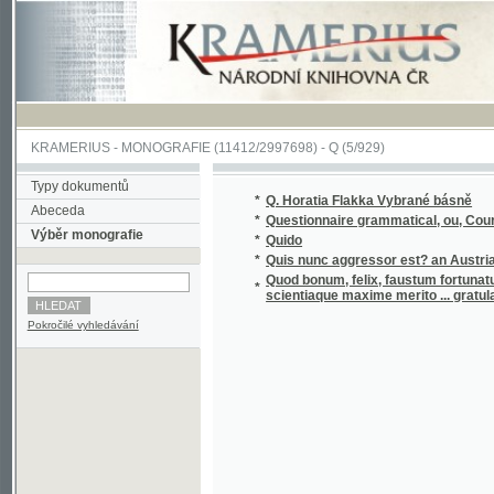
KRAMERIUS
-
MONOGRAFIE
(11412/2997698) -
Q (5/929)
Typy dokumentů
*
Q. Horatia Flakka Vybrané básně
Abeceda
*
Questionnaire grammatical, ou, Cours de gr
Výběr monografie
*
Quido
*
Quis nunc aggressor est? an Austria, an Gal
Quod bonum, felix, faustum fortunatumgue sit
*
scientiaque maxime merito ... gratulatur 
Pokročilé vyhledávání