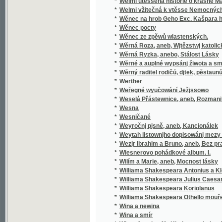
*
Wěrná Roza, aneb, Wjtězstwj katolického n
*
Wěrná Ryzka, anebo, Stálost Lásky
*
Wěrné a auplné wypsánj žiwota a smrti sw
*
Wěrný raditel rodičů, djtek, pěstaunů, a včite
*
Werther
*
Weřegné wyučowání Ježjssowo
*
Weselá Přástewnice, aneb, Rozmanité wypra
*
Wesna
*
Wesničané
*
Weyročnj pjsně, aneb, Kancionálek
*
Weytah listownjho dopisowánj mezy Řjms
*
Wezjr Ibrahim a Bruno, aneb, Bez prawé wjry
*
Wiesnerovo pohádkové album. I.
*
Wilím a Marie, aneb, Mocnost lásky
*
Williama Shakespeara Antonius a Kleopatra
*
Williama Shakespeara Julius Caesar
*
Williama Shakespeara Koriolanus
*
Williama Shakespeara Othello mouřenín be
*
Wina a newina
*
Wina a smír
*
Winterfreuden für Kinder von jeden Alter, we
*
Wíra, wlast a láska
*
Wirtschaftliche Gärtneren in freundschaftli
*
Wjtězstwj a odměna, nebo, Přjběhowé swat
*
Wladimjr, anebo, Wywrácenj hradu Bukows
*
Wlastenský kalendář na přestupný rok
*
Wlastimila, aneb, Šwédowé w Čechách
*
Wltžkův barevný Průvodce po Praze