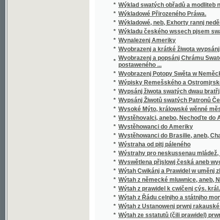
*
Wystěhovalci, anebo, Nechoďte do Ameriky, 
*
Wystěhowanci do Ameriky
*
Wystěhowanci do Brasilie, aneb, Chatrč u G
*
Wýstraha od pitj páleného
*
Wýstrahy pro neskussenau mládež, aneb: S
*
Wyswětlena přjslowj česká aneb wyobrazenj
*
Wýtah Cwikánj a Prawidel w uměnj zbranjm
*
Wýtah z německé mluwnice, aneb, Nápomocná 
*
Wýtah z prawidel k cwičenj cýs. král. pěchot
*
Wýtah z Řádu celnjho a státnjho monopolu 
*
Wýtah z Ustanowenj prwnj rakauské společn
*
Wýtah ze sstatutů (čili prawidel) prwnj rak
*
Wyučowánj w náboženstwj pro dospělegssj mlá
*
Wyzrazené tagemstwj
*
Wyzwědač
*
Wzájemnost we příkladech mezi Čechy, Mora
*
Wzdělánj člowěka, gaký býti má, aby mu dle 
*
Wzděláwající powídky
©2003-2010
Developed
under GNU GPL
*
Wzděláwající Powídky mládeži a jejím přáte
by
Qbizm
,
NKČR
and
KNAV
*
Wznešenost Přjrody