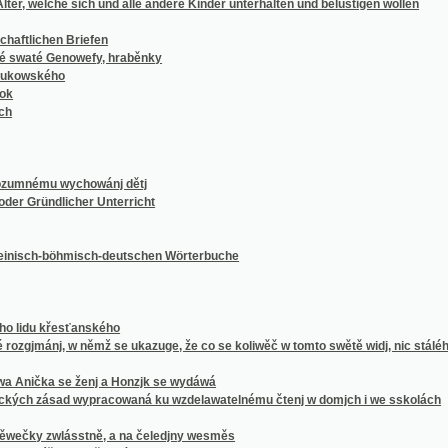
mu wychowánj dětj
ndlicher Unterricht
h-böhmisch-deutschen Wörterbuche
křesťanského
ánj, w němž se ukazuge, že co se koliwěč w tomto swětě widj, nic stálého nenj, než w
a se ženj a Honzjk se wydáwá
zásad wypracowaná ku wzdelawatelnému čtenj w domjch i we sskolách
zwlásstně, a na čeledjny wesměs
ř na obyčegný rok
ch djlech
ch djlech s welikau rytinau a dwěma mapama, zwlásstě pro včitele y čekance sskolnj 
terýžto učí wšecky w lidském žiwobytí potřebné spisy, jako: psaní, zadání, smlauwy, kš
ákonů w Česchách, na Moravě a w Slezku platných zdělati a sepsati
schreiber