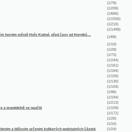
(1/194)
(1/156)
(1/130)
(1/104)
(1/96)
(1/194)
(1/213)
e naučiti
(1/159)
(1/172)
(1/26)
(1/16)
sjm určenjm kolikerých podstatných částek
(1/24)
ozssiřiti a upewniti chtj
(1/286)
(1/30)
(1/80)
(1/94)
(1/654)
(1/76)
(1/170)
(1/97)