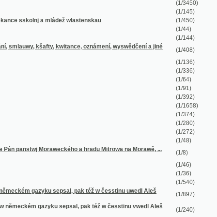
(1/91)
(1/392)
(1/1658)
(1/374)
(1/280)
(1/272)
(1/48)
oraweckého a hradu Mitrowa na Morawě, ...
(1/8)
(1/46)
(1/36)
(1/540)
u sepsal, pak též w česstinu uwedl Aleš
(1/897)
yku sepsal, pak též w česstinu vwedl Aleš
(1/240)
(1/79)
(1/206)
(1/666)
(1/1556)
(1/210)
(1/1499)
oře Kuttné, před časy od Hornjků ...
(1/68)
(1/10)
(1/28)
(1/73)
(1/244)
(1/161)