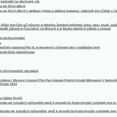
wattosti Pia VI. w wesskeré cýrkewnj obcy rozdáwány byly
ého náboženstwj
ťanském obcowání
j, Wysoce Urozený Pán Pan Antonjn Frjdrich Hrabě Mitrowský z Nemyśle Pán panstwj M
1824
y Dceře
e sskolách nařizeného gegž k prospěchu Katechystům sskolnjm prw w německém gazyk
we sskolách nařjzeného, gegž k prospěchu Katechystům sskolnjm prw w německém gaz
wé dny
které swátečnj
ých Služebnjku a přátel Božjch
kého nad potokem Páchem, ginák Wrchlický, w králowském swobodném hornjm městě H
yku od Ssalomauna Gesnera sepsané
angelium
ů a Aposstolů Crhy a Strachoty
podlé hystoryckého wěku.
echách