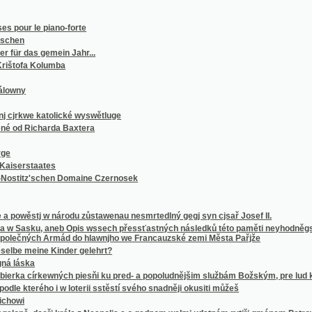
as gemein Jahr...
a Kolumba
e katolické wyswětluge
icharda Baxtera
taates
z'schen Domaine Czernosek
tj w národu zůstawenau nesmrtedlný gegj syn cjsař Josef II.
ku, aneb Opis wssech přessťastných následků této paměti neyhodněgssj bitwy i znam
ch Armád do hlawnjho we Francauzské zemi Města Pařjže
eine Kinder gelehrt?
a
a církewných piesňi ku pred- a popoludnějšim službám Božským, pre lud krestanssko-kat
rého i w loterii sstěstí svého snadněji okusiti můžeš
 dceři krále z Neapolis a o gednom welmi udatném rytjři gménem Petrowi, znamenitého
agjcých Knjžka, k wsseobecné potřebě wssech na winicy Páně pracugjcých
z Šternberka