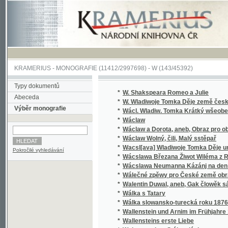
KRAMERIUS
-
MONOGRAFIE
(11412/2997698) -
W (143/45392)
Typy dokumentů
*
W. Shakspeara Romeo a Julie
Abeceda
*
W. Wladiwoje Tomka Děje země české
Výběr monografie
*
Wácl. Wladiw. Tomka Krátký wšeobecný děj
*
Wáclaw
*
Wáclaw a Dorota, aneb, Obraz pro obecný l
*
Wáclaw Wolný, čili, Malý sstěpař
*
Wacsl[ava] Wladiwoje Tomka Děje universit
Pokročilé vyhledávání
*
Wácslawa Březana Žiwot Wiléma z Rosenbe
*
Wácslawa Neumanna Kázánj na den Sw. Baro
*
Wálečné zpěwy pro České země obrance
*
Walentin Duwal, aneb, Gak člowěk sám od se
*
Wálka s Tatary
*
Wálka slowansko-turecká roku 1876
*
Wallenstein und Arnim im Frühjahre 1632
*
Wallensteins erste Liebe
*
Walter, anebo : Stálost lásky
*
Walter, anebo, Stálost lásky
*
Walzes avec coda et deux eccossaises pour 