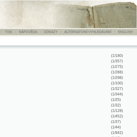
OVĚDA
-
ODKAZY
-
ALTERNATIVNÍ VYHLEDÁVÁNÍ
-
ENGLISH
(1/180)
(1/357)
(1/275)
(1/288)
(1/298)
(1/100)
(1/327)
(1/344)
(1/25)
(1/32)
(1/128)
(1/452)
(1/37)
(1/44)
(1/942)
(1/48)
(1/50)
(1/4)