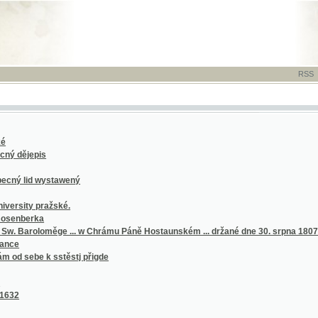
RSS
-
TISK
-
NÁP
epis
id wystawený
y pražské.
rka
loměge ... w Chrámu Páně Hostaunském ... držané dne 30. srpna 1807
be k sstěstj přigde
le piano-forte