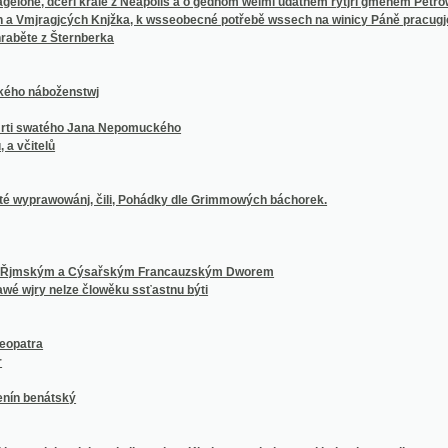
áboženstwj
atého Jana Nepomuckého
lů
wowánj, čili, Pohádky dle Grimmowých báchorek.
kým a Cýsařským Francauzským Dworem
 nelze člowěku ssťastnu býti
nátský
lche sich und alle andere Kinder unterhalten und belustigen wollen
chen Briefen
é Genowefy, hraběnky
kého