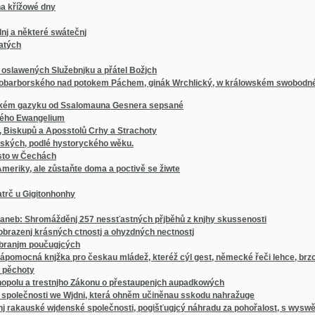
ale zůstaňte doma a poctivě se žiwte
igitonhonhy
hromážděnj 257 nessťastných přjběhů z knjhy skussenosti
 krásných ctnostj a ohyzdných nectnostj
 poučugjcých
knjžka pro českau mládež, kteréž cýl gest, německé řeči lehce, brzce a prawidelně s
y
a trestnjho Zákonu o přestaupenjch aupadkowých
osti we Wjdni, která ohněm učiněnau sskodu nahražuge
auské wjdenské společnosti, pogišťugjcý náhradu za pohořalost, s wyswětlenjm a bližs
dež křesťansko-katolické Cýrkwe a pro wssecky, kteřjž swé známosti náboženstwj ... r
wany, Slowáky, Slezáky i Lužičany
swěta y dle dusse bylo blaze.
lům