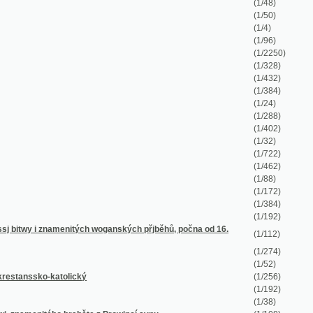
(1/96)
(1/2250)
(1/328)
(1/432)
(1/384)
(1/24)
(1/288)
(1/402)
(1/32)
(1/722)
(1/462)
(1/88)
(1/172)
(1/384)
(1/192)
enitých woganských přjběhů, počna od 16.
(1/112)
(1/274)
(1/52)
olický
(1/256)
(1/192)
(1/38)
 hraběte z Prowincí synu
(1/108)
(1/238)
(1/14)
(1/80)
(1/384)