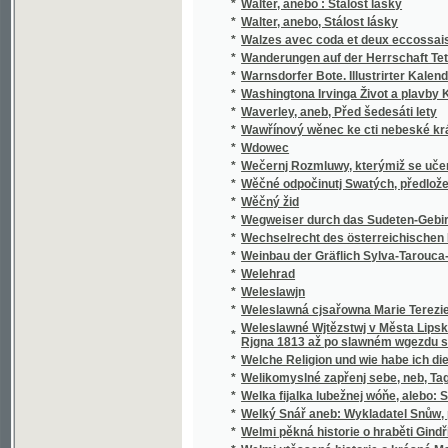
*
Wanderungen auf der Herrschaft Tetschen
*
Warnsdorfer Bote. Illustrirter Kalender für d
*
Washingtona Irvinga Život a plavby Krištof
*
Waverley, aneb, Před šedesáti lety
*
Wawřínový wěnec ke cti nebeské králowny
*
Wdowec
*
Wečernj Rozmluwy, kterýmiž se učenj cjrkw
*
Wěčné odpočinutj Swatých, předložené od R
*
Wěčný žid
*
Wegweiser durch das Sudeten-Gebirge
*
Wechselrecht des österreichischen Kaisers
*
Weinbau der Gräflich Sylva-Tarouca-Nostit
*
Welehrad
*
Weleslawjn
*
Weleslawná cjsařowna Marie Terezie a powěs
Weleslawné Wjtězstwj v Města Lipska w Sas
*
Rjgna 1813 až po slawném wgezdu společný
*
Welche Religion und wie habe ich dieselbe m
*
Welikomyslné zapřenj sebe, neb, Tagná lásk
*
Welka fijalka lubežnej wóňe, alebo: Sbierk
*
Welký Snář aneb: Wykladatel Snůw, podle kte
*
Welmi pěkná historie o hraběti Gindřichowi
*
Welmi utěssená historie o krásné Mageloně,
*
Welmi vžitečná k vtěsse Nemocných a Vmjr
*
Wěnec na hrob Geho Exc. Kašpara hraběte 
*
Wěnec pocty
*
Wěnec ze zpěwů wlastenských.