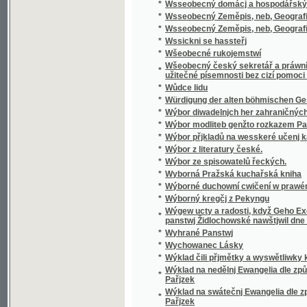
*
Wýbor modliteb genžto rozkazem Papežské s
*
Wýbor přjkladů na wesskeré učenj katolick
*
Wýbor z literatury české.
*
Wýbor ze spisowatelů řeckých.
*
Wyborná Pražská kuchařská kniha
*
Wýborné duchowní cwičení w prawém křes
*
Wýborný kregčj z Pekyngu
Wýgew ucty a radosti, když Geho Excellenc
*
panstwj Židlochowské nawštjwil dne Srpna 
*
Wyhrané Panstwj
*
Wychowanec Lásky
*
Wýklad čili přjmětky a wyswětliwky ku Sláw
Wýklad na nedělnj Ewangelia dle způsobu w
*
Pařjzek
Wýklad na swátečnj Ewangelia dle způsobu 
*
Pařjzek
*
Wýklad swatých obřadů a modliteb na křížo
*
Wýkladowé Přirozeného Práwa.
*
Wýkladowé, neb, Exhorty rannj nedělnj a ně
*
Wýkladu českého wssech pjsem swatých
*
Wynalezenj Ameriky
*
Wyobrazenj a krátké žiwota wypsánj oslawen
Wyobrazenj a popsánj Chrámu Swatobarbors
*
postaweného ...
*
Wyobrazenj Potopy Swěta w Neměckém gaz
*
Wýpisky Remešského a Ostromjrského Ew
*
Wypsánj žiwota swatých dwau bratřj, Biskup
*
Wypsánj Žiwotů swatých Patronů Českých, 
*
Wysoké Mýto, králowské wěnné město w Č