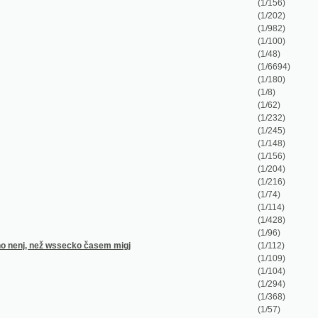
(1/62)
(1/232)
(1/245)
(1/148)
(1/156)
(1/204)
(1/216)
(1/74)
(1/114)
(1/428)
(1/96)
ssecko časem migj
(1/112)
(1/109)
(1/104)
(1/294)
(1/368)
(1/57)
(1/3450)
(1/145)
a mládež wlastenskau
(1/450)
(1/44)
(1/144)
afty, kwitance, oznámení, wyswědčení a jiné
(1/408)
(1/136)
(1/336)
(1/64)