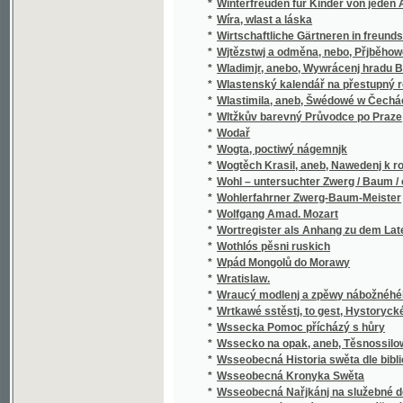
*
Wodař
*
Wogta, poctiwý nágemnjk
*
Wogtěch Krasil, aneb, Nawedenj k rozumné
*
Wohl – untersuchter Zwerg / Baum / oder Grü
*
Wohlerfahrner Zwerg-Baum-Meister
*
Wolfgang Amad. Mozart
*
Wortregister als Anhang zu dem Lateinisc
*
Wothlós pěsni ruskich
*
Wpád Mongolů do Morawy
*
Wratislaw.
*
Wraucý modlenj a zpěwy nábožnéhého lidu 
*
Wrtkawé sstěstj, to gest, Hystorycké rozgjm
*
Wssecka Pomoc přícházý s hůry
*
Wssecko na opak, aneb, Těsnossilowa Aničk
*
Wsseobecná Historia swěta dle biblických 
*
Wsseobecná Kronyka Swěta
*
Wsseobecná Nařjkánj na služebné děwečky 
*
Wsseobecný domácj a hospodářský kalendá
*
Wsseobecný Zeměpis, neb, Geografia we tře
*
Wsseobecný Zeměpis, neb, Geografia we tře
*
Wssickni se hassteřj
*
Wšeobecné rukojemstwí
Wšeobecný český sekretář a práwní přítel, k
*
užitečné písemnosti bez cizí pomoci podlé z
*
Wůdce lidu
*
Würdigung der alten böhmischen Geschicht
*
Wýbor diwadelnjch her zahraničných.