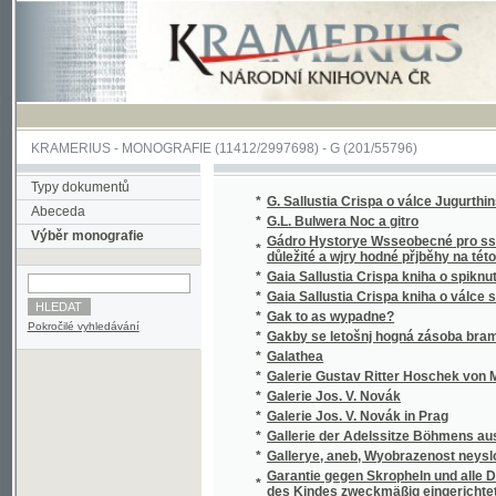
KRAMERIUS
-
MONOGRAFIE
(11412/2997698) -
G (201/55796)
Typy dokumentů
*
G. Sallustia Crispa o válce Jugurthinské
Abeceda
*
G.L. Bulwera Noc a gitro
Výběr monografie
Gádro Hystorye Wsseobecné pro sskolnj mlá
*
důležité a wjry hodné přjběhy na této zemi, 
*
Gaia Sallustia Crispa kniha o spiknutí Catili
*
Gaia Sallustia Crispa kniha o válce s Iugurt
*
Gak to as wypadne?
Pokročilé vyhledávání
*
Gakby se letošnj hogná zásoba bramborů (ze
*
Galathea
*
Galerie Gustav Ritter Hoschek von Mühlheim
*
Galerie Jos. V. Novák
*
Galerie Jos. V. Novák in Prag
*
Gallerie der Adelssitze Böhmens aus der V
*
Gallerye, aneb, Wyobrazenost neyslowůtně
Garantie gegen Skropheln und alle Deformit
*
des Kindes zweckmäßig eingerichtete, ...
*
Garé Fialky, aneb, Přjběhowé a powjdky z 
*
Garman a Worse