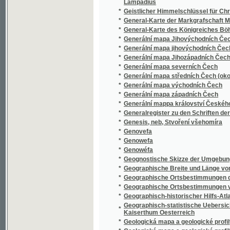
*
Generální mapa jihovýchodních Čech
*
Generální mapa Jihozápadních Čech
*
Generální mapa severních Čech
*
Generální mapa středních Čech (okolí pražs
*
Generální mapa východních Čech
*
Generální mapa západních Čech
*
Generální mappa království Českého
*
Generalregister zu den Schriften der könig
*
Genesis, neb, Stvoření všehomíra
*
Genovefa
*
Genowefa
*
Genowéfa
*
Geognostische Skizze der Umgebungen von
*
Geographische Breite und Länge von Benate
*
Geographische Ortsbestimmungen des Günt
*
Geographische Ortsbestimmungen von Rote
*
Geographisch-historischer Hilfs-Atlas zur 
Geographisch-statistische Uebersichts Kart
*
Kaiserthum Oesterreich
*
Geologická mapa a geologické profily okolí
*
Geologická mapa a geologické profily okolí 
*
Geologická mapa Čech
*
Geologické procházky po okolí smíchovsk
*
Geologické studie z jižních Čech
*
Geologický průvodce po užším okolí král. m
*
Geologie
*
Geologie českého Rudohoří
*
Geologie des Böhmischen Erzgebirges