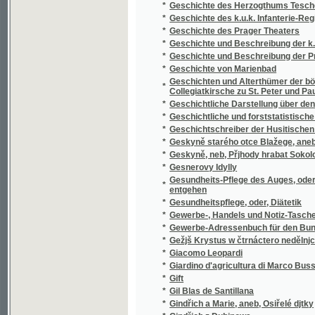
*
Gesnerovy Idylly
Gesundheits-Pflege des Auges, oder, Die Ku
*
entgehen
*
Gesundheitspflege, oder, Diätetik
*
Gewerbe-, Handels und Notiz-Taschen-Kalen
*
Gewerbe-Adressenbuch für den Bunzlauer 
*
Gežjš Krystus w čtrnáctero nedělnjch kázanj
*
Giacomo Leopardi
*
Giardino d'agricultura di Marco Bussato da
*
Gift
*
Gil Blas de Santillana
*
Gindřich a Marie, aneb, Osiřelé djtky
*
Gindřich z Dubjnowa
*
Giřj Wolný, anebo, Přjklad, gak mnoho dobr
*
Gitka, hraběnka Togenhradská
*
Gitřenka, aneb sebránj zábawných powjdek 
*
Giuseppe Garibaldi
*
Gjtka Hraběnka z Togenburku
*
Glagolitica
*
Glagolitische Fragmente
*
Glossarium illustrans bohemico-moravicae h
*
Gmenoslow čili slownjk osobných gmen roz
*
Goar
*
Goethe als Naturforscher in Böhmen
*
Goetheho vybrané básně
*
Goldener Himmelschlüssel, oder, Vollständ
*
Goplana