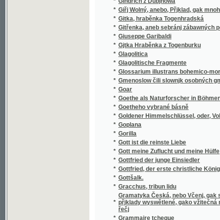
*
Gorilla
*
Gott ist die reinste Liebe
*
Gott meine Zuflucht und meine Hülfe
*
Gottfried der junge Einsiedler
*
Gottfried, der erste christliche König von 
*
Gottšalk.
*
Gracchus, tribun lidu
Gramatyka Česká, nebo Včenj, gak se Česká
*
přjklady wyswětlené, gako vžitečná mateřč
řečj
*
Grammaire tcheque
*
Grammatika čili Mluwnice Českého Gazyka
*
Grammatika francouzská pro nižší a střední t
*
Grammatika jazyka starobulharského - sta
*
Grammátika russkago jazyka v" primerach"
*
Grammatika řecká
*
Granáty
*
Grand' mere
*
Gratulant
*
Gratulant
Gratulant obsahující hojnou zásobu přání k 
*
přídavkem rozmluv dítek o rozličných předm
*
Gratulant pro českou mládež
*
Gratulant pro českou mládež
*
Gratulant, čili, Ouplná sbírka přání
Gratulant, obsahujíci hojnou sbírku dětskýc
*
přátel
*
Graziella
*
Graziella