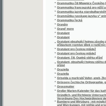
*
Griselda a markrabí Valter, aneb, Zkouška v
*
Grössere čechische Orthographie, gemeinig
*
Grossmutter
*
Großer Marien-Kalender für das katholische 
Gründlich- und Richtigste Untersuchung De
Verordnung Des Hochwürdigsten/ des Heil. R
*
Bamberg und Wirtzburg : mit möglichstem F
und Würckungen, mit nöthig und ersprießl
beschrieben hat
*
Gründliche Anweisung zur geometrischen Z
Gründliche und leichtfaßliche Vorbegriffe 
*
Geschlechtes
*
Grundlicher Unterricht in der deutschen R
*
Grundsätze der deutschen Sprachlehre nach
*
Gründungs-Urkunde und Statuten der neuen
*
Grundzüge der Baukunst für Real- und Gew
*
Grundzüge der Grammatik
*
Grundzüge der neuen Orthographie der če
*
Grundzüge einer Hyëtographie des Königr
*
Guide de l'etranger dans Prague et les env
*
Guide des étrangers a Carlsbad et dans ses
*
Guide pour les Étrangers de Marienbad
*
Guide through Prague and its environs
*
Guide-Vilímek Prague et l'exposition nationa
*
Guide-Vilímek Prague et ses environs
*
Guido
*
Guido a Ginevra
*
Gulliverovy cesty do Liliputu a Brobdignaku