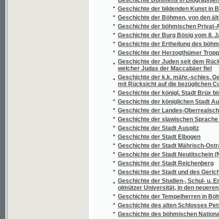
*
Geschichte der königl. Stadt Brüx bis zum 
*
Geschichte der königlichen Stadt Aussig bi
*
Geschichte der Landes-Oberrealschule in Mä
*
Geschichte der slawischen Sprache und Lite
*
Geschichte der Stadt Auspitz
*
Geschichte der Stadt Elbogen
*
Geschichte der Stadt Mährisch-Ostrau mit z
*
Geschichte der Stadt Neutitschein (Nowý J
*
Geschichte der Stadt Reichenberg
*
Geschichte der Stadt und des Gerichtsbezi
Geschichte der Studien-, Schul- u. Erziehun
*
olmützer Universität, in den neueren Zeiten
*
Geschichte der Tempelherren in Böhmen un
*
Geschichte des alten Schlosses Petschau b
*
Geschichte des böhmischen Nationaltanzes
*
Geschichte des Herzogthums Teschen
*
Geschichte des k.u.k. Infanterie-Regimentes
*
Geschichte des Prager Theaters
*
Geschichte und Beschreibung der k.k. Univer
*
Geschichte und Beschreibung der Prager Uni
*
Geschichte von Marienbad
Geschichten und Alterthümer der böhmische
*
Collegiatkirsche zu St. Peter und Paul
*
Geschichtliche Darstellung über den Urspru
*
Geschichtliche und forststatistische Verhält
*
Geschichtschreiber der Husitischen Beweg
*
Geskyně starého otce Blažege, aneb, Událos
*
Geskyně, neb, Přjhody hrabat Sokolowskýc