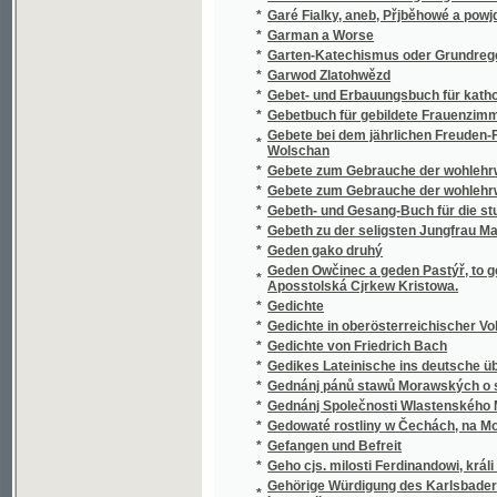
*
Garten-Katechismus oder Grundregeln zum
*
Garwod Zlatohwězd
*
Gebet- und Erbauungsbuch für katholische 
*
Gebetbuch für gebildete Frauenzimmer
Gebete bei dem jährlichen Freuden-Feste der
*
Wolschan
*
Gebete zum Gebrauche der wohlehrwürdigen 
*
Gebete zum Gebrauche der wohlehrwürdigen 
*
Gebeth- und Gesang-Buch für die studieren
*
Gebeth zu der seligsten Jungfrau Maria Gotte
*
Geden gako druhý
Geden Owčinec a geden Pastýř, to gest: Řjms
*
Aposstolská Cjrkew Kristowa.
*
Gedichte
*
Gedichte in oberösterreichischer Volksmun
*
Gedichte von Friedrich Bach
*
Gedikes Lateinische ins deutsche übersetz
*
Gednánj pánů stawů Morawských o sněmu 
*
Gednánj Společnosti Wlastenského Muzeum
*
Gedowaté rostliny w Čechách, na Morawě, w 
*
Gefangen und Befreit
*
Geho cjs. milosti Ferdinandowi, králi české
Gehörige Würdigung des Karlsbader Säuerli
*
Lampadius
*
Geistlicher Himmelschlüssel für Christkath
*
General-Karte der Markgrafschaft Mähren m
*
General-Karte des Königreiches Böhmen
*
Generální mapa Jihovýchodních Čech