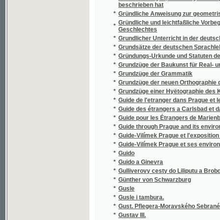
*
Günther von Schwarzburg
*
Gusle
*
Gusle i tambura.
*
Gust. Pflegera-Moravského Sebrané spisy.
*
Gustav III.
*
Gustav Lindorm, aneb, "Neuvoď nás v pokuš
*
Gustav, novomodní Enšpígl
*
Gustava Adolfa Lindnera Drobné články pa