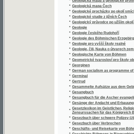
*
Geologie pro vyšší školy realné
*
Geologie, čili, Nauka o útvarech zemských
*
Geologische Karte von Böhmen
*
Geometrické tvarosloví pro školy obecné
*
Georginen
*
German socialism as programme of the Sudet
*
Germinal
*
Gertrud
*
Gesammelte Aufsätze aus dem Gebiete der 
*
Gesangbuch
*
Gesangbuch für die Ascher evangelischen
*
Gesänge der Andacht und Erbauung zum Gebr
Gesetzlexikon im Geistlichen, Religiones und
*
Zensurssachen für das Königreich Böhmen .
*
Gesezbuch über schwere Polizey-Uibertret
*
Gesezbuch über Verbrechen
*
Geschäfts- und Reisekarte von Böhmen, Mä
*
Geschichte Böhmens in Biographien und Kul
*
Geschichte der bildenden Kunst in Böhmen v
*
Geschichte der Böhmen, von den ältesten bi
*
Geschichte der böhmischen Privat-Anstalt z
*
Geschichte der Burg Bösig vom 8. Jahrhunde
*
Geschichte der Ertheilung des böhmischen 
*
Geschichte der Herzogthümer Troppan und 
Geschichte der Juden seit dem Rückzunge au
*
welcher Judas der Maccabäer fiel
Geschichte der k.k. mähr.-schles. Gesellsc
*
mit Rücksicht auf die bezüglichen Cultur-Ve