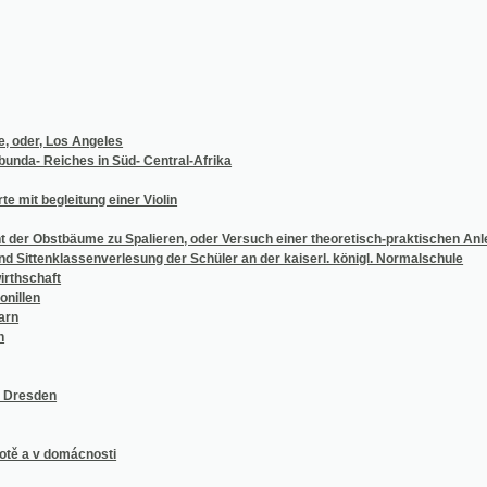
 Los Angeles
eiches in Süd- Central-Afrika
egleitung einer Violin
stbäume zu Spalieren, oder Versuch einer theoretisch-praktischen Anleitung zur Zuch
enklassenverlesung der Schüler an der kaiserl. königl. Normalschule
ft
en
 domácnosti
ache zunächst für die teutsche studierende Jugend nach den besten Sprachlehren ent
o
ie in neuer leichtfasslicher Darstellung