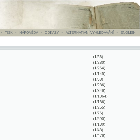
OVĚDA
-
ODKAZY
-
ALTERNATIVNÍ VYHLEDÁVÁNÍ
-
ENGLISH
(1/36)
(1/280)
(1/264)
(1/145)
(1/68)
(1/286)
(1/346)
(1/1364)
(1/186)
(1/255)
(1/76)
(1/590)
(1/130)
(1/48)
(1/476)
(1/215)
(1/542)
(1/422)