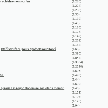
(1/49)
(1/136)
(1/127)
(1/142)
(1/262)
(1/182)
sou s apoštolskou Stolicí
(1/68)
(1/380)
(1/844)
(1/3834)
(1/2230)
(1/596)
(1/490)
(1/44)
(1/539)
regno Bohemiae societatis membri
(1/40)
(1/123)
(1/107)
(1/126)
(1/94)
(1/15)
(1/328)
(1/8)
(1/20)
(1/96)
(1/124)
(1/86)
(1/110)