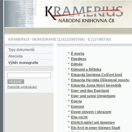
KRAMERIUS
-
MONOGRAFIE
(11412/2997698) -
E (137/66700)
Typy dokumentů
*
É morta
Abeceda
*
Ebedjezu
Výběr monografie
*
Edmée
*
Edmund a Bělinka
*
Eduarda Gordona Cvičení koní
*
Eduarda Herolda Dějepisné novely.
*
Eduarda Justa Nový besedník
Pokročilé vyhledávání
*
Eger und das Egerland
*
Eger und seine Umgebung
*
Egeria
*
Egmont
*
Egypt slovem i obrazem
*
Ehe-recht
*
Ehrlich währt am längsten
*
Ein Arzt in einer kleinen Stadt
*
Ein Denunciant von Anno Neune
*
Ein deutsches Schneiderlein
*
Ein Dolch