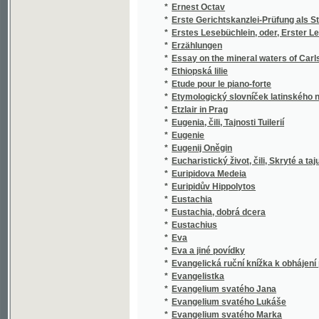
*
Eugenie
*
Eugenij Oněgin
*
Eucharistický život, čili, Skryté a tajuplné ži
*
Euripidova Medeia
*
Euripidův Hippolytos
*
Eustachia
*
Eustachia, dobrá dcera
*
Eustachius
*
Eva
*
Eva a jiné povídky
*
Evangelická ruční knížka k obhájení pravdy
*
Evangelistka
*
Evangelium svatého Jana
*
Evangelium svatého Lukáše
*
Evangelium svatého Marka
*
Evangelium svatého Matouše
*
Evangelium svobody
*
Evin hřích
*
Evropa
*
Evropa
*
Evropa
*
Evropa
*
Evropa cítící a myslící
*
Evropské otroctví
*
Evropské ptactvo
*
Evropské Rusko
*
Evžen Oněgin