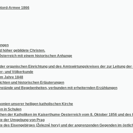
ebildete Christen.
ch mit einem historischen Anhange
nischen Einrichtung und des Amtswirtungskreises der zur Leitung der Gefällsangeleg
Völkerkunde
e 1848
und historischen Erläuterungen
und Begebenheiten, verbunden mit erheiternden Erzählungen
serer heiligen katholischen Kirche
hulen
 Katholiken im Kaiserthume Oesterreich vom 8. Oktober 1856 und des kaiserlichen Pa
 Umgebung von Prag
Eisengebirges (Železné hory) und der angrenzenden Gegenden im östlichen Böhmen
helf
enk- und Sprech-Unterricht nebst Gebrauchsanweisung für Lehrer
ví přírodopisného.