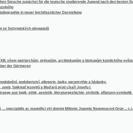
tyrwiských obywatelů
em patriarchům, primatům, arcibiskupům a biskupům katolického světa, kteří sdruženi j
 Gärtneren
í, podobenství, allegorie, bajky, paramythie a hádanky.
knutí jezovitů a Maďarů proti císaři Josefu I.
logik, ethik, aestetik, literaturgeshichte, stylistik, pflanzen-symbolik &c
tabilis ac magnifici viri domini Milionis Joannis Nepomuceni Grün ... c.r. agrariae in 
rmee 1866