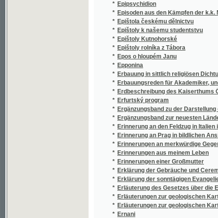
*
Erbauung in sittlich religiösen Dichtungen
*
Erbauungsreden für Akademiker, und höher g
*
Erdbeschreibung des Kaiserthums Österrei
*
Erfurtský program
*
Ergänzungsband zu der Darstellung der orga
*
Ergänzungsband zur neuesten Länder- und 
*
Erinnerung an den Feldzug in Italien im Jahr
*
Erinnerung an Prag in bildlichen Ansichten 
*
Erinnerungen an merkwürdige Gegenstände 
*
Erinnerungen aus meinem Leben
*
Erinnerungen einer Großmutter
*
Erklärung der Gebräuche und Ceremonien un
*
Erklärung der sonntägigen Evangelien in Sc
*
Erläuterung des Gesetzes über die Ehen der
*
Erläuterungen zur geologischen Karte der
*
Erläuterungen zur geologischen Karte des 
*
Ernani
*
Ernest Octav
*
Erste Gerichtskanzlei-Prüfung als Studienbe
*
Erstes Lesebüchlein, oder, Erster Lese-, D
*
Erzählungen
*
Essay on the mineral waters of Carlsbad
*
Ethiopská lilie
*
Etude pour le piano-forte
*
Etymologický slovníček latinského názvoslo
*
Etzlair in Prag
*
Eugenia, čili, Tajnosti Tuilerií