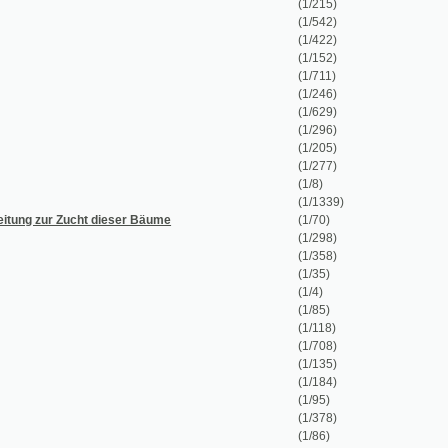
(1/152)
(1/711)
(1/246)
(1/629)
(1/296)
(1/205)
(1/277)
(1/8)
(1/1339)
t dieser Bäume
(1/70)
(1/298)
(1/358)
(1/35)
(1/4)
(1/85)
(1/118)
(1/708)
(1/135)
(1/184)
(1/95)
(1/378)
(1/86)
worfen
(1/270)
(1/224)
(1/238)
(1/30)
(1/139)