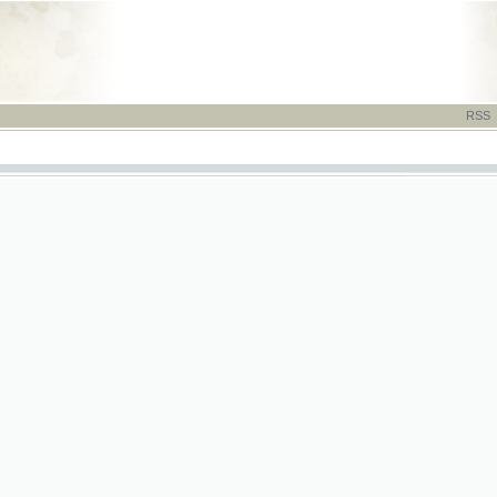
RSS
-
TISK
-
NÁP