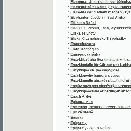
*
Elisska a Oswald, aneb, Wystěhowánj se Ss
*
Eliška ze Lhoty
*
Elišky Krásnohorské Tři pohádky
*
Emancipovaná
*
Émile Hennequin
*
Emin-agova láska
*
Encyklika Jeho Svatosti papeže Lva XIII. vš
*
Encyklopädie für Gärtner und Liebhaber der
*
Encyklopaedie paedagogická
*
Encyklopedie humoru a vtipu.
*
Encyklopédie obrazův obsahující připodobněn
*
Englův mlýn pod Vídeňským vrchem, aneb, Spi
*
Enkyklopaedishe erinerungen an fortraege aus 
*
Enoch Arden
*
Epheuranken
*
Epicedion, memoriae reverendissimi, ... spec
*
Epické básně
*
Epigram
*
Epigramy
*
Epigramy Josefa Košína
*
Epipsychidion
*
Episoden aus den Kämpfen der k.k. Nord-A
*
Epištola českému dělnictvu
*
Epištoly k našemu studentstvu
*
Epištoly Kutnohorské
*
Epištoly rolníka z Tábora
*
Epos o hloupém Janu
*
Epponina