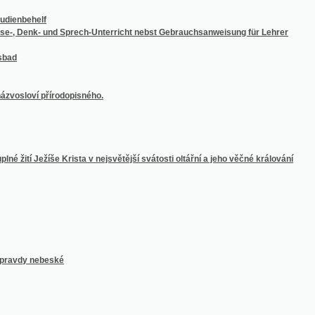
tí Ježíše Krista v nejsvětější svátosti oltářní a jeho věčné králování
 nebeské