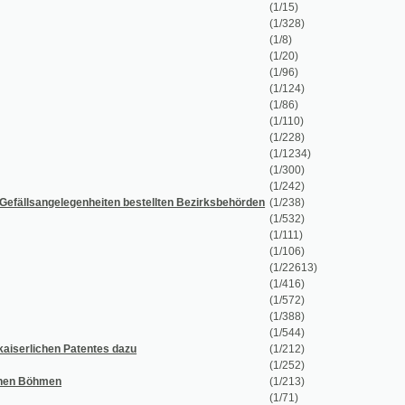
(1/228)
(1/1234)
(1/300)
(1/242)
enheiten bestellten Bezirksbehörden
(1/238)
(1/532)
(1/111)
(1/106)
(1/22613)
(1/416)
(1/572)
(1/388)
(1/544)
tentes dazu
(1/212)
(1/252)
(1/213)
(1/71)
(1/734)
(1/152)
(1/112)
(1/654)
(1/150)
(1/250)
(1/35)
(1/264)
(1/40)
(1/1384)