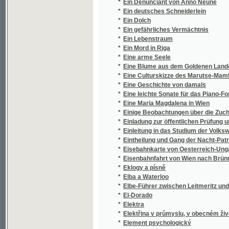
*
Ein gefährliches Vermächtnis
*
Ein Lebenstraum
*
Ein Mord in Riga
*
Eine arme Seele
*
Eine Blume aus dem Goldenen Lande, oder,
*
Eine Culturskizze des Marutse-Mambunda- R
*
Eine Geschichte von damals
*
Eine leichte Sonate für das Piano-Forte mit b
*
Eine Maria Magdalena in Wien
*
Einige Beobachtungen über die Zucht der Ob
*
Einladung zur öffentlichen Prüfung und Sitt
*
Einleitung in das Studium der Volkswirthscha
*
Eintheilung und Gang der Nacht-Patronillen
*
Eisebahnkarte von Oesterreich-Ungarn
*
Eisenbahnfahrt von Wien nach Brünn
*
Eklogy a písně
*
Elba a Waterloo
*
Elbe-Führer zwischen Leitmeritz und Dresd
*
El-Dorado
*
Elektra
*
Elektřina v průmyslu, v obecném životě a v
*
Element psychologický
*
Elementar Unterricht in der böhmischen Spr
*
Elementární mluvnice jazyka francouzskéh
*
Elemente der mathematischen Krystallograph
*
Elephanten-Jagden in Süd-Afrika
*
Eliezer a Neftali