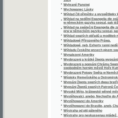
*
Wyobrazenj a krátké žiwota wypsánj oslawen
Wyobrazenj a popsánj Chrámu Swatobarbor
*
swobodném hornjm městě Hoře Kuttné, před č
*
Wyobrazenj Potopy Swěta w Neměckém gaz
*
Wýpisky Remešského a Ostromjrského Ew
*
Wypsánj žiwota swatých dwau bratřj, Biskup
*
Wypsánj Žiwotů swatých Patronů Českých, 
*
Wysoké Mýto, králowské wěnné město w Č
*
Wystěhovalci, anebo, Nechoďte do Ameriky, 
*
Wystěhowanci do Ameriky
*
Wystěhowanci do Brasilie, aneb, Chatrč u G
*
Wýstraha od pitj páleného
*
Wýstrahy pro neskussenau mládež, aneb: S
*
Wyswětlena přjslowj česká aneb wyobrazenj
*
Wýtah Cwikánj a Prawidel w uměnj zbranjm
Wýtah z německé mluwnice, aneb, Nápomocná
*
brzce a prawidelně se naučiti
*
Wýtah z prawidel k cwičenj cýs. král. pěchot
*
Wýtah z Řádu celnjho a státnjho monopolu 
*
Wýtah z Ustanowenj prwnj rakauské společn
Wýtah ze sstatutů (čili prawidel) prwnj rak
*
wyswětlenjm a bližssjm určenjm kolikerých
Wyučowánj w náboženstwj pro dospělegssj m
*
známosti náboženstwj ... rozssiřiti a upewniti
*
Wyzrazené tagemstwj
*
Wyzwědač
*
Wzájemnost we příkladech mezi Čechy, Mora
*
Wzdělánj člowěka, gaký býti má, aby mu dle 
*
Wzděláwající powídky