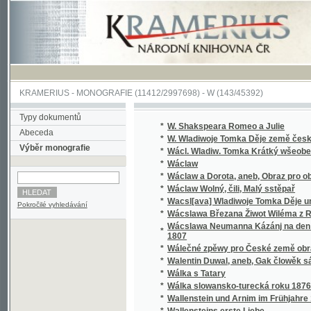
KRAMERIUS
-
MONOGRAFIE
(11412/2997698) -
W (143/45392)
Typy dokumentů
*
W. Shakspeara Romeo a Julie
Abeceda
*
W. Wladiwoje Tomka Děje země české
Výběr monografie
*
Wácl. Wladiw. Tomka Krátký wšeobecný děj
*
Wáclaw
*
Wáclaw a Dorota, aneb, Obraz pro obecný l
*
Wáclaw Wolný, čili, Malý sstěpař
*
Wacsl[ava] Wladiwoje Tomka Děje universit
Pokročilé vyhledávání
*
Wácslawa Březana Žiwot Wiléma z Rosenbe
Wácslawa Neumanna Kázánj na den Sw. Baro
*
1807
*
Wálečné zpěwy pro České země obrance
*
Walentin Duwal, aneb, Gak člowěk sám od se
*
Wálka s Tatary
*
Wálka slowansko-turecká roku 1876
*
Wallenstein und Arnim im Frühjahre 1632
*
Wallensteins erste Liebe
*
Walter, anebo : Stálost lásky
*
Walter, anebo, Stálost lásky