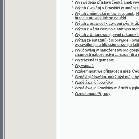
*
Wzděláwající Powídky mládeži a jejím přáte
*
Wznešenost Přjrody