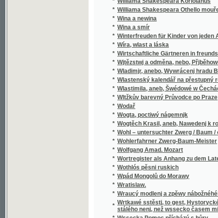
*
Wladimjr, anebo, Wywrácenj hradu Bukows
*
Wlastenský kalendář na přestupný rok
*
Wlastimila, aneb, Šwédowé w Čechách
*
Wltžkův barevný Průvodce po Praze
*
Wodař
*
Wogta, poctiwý nágemnjk
*
Wogtěch Krasil, aneb, Nawedenj k rozumné
*
Wohl – untersuchter Zwerg / Baum / oder Grü
*
Wohlerfahrner Zwerg-Baum-Meister
*
Wolfgang Amad. Mozart
*
Wortregister als Anhang zu dem Lateinisc
*
Wothlós pěsni ruskich
*
Wpád Mongolů do Morawy
*
Wratislaw.
*
Wraucý modlenj a zpěwy nábožnéhého lidu 
Wrtkawé sstěstj, to gest, Hystorycké rozgjm
*
stálého nenj, než wssecko časem migj
*
Wssecka Pomoc přícházý s hůry
*
Wssecko na opak, aneb, Těsnossilowa Aničk
*
Wsseobecná Historia swěta dle biblických 
*
Wsseobecná Kronyka Swěta
*
Wsseobecná Nařjkánj na služebné děwečky 
*
Wsseobecný domácj a hospodářský kalendá
*
Wsseobecný Zeměpis, neb, Geografia we tře
Wsseobecný Zeměpis, neb, Geografia we třec
*
čekance sskolnj a mládež wlastenskau
*
Wssickni se hassteřj
*
Wšeobecné rukojemstwí