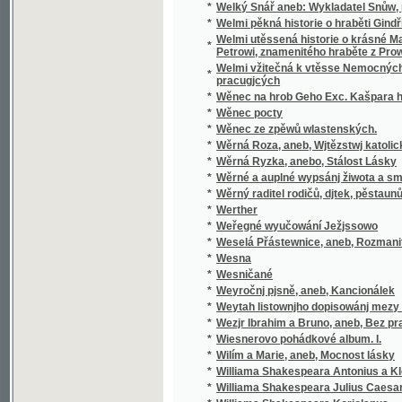
pracugjcých
*
Wěnec na hrob Geho Exc. Kašpara hraběte 
*
Wěnec pocty
*
Wěnec ze zpěwů wlastenských.
*
Wěrná Roza, aneb, Wjtězstwj katolického n
*
Wěrná Ryzka, anebo, Stálost Lásky
*
Wěrné a auplné wypsánj žiwota a smrti sw
*
Wěrný raditel rodičů, djtek, pěstaunů, a včite
*
Werther
*
Weřegné wyučowání Ježjssowo
*
Weselá Přástewnice, aneb, Rozmanité wypra
*
Wesna
*
Wesničané
*
Weyročnj pjsně, aneb, Kancionálek
*
Weytah listownjho dopisowánj mezy Řjms
*
Wezjr Ibrahim a Bruno, aneb, Bez prawé wjry
*
Wiesnerovo pohádkové album. I.
*
Wilím a Marie, aneb, Mocnost lásky
*
Williama Shakespeara Antonius a Kleopatra
*
Williama Shakespeara Julius Caesar
*
Williama Shakespeara Koriolanus
*
Williama Shakespeara Othello mouřenín be
*
Wina a newina
*
Wina a smír
*
Winterfreuden für Kinder von jeden Alter, we
*
Wíra, wlast a láska
*
Wirtschaftliche Gärtneren in freundschaftli
*
Wjtězstwj a odměna, nebo, Přjběhowé swat