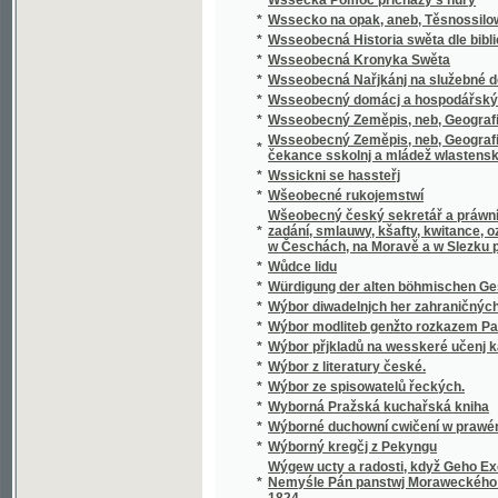
Wšeobecný český sekretář a práwní přítel, k
*
zadání, smlauwy, kšafty, kwitance, oznámení
w Česchách, na Moravě a w Slezku platných 
*
Wůdce lidu
*
Würdigung der alten böhmischen Geschicht
*
Wýbor diwadelnjch her zahraničných.
*
Wýbor modliteb genžto rozkazem Papežské s
*
Wýbor přjkladů na wesskeré učenj katolick
*
Wýbor z literatury české.
*
Wýbor ze spisowatelů řeckých.
*
Wyborná Pražská kuchařská kniha
*
Wýborné duchowní cwičení w prawém křes
*
Wýborný kregčj z Pekyngu
Wýgew ucty a radosti, když Geho Excellenc
*
Nemyśle Pán panstwj Moraweckého a hradu M
1824
*
Wyhrané Panstwj
*
Wychowanec Lásky
*
Wýklad čili přjmětky a wyswětliwky ku Sláw
Wýklad na nedělnj Ewangelia dle způsobu w
*
w německém gazyku sepsal, pak též w česst
Wýklad na swátečnj Ewangelia dle způsobu
*
prw w německém gazyku sepsal, pak též w č
*
Wýklad swatých obřadů a modliteb na křížo
*
Wýkladowé Přirozeného Práwa.
*
Wýkladowé, neb, Exhorty rannj nedělnj a ně
*
Wýkladu českého wssech pjsem swatých
*
Wynalezenj Ameriky