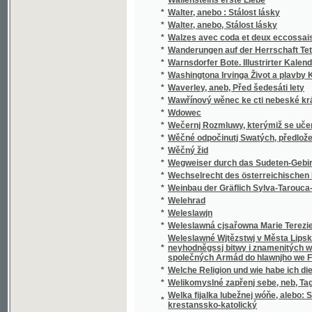
*
Walzes avec coda et deux eccossaises pour 
*
Wanderungen auf der Herrschaft Tetschen
*
Warnsdorfer Bote. Illustrirter Kalender für d
*
Washingtona Irvinga Život a plavby Krištof
*
Waverley, aneb, Před šedesáti lety
*
Wawřínový wěnec ke cti nebeské králowny
*
Wdowec
*
Wečernj Rozmluwy, kterýmiž se učenj cjrkw
*
Wěčné odpočinutj Swatých, předložené od R
*
Wěčný žid
*
Wegweiser durch das Sudeten-Gebirge
*
Wechselrecht des österreichischen Kaisers
*
Weinbau der Gräflich Sylva-Tarouca-Nostit
*
Welehrad
*
Weleslawjn
*
Weleslawná cjsařowna Marie Terezie a powěs
Weleslawné Wjtězstwj v Města Lipska w Sas
*
neyhodněgssj bitwy i znamenitých woganský
společných Armád do hlawnjho we Francauz
*
Welche Religion und wie habe ich dieselbe m
*
Welikomyslné zapřenj sebe, neb, Tagná lásk
Welka fijalka lubežnej wóňe, alebo: Sbierka
*
krestanssko-katolický
*
Welký Snář aneb: Wykladatel Snůw, podle kte
*
Welmi pěkná historie o hraběti Gindřichowi
Welmi utěssená historie o krásné Mageloně,
*
Petrowi, znamenitého hraběte z Prowincí sy
Welmi vžitečná k vtěsse Nemocných a Vmjr
*