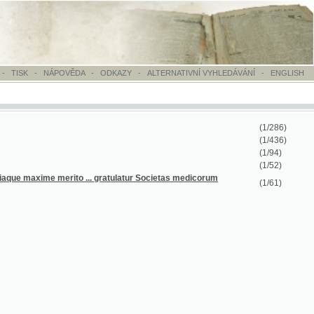
OVĚDA
-
ODKAZY
-
ALTERNATIVNÍ VYHLEDÁVÁNÍ
-
ENGLISH
(1/286)
(1/436)
(1/94)
(1/52)
erito ... gratulatur Societas medicorum
(1/61)