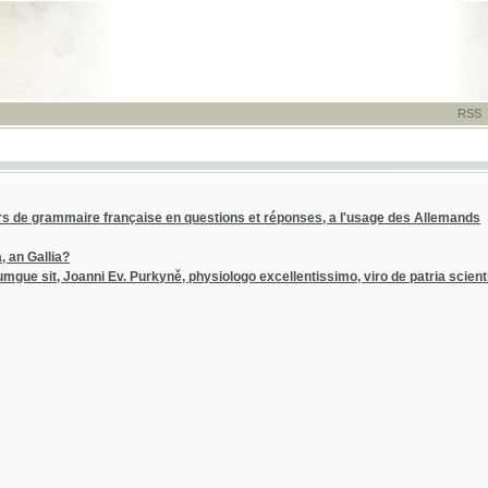
RSS
-
TISK
-
NÁP
ammaire française en questions et réponses, a l'usage des Allemands
lia?
t, Joanni Ev. Purkyně, physiologo excellentissimo, viro de patria scientiaque maxime m