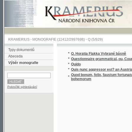
KRAMERIUS
-
MONOGRAFIE
(11412/2997698) -
Q (5/929)
Typy dokumentů
*
Q. Horatia Flakka Vybrané básně
Abeceda
*
Questionnaire grammatical, ou, Cours de gr
Výběr monografie
*
Quido
*
Quis nunc aggressor est? an Austria, an Gal
Quod bonum, felix, faustum fortunatumgue si
*
bohemorum
Pokročilé vyhledávání