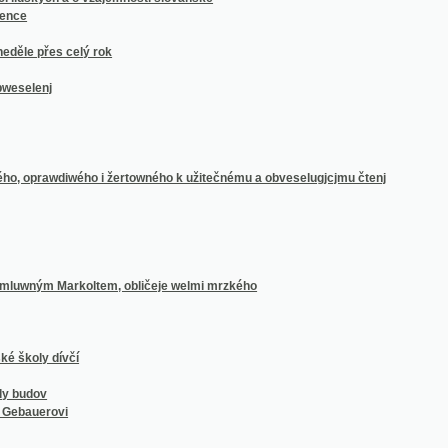
 dívčí
v
rovi
nostech národu Slawského a geho kmeni
karet, kabbalista a lotterista, čili, Srozumitelné wyswětlenj a naučenj, gakau moc kte
 Praze pod správou českého zastupitelstva v létech 1860 až 1890
ní sněmu generálního nejvyššími berníky učiněné
o roku
ku a jeho okolí
ické škole státní v Kladně
ádu swatého Františka Asyského