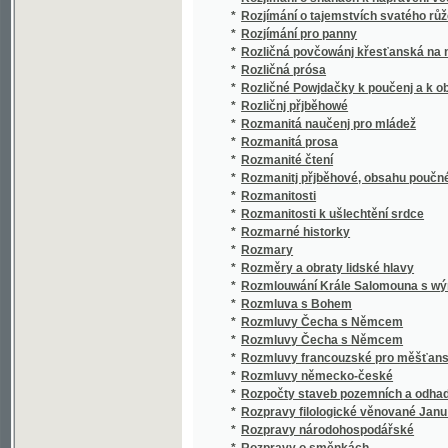
*
Rozmluvy Čecha s Němcem
*
Rozmluvy Čecha s Němcem
*
Rozmluvy francouzské pro měšťanské školy
*
Rozmluvy německo-české
*
Rozpočty staveb pozemních a odhady budo
*
Rozpravy filologické věnované Janu Gebaue
*
Rozpravy národohospodářské
*
Rozpravy o směnkách
*
Rozpravy z oboru věd slovanských
*
Rozprawy o gmenách, počátkách i starožit
*
Rozsa Sándor, král loupežníků a paličů
*
Rozsivky
*
Rozumný planetář, obrázkowý snář, wykládač 
*
Rozumový a mravnostní rozvoj dítěte
*
Rozvoj chirurgie české v letech 1848-1898
*
Rozvoj školství v královském hlavním městě
*
Rozvržení sbírek a berní r. 1615 dle uzavře
*
Rozwrhowé kázanj na neděle a swátky celéh
*
Rožnov, léčebné místo na moravském Valašs
*
Rub a líc
*
Ruční práce ze dřeva a kovu na c.k. řemesln
*
Ručnj Knjžka pro bratry a sestry třetjho Ř
*
Rudin
*
Rudolf II.
*
Rudolf II.
*
Rudolf Mrva
*
Ruch