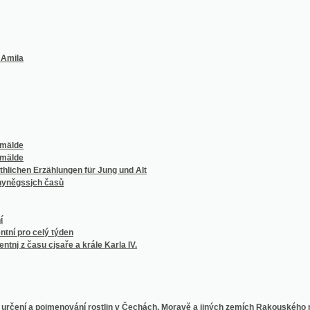
Erzählungen für Jung und Alt
jch časů
 celý týden
su cjsaře a krále Karla IV.
í a pojmenování rostlin v Čechách, Moravě a jiných zemích Rakouského mocnářství do
ích, pověstech, bájích, obřadech a pověrách slovanských
bájích a obyčejích
pisy českoslovanských výtečníkův
ého o pojmu krásy a o poměru víry k rozumu
opisu Řečí besedních
zkách Králowské české společnosti nauk, sekcj filologické, R. 1840 a 1841