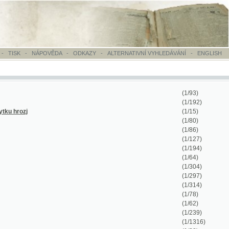
OVĚDA
-
ODKAZY
-
ALTERNATIVNÍ VYHLEDÁVÁNÍ
-
ENGLISH
(1/93)
(1/192)
(1/15)
(1/80)
(1/86)
(1/127)
(1/194)
(1/64)
(1/304)
(1/297)
(1/314)
(1/78)
(1/62)
(1/239)
(1/1316)
(1/28)
(1/63)
(1/318)