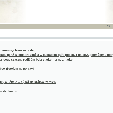
RSS
-
TISK
-
NÁP
wychowáwánj dětj
nž w letossnj zimě a w budaucjm gaře (od 1821 na 1822) domácjmu dobytku hrozj
c šťastna rodičům byla statkem a ne zmatkem
elem na pohlaví
tele w cýsářsk. králow. zemjch
ovou
hnutí sociálně demokratickém v Rakousku z let osmdesátých