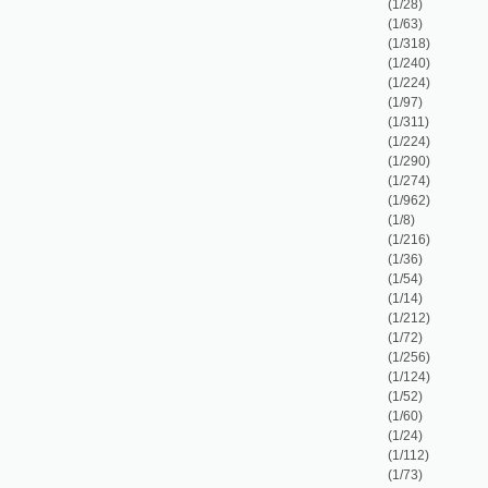
(1/240)
(1/224)
(1/97)
(1/311)
(1/224)
(1/290)
(1/274)
(1/962)
(1/8)
(1/216)
(1/36)
(1/54)
(1/14)
(1/212)
(1/72)
(1/256)
(1/124)
(1/52)
(1/60)
(1/24)
(1/112)
(1/73)
(1/1118)
(1/52)
rblichenen Provinzialdirektor Prochaska hielt
(1/20)
(1/336)
(1/352)