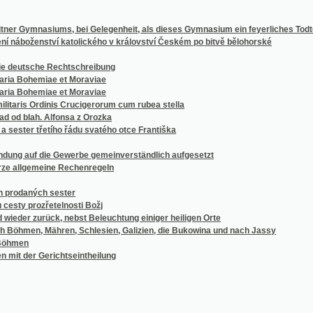
tsche Rechtschreibung
hemiae et Moraviae
hemiae et Moraviae
is Ordinis Crucigerorum cum rubea stella
lah. Alfonsa z Orozka
r třetího řádu svatého otce Františka
 die Gewerbe gemeinverständlich aufgesetzt
gemeine Rechenregeln
ných sester
rozřetelnosti Božj
zurück, nebst Beleuchtung einiger heiligen Orte
, Mähren, Schlesien, Galizien, die Bukowina und nach Jassy
r Gerichtseintheilung
germanico-ungarici ... in lingvis ungarica, latina et germanica pro communi harum lin
logické království Českého, markrabství Moravského a vévodství Slezského od roku 1
 le bassin silurien du nord-ouest de la France et en Espagne
ných sester