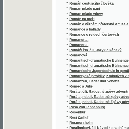
*
Romantisch-dramatische Bühnengemälde
*
Romantische Jugendschule in gemüthlichen 
*
Romantycké powjdky, z minulých y nyněgss
*
Romanzen, Lieder und Sonette
*
Romeo a Julie
*
Roráte, čili, Radostné zpěvy adventní
*
Roráte, neboli, Radostné zpěvy adventní pro
*
Roráte, neboli, Radostné Zpěwy adwentnj z ča
*
Rosa von Tannenburg
*
Rosenflur
*
Rosi Zurflüh
*
Rosmersholm
*
Rostlinnictví, čili Návod k snadnému určen
*
Rostlinopis v obrazích
*
Rostlinstvo a jeho význam v národních písn
*
Rostlinstvo v národních písních, pověstech, 
*
Rostliny průmyslové
*
Rostliny v obrazích k názornému vyučování
*
Rouček a společník
*
Roza Šandor bandita uherský
*
Rozárka, aneb, Nenadálé dědictwj
*
Rozbor českoslovanské literatury a životo
*
Rozbor filosofických náhledů Tómy ze Štítn
*
Rozbor filosofie Tomáše ze Štítného dle ruk
*
Rozbor staročeské literatury čjtaný we schů
*
Rozbroj Přemyslovcův
*
Rozcestí
*
Rozdílnou drahou