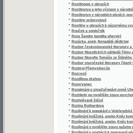
*
Rozervanec
*
Rozgjmánj o zmaďařowánj země Uherské a
*
Rozhledy po nynějším stavu psychologie
*
Rozhněvané štěstí
*
Rozina Ruthardova
*
Rozjímání k popukání o Velehradské Dudíki
*
Rozjímání kněžská, anebo Kněz konáním mo
*
Rozjímání kněžská, anebo, Kněz konáním m
*
Rozjímání o nynějším stavu našeho rolnictví
*
Rozjímání o snahách k napravení věcí lidsk
*
Rozjímání o tajemstvích svatého růžence
*
Rozjímání pro panny
*
Rozličná povčowánj křesťanská na neděle p
*
Rozličná prósa
*
Rozličné Powjdačky k poučenj a k obwesele
*
Rozličnj přjběhowé
*
Rozmanitá naučenj pro mládež
*
Rozmanitá prosa
*
Rozmanité čtení
*
Rozmanitj přjběhové, obsahu poučného, opr
*
Rozmanitosti
*
Rozmanitosti k ušlechtění srdce
*
Rozmarné historky
*
Rozmary
*
Rozměry a obraty lidské hlavy
*
Rozmlouwání Krále Salomouna s wýmluwným
*
Rozmluva s Bohem