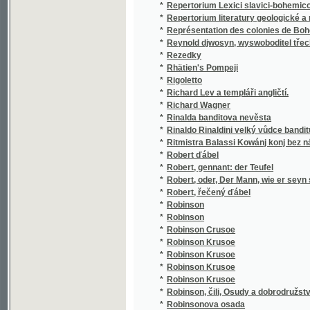
*
Richard Wagner
*
Rinalda banditova nevěsta
*
Rinaldo Rinaldini velký vůdce banditů v ho
*
Ritmistra Balassi Kowánj konj bez násilj
*
Robert ďábel
*
Robert, gennant: der Teufel
*
Robert, oder, Der Mann, wie er seyn sollte
*
Robert, řečený ďábel
*
Robinson
*
Robinson
*
Robinson Crusoe
*
Robinson Krusoe
*
Robinson Krusoe
*
Robinson Krusoe
*
Robinson Krusoe
*
Robinson, čili, Osudy a dobrodružství angli
*
Robinsonova osada
*
Rocambolo ve vězení
*
Ročenka
*
Rod Swoganowský
*
Rodiče a děti
*
Rodina Bohowěrných z Dolan
*
Rodina Bohowěrných z Dolan aneb obraz kř
*
Rodina Důwěrowa
*
Rodina Kavanova
*
Rodina Šweycarská
*
Rodina v údolí