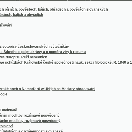
neb o Nemaďarů w Uhřjch na Maďary obracowánj
ádě
dlitby rozjímavé posvěcený
odlitby rozjímavé posvěcený
ých a o vzájemnosti slovanské
řes celý rok
nj
awdiwého i žertowného k užitečnému a obveselugjcjmu čtenj
 Markoltem, obličeje welmi mrzkého