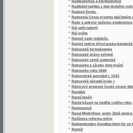
*
Radostná Cesta w tomto plačtiwém údolí
*
Rady a pokyny našemu studentstvu
*
Ráj opět nabytý
*
Ráj světa
*
Rajské sady mládeže.
*
Rajský pokrm křesťansko-katolické duše
*
Rakouská farmakopoea
*
Rakouské právo veřejné
*
Rakouské země sudetské
*
Rakousko a záruky jeho trvání
*
Rakousko roku 1848
*
Rakovnické povstání r. 1543
*
Rakovské národní kroje =
*
Rámcový program české strany lidové (reali
*
Randály
*
Ranní bouře
*
Rannj kázanj na neděle celého roku.
*
Rantzauové
*
Raoul Modrofous, aneb, Zlaté wegce :
*
Rašínova reforma měny
*
Rathgebendes Handbüchlein für an Gicht u
*
Ratmír
*
Rázná vlastenka
*
Rebusy humorů
*
Rede an die Schüler des k.k. kleinseitner G
*
Reformace katolická, neboli, Obnovení nábo
*
Reformovaný zpěvník