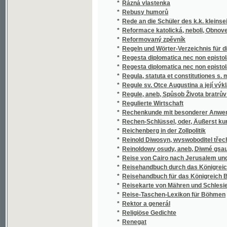
*
Regeln und Wörter-Verzeichnis für die deu
*
Regesta diplomatica nec non epistolaria Bo
*
Regesta diplomatica nec non epistolaria Bo
*
Regula, statuta et constitutiones s. militar
*
Regule sv. Otce Augustina a její výklad od b
*
Regule, aneb, Spůsob Života bratrův a seste
*
Regulierte Wirtschaft
*
Rechenkunde mit besonderer Anwendung auf
*
Rechen-Schlüssel, oder, Äußerst kurze all
*
Reichenberg in der Zollpolitik
*
Reinold Diwosyn, wyswoboditel třech proda
*
Reinoldowy osudy, aneb, Diwné gsau cesty p
*
Reise von Cairo nach Jerusalem und wieder 
*
Reisehandbuch durch das Königreich Böhmen
*
Reisehandbuch für das Königreich Böhmen
*
Reisekarte von Mähren und Schlesien mit de
*
Reise-Taschen-Lexikon für Böhmen
*
Rektor a generál
*
Religiöse Gedichte
*
Renegat
*
Repertorium Lexici slavici-bohemico-latino-
*
Repertorium literatury geologické a minera
*
Représentation des colonies de Boheme dans
*
Reynold djwosyn, wyswoboditel třech proda
*
Rezedky
*
Rhätien's Pompeji
*
Rigoletto
*
Richard Lev a templáři angličtí.