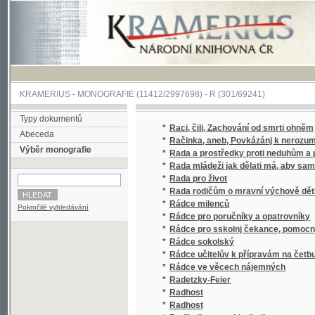
KRAMERIUS
-
MONOGRAFIE
(11412/2997698) -
R (301/69241)
Typy dokumentů
*
Raci, čili, Zachování od smrti ohněm
Abeceda
*
Račinka, aneb, Povkázánj k nerozumnému 
Výběr monografie
*
Rada a prostředky proti neduhům a pádu ge
*
Rada mládeži jak dělati má, aby sama jsou
*
Rada pro život
*
Rada rodičům o mravní výchově dětí se zřet
*
Rádce milenců
Pokročilé vyhledávání
*
Rádce pro poručníky a opatrovníky
*
Rádce pro sskolnj čekance, pomocnjky a uči
*
Rádce sokolský
*
Rádce učitelův k přípravám na četbu čítank
*
Rádce ve věcech nájemných
*
Radetzky-Feier
*
Radhost
*
Radhost
*
Radikalismus a klerikalismus
*
Radikální taktika z dob druhého rozkolu v 
*
Radosti života.