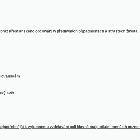
ském
t
třebnější k výkonnému vzdělávání polí hlavně majetníkům menších pozemků.