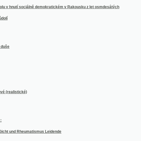
stické)
nd Rheumatismus Leidende
ymnasiums, bei Gelegenheit, als dieses Gymnasium ein feyerliches Todtenamt für den ve
ženství katolického v království Českém po bitvě bělohorské