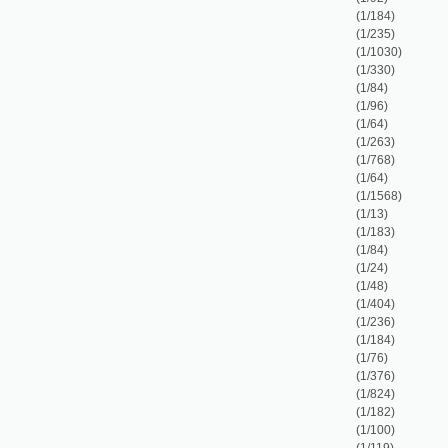
(1/236)
(1/184)
(1/76)
(1/376)
(1/824)
(1/182)
(1/100)
(1/119)
(1/673)
(1/420)
(1/1273)
(1/79)
rá planeta má
(1/144)
(1/498)
(1/108)
(1/99)
(1/110)
(1/476)
(1/153)
(1/359)
(1/58)
(1/223)
(1/156)
(1/76)
(1/88)
(1/32)
(1/212)