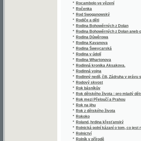
*
Rodina Whartonova
*
Rodinná kronika Aksakova.
*
Rodinná vojna
*
Rodinný nedíl, čili, Zádruha v právu slovan
*
Rodový skvost
*
Rok básníkův
*
Rok dětského života : pro mladý dětský svě
*
Rok mezi Přeloučí a Prahou
*
Rok na jihu
*
Rok z dětského života
*
Rokoko
*
Roland, hrdina křesťanský
*
Rolnická polní kázaní o tom, co jest nejpo
*
Rolnictví
*
Rolník v přírodě
*
Román cestujícího člověka
*
Román mladé paní
*
Román mladé vdovy
*
Román na moři
*
Román o věrném přátelství Amise a Amila
*
Romance a ballady
*
Romance o rejdech čertových
*
Romanetta.
*
Romanetta.
*
Romáňi čib, čili, Jazyk cikánský
*
Romanová
*
Romantisch-dramatische Bühnengemälde