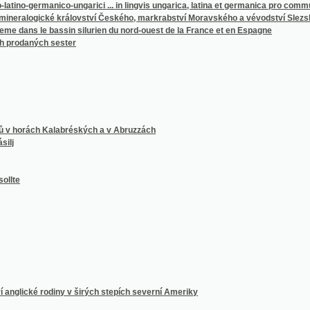
rách Kalabréských a v Abruzzách
cké rodiny v širých stepích severní Ameriky
esťanského obcowánj w přediwných přjpadnostech a strastech žiwota