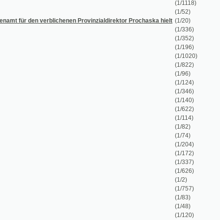
(1/196)
(1/1020)
(1/822)
(1/96)
(1/124)
(1/346)
(1/140)
(1/622)
(1/114)
(1/82)
(1/74)
(1/204)
(1/172)
(1/337)
(1/626)
(1/2)
(1/757)
(1/83)
(1/48)
(1/120)
gvarum usu confectum
(1/854)
528 až do 1896
(1/322)
(1/50)
(1/80)
(1/100)
(1/267)
(1/51)
(1/684)