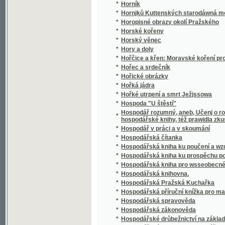
*
Hospodářská zákonověda
*
Hospodářské drůbežnictví na základě našic
*
Hospodářské letopisy a kalendář se zázna
*
Hospodářské ovocnářství
*
Hospodářské soustavy
*
Hospodářské úkoly moderního města
*
Hospodářsko-živnostenská pokladna
*
Hospodářský katechismus, čili, Krátká náu
*
Hospodářský klíč
*
Hospodářský živočichopis
Hospodářství ve státních podnicích : předn
*
1924 v Praze
*
Hospodářství vlastenské
*
Hospodyně našeho věku
*
Hostinný dům
*
Hovory olympské
*
Hrabata Chotkové z Chotkova a Vojnína
*
Hrabě a medvědář
*
Hrabě Beňowský
*
Hrabě Egmont a spanilá Klárka, aneb, Hrůzy 
*
Hrabě Felsenburg, aneb, Wyswoboditel dwan
*
Hrabě Monte-Kristo
*
Hrabě Polgočow, anebo, Wypowězenec z wla
*
Hrabě Rožmberk
*
Hrabě Rožmberk
*
Hrabě Rudolf
*
Hrabě Špork