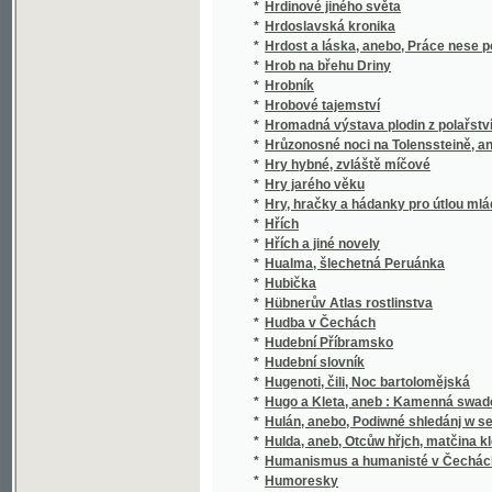
Landespatrons
*
Hůnové u Meziboru, aneb, Bůh dopouští, ale
Hurtigův Schematismus Prahy a předměstí obsa
*
Hradčany, V. Josefov, VI. Vyšehrad, VII. Hol
udáním čísel domovních, ulic, náměstí jakož
*
Hus a Jeronym, svatí mučenníci pro pravdu bo
*
Husinec, rodné místo Jana Husi
*
Husité, čili, Čechy od roku 1414-1424
*
Husité, čili, Čechy od roku 1414-1424.
*
Husitové před městem Naumburkem
*
Husitské válečnictví za doby Žižkovy a Pro
*
Huss et la guerre des Hussites
*
Husův poslední den
*
Hvězda, aneb, Charakterové
*
Hvězdičky
Hwězda Betlémská, čili, Duchowní Smiření 
*
knížky missionářské
*
Hwězda wečernj, anebo, Slepý wogjn
*
Hyacinthy
*
Hyacinty, lilie, tulipány a ostatní cibulovité k
*
Hydrodynamika
*
Hygiena lásky
*
Hymny a vzdechy
*
Hymny církewní
*
Hynek's Rathgeber und Führer durch Prag, 
*
Hynkův Průvodce po Praze a po zemské jubil
*
Hynkův Rádce a průvodce po Praze a po Jih
*
Hypatie, nebo, Noví nepřátelé se starou tváří