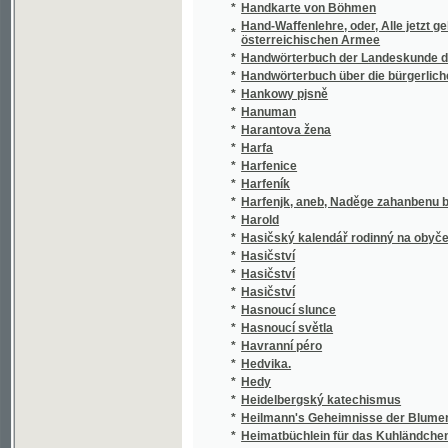
*
Hankowy pjsně
*
Hanuman
*
Harantova žena
*
Harfa
*
Harfenice
*
Harfeník
*
Harfenjk, aneb, Naděge zahanbenu býti nedo
*
Harold
*
Hasičský kalendář rodinný na obyčejný rok
*
Hasičství
*
Hasičství
*
Hasičství
*
Hasnoucí slunce
*
Hasnoucí světla
*
Havranní péro
*
Hedvika.
*
Hedy
*
Heidelbergský katechismus
*
Heilmann's Geheimnisse der Blumenwelt, od
*
Heimatbüchlein für das Kuhländchen
*
Heimath und Ferne
*
Heimatkunde der Markgrafschaft Mähren
Heimatskunde des politischen Bezirkes Kom
*
umfassend
*
Heimatskunde des Politischen Bezirkes Kr
*
Heimatskunde des politischen Bezirkes Tepl
*
Heinrich Cotta's Hülfstafeln für Forstwirthe
*
Heinrich der Förstersohn und seine Familie