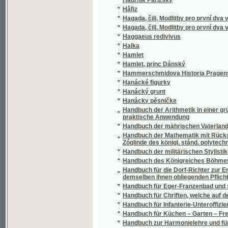
*
Hagada, čili, Modlitby pro první dva večery 
*
Haggaeus redivivus
*
Halka
*
Hamlet
*
Hamlet, princ Dánský
*
Hammerschmidova Historia Pragensis - in d
*
Hanácké figurky
*
Hanácký grunt
*
Hanácky pěsničke
Handbuch der Arithmetik in einer gründliche
*
praktische Anwendung
*
Handbuch der mährischen Vaterlandskunde
Handbuch der Mathematik mit Rücksicht auf
*
Zóglinde des königl. stánd. polytechnischen I
*
Handbuch der militärischen Stylistik
*
Handbuch des Königreiches Böhmen für das 
Handbuch für die Dorf-Richter zur Erkennung
*
demselben ihnen obliegenden Pflichten
*
Handbuch für Eger-Franzenbad und seine 
*
Handbuch für Chriften, welche auf der Grund
*
Handbuch für Infanterie-Unteroffiziere und j
*
Handbuch für Küchen – Garten – Freunde
*
Handbuch zur Harmonielehre und für den G
*
Handkarte von Böhmen
Hand-Waffenlehre, oder, Alle jetzt gebräuc
*
österreichischen Armee
*
Handwörterbuch der Landeskunde des Kön
*
Handwörterbuch über die bürgerliche Bauk