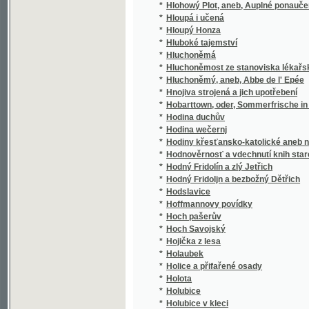
*
Hoch pašerův
*
Hoch Savojský
*
Hojička z lesa
*
Holaubek
*
Holice a přifařené osady
*
Holota
*
Holubice
*
Holubice v kleci
*
Holubička, aneb, Bůh často neynepatrněgssj
*
Holzschnitte
*
Homérova Batrachomyomachie, čili, Žab a 
*
Homérova Iliada
*
Homérova Ilias
*
Homérovský slovník řeckočeský
*
Homerowa Iliada
*
Homérowa Iliada
*
Homérowa Odyssea
*
Homiletická kázání na nedělní evangelia cír
*
Homiletické řeči na neděle a swátky celého 
Homilie, aneb, Wyučowánj lidu křesťanského
*
neděle a slawnosti Páně
*
Honorata z Wiśniowských Zapová
*
Honza v zakletém zámku
*
Hopsa! Hejsa! Vždylíp!
*
Hora Kalwárská, aneb, Gežjsse Krista přežal
*
Hora Kutná a její okolí
*
Hora Olivetská u Štramberka na panství No
*
Hora Sinai