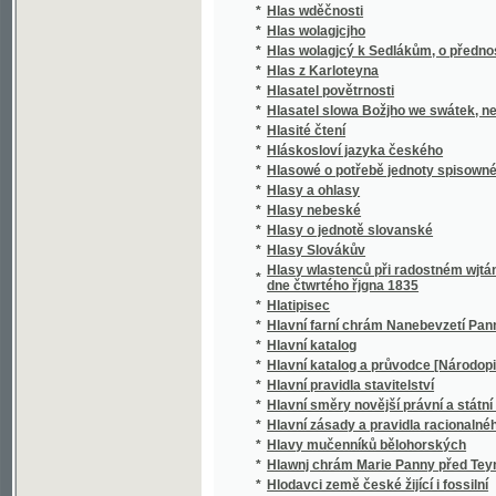
*
Hlatipisec
*
Hlavní farní chrám Nanebevzetí Panny Mar
*
Hlavní katalog
*
Hlavní katalog a průvodce [Národopisné vý
*
Hlavní pravidla stavitelství
*
Hlavní směry novější právní a státní filosofi
*
Hlavní zásady a pravidla racionalného hosp
*
Hlavy mučenníků bělohorských
*
Hlawnj chrám Marie Panny před Teynem
*
Hlodavci země české žijící i fossilní
*
Hlohowý Plot, aneb, Auplné ponaučenj, gak se
*
Hloupá i učená
*
Hloupý Honza
*
Hluboké tajemství
*
Hluchoněmá
*
Hluchoněmost ze stanoviska lékařského
*
Hluchoněmý, aneb, Abbe de l' Epée
*
Hnojiva strojená a jich upotřebení
*
Hobarttown, oder, Sommerfrische in den An
*
Hodina duchův
*
Hodina wečernj
*
Hodiny křesťansko-katolické aneb neyhlawn
*
Hodnověrnosť a vdechnutí knih staré i nov
*
Hodný Fridolín a zlý Jetřich
*
Hodný Fridoljn a bezbožný Dětřich
*
Hodslavice
*
Hoffmannovy povídky