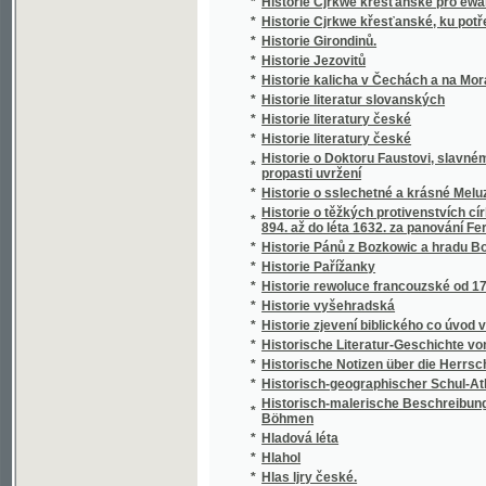
*
Historie Pánů z Bozkowic a hradu Bozkowa
*
Historie Pařížanky
*
Historie rewoluce francouzské od 1789-181
*
Historie vyšehradská
*
Historie zjevení biblického co úvod v starý 
*
Historische Literatur-Geschichte von Mähre
*
Historische Notizen über die Herrschaft Be
*
Historisch-geographischer Schul-Atlas
Historisch-malerische Beschreibung des Eins
*
Böhmen
*
Hladová léta
*
Hlahol
*
Hlas ljry české.
*
Hlas wděčnosti
*
Hlas wolagjcjho
*
Hlas wolagjcý k Sedlákům, o přednostech a
*
Hlas z Karloteyna
*
Hlasatel povětrnosti
*
Hlasatel slowa Božjho we swátek, neb, Celo
*
Hlasité čtení
*
Hláskosloví jazyka českého
*
Hlasowé o potřebě jednoty spisowného jazy
*
Hlasy a ohlasy
*
Hlasy nebeské
*
Hlasy o jednotě slovanské
*
Hlasy Slovákův
Hlasy wlastenců při radostném wjtánj GG. C
*
dne čtwrtého řjgna 1835