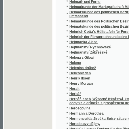
*
Hejtmanka Alena
*
Hejtmanství Rychnovské
*
Hejtmanství Zábřežské
*
Helena z Gjlowj
*
Helene
*
Helenina drůbež
*
Helikoniaden
*
Henrik Ibsen
*
Henry Morgan
*
Heralt
*
Herbář
Herbář, aneb, Wýborné lékařstwí, které zno
*
dobytka a drůbeže s prospěchem denně zko
*
Hercegovina
*
Hermann a Dorothea
*
Hermenegilda Jirečka Spisy zábavné a rozp
*
Herodotovy dějiny.
*
Herold´s Letzter Seufzer für das Piano Forte
*
Herzblut
*
Herzenswandlungen
*
Heřman z Heřmanowa a diwotworný meč, čili
*
Heřmanův Městec a okolí
*
Hierarchie a aristokracie, aneb, Působení Je
*
Hilarion
*
Hirlanda, králowna Bretaňská, aneb, Wítězst
*
Hirlanda, Vévodkyně z Bretaně, aneb, Tak vít
*
Histologie a mikroskopická anatomie