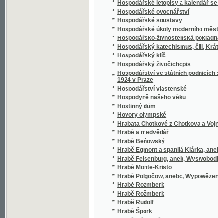
*
Hrabě v šatlavě
*
Hrabě z Beňovských
*
Hrabě z Monte-Christa.
*
Hraběcí sirotek
*
Hraběnka Dubarry
*
Hráč
*
Hrad
*
Hrad Bezděz
*
Hrad Bezděz v Boleslavště
*
Hrad Helštýn na Moravě
*
Hrad Hora Hwězdná (Sternberg) ginák Strmel
*
Hrad Lichnice v Čáslavsku
*
Hrad Lipnice
*
Hrad na Podlesí
*
Hrad Rábí
*
Hrad Radyně
*
Hrad Vorlík
*
Hradčanské povídky
*
Hradecký rukopis
*
Hradiště hory Tábor jako pevnosť v minulost
*
Hrady Žebrák a Točník
*
Hrady, zámky a tvrze království Českého
*
Hrbatý
*
Hrdina naší doby
*
Hrdinka románu
*
Hrdinové jiného světa
*
Hrdoslavská kronika
*
Hrdost a láska, anebo, Práce nese požehnán