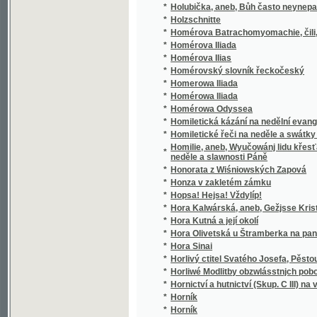
*
Horlivý ctitel Svatého Josefa, Pěstouna Pán
*
Horliwé Modlitby obzwlásstnjch pobožnosti, 
*
Hornictví a hutnictví (Skup. C III) na výstavě
*
Horník
*
Horník
*
Horník
*
Hornjků Kuttenských starodáwná modlitba 
*
Horopisné obrazy okolí Pražského
*
Horské kořeny
*
Horský věnec
*
Hory a doly
*
Hořčice a křen: Moravské koření pro každé 
*
Hořec a srdečník
*
Hořické obrázky
*
Hořká jádra
*
Hořké utrpení a smrt Ježjssowa
*
Hospoda "U štěstí"
Hospodář rozumný, aneb, Učenj o rolnictwj a
*
hospodářské knihy, též prawidla zkussenost
*
Hospodář v práci a v skoumání
*
Hospodářská čítanka
*
Hospodářská kniha ku poučení a wzdělání li
*
Hospodářská kniha ku prospěchu polním h
*
Hospodářská kniha pro wsseobecné naučen
*
Hospodářská knihovna.
*
Hospodářská Pražská Kuchařka
*
Hospodářská příruční knížka pro malé statk
*
Hospodářská spravověda