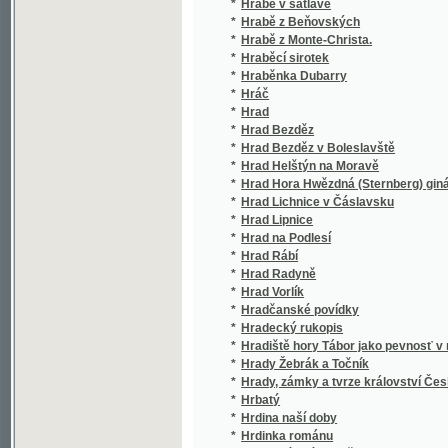
*
Hrob na břehu Driny
*
Hrobník
*
Hrobové tajemství
*
Hromadná výstava plodin z polařství a lesni
*
Hrůzonosné noci na Tolenssteině, aneb, Kos
*
Hry hybné, zvláště míčové
*
Hry jarého věku
*
Hry, hračky a hádanky pro útlou mládež
*
Hřích
*
Hřích a jiné novely
*
Hualma, šlechetná Peruánka
*
Hubička
*
Hübnerův Atlas rostlinstva
*
Hudba v Čechách
*
Hudební Příbramsko
*
Hudební slovník
*
Hugenoti, čili, Noc bartolomějská
*
Hugo a Kleta, aneb : Kamenná swadebnj poste
*
Hulán, anebo, Podiwné shledánj w sewernjch
*
Hulda, aneb, Otcůw hřjch, matčina kletba
*
Humanismus a humanisté v Čechách za krále 
*
Humoresky
*
Humoresky
*
Humoresky
*
Humoresky
*
Hundert lustige Bocksprünge, oder, Possen
Hundertjährige Jubelfeier der Heiligsprec
*