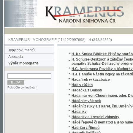
KRAMERIUS
-
MONOGRAFIE
(11412/2997698) -
H (343/84369)
Typy dokumentů
*
H. Kr. Šmida Biblické Přjběhy starého y now
Abeceda
H. Schulze-Delitzsch a záložny české : řeč
*
Výběr monografie
památky Schulze-Delitzsche přednesl Albin 
*
H.C. Andersena Povídky a báchorky
*
H.J. Hanuše Nástin logiky na základě meta
*
Hacafjrek w kazabaice
*
Had v růžích
Pokročilé vyhledávání
*
Hadačka z Boissy
*
Hadamar von Chuenringen, oder, Die Gründun
*
Hádání myšlenek
*
Hádání z ruky a z karet, čili, Umění věštiti 
*
Hádanky
*
Hádanky a kreselní zábavky
*
Hádě řepové či nematod a jeho hubení na ve
*
Hádrián z Řjmsů
*
Hadrník Pařížský
*
Hâfiz
*
Hagada, čili, Modlitby pro první dva večery 