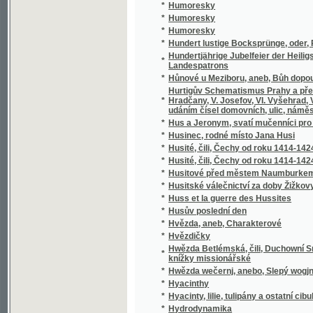
*
Hypochondr
*
Hyrlanda, Wéwodkyně z Bretaně, aneb, Tak w
*
Hyrlanda, Wéwodkyně z Bretaně, aneb, Tak w
*
Hystorický Půwod nábožné vctiwosti k Mary
Hystorie jednoho skrze bouřku mořskou nešť
*
jménem Bertholda
*
Hystorie o panu Tristanowi a krásné Izaldě, 
*
Hystorja O těžkých Protiwenstwjch Cýrkwe
*
Hystorycké wypsánj obzwlásstnjch Mjst Mil
Hystorye biblická pro odrostlegssj mládež ga
*
swému užjwati chtj.
*
Hystorye města Litomyssle
*
Hystorye Turecká, a nebo, Přjběhy Turecké 