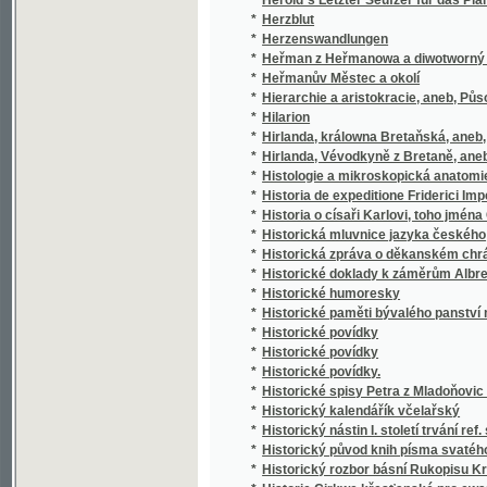
*
Historia de expeditione Friderici Imperatoris
*
Historia o císaři Karlovi, toho jména Čtvrté
*
Historická mluvnice jazyka českého
*
Historická zpráva o děkanském chrámu Páně,
*
Historické doklady k záměrům Albrechta z V
*
Historické humoresky
*
Historické paměti bývalého panství mníšec
*
Historické povídky
*
Historické povídky
*
Historické povídky.
*
Historické spisy Petra z Mladoňovic a jiné 
*
Historický kalendářík včelařský
*
Historický nástin I. století trvání ref. sbor
*
Historický původ knih písma svatého
*
Historický rozbor básní Rukopisu Králodvo
*
Historie Cjrkwe křesťanské pro ewangelick
*
Historie Cjrkwe křesťanské, ku potřebám 
*
Historie Girondinů.
*
Historie Jezovitů
*
Historie kalicha v Čechách a na Moravě
*
Historie literatur slovanských
*
Historie literatury české
*
Historie literatury české
Historie o Doktoru Faustovi, slavném černokn
*
propasti uvržení
*
Historie o sslechetné a krásné Meluzině, kt
Historie o těžkých protivenstvích církve čes
*
894. až do léta 1632. za panování Ferdinanda 