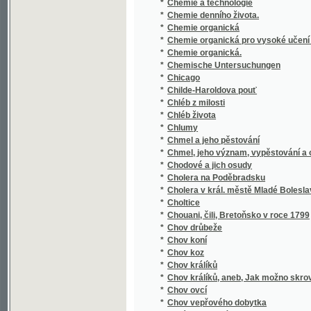
*
Chemie organická pro vysoké učení české
*
Chemie organická.
*
Chemische Untersuchungen
*
Chicago
*
Childe-Haroldova pouť
*
Chléb z milosti
*
Chléb života
*
Chlumy
*
Chmel a jeho pěstování
*
Chmel, jeho význam, vypěstování a ošetřov
*
Chodové a jich osudy
*
Cholera na Poděbradsku
*
Cholera v král. městě Mladé Boleslavi a v 
*
Choltice
*
Chouani, čili, Bretoňsko v roce 1799
*
Chov drůbeže
*
Chov koní
*
Chov koz
*
Chov králíků
*
Chov králíků, aneb, Jak možno skrovným pe
*
Chov ovcí
*
Chov vepřového dobytka
*
Chrám Gnjdský
*
Chrám nejsvětějšího Spasitele v Mor. Ostra
*
Chrám svaté Barbory v Hoře Kutné
*
Chrám Svato-Vítský a jeho dostavění
*
Chrámový zpěvník