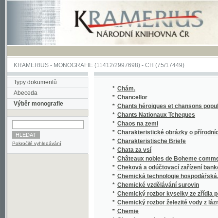
KRAMERIUS
-
MONOGRAFIE
(11412/2997698) -
CH (75/17449)
Typy dokumentů
*
Chám.
Abeceda
*
Chancellor
Výběr monografie
*
Chants héroiques et chansons populaires 
*
Chants Nationaux Tcheques
*
Chaos na zemi
*
Charakteristické obrázky o přírodních a ku
*
Charakteristische Briefe
Pokročilé vyhledávání
*
Chata za vsí
*
Châteaux nobles de Boheme comme siéges d'
*
Cheková a odúčtovací zařízení bankovní
*
Chemická technologie hospodářská.
*
Chemické vzdělávání surovin
*
Chemický rozbor kyselky ze zřídla poblíže 
*
Chemický rozbor železité vody z lázní v Os
*
Chemie
*
Chemie a technologie
*
Chemie denního života.
*
Chemie organická