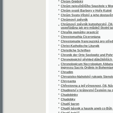
Chrámový zpěvník kutnohorský, čili, Sbírka p
*
uspořádána jak pro mládež školní tak i pro 
*
Chraňte památky praotců!
*
Chrestomathia Ciceroniana
*
Chrestomatie francouzská pro střední školy
*
Christ-Katholische Liturgik
*
Christliche Schriften
*
Chronik der Orte Seelowitz und Pohrlitz un
*
Chronologický přehled důležitějších dat děj
Chronologicum Necrologium Abbatum, et C
*
ingressu Sacris Ordinis in Bohemiam, aut Pr
*
Chrudim
*
Chrvatsko-hlaholský rukopis Sienský
*
Chrysanta
*
Chřestovna a její výnosnost, čili, Návod k p
*
Chudinství v království Českém na počátku X
*
Chudobinky
*
Chudobky
*
Chudý baron
*
Chudý básnjk a hausle aneb co Bůh činj, dob
*
Chudý boháč
*
Chudý bohatec
*
Chudý kejklíř
*
Chudý krejčí
*
Chudý kuchtjk
*
Chudým dětem
*
Chvalte Hospodina všickni lidé, chvalte jej 
*
Chvály Marianské