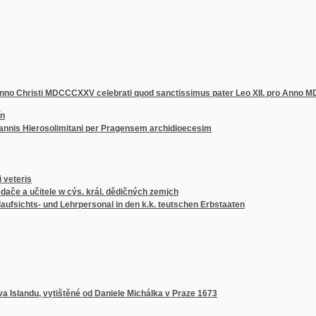
Christi MDCCCXXV celebrati quod sanctissimus pater Leo XII. pro Anno MDCCCXXVI ad 
Hierosolimitani per Pragensem archidioecesim
s
čitele w cýs. král. dědičných zemjch
s- und Lehrpersonal in den k.k. teutschen Erbstaaten
ndu, vytištěné od Daniele Michálka v Praze 1673