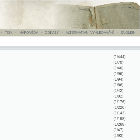
OVĚDA
-
ODKAZY
-
ALTERNATIVNÍ VYHLEDÁVÁNÍ
-
ENGLISH
(1/444)
(1/70)
(1/46)
(1/96)
(1/94)
(1/86)
(1/42)
(1/82)
(1/176)
(1/226)
(1/143)
(1/198)
(1/288)
(1/47)
(1/93)
(1/90)
(1/118)
(1/126)