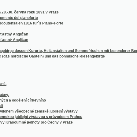
del pianoforte
ensälen 1816 für´s Piano=Forte
 Angličan
 Angličan
ge dessen Kurorte, Heilanstalten und Sommefrischen mit besonderer Berücksichtigung
 nordische Gastein) und das böhmische Riesengebirge
ddělení církevního
 všeobecné zemské jubilejní výstavy
jubilejní výstavou s průvodcem Prahou
asoumné jednoty pro Čechy v Praze