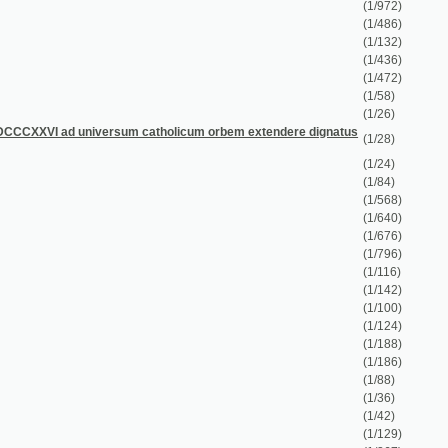
(1/58)
(1/26)
universum catholicum orbem extendere dignatus
(1/28)
(1/24)
(1/84)
(1/568)
(1/640)
(1/676)
(1/796)
(1/116)
(1/142)
(1/100)
(1/124)
(1/188)
(1/186)
(1/88)
(1/36)
(1/42)
(1/129)
(1/267)
(1/218)
(1/248)
(1/137)
(1/208)
(1/57)
(1/346)
(1/622)