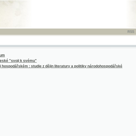
RSS
-
TISK
-
NÁP
voji k svému"
ářském : studie z dějin literatury a politiky národohospodářské
. června roku 1891 v Praze