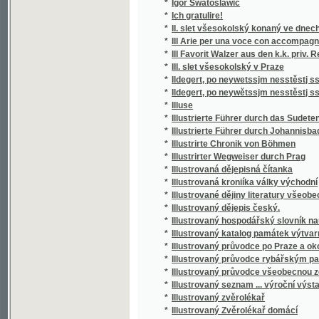
*
III Arie per una voce con accompagnemento 
*
III Favorit Walzer aus den k.k. priv. Redout
*
III. slet všesokolský v Praze
*
Ildegert, po neywetssjm nesstěstj ssťastný
*
Ildegert, po neywětssjm nesstěstj ssťastný
*
Illuse
*
Illustrierte Führer durch das Sudetengebir
*
Illustrierte Führer durch Johannisbad (das
*
Illustrirte Chronik von Böhmen
*
Illustrirter Wegweiser durch Prag
*
Illustrovaná dějepisná čítanka
*
Illustrovaná kroniíka války východní
*
Illustrované dějiny literatury všeobecné.
*
Illustrovaný dějepis český.
*
Illustrovaný hospodářský slovník naučný.
*
Illustrovaný katalog památek výtvarných a o
*
Illustrovaný průvodce po Praze a okolí
*
Illustrovaný průvodce rybářským pavilonem
*
Illustrovaný průvodce všeobecnou zemskou 
*
Illustrovaný seznam ... výroční výstavy Kr
*
Illustrovaný zvěrolékař
*
Illustrovaný Zvěrolékař domácí
*
Im Strom der Zeit
*
Immortellen
*
Immortelly
*
Improvisator
*
In Wald und Schloß