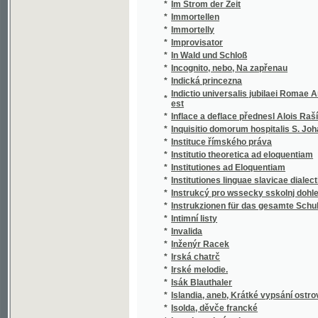
*
Incognito, nebo, Na zapřenau
*
Indická princezna
Indictio universalis jubilaei Romae Anno 
*
est
*
Inflace a deflace přednesl Alois Rašín
*
Inquisitio domorum hospitalis S. Johannis 
*
Instituce římského práva
*
Institutio theoretica ad eloquentiam
*
Institutiones ad Eloquentiam
*
Institutiones linguae slavicae dialecti veteri
*
Instrukcý pro wssecky sskolnj dohledače a u
*
Instrukzionen für das gesamte Schulaufsicht
*
Intimní listy
*
Invalida
*
Inženýr Racek
*
Irská chatrč
*
Irské melodie.
*
Isák Blauthaler
*
Islandia, aneb, Krátké vypsání ostrova Isla
*
Isolda, děvče francké
*
Israel mezi národy
*
Istorija slovackoj literatury
*
Italské novelly
*
Itha, Gräfinn von Toggenburg
*
Ivan Mazepa
*
Ivan, čili, Robinson severu
*
Ivana Turgeněva Lovcovy zápisky
*
Iwan Wyžihin