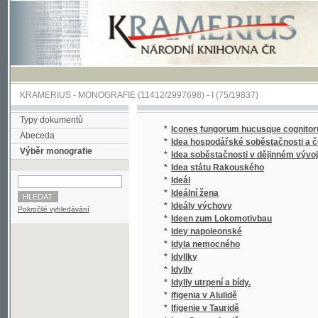
KRAMERIUS
-
MONOGRAFIE
(11412/2997698) -
I (75/19837)
Typy dokumentů
*
Icones fungorum hucusque cognitorum
Abeceda
*
Idea hospodářské soběstačnosti a české "s
Výběr monografie
*
Idea soběstačnosti v dějinném vývoji hospod
*
Idea státu Rakouského
*
Ideál
*
Ideální žena
*
Ideály výchovy
Pokročilé vyhledávání
*
Ideen zum Lokomotivbau
*
Idey napoleonské
*
Idyla nemocného
*
Idyllky
*
Idylly
*
Idylly utrpení a bídy.
*
Ifigenia v Alulidě
*
Ifigenie v Tauridě
*
Igor Swatoslawič
*
Ich gratulire!
*
II. slet všesokolský konaný ve dnech 28.-30