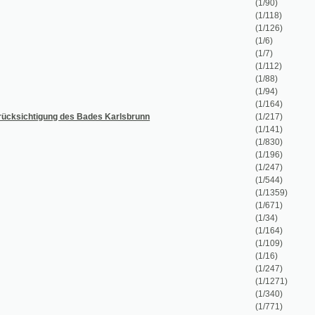
(1/6)
(1/7)
(1/112)
(1/88)
(1/94)
(1/164)
 des Bades Karlsbrunn
(1/217)
(1/141)
(1/830)
(1/196)
(1/247)
(1/544)
(1/1359)
(1/671)
(1/34)
(1/164)
(1/109)
(1/16)
(1/247)
(1/1271)
(1/340)
(1/771)
(1/972)
(1/486)
(1/132)
(1/436)
(1/472)