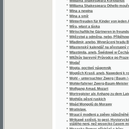
*
Wladimjr, anebo, Wywrácenj hradu Bukows
*
Wlastenský kalendář na přestupný rok
*
Wlastimila, aneb, Šwédowé w Čechách
*
Wltžkův barevný Průvodce po Praze
*
Wodař
*
Wogta, poctiwý nágemnjk
*
Wogtěch Krasil, aneb, Nawedenj k rozumné
*
Wohl – untersuchter Zwerg / Baum / oder Grü
*
Wohlerfahrner Zwerg-Baum-Meister
*
Wolfgang Amad. Mozart
*
Wortregister als Anhang zu dem Lateinisc
*
Wothlós pěsni ruskich
*
Wpád Mongolů do Morawy
*
Wratislaw.
*
Wraucý modlenj a zpěwy nábožnéhého lidu 
Wrtkawé sstěstj, to gest, Hystorycké rozgjm
*
stálého nenj, než wssecko časem migj
*
Wssecka Pomoc přícházý s hůry
*
Wssecko na opak, aneb, Těsnossilowa Aničk
*
Wsseobecná Historia swěta dle biblických 
*
Wsseobecná Kronyka Swěta
*
Wsseobecná Nařjkánj na služebné děwečky 
*
Wsseobecný domácj a hospodářský kalendá
*
Wsseobecný Zeměpis, neb, Geografia we tře
Wsseobecný Zeměpis, neb, Geografia we třec
*
čekance sskolnj a mládež wlastenskau
*
Wssickni se hassteřj
*
Wšeobecné rukojemstwí