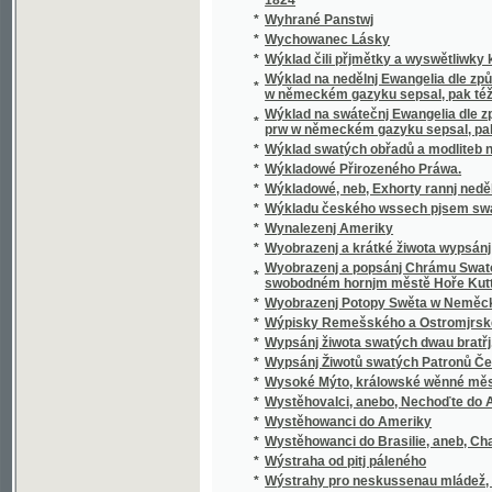
*
Wyobrazenj a krátké žiwota wypsánj oslawen
Wyobrazenj a popsánj Chrámu Swatobarbor
*
swobodném hornjm městě Hoře Kuttné, před č
*
Wyobrazenj Potopy Swěta w Neměckém gaz
*
Wýpisky Remešského a Ostromjrského Ew
*
Wypsánj žiwota swatých dwau bratřj, Biskup
*
Wypsánj Žiwotů swatých Patronů Českých, 
*
Wysoké Mýto, králowské wěnné město w Č
*
Wystěhovalci, anebo, Nechoďte do Ameriky, 
*
Wystěhowanci do Ameriky
*
Wystěhowanci do Brasilie, aneb, Chatrč u G
*
Wýstraha od pitj páleného
*
Wýstrahy pro neskussenau mládež, aneb: S
*
Wyswětlena přjslowj česká aneb wyobrazenj
*
Wýtah Cwikánj a Prawidel w uměnj zbranjm
Wýtah z německé mluwnice, aneb, Nápomocná
*
brzce a prawidelně se naučiti
*
Wýtah z prawidel k cwičenj cýs. král. pěchot
*
Wýtah z Řádu celnjho a státnjho monopolu 
*
Wýtah z Ustanowenj prwnj rakauské společn
Wýtah ze sstatutů (čili prawidel) prwnj rak
*
wyswětlenjm a bližssjm určenjm kolikerých
Wyučowánj w náboženstwj pro dospělegssj m
*
známosti náboženstwj ... rozssiřiti a upewniti
*
Wyzrazené tagemstwj
*
Wyzwědač
*
Wzájemnost we příkladech mezi Čechy, Mora
*
Wzdělánj člowěka, gaký býti má, aby mu dle 
*
Wzděláwající powídky