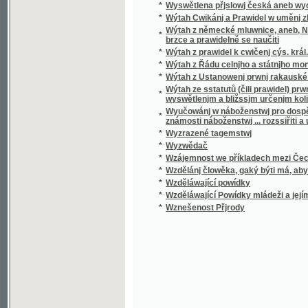
*
Wzděláwající Powídky mládeži a jejím přáte
*
Wznešenost Přjrody