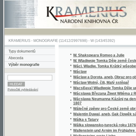
KRAMERIUS
-
MONOGRAFIE
(11412/2997698) -
W (143/45392)
Typy dokumentů
*
W. Shakspeara Romeo a Julie
Abeceda
*
W. Wladiwoje Tomka Děje země české
Výběr monografie
*
Wácl. Wladiw. Tomka Krátký wšeobecný děj
*
Wáclaw
*
Wáclaw a Dorota, aneb, Obraz pro obecný l
*
Wáclaw Wolný, čili, Malý sstěpař
*
Wacsl[ava] Wladiwoje Tomka Děje universit
Pokročilé vyhledávání
*
Wácslawa Březana Žiwot Wiléma z Rosenbe
Wácslawa Neumanna Kázánj na den Sw. Baro
*
1807
*
Wálečné zpěwy pro České země obrance
*
Walentin Duwal, aneb, Gak člowěk sám od se
*
Wálka s Tatary
*
Wálka slowansko-turecká roku 1876
*
Wallenstein und Arnim im Frühjahre 1632
*
Wallensteins erste Liebe
*
Walter, anebo : Stálost lásky
*
Walter, anebo, Stálost lásky