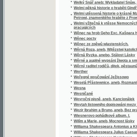
pracugjcých
*
Wěnec na hrob Geho Exc. Kašpara hraběte 
*
Wěnec pocty
*
Wěnec ze zpěwů wlastenských.
*
Wěrná Roza, aneb, Wjtězstwj katolického n
*
Wěrná Ryzka, anebo, Stálost Lásky
*
Wěrné a auplné wypsánj žiwota a smrti sw
*
Wěrný raditel rodičů, djtek, pěstaunů, a včite
*
Werther
*
Weřegné wyučowání Ježjssowo
*
Weselá Přástewnice, aneb, Rozmanité wypra
*
Wesna
*
Wesničané
*
Weyročnj pjsně, aneb, Kancionálek
*
Weytah listownjho dopisowánj mezy Řjms
*
Wezjr Ibrahim a Bruno, aneb, Bez prawé wjry
*
Wiesnerovo pohádkové album. I.
*
Wilím a Marie, aneb, Mocnost lásky
*
Williama Shakespeara Antonius a Kleopatra
*
Williama Shakespeara Julius Caesar
*
Williama Shakespeara Koriolanus
*
Williama Shakespeara Othello mouřenín be
*
Wina a newina
*
Wina a smír
*
Winterfreuden für Kinder von jeden Alter, we
*
Wíra, wlast a láska
*
Wirtschaftliche Gärtneren in freundschaftli
*
Wjtězstwj a odměna, nebo, Přjběhowé swat