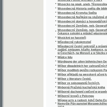
Wšeobecný český sekretář a práwní přítel, k
*
zadání, smlauwy, kšafty, kwitance, oznámení
w Česchách, na Moravě a w Slezku platných 
*
Wůdce lidu
*
Würdigung der alten böhmischen Geschicht
*
Wýbor diwadelnjch her zahraničných.
*
Wýbor modliteb genžto rozkazem Papežské s
*
Wýbor přjkladů na wesskeré učenj katolick
*
Wýbor z literatury české.
*
Wýbor ze spisowatelů řeckých.
*
Wyborná Pražská kuchařská kniha
*
Wýborné duchowní cwičení w prawém křes
*
Wýborný kregčj z Pekyngu
Wýgew ucty a radosti, když Geho Excellenc
*
Nemyśle Pán panstwj Moraweckého a hradu M
1824
*
Wyhrané Panstwj
*
Wychowanec Lásky
*
Wýklad čili přjmětky a wyswětliwky ku Sláw
Wýklad na nedělnj Ewangelia dle způsobu w
*
w německém gazyku sepsal, pak též w česst
Wýklad na swátečnj Ewangelia dle způsobu
*
prw w německém gazyku sepsal, pak též w č
*
Wýklad swatých obřadů a modliteb na křížo
*
Wýkladowé Přirozeného Práwa.
*
Wýkladowé, neb, Exhorty rannj nedělnj a ně
*
Wýkladu českého wssech pjsem swatých
*
Wynalezenj Ameriky