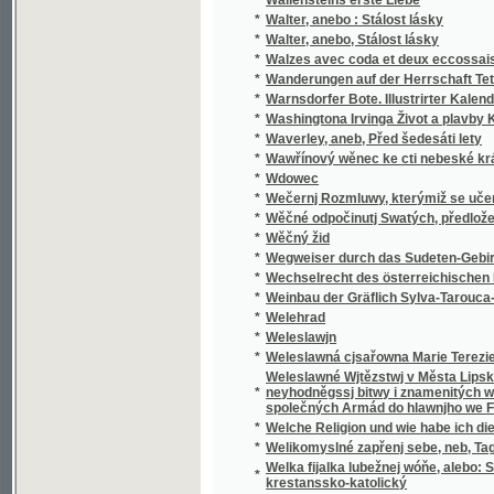
*
Walzes avec coda et deux eccossaises pour 
*
Wanderungen auf der Herrschaft Tetschen
*
Warnsdorfer Bote. Illustrirter Kalender für d
*
Washingtona Irvinga Život a plavby Krištof
*
Waverley, aneb, Před šedesáti lety
*
Wawřínový wěnec ke cti nebeské králowny
*
Wdowec
*
Wečernj Rozmluwy, kterýmiž se učenj cjrkw
*
Wěčné odpočinutj Swatých, předložené od R
*
Wěčný žid
*
Wegweiser durch das Sudeten-Gebirge
*
Wechselrecht des österreichischen Kaisers
*
Weinbau der Gräflich Sylva-Tarouca-Nostit
*
Welehrad
*
Weleslawjn
*
Weleslawná cjsařowna Marie Terezie a powěs
Weleslawné Wjtězstwj v Města Lipska w Sas
*
neyhodněgssj bitwy i znamenitých woganský
společných Armád do hlawnjho we Francauz
*
Welche Religion und wie habe ich dieselbe m
*
Welikomyslné zapřenj sebe, neb, Tagná lásk
Welka fijalka lubežnej wóňe, alebo: Sbierka
*
krestanssko-katolický
*
Welký Snář aneb: Wykladatel Snůw, podle kte
*
Welmi pěkná historie o hraběti Gindřichowi
Welmi utěssená historie o krásné Mageloně,
*
Petrowi, znamenitého hraběte z Prowincí sy
Welmi vžitečná k vtěsse Nemocných a Vmjr
*