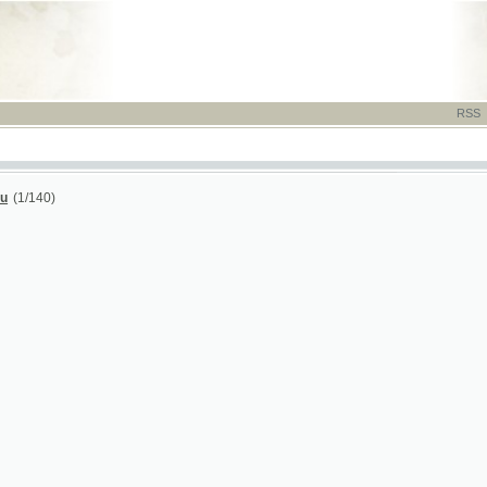
RSS
-
TISK
-
NÁP
0)