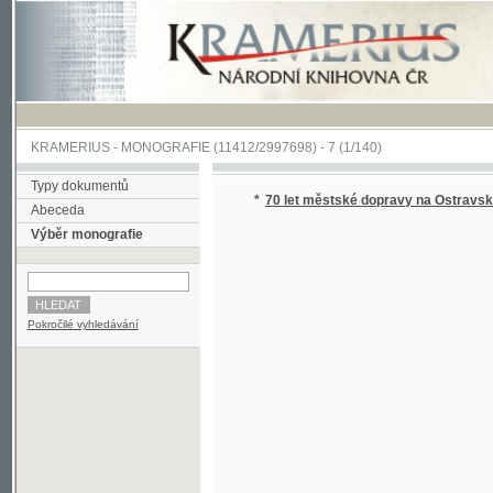
KRAMERIUS
-
MONOGRAFIE
(11412/2997698) -
7 (1/140)
Typy dokumentů
*
70 let městské dopravy na Ostravsku
(1/14
Abeceda
Výběr monografie
Pokročilé vyhledávání