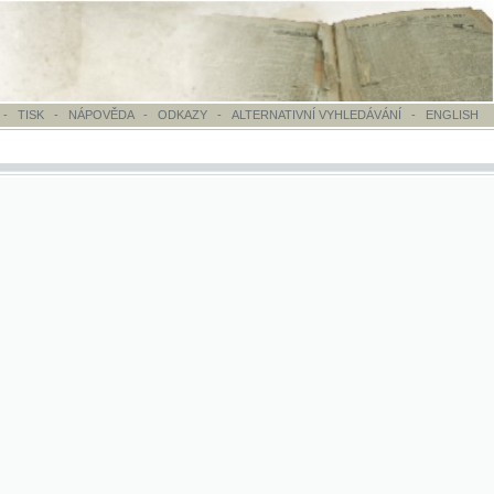
OVĚDA
-
ODKAZY
-
ALTERNATIVNÍ VYHLEDÁVÁNÍ
-
ENGLISH