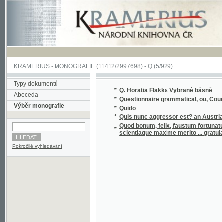
KRAMERIUS
-
MONOGRAFIE
(11412/2997698) -
Q (5/929)
Typy dokumentů
*
Q. Horatia Flakka Vybrané básně
Abeceda
*
Questionnaire grammatical, ou, Cours de gr
Výběr monografie
*
Quido
*
Quis nunc aggressor est? an Austria, an Gal
Quod bonum, felix, faustum fortunatumgue sit
*
scientiaque maxime merito ... gratulatur 
Pokročilé vyhledávání