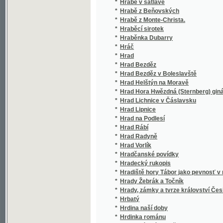
*
Hrob na břehu Driny
*
Hrobník
*
Hrobové tajemství
*
Hromadná výstava plodin z polařství a lesni
*
Hrůzonosné noci na Tolenssteině, aneb, Kos
*
Hry hybné, zvláště míčové
*
Hry jarého věku
*
Hry, hračky a hádanky pro útlou mládež
*
Hřích
*
Hřích a jiné novely
*
Hualma, šlechetná Peruánka
*
Hubička
*
Hübnerův Atlas rostlinstva
*
Hudba v Čechách
*
Hudební Příbramsko
*
Hudební slovník
*
Hugenoti, čili, Noc bartolomějská
*
Hugo a Kleta, aneb : Kamenná swadebnj poste
*
Hulán, anebo, Podiwné shledánj w sewernjch
*
Hulda, aneb, Otcůw hřjch, matčina kletba
*
Humanismus a humanisté v Čechách za krále 
*
Humoresky
*
Humoresky
*
Humoresky
*
Humoresky
*
Hundert lustige Bocksprünge, oder, Possen
Hundertjährige Jubelfeier der Heiligsprec
*