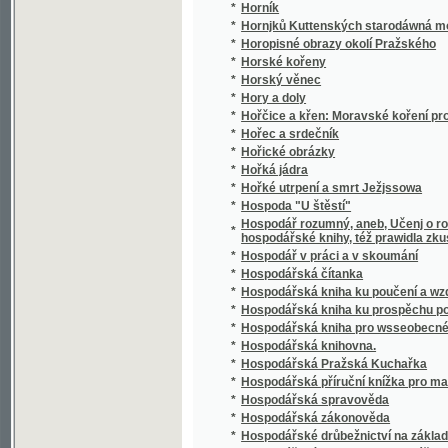
*
Hospodářská zákonověda
*
Hospodářské drůbežnictví na základě našic
*
Hospodářské letopisy a kalendář se zázna
*
Hospodářské ovocnářství
*
Hospodářské soustavy
*
Hospodářské úkoly moderního města
*
Hospodářsko-živnostenská pokladna
*
Hospodářský katechismus, čili, Krátká náu
*
Hospodářský klíč
*
Hospodářský živočichopis
Hospodářství ve státních podnicích : předn
*
1924 v Praze
*
Hospodářství vlastenské
*
Hospodyně našeho věku
*
Hostinný dům
*
Hovory olympské
*
Hrabata Chotkové z Chotkova a Vojnína
*
Hrabě a medvědář
*
Hrabě Beňowský
*
Hrabě Egmont a spanilá Klárka, aneb, Hrůzy 
*
Hrabě Felsenburg, aneb, Wyswoboditel dwan
*
Hrabě Monte-Kristo
*
Hrabě Polgočow, anebo, Wypowězenec z wla
*
Hrabě Rožmberk
*
Hrabě Rožmberk
*
Hrabě Rudolf
*
Hrabě Špork