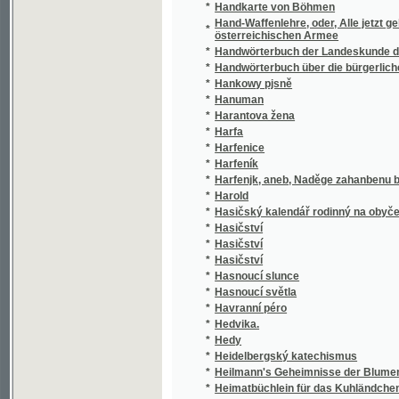
*
Hankowy pjsně
*
Hanuman
*
Harantova žena
*
Harfa
*
Harfenice
*
Harfeník
*
Harfenjk, aneb, Naděge zahanbenu býti nedo
*
Harold
*
Hasičský kalendář rodinný na obyčejný rok
*
Hasičství
*
Hasičství
*
Hasičství
*
Hasnoucí slunce
*
Hasnoucí světla
*
Havranní péro
*
Hedvika.
*
Hedy
*
Heidelbergský katechismus
*
Heilmann's Geheimnisse der Blumenwelt, od
*
Heimatbüchlein für das Kuhländchen
*
Heimath und Ferne
*
Heimatkunde der Markgrafschaft Mähren
Heimatskunde des politischen Bezirkes Kom
*
umfassend
*
Heimatskunde des Politischen Bezirkes Kr
*
Heimatskunde des politischen Bezirkes Tepl
*
Heinrich Cotta's Hülfstafeln für Forstwirthe
*
Heinrich der Förstersohn und seine Familie