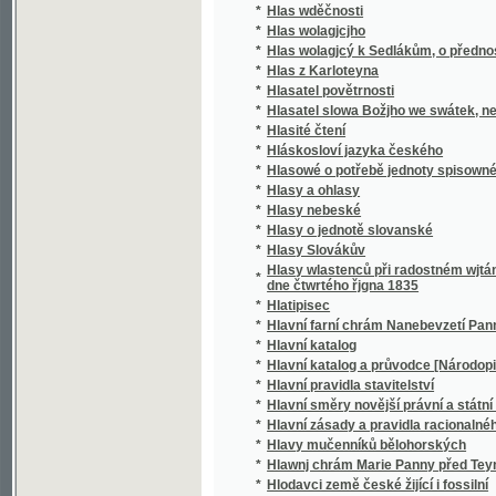
*
Hlatipisec
*
Hlavní farní chrám Nanebevzetí Panny Mar
*
Hlavní katalog
*
Hlavní katalog a průvodce [Národopisné vý
*
Hlavní pravidla stavitelství
*
Hlavní směry novější právní a státní filosofi
*
Hlavní zásady a pravidla racionalného hosp
*
Hlavy mučenníků bělohorských
*
Hlawnj chrám Marie Panny před Teynem
*
Hlodavci země české žijící i fossilní
*
Hlohowý Plot, aneb, Auplné ponaučenj, gak se
*
Hloupá i učená
*
Hloupý Honza
*
Hluboké tajemství
*
Hluchoněmá
*
Hluchoněmost ze stanoviska lékařského
*
Hluchoněmý, aneb, Abbe de l' Epée
*
Hnojiva strojená a jich upotřebení
*
Hobarttown, oder, Sommerfrische in den An
*
Hodina duchův
*
Hodina wečernj
*
Hodiny křesťansko-katolické aneb neyhlawn
*
Hodnověrnosť a vdechnutí knih staré i nov
*
Hodný Fridolín a zlý Jetřich
*
Hodný Fridoljn a bezbožný Dětřich
*
Hodslavice
*
Hoffmannovy povídky