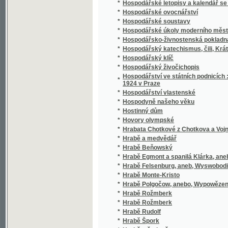
*
Hrabě v šatlavě
*
Hrabě z Beňovských
*
Hrabě z Monte-Christa.
*
Hraběcí sirotek
*
Hraběnka Dubarry
*
Hráč
*
Hrad
*
Hrad Bezděz
*
Hrad Bezděz v Boleslavště
*
Hrad Helštýn na Moravě
*
Hrad Hora Hwězdná (Sternberg) ginák Strmel
*
Hrad Lichnice v Čáslavsku
*
Hrad Lipnice
*
Hrad na Podlesí
*
Hrad Rábí
*
Hrad Radyně
*
Hrad Vorlík
*
Hradčanské povídky
*
Hradecký rukopis
*
Hradiště hory Tábor jako pevnosť v minulost
*
Hrady Žebrák a Točník
*
Hrady, zámky a tvrze království Českého
*
Hrbatý
*
Hrdina naší doby
*
Hrdinka románu
*
Hrdinové jiného světa
*
Hrdoslavská kronika
*
Hrdost a láska, anebo, Práce nese požehnán