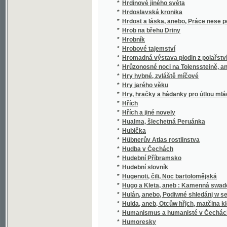
Landespatrons
*
Hůnové u Meziboru, aneb, Bůh dopouští, ale
Hurtigův Schematismus Prahy a předměstí obsa
*
Hradčany, V. Josefov, VI. Vyšehrad, VII. Hol
udáním čísel domovních, ulic, náměstí jakož
*
Hus a Jeronym, svatí mučenníci pro pravdu bo
*
Husinec, rodné místo Jana Husi
*
Husité, čili, Čechy od roku 1414-1424
*
Husité, čili, Čechy od roku 1414-1424.
*
Husitové před městem Naumburkem
*
Husitské válečnictví za doby Žižkovy a Pro
*
Huss et la guerre des Hussites
*
Husův poslední den
*
Hvězda, aneb, Charakterové
*
Hvězdičky
Hwězda Betlémská, čili, Duchowní Smiření 
*
knížky missionářské
*
Hwězda wečernj, anebo, Slepý wogjn
*
Hyacinthy
*
Hyacinty, lilie, tulipány a ostatní cibulovité k
*
Hydrodynamika
*
Hygiena lásky
*
Hymny a vzdechy
*
Hymny církewní
*
Hynek's Rathgeber und Führer durch Prag, 
*
Hynkův Průvodce po Praze a po zemské jubil
*
Hynkův Rádce a průvodce po Praze a po Jih
*
Hypatie, nebo, Noví nepřátelé se starou tváří