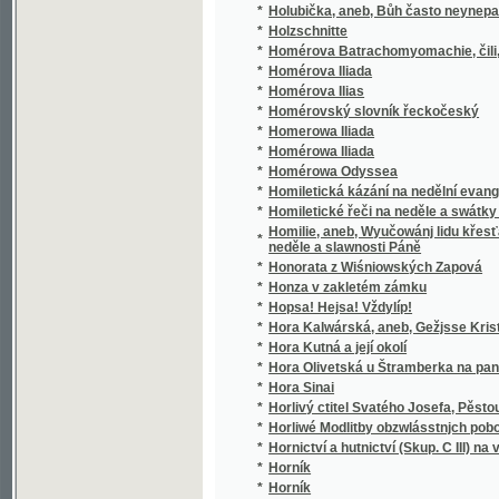
*
Horlivý ctitel Svatého Josefa, Pěstouna Pán
*
Horliwé Modlitby obzwlásstnjch pobožnosti, 
*
Hornictví a hutnictví (Skup. C III) na výstavě
*
Horník
*
Horník
*
Horník
*
Hornjků Kuttenských starodáwná modlitba 
*
Horopisné obrazy okolí Pražského
*
Horské kořeny
*
Horský věnec
*
Hory a doly
*
Hořčice a křen: Moravské koření pro každé 
*
Hořec a srdečník
*
Hořické obrázky
*
Hořká jádra
*
Hořké utrpení a smrt Ježjssowa
*
Hospoda "U štěstí"
Hospodář rozumný, aneb, Učenj o rolnictwj a
*
hospodářské knihy, též prawidla zkussenost
*
Hospodář v práci a v skoumání
*
Hospodářská čítanka
*
Hospodářská kniha ku poučení a wzdělání li
*
Hospodářská kniha ku prospěchu polním h
*
Hospodářská kniha pro wsseobecné naučen
*
Hospodářská knihovna.
*
Hospodářská Pražská Kuchařka
*
Hospodářská příruční knížka pro malé statk
*
Hospodářská spravověda