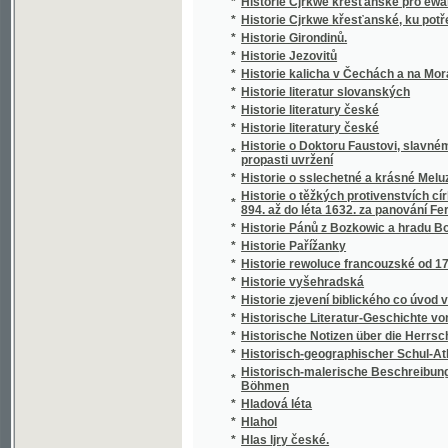
*
Historie Pánů z Bozkowic a hradu Bozkowa
*
Historie Pařížanky
*
Historie rewoluce francouzské od 1789-181
*
Historie vyšehradská
*
Historie zjevení biblického co úvod v starý 
*
Historische Literatur-Geschichte von Mähre
*
Historische Notizen über die Herrschaft Be
*
Historisch-geographischer Schul-Atlas
Historisch-malerische Beschreibung des Eins
*
Böhmen
*
Hladová léta
*
Hlahol
*
Hlas ljry české.
*
Hlas wděčnosti
*
Hlas wolagjcjho
*
Hlas wolagjcý k Sedlákům, o přednostech a
*
Hlas z Karloteyna
*
Hlasatel povětrnosti
*
Hlasatel slowa Božjho we swátek, neb, Celo
*
Hlasité čtení
*
Hláskosloví jazyka českého
*
Hlasowé o potřebě jednoty spisowného jazy
*
Hlasy a ohlasy
*
Hlasy nebeské
*
Hlasy o jednotě slovanské
*
Hlasy Slovákův
Hlasy wlastenců při radostném wjtánj GG. C
*
dne čtwrtého řjgna 1835