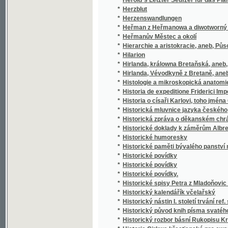
*
Historia de expeditione Friderici Imperatoris
*
Historia o císaři Karlovi, toho jména Čtvrté
*
Historická mluvnice jazyka českého
*
Historická zpráva o děkanském chrámu Páně,
*
Historické doklady k záměrům Albrechta z V
*
Historické humoresky
*
Historické paměti bývalého panství mníšec
*
Historické povídky
*
Historické povídky
*
Historické povídky.
*
Historické spisy Petra z Mladoňovic a jiné 
*
Historický kalendářík včelařský
*
Historický nástin I. století trvání ref. sbor
*
Historický původ knih písma svatého
*
Historický rozbor básní Rukopisu Králodvo
*
Historie Cjrkwe křesťanské pro ewangelick
*
Historie Cjrkwe křesťanské, ku potřebám 
*
Historie Girondinů.
*
Historie Jezovitů
*
Historie kalicha v Čechách a na Moravě
*
Historie literatur slovanských
*
Historie literatury české
*
Historie literatury české
Historie o Doktoru Faustovi, slavném černokn
*
propasti uvržení
*
Historie o sslechetné a krásné Meluzině, kt
Historie o těžkých protivenstvích církve čes
*
894. až do léta 1632. za panování Ferdinanda 