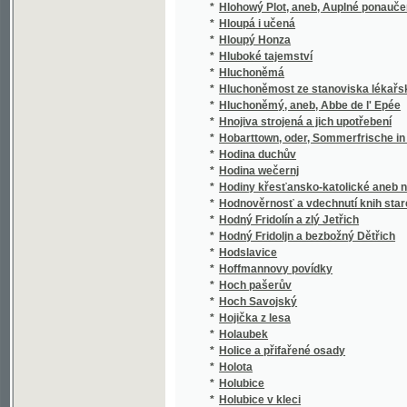
*
Hoch pašerův
*
Hoch Savojský
*
Hojička z lesa
*
Holaubek
*
Holice a přifařené osady
*
Holota
*
Holubice
*
Holubice v kleci
*
Holubička, aneb, Bůh často neynepatrněgssj
*
Holzschnitte
*
Homérova Batrachomyomachie, čili, Žab a 
*
Homérova Iliada
*
Homérova Ilias
*
Homérovský slovník řeckočeský
*
Homerowa Iliada
*
Homérowa Iliada
*
Homérowa Odyssea
*
Homiletická kázání na nedělní evangelia cír
*
Homiletické řeči na neděle a swátky celého 
Homilie, aneb, Wyučowánj lidu křesťanského
*
neděle a slawnosti Páně
*
Honorata z Wiśniowských Zapová
*
Honza v zakletém zámku
*
Hopsa! Hejsa! Vždylíp!
*
Hora Kalwárská, aneb, Gežjsse Krista přežal
*
Hora Kutná a její okolí
*
Hora Olivetská u Štramberka na panství No
*
Hora Sinai