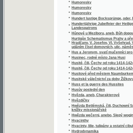
*
Hypochondr
*
Hyrlanda, Wéwodkyně z Bretaně, aneb, Tak w
*
Hyrlanda, Wéwodkyně z Bretaně, aneb, Tak w
*
Hystorický Půwod nábožné vctiwosti k Mary
Hystorie jednoho skrze bouřku mořskou nešť
*
jménem Bertholda
*
Hystorie o panu Tristanowi a krásné Izaldě, 
*
Hystorja O těžkých Protiwenstwjch Cýrkwe
*
Hystorycké wypsánj obzwlásstnjch Mjst Mil
Hystorye biblická pro odrostlegssj mládež ga
*
swému užjwati chtj.
*
Hystorye města Litomyssle
*
Hystorye Turecká, a nebo, Přjběhy Turecké 