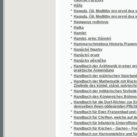
*
Hagada, čili, Modlitby pro první dva večery 
*
Haggaeus redivivus
*
Halka
*
Hamlet
*
Hamlet, princ Dánský
*
Hammerschmidova Historia Pragensis - in d
*
Hanácké figurky
*
Hanácký grunt
*
Hanácky pěsničke
Handbuch der Arithmetik in einer gründliche
*
praktische Anwendung
*
Handbuch der mährischen Vaterlandskunde
Handbuch der Mathematik mit Rücksicht auf
*
Zóglinde des königl. stánd. polytechnischen I
*
Handbuch der militärischen Stylistik
*
Handbuch des Königreiches Böhmen für das 
Handbuch für die Dorf-Richter zur Erkennung
*
demselben ihnen obliegenden Pflichten
*
Handbuch für Eger-Franzenbad und seine 
*
Handbuch für Chriften, welche auf der Grund
*
Handbuch für Infanterie-Unteroffiziere und j
*
Handbuch für Küchen – Garten – Freunde
*
Handbuch zur Harmonielehre und für den G
*
Handkarte von Böhmen
Hand-Waffenlehre, oder, Alle jetzt gebräuc
*
österreichischen Armee
*
Handwörterbuch der Landeskunde des Kön
*
Handwörterbuch über die bürgerliche Bauk