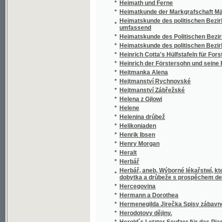
*
Hejtmanka Alena
*
Hejtmanství Rychnovské
*
Hejtmanství Zábřežské
*
Helena z Gjlowj
*
Helene
*
Helenina drůbež
*
Helikoniaden
*
Henrik Ibsen
*
Henry Morgan
*
Heralt
*
Herbář
Herbář, aneb, Wýborné lékařstwí, které zno
*
dobytka a drůbeže s prospěchem denně zko
*
Hercegovina
*
Hermann a Dorothea
*
Hermenegilda Jirečka Spisy zábavné a rozp
*
Herodotovy dějiny.
*
Herold´s Letzter Seufzer für das Piano Forte
*
Herzblut
*
Herzenswandlungen
*
Heřman z Heřmanowa a diwotworný meč, čili
*
Heřmanův Městec a okolí
*
Hierarchie a aristokracie, aneb, Působení Je
*
Hilarion
*
Hirlanda, králowna Bretaňská, aneb, Wítězst
*
Hirlanda, Vévodkyně z Bretaně, aneb, Tak vít
*
Histologie a mikroskopická anatomie