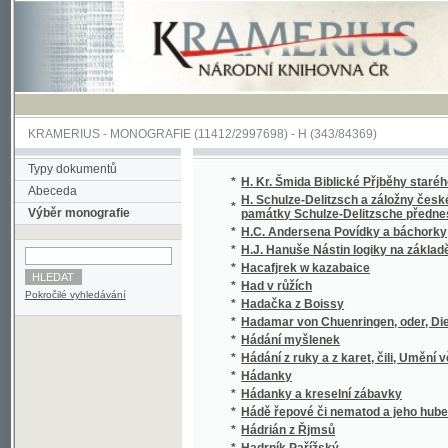
KRAMERIUS
-
MONOGRAFIE
(11412/2997698) -
H (343/84369)
Typy dokumentů
*
H. Kr. Šmida Biblické Přjběhy starého y now
Abeceda
H. Schulze-Delitzsch a záložny české : řeč
*
Výběr monografie
památky Schulze-Delitzsche přednesl Albin 
*
H.C. Andersena Povídky a báchorky
*
H.J. Hanuše Nástin logiky na základě meta
*
Hacafjrek w kazabaice
*
Had v růžích
Pokročilé vyhledávání
*
Hadačka z Boissy
*
Hadamar von Chuenringen, oder, Die Gründun
*
Hádání myšlenek
*
Hádání z ruky a z karet, čili, Umění věštiti 
*
Hádanky
*
Hádanky a kreselní zábavky
*
Hádě řepové či nematod a jeho hubení na ve
*
Hádrián z Řjmsů
*
Hadrník Pařížský
*
Hâfiz
*
Hagada, čili, Modlitby pro první dva večery 