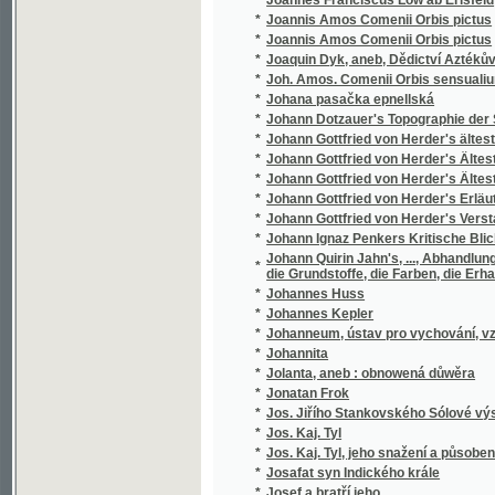
*
Josef a bratřj geho
*
Josef Egyptský
*
Josef Jungmann
*
Josef Jungmann
*
Josef Jungmann
*
Josef Kajetan Tyl
*
Josef v Egyptě
*
Josef Vlastimil Kamarýt
*
Josef Wolston, sslechetný námořnjk
*
Josefa Bilczewského Archeologie křesťansk
*
Josefa Flavia O Wálce Židowské a wlastní ži
*
Josefa Frant. Smetany Wšeobecný dějepis 
*
Josefa Jaroslava Kaliny Básnické spisy
*
Josefa Jungmanna Historie literatury české
*
Josefa Jungmanna Sebrané drobné spisy
*
Josefa Jungmanna Sebrané spisy weršem i
*
Josefa Kaj. Tyla Sebrané spisy.
*
Josefa Kořenského Cesty po světě. Plavba 
*
Josefa Kořenského Cesty po světě. Z Číny ok
*
Josefa Kořenského Cesty po světě. Žapons
*
Josefa Mánesa Orloj
*
Josefa Smetany Sjlozpyt, čili, Fysika
*
Josefa Wenziga Sebrané spisy.
*
Joseff Egiptský
Joseph Kottnauer's vollständiger neuer prage
*
gesellschaftlichen Lebens
*
Jošt z Rosenberka a jeho doba