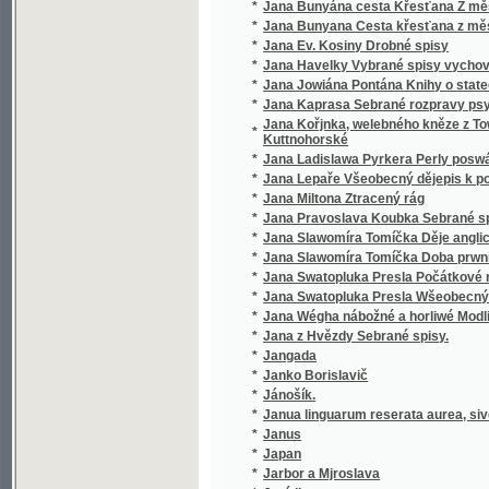
*
Jana Slawomíra Tomíčka Doba prwního člowě
*
Jana Swatopluka Presla Počátkové rostlino
*
Jana Swatopluka Presla Wšeobecný rostlinopis,
*
Jana Wégha nábožné a horliwé Modlitby pro
*
Jana z Hvězdy Sebrané spisy.
*
Jangada
*
Janko Borislavič
*
Jánošík.
*
Janua linguarum reserata aurea, sive semin
*
Janus
*
Japan
*
Jarbor a Mjroslava
*
Jaré listy
*
Jaré mládí
*
Jarmila
*
Jarní bouře
*
Jarní bouře
*
Jarní květy
*
Jarní ohlasy
*
Jarní vody
*
Jaro
*
Jarohněw z Hrádku.
*
Jaromíra Radimská
*
Jaromjr
*
Jaromjrowa prwnj Knjha ke Čtenj
*
Jaronka, kněžna Kokořinská
*
Jaroslav