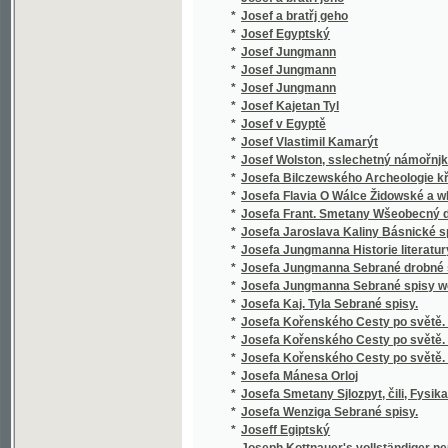
*
Jozeff Černoweský
*
Jozefka, anebo, Podiwné schledánj
*
Jsou-li duchové?
*
Jubilejní almanah českého učitelstva na Mo
*
Jubilejní kniha
*
Jubilejní Památník na oslavu čtyřicetiletého
*
Jubilejní výroční zpráva padesátiletého trv
*
Jubilejní výstava zemská království Českéh
*
Jubilejní zpráva Státní čs. průmyslové školy
*
Judiciorum saxonicorum per Moraviam sept. 
*
Judita
*
Jules Gerard, proslulý lvobijce
*
Julius a Pamfilius, nebo, Kráčejte ve světle,
*
Julius Caesar
*
Julius Caesar.
*
Junáci na Otavě
*
Junácké kresby černohorské.
*
Junácké kresby černohorské.
*
Junácké písně národa bulharského.
*
Junges Leben und Streben
*
Jurij Kozják, slovinský janičar
*
Justiniana ciesaře Ustanovenie a naučenie,