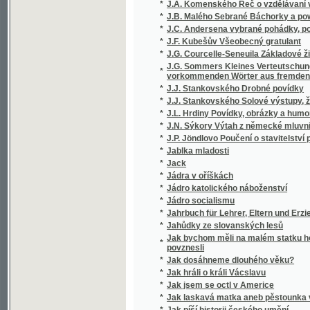
*
J.F. Kubešův Všeobecný gratulant
*
J.G. Courcelle-Seneuila Základové živnostni
J.G. Sommers Kleines Verteutschungswörterb
*
vorkommenden Wörter aus fremden Sprachen
*
J.J. Stankovského Drobné povídky
*
J.J. Stankovského Solové výstupy, žerty a
*
J.L. Hrdiny Povídky, obrázky a humoresky
*
J.N. Sýkory Výtah z německé mluvnice
*
J.P. Jöndlovo Poučení o stavitelství pozemn
*
Jablka mladosti
*
Jack
*
Jádra v oříškách
*
Jádro katolického náboženství
*
Jádro socialismu
*
Jahrbuch für Lehrer, Eltern und Erzieher
*
Jahůdky ze slovanských lesů
Jak bychom měli na malém statku hospodařit
*
povznesli
*
Jak dosáhneme dlouhého věku?
*
Jak hráli o králi Vácslavu
*
Jak jsem se octl v Americe
*
Jak laskavá matka aneb pěstounka vychováv
*
Jak píší historii českého umění
*
Jak sázeti do loterie, bychom zcela jistě vyhr
*
Jak se kdy v Čechách tancovalo
*
Jak se měnily a ustálily meze Čech a Rakou
*
Jak se odnárodnilo horní Povltaví