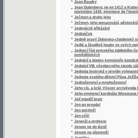
*
Její mladší bratr
*
Jen po proudu!
*
Jen poctivě!
*
Jen výš!
*
Jenerál a profesor
*
Jenom ne do lázní!
*
Jenom ne písemně!
*
Jeptiška
*
Jeskyně, aneb Příhody hrabat Sokolowskýc
*
Jesličky
*
Jessonda
*
Jestřáb contra Hrdlička
*
Jesuita
*
Jesuité
*
Ještě slovo o Národním divadle
*
Ježíš a jeho poměr ku křesťanství
*
Ježíš na kříži
*
Ježíš přítel dítek
*
Ježíš ve světle pravdy a ve světle zdravéh
*
Ježíšek
*
Ježjš Kristus, wzor dokonalosti
*
Ježjš, Spasitel swěta, nebo, Ewangelia swa
*
Jidáš Iškariotský
*
Jih
*
Jih
*
Jihoslovanské povídky
*
Jihovýchodní Čechy