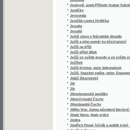
*
Jihozápadní Čechy
*
Jiljího Vrat. Jahna působení literární a politi
*
Jinak hlava, jinak srdce
*
Jindra
*
Jindřich Flood, řečník a politik irský - 1732-9
*
Jindřich Fügner
*
Jindřich IV. z Hradce
*
Jindřich z Lipé
*
Jindřicha Zschokka Novelly humoristické
*
Jindřichův Hradec
*
Jiné tři povídky
Jinoch a jeho poměr k dívce, čili, Umění, kt
*
za ženu s nejlepšími vlastnostmi
*
Jiný vzduch
*
Jiří Miloslavský, aneb Rusové roku 1612.
*
Jiří z Poděbrad
*
Jiřího Sixay-e Křesťanská naučení a modlit
*
Jiřího Sloty Rajeckého Básnické spisy
*
Jiřího Volného Písně kratochvilné
*
Jiřík, malý umělec, jako vítěz nad životem
*
Jiřina
*
Jiskry a plamínky
*
Jiskry na moři
*
Jistá a skussená Lékařstwí koňská
*
Jitka, hraběnka Toggenburská
*
Jitřenka
*
Jitřenka, čili, První biblická čítanka pro útlo
*
Jitřní písně