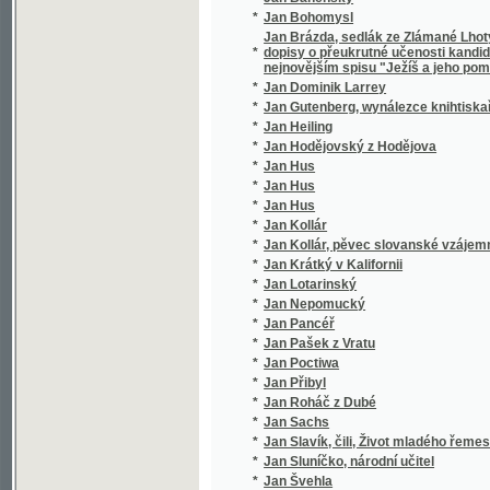
*
Jan Hus
*
Jan Hus
*
Jan Hus
*
Jan Kollár
*
Jan Kollár, pěvec slovanské vzájemnosti
*
Jan Krátký v Kalifornii
*
Jan Lotarinský
*
Jan Nepomucký
*
Jan Pancéř
*
Jan Pašek z Vratu
*
Jan Poctiwa
*
Jan Přibyl
*
Jan Roháč z Dubé
*
Jan Sachs
*
Jan Slavík, čili, Život mladého řemeslníka
*
Jan Sluníčko, národní učitel
*
Jan Švehla
*
Jan Tomáš Pěšina z Čechorodu
*
Jan Výrava
*
Jan z Dubé
*
Jan Žižka
*
Jan Žižka z Kalichu
*
Jana A. Komenského Nejnovější metoda ja
*
Jana Amosa Komenského Didaktika
*
Jana Amosa Komenského Didaktika, to jest
*
Jana Amosa Komenského Didaktika, to jest
Jana Amosa Komenského Harmonie, aneb, Roz
*