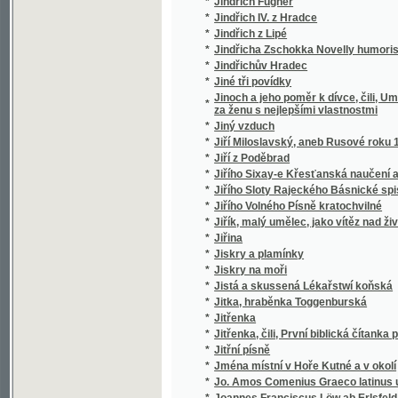
*
Jména místní v Hoře Kutné a v okolí
*
Jo. Amos Comenius Graeco latinus usui st
*
Joannes Franciscus Löw ab Erlsfeld
*
Joannis Amos Comenii Orbis pictus
*
Joannis Amos Comenii Orbis pictus
*
Joaquin Dyk, aneb, Dědictví Aztékův
*
Joh. Amos. Comenii Orbis sensualium pictus
*
Johana pasačka epnellská
*
Johann Dotzauer's Topographie der Stadt G
*
Johann Gottfried von Herder's älteste Urk
*
Johann Gottfried von Herder's Älteste Ur
*
Johann Gottfried von Herder's Älteste Ur
*
Johann Gottfried von Herder's Erläuterung
*
Johann Gottfried von Herder's Verstand und
*
Johann Ignaz Penkers Kritische Blicke in
Johann Quirin Jahn's, ..., Abhandlung über 
*
die Grundstoffe, die Farben, die Erhaltung 
*
Johannes Huss
*
Johannes Kepler
*
Johanneum, ústav pro vychování, vzdělání 
*
Johannita
*
Jolanta, aneb : obnowená důwěra
*
Jonatan Frok
*
Jos. Jiřího Stankovského Sólové výstupy, ž
*
Jos. Kaj. Tyl
*
Jos. Kaj. Tyl, jeho snažení a působení
*
Josafat syn Indického krále
*
Josef a bratří jeho