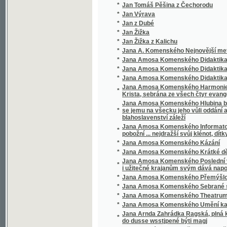
Krista, sebrána ze všech čtyr evangelistu a
Jana Amosa Komenského Hlubina bezpečnost
*
se jemu na všecku jeho vůli oddání a poddá
blahoslavenství záleží
Jana Amosa Komenského Informatorium školy
*
pobožní ... nejdražší svůj klénot, dítky své mil
*
Jana Amosa Komenského Kázání
*
Jana Amosa Komenského Krátké dějiny cír
Jana Amosa Komenského Poslední vůle, aneb,
*
i užitečné krajanům svým dává napomenutí
*
Jana Amosa Komenského Přemýšlování
*
Jana Amosa Komenského Sebrané spisy vy
*
Jana Amosa Komenského Theatrum universi
*
Jana Amosa Komenského Umění kazatelsk
Jana Arnda Zahrádka Ragská, plná křesťans
*
do dusse wsstjpené býti magj
*
Jana Bunyána cesta Křesťana Z města Zkáz
*
Jana Bunyana Cesta křesťana z města zkáz
*
Jana Ev. Kosiny Drobné spisy
*
Jana Havelky Vybrané spisy vychovatelské
*
Jana Jowiána Pontána Knihy o statečnosti 
*
Jana Kaprasa Sebrané rozpravy psycholog
Jana Kořjnka, welebného kněze z Towaryšstw
*
Kuttnohorské
*
Jana Ladislawa Pyrkera Perly poswátné
*
Jana Lepaře Všeobecný dějepis k potřebě 
*
Jana Miltona Ztracený rág
*
Jana Pravoslava Koubka Sebrané spisy ver
*
Jana Slawomíra Tomíčka Děje anglické zem