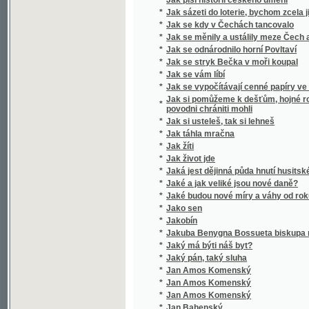
*
Jak se stryk Bečka v moři koupal
*
Jak se vám líbí
*
Jak se vypočítávají cenné papíry ve Vídeň
Jak si pomůžeme k dešťům, hojné rose, chtí
*
povodni chrániti mohli
*
Jak si usteleš, tak si lehneš
*
Jak táhla mračna
*
Jak žíti
*
Jak život jde
*
Jaká jest dějinná půda hnutí husitského?
*
Jaké a jak veliké jsou nové daně?
*
Jaké budou nové míry a váhy od roku 1876
*
Jako sen
*
Jakobín
*
Jakuba Benygna Bossueta biskupa meldens
*
Jaký má býti náš byt?
*
Jaký pán, taký sluha
*
Jan Amos Komenský
*
Jan Amos Komenský
*
Jan Amos Komenský
*
Jan Bahenský
*
Jan Bohomysl
Jan Brázda, sedlák ze Zlámané Lhoty, v půtc
*
dopisy o přeukrutné učenosti kandidáta filo
nejnovějším spisu "Ježíš a jeho poměr ku k
*
Jan Dominik Larrey
*
Jan Gutenberg, wynálezce knihtiskařstwj
*
Jan Heiling
*
Jan Hodějovský z Hodějova