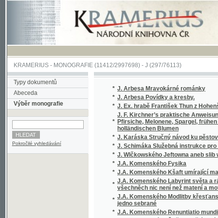
KRAMERIUS
-
MONOGRAFIE
(11412/2997698) -
J (297/76113)
Typy dokumentů
*
J. Arbesa Mravokárné románky
Abeceda
*
J. Arbesa Povídky a kresby.
Výběr monografie
*
J. Ex. hrabě František Thun z Hohenšteina, c
J. F. Kirchner’s praktische Anweisung zur 
*
Pfirsiche, Melonene, Spargel, frühen Erdbe
holländischen Blumen
*
J. Karáska Stručný návod ku pěstování květi
Pokročilé vyhledávání
*
J. Schimáka Služebná instrukce pro úředníky
*
J. Wlčkowského Jeftowna aneb slib wéwody
*
J.A. Komenského Fysika
*
J.A. Komenského Kšaft umírající matky Jed
J.A. Komenského Labyrint světa a ráj srdce,
*
všechněch nic není než matení a motání, ...
J.A. Komenského Modlitby křesťanské, totiž
*
jedno sebrané
*
J.A. Komenského Renuntiatio mundi, to jest
*
J.A. Komenského Řeč o vzdělávaní vtipu, mlu
*
J.B. Malého Sebrané Báchorky a powěsti ná
*
J.C. Andersena vybrané pohádky, povídky a 