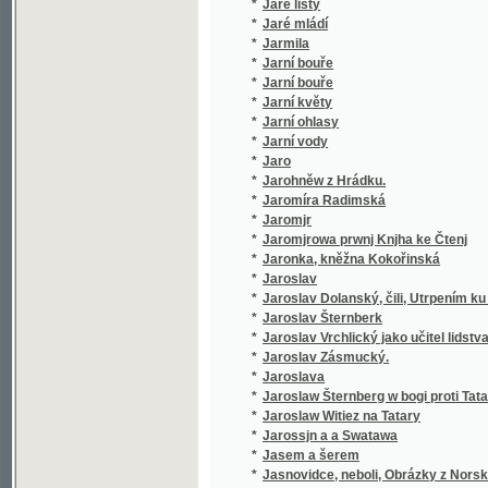
*
Jaroslav Dolanský, čili, Utrpením ku blahu
*
Jaroslav Šternberk
*
Jaroslav Vrchlický jako učitel lidstva
*
Jaroslav Zásmucký.
*
Jaroslava
*
Jaroslaw Šternberg w bogi proti Tatarům
*
Jaroslaw Witiez na Tatary
*
Jarossjn a a Swatawa
*
Jasem a šerem
*
Jasnovidce, neboli, Obrázky z Norska
*
Jean Baudry
Jean Gutenberg, ne en 1412 a Kuttenberg en 
*
novembre 1445, inventeur de l'imprimerie 
*
Ječmen a druhy jeho
*
Ječmen, jeho posuzování, pěstování a zušl
*
Jedenácté přikázání
*
Jedináček
*
Jedině pravý židovsko-chaldejský snář
*
Jedlé a škodlivé houby ve svých nejdůležitě
Jednací řád zemského jubilejního úvěrního f
*
zemědělských
*
Jednání a dopisy konsistoře katolické i utrak
*
Jednání VIII. všeobecného sjezdu záloženské
*
Jednota bratrská v prvním vyhnanství
*
Jednota svatého dětství Pána Ježíše a dítk
*
Jednoženství a mnohoženství
*
Jeho cís. a král. Výsosť arcivévoda Karel L
*
Jeho eminencí kardinála Wisemana Fabiola, 