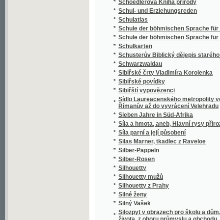
*
Silný Vašek
Silozpyt v obrazech pro školu a dům, třicet 
*
života, z oboru průmyslu a obchodu, vědy i 
*
Silvia Pellika O povinnostech člověka
*
Síly přírody a užívání jich
*
Sion
*
Sippurim
*
Sirena
*
Sirotám příbramským
*
Sirotci, anebo, Bůh spomáhá ponjženým, n
*
Sirotek
*
Sirotek
*
Sirotek, aneb, Nechte maličkých přijíti ke m
*
Sirotkové Neapolští
*
Sirotkové v pralese
*
Sitten, Gebräuche und Trachten der Bewohn
*
Sittensprüche und Lebensregeln zu Vorschrif
*
Six Polonaises originales avec Trios pour le
*
Sjezd a jiné novelly
*
Skaláci
*
Skalak
*
Skalní duch, aneb, Tajné zločiny hraběnky z
*
Skály
*
Skály Prachovské
*
Skarb zaczarowany
*
Skizze zu einem biologisch-harmonischen 
*
Skizzy a studie novelistické
Skladba (syntaxis) jazyka latinského s přip