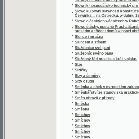
*
Smrt Valdštýnova
*
Smrt vévody d'Ofena a jiné novely
*
Smutný rybař, aneb, Teskliwý milenec
*
Snadné nawedení ku Francouské řeči pro 
*
Snadný návod naučiti se za několik hodin rus
*
Snář aneb wykladatel snůw, podle kterého i w
*
Snažil a Nedbal
*
Sněm držaný léta 1612
*
Sněmy české dle obnoweného zřízení zemské
*
Sněmy české od léta 1526 až po naši dobu.
*
Sněmy zvířat
*
Sněmy zwjřat
*
Snění a život
*
Sněženka
*
Snjh
*
Sny o štěstí
*
Socialismus
*
Socialismus a sociální hnutí v 19. století
*
Socialismus naší doby
*
Socialista minulého století
*
Socialisté
*
Socialistický katechismus, nebo-li, Červen
*
Socialní hnutí v Starém Římě a cesarismus
Sociální pojištění v Čs. republice : (přednášk
dr. L. Winter, taj. všeob. pens. ústavu dr. J
*
rady dra J. Brablece a s otiskem původního
předloha)
*
Sociální politika