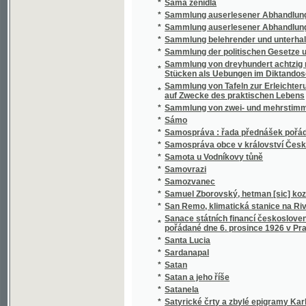
*
Sammlung belehrender und unterhaltender 
*
Sammlung der politischen Gesetze und Vero
Sammlung von dreyhundert achtzig neun Sät
*
Stücken als Uebungen im Diktandoschreibe
Sammlung von Tafeln zur Erleichterung des
*
auf Zwecke des praktischen Lebens
*
Sammlung von zwei- und mehrstimmigen Li
*
Sámo
*
Samospráva : řada přednášek pořádaných 
*
Samospráva obce v království Českém
*
Samota u Vodníkovy tůně
*
Samovrazi
*
Samozvanec
*
Samuel Zborovský, hetman [sic] kozákův Z
*
San Remo, klimatická stanice na Rivieře
Sanace státních financí československých : 
*
pořádané dne 6. prosince 1926 v Praze
*
Santa Lucia
*
Sardanapal
*
Satan
*
Satan a jeho říše
*
Satanela
*
Satyrické črty a zbylé epigramy Karla Havl
*
Sazavo Emmauzskoje svjatoe blagověstvov
*
Sázavské vlny
*
Sběratel brouků
*
Sbírka českých národních písní
*
Sbírka českých národních písní