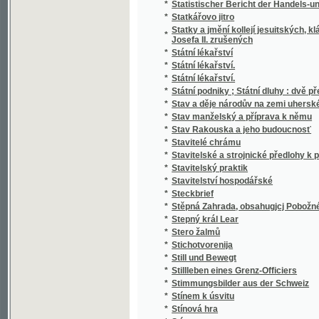
*
Stručný Dějepis Český pro mládež a pěstou
*
Stručný dějepis český s krátkým přehlede
*
Stručný dějepis království Českého
*
Stručný dějepis města a panství Telče
*
Stručný dějepis pro učitele a čekatele národ
*
Stručný dějepis zjevení božího pro nižší tříd
*
Stručný nástin dějin panství a hraběcího ro
*
Stručný nástin dějin spolku akademiků jiho
*
Stručný návod k chovu kapra
*
Stručný návod ku chovu sivenů a pstruhů 
*
Stručný německo-český slovník technický
*
Stručný obraz jazyka českého
*
Stručný obrys historie české literatury
*
Stručný průvodce obrazárnou Společnosti v
*
Stručný průvodce po Praze a výstavišti 189
*
Stručný přehled dějin a nynějšího stavu c. 
Stručný přehled dějin c.k. výsadního sboru
*
až na naše doby
*
Stručný přehled dějin hudby
*
Stručný přehled dějin literatury české doby
*
Stručný přehled dějin literatury české doby 
*
Stručný přehled vlastivědy Moravské
*
Stručný přírodopis člověka, vzrůst, ubyvání 
*
Stručný přírodopis všech tří říší
*
Stručný Seznam Země, čili, Měřický, přírod
*
Stručný silozpyt, čili, Fysika pro školy národ
*
Stručný slovník česko-italský, obsahující z