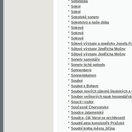
*
Spaßvögel
*
Special Karte der Markgrafschaft Maehren 
*
Specialná methodika vyučování ve třídě el
*
Speciální methodika vyučování jazyku mat
*
Special-Orts-Repertorium von Böhmen
*
Spekulant
*
Spekulanti, aneb, Úterek a pátek
*
Spěv Kwerků Kuttnohorských wzbuzugicý k 
*
Spevy Jána Botto
*
Spící rytíři ve vrchu Blaníku
*
Spiknutí v Podmazově
*
Spiknutí židů v Praze.
*
Spiritismus
*
Spisové císaře Karla IV.
*
Spisy Bohdana Jelínka veršem i prosou
*
Spisy Dra. Albína Bráfa. Díl 1, Nástin předná
*
Spisy Drahotína Marie barona Villaniho
*
Spisy Drahotína Marie barona Villaniho
*
Spisy drobné Josefa Kajetana Tyla
*
Spisy Fedora Michajloviče Dostojevského
*
Spisy Frant. Jaromíra Rubeše
*
Spisy Hálkovy
*
Spisy hraběte Lva Nikolajeviče Tolstého.
*
Spisy Ivana Aleksandroviče Gončarova.
*
Spisy Jana Erazima Vocela.
*
Spisy Jaroslava Langera
*
Spisy Josefa Jiřího Kolára.