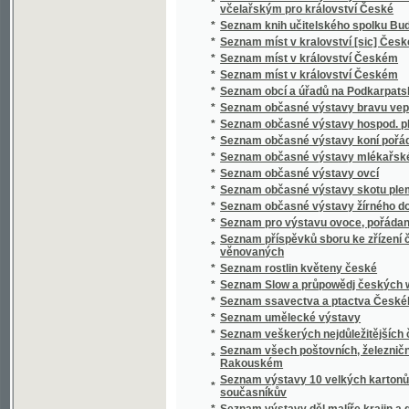
*
Seznam ssavectva a ptactva Českého mus
*
Seznam umělecké výstavy
*
Seznam veškerých nejdůležitějších časopis
Seznam všech poštovních, železničních, ryc
*
Rakouském
Seznam výstavy 10 velkých kartonů Jana Bedř
*
současníkův
*
Seznam výstavy děl malíře krajin a genru K
*
Seznam výstavy děl Vasila V. Veresčagina
Seznam výšek v Čechách, jež v letech 1877 
*
byly
*
Seznam zaslaných obrazů do umělecké výsta
Seznam zaslaných obrazů do umělecké výsta
*
místnostech sálu žofínského
*
Seznání, rozbírání, skládání, zachowání a či
*
Sfinx
*
Schatten und Licht
*
Schematismus der Bierbrauereien in Böhme
*
Schematismus für das Königreich Böheim
*
Schematismus für das Königreich Böhmen
*
Schematismus obecného školstva na Mora
Schematismus školních úřadův, škol obecný
*
hospodářských škol na Moravě 1895
*
Schematismus velkostatků v království Č
*
Schematismus, vydaný výborem zemským kr
*
Schilder-Schau
*
Schiller
*
Schillerova Panna Orleanská