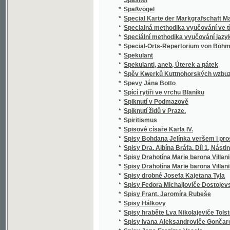
*
Správce školy obecné
*
Spravedlivy jsou cesty Páně
*
Sprawedliwé proroctwj Sibyly, králowny ze 
*
Spůsobové básnictví a jejich literatura
*
Srbské národní pohádky
*
Srbské národní pohádky
*
Srdce
*
Srdce a swět, aneb, Milenka a manželka
*
Srdce lidské
*
Srdce Pána Ježíše a Marie Panny
*
Srdcem i kosmem
*
Srdcem i skutkem
Srdečné Wjtánj Neyoswjceněgssjho Krále Č
*
Králowny České
*
Srnec, aneb, Newinnj winnjci
*
Srovnavací mluvnice jazyka českého a slo
*
Srownánj wssech čtyr swatých ewangelij, to
*
Srownánj zákonů cara Stefana Dušana srbs
*
Ssawectwo
*
Ssest krátkých otázek o sázenj a užitku ze
*
Städtewappen des österreichischen Kaiser
*
Stammrolle der Schlaraffenreiche des Erdba
*
Stáňa
*
Stanislai Wydra, Canonici Ad omnes sanctos 
*
Stanislav a Ludmila
*
Stanovisko Tomáše ze Štítného, mudrce
*
Stanovy české Akademie císaře Františka J
Stanovy zemského jubilejního úvěrního fondu