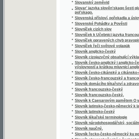
*
Slowa Rozlaučenj křesťanského otce k swé
*
Slowa žiwota
*
Slowanka
*
Slowanské národnj pjsně
*
Slowanské národnj pjsně
*
Slowanské starožitnosti.
*
Slowanský národopis
*
Slowár Slowenskí Česko-Laťinsko-Ňemecko
Slowesnost aneb Náuka o wýmluvnosti prosai
*
řeči
*
Slowesnost aneb zbjrka přjkladů s krátkým
*
Slowník pro čtenáře nowin, w němž se wyswě
*
Slownjk česko-německý Josefa Jungmanna
*
Slownjk hospodářsko-technický pro auřednjk
Slowo ku prwni slawnosti Konstituce, w Čec
*
Čerwinka ... na Ostředku, w dubnu 1848
*
Slowo o českých wěcnicech w Rakownjce a Li
Slowo útěchy, poslané Prachatičanům po ne
*
stosedm a třidcet domů w popel obrátil
*
Slunce i mračna
*
Sluncem a stínem
*
Služebnice své paní
*
Služebník svého pána
*
Služebný řád pro cís. a král. vojsko.
*
Slze
*
Slzičky
*
Slzy a úsměvy
*
Slzy osudu