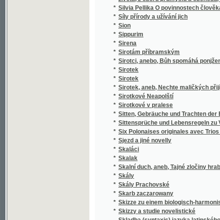
*
k stilistickým cvičením.
*
Skladba jazyka českého
*
Skladby Smetanovy
*
Skláři
*
Sklizeň rostlin hospodářských
*
Skončení třicetileté války, čili, Obležení Pr
*
Skotský zámek
*
Skromný románek a jiné povídky
Skřipec na české nevěrce a svobodomyslníky
*
Nepomuckém"
*
Skřivánek
*
Skřivánek
*
Skutečná Oběť před Bohem
*
Skutky apoštolské
*
Skvrny i paprsky
*
Skvrny na slunci
*
Slabikář
*
Slabikář a první čítanka pro katolické škol
*
Slabikář pro školy obecné
*
Sladkovodní mechovky země České
*
Slaměné srdce
*
Slanské obrázky
*
Slaný a okolí
*
Slatinská kyselka
*
Sláva a úpadek pana Jana Kroutila, pololání
*
Sláva a záhuba rodu Vršovcův
*
Slavia