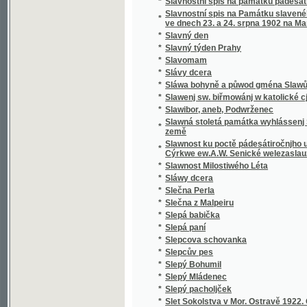
*
Sloup, Macocha, Puňkva
*
Slova do kněh památních
*
Slova k povyjasnění naší slovanské vzájemn
Slova útěchy a poučení všem zkromouceným k
*
modlitby a zpěvy za mrtvé při pohřbu, ke mši
*
Slovácké obrázky
*
Slovanská Květomluva
*
Slovanská slavnost a Slovanská krev
*
Slovanské bájesloví
*
Slovanské hymny
*
Slovanské kvítí
*
Slovanské národní písně a zpěvy litevské.
*
Slovanské pohádky
*
Slovanské právo v Čechách a na Moravě
*
Slovanské studie.
*
Slovanský kalendář na obyčejný rok
*
Slovanský katalog bibliografický
*
Slovanský katalog bibliografický.
*
Slovanský zeměvid
Slovar' jazyka slověn'skago šesti glavnych" 
*
pol'skago.
*
Slovenská přísloví, pořekadla a úsloví
*
Slovenské Pohádky a Pověsti
*
Slovníček cizích slov
*
Slovníček k Učebnici jazyka francouzského 
*
Slovníček opravených chyb pravopisných
*
Slovníček řeči světové volapük
*
Slovník anglicko-český