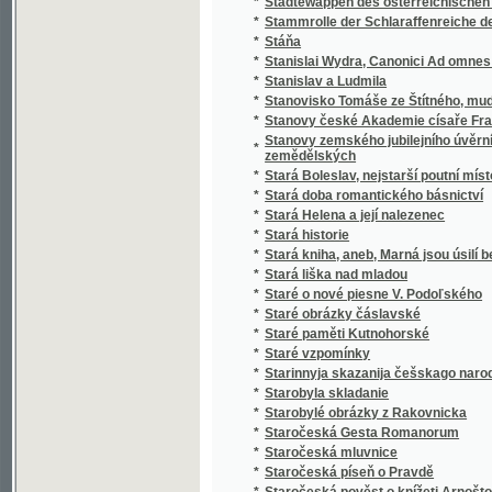
*
Stařeček z hor
*
Staří a mladí
*
Staří a mladí
*
Staří mládenci
*
Staří vojáci
*
Statek v Habří
*
Statika konstrukcí pozemního stavitelství
Statistická knížka královského hlavního mě
*
Karlína, Smíchova, Král. Vinohradů a Žižkov
Statistická knížka královského hlavního m
*
kommissí obcí Holešovic-Buben, Karlína, Sm
*
Statistická příruční knížka král. hlav. města
*
Statistická příruční knížka král. hlavního měs
*
Statistická příruční knížka král. hlavního m
*
Statistická příruční knížka královského hla
*
Statistická příruční knížka královského hla
Statistická zpráva o národohospodářských
*
letech 1886 až 1890
*
Statistické a topografické vypsání panství V
*
Statistické popsání okresu zbraslavského v
Statistické přehledy týkagjcí se náboženstw
*
až do nynegssjch dob slawného panowánj na
*
Statisticko-historický přehled jednot Sokol
*
Statisticko-topografický popis knížecího Šv
Statistický a topografický popis panství Ná
*
zřetelem k lesům panství tohoto
*
Statistický popis školních okresů Čech :
*
Statistický přehled jednot Sokolských