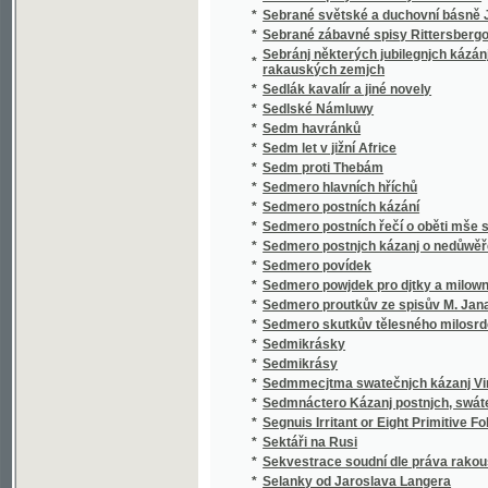
*
Sedmero postnjch kázanj o nedůwěře w lidi
*
Sedmero povídek
*
Sedmero powjdek pro djtky a milownjky gic
*
Sedmero proutkův ze spisův M. Jana Husi
*
Sedmero skutkův tělesného milosrdenství
*
Sedmikrásky
*
Sedmikrásy
*
Sedmmecjtma swatečnjch kázanj Vincencia
*
Sedmnáctero Kázanj postnjch, swátečnjch y 
*
Segnuis Irritant or Eight Primitive Folk-lore 
*
Sektáři na Rusi
*
Sekvestrace soudní dle práva rakouského
*
Selanky od Jaroslava Langera
*
Seligkeitsgrund
*
Selská bouře
*
Selská svatba
*
Selské ballady
*
Selské črty
*
Selské povstání roku 1775
*
Selské zrcadlo představující život a působen
*
Semeno
*
Sen noci svatojanské
*
Sen sv. Jana
*
Serafka
*
Sestra a bratr
*
Sestra Blažena
*
Sestra Dolorosa
*
Sestupem