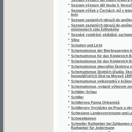
*
Schillerovy Vycházky po Praze a okolí.
*
Schlesiens Landesvertretung und Landeshaus
*
Schneeblumen
Schneller Rathgeber bei Zahlungen zunächst
*
Rathgeber für Jedermann
*
Schoedlerova Kniha přírody
*
Schul- und Erziehungsreden
*
Schulatlas
*
Schule der böhmischen Sprache für Deutsc
*
Schule der böhmischen Sprache für Deutsc
*
Schulkarten
*
Schusterův Biblický dějepis starého i nové
*
Schwarzwaldau
*
Sibiřské črty Vladimíra Korolenka
*
Sibiřské povídky
*
Sibiřští vypovězenci
Sídlo Laureacenského metropolity ve Veleh
*
Římanův až do vyvrácení Velehradu
*
Sieben Jahre in Süd-Afrika
*
Síla a hmota, aneb, Hlavní rysy přirozenéh
*
Síla parní a její působení
*
Silas Marner, tkadlec z Raveloe
*
Silber-Pappeln
*
Silber-Rosen
*
Silhouetty
*
Silhouetty mužů
*
Silhouetty z Prahy
*
Silné ženy