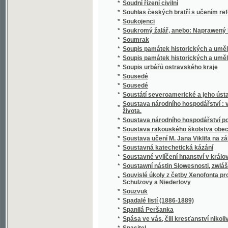
*
Spisy Kampelíkovy
*
Spisy Karla Hynka Máchy
*
Spisy Karla Hynka Máchy.
*
Spisy Karla staršího z Žerotína.
*
Spisy Karoliny Světlé.
*
Spisy Mil. Zdir. Poláka
*
Spisy právnické o právu českém v XVI-tém s
*
Spisy S.K. Macháčka.
*
Spisy Sofie Podlipské.
*
Spisy Václ. Klim. Klicpery
*
Spisy Václ. Klim. Klicpery
*
Spisy Václ. Klim. Klicpery.
*
Spogenj mé s Bohem
*
Společenské hry
*
Společenské hry
*
Společenské povinnosti jinochovy
*
Společenský krasořečník český.
*
Společenský převrat, aneb, Pohled do budo
*
Společenský zpěvník český
*
Společenský zpěvník český
*
Spolehlivý průvodčí na cestách po Adrsbac
*
Spolek ku blahu nuzných dítek v Praze
*
Spolek mladých
*
Spor o němčinu
*
Spořitelní spolky dle vzoru Raiffeisenova
*
Spořitelny po farských kollaturách orbě, ř
*
Sprach- und Lesebuch für die Zöglinge des 