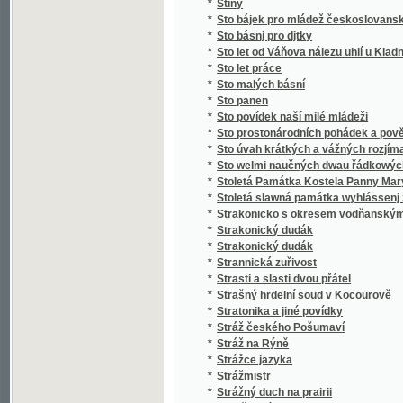
*
Stručný slovník paedagogický
*
Stručný světopis
*
Stručný všeobecný dějepis
*
Stručný všeobecný slovník věcný
*
Stručný zeměpis pro mládež
*
Stručný životopis Stanislava II. Pavlovské
*
Strýc Petr
*
Strýček Bohumil
*
Strýčkovy rozumy
*
Střední Čechy
*
Střelec Kauzedlnjk
*
Stud
*
Studená várka
*
Student hrdina
*
Studentský Seminář v Českých Budějovicíc
*
Studie a povídky
*
Studie dětství
*
Studie květeny v okolí Kladna
*
Studie na vysokých školách pražských, na u
*
Studie o práci
*
Studie v oboru českého útvaru křídového
*
Studie v oboru křídového útvaru v Čechách
*
Studie, krátké a kratší.
*
Studien
*
Studien für den neuern Gartenkünstler
*
Studien im Gebiete der böhmischen Kreidef
Studien über die Methoden und die Benützu
*
Niveauverhältnissen der Umgebungen von 