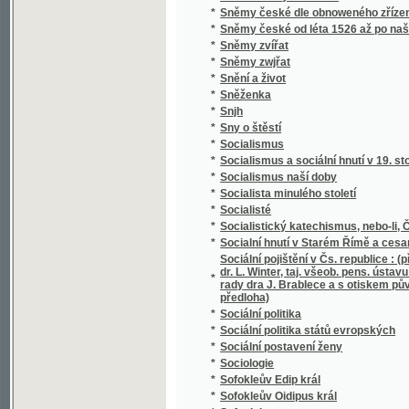
*
Soudní akta konsistoře Pražské
*
Soudní kniha města Jičína
*
Soudní řízení civilní
*
Souhlas českých bratří s učením reformova
*
Soukojenci
*
Soukromý žalář, anebo: Naprawený kárane
*
Soumrak
*
Soupis památek historických a uměleckých v
*
Soupis památek historických a uměleckých
*
Soupis urbářů ostravského kraje
*
Sousedé
*
Sousedé
*
Soustátí severoamerické a jeho ústava
Soustava národního hospodářství : věda o po
*
života.
*
Soustava národního hospodářství politickéh
*
Soustava rakouského školstva obecného
*
Soustava učení M. Jana Viklifa na základě 
*
Soustavná katechetická kázání
*
Soustavné vylíčení hnanství v království Č
*
Soustawní nástin Slowesnosti, zwláště ku 
Souvislé úkoly z četby Xenofonta pro V. a V
*
Schulzovy a Niederlovy
*
Souzvuk
*
Spadalé listí (1886-1889)
*
Spanilá Peršanka
*
Spása ve vás, čili kresťanství nikoliv jako m
*
Spasitel