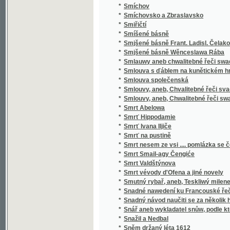
*
Sociální politika států evropských
*
Sociální postavení ženy
*
Sociologie
*
Sofokleův Edip král
*
Sofokleův Oidipus král
*
Sofonisba
*
Sokol
*
Sokol
*
Sokolské sonety
*
Sokolstvo a naše doba
*
Sokové
*
Sokové
*
Sokové
*
Sólové výstupy a popěvky Josefa Frankovs
*
Sólové výstupy Jindřicha Mošny
*
Sólové výstupy Jindřicha Mošny
*
Sonety samotáře
*
Sonety tiché pohody
*
Sonnenberg
*
Sonnenblumen
*
Souboj
*
Souboj s Bohem
*
Soubor nových zákonů školských a vládních
*
Soubor veškerých nauk hospodářských
*
Soucit i vzdor
*
Současné Chorvatsko
*
Soudce zalamejský
*
Soudce, čili, Varuj se prchlivosti!