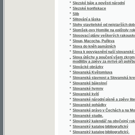
*
Slovník cizojazyčný obsahující výklad cizíc
Slovník česko-anglický i anglicko-český s 
*
výslovností a krátkou mluvnicí anglickou
*
Slovník česko-cikánský a cikánsko-český j
*
Slovník česko-francouzský a francouzsko-
*
Slovník domácího lékařství a zdravotnictví
*
Slovník francouzsko-český
*
Slovník francouzsko-český.
*
Slovník k Caesarovým pamětem O válce gal
*
Slovník latinsko-česko-německý k latinský
*
Slovník latinsko-český
*
Slovník lékařské terminologie
*
Slovník národohospodářský, sociální a politi
*
Slovník naučný.
*
Slovník řecko-česko-německý ku potřebě ž
*
Slovník slovenskočeský a československý
*
Slovník Titi Livi Ab urbe condita librorum pa
*
Slovník zdravotní
*
Slovo a skutek
*
Slovo o Homerovi a jeho básních
*
Slovo o polku Igorevě
*
Slovo o Spolkách Mjernosti a Školách Ňedel
*
Slovo o vyučování řečem a spisování školsk
*
Slovo o zádruze
*
Slovo o židech
*
Slovo rozumné
*
Slovosklad (syntaxis) latinského jazyka
*
Slowa k úmrtní slawnosti za oběti dne 13. 