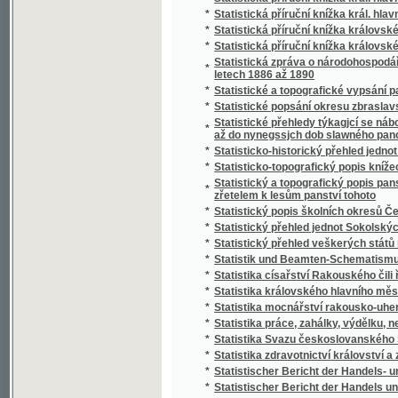
*
Stráž českého Pošumaví
*
Stráž na Rýně
*
Strážce jazyka
*
Strážmistr
*
Strážný duch na prairii
*
Strejčkové z Moravy
*
Streyčka Bohuslawa rozmluwy s dětmi o me
*
Stručná fysika k potřebě mládeže škol obe
*
Stručná katolická dogmatiká
*
Stručná katolická liturgika Dominika Aloise
*
Stručná mluvnice jazyka latinského
*
Stručná mluvnice pro nižší realné školy
*
Stručná náuka o českém básnictví
*
Stručná nauka o účetnictví jednoduchém i s
*
Stručná nauka o zboží
*
Stručná tělo- a zdravověda pro školy a dom
*
Stručné dějiny c. a k. pěšího pluku Humberta I
*
Stručné dějiny literatury české
*
Stručné popsání hlawního chrámu w Miláně
*
Stručné popsání Pražského hlavního chrámu
Stručné popsání svěřenského velkostatku Ko
*
Stadiona-Thannhausenu a předmětů z tohot
*
Stručné poučení o předpisech poplatkových p
*
Stručné poučení o štěpařství a o pěstování
*
Stručný a úplný Přehled katolického nábože
*
Stručný běh dějin Starého zákona a církve K
*
Stručný dějepis církevní pro školu a dům
*
Stručný dějepis Čech