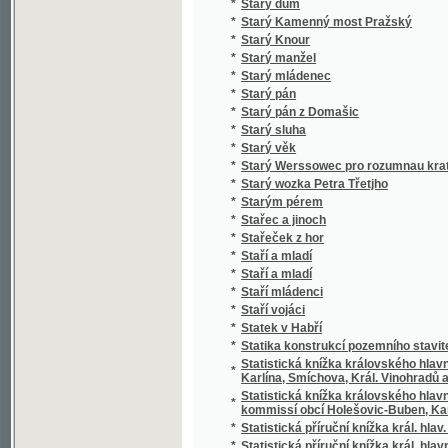
*
Stero žalmů
*
Stichotvorenija
*
Still und Bewegt
*
Stillleben eines Grenz-Officiers
*
Stimmungsbilder aus der Schweiz
*
Stínem k úsvitu
*
Stínová hra
*
Stíny
*
Sto bájek pro mládež českoslovanskou
*
Sto básnj pro djtky
*
Sto let od Váňova nálezu uhlí u Kladna
*
Sto let práce
*
Sto malých básní
*
Sto panen
*
Sto povídek naší milé mládeži
*
Sto prostonárodních pohádek a pověstí slo
*
Sto úvah krátkých a vážných rozjímajícím 
*
Sto welmi naučných dwau řádkowých bágek
*
Stoletá Památka Kostela Panny Marye w měs
*
Stoletá slawná památka wyhlássenj za Sw
*
Strakonicko s okresem vodňanským a hor
*
Strakonický dudák
*
Strakonický dudák
*
Strannická zuřivost
*
Strasti a slasti dvou přátel
*
Strašný hrdelní soud v Kocourově
*
Stratonika a jiné povídky