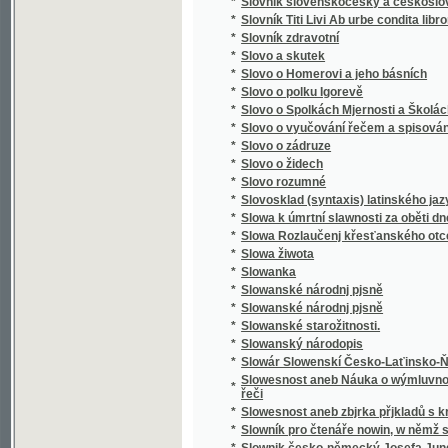
*
Směnka a chek v evropském zákonodárství
*
Směnkářství ze stanoviska praktického
*
Směs obrazů z přírody
*
Směska
*
Směska
*
Smíchov
*
Smíchov
*
Smíchov
*
Smíchov
*
Smíchov
*
Smíchov
*
Smíchovsko a Zbraslavsko
*
Smiřičtí
*
Smíšené básně
*
Smjšené básně Frant. Ladisl. Čelakowskýho
*
Smjšené básně Wěnceslawa Rába
*
Smlauwy aneb chwalitebné řeči swadebnj pr
*
Smlouva s ďáblem na kunětickém hradě, čili
*
Smlouva společenská
*
Smlouvy, aneb, Chvalitebné řeči svadební pr
*
Smlouvy, aneb, Chwalitebné řeči swadební p
*
Smrt Abelowa
*
Smrť Hippodamie
*
Smrť Ivana Iljiče
*
Smrť na pustině
*
Smrt nesem ze vsi .... pomlázka se čepejří
*
Smrt Smail-agy Čengiće