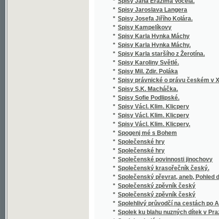
*
zemědělských
*
Stará Boleslav, nejstarší poutní místo v Če
*
Stará doba romantického básnictví
*
Stará Helena a její nalezenec
*
Stará historie
*
Stará kniha, aneb, Marná jsou úsilí bezbožn
*
Stará liška nad mladou
*
Staré o nové piesne V. Podoľského
*
Staré obrázky čáslavské
*
Staré paměti Kutnohorské
*
Staré vzpomínky
*
Starinnyja skazanija češskago naroda
*
Starobyla skladanie
*
Starobylé obrázky z Rakovnicka
*
Staročeská Gesta Romanorum
*
Staročeská mluvnice
*
Staročeská píseň o Pravdě
*
Staročeská pověst o knížeti Arnoštovi a Běl
*
Staročeská šlechta a její potomstvo po třicet
*
Staročeské divadelní hry.
*
Staročeské pověsti, zpěvy, slavnosti, hry, o
*
Staročeské powěsti, zpěwy, hry, obyčege, s
*
Staročeské rýmování o perníkářství z roku 
Staročeské výroční obyčeje, pověry, slavno
*
až po náš věk
*
Staročeský zlomek Evangelia svato-Janského
*
Starohradská kapela, čili, Bůh poctivých ne
Staroitalia slavjanská aneb objevy a důkazy 