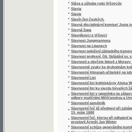
*
Slávy dcera
*
Sláwa bohyně a půwod gména Slawůw čili S
*
Slawenj sw. biřmowánj w katolické cjrkwi
*
Slawibor, aneb, Podwrženec
Slawná stoletá památka wyhlássenj Swatéh
*
země
Slawnost ku poctě pádesátiročnjho učitels
*
Cýrkwe ew.A.W. Senické welezaslaužilého ss
*
Slawnost Milostiwého Léta
*
Sláwy dcera
*
Slečna Perla
*
Slečna z Malpeiru
*
Slepá babička
*
Slepá paní
*
Slepcova schovanka
*
Slepcův pes
*
Slepý Bohumil
*
Slepý Mládenec
*
Slepý pacholjček
*
Slet Sokolstva v Mor. Ostravě 1922. Ostrav
*
Slezské báje a pověsti národní
*
Slezské konfiskace
*
Slib
*
Slitování a láska
*
Slohy stavitelské od nejstarších dob až na d
*
Slomšek-ovy Homilie na epištoly roku círke
*
Slosovací plány veškerých rakousko-uhersk