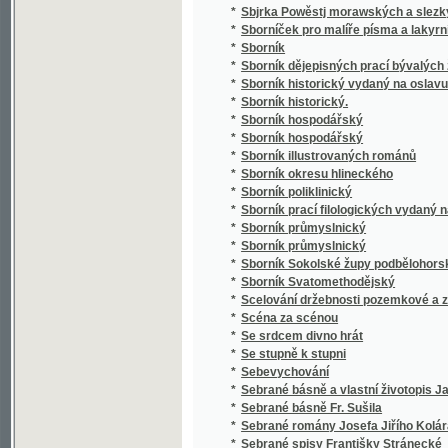
*
Sborník poliklinický
*
Sborník prací filologických vydaný na oslavu
*
Sborník průmyslnický
*
Sborník průmyslnický
*
Sborník Sokolské župy podbělohorské
*
Sborník Svatomethodějský
*
Scelování držebnosti pozemkové a zakládán
*
Scéna za scénou
*
Se srdcem divno hrát
*
Se stupně k stupni
*
Sebevychování
*
Sebrané básně a vlastní životopis Jana Hav
*
Sebrané básně Fr. Sušila
*
Sebrané romány Josefa Jiřího Kolára
*
Sebrané spisy Františky Stránecké
*
Sebrané světské a duchovní básně Josefa V
*
Sebrané zábavné spisy Rittersbergovy.
Sebránj některých jubilegnjch kázánj, držáný
*
rakauských zemjch
*
Sedlák kavalír a jiné novely
*
Sedlské Námluwy
*
Sedm havránků
*
Sedm let v jižní Africe
*
Sedm proti Thebám
*
Sedmero hlavních hříchů
*
Sedmero postních kázání
*
Sedmero postních řečí o oběti mše svaté