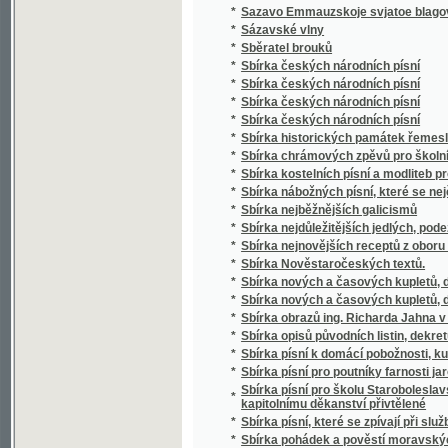
*
Sbírka českých národních písní
*
Sbírka českých národních písní
*
Sbírka historických památek řemesla kože
*
Sbírka chrámových zpěvů pro školní mládež
*
Sbírka kostelních písní a modliteb pro mlá
*
Sbírka nábožných písní, které se nejčastěji
*
Sbírka nejběžnějších galicismů
*
Sbírka nejdůležitějších jedlých, podezřelých
*
Sbírka nejnovějších receptů z oboru vinařství
*
Sbírka Nověstaročeských textů.
*
Sbírka nových a časových kupletů, dvojzpě
*
Sbírka nových a časových kupletů, dvojzpě
*
Sbírka obrazů ing. Richarda Jahna v Praze
*
Sbírka opisů původních listin, dekretů a priv
*
Sbírka písní k domácí pobožnosti, ku mši sv
*
Sbírka písní pro poutníky farnosti jaroměřic
Sbírka písní pro školu Staroboleslavskou, Lh
*
kapitolnímu děkanství přivtělené
*
Sbírka písní, které se zpívají při službách
*
Sbírka pohádek a pověstí moravských zvláš
*
Sbírka pověstí historických lidu českého v 
*
Sbírka povídek a arabesk
*
Sbírka povídek pro mládež českoslovansko
*
Sbírka proslovů
*
Sbírka přání
*
Sbírka přání k novému roku, k narozeninám,
*
Sbírka přednášek z oboru lékařského