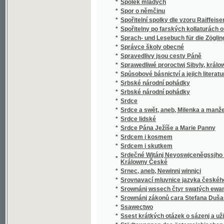
*
v literatuře nejdávnějších vlaských a souse
obyvateli této krajiny i Slavjané nad jiní četně
*
Staroměstský rychtář
Staromoravský Velehrad a okolí jeho v 9. stol
*
Methoda, arcibiskupa moravsko-panonskéh
*
Staropražské novely ze XVI. a XVII. věku
*
Staropražské obrázky
*
Staroskotské ballady
*
Starosta Václav Dobrovský, reformátor ob
*
Starouškové
*
Starověda biblická
*
Starožitnosti a Památky země České.
*
Starožitnosti dob kovů v Evropě.
*
Starší historie
*
Starý dub
*
Starý dům
*
Starý Kamenný most Pražský
*
Starý Knour
*
Starý manžel
*
Starý mládenec
*
Starý pán
*
Starý pán z Domašic
*
Starý sluha
*
Starý věk
*
Starý Werssowec pro rozumnau kratochwjli
*
Starý wozka Petra Třetjho
*
Starým pérem
*
Stařec a jinoch