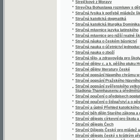
*
Studien über nordböhmische Arbeiterverhält
*
Studnice wody žiwé
*
Sudiči
*
Suchá ratolesť
*
Sultan Soliman před Szigétem
*
Summa cancellariae (Cancellaria Caroli IV.)
*
Summa catechismi, to jest, Malý katechism
*
Surrogát sv. Vasilija
*
Sursum corda
*
Sursum corda!
*
Sustine et abstine
*
Sv. Alfonsa Marie z Liguori Devítidenní pobož
*
Sv. Alfonsa Marie z Liguori O oběti Ježíše Kr
*
Sv. Alojsia Gonzagy Spisek o andělích a jiné
*
Sv. Jan Nepomucký, mučeník a hlavní patro
*
Sv. Josafat, arcibiskup polocký, mučeník a 
*
Sv. Kyril nepsal kyrilsky než hlaholsky
*
Sv. Prokop, jeho klášter a památka u lidu
*
Sv. růženec a nejsvětější svátosť
*
Sv. Vincenc z Pauly
*
Sv. Vojtěch
*
Sv. Vojtěch, druhý biskup pražský, jeho klášte
Svadba v národě Česko-slovanském, čili, Sva
*
nápěvů
*
Svadlé květy
*
Svadlé růže
*
Svatá Anna, vzor křesťanských matek
*
Svatá cesta křížová Pána našeho Ježíše Kri