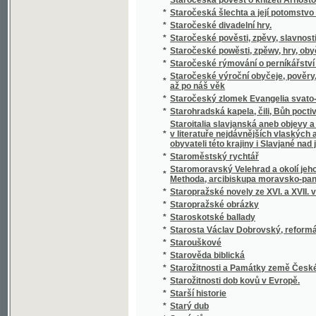
*
Statistický přehled veškerých států na zem
*
Statistik und Beamten-Schematismus des 
*
Statistika císařství Rakouského čili říše R
*
Statistika královského hlavního města Prahy
*
Statistika mocnářství rakousko-uherského
*
Statistika práce, zahálky, výdělku, nemocí,
*
Statistika Svazu českoslovanského Sokolst
*
Statistika zdravotnictví království a zemí v
*
Statistischer Bericht der Handels- und Ge
*
Statistischer Bericht der Handels und Ge
*
Statistischer Bericht der Handels-und Gew
*
Statkářovo jitro
Statky a jmění kollejí jesuitských, klášterů,
*
Josefa II. zrušených
*
Státní lékařství
*
Státní lékařství.
*
Státní lékařství.
*
Státní podniky ; Státní dluhy : dvě přednášky
*
Stav a děje národův na zemi uherské bydlící
*
Stav manželský a příprava k němu
*
Stav Rakouska a jeho budoucnosť
*
Stavitelé chrámu
*
Stavitelské a strojnické předlohy k praktic
*
Stavitelský praktik
*
Stavitelství hospodářské
*
Steckbrief
*
Stěpná Zahrada, obsahugjcj Pobožné modli
*
Stepný král Lear