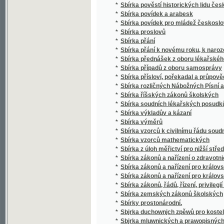
*
Sbírka případů z oboru samosprávy
*
Sbírka přísloví, pořekadal a průpovědí, krerý
*
Sbírka rozličných Nábožných Písní a Litanií
*
Sbírka říšských zákonů školských
*
Sbírka soudních lékařských posudků (superar
*
Sbírka výkladův a kázaní
*
Sbírka výměrů
*
Sbírka vzorců k civilnímu řádu soudnímu a
*
Sbírka vzorců mathematických
*
Sbírka z úloh měřictví pro nižší střední, m
*
Sbírka zákonů a nařízení o zdravotnictví, s
*
Sbírka zákonů a nařízení pro království Če
*
Sbírka zákonů a nařízení pro království Česk
*
Sbírka zákonů, řádů, řízení, privilegií a list
*
Sbírka zemských zákonů školských
*
Sbírky prostonárodní.
*
Sbjrka duchownjch zpěwů pro kostelnj i do
*
Sbjrka mluwnických a prawopisných prawid
*
Sbjrka Powěstj morawských a slezkých.
*
Sborníček pro malíře písma a lakyrníky
*
Sborník
*
Sborník dějepisných prací bývalých žáků V
*
Sborník historický vydaný na oslavu desítile
*
Sborník historický.
*
Sborník hospodářský
*
Sborník hospodářský
*
Sborník illustrovaných románů
*
Sborník okresu hlineckého