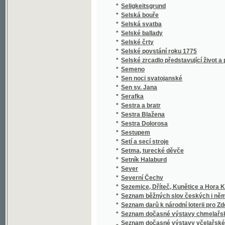
*
Setí a secí stroje
*
Setma, turecké děvče
*
Setník Halaburd
*
Sever
*
Severní Čechy
*
Sezemice, Dříteč, Kunětice a Hora Kunětick
*
Seznam běžných slov českých i německých a 
*
Seznam darů k národní loterii pro Zdeňku H
*
Seznam dočasné výstavy chmelařské ze skl
Seznam dočasné výstavy včelařské pořádan
*
včelařským pro království České
*
Seznam knih učitelského spolku Budeč v Lo
*
Seznam míst v kralovství [sic] Českém
*
Seznam míst v království Českém
*
Seznam míst v království Českém
*
Seznam obcí a úřadů na Podkarpatské Rusi
*
Seznam občasné výstavy bravu vepřového
*
Seznam občasné výstavy hospod. plodin a j
*
Seznam občasné výstavy koní pořádané od 1
*
Seznam občasné výstavy mlékařské
*
Seznam občasné výstavy ovcí
*
Seznam občasné výstavy skotu plemenného 
*
Seznam občasné výstavy žírného dobytka
*
Seznam pro výstavu ovoce, pořádanou skupi
Seznam příspěvků sboru ke zřízení českého 
*
věnovaných
*
Seznam rostlin květeny české
*
Seznam Slow a průpowědj českých we Slow