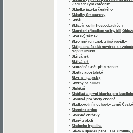
*
Slavie
*
Slavín žen českých.
*
Slavná disciplinární komise! Juste judicate f
*
Slavná župa
*
Slavníkovci a Vršovci
*
Slavnost Jungmannova
*
Slavnost na Lipanech
*
Slavnost položení základního kamena k nár
*
Slavnost profesní, čili, Skládání sv. slibů d
*
Slavnosti a obyčeje lidové z Moravy na Ná
*
Slavnostné zvuky ke druhotinám kněžským d
*
Slavnostní Almanah učitelský na jubilejní ro
*
Slavnostní List
*
Slavnostní list knihtiskárny Aloisa Wiesnera
*
Slavnostní list ku sjezdu bývalých žáků reál
Slavnostní list v upomínku na zábavy pořá
*
odbory matičními Měšťanskou a Umělecko
*
Slavnostní památník
Slavnostní řeč již přednesl při zahájení sje
*
15. máje 1880
Slavnostní řeč, kterou při odhalení pamětn
*
proslovil Arnošt Jan Winter
*
Slavnostní schůze generálního komitétu zems
*
Slavnostní spis na památku padesátiletého 
Slavnostní spis na Památku slaveného založe
*
ve dnech 23. a 24. srpna 1902 na Mariansk
*
Slavný den
*
Slavný týden Prahy
*
Slavomam