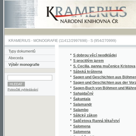
KRAMERIUS
-
MONOGRAFIE
(11412/2997698) -
S (954/270999)
Typy dokumentů
*
S dobrou věcí neodkládej
Abeceda
*
S procitlým jarem
Výběr monografie
*
S. Cecilia, panna mučenice Kristova
*
Sábská královna
*
Sagen und Geschichten aus Böhmen
*
Sagen und Geschichten aus der Vorzeit Bö
*
Sagen-Buch von Böhmen und Mähren.
Pokročilé vyhledávání
*
Sahajdačný
*
Śakuntala
*
Salamandr
*
Salambo
*
Sálický zákon
*
Saličetova Ranná lékařství
*
Salomena
*
Salomena
*
Samá ženidla
*
Sammlung auserlesener Abhandlungen über
*
Sammlung auserlesener Abhandlungen über