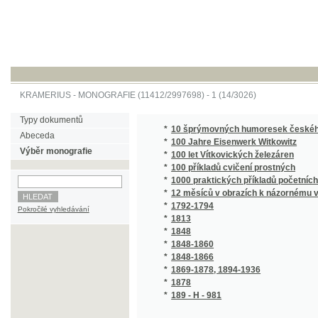
KRAMERIUS
-
MONOGRAFIE
(11412/2997698) -
1 (14/3026)
Typy dokumentů
*
10 šprýmovných humoresek českého venk
Abeceda
*
100 Jahre Eisenwerk Witkowitz
Výběr monografie
*
100 let Vítkovických železáren
*
100 příkladů cvičení prostných
*
1000 praktických příkladů početních ze živo
*
12 měsíců v obrazích k názornému vyučová
*
1792-1794
Pokročilé vyhledávání
*
1813
*
1848
*
1848-1860
*
1848-1866
*
1869-1878, 1894-1936
*
1878
*
189 - H - 981