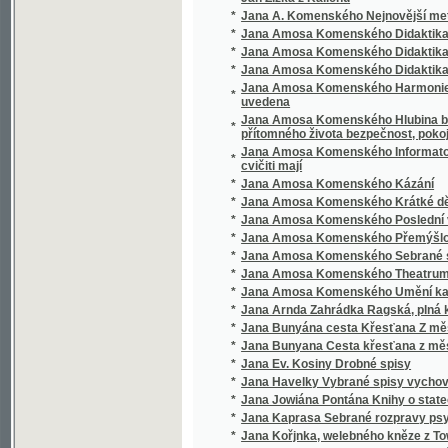
*
Jana Amosa Komenského Kázání
*
Jana Amosa Komenského Krátké dějiny cír
*
Jana Amosa Komenského Poslední vůle, aneb,
*
Jana Amosa Komenského Přemýšlování
*
Jana Amosa Komenského Sebrané spisy vy
*
Jana Amosa Komenského Theatrum universi
*
Jana Amosa Komenského Umění kazatelsk
*
Jana Arnda Zahrádka Ragská, plná křesťansk
*
Jana Bunyána cesta Křesťana Z města Zkáz
*
Jana Bunyana Cesta křesťana z města zkáz
*
Jana Ev. Kosiny Drobné spisy
*
Jana Havelky Vybrané spisy vychovatelské
*
Jana Jowiána Pontána Knihy o statečnosti 
*
Jana Kaprasa Sebrané rozpravy psycholog
*
Jana Kořjnka, welebného kněze z Towaryšstw
*
Jana Ladislawa Pyrkera Perly poswátné
*
Jana Lepaře Všeobecný dějepis k potřebě 
*
Jana Miltona Ztracený rág
*
Jana Pravoslava Koubka Sebrané spisy ver
*
Jana Slawomíra Tomíčka Děje anglické zem
*
Jana Slawomíra Tomíčka Doba prwního člowě
*
Jana Swatopluka Presla Počátkové rostlino
*
Jana Swatopluka Presla Wšeobecný rostlinopis,
*
Jana Wégha nábožné a horliwé Modlitby pro
*
Jana z Hvězdy Sebrané spisy.
*
Jangada
*
Janko Borislavič
*
Jánošík.