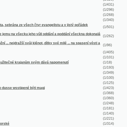
(1/405)
(1/101)
janům svým dává napomenutí
(1/18)
(1/193)
(1/349)
(1/100)
(1/125)
né býti magj
(1/423)
(1/368)
(1/360)
(1/248)
(1/181)
(1/140)
(1/221)
(1/314)
(1/216)
(1/808)
(1/642)
(1/970)
(1/431)
(1/263)
(1/584)
(1/2106)
(1/399)
(1/1285)
(1/312)
(1/275)
(1/196)