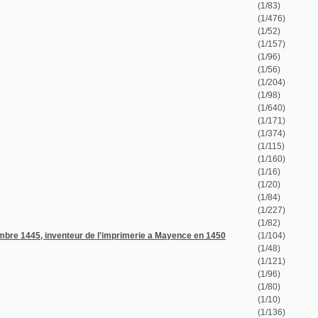
(1/84)
(1/227)
(1/82)
nteur de l'imprimerie a Mayence en 1450
(1/104)
(1/48)
(1/121)
(1/96)
(1/80)
(1/10)
(1/136)
(1/48)
(1/806)
(1/75)
(1/328)
(1/274)
(1/52)
(1/39)
(1/592)
(1/142)
(1/111)
(1/52)
(1/232)
(1/96)
(1/116)
(1/59)
(1/860)
(1/174)