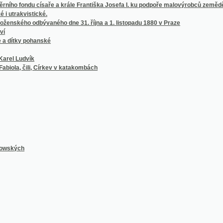
o rozumu
tá nedělnj a swátečnj s wyswětlenjm obraznjm a slownjm
cké
1