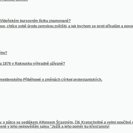
 v Rakousku výhradně užívané?
kého Přjběhowé o změnách cýrkwj protestantských.
e se sedlákem Alfonsem Šťastným, čili, Kratochvilné a velmi poučlivé dopisy o přeukru
eho nejnovějším spisu "Ježíš a jeho poměr ku křesťanství