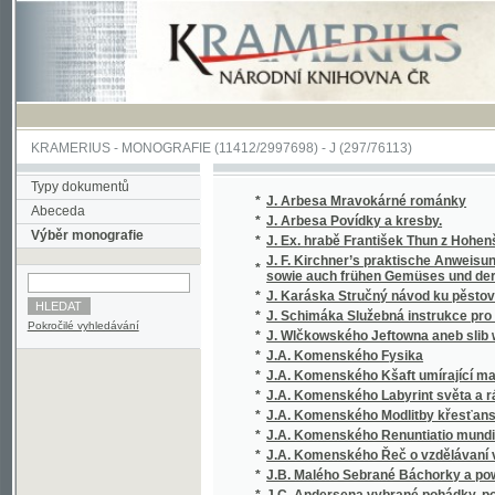
KRAMERIUS
-
MONOGRAFIE
(11412/2997698) -
J (297/76113)
Typy dokumentů
*
J. Arbesa Mravokárné románky
Abeceda
*
J. Arbesa Povídky a kresby.
Výběr monografie
*
J. Ex. hrabě František Thun z Hohenšteina, c
J. F. Kirchner’s praktische Anweisung zur G
*
sowie auch frühen Gemüses und der hollän
*
J. Karáska Stručný návod ku pěstování květi
*
J. Schimáka Služebná instrukce pro úředníky
Pokročilé vyhledávání
*
J. Wlčkowského Jeftowna aneb slib wéwody
*
J.A. Komenského Fysika
*
J.A. Komenského Kšaft umírající matky Jed
*
J.A. Komenského Labyrint světa a ráj srdce, 
*
J.A. Komenského Modlitby křesťanské, totiž
*
J.A. Komenského Renuntiatio mundi, to jest
*
J.A. Komenského Řeč o vzdělávaní vtipu, mlu
*
J.B. Malého Sebrané Báchorky a powěsti ná
*
J.C. Andersena vybrané pohádky, povídky a 
*
J.F. Kubešův Všeobecný gratulant
*
J.G. Courcelle-Seneuila Základové živnostni