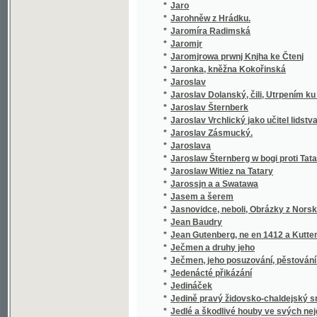
*
Jasem a šerem
*
Jasnovidce, neboli, Obrázky z Norska
*
Jean Baudry
*
Jean Gutenberg, ne en 1412 a Kuttenberg en
*
Ječmen a druhy jeho
*
Ječmen, jeho posuzování, pěstování a zušl
*
Jedenácté přikázání
*
Jedináček
*
Jedině pravý židovsko-chaldejský snář
*
Jedlé a škodlivé houby ve svých nejdůležitě
*
Jednací řád zemského jubilejního úvěrního 
*
Jednání a dopisy konsistoře katolické i utrak
*
Jednání VIII. všeobecného sjezdu záloženské
*
Jednota bratrská v prvním vyhnanství
*
Jednota svatého dětství Pána Ježíše a dítk
*
Jednoženství a mnohoženství
*
Jeho cís. a král. Výsosť arcivévoda Karel L
*
Jeho eminencí kardinála Wisemana Fabiola, 
*
Její mladší bratr
*
Jen po proudu!
*
Jen poctivě!
*
Jen výš!
*
Jenerál a profesor
*
Jenom ne do lázní!
*
Jenom ne písemně!
*
Jeptiška
*
Jeskyně, aneb Příhody hrabat Sokolowskýc