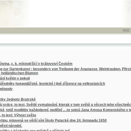
RSS
-
TISK
-
NÁP
. k. místodržící v království Českém
artenkunst : besonders von Treibung der Ananasse, Weintrauben, Pfirsiche, Melonene, S
dischen Blumen
n v pokoji
 hospodářské, lesnické i jiné zřízence na velkostatcích
noty Bratrské
to jest, Světlé vymalování, kterak v tom světě a věcech jeho všechněch nic není než ma
 modlitby každodenní, nedělní ... ze spisů Jana Amosa Komenského v jedno sebrané
: Výhost světu
vená ve větší síni školy Patacké dne 24. listopadu 1650
rodní.
báchorky pro mládež a přátele její
ctví