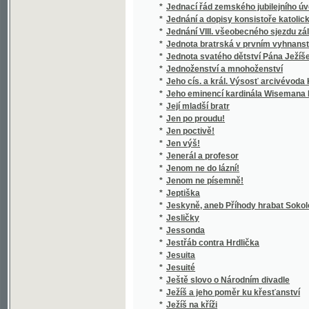
*
Jesličky
*
Jessonda
*
Jestřáb contra Hrdlička
*
Jesuita
*
Jesuité
*
Ještě slovo o Národním divadle
*
Ježíš a jeho poměr ku křesťanství
*
Ježíš na kříži
*
Ježíš přítel dítek
*
Ježíš ve světle pravdy a ve světle zdravéh
*
Ježíšek
*
Ježjš Kristus, wzor dokonalosti
*
Ježjš, Spasitel swěta, nebo, Ewangelia swa
*
Jidáš Iškariotský
*
Jih
*
Jih
*
Jihoslovanské povídky
*
Jihovýchodní Čechy
*
Jihozápadní Čechy
*
Jiljího Vrat. Jahna působení literární a politi
*
Jinak hlava, jinak srdce
*
Jindra
*
Jindřich Flood, řečník a politik irský - 1732-9
*
Jindřich Fügner
*
Jindřich IV. z Hradce
*
Jindřich z Lipé
*
Jindřicha Zschokka Novelly humoristické
*
Jindřichův Hradec