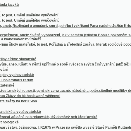
kve slovanské
 Kšaft, v němž upřímné o sobě i věcech svých činí vyznání, jakž též i užitečné kra
chovatelské
tatis rerum
é
ých ctnostj, genž skrze wraucné, nábožné a potěssitedlné modlitby do dusse wsstjpe
y do blahoslawené wěčnosti
y na horu Sion
 a vyučovatelské
wálečné neb rekowské, též domácý neb křesťanské
ické
a Ježjssowa, l. P.1675 w Praze na swětlo wysslé Staré Paměti Kuttnohorské
žáků na vyšších gymnasiích českoslovanských.
šem i prozou.
ě
čenstwa, aneb, Auplnější wylíčení stawu prwního pokolení lidského
slowí
 čili: popsání rostlin ....
 ewangelické křesťany