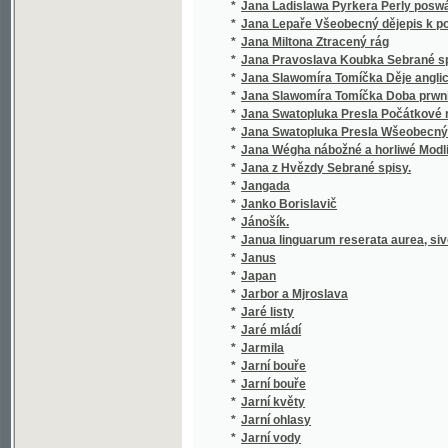
*
Janua linguarum reserata aurea, sive semin
*
Janus
*
Japan
*
Jarbor a Mjroslava
*
Jaré listy
*
Jaré mládí
*
Jarmila
*
Jarní bouře
*
Jarní bouře
*
Jarní květy
*
Jarní ohlasy
*
Jarní vody
*
Jaro
*
Jarohněw z Hrádku.
*
Jaromíra Radimská
*
Jaromjr
*
Jaromjrowa prwnj Knjha ke Čtenj
*
Jaronka, kněžna Kokořinská
*
Jaroslav
*
Jaroslav Dolanský, čili, Utrpením ku blahu
*
Jaroslav Šternberk
*
Jaroslav Vrchlický jako učitel lidstva
*
Jaroslav Zásmucký.
*
Jaroslava
*
Jaroslaw Šternberg w bogi proti Tatarům
*
Jaroslaw Witiez na Tatary
*
Jarossjn a a Swatawa