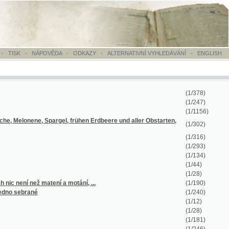
OVĚDA
-
ODKAZY
-
ALTERNATIVNÍ VYHLEDÁVÁNÍ
-
ENGLISH
(1/378)
(1/247)
(1/1156)
pargel, frühen Erdbeere und aller Obstarten,
(1/302)
(1/316)
(1/293)
(1/134)
(1/44)
(1/28)
tení a motání, ...
(1/190)
(1/240)
(1/12)
(1/28)
(1/181)
(1/246)
(1/180)
(1/107)