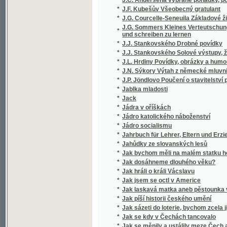
J.G. Sommers Kleines Verteutschungswörter
*
und schreiben zu lernen
*
J.J. Stankovského Drobné povídky
*
J.J. Stankovského Solové výstupy, žerty a
*
J.L. Hrdiny Povídky, obrázky a humoresky
*
J.N. Sýkory Výtah z německé mluvnice
*
J.P. Jöndlovo Poučení o stavitelství pozemn
*
Jablka mladosti
*
Jack
*
Jádra v oříškách
*
Jádro katolického náboženství
*
Jádro socialismu
*
Jahrbuch für Lehrer, Eltern und Erzieher
*
Jahůdky ze slovanských lesů
*
Jak bychom měli na malém statku hospodařit
*
Jak dosáhneme dlouhého věku?
*
Jak hráli o králi Vácslavu
*
Jak jsem se octl v Americe
*
Jak laskavá matka aneb pěstounka vychováv
*
Jak píší historii českého umění
*
Jak sázeti do loterie, bychom zcela jistě vyhr
*
Jak se kdy v Čechách tancovalo
*
Jak se měnily a ustálily meze Čech a Rakou
*
Jak se odnárodnilo horní Povltaví
*
Jak se stryk Bečka v moři koupal
*
Jak se vám líbí
*
Jak se vypočítávají cenné papíry ve Vídeň
*
Jak si pomůžeme k dešťům, hojné rose, chtíc