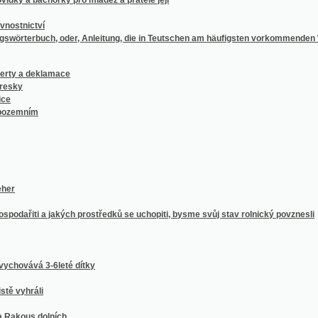
buch, oder, Anleitung, die in Teutschen am häufigsten vorkommenden Wörter aus fre
 deklamace
ím
i a jakých prostředků se uchopiti, bysme svůj stav rolnický povznesli
á 3-6leté dítky
áli
s dolních
ském bursovním lístku znamenané?
e sobě úrodu zemskou zvětšiti, a jak bychom se proti přívalům a povodni chrániti mohl