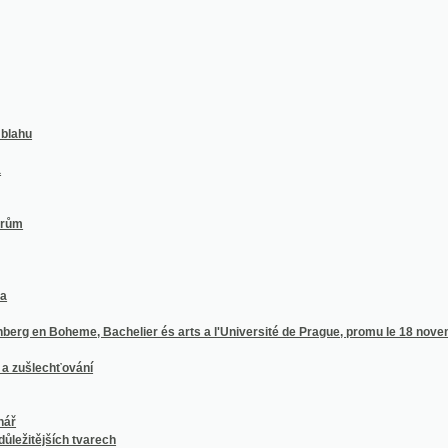
 Boheme, Bachelier és arts a l'Université de Prague, promu le 18 novembre 1445, inve
echťování
jších tvarech
fondu císaře a krále Františka Josefa I. ku podpoře malovýrobců zemědělských
vistické.
ho odbývaného dne 31. října a 1. listopadu 1880 v Praze
y pohanské
udvík
čili, Církev v katakombách
h