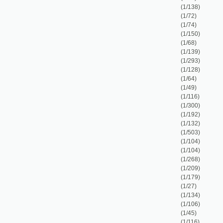
(1/128)
(1/64)
(1/49)
(1/116)
(1/300)
(1/192)
(1/132)
(1/503)
(1/104)
(1/104)
(1/268)
(1/209)
(1/179)
(1/27)
(1/134)
(1/106)
(1/45)
(1/116)
(1/431)
(1/296)
(1/268)
(1/340)
ech čtyr evangelistu a v jistý pořádek
(1/501)
 jeho vůli oddání a poddání všeckna dokonalá
(1/262)
j klénot, dítky své milé ... na spasení vésti a
(1/96)