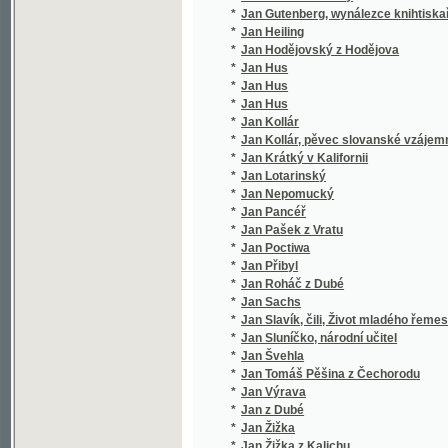
*
Jan Kollár, pěvec slovanské vzájemnosti
*
Jan Krátký v Kalifornii
*
Jan Lotarinský
*
Jan Nepomucký
*
Jan Pancéř
*
Jan Pašek z Vratu
*
Jan Poctiwa
*
Jan Přibyl
*
Jan Roháč z Dubé
*
Jan Sachs
*
Jan Slavík, čili, Život mladého řemeslníka
*
Jan Sluníčko, národní učitel
*
Jan Švehla
*
Jan Tomáš Pěšina z Čechorodu
*
Jan Výrava
*
Jan z Dubé
*
Jan Žižka
*
Jan Žižka z Kalichu
*
Jana A. Komenského Nejnovější metoda ja
*
Jana Amosa Komenského Didaktika
*
Jana Amosa Komenského Didaktika, to jest
*
Jana Amosa Komenského Didaktika, to jest
Jana Amosa Komenského Harmonie, aneb, Rozj
*
uvedena
Jana Amosa Komenského Hlubina bezpečnosti
*
přítomného života bezpečnost, pokoj a blaho
Jana Amosa Komenského Informatorium školy ma
*
cvičiti mají