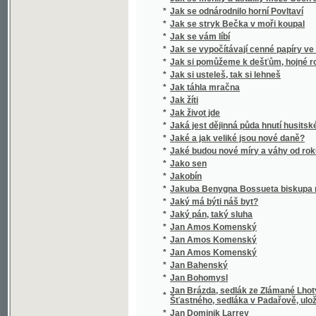
*
Jak si usteleš, tak si lehneš
*
Jak táhla mračna
*
Jak žíti
*
Jak život jde
*
Jaká jest dějinná půda hnutí husitského?
*
Jaké a jak veliké jsou nové daně?
*
Jaké budou nové míry a váhy od roku 1876
*
Jako sen
*
Jakobín
*
Jakuba Benygna Bossueta biskupa meldens
*
Jaký má býti náš byt?
*
Jaký pán, taký sluha
*
Jan Amos Komenský
*
Jan Amos Komenský
*
Jan Amos Komenský
*
Jan Bahenský
*
Jan Bohomysl
Jan Brázda, sedlák ze Zlámané Lhoty, v půtc
*
Šťastného, sedláka v Padařově, uložené v j
*
Jan Dominik Larrey
*
Jan Gutenberg, wynálezce knihtiskařstwj
*
Jan Heiling
*
Jan Hodějovský z Hodějova
*
Jan Hus
*
Jan Hus
*
Jan Hus
*
Jan Kollár