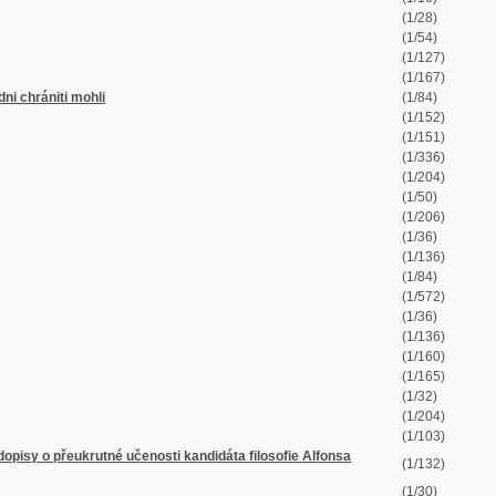
(1/152)
(1/151)
(1/336)
(1/204)
(1/50)
(1/206)
(1/36)
(1/136)
(1/84)
(1/572)
(1/36)
(1/136)
(1/160)
(1/165)
(1/32)
(1/204)
(1/103)
tné učenosti kandidáta filosofie Alfonsa
(1/132)
(1/30)
(1/138)
(1/72)
(1/74)
(1/150)
(1/68)
(1/139)
(1/293)