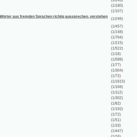
mden Sprachen richtig aussprechen, verstehen
(1/246)
(1/457)
(1/148)
(1/764)
(1/215)
(1/522)
(1/18)
(1/588)
(1/77)
(1/304)
(1/72)
(1/1815)
(1/168)
(1/112)
(1/302)
(1/82)
(1/192)
(1/72)
(1/51)
(1/16)
(1/447)
(1/16)
(1/28)
(1/54)
(1/127)
(1/167)
i
(1/84)