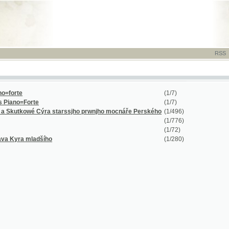
RSS
-
TISK
-
NÁP
(1/7)
=Forte
(1/7)
kowé Cýra starssjho prwnjho mocnáře Perského
(1/496)
(1/776)
(1/72)
a mladšího
(1/280)