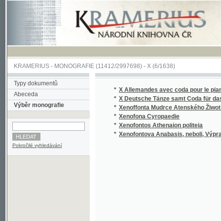
KRAMERIUS
-
MONOGRAFIE
(11412/2997698) -
X (6/1638)
Typy dokumentů
*
X Allemandes avec coda pour le piano=forte
Abeceda
*
X Deutsche Tänze samt Coda für das Piano
Výběr monografie
*
Xenoffonta Mudrce Atenského Žiwot a Skut
*
Xenofona Cyropaedie
*
Xenofontos Athenaion politeia
*
Xenofontova Anabasis, neboli, Výprava Kyr
Pokročilé vyhledávání