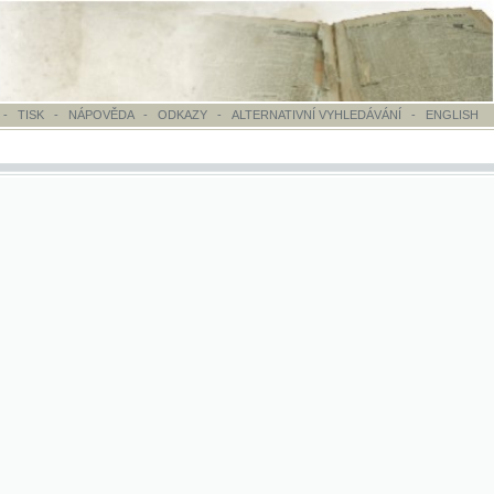
OVĚDA
-
ODKAZY
-
ALTERNATIVNÍ VYHLEDÁVÁNÍ
-
ENGLISH