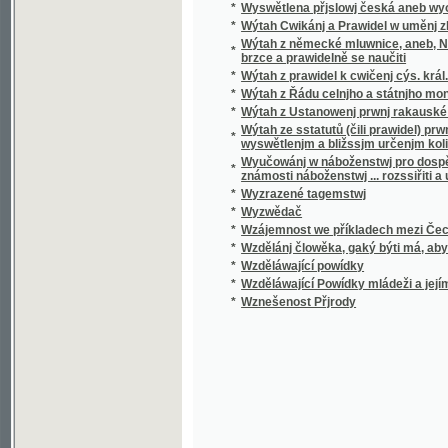
*
Wzděláwající Powídky mládeži a jejím přáte
*
Wznešenost Přjrody