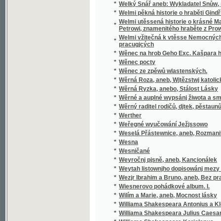
pracugjcých
*
Wěnec na hrob Geho Exc. Kašpara hraběte 
*
Wěnec pocty
*
Wěnec ze zpěwů wlastenských.
*
Wěrná Roza, aneb, Wjtězstwj katolického n
*
Wěrná Ryzka, anebo, Stálost Lásky
*
Wěrné a auplné wypsánj žiwota a smrti sw
*
Wěrný raditel rodičů, djtek, pěstaunů, a včite
*
Werther
*
Weřegné wyučowání Ježjssowo
*
Weselá Přástewnice, aneb, Rozmanité wypra
*
Wesna
*
Wesničané
*
Weyročnj pjsně, aneb, Kancionálek
*
Weytah listownjho dopisowánj mezy Řjms
*
Wezjr Ibrahim a Bruno, aneb, Bez prawé wjry
*
Wiesnerovo pohádkové album. I.
*
Wilím a Marie, aneb, Mocnost lásky
*
Williama Shakespeara Antonius a Kleopatra
*
Williama Shakespeara Julius Caesar
*
Williama Shakespeara Koriolanus
*
Williama Shakespeara Othello mouřenín be
*
Wina a newina
*
Wina a smír
*
Winterfreuden für Kinder von jeden Alter, we
*
Wíra, wlast a láska
*
Wirtschaftliche Gärtneren in freundschaftli
*
Wjtězstwj a odměna, nebo, Přjběhowé swat