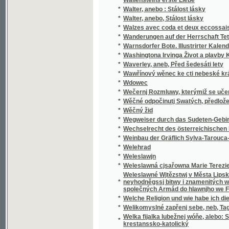
*
Walzes avec coda et deux eccossaises pour 
*
Wanderungen auf der Herrschaft Tetschen
*
Warnsdorfer Bote. Illustrirter Kalender für d
*
Washingtona Irvinga Život a plavby Krištof
*
Waverley, aneb, Před šedesáti lety
*
Wawřínový wěnec ke cti nebeské králowny
*
Wdowec
*
Wečernj Rozmluwy, kterýmiž se učenj cjrkw
*
Wěčné odpočinutj Swatých, předložené od R
*
Wěčný žid
*
Wegweiser durch das Sudeten-Gebirge
*
Wechselrecht des österreichischen Kaisers
*
Weinbau der Gräflich Sylva-Tarouca-Nostit
*
Welehrad
*
Weleslawjn
*
Weleslawná cjsařowna Marie Terezie a powěs
Weleslawné Wjtězstwj v Města Lipska w Sas
*
neyhodněgssj bitwy i znamenitých woganský
společných Armád do hlawnjho we Francauz
*
Welche Religion und wie habe ich dieselbe m
*
Welikomyslné zapřenj sebe, neb, Tagná lásk
Welka fijalka lubežnej wóňe, alebo: Sbierka
*
krestanssko-katolický
*
Welký Snář aneb: Wykladatel Snůw, podle kte
*
Welmi pěkná historie o hraběti Gindřichowi
Welmi utěssená historie o krásné Mageloně,
*
Petrowi, znamenitého hraběte z Prowincí sy
Welmi vžitečná k vtěsse Nemocných a Vmjr
*