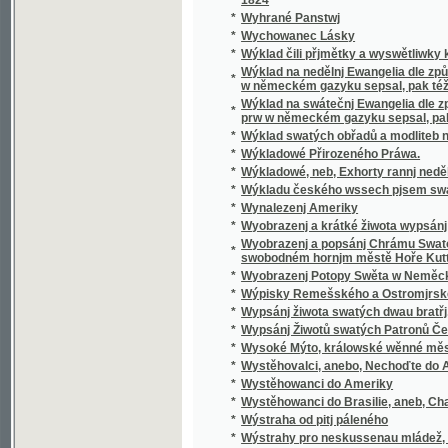
*
Wyobrazenj a krátké žiwota wypsánj oslawen
Wyobrazenj a popsánj Chrámu Swatobarbor
*
swobodném hornjm městě Hoře Kuttné, před č
*
Wyobrazenj Potopy Swěta w Neměckém gaz
*
Wýpisky Remešského a Ostromjrského Ew
*
Wypsánj žiwota swatých dwau bratřj, Biskup
*
Wypsánj Žiwotů swatých Patronů Českých, 
*
Wysoké Mýto, králowské wěnné město w Č
*
Wystěhovalci, anebo, Nechoďte do Ameriky, 
*
Wystěhowanci do Ameriky
*
Wystěhowanci do Brasilie, aneb, Chatrč u G
*
Wýstraha od pitj páleného
*
Wýstrahy pro neskussenau mládež, aneb: S
*
Wyswětlena přjslowj česká aneb wyobrazenj
*
Wýtah Cwikánj a Prawidel w uměnj zbranjm
Wýtah z německé mluwnice, aneb, Nápomocná
*
brzce a prawidelně se naučiti
*
Wýtah z prawidel k cwičenj cýs. král. pěchot
*
Wýtah z Řádu celnjho a státnjho monopolu 
*
Wýtah z Ustanowenj prwnj rakauské společn
Wýtah ze sstatutů (čili prawidel) prwnj rak
*
wyswětlenjm a bližssjm určenjm kolikerých
Wyučowánj w náboženstwj pro dospělegssj m
*
známosti náboženstwj ... rozssiřiti a upewniti
*
Wyzrazené tagemstwj
*
Wyzwědač
*
Wzájemnost we příkladech mezi Čechy, Mora
*
Wzdělánj člowěka, gaký býti má, aby mu dle 
*
Wzděláwající powídky