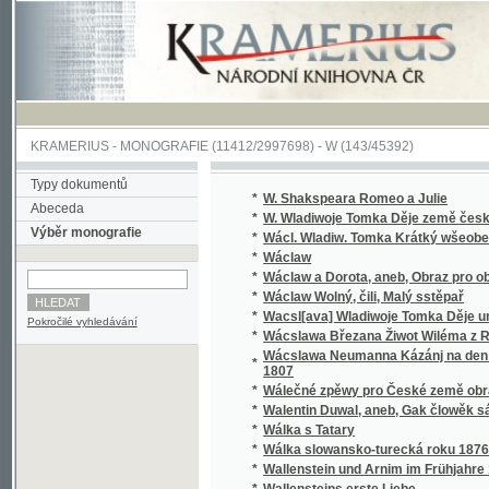
KRAMERIUS
-
MONOGRAFIE
(11412/2997698) -
W (143/45392)
Typy dokumentů
*
W. Shakspeara Romeo a Julie
Abeceda
*
W. Wladiwoje Tomka Děje země české
Výběr monografie
*
Wácl. Wladiw. Tomka Krátký wšeobecný děj
*
Wáclaw
*
Wáclaw a Dorota, aneb, Obraz pro obecný l
*
Wáclaw Wolný, čili, Malý sstěpař
*
Wacsl[ava] Wladiwoje Tomka Děje universit
Pokročilé vyhledávání
*
Wácslawa Březana Žiwot Wiléma z Rosenbe
Wácslawa Neumanna Kázánj na den Sw. Baro
*
1807
*
Wálečné zpěwy pro České země obrance
*
Walentin Duwal, aneb, Gak člowěk sám od se
*
Wálka s Tatary
*
Wálka slowansko-turecká roku 1876
*
Wallenstein und Arnim im Frühjahre 1632
*
Wallensteins erste Liebe
*
Walter, anebo : Stálost lásky
*
Walter, anebo, Stálost lásky