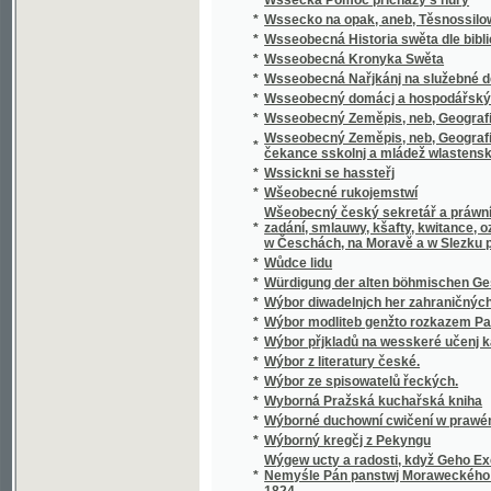
Wšeobecný český sekretář a práwní přítel, k
*
zadání, smlauwy, kšafty, kwitance, oznámení
w Česchách, na Moravě a w Slezku platných 
*
Wůdce lidu
*
Würdigung der alten böhmischen Geschicht
*
Wýbor diwadelnjch her zahraničných.
*
Wýbor modliteb genžto rozkazem Papežské s
*
Wýbor přjkladů na wesskeré učenj katolick
*
Wýbor z literatury české.
*
Wýbor ze spisowatelů řeckých.
*
Wyborná Pražská kuchařská kniha
*
Wýborné duchowní cwičení w prawém křes
*
Wýborný kregčj z Pekyngu
Wýgew ucty a radosti, když Geho Excellenc
*
Nemyśle Pán panstwj Moraweckého a hradu M
1824
*
Wyhrané Panstwj
*
Wychowanec Lásky
*
Wýklad čili přjmětky a wyswětliwky ku Sláw
Wýklad na nedělnj Ewangelia dle způsobu w
*
w německém gazyku sepsal, pak též w česst
Wýklad na swátečnj Ewangelia dle způsobu
*
prw w německém gazyku sepsal, pak též w č
*
Wýklad swatých obřadů a modliteb na křížo
*
Wýkladowé Přirozeného Práwa.
*
Wýkladowé, neb, Exhorty rannj nedělnj a ně
*
Wýkladu českého wssech pjsem swatých
*
Wynalezenj Ameriky