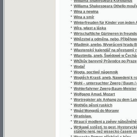
*
Wladimjr, anebo, Wywrácenj hradu Bukows
*
Wlastenský kalendář na přestupný rok
*
Wlastimila, aneb, Šwédowé w Čechách
*
Wltžkův barevný Průvodce po Praze
*
Wodař
*
Wogta, poctiwý nágemnjk
*
Wogtěch Krasil, aneb, Nawedenj k rozumné
*
Wohl – untersuchter Zwerg / Baum / oder Grü
*
Wohlerfahrner Zwerg-Baum-Meister
*
Wolfgang Amad. Mozart
*
Wortregister als Anhang zu dem Lateinisc
*
Wothlós pěsni ruskich
*
Wpád Mongolů do Morawy
*
Wratislaw.
*
Wraucý modlenj a zpěwy nábožnéhého lidu 
Wrtkawé sstěstj, to gest, Hystorycké rozgjm
*
stálého nenj, než wssecko časem migj
*
Wssecka Pomoc přícházý s hůry
*
Wssecko na opak, aneb, Těsnossilowa Aničk
*
Wsseobecná Historia swěta dle biblických 
*
Wsseobecná Kronyka Swěta
*
Wsseobecná Nařjkánj na služebné děwečky 
*
Wsseobecný domácj a hospodářský kalendá
*
Wsseobecný Zeměpis, neb, Geografia we tře
Wsseobecný Zeměpis, neb, Geografia we třec
*
čekance sskolnj a mládež wlastenskau
*
Wssickni se hassteřj
*
Wšeobecné rukojemstwí