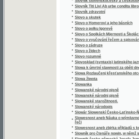
*
Směnka a chek v evropském zákonodárství
*
Směnkářství ze stanoviska praktického
*
Směs obrazů z přírody
*
Směska
*
Směska
*
Smíchov
*
Smíchov
*
Smíchov
*
Smíchov
*
Smíchov
*
Smíchov
*
Smíchovsko a Zbraslavsko
*
Smiřičtí
*
Smíšené básně
*
Smjšené básně Frant. Ladisl. Čelakowskýho
*
Smjšené básně Wěnceslawa Rába
*
Smlauwy aneb chwalitebné řeči swadebnj pr
*
Smlouva s ďáblem na kunětickém hradě, čili
*
Smlouva společenská
*
Smlouvy, aneb, Chvalitebné řeči svadební pr
*
Smlouvy, aneb, Chwalitebné řeči swadební p
*
Smrt Abelowa
*
Smrť Hippodamie
*
Smrť Ivana Iljiče
*
Smrť na pustině
*
Smrt nesem ze vsi .... pomlázka se čepejří
*
Smrt Smail-agy Čengiće