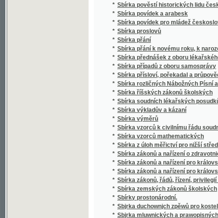
*
Sbírka případů z oboru samosprávy
*
Sbírka přísloví, pořekadal a průpovědí, krerý
*
Sbírka rozličných Nábožných Písní a Litanií
*
Sbírka říšských zákonů školských
*
Sbírka soudních lékařských posudků (superar
*
Sbírka výkladův a kázaní
*
Sbírka výměrů
*
Sbírka vzorců k civilnímu řádu soudnímu a
*
Sbírka vzorců mathematických
*
Sbírka z úloh měřictví pro nižší střední, m
*
Sbírka zákonů a nařízení o zdravotnictví, s
*
Sbírka zákonů a nařízení pro království Če
*
Sbírka zákonů a nařízení pro království Česk
*
Sbírka zákonů, řádů, řízení, privilegií a list
*
Sbírka zemských zákonů školských
*
Sbírky prostonárodní.
*
Sbjrka duchownjch zpěwů pro kostelnj i do
*
Sbjrka mluwnických a prawopisných prawid
*
Sbjrka Powěstj morawských a slezkých.
*
Sborníček pro malíře písma a lakyrníky
*
Sborník
*
Sborník dějepisných prací bývalých žáků V
*
Sborník historický vydaný na oslavu desítile
*
Sborník historický.
*
Sborník hospodářský
*
Sborník hospodářský
*
Sborník illustrovaných románů
*
Sborník okresu hlineckého