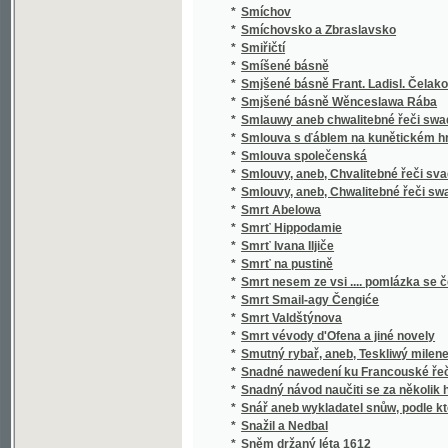
*
Sociální politika států evropských
*
Sociální postavení ženy
*
Sociologie
*
Sofokleův Edip král
*
Sofokleův Oidipus král
*
Sofonisba
*
Sokol
*
Sokol
*
Sokolské sonety
*
Sokolstvo a naše doba
*
Sokové
*
Sokové
*
Sokové
*
Sólové výstupy a popěvky Josefa Frankovs
*
Sólové výstupy Jindřicha Mošny
*
Sólové výstupy Jindřicha Mošny
*
Sonety samotáře
*
Sonety tiché pohody
*
Sonnenberg
*
Sonnenblumen
*
Souboj
*
Souboj s Bohem
*
Soubor nových zákonů školských a vládních
*
Soubor veškerých nauk hospodářských
*
Soucit i vzdor
*
Současné Chorvatsko
*
Soudce zalamejský
*
Soudce, čili, Varuj se prchlivosti!