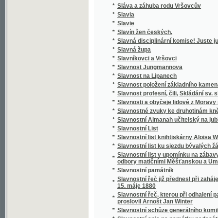
*
Slávy dcera
*
Sláwa bohyně a půwod gména Slawůw čili S
*
Slawenj sw. biřmowánj w katolické cjrkwi
*
Slawibor, aneb, Podwrženec
Slawná stoletá památka wyhlássenj Swatéh
*
země
Slawnost ku poctě pádesátiročnjho učitels
*
Cýrkwe ew.A.W. Senické welezaslaužilého ss
*
Slawnost Milostiwého Léta
*
Sláwy dcera
*
Slečna Perla
*
Slečna z Malpeiru
*
Slepá babička
*
Slepá paní
*
Slepcova schovanka
*
Slepcův pes
*
Slepý Bohumil
*
Slepý Mládenec
*
Slepý pacholjček
*
Slet Sokolstva v Mor. Ostravě 1922. Ostrav
*
Slezské báje a pověsti národní
*
Slezské konfiskace
*
Slib
*
Slitování a láska
*
Slohy stavitelské od nejstarších dob až na d
*
Slomšek-ovy Homilie na epištoly roku círke
*
Slosovací plány veškerých rakousko-uhersk