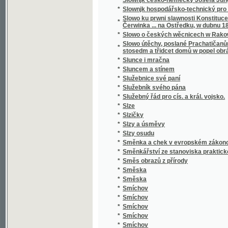
*
Smrt Valdštýnova
*
Smrt vévody d'Ofena a jiné novely
*
Smutný rybař, aneb, Teskliwý milenec
*
Snadné nawedení ku Francouské řeči pro 
*
Snadný návod naučiti se za několik hodin rus
*
Snář aneb wykladatel snůw, podle kterého i w
*
Snažil a Nedbal
*
Sněm držaný léta 1612
*
Sněmy české dle obnoweného zřízení zemské
*
Sněmy české od léta 1526 až po naši dobu.
*
Sněmy zvířat
*
Sněmy zwjřat
*
Snění a život
*
Sněženka
*
Snjh
*
Sny o štěstí
*
Socialismus
*
Socialismus a sociální hnutí v 19. století
*
Socialismus naší doby
*
Socialista minulého století
*
Socialisté
*
Socialistický katechismus, nebo-li, Červen
*
Socialní hnutí v Starém Římě a cesarismus
Sociální pojištění v Čs. republice : (přednášk
dr. L. Winter, taj. všeob. pens. ústavu dr. J
*
rady dra J. Brablece a s otiskem původního
předloha)
*
Sociální politika