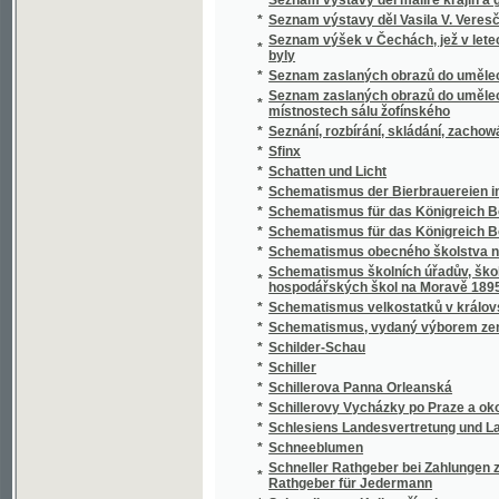
*
Schillerovy Vycházky po Praze a okolí.
*
Schlesiens Landesvertretung und Landeshaus
*
Schneeblumen
Schneller Rathgeber bei Zahlungen zunächst
*
Rathgeber für Jedermann
*
Schoedlerova Kniha přírody
*
Schul- und Erziehungsreden
*
Schulatlas
*
Schule der böhmischen Sprache für Deutsc
*
Schule der böhmischen Sprache für Deutsc
*
Schulkarten
*
Schusterův Biblický dějepis starého i nové
*
Schwarzwaldau
*
Sibiřské črty Vladimíra Korolenka
*
Sibiřské povídky
*
Sibiřští vypovězenci
Sídlo Laureacenského metropolity ve Veleh
*
Římanův až do vyvrácení Velehradu
*
Sieben Jahre in Süd-Afrika
*
Síla a hmota, aneb, Hlavní rysy přirozenéh
*
Síla parní a její působení
*
Silas Marner, tkadlec z Raveloe
*
Silber-Pappeln
*
Silber-Rosen
*
Silhouetty
*
Silhouetty mužů
*
Silhouetty z Prahy
*
Silné ženy