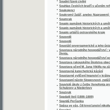
*
Spisy Kampelíkovy
*
Spisy Karla Hynka Máchy
*
Spisy Karla Hynka Máchy.
*
Spisy Karla staršího z Žerotína.
*
Spisy Karoliny Světlé.
*
Spisy Mil. Zdir. Poláka
*
Spisy právnické o právu českém v XVI-tém s
*
Spisy S.K. Macháčka.
*
Spisy Sofie Podlipské.
*
Spisy Václ. Klim. Klicpery
*
Spisy Václ. Klim. Klicpery
*
Spisy Václ. Klim. Klicpery.
*
Spogenj mé s Bohem
*
Společenské hry
*
Společenské hry
*
Společenské povinnosti jinochovy
*
Společenský krasořečník český.
*
Společenský převrat, aneb, Pohled do budo
*
Společenský zpěvník český
*
Společenský zpěvník český
*
Spolehlivý průvodčí na cestách po Adrsbac
*
Spolek ku blahu nuzných dítek v Praze
*
Spolek mladých
*
Spor o němčinu
*
Spořitelní spolky dle vzoru Raiffeisenova
*
Spořitelny po farských kollaturách orbě, ř
*
Sprach- und Lesebuch für die Zöglinge des 