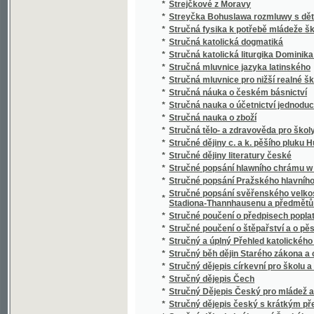
*
Studien über nordböhmische Arbeiterverhält
*
Studnice wody žiwé
*
Sudiči
*
Suchá ratolesť
*
Sultan Soliman před Szigétem
*
Summa cancellariae (Cancellaria Caroli IV.)
*
Summa catechismi, to jest, Malý katechism
*
Surrogát sv. Vasilija
*
Sursum corda
*
Sursum corda!
*
Sustine et abstine
*
Sv. Alfonsa Marie z Liguori Devítidenní pobož
*
Sv. Alfonsa Marie z Liguori O oběti Ježíše Kr
*
Sv. Alojsia Gonzagy Spisek o andělích a jiné
*
Sv. Jan Nepomucký, mučeník a hlavní patro
*
Sv. Josafat, arcibiskup polocký, mučeník a 
*
Sv. Kyril nepsal kyrilsky než hlaholsky
*
Sv. Prokop, jeho klášter a památka u lidu
*
Sv. růženec a nejsvětější svátosť
*
Sv. Vincenc z Pauly
*
Sv. Vojtěch
*
Sv. Vojtěch, druhý biskup pražský, jeho klášte
Svadba v národě Česko-slovanském, čili, Sva
*
nápěvů
*
Svadlé květy
*
Svadlé růže
*
Svatá Anna, vzor křesťanských matek
*
Svatá cesta křížová Pána našeho Ježíše Kri