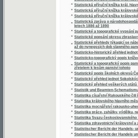
*
Stráž českého Pošumaví
*
Stráž na Rýně
*
Strážce jazyka
*
Strážmistr
*
Strážný duch na prairii
*
Strejčkové z Moravy
*
Streyčka Bohuslawa rozmluwy s dětmi o me
*
Stručná fysika k potřebě mládeže škol obe
*
Stručná katolická dogmatiká
*
Stručná katolická liturgika Dominika Aloise
*
Stručná mluvnice jazyka latinského
*
Stručná mluvnice pro nižší realné školy
*
Stručná náuka o českém básnictví
*
Stručná nauka o účetnictví jednoduchém i s
*
Stručná nauka o zboží
*
Stručná tělo- a zdravověda pro školy a dom
*
Stručné dějiny c. a k. pěšího pluku Humberta I
*
Stručné dějiny literatury české
*
Stručné popsání hlawního chrámu w Miláně
*
Stručné popsání Pražského hlavního chrámu
Stručné popsání svěřenského velkostatku Ko
*
Stadiona-Thannhausenu a předmětů z tohot
*
Stručné poučení o předpisech poplatkových p
*
Stručné poučení o štěpařství a o pěstování
*
Stručný a úplný Přehled katolického nábože
*
Stručný běh dějin Starého zákona a církve K
*
Stručný dějepis církevní pro školu a dům
*
Stručný dějepis Čech