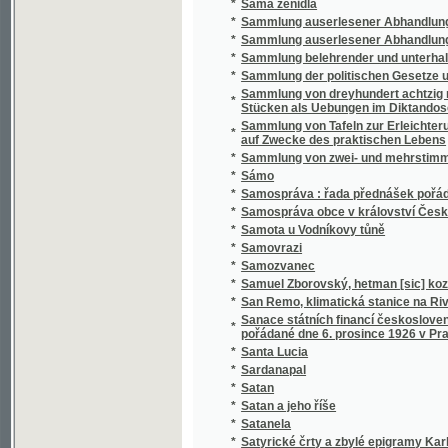
*
Sammlung belehrender und unterhaltender 
*
Sammlung der politischen Gesetze und Vero
Sammlung von dreyhundert achtzig neun Sät
*
Stücken als Uebungen im Diktandoschreibe
Sammlung von Tafeln zur Erleichterung des
*
auf Zwecke des praktischen Lebens
*
Sammlung von zwei- und mehrstimmigen Li
*
Sámo
*
Samospráva : řada přednášek pořádaných 
*
Samospráva obce v království Českém
*
Samota u Vodníkovy tůně
*
Samovrazi
*
Samozvanec
*
Samuel Zborovský, hetman [sic] kozákův Z
*
San Remo, klimatická stanice na Rivieře
Sanace státních financí československých : 
*
pořádané dne 6. prosince 1926 v Praze
*
Santa Lucia
*
Sardanapal
*
Satan
*
Satan a jeho říše
*
Satanela
*
Satyrické črty a zbylé epigramy Karla Havl
*
Sazavo Emmauzskoje svjatoe blagověstvov
*
Sázavské vlny
*
Sběratel brouků
*
Sbírka českých národních písní
*
Sbírka českých národních písní