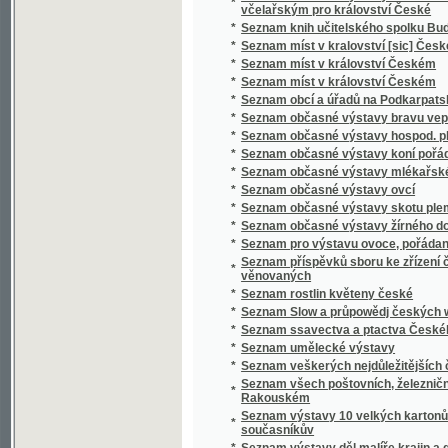
*
Seznam ssavectva a ptactva Českého mus
*
Seznam umělecké výstavy
*
Seznam veškerých nejdůležitějších časopis
Seznam všech poštovních, železničních, ryc
*
Rakouském
Seznam výstavy 10 velkých kartonů Jana Bedř
*
současníkův
*
Seznam výstavy děl malíře krajin a genru K
*
Seznam výstavy děl Vasila V. Veresčagina
Seznam výšek v Čechách, jež v letech 1877 
*
byly
*
Seznam zaslaných obrazů do umělecké výsta
Seznam zaslaných obrazů do umělecké výsta
*
místnostech sálu žofínského
*
Seznání, rozbírání, skládání, zachowání a či
*
Sfinx
*
Schatten und Licht
*
Schematismus der Bierbrauereien in Böhme
*
Schematismus für das Königreich Böheim
*
Schematismus für das Königreich Böhmen
*
Schematismus obecného školstva na Mora
Schematismus školních úřadův, škol obecný
*
hospodářských škol na Moravě 1895
*
Schematismus velkostatků v království Č
*
Schematismus, vydaný výborem zemským kr
*
Schilder-Schau
*
Schiller
*
Schillerova Panna Orleanská