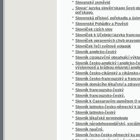
*
Slowa Rozlaučenj křesťanského otce k swé
*
Slowa žiwota
*
Slowanka
*
Slowanské národnj pjsně
*
Slowanské národnj pjsně
*
Slowanské starožitnosti.
*
Slowanský národopis
*
Slowár Slowenskí Česko-Laťinsko-Ňemecko
Slowesnost aneb Náuka o wýmluvnosti prosai
*
řeči
*
Slowesnost aneb zbjrka přjkladů s krátkým
*
Slowník pro čtenáře nowin, w němž se wyswě
*
Slownjk česko-německý Josefa Jungmanna
*
Slownjk hospodářsko-technický pro auřednjk
Slowo ku prwni slawnosti Konstituce, w Čec
*
Čerwinka ... na Ostředku, w dubnu 1848
*
Slowo o českých wěcnicech w Rakownjce a Li
Slowo útěchy, poslané Prachatičanům po ne
*
stosedm a třidcet domů w popel obrátil
*
Slunce i mračna
*
Sluncem a stínem
*
Služebnice své paní
*
Služebník svého pána
*
Služebný řád pro cís. a král. vojsko.
*
Slze
*
Slzičky
*
Slzy a úsměvy
*
Slzy osudu