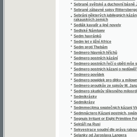
*
Sedmero postnjch kázanj o nedůwěře w lidi
*
Sedmero povídek
*
Sedmero powjdek pro djtky a milownjky gic
*
Sedmero proutkův ze spisův M. Jana Husi
*
Sedmero skutkův tělesného milosrdenství
*
Sedmikrásky
*
Sedmikrásy
*
Sedmmecjtma swatečnjch kázanj Vincencia
*
Sedmnáctero Kázanj postnjch, swátečnjch y 
*
Segnuis Irritant or Eight Primitive Folk-lore 
*
Sektáři na Rusi
*
Sekvestrace soudní dle práva rakouského
*
Selanky od Jaroslava Langera
*
Seligkeitsgrund
*
Selská bouře
*
Selská svatba
*
Selské ballady
*
Selské črty
*
Selské povstání roku 1775
*
Selské zrcadlo představující život a působen
*
Semeno
*
Sen noci svatojanské
*
Sen sv. Jana
*
Serafka
*
Sestra a bratr
*
Sestra Blažena
*
Sestra Dolorosa
*
Sestupem