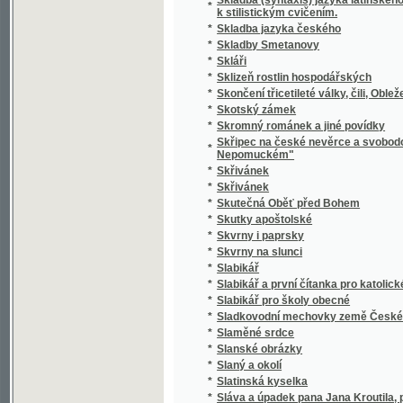
*
Slavie
*
Slavín žen českých.
*
Slavná disciplinární komise! Juste judicate f
*
Slavná župa
*
Slavníkovci a Vršovci
*
Slavnost Jungmannova
*
Slavnost na Lipanech
*
Slavnost položení základního kamena k nár
*
Slavnost profesní, čili, Skládání sv. slibů d
*
Slavnosti a obyčeje lidové z Moravy na Ná
*
Slavnostné zvuky ke druhotinám kněžským d
*
Slavnostní Almanah učitelský na jubilejní ro
*
Slavnostní List
*
Slavnostní list knihtiskárny Aloisa Wiesnera
*
Slavnostní list ku sjezdu bývalých žáků reál
Slavnostní list v upomínku na zábavy pořá
*
odbory matičními Měšťanskou a Umělecko
*
Slavnostní památník
Slavnostní řeč již přednesl při zahájení sje
*
15. máje 1880
Slavnostní řeč, kterou při odhalení pamětn
*
proslovil Arnošt Jan Winter
*
Slavnostní schůze generálního komitétu zems
*
Slavnostní spis na památku padesátiletého 
Slavnostní spis na Památku slaveného založe
*
ve dnech 23. a 24. srpna 1902 na Mariansk
*
Slavný den
*
Slavný týden Prahy
*
Slavomam