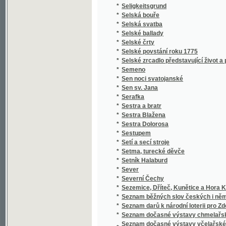
*
Setí a secí stroje
*
Setma, turecké děvče
*
Setník Halaburd
*
Sever
*
Severní Čechy
*
Sezemice, Dříteč, Kunětice a Hora Kunětick
*
Seznam běžných slov českých i německých a 
*
Seznam darů k národní loterii pro Zdeňku H
*
Seznam dočasné výstavy chmelařské ze skl
Seznam dočasné výstavy včelařské pořádan
*
včelařským pro království České
*
Seznam knih učitelského spolku Budeč v Lo
*
Seznam míst v kralovství [sic] Českém
*
Seznam míst v království Českém
*
Seznam míst v království Českém
*
Seznam obcí a úřadů na Podkarpatské Rusi
*
Seznam občasné výstavy bravu vepřového
*
Seznam občasné výstavy hospod. plodin a j
*
Seznam občasné výstavy koní pořádané od 1
*
Seznam občasné výstavy mlékařské
*
Seznam občasné výstavy ovcí
*
Seznam občasné výstavy skotu plemenného 
*
Seznam občasné výstavy žírného dobytka
*
Seznam pro výstavu ovoce, pořádanou skupi
Seznam příspěvků sboru ke zřízení českého 
*
věnovaných
*
Seznam rostlin květeny české
*
Seznam Slow a průpowědj českých we Slow