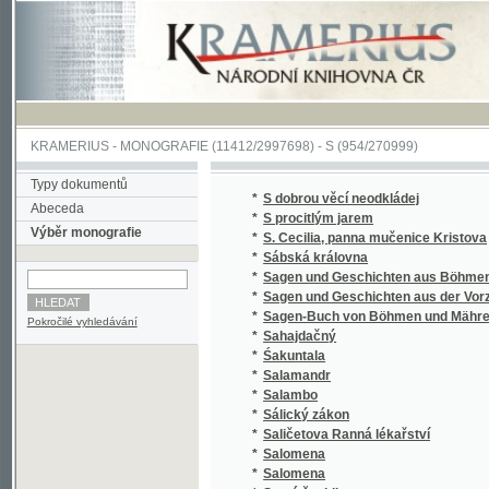
KRAMERIUS
-
MONOGRAFIE
(11412/2997698) -
S (954/270999)
Typy dokumentů
*
S dobrou věcí neodkládej
Abeceda
*
S procitlým jarem
Výběr monografie
*
S. Cecilia, panna mučenice Kristova
*
Sábská královna
*
Sagen und Geschichten aus Böhmen
*
Sagen und Geschichten aus der Vorzeit Bö
*
Sagen-Buch von Böhmen und Mähren.
Pokročilé vyhledávání
*
Sahajdačný
*
Śakuntala
*
Salamandr
*
Salambo
*
Sálický zákon
*
Saličetova Ranná lékařství
*
Salomena
*
Salomena
*
Samá ženidla
*
Sammlung auserlesener Abhandlungen über
*
Sammlung auserlesener Abhandlungen über