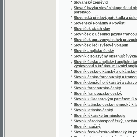
*
Slowa Rozlaučenj křesťanského otce k swé
*
Slowa žiwota
*
Slowanka
*
Slowanské národnj pjsně
*
Slowanské národnj pjsně
*
Slowanské starožitnosti.
*
Slowanský národopis
*
Slowár Slowenskí Česko-Laťinsko-Ňemecko
Slowesnost aneb Náuka o wýmluvnosti prosai
*
řeči
*
Slowesnost aneb zbjrka přjkladů s krátkým
*
Slowník pro čtenáře nowin, w němž se wyswě
*
Slownjk česko-německý Josefa Jungmanna
*
Slownjk hospodářsko-technický pro auřednjk
Slowo ku prwni slawnosti Konstituce, w Čec
*
Čerwinka ... na Ostředku, w dubnu 1848
*
Slowo o českých wěcnicech w Rakownjce a Li
Slowo útěchy, poslané Prachatičanům po ne
*
stosedm a třidcet domů w popel obrátil
*
Slunce i mračna
*
Sluncem a stínem
*
Služebnice své paní
*
Služebník svého pána
*
Služebný řád pro cís. a král. vojsko.
*
Slze
*
Slzičky
*
Slzy a úsměvy
*
Slzy osudu