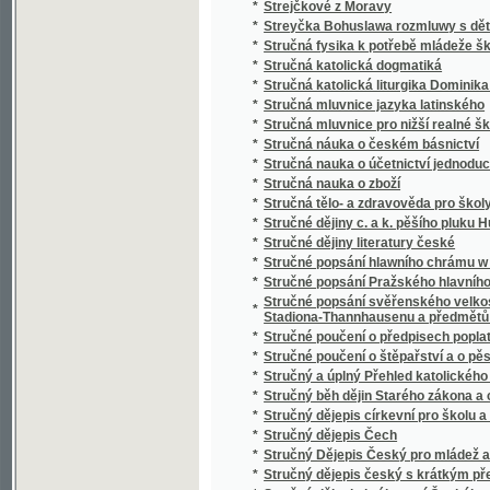
*
Studien über nordböhmische Arbeiterverhält
*
Studnice wody žiwé
*
Sudiči
*
Suchá ratolesť
*
Sultan Soliman před Szigétem
*
Summa cancellariae (Cancellaria Caroli IV.)
*
Summa catechismi, to jest, Malý katechism
*
Surrogát sv. Vasilija
*
Sursum corda
*
Sursum corda!
*
Sustine et abstine
*
Sv. Alfonsa Marie z Liguori Devítidenní pobož
*
Sv. Alfonsa Marie z Liguori O oběti Ježíše Kr
*
Sv. Alojsia Gonzagy Spisek o andělích a jiné
*
Sv. Jan Nepomucký, mučeník a hlavní patro
*
Sv. Josafat, arcibiskup polocký, mučeník a 
*
Sv. Kyril nepsal kyrilsky než hlaholsky
*
Sv. Prokop, jeho klášter a památka u lidu
*
Sv. růženec a nejsvětější svátosť
*
Sv. Vincenc z Pauly
*
Sv. Vojtěch
*
Sv. Vojtěch, druhý biskup pražský, jeho klášte
Svadba v národě Česko-slovanském, čili, Sva
*
nápěvů
*
Svadlé květy
*
Svadlé růže
*
Svatá Anna, vzor křesťanských matek
*
Svatá cesta křížová Pána našeho Ježíše Kri