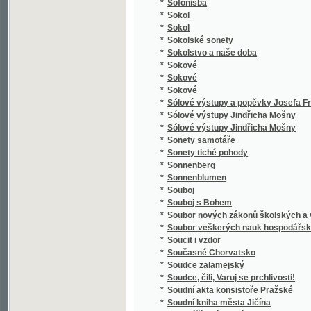
*
Spaßvögel
*
Special Karte der Markgrafschaft Maehren 
*
Specialná methodika vyučování ve třídě el
*
Speciální methodika vyučování jazyku mat
*
Special-Orts-Repertorium von Böhmen
*
Spekulant
*
Spekulanti, aneb, Úterek a pátek
*
Spěv Kwerků Kuttnohorských wzbuzugicý k 
*
Spevy Jána Botto
*
Spící rytíři ve vrchu Blaníku
*
Spiknutí v Podmazově
*
Spiknutí židů v Praze.
*
Spiritismus
*
Spisové císaře Karla IV.
*
Spisy Bohdana Jelínka veršem i prosou
*
Spisy Dra. Albína Bráfa. Díl 1, Nástin předná
*
Spisy Drahotína Marie barona Villaniho
*
Spisy Drahotína Marie barona Villaniho
*
Spisy drobné Josefa Kajetana Tyla
*
Spisy Fedora Michajloviče Dostojevského
*
Spisy Frant. Jaromíra Rubeše
*
Spisy Hálkovy
*
Spisy hraběte Lva Nikolajeviče Tolstého.
*
Spisy Ivana Aleksandroviče Gončarova.
*
Spisy Jana Erazima Vocela.
*
Spisy Jaroslava Langera
*
Spisy Josefa Jiřího Kolára.