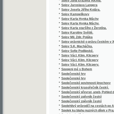
*
zemědělských
*
Stará Boleslav, nejstarší poutní místo v Če
*
Stará doba romantického básnictví
*
Stará Helena a její nalezenec
*
Stará historie
*
Stará kniha, aneb, Marná jsou úsilí bezbožn
*
Stará liška nad mladou
*
Staré o nové piesne V. Podoľského
*
Staré obrázky čáslavské
*
Staré paměti Kutnohorské
*
Staré vzpomínky
*
Starinnyja skazanija češskago naroda
*
Starobyla skladanie
*
Starobylé obrázky z Rakovnicka
*
Staročeská Gesta Romanorum
*
Staročeská mluvnice
*
Staročeská píseň o Pravdě
*
Staročeská pověst o knížeti Arnoštovi a Běl
*
Staročeská šlechta a její potomstvo po třicet
*
Staročeské divadelní hry.
*
Staročeské pověsti, zpěvy, slavnosti, hry, o
*
Staročeské powěsti, zpěwy, hry, obyčege, s
*
Staročeské rýmování o perníkářství z roku 
Staročeské výroční obyčeje, pověry, slavno
*
až po náš věk
*
Staročeský zlomek Evangelia svato-Janského
*
Starohradská kapela, čili, Bůh poctivých ne
Staroitalia slavjanská aneb objevy a důkazy 