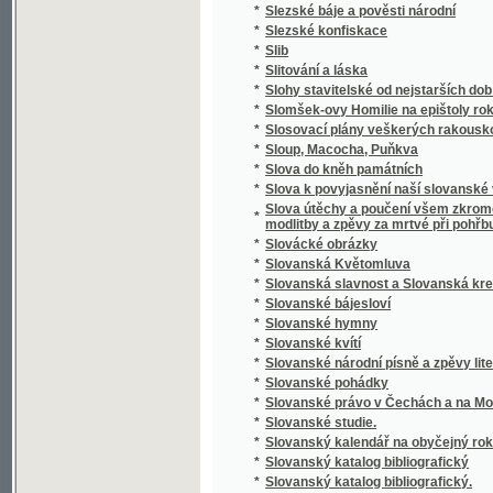
*
Slovník cizojazyčný obsahující výklad cizíc
Slovník česko-anglický i anglicko-český s 
*
výslovností a krátkou mluvnicí anglickou
*
Slovník česko-cikánský a cikánsko-český j
*
Slovník česko-francouzský a francouzsko-
*
Slovník domácího lékařství a zdravotnictví
*
Slovník francouzsko-český
*
Slovník francouzsko-český.
*
Slovník k Caesarovým pamětem O válce gal
*
Slovník latinsko-česko-německý k latinský
*
Slovník latinsko-český
*
Slovník lékařské terminologie
*
Slovník národohospodářský, sociální a politi
*
Slovník naučný.
*
Slovník řecko-česko-německý ku potřebě ž
*
Slovník slovenskočeský a československý
*
Slovník Titi Livi Ab urbe condita librorum pa
*
Slovník zdravotní
*
Slovo a skutek
*
Slovo o Homerovi a jeho básních
*
Slovo o polku Igorevě
*
Slovo o Spolkách Mjernosti a Školách Ňedel
*
Slovo o vyučování řečem a spisování školsk
*
Slovo o zádruze
*
Slovo o židech
*
Slovo rozumné
*
Slovosklad (syntaxis) latinského jazyka
*
Slowa k úmrtní slawnosti za oběti dne 13. 