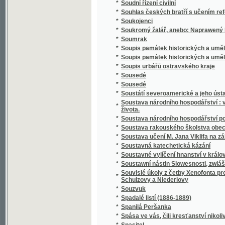
*
Spisy Kampelíkovy
*
Spisy Karla Hynka Máchy
*
Spisy Karla Hynka Máchy.
*
Spisy Karla staršího z Žerotína.
*
Spisy Karoliny Světlé.
*
Spisy Mil. Zdir. Poláka
*
Spisy právnické o právu českém v XVI-tém s
*
Spisy S.K. Macháčka.
*
Spisy Sofie Podlipské.
*
Spisy Václ. Klim. Klicpery
*
Spisy Václ. Klim. Klicpery
*
Spisy Václ. Klim. Klicpery.
*
Spogenj mé s Bohem
*
Společenské hry
*
Společenské hry
*
Společenské povinnosti jinochovy
*
Společenský krasořečník český.
*
Společenský převrat, aneb, Pohled do budo
*
Společenský zpěvník český
*
Společenský zpěvník český
*
Spolehlivý průvodčí na cestách po Adrsbac
*
Spolek ku blahu nuzných dítek v Praze
*
Spolek mladých
*
Spor o němčinu
*
Spořitelní spolky dle vzoru Raiffeisenova
*
Spořitelny po farských kollaturách orbě, ř
*
Sprach- und Lesebuch für die Zöglinge des 