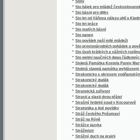
*
Stručný slovník paedagogický
*
Stručný světopis
*
Stručný všeobecný dějepis
*
Stručný všeobecný slovník věcný
*
Stručný zeměpis pro mládež
*
Stručný životopis Stanislava II. Pavlovské
*
Strýc Petr
*
Strýček Bohumil
*
Strýčkovy rozumy
*
Střední Čechy
*
Střelec Kauzedlnjk
*
Stud
*
Studená várka
*
Student hrdina
*
Studentský Seminář v Českých Budějovicíc
*
Studie a povídky
*
Studie dětství
*
Studie květeny v okolí Kladna
*
Studie na vysokých školách pražských, na u
*
Studie o práci
*
Studie v oboru českého útvaru křídového
*
Studie v oboru křídového útvaru v Čechách
*
Studie, krátké a kratší.
*
Studien
*
Studien für den neuern Gartenkünstler
*
Studien im Gebiete der böhmischen Kreidef
Studien über die Methoden und die Benützu
*
Niveauverhältnissen der Umgebungen von 