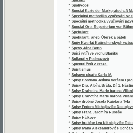
*
Správce školy obecné
*
Spravedlivy jsou cesty Páně
*
Sprawedliwé proroctwj Sibyly, králowny ze 
*
Spůsobové básnictví a jejich literatura
*
Srbské národní pohádky
*
Srbské národní pohádky
*
Srdce
*
Srdce a swět, aneb, Milenka a manželka
*
Srdce lidské
*
Srdce Pána Ježíše a Marie Panny
*
Srdcem i kosmem
*
Srdcem i skutkem
Srdečné Wjtánj Neyoswjceněgssjho Krále Č
*
Králowny České
*
Srnec, aneb, Newinnj winnjci
*
Srovnavací mluvnice jazyka českého a slo
*
Srownánj wssech čtyr swatých ewangelij, to
*
Srownánj zákonů cara Stefana Dušana srbs
*
Ssawectwo
*
Ssest krátkých otázek o sázenj a užitku ze
*
Städtewappen des österreichischen Kaiser
*
Stammrolle der Schlaraffenreiche des Erdba
*
Stáňa
*
Stanislai Wydra, Canonici Ad omnes sanctos 
*
Stanislav a Ludmila
*
Stanovisko Tomáše ze Štítného, mudrce
*
Stanovy české Akademie císaře Františka J
Stanovy zemského jubilejního úvěrního fondu