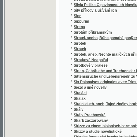
*
k stilistickým cvičením.
*
Skladba jazyka českého
*
Skladby Smetanovy
*
Skláři
*
Sklizeň rostlin hospodářských
*
Skončení třicetileté války, čili, Obležení Pr
*
Skotský zámek
*
Skromný románek a jiné povídky
Skřipec na české nevěrce a svobodomyslníky
*
Nepomuckém"
*
Skřivánek
*
Skřivánek
*
Skutečná Oběť před Bohem
*
Skutky apoštolské
*
Skvrny i paprsky
*
Skvrny na slunci
*
Slabikář
*
Slabikář a první čítanka pro katolické škol
*
Slabikář pro školy obecné
*
Sladkovodní mechovky země České
*
Slaměné srdce
*
Slanské obrázky
*
Slaný a okolí
*
Slatinská kyselka
*
Sláva a úpadek pana Jana Kroutila, pololání
*
Sláva a záhuba rodu Vršovcův
*
Slavia