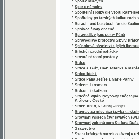
*
v literatuře nejdávnějších vlaských a souse
obyvateli této krajiny i Slavjané nad jiní četně
*
Staroměstský rychtář
Staromoravský Velehrad a okolí jeho v 9. stol
*
Methoda, arcibiskupa moravsko-panonskéh
*
Staropražské novely ze XVI. a XVII. věku
*
Staropražské obrázky
*
Staroskotské ballady
*
Starosta Václav Dobrovský, reformátor ob
*
Starouškové
*
Starověda biblická
*
Starožitnosti a Památky země České.
*
Starožitnosti dob kovů v Evropě.
*
Starší historie
*
Starý dub
*
Starý dům
*
Starý Kamenný most Pražský
*
Starý Knour
*
Starý manžel
*
Starý mládenec
*
Starý pán
*
Starý pán z Domašic
*
Starý sluha
*
Starý věk
*
Starý Werssowec pro rozumnau kratochwjli
*
Starý wozka Petra Třetjho
*
Starým pérem
*
Stařec a jinoch