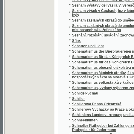
*
Schillerovy Vycházky po Praze a okolí.
*
Schlesiens Landesvertretung und Landeshaus
*
Schneeblumen
Schneller Rathgeber bei Zahlungen zunächst
*
Rathgeber für Jedermann
*
Schoedlerova Kniha přírody
*
Schul- und Erziehungsreden
*
Schulatlas
*
Schule der böhmischen Sprache für Deutsc
*
Schule der böhmischen Sprache für Deutsc
*
Schulkarten
*
Schusterův Biblický dějepis starého i nové
*
Schwarzwaldau
*
Sibiřské črty Vladimíra Korolenka
*
Sibiřské povídky
*
Sibiřští vypovězenci
Sídlo Laureacenského metropolity ve Veleh
*
Římanův až do vyvrácení Velehradu
*
Sieben Jahre in Süd-Afrika
*
Síla a hmota, aneb, Hlavní rysy přirozenéh
*
Síla parní a její působení
*
Silas Marner, tkadlec z Raveloe
*
Silber-Pappeln
*
Silber-Rosen
*
Silhouetty
*
Silhouetty mužů
*
Silhouetty z Prahy
*
Silné ženy