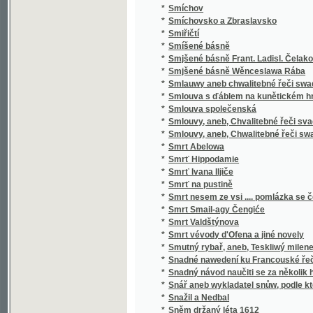
*
Sociální politika států evropských
*
Sociální postavení ženy
*
Sociologie
*
Sofokleův Edip král
*
Sofokleův Oidipus král
*
Sofonisba
*
Sokol
*
Sokol
*
Sokolské sonety
*
Sokolstvo a naše doba
*
Sokové
*
Sokové
*
Sokové
*
Sólové výstupy a popěvky Josefa Frankovs
*
Sólové výstupy Jindřicha Mošny
*
Sólové výstupy Jindřicha Mošny
*
Sonety samotáře
*
Sonety tiché pohody
*
Sonnenberg
*
Sonnenblumen
*
Souboj
*
Souboj s Bohem
*
Soubor nových zákonů školských a vládních
*
Soubor veškerých nauk hospodářských
*
Soucit i vzdor
*
Současné Chorvatsko
*
Soudce zalamejský
*
Soudce, čili, Varuj se prchlivosti!