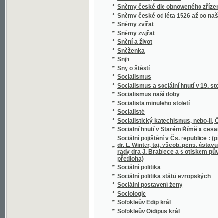
*
Soudní akta konsistoře Pražské
*
Soudní kniha města Jičína
*
Soudní řízení civilní
*
Souhlas českých bratří s učením reformova
*
Soukojenci
*
Soukromý žalář, anebo: Naprawený kárane
*
Soumrak
*
Soupis památek historických a uměleckých v
*
Soupis památek historických a uměleckých
*
Soupis urbářů ostravského kraje
*
Sousedé
*
Sousedé
*
Soustátí severoamerické a jeho ústava
Soustava národního hospodářství : věda o po
*
života.
*
Soustava národního hospodářství politickéh
*
Soustava rakouského školstva obecného
*
Soustava učení M. Jana Viklifa na základě 
*
Soustavná katechetická kázání
*
Soustavné vylíčení hnanství v království Č
*
Soustawní nástin Slowesnosti, zwláště ku 
Souvislé úkoly z četby Xenofonta pro V. a V
*
Schulzovy a Niederlovy
*
Souzvuk
*
Spadalé listí (1886-1889)
*
Spanilá Peršanka
*
Spása ve vás, čili kresťanství nikoliv jako m
*
Spasitel