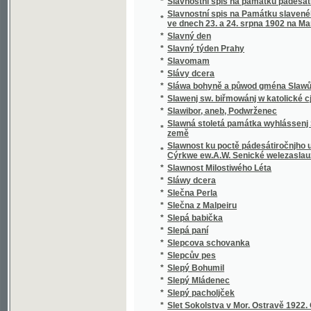
*
Sloup, Macocha, Puňkva
*
Slova do kněh památních
*
Slova k povyjasnění naší slovanské vzájemn
Slova útěchy a poučení všem zkromouceným k
*
modlitby a zpěvy za mrtvé při pohřbu, ke mši
*
Slovácké obrázky
*
Slovanská Květomluva
*
Slovanská slavnost a Slovanská krev
*
Slovanské bájesloví
*
Slovanské hymny
*
Slovanské kvítí
*
Slovanské národní písně a zpěvy litevské.
*
Slovanské pohádky
*
Slovanské právo v Čechách a na Moravě
*
Slovanské studie.
*
Slovanský kalendář na obyčejný rok
*
Slovanský katalog bibliografický
*
Slovanský katalog bibliografický.
*
Slovanský zeměvid
Slovar' jazyka slověn'skago šesti glavnych" 
*
pol'skago.
*
Slovenská přísloví, pořekadla a úsloví
*
Slovenské Pohádky a Pověsti
*
Slovníček cizích slov
*
Slovníček k Učebnici jazyka francouzského 
*
Slovníček opravených chyb pravopisných
*
Slovníček řeči světové volapük
*
Slovník anglicko-český