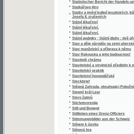
*
Stručný Dějepis Český pro mládež a pěstou
*
Stručný dějepis český s krátkým přehlede
*
Stručný dějepis království Českého
*
Stručný dějepis města a panství Telče
*
Stručný dějepis pro učitele a čekatele národ
*
Stručný dějepis zjevení božího pro nižší tříd
*
Stručný nástin dějin panství a hraběcího ro
*
Stručný nástin dějin spolku akademiků jiho
*
Stručný návod k chovu kapra
*
Stručný návod ku chovu sivenů a pstruhů 
*
Stručný německo-český slovník technický
*
Stručný obraz jazyka českého
*
Stručný obrys historie české literatury
*
Stručný průvodce obrazárnou Společnosti v
*
Stručný průvodce po Praze a výstavišti 189
*
Stručný přehled dějin a nynějšího stavu c. 
Stručný přehled dějin c.k. výsadního sboru
*
až na naše doby
*
Stručný přehled dějin hudby
*
Stručný přehled dějin literatury české doby
*
Stručný přehled dějin literatury české doby 
*
Stručný přehled vlastivědy Moravské
*
Stručný přírodopis člověka, vzrůst, ubyvání 
*
Stručný přírodopis všech tří říší
*
Stručný Seznam Země, čili, Měřický, přírod
*
Stručný silozpyt, čili, Fysika pro školy národ
*
Stručný slovník česko-italský, obsahující z