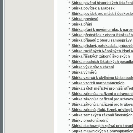
*
Sbírka případů z oboru samosprávy
*
Sbírka přísloví, pořekadal a průpovědí, krerý
*
Sbírka rozličných Nábožných Písní a Litanií
*
Sbírka říšských zákonů školských
*
Sbírka soudních lékařských posudků (superar
*
Sbírka výkladův a kázaní
*
Sbírka výměrů
*
Sbírka vzorců k civilnímu řádu soudnímu a
*
Sbírka vzorců mathematických
*
Sbírka z úloh měřictví pro nižší střední, m
*
Sbírka zákonů a nařízení o zdravotnictví, s
*
Sbírka zákonů a nařízení pro království Če
*
Sbírka zákonů a nařízení pro království Česk
*
Sbírka zákonů, řádů, řízení, privilegií a list
*
Sbírka zemských zákonů školských
*
Sbírky prostonárodní.
*
Sbjrka duchownjch zpěwů pro kostelnj i do
*
Sbjrka mluwnických a prawopisných prawid
*
Sbjrka Powěstj morawských a slezkých.
*
Sborníček pro malíře písma a lakyrníky
*
Sborník
*
Sborník dějepisných prací bývalých žáků V
*
Sborník historický vydaný na oslavu desítile
*
Sborník historický.
*
Sborník hospodářský
*
Sborník hospodářský
*
Sborník illustrovaných románů
*
Sborník okresu hlineckého