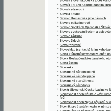
*
Směnka a chek v evropském zákonodárství
*
Směnkářství ze stanoviska praktického
*
Směs obrazů z přírody
*
Směska
*
Směska
*
Smíchov
*
Smíchov
*
Smíchov
*
Smíchov
*
Smíchov
*
Smíchov
*
Smíchovsko a Zbraslavsko
*
Smiřičtí
*
Smíšené básně
*
Smjšené básně Frant. Ladisl. Čelakowskýho
*
Smjšené básně Wěnceslawa Rába
*
Smlauwy aneb chwalitebné řeči swadebnj pr
*
Smlouva s ďáblem na kunětickém hradě, čili
*
Smlouva společenská
*
Smlouvy, aneb, Chvalitebné řeči svadební pr
*
Smlouvy, aneb, Chwalitebné řeči swadební p
*
Smrt Abelowa
*
Smrť Hippodamie
*
Smrť Ivana Iljiče
*
Smrť na pustině
*
Smrt nesem ze vsi .... pomlázka se čepejří
*
Smrt Smail-agy Čengiće