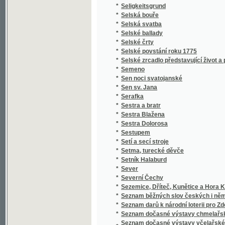
*
Setí a secí stroje
*
Setma, turecké děvče
*
Setník Halaburd
*
Sever
*
Severní Čechy
*
Sezemice, Dříteč, Kunětice a Hora Kunětick
*
Seznam běžných slov českých i německých a 
*
Seznam darů k národní loterii pro Zdeňku H
*
Seznam dočasné výstavy chmelařské ze skl
Seznam dočasné výstavy včelařské pořádan
*
včelařským pro království České
*
Seznam knih učitelského spolku Budeč v Lo
*
Seznam míst v kralovství [sic] Českém
*
Seznam míst v království Českém
*
Seznam míst v království Českém
*
Seznam obcí a úřadů na Podkarpatské Rusi
*
Seznam občasné výstavy bravu vepřového
*
Seznam občasné výstavy hospod. plodin a j
*
Seznam občasné výstavy koní pořádané od 1
*
Seznam občasné výstavy mlékařské
*
Seznam občasné výstavy ovcí
*
Seznam občasné výstavy skotu plemenného 
*
Seznam občasné výstavy žírného dobytka
*
Seznam pro výstavu ovoce, pořádanou skupi
Seznam příspěvků sboru ke zřízení českého 
*
věnovaných
*
Seznam rostlin květeny české
*
Seznam Slow a průpowědj českých we Slow