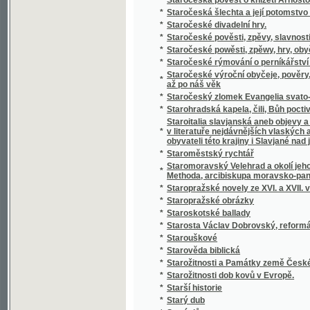
*
Statistický přehled veškerých států na zem
*
Statistik und Beamten-Schematismus des 
*
Statistika císařství Rakouského čili říše R
*
Statistika královského hlavního města Prahy
*
Statistika mocnářství rakousko-uherského
*
Statistika práce, zahálky, výdělku, nemocí,
*
Statistika Svazu českoslovanského Sokolst
*
Statistika zdravotnictví království a zemí v
*
Statistischer Bericht der Handels- und Ge
*
Statistischer Bericht der Handels und Ge
*
Statistischer Bericht der Handels-und Gew
*
Statkářovo jitro
Statky a jmění kollejí jesuitských, klášterů,
*
Josefa II. zrušených
*
Státní lékařství
*
Státní lékařství.
*
Státní lékařství.
*
Státní podniky ; Státní dluhy : dvě přednášky
*
Stav a děje národův na zemi uherské bydlící
*
Stav manželský a příprava k němu
*
Stav Rakouska a jeho budoucnosť
*
Stavitelé chrámu
*
Stavitelské a strojnické předlohy k praktic
*
Stavitelský praktik
*
Stavitelství hospodářské
*
Steckbrief
*
Stěpná Zahrada, obsahugjcj Pobožné modli
*
Stepný král Lear