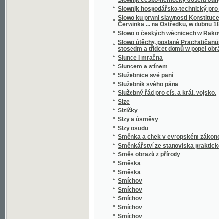
*
Smrt Valdštýnova
*
Smrt vévody d'Ofena a jiné novely
*
Smutný rybař, aneb, Teskliwý milenec
*
Snadné nawedení ku Francouské řeči pro 
*
Snadný návod naučiti se za několik hodin rus
*
Snář aneb wykladatel snůw, podle kterého i w
*
Snažil a Nedbal
*
Sněm držaný léta 1612
*
Sněmy české dle obnoweného zřízení zemské
*
Sněmy české od léta 1526 až po naši dobu.
*
Sněmy zvířat
*
Sněmy zwjřat
*
Snění a život
*
Sněženka
*
Snjh
*
Sny o štěstí
*
Socialismus
*
Socialismus a sociální hnutí v 19. století
*
Socialismus naší doby
*
Socialista minulého století
*
Socialisté
*
Socialistický katechismus, nebo-li, Červen
*
Socialní hnutí v Starém Římě a cesarismus
Sociální pojištění v Čs. republice : (přednášk
dr. L. Winter, taj. všeob. pens. ústavu dr. J
*
rady dra J. Brablece a s otiskem původního
předloha)
*
Sociální politika