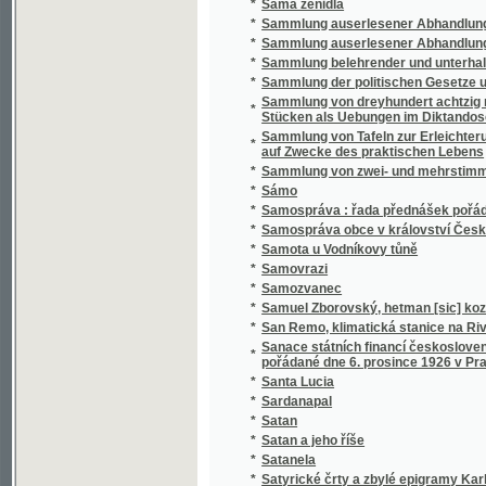
*
Sammlung belehrender und unterhaltender 
*
Sammlung der politischen Gesetze und Vero
Sammlung von dreyhundert achtzig neun Sät
*
Stücken als Uebungen im Diktandoschreibe
Sammlung von Tafeln zur Erleichterung des
*
auf Zwecke des praktischen Lebens
*
Sammlung von zwei- und mehrstimmigen Li
*
Sámo
*
Samospráva : řada přednášek pořádaných 
*
Samospráva obce v království Českém
*
Samota u Vodníkovy tůně
*
Samovrazi
*
Samozvanec
*
Samuel Zborovský, hetman [sic] kozákův Z
*
San Remo, klimatická stanice na Rivieře
Sanace státních financí československých : 
*
pořádané dne 6. prosince 1926 v Praze
*
Santa Lucia
*
Sardanapal
*
Satan
*
Satan a jeho říše
*
Satanela
*
Satyrické črty a zbylé epigramy Karla Havl
*
Sazavo Emmauzskoje svjatoe blagověstvov
*
Sázavské vlny
*
Sběratel brouků
*
Sbírka českých národních písní
*
Sbírka českých národních písní