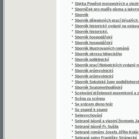
*
Sborník poliklinický
*
Sborník prací filologických vydaný na oslavu
*
Sborník průmyslnický
*
Sborník průmyslnický
*
Sborník Sokolské župy podbělohorské
*
Sborník Svatomethodějský
*
Scelování držebnosti pozemkové a zakládán
*
Scéna za scénou
*
Se srdcem divno hrát
*
Se stupně k stupni
*
Sebevychování
*
Sebrané básně a vlastní životopis Jana Hav
*
Sebrané básně Fr. Sušila
*
Sebrané romány Josefa Jiřího Kolára
*
Sebrané spisy Františky Stránecké
*
Sebrané světské a duchovní básně Josefa V
*
Sebrané zábavné spisy Rittersbergovy.
Sebránj některých jubilegnjch kázánj, držáný
*
rakauských zemjch
*
Sedlák kavalír a jiné novely
*
Sedlské Námluwy
*
Sedm havránků
*
Sedm let v jižní Africe
*
Sedm proti Thebám
*
Sedmero hlavních hříchů
*
Sedmero postních kázání
*
Sedmero postních řečí o oběti mše svaté