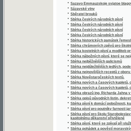
*
Sbírka českých národních písní
*
Sbírka českých národních písní
*
Sbírka historických památek řemesla kože
*
Sbírka chrámových zpěvů pro školní mládež
*
Sbírka kostelních písní a modliteb pro mlá
*
Sbírka nábožných písní, které se nejčastěji
*
Sbírka nejběžnějších galicismů
*
Sbírka nejdůležitějších jedlých, podezřelých
*
Sbírka nejnovějších receptů z oboru vinařství
*
Sbírka Nověstaročeských textů.
*
Sbírka nových a časových kupletů, dvojzpě
*
Sbírka nových a časových kupletů, dvojzpě
*
Sbírka obrazů ing. Richarda Jahna v Praze
*
Sbírka opisů původních listin, dekretů a priv
*
Sbírka písní k domácí pobožnosti, ku mši sv
*
Sbírka písní pro poutníky farnosti jaroměřic
Sbírka písní pro školu Staroboleslavskou, Lh
*
kapitolnímu děkanství přivtělené
*
Sbírka písní, které se zpívají při službách
*
Sbírka pohádek a pověstí moravských zvláš
*
Sbírka pověstí historických lidu českého v 
*
Sbírka povídek a arabesk
*
Sbírka povídek pro mládež českoslovansko
*
Sbírka proslovů
*
Sbírka přání
*
Sbírka přání k novému roku, k narozeninám,
*
Sbírka přednášek z oboru lékařského