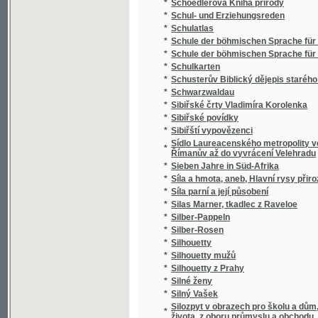
*
Silný Vašek
Silozpyt v obrazech pro školu a dům, třicet 
*
života, z oboru průmyslu a obchodu, vědy i 
*
Silvia Pellika O povinnostech člověka
*
Síly přírody a užívání jich
*
Sion
*
Sippurim
*
Sirena
*
Sirotám příbramským
*
Sirotci, anebo, Bůh spomáhá ponjženým, n
*
Sirotek
*
Sirotek
*
Sirotek, aneb, Nechte maličkých přijíti ke m
*
Sirotkové Neapolští
*
Sirotkové v pralese
*
Sitten, Gebräuche und Trachten der Bewohn
*
Sittensprüche und Lebensregeln zu Vorschrif
*
Six Polonaises originales avec Trios pour le
*
Sjezd a jiné novelly
*
Skaláci
*
Skalak
*
Skalní duch, aneb, Tajné zločiny hraběnky z
*
Skály
*
Skály Prachovské
*
Skarb zaczarowany
*
Skizze zu einem biologisch-harmonischen 
*
Skizzy a studie novelistické
Skladba (syntaxis) jazyka latinského s přip