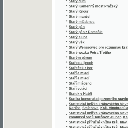
*
Stero žalmů
*
Stichotvorenija
*
Still und Bewegt
*
Stillleben eines Grenz-Officiers
*
Stimmungsbilder aus der Schweiz
*
Stínem k úsvitu
*
Stínová hra
*
Stíny
*
Sto bájek pro mládež českoslovanskou
*
Sto básnj pro djtky
*
Sto let od Váňova nálezu uhlí u Kladna
*
Sto let práce
*
Sto malých básní
*
Sto panen
*
Sto povídek naší milé mládeži
*
Sto prostonárodních pohádek a pověstí slo
*
Sto úvah krátkých a vážných rozjímajícím 
*
Sto welmi naučných dwau řádkowých bágek
*
Stoletá Památka Kostela Panny Marye w měs
*
Stoletá slawná památka wyhlássenj za Sw
*
Strakonicko s okresem vodňanským a hor
*
Strakonický dudák
*
Strakonický dudák
*
Strannická zuřivost
*
Strasti a slasti dvou přátel
*
Strašný hrdelní soud v Kocourově
*
Stratonika a jiné povídky