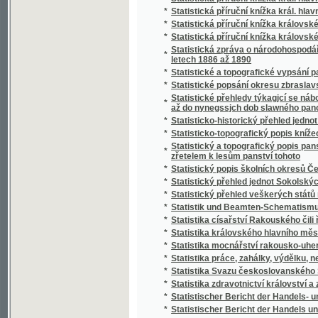
*
Stráž českého Pošumaví
*
Stráž na Rýně
*
Strážce jazyka
*
Strážmistr
*
Strážný duch na prairii
*
Strejčkové z Moravy
*
Streyčka Bohuslawa rozmluwy s dětmi o me
*
Stručná fysika k potřebě mládeže škol obe
*
Stručná katolická dogmatiká
*
Stručná katolická liturgika Dominika Aloise
*
Stručná mluvnice jazyka latinského
*
Stručná mluvnice pro nižší realné školy
*
Stručná náuka o českém básnictví
*
Stručná nauka o účetnictví jednoduchém i s
*
Stručná nauka o zboží
*
Stručná tělo- a zdravověda pro školy a dom
*
Stručné dějiny c. a k. pěšího pluku Humberta I
*
Stručné dějiny literatury české
*
Stručné popsání hlawního chrámu w Miláně
*
Stručné popsání Pražského hlavního chrámu
Stručné popsání svěřenského velkostatku Ko
*
Stadiona-Thannhausenu a předmětů z tohot
*
Stručné poučení o předpisech poplatkových p
*
Stručné poučení o štěpařství a o pěstování
*
Stručný a úplný Přehled katolického nábože
*
Stručný běh dějin Starého zákona a církve K
*
Stručný dějepis církevní pro školu a dům
*
Stručný dějepis Čech