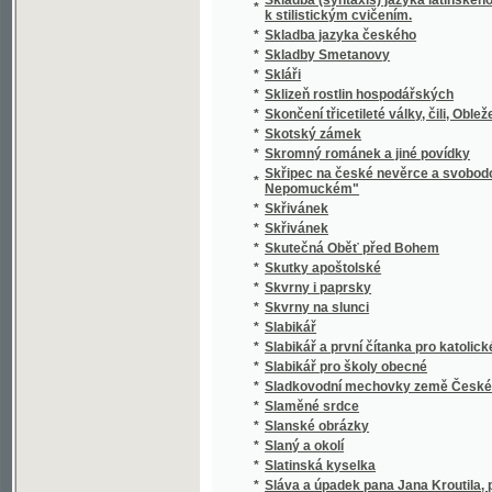
*
Slavie
*
Slavín žen českých.
*
Slavná disciplinární komise! Juste judicate f
*
Slavná župa
*
Slavníkovci a Vršovci
*
Slavnost Jungmannova
*
Slavnost na Lipanech
*
Slavnost položení základního kamena k nár
*
Slavnost profesní, čili, Skládání sv. slibů d
*
Slavnosti a obyčeje lidové z Moravy na Ná
*
Slavnostné zvuky ke druhotinám kněžským d
*
Slavnostní Almanah učitelský na jubilejní ro
*
Slavnostní List
*
Slavnostní list knihtiskárny Aloisa Wiesnera
*
Slavnostní list ku sjezdu bývalých žáků reál
Slavnostní list v upomínku na zábavy pořá
*
odbory matičními Měšťanskou a Umělecko
*
Slavnostní památník
Slavnostní řeč již přednesl při zahájení sje
*
15. máje 1880
Slavnostní řeč, kterou při odhalení pamětn
*
proslovil Arnošt Jan Winter
*
Slavnostní schůze generálního komitétu zems
*
Slavnostní spis na památku padesátiletého 
Slavnostní spis na Památku slaveného založe
*
ve dnech 23. a 24. srpna 1902 na Mariansk
*
Slavný den
*
Slavný týden Prahy
*
Slavomam