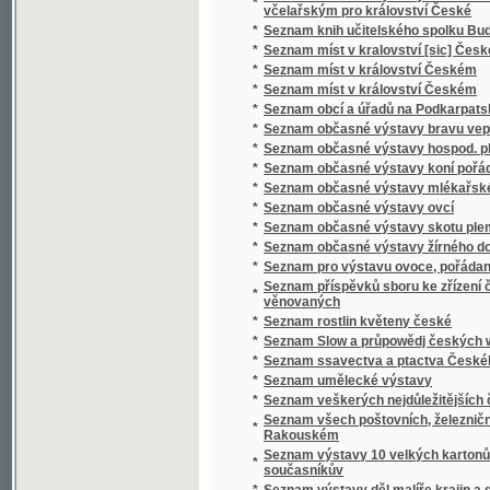
*
Seznam ssavectva a ptactva Českého mus
*
Seznam umělecké výstavy
*
Seznam veškerých nejdůležitějších časopis
Seznam všech poštovních, železničních, ryc
*
Rakouském
Seznam výstavy 10 velkých kartonů Jana Bedř
*
současníkův
*
Seznam výstavy děl malíře krajin a genru K
*
Seznam výstavy děl Vasila V. Veresčagina
Seznam výšek v Čechách, jež v letech 1877 
*
byly
*
Seznam zaslaných obrazů do umělecké výsta
Seznam zaslaných obrazů do umělecké výsta
*
místnostech sálu žofínského
*
Seznání, rozbírání, skládání, zachowání a či
*
Sfinx
*
Schatten und Licht
*
Schematismus der Bierbrauereien in Böhme
*
Schematismus für das Königreich Böheim
*
Schematismus für das Königreich Böhmen
*
Schematismus obecného školstva na Mora
Schematismus školních úřadův, škol obecný
*
hospodářských škol na Moravě 1895
*
Schematismus velkostatků v království Č
*
Schematismus, vydaný výborem zemským kr
*
Schilder-Schau
*
Schiller
*
Schillerova Panna Orleanská