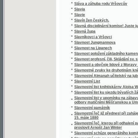
*
Slávy dcera
*
Sláwa bohyně a půwod gména Slawůw čili S
*
Slawenj sw. biřmowánj w katolické cjrkwi
*
Slawibor, aneb, Podwrženec
Slawná stoletá památka wyhlássenj Swatéh
*
země
Slawnost ku poctě pádesátiročnjho učitels
*
Cýrkwe ew.A.W. Senické welezaslaužilého ss
*
Slawnost Milostiwého Léta
*
Sláwy dcera
*
Slečna Perla
*
Slečna z Malpeiru
*
Slepá babička
*
Slepá paní
*
Slepcova schovanka
*
Slepcův pes
*
Slepý Bohumil
*
Slepý Mládenec
*
Slepý pacholjček
*
Slet Sokolstva v Mor. Ostravě 1922. Ostrav
*
Slezské báje a pověsti národní
*
Slezské konfiskace
*
Slib
*
Slitování a láska
*
Slohy stavitelské od nejstarších dob až na d
*
Slomšek-ovy Homilie na epištoly roku círke
*
Slosovací plány veškerých rakousko-uhersk