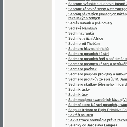
*
Sedmero postnjch kázanj o nedůwěře w lidi
*
Sedmero povídek
*
Sedmero powjdek pro djtky a milownjky gic
*
Sedmero proutkův ze spisův M. Jana Husi
*
Sedmero skutkův tělesného milosrdenství
*
Sedmikrásky
*
Sedmikrásy
*
Sedmmecjtma swatečnjch kázanj Vincencia
*
Sedmnáctero Kázanj postnjch, swátečnjch y 
*
Segnuis Irritant or Eight Primitive Folk-lore 
*
Sektáři na Rusi
*
Sekvestrace soudní dle práva rakouského
*
Selanky od Jaroslava Langera
*
Seligkeitsgrund
*
Selská bouře
*
Selská svatba
*
Selské ballady
*
Selské črty
*
Selské povstání roku 1775
*
Selské zrcadlo představující život a působen
*
Semeno
*
Sen noci svatojanské
*
Sen sv. Jana
*
Serafka
*
Sestra a bratr
*
Sestra Blažena
*
Sestra Dolorosa
*
Sestupem