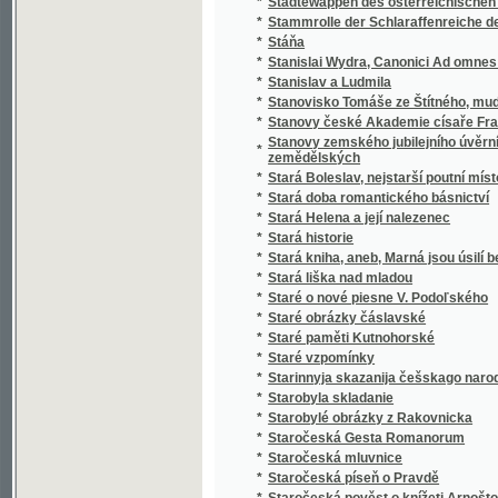
*
Stařeček z hor
*
Staří a mladí
*
Staří a mladí
*
Staří mládenci
*
Staří vojáci
*
Statek v Habří
*
Statika konstrukcí pozemního stavitelství
Statistická knížka královského hlavního mě
*
Karlína, Smíchova, Král. Vinohradů a Žižkov
Statistická knížka královského hlavního m
*
kommissí obcí Holešovic-Buben, Karlína, Sm
*
Statistická příruční knížka král. hlav. města
*
Statistická příruční knížka král. hlavního měs
*
Statistická příruční knížka král. hlavního m
*
Statistická příruční knížka královského hla
*
Statistická příruční knížka královského hla
Statistická zpráva o národohospodářských
*
letech 1886 až 1890
*
Statistické a topografické vypsání panství V
*
Statistické popsání okresu zbraslavského v
Statistické přehledy týkagjcí se náboženstw
*
až do nynegssjch dob slawného panowánj na
*
Statisticko-historický přehled jednot Sokol
*
Statisticko-topografický popis knížecího Šv
Statistický a topografický popis panství Ná
*
zřetelem k lesům panství tohoto
*
Statistický popis školních okresů Čech :
*
Statistický přehled jednot Sokolských