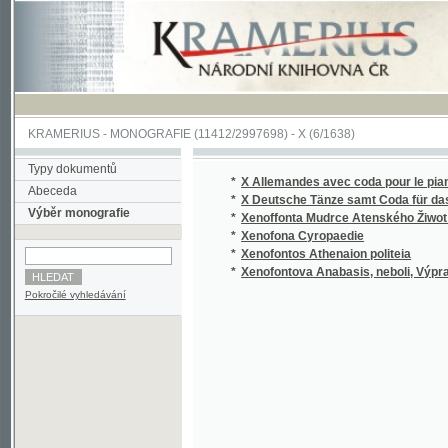
KRAMERIUS
-
MONOGRAFIE
(11412/2997698) -
X (6/1638)
Typy dokumentů
*
X Allemandes avec coda pour le piano=forte
Abeceda
*
X Deutsche Tänze samt Coda für das Piano
Výběr monografie
*
Xenoffonta Mudrce Atenského Žiwot a Skut
*
Xenofona Cyropaedie
*
Xenofontos Athenaion politeia
*
Xenofontova Anabasis, neboli, Výprava Kyr
Pokročilé vyhledávání