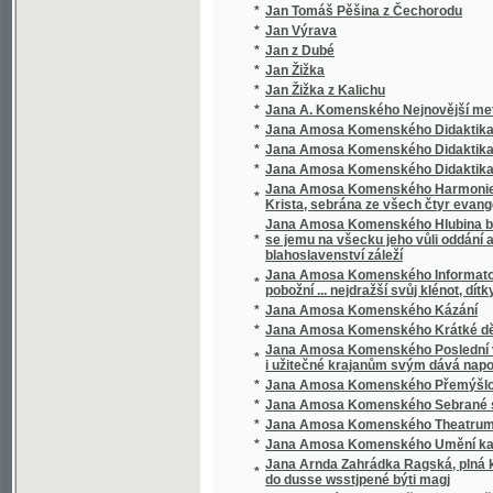
Krista, sebrána ze všech čtyr evangelistu a
Jana Amosa Komenského Hlubina bezpečnost
*
se jemu na všecku jeho vůli oddání a poddá
blahoslavenství záleží
Jana Amosa Komenského Informatorium školy
*
pobožní ... nejdražší svůj klénot, dítky své mil
*
Jana Amosa Komenského Kázání
*
Jana Amosa Komenského Krátké dějiny cír
Jana Amosa Komenského Poslední vůle, aneb,
*
i užitečné krajanům svým dává napomenutí
*
Jana Amosa Komenského Přemýšlování
*
Jana Amosa Komenského Sebrané spisy vy
*
Jana Amosa Komenského Theatrum universi
*
Jana Amosa Komenského Umění kazatelsk
Jana Arnda Zahrádka Ragská, plná křesťans
*
do dusse wsstjpené býti magj
*
Jana Bunyána cesta Křesťana Z města Zkáz
*
Jana Bunyana Cesta křesťana z města zkáz
*
Jana Ev. Kosiny Drobné spisy
*
Jana Havelky Vybrané spisy vychovatelské
*
Jana Jowiána Pontána Knihy o statečnosti 
*
Jana Kaprasa Sebrané rozpravy psycholog
Jana Kořjnka, welebného kněze z Towaryšstw
*
Kuttnohorské
*
Jana Ladislawa Pyrkera Perly poswátné
*
Jana Lepaře Všeobecný dějepis k potřebě 
*
Jana Miltona Ztracený rág
*
Jana Pravoslava Koubka Sebrané spisy ver
*
Jana Slawomíra Tomíčka Děje anglické zem