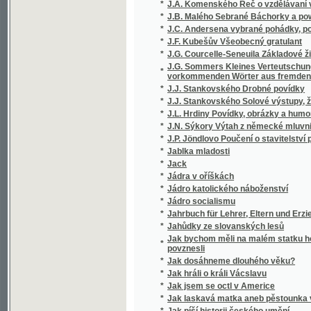
*
J.F. Kubešův Všeobecný gratulant
*
J.G. Courcelle-Seneuila Základové živnostni
J.G. Sommers Kleines Verteutschungswörterb
*
vorkommenden Wörter aus fremden Sprachen
*
J.J. Stankovského Drobné povídky
*
J.J. Stankovského Solové výstupy, žerty a
*
J.L. Hrdiny Povídky, obrázky a humoresky
*
J.N. Sýkory Výtah z německé mluvnice
*
J.P. Jöndlovo Poučení o stavitelství pozemn
*
Jablka mladosti
*
Jack
*
Jádra v oříškách
*
Jádro katolického náboženství
*
Jádro socialismu
*
Jahrbuch für Lehrer, Eltern und Erzieher
*
Jahůdky ze slovanských lesů
Jak bychom měli na malém statku hospodařit
*
povznesli
*
Jak dosáhneme dlouhého věku?
*
Jak hráli o králi Vácslavu
*
Jak jsem se octl v Americe
*
Jak laskavá matka aneb pěstounka vychováv
*
Jak píší historii českého umění
*
Jak sázeti do loterie, bychom zcela jistě vyhr
*
Jak se kdy v Čechách tancovalo
*
Jak se měnily a ustálily meze Čech a Rakou
*
Jak se odnárodnilo horní Povltaví