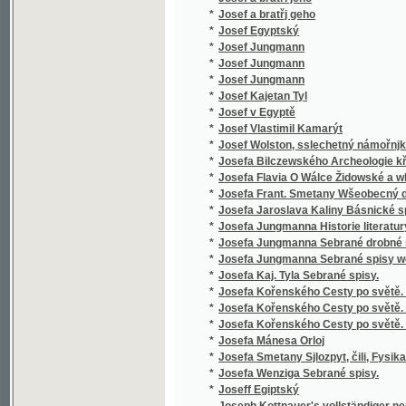
*
Jozeff Černoweský
*
Jozefka, anebo, Podiwné schledánj
*
Jsou-li duchové?
*
Jubilejní almanah českého učitelstva na Mo
*
Jubilejní kniha
*
Jubilejní Památník na oslavu čtyřicetiletého
*
Jubilejní výroční zpráva padesátiletého trv
*
Jubilejní výstava zemská království Českéh
*
Jubilejní zpráva Státní čs. průmyslové školy
*
Judiciorum saxonicorum per Moraviam sept. 
*
Judita
*
Jules Gerard, proslulý lvobijce
*
Julius a Pamfilius, nebo, Kráčejte ve světle,
*
Julius Caesar
*
Julius Caesar.
*
Junáci na Otavě
*
Junácké kresby černohorské.
*
Junácké kresby černohorské.
*
Junácké písně národa bulharského.
*
Junges Leben und Streben
*
Jurij Kozják, slovinský janičar
*
Justiniana ciesaře Ustanovenie a naučenie,