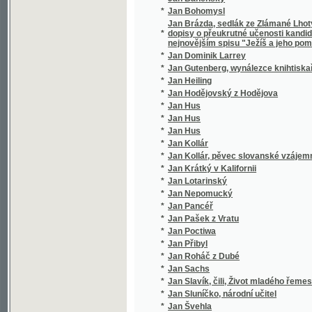
*
Jan Hus
*
Jan Hus
*
Jan Hus
*
Jan Kollár
*
Jan Kollár, pěvec slovanské vzájemnosti
*
Jan Krátký v Kalifornii
*
Jan Lotarinský
*
Jan Nepomucký
*
Jan Pancéř
*
Jan Pašek z Vratu
*
Jan Poctiwa
*
Jan Přibyl
*
Jan Roháč z Dubé
*
Jan Sachs
*
Jan Slavík, čili, Život mladého řemeslníka
*
Jan Sluníčko, národní učitel
*
Jan Švehla
*
Jan Tomáš Pěšina z Čechorodu
*
Jan Výrava
*
Jan z Dubé
*
Jan Žižka
*
Jan Žižka z Kalichu
*
Jana A. Komenského Nejnovější metoda ja
*
Jana Amosa Komenského Didaktika
*
Jana Amosa Komenského Didaktika, to jest
*
Jana Amosa Komenského Didaktika, to jest
Jana Amosa Komenského Harmonie, aneb, Roz
*