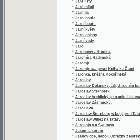
*
Jaroslav Dolanský, čili, Utrpením ku blahu
*
Jaroslav Šternberk
*
Jaroslav Vrchlický jako učitel lidstva
*
Jaroslav Zásmucký.
*
Jaroslava
*
Jaroslaw Šternberg w bogi proti Tatarům
*
Jaroslaw Witiez na Tatary
*
Jarossjn a a Swatawa
*
Jasem a šerem
*
Jasnovidce, neboli, Obrázky z Norska
*
Jean Baudry
Jean Gutenberg, ne en 1412 a Kuttenberg en 
*
novembre 1445, inventeur de l'imprimerie 
*
Ječmen a druhy jeho
*
Ječmen, jeho posuzování, pěstování a zušl
*
Jedenácté přikázání
*
Jedináček
*
Jedině pravý židovsko-chaldejský snář
*
Jedlé a škodlivé houby ve svých nejdůležitě
Jednací řád zemského jubilejního úvěrního f
*
zemědělských
*
Jednání a dopisy konsistoře katolické i utrak
*
Jednání VIII. všeobecného sjezdu záloženské
*
Jednota bratrská v prvním vyhnanství
*
Jednota svatého dětství Pána Ježíše a dítk
*
Jednoženství a mnohoženství
*
Jeho cís. a král. Výsosť arcivévoda Karel L
*
Jeho eminencí kardinála Wisemana Fabiola, 