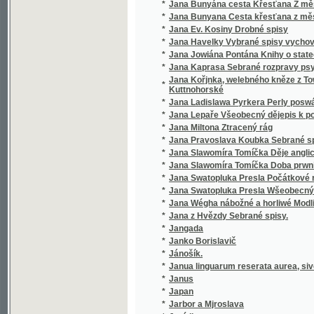
*
Jana Slawomíra Tomíčka Doba prwního člowě
*
Jana Swatopluka Presla Počátkové rostlino
*
Jana Swatopluka Presla Wšeobecný rostlinopis,
*
Jana Wégha nábožné a horliwé Modlitby pro
*
Jana z Hvězdy Sebrané spisy.
*
Jangada
*
Janko Borislavič
*
Jánošík.
*
Janua linguarum reserata aurea, sive semin
*
Janus
*
Japan
*
Jarbor a Mjroslava
*
Jaré listy
*
Jaré mládí
*
Jarmila
*
Jarní bouře
*
Jarní bouře
*
Jarní květy
*
Jarní ohlasy
*
Jarní vody
*
Jaro
*
Jarohněw z Hrádku.
*
Jaromíra Radimská
*
Jaromjr
*
Jaromjrowa prwnj Knjha ke Čtenj
*
Jaronka, kněžna Kokořinská
*
Jaroslav