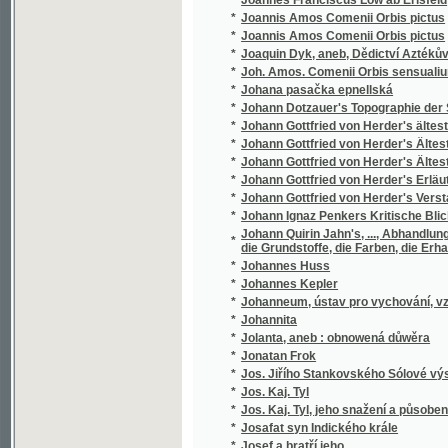
*
Josef a bratřj geho
*
Josef Egyptský
*
Josef Jungmann
*
Josef Jungmann
*
Josef Jungmann
*
Josef Kajetan Tyl
*
Josef v Egyptě
*
Josef Vlastimil Kamarýt
*
Josef Wolston, sslechetný námořnjk
*
Josefa Bilczewského Archeologie křesťansk
*
Josefa Flavia O Wálce Židowské a wlastní ži
*
Josefa Frant. Smetany Wšeobecný dějepis 
*
Josefa Jaroslava Kaliny Básnické spisy
*
Josefa Jungmanna Historie literatury české
*
Josefa Jungmanna Sebrané drobné spisy
*
Josefa Jungmanna Sebrané spisy weršem i
*
Josefa Kaj. Tyla Sebrané spisy.
*
Josefa Kořenského Cesty po světě. Plavba 
*
Josefa Kořenského Cesty po světě. Z Číny ok
*
Josefa Kořenského Cesty po světě. Žapons
*
Josefa Mánesa Orloj
*
Josefa Smetany Sjlozpyt, čili, Fysika
*
Josefa Wenziga Sebrané spisy.
*
Joseff Egiptský
Joseph Kottnauer's vollständiger neuer prage
*
gesellschaftlichen Lebens
*
Jošt z Rosenberka a jeho doba