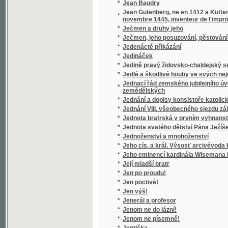
*
Její mladší bratr
*
Jen po proudu!
*
Jen poctivě!
*
Jen výš!
*
Jenerál a profesor
*
Jenom ne do lázní!
*
Jenom ne písemně!
*
Jeptiška
*
Jeskyně, aneb Příhody hrabat Sokolowskýc
*
Jesličky
*
Jessonda
*
Jestřáb contra Hrdlička
*
Jesuita
*
Jesuité
*
Ještě slovo o Národním divadle
*
Ježíš a jeho poměr ku křesťanství
*
Ježíš na kříži
*
Ježíš přítel dítek
*
Ježíš ve světle pravdy a ve světle zdravéh
*
Ježíšek
*
Ježjš Kristus, wzor dokonalosti
*
Ježjš, Spasitel swěta, nebo, Ewangelia swa
*
Jidáš Iškariotský
*
Jih
*
Jih
*
Jihoslovanské povídky
*
Jihovýchodní Čechy