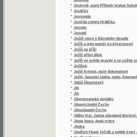
*
Jihozápadní Čechy
*
Jiljího Vrat. Jahna působení literární a politi
*
Jinak hlava, jinak srdce
*
Jindra
*
Jindřich Flood, řečník a politik irský - 1732-9
*
Jindřich Fügner
*
Jindřich IV. z Hradce
*
Jindřich z Lipé
*
Jindřicha Zschokka Novelly humoristické
*
Jindřichův Hradec
*
Jiné tři povídky
Jinoch a jeho poměr k dívce, čili, Umění, kt
*
za ženu s nejlepšími vlastnostmi
*
Jiný vzduch
*
Jiří Miloslavský, aneb Rusové roku 1612.
*
Jiří z Poděbrad
*
Jiřího Sixay-e Křesťanská naučení a modlit
*
Jiřího Sloty Rajeckého Básnické spisy
*
Jiřího Volného Písně kratochvilné
*
Jiřík, malý umělec, jako vítěz nad životem
*
Jiřina
*
Jiskry a plamínky
*
Jiskry na moři
*
Jistá a skussená Lékařstwí koňská
*
Jitka, hraběnka Toggenburská
*
Jitřenka
*
Jitřenka, čili, První biblická čítanka pro útlo
*
Jitřní písně