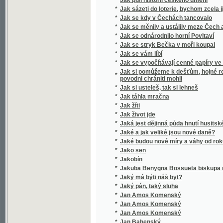
*
Jak se stryk Bečka v moři koupal
*
Jak se vám líbí
*
Jak se vypočítávají cenné papíry ve Vídeň
Jak si pomůžeme k dešťům, hojné rose, chtí
*
povodni chrániti mohli
*
Jak si usteleš, tak si lehneš
*
Jak táhla mračna
*
Jak žíti
*
Jak život jde
*
Jaká jest dějinná půda hnutí husitského?
*
Jaké a jak veliké jsou nové daně?
*
Jaké budou nové míry a váhy od roku 1876
*
Jako sen
*
Jakobín
*
Jakuba Benygna Bossueta biskupa meldens
*
Jaký má býti náš byt?
*
Jaký pán, taký sluha
*
Jan Amos Komenský
*
Jan Amos Komenský
*
Jan Amos Komenský
*
Jan Bahenský
*
Jan Bohomysl
Jan Brázda, sedlák ze Zlámané Lhoty, v půtc
*
dopisy o přeukrutné učenosti kandidáta filo
nejnovějším spisu "Ježíš a jeho poměr ku k
*
Jan Dominik Larrey
*
Jan Gutenberg, wynálezce knihtiskařstwj
*
Jan Heiling
*
Jan Hodějovský z Hodějova