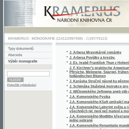
KRAMERIUS
-
MONOGRAFIE
(11412/2997698) -
J (297/76113)
Typy dokumentů
*
J. Arbesa Mravokárné románky
Abeceda
*
J. Arbesa Povídky a kresby.
Výběr monografie
*
J. Ex. hrabě František Thun z Hohenšteina, c
J. F. Kirchner’s praktische Anweisung zur 
*
Pfirsiche, Melonene, Spargel, frühen Erdbe
holländischen Blumen
*
J. Karáska Stručný návod ku pěstování květi
Pokročilé vyhledávání
*
J. Schimáka Služebná instrukce pro úředníky
*
J. Wlčkowského Jeftowna aneb slib wéwody
*
J.A. Komenského Fysika
*
J.A. Komenského Kšaft umírající matky Jed
J.A. Komenského Labyrint světa a ráj srdce,
*
všechněch nic není než matení a motání, ...
J.A. Komenského Modlitby křesťanské, totiž
*
jedno sebrané
*
J.A. Komenského Renuntiatio mundi, to jest
*
J.A. Komenského Řeč o vzdělávaní vtipu, mlu
*
J.B. Malého Sebrané Báchorky a powěsti ná
*
J.C. Andersena vybrané pohádky, povídky a 