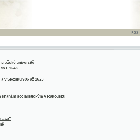
RSS
-
TISK
-
NÁP
é universitě
648
ezsku 906 až 1620
m socialistickým v Rakousku