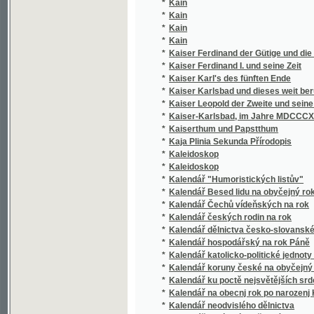
*
Kain
*
Kaiser Ferdinand der Gütige und die Revolu
*
Kaiser Ferdinand I. und seine Zeit
*
Kaiser Karl's des fünften Ende
*
Kaiser Karlsbad und dieses weit berühmten 
*
Kaiser Leopold der Zweite und seine Zeit
*
Kaiser-Karlsbad, im Jahre MDCCCXXII
*
Kaiserthum und Papstthum
*
Kaja Plinia Sekunda Přírodopis
*
Kaleidoskop
*
Kaleidoskop
*
Kalendář "Humoristických listův"
*
Kalendář Besed lidu na obyčejný rok
*
Kalendář Čechů vídeňských na rok
*
Kalendář českých rodin na rok
*
Kalendář dělnictva česko-slovanského na o
*
Kalendář hospodářský na rok Páně
*
Kalendář katolicko-politické jednoty pro kr
*
Kalendář koruny české na obyčejný rok
*
Kalendář ku poctě nejsvětějších srdcí Pána 
*
Kalendář na obecnj rok po narozenj Krysta
*
Kalendář neodvislého dělnictva
*
Kalendář paní a dívek českých na rok
*
Kalendář politických a kulturních událostí v r
*
Kalendář Selského spolku na rok 1886
*
Kalendář učitelský na rok
*
Kalendář Ústřední Matice školské na rok