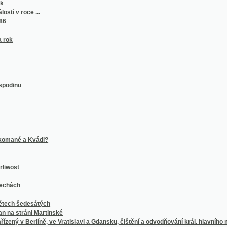
 a Kvádi?
šedesátých
ráni Martinské
 Berlíně, ve Vratislavi a Gdansku, čištění a odvodňování král. hlavního města Prahy
toku do Rýna
u
awého Boha
ch, po celý rok naskrz takměř w každé osadě užjwaných pjsnj