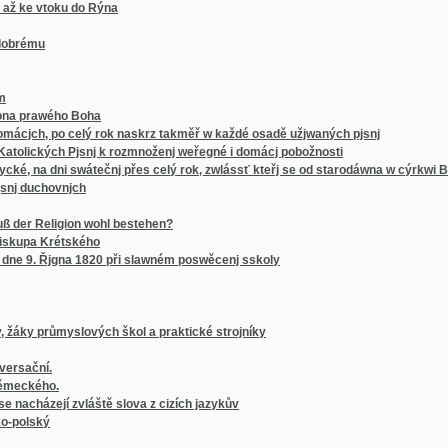
kých Pjsnj k rozmnoženj weřegné i domácj pobožnosti
dni swátečnj přes celý rok, zwlássť kteřj se od starodáwna w cýrkwi Božj, a w této k
chovnjch
Religion wohl bestehen?
 Krétského
 Řjgna 1820 při slawném poswěcenj sskoly
průmyslových škol a praktické strojníky
í.
ho.
ejí zvláště slova z cizích jazykův
ý
ležité tabulky pomocné jež pro školy střední upravil a sestavil F.J. Studnička
 Praze za času sw. Jana Nepomuckého
ebevzetí Panny Marie v Jindřichově Hradci