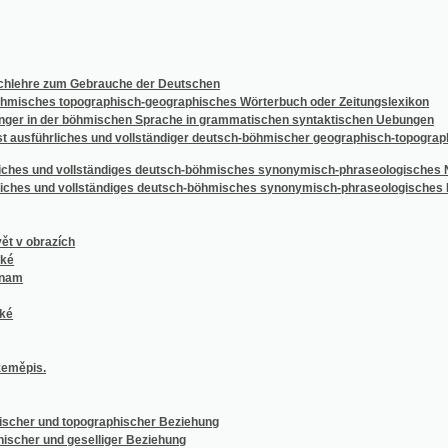
razích
.
 und topographischer Beziehung
 und geselliger Beziehung
e und seine Quellen
äder in geschichtlicher, topographischer, naturhistorischer und medicinischer Hinsich
m dějepisným
ratury czeskiéj
ichisch-ungarischen Reichs-Territoriums