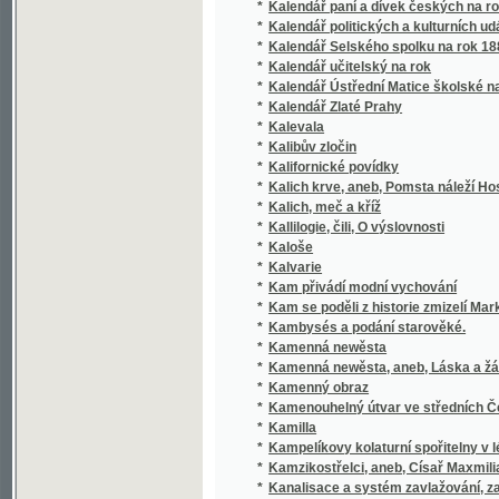
*
Kalendář Zlaté Prahy
*
Kalevala
*
Kalibův zločin
*
Kalifornické povídky
*
Kalich krve, aneb, Pomsta náleží Hospodinu
*
Kalich, meč a kříž
*
Kallilogie, čili, O výslovnosti
*
Kaloše
*
Kalvarie
*
Kam přivádí modní vychování
*
Kam se poděli z historie zmizelí Markomané
*
Kambysés a podání starověké.
*
Kamenná newěsta
*
Kamenná newěsta, aneb, Láska a žárliwost
*
Kamenný obraz
*
Kamenouhelný útvar ve středních Čechách
*
Kamilla
*
Kampelíkovy kolaturní spořitelny v létech 
*
Kamzikostřelci, aneb, Císař Maxmilian na st
*
Kanalisace a systém zavlažování, zařízený v
*
Kanalisování Mohanu z Frankobrodu až ke v
*
Kanárek
*
Kanárek, nebo, Bůh vede všecko k dobrém
*
Kancelářské obrázky
*
Kancionál
*
Kancionál Cyrillský pro školu i chrám
*
Kancionál, aneb, Citara nowého zákona pr
*
Kancionál, čili, Sbjrka cjrkewnjch i domácj