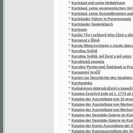
*
Karthaginka
*
Kašpárkovo dobrodružství u loupežníků : ro
*
Katalog českých knih od 1. 1774 až do konce
*
Katalog der Ausstellung von 10 grossen Car
*
Katalog der Ausstellung von Werken des Lan
*
Katalog der Ausstellung von Werken Wassil
*
Katalog der Gemälde-Galerie im Künstlerha
*
Katalog der Gemälde-Galerie im Künstlerha
*
Katalog der Kunst-Ausstellung der Gesellsch
*
Katalog der Kunstausstellung der Gesellsch
*
Katalog der Kunst-Ausstellung der Gesellsc
*
Katalog der Kunstausstellung der Gesellscha
*
Katalog der Kunst-Ausstellung der Gesellsch
*
Katalog der Kunst-Ausstellung der Gesellsch
*
Katalog des gesammten an den Volksschulen
*
Katalog des gesammten an den Volksschulen
*
Katalog des gesammten an den Volksschulen
*
Katalog des gesammten an den Volksschulen
*
Katalog des gesammten an den Volksschulen
*
Katalog knihovny statistické kanceláře krá
*
Katalog krajinské průmyslové, hospodářské 
*
Katalog krajinské, hospodářské a průmyslo
*
Katalog mezinárodní výstavy psů všech dr
*
Katalog obchodního oddělení
*
Katalog obrazárny v Domě umělců Rudolfin
*
Katalog obrazárny v Domě umělců Rudolfin
*
Katalog okresní výstavy školské v Chrudim