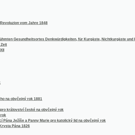
zion vom Jahre 1848
Gesundheitsortes Denkwürdigkeiten, für Kurgäste, Nichtkurgäste und Karlsbader selb
byčejný rok 1881
álovství české na obyčejný rok
Ježíše a Panny Marie pro katolický lid na obyčejný rok
 Pána 1826
oce ...