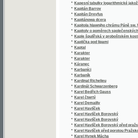
*
Karakter
*
Káranec
*
Karbaníci
*
Karbaník
*
Kardinal Richelieu
*
Kardinál Schwarzenberg
*
Karel Bedřich Gauss
*
Karel čtwrtý
*
Karel Demailly
*
Karel Havlíček
*
Karel Havlíček Borovský
*
Karel Havlíček Borovský
*
Karel Havlíček Borovský před pražskou poro
*
Karel Havlíček před porotou Pražskou dne 
*
Karel Hynek Mácha
*
Karel IV. otec vlasti
*
Karel IV. před Frankensteinem
*
Karel Skreta, maljř
*
Karel Škréta Šotnovský ze Závořic
*
Karl Ignatz Tham's Böhmische Sprachlehre
*
Karl Ignaz Tham's neues deutsch-böhmisch
*
Karl Ignaz Thams Lehrbuch für Anfänger i
Karl Ignaz Thams Neuester möglichst ausfü
*
eigener Nahmen
*
Karl Ignaz Thams neuestes ausführliches u
*
Karl Ignaz Thams Neuestes ausführliches u
*
Karl Nikl's nachgelassene Blätter
*
Karla Al. Vinařického Sebrané spisy