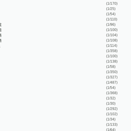
(1/368)
(1/32)
(1/30)
(1/292)
(1/102)
(1/34)
(1/133)
(1/64)
(1/268)
(1/288)
(1/42)
(1/285)
(1/242)
(1/116)
(1/20)
(1/196)
(1/66)
(1/244)
é zkoušce pro topiče a strojdozorce
(1/167)
(1/324)
(1/410)
(1/78)
(1/632)
(1/100)
(1/152)
(1/146)
(1/200)
(1/168)