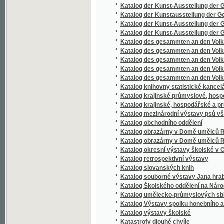
*
Katalog retrospektivní výstavy
*
Katalog slovanských knih
*
Katalog souborné výstavy Jana hraběte Ha
*
Katalog Školského oddělení na Národopisné
*
Katalog umělecko-průmyslových sbírek se
*
Katalog Výstavy spolku honebního a na och
*
Katalog výstavy školské
*
Katastrofy dlouhé chvíle
*
Katechetika
*
Katechismus budování důlního pro podůlní 
*
Katechismus dějin filosofie
*
Katechismus dějin umění
*
Katechismus der Naturgeschichte
*
Katechismus Heidelberský
*
Katechismus ku volbám poslanců sněmovníc
*
Katechismus náboženství katolického pro š
*
Katechismus o chowánj owocnych stromu, an
*
Katechismus o svatých obřadech církve kat
*
Katechismus o zařízení, obstarávání a přeno
*
Katechismus pro obecnj lid a odrostlau i do
*
Katechismus s biblickou dějepravou
*
Katechismus v příkladech
*
Katechismus z nařízení Sněmu Tridentského
*
Katechismus záloženský, aneb, Co věděti má
*
Katechismus, čili, Výklad katolického nábož
*
Katechismus, čili, Výklad náboženství katol
*
Katechismus, to jest, Hlavní pravdy učení 
*
Katechysmus Doktora Martina Lutera