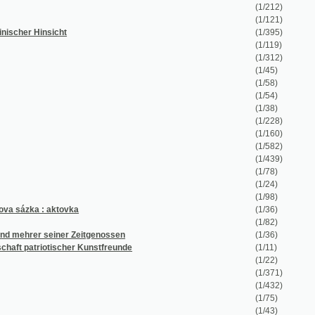
(1/98)
ovka
(1/36)
(1/82)
er Zeitgenossen
(1/36)
cher Kunstfreunde
(1/11)
(1/22)
(1/371)
(1/432)
(1/75)
(1/43)
(1/170)
(1/25)
(1/54)
(1/110)
(1/96)
(1/100)
(1/104)
(1/108)
(1/114)
(1/358)
(1/100)
(1/138)
(1/58)
(1/350)
(1/327)
(1/487)
(1/54)