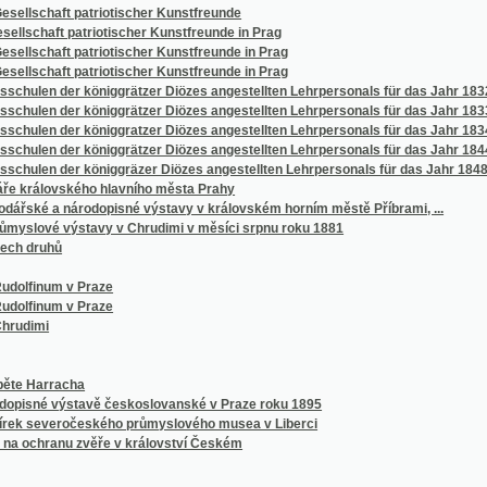
rracha
 výstavě českoslovanské v Praze roku 1895
veročeského průmyslového musea v Liberci
ranu zvěře v království Českém
a dozorce
h pro obce venkovské, pak pro města a průmyslová místa
koly obecné
eb, Krátké ponaučenj o sstěpárstwj, sslechtěnj a užjwanj owoce
olické
su síly stálých parních kotlů a parních strojů čili výklady otázkám dávaným při zákonit
spělegssj sskolnj mládež
 k pastýřům duchovním a z rozkazu Pia V., papeže římského na světlo vydaný
 každý člen a každý vkladatel záložny
enství pro národní školy
ického pro obecné školy
křesťanského evangelického