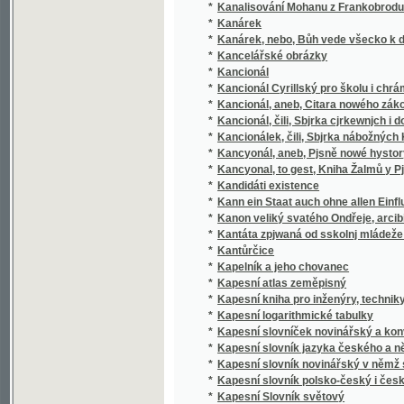
*
Kancionálek, čili, Sbjrka nábožných Katolic
*
Kancyonál, aneb, Pjsně nowé hystorycké, na 
*
Kancyonal, to gest, Kniha Žalmů y Pjsnj du
*
Kandidáti existence
*
Kann ein Staat auch ohne allen Einfluß der 
*
Kanon veliký svatého Ondřeje, arcibiskupa
*
Kantáta zpjwaná od sskolnj mládeže dne 9.
*
Kantůrčice
*
Kapelník a jeho chovanec
*
Kapesní atlas zeměpisný
*
Kapesní kniha pro inženýry, techniky, žáky 
*
Kapesní logarithmické tabulky
*
Kapesní slovníček novinářský a konversačn
*
Kapesní slovník jazyka českého a německé
*
Kapesní slovník novinářský v němž se nacház
*
Kapesní slovník polsko-český i česko-polsk
*
Kapesní Slovník světový
*
Kapesní tabulky logarithmické jakož i jiné dů
*
Kapitán Barrov
*
Kapitán Dreyfus
*
Kapitánowa dcera
*
Kapitola hlawnjho chrámu Páně sw. Wjta w
*
Kapitoly o poměrech společenských
*
Kaple špulířská v proboštském kostele Nan
*
Kaplička pod lipami
*
Kaptal
*
Karakter