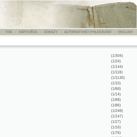
OVĚDA
-
ODKAZY
-
ALTERNATIVNÍ VYHLEDÁVÁNÍ
-
ENGLISH
(1/304)
(1/24)
(1/144)
(1/118)
(1/1130)
(1/10)
(1/68)
(1/14)
(1/88)
(1/86)
(1/248)
(1/147)
(1/27)
(1/16)
(1/76)
(1/118)
(1/40)
(1/122)