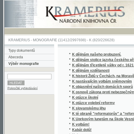
KRAMERIUS
-
MONOGRAFIE
(11412/2997698) -
K (820/226628)
Typy dokumentů
*
K dějinám našeho probuzení.
Abeceda
*
K dějinám stolice jazyka českého při pražsk
Výběr monografie
*
K dějinám třicetileté války od r. 1621 do r. 1
*
K dějinám vzdělanosti
*
K historii Židů v Čechách, na Moravě a v Sl
*
K nastávajícím volbám sněmovním
*
K objasnění našich domácích sporů
Pokročilé vyhledávání
*
K osnově zákona proti nebezpečným snahá
*
K otázce školní
*
K otázce volební reformy
*
K slovanskému jihu
*
K té obraně "reformatorův" a "reformace"
*
K Uprkovým lunetám na škole Vesnině
*
K volbám!
*
Kabát dolů!
*
Kain
*
Kain
*
Kain