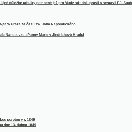
tou v r. 1849
13. dubna 1849
 zum Gebrauche der Deutschen
es topographisch-geographisches Wörterbuch oder Zeitungslexikon
n der böhmischen Sprache in grammatischen syntaktischen Uebungen
hrliches und vollständiger deutsch-böhmischer geographisch-topographisch-mytholog
nd vollständiges deutsch-böhmisches synonymisch-phraseologisches Nationallexikon
nd vollständiges deutsch-böhmisches synonymisch-phraseologisches Nationallexikon