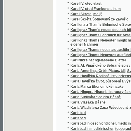
*
Karla Amerlinga Orbis Pictus, čili, Svět v ob
*
Karla Havlíčka Rodinné listy brixenské
*
Karla Havlíčka život, působení a význam
*
Karla Marxa Ekonomické nauky
*
Karla Ningera Historie literatury české
*
Karla Sudimíra Šnaidra Básně
*
Karla Vlasáka Básně
*
Karla Wladislawa Zapa Wšeobecný zeměpis
*
Karlsbad
*
Karlsbad
*
Karlsbad in geschichtlicher, medicinischer
*
Karlsbad in medizinischer, topographischer
*
Karlsbad und seine Heilwirkung
*
Karlsbad, seine geognostischen Verhältniss
*
Karlsbad, seine Gesundbrunnen und Mineralb
*
Karlsbader Führer in Portemonnaie
*
Karlsbader Gedenkbuch
*
Karlstein
*
Karlův Týn i veškeré jeho části s přehlede
*
Karneval v Římě
*
Karola Winarzyckiego o stanie obecnym lite
*
Karolina Světlá
*
Karolina Světlá, její život a její spisy
*
Karolinská epopeja
*
Karoljny Pichlerowé Šwédowé w Praze
*
Karpatský hrnčíř
*
Karten zur Geschichte des heutigen Österre