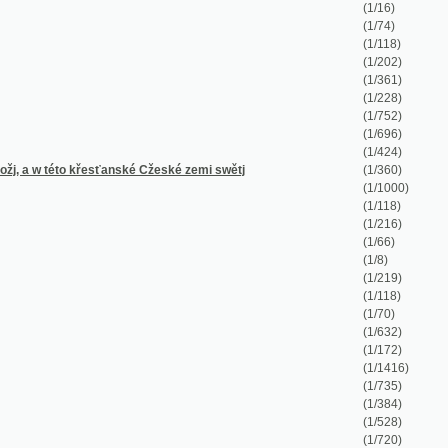
(1/424)
řesťanské Cžeské zemi swětj
(1/360)
(1/1000)
(1/118)
(1/216)
(1/66)
(1/8)
(1/219)
(1/118)
(1/70)
(1/632)
(1/172)
(1/1416)
(1/735)
(1/384)
(1/528)
(1/720)
(1/168)
(1/57)
(1/1722)
(1/130)
(1/16)
(1/128)
(1/28)
(1/98)
(1/118)
(1/116)