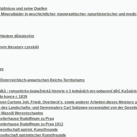
manticko-loupežnická historie o 3 jednáních pro pobavení dětí. Kašpárkova sázka : akt
 r. 1839
tons Joh. Friedr. Overbeck's, sowie anderer Arbeiten dieses Meisters und mehrer sein
dschafts- und Genremalers Carl Spitzweg veranstaltet von der Gesellschaft patriotis
i Werestschagins
use Rudolfinum zu Prag
use Rudolfinum zu Prag 1912
aft patriot. Kunstfreunde
aft patriotischer Kunstfreunde
haft patriotischer Kunstfreunde
ft patriotischer Kunstfreunde in Prag
aft patriotischer Kunstfreunde in Prag
aft patriotischer Kunstfreunde in Prag
 der königgrätzer Diözes angestellten Lehrpersonals für das Jahr 1832
 der königgrätzer Diözes angestellten Lehrpersonals für das Jahr 1833
 der königgratzer Diözes angestellten Lehrpersonals für das Jahr 1834
 der königgrätzer Diözes angestellten Lehrpersonals für das Jahr 1844
 der königgräzer Diözes angestellten Lehrpersonals für das Jahr 1848
lovského hlavního města Prahy
a národopisné výstavy v královském horním městě Příbrami, ...
vé výstavy v Chrudimi v měsíci srpnu roku 1881
uhů
um v Praze
um v Praze
i