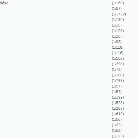
(1/502)
(1/290)
(1/79)
(1/100)
(1/788)
(1/57)
(1/57)
(1/192)
(1/528)
(1/288)
(1/619)
(1/56)
(1/32)
(1/52)
(1/123)
(1/235)
(1/452)
(1/136)
(1/21)
(1/260)
(1/20)
(1/300)
ischer Taschen-Nomenclator, oder, Nenner
(1/72)
 oder Wörterbuch
(1/704)
 oder Wörterbuch
(1/652)
(1/372)
(1/850)