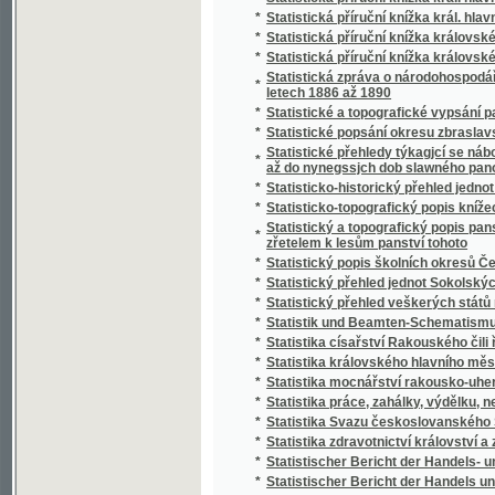
*
Stráž českého Pošumaví
*
Stráž na Rýně
*
Strážce jazyka
*
Strážmistr
*
Strážný duch na prairii
*
Strejčkové z Moravy
*
Streyčka Bohuslawa rozmluwy s dětmi o me
*
Stručná fysika k potřebě mládeže škol obe
*
Stručná katolická dogmatiká
*
Stručná katolická liturgika Dominika Aloise
*
Stručná mluvnice jazyka latinského
*
Stručná mluvnice pro nižší realné školy
*
Stručná náuka o českém básnictví
*
Stručná nauka o účetnictví jednoduchém i s
*
Stručná nauka o zboží
*
Stručná tělo- a zdravověda pro školy a dom
*
Stručné dějiny c. a k. pěšího pluku Humberta I
*
Stručné dějiny literatury české
*
Stručné popsání hlawního chrámu w Miláně
*
Stručné popsání Pražského hlavního chrámu
Stručné popsání svěřenského velkostatku Ko
*
Stadiona-Thannhausenu a předmětů z tohot
*
Stručné poučení o předpisech poplatkových p
*
Stručné poučení o štěpařství a o pěstování
*
Stručný a úplný Přehled katolického nábože
*
Stručný běh dějin Starého zákona a církve K
*
Stručný dějepis církevní pro školu a dům
*
Stručný dějepis Čech