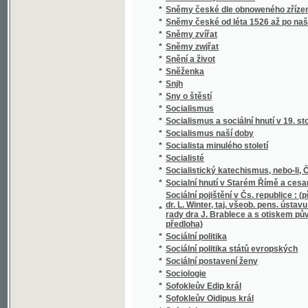
*
Soudní akta konsistoře Pražské
*
Soudní kniha města Jičína
*
Soudní řízení civilní
*
Souhlas českých bratří s učením reformova
*
Soukojenci
*
Soukromý žalář, anebo: Naprawený kárane
*
Soumrak
*
Soupis památek historických a uměleckých v
*
Soupis památek historických a uměleckých
*
Soupis urbářů ostravského kraje
*
Sousedé
*
Sousedé
*
Soustátí severoamerické a jeho ústava
Soustava národního hospodářství : věda o po
*
života.
*
Soustava národního hospodářství politickéh
*
Soustava rakouského školstva obecného
*
Soustava učení M. Jana Viklifa na základě 
*
Soustavná katechetická kázání
*
Soustavné vylíčení hnanství v království Č
*
Soustawní nástin Slowesnosti, zwláště ku 
Souvislé úkoly z četby Xenofonta pro V. a V
*
Schulzovy a Niederlovy
*
Souzvuk
*
Spadalé listí (1886-1889)
*
Spanilá Peršanka
*
Spása ve vás, čili kresťanství nikoliv jako m
*
Spasitel