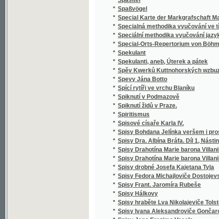
*
Správce školy obecné
*
Spravedlivy jsou cesty Páně
*
Sprawedliwé proroctwj Sibyly, králowny ze 
*
Spůsobové básnictví a jejich literatura
*
Srbské národní pohádky
*
Srbské národní pohádky
*
Srdce
*
Srdce a swět, aneb, Milenka a manželka
*
Srdce lidské
*
Srdce Pána Ježíše a Marie Panny
*
Srdcem i kosmem
*
Srdcem i skutkem
Srdečné Wjtánj Neyoswjceněgssjho Krále Č
*
Králowny České
*
Srnec, aneb, Newinnj winnjci
*
Srovnavací mluvnice jazyka českého a slo
*
Srownánj wssech čtyr swatých ewangelij, to
*
Srownánj zákonů cara Stefana Dušana srbs
*
Ssawectwo
*
Ssest krátkých otázek o sázenj a užitku ze
*
Städtewappen des österreichischen Kaiser
*
Stammrolle der Schlaraffenreiche des Erdba
*
Stáňa
*
Stanislai Wydra, Canonici Ad omnes sanctos 
*
Stanislav a Ludmila
*
Stanovisko Tomáše ze Štítného, mudrce
*
Stanovy české Akademie císaře Františka J
Stanovy zemského jubilejního úvěrního fondu