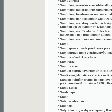
*
Sammlung belehrender und unterhaltender 
*
Sammlung der politischen Gesetze und Vero
Sammlung von dreyhundert achtzig neun Sät
*
Stücken als Uebungen im Diktandoschreibe
Sammlung von Tafeln zur Erleichterung des
*
auf Zwecke des praktischen Lebens
*
Sammlung von zwei- und mehrstimmigen Li
*
Sámo
*
Samospráva : řada přednášek pořádaných 
*
Samospráva obce v království Českém
*
Samota u Vodníkovy tůně
*
Samovrazi
*
Samozvanec
*
Samuel Zborovský, hetman [sic] kozákův Z
*
San Remo, klimatická stanice na Rivieře
Sanace státních financí československých : 
*
pořádané dne 6. prosince 1926 v Praze
*
Santa Lucia
*
Sardanapal
*
Satan
*
Satan a jeho říše
*
Satanela
*
Satyrické črty a zbylé epigramy Karla Havl
*
Sazavo Emmauzskoje svjatoe blagověstvov
*
Sázavské vlny
*
Sběratel brouků
*
Sbírka českých národních písní
*
Sbírka českých národních písní