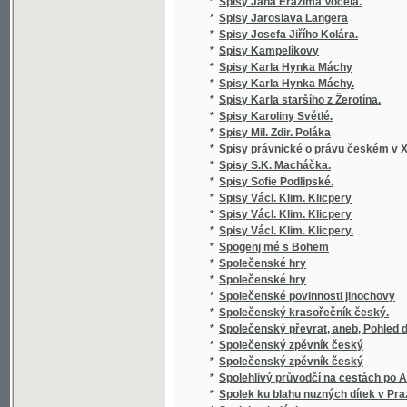
*
zemědělských
*
Stará Boleslav, nejstarší poutní místo v Če
*
Stará doba romantického básnictví
*
Stará Helena a její nalezenec
*
Stará historie
*
Stará kniha, aneb, Marná jsou úsilí bezbožn
*
Stará liška nad mladou
*
Staré o nové piesne V. Podoľského
*
Staré obrázky čáslavské
*
Staré paměti Kutnohorské
*
Staré vzpomínky
*
Starinnyja skazanija češskago naroda
*
Starobyla skladanie
*
Starobylé obrázky z Rakovnicka
*
Staročeská Gesta Romanorum
*
Staročeská mluvnice
*
Staročeská píseň o Pravdě
*
Staročeská pověst o knížeti Arnoštovi a Běl
*
Staročeská šlechta a její potomstvo po třicet
*
Staročeské divadelní hry.
*
Staročeské pověsti, zpěvy, slavnosti, hry, o
*
Staročeské powěsti, zpěwy, hry, obyčege, s
*
Staročeské rýmování o perníkářství z roku 
Staročeské výroční obyčeje, pověry, slavno
*
až po náš věk
*
Staročeský zlomek Evangelia svato-Janského
*
Starohradská kapela, čili, Bůh poctivých ne
Staroitalia slavjanská aneb objevy a důkazy 