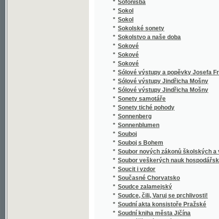
*
Spaßvögel
*
Special Karte der Markgrafschaft Maehren 
*
Specialná methodika vyučování ve třídě el
*
Speciální methodika vyučování jazyku mat
*
Special-Orts-Repertorium von Böhmen
*
Spekulant
*
Spekulanti, aneb, Úterek a pátek
*
Spěv Kwerků Kuttnohorských wzbuzugicý k 
*
Spevy Jána Botto
*
Spící rytíři ve vrchu Blaníku
*
Spiknutí v Podmazově
*
Spiknutí židů v Praze.
*
Spiritismus
*
Spisové císaře Karla IV.
*
Spisy Bohdana Jelínka veršem i prosou
*
Spisy Dra. Albína Bráfa. Díl 1, Nástin předná
*
Spisy Drahotína Marie barona Villaniho
*
Spisy Drahotína Marie barona Villaniho
*
Spisy drobné Josefa Kajetana Tyla
*
Spisy Fedora Michajloviče Dostojevského
*
Spisy Frant. Jaromíra Rubeše
*
Spisy Hálkovy
*
Spisy hraběte Lva Nikolajeviče Tolstého.
*
Spisy Ivana Aleksandroviče Gončarova.
*
Spisy Jana Erazima Vocela.
*
Spisy Jaroslava Langera
*
Spisy Josefa Jiřího Kolára.