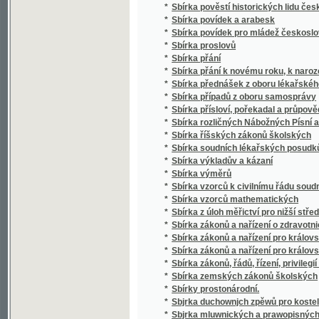
*
Sbírka případů z oboru samosprávy
*
Sbírka přísloví, pořekadal a průpovědí, krerý
*
Sbírka rozličných Nábožných Písní a Litanií
*
Sbírka říšských zákonů školských
*
Sbírka soudních lékařských posudků (superar
*
Sbírka výkladův a kázaní
*
Sbírka výměrů
*
Sbírka vzorců k civilnímu řádu soudnímu a
*
Sbírka vzorců mathematických
*
Sbírka z úloh měřictví pro nižší střední, m
*
Sbírka zákonů a nařízení o zdravotnictví, s
*
Sbírka zákonů a nařízení pro království Če
*
Sbírka zákonů a nařízení pro království Česk
*
Sbírka zákonů, řádů, řízení, privilegií a list
*
Sbírka zemských zákonů školských
*
Sbírky prostonárodní.
*
Sbjrka duchownjch zpěwů pro kostelnj i do
*
Sbjrka mluwnických a prawopisných prawid
*
Sbjrka Powěstj morawských a slezkých.
*
Sborníček pro malíře písma a lakyrníky
*
Sborník
*
Sborník dějepisných prací bývalých žáků V
*
Sborník historický vydaný na oslavu desítile
*
Sborník historický.
*
Sborník hospodářský
*
Sborník hospodářský
*
Sborník illustrovaných románů
*
Sborník okresu hlineckého