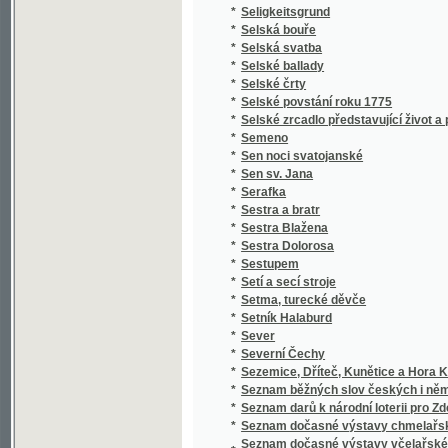
*
Setí a secí stroje
*
Setma, turecké děvče
*
Setník Halaburd
*
Sever
*
Severní Čechy
*
Sezemice, Dříteč, Kunětice a Hora Kunětick
*
Seznam běžných slov českých i německých a 
*
Seznam darů k národní loterii pro Zdeňku H
*
Seznam dočasné výstavy chmelařské ze skl
Seznam dočasné výstavy včelařské pořádan
*
včelařským pro království České
*
Seznam knih učitelského spolku Budeč v Lo
*
Seznam míst v kralovství [sic] Českém
*
Seznam míst v království Českém
*
Seznam míst v království Českém
*
Seznam obcí a úřadů na Podkarpatské Rusi
*
Seznam občasné výstavy bravu vepřového
*
Seznam občasné výstavy hospod. plodin a j
*
Seznam občasné výstavy koní pořádané od 1
*
Seznam občasné výstavy mlékařské
*
Seznam občasné výstavy ovcí
*
Seznam občasné výstavy skotu plemenného 
*
Seznam občasné výstavy žírného dobytka
*
Seznam pro výstavu ovoce, pořádanou skupi
Seznam příspěvků sboru ke zřízení českého 
*
věnovaných
*
Seznam rostlin květeny české
*
Seznam Slow a průpowědj českých we Slow