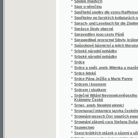
*
v literatuře nejdávnějších vlaských a souse
obyvateli této krajiny i Slavjané nad jiní četně
*
Staroměstský rychtář
Staromoravský Velehrad a okolí jeho v 9. stol
*
Methoda, arcibiskupa moravsko-panonskéh
*
Staropražské novely ze XVI. a XVII. věku
*
Staropražské obrázky
*
Staroskotské ballady
*
Starosta Václav Dobrovský, reformátor ob
*
Starouškové
*
Starověda biblická
*
Starožitnosti a Památky země České.
*
Starožitnosti dob kovů v Evropě.
*
Starší historie
*
Starý dub
*
Starý dům
*
Starý Kamenný most Pražský
*
Starý Knour
*
Starý manžel
*
Starý mládenec
*
Starý pán
*
Starý pán z Domašic
*
Starý sluha
*
Starý věk
*
Starý Werssowec pro rozumnau kratochwjli
*
Starý wozka Petra Třetjho
*
Starým pérem
*
Stařec a jinoch