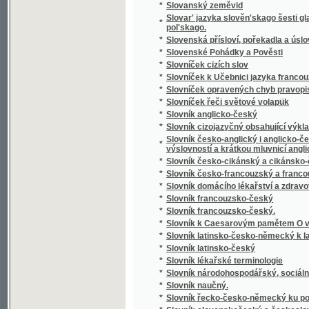
*
Slowa Rozlaučenj křesťanského otce k swé
*
Slowa žiwota
*
Slowanka
*
Slowanské národnj pjsně
*
Slowanské národnj pjsně
*
Slowanské starožitnosti.
*
Slowanský národopis
*
Slowár Slowenskí Česko-Laťinsko-Ňemecko
Slowesnost aneb Náuka o wýmluvnosti prosai
*
řeči
*
Slowesnost aneb zbjrka přjkladů s krátkým
*
Slowník pro čtenáře nowin, w němž se wyswě
*
Slownjk česko-německý Josefa Jungmanna
*
Slownjk hospodářsko-technický pro auřednjk
Slowo ku prwni slawnosti Konstituce, w Čec
*
Čerwinka ... na Ostředku, w dubnu 1848
*
Slowo o českých wěcnicech w Rakownjce a Li
Slowo útěchy, poslané Prachatičanům po ne
*
stosedm a třidcet domů w popel obrátil
*
Slunce i mračna
*
Sluncem a stínem
*
Služebnice své paní
*
Služebník svého pána
*
Služebný řád pro cís. a král. vojsko.
*
Slze
*
Slzičky
*
Slzy a úsměvy
*
Slzy osudu