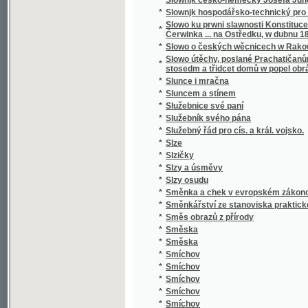
*
Smrt Valdštýnova
*
Smrt vévody d'Ofena a jiné novely
*
Smutný rybař, aneb, Teskliwý milenec
*
Snadné nawedení ku Francouské řeči pro 
*
Snadný návod naučiti se za několik hodin rus
*
Snář aneb wykladatel snůw, podle kterého i w
*
Snažil a Nedbal
*
Sněm držaný léta 1612
*
Sněmy české dle obnoweného zřízení zemské
*
Sněmy české od léta 1526 až po naši dobu.
*
Sněmy zvířat
*
Sněmy zwjřat
*
Snění a život
*
Sněženka
*
Snjh
*
Sny o štěstí
*
Socialismus
*
Socialismus a sociální hnutí v 19. století
*
Socialismus naší doby
*
Socialista minulého století
*
Socialisté
*
Socialistický katechismus, nebo-li, Červen
*
Socialní hnutí v Starém Římě a cesarismus
Sociální pojištění v Čs. republice : (přednášk
dr. L. Winter, taj. všeob. pens. ústavu dr. J
*
rady dra J. Brablece a s otiskem původního
předloha)
*
Sociální politika