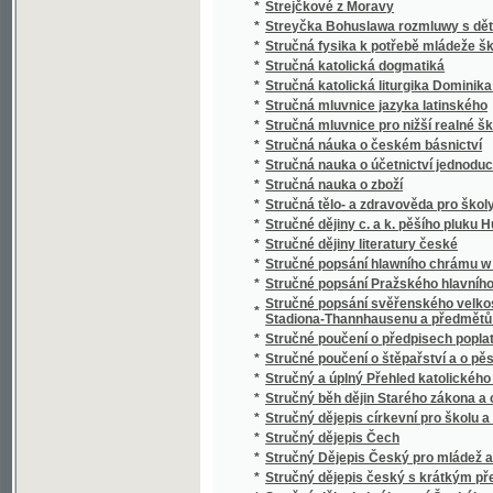
*
Studien über nordböhmische Arbeiterverhält
*
Studnice wody žiwé
*
Sudiči
*
Suchá ratolesť
*
Sultan Soliman před Szigétem
*
Summa cancellariae (Cancellaria Caroli IV.)
*
Summa catechismi, to jest, Malý katechism
*
Surrogát sv. Vasilija
*
Sursum corda
*
Sursum corda!
*
Sustine et abstine
*
Sv. Alfonsa Marie z Liguori Devítidenní pobož
*
Sv. Alfonsa Marie z Liguori O oběti Ježíše Kr
*
Sv. Alojsia Gonzagy Spisek o andělích a jiné
*
Sv. Jan Nepomucký, mučeník a hlavní patro
*
Sv. Josafat, arcibiskup polocký, mučeník a 
*
Sv. Kyril nepsal kyrilsky než hlaholsky
*
Sv. Prokop, jeho klášter a památka u lidu
*
Sv. růženec a nejsvětější svátosť
*
Sv. Vincenc z Pauly
*
Sv. Vojtěch
*
Sv. Vojtěch, druhý biskup pražský, jeho klášte
Svadba v národě Česko-slovanském, čili, Sva
*
nápěvů
*
Svadlé květy
*
Svadlé růže
*
Svatá Anna, vzor křesťanských matek
*
Svatá cesta křížová Pána našeho Ježíše Kri