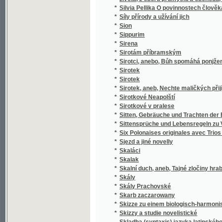
*
k stilistickým cvičením.
*
Skladba jazyka českého
*
Skladby Smetanovy
*
Skláři
*
Sklizeň rostlin hospodářských
*
Skončení třicetileté války, čili, Obležení Pr
*
Skotský zámek
*
Skromný románek a jiné povídky
Skřipec na české nevěrce a svobodomyslníky
*
Nepomuckém"
*
Skřivánek
*
Skřivánek
*
Skutečná Oběť před Bohem
*
Skutky apoštolské
*
Skvrny i paprsky
*
Skvrny na slunci
*
Slabikář
*
Slabikář a první čítanka pro katolické škol
*
Slabikář pro školy obecné
*
Sladkovodní mechovky země České
*
Slaměné srdce
*
Slanské obrázky
*
Slaný a okolí
*
Slatinská kyselka
*
Sláva a úpadek pana Jana Kroutila, pololání
*
Sláva a záhuba rodu Vršovcův
*
Slavia