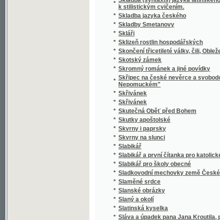
*
Slavie
*
Slavín žen českých.
*
Slavná disciplinární komise! Juste judicate f
*
Slavná župa
*
Slavníkovci a Vršovci
*
Slavnost Jungmannova
*
Slavnost na Lipanech
*
Slavnost položení základního kamena k nár
*
Slavnost profesní, čili, Skládání sv. slibů d
*
Slavnosti a obyčeje lidové z Moravy na Ná
*
Slavnostné zvuky ke druhotinám kněžským d
*
Slavnostní Almanah učitelský na jubilejní ro
*
Slavnostní List
*
Slavnostní list knihtiskárny Aloisa Wiesnera
*
Slavnostní list ku sjezdu bývalých žáků reál
Slavnostní list v upomínku na zábavy pořá
*
odbory matičními Měšťanskou a Umělecko
*
Slavnostní památník
Slavnostní řeč již přednesl při zahájení sje
*
15. máje 1880
Slavnostní řeč, kterou při odhalení pamětn
*
proslovil Arnošt Jan Winter
*
Slavnostní schůze generálního komitétu zems
*
Slavnostní spis na památku padesátiletého 
Slavnostní spis na Památku slaveného založe
*
ve dnech 23. a 24. srpna 1902 na Mariansk
*
Slavný den
*
Slavný týden Prahy
*
Slavomam