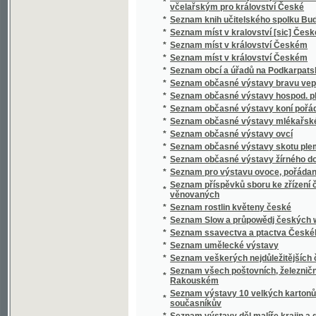
*
Seznam ssavectva a ptactva Českého mus
*
Seznam umělecké výstavy
*
Seznam veškerých nejdůležitějších časopis
Seznam všech poštovních, železničních, ryc
*
Rakouském
Seznam výstavy 10 velkých kartonů Jana Bedř
*
současníkův
*
Seznam výstavy děl malíře krajin a genru K
*
Seznam výstavy děl Vasila V. Veresčagina
Seznam výšek v Čechách, jež v letech 1877 
*
byly
*
Seznam zaslaných obrazů do umělecké výsta
Seznam zaslaných obrazů do umělecké výsta
*
místnostech sálu žofínského
*
Seznání, rozbírání, skládání, zachowání a či
*
Sfinx
*
Schatten und Licht
*
Schematismus der Bierbrauereien in Böhme
*
Schematismus für das Königreich Böheim
*
Schematismus für das Königreich Böhmen
*
Schematismus obecného školstva na Mora
Schematismus školních úřadův, škol obecný
*
hospodářských škol na Moravě 1895
*
Schematismus velkostatků v království Č
*
Schematismus, vydaný výborem zemským kr
*
Schilder-Schau
*
Schiller
*
Schillerova Panna Orleanská