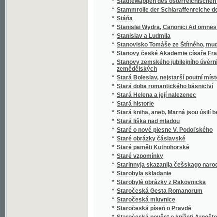
*
Stařeček z hor
*
Staří a mladí
*
Staří a mladí
*
Staří mládenci
*
Staří vojáci
*
Statek v Habří
*
Statika konstrukcí pozemního stavitelství
Statistická knížka královského hlavního mě
*
Karlína, Smíchova, Král. Vinohradů a Žižkov
Statistická knížka královského hlavního m
*
kommissí obcí Holešovic-Buben, Karlína, Sm
*
Statistická příruční knížka král. hlav. města
*
Statistická příruční knížka král. hlavního měs
*
Statistická příruční knížka král. hlavního m
*
Statistická příruční knížka královského hla
*
Statistická příruční knížka královského hla
Statistická zpráva o národohospodářských
*
letech 1886 až 1890
*
Statistické a topografické vypsání panství V
*
Statistické popsání okresu zbraslavského v
Statistické přehledy týkagjcí se náboženstw
*
až do nynegssjch dob slawného panowánj na
*
Statisticko-historický přehled jednot Sokol
*
Statisticko-topografický popis knížecího Šv
Statistický a topografický popis panství Ná
*
zřetelem k lesům panství tohoto
*
Statistický popis školních okresů Čech :
*
Statistický přehled jednot Sokolských