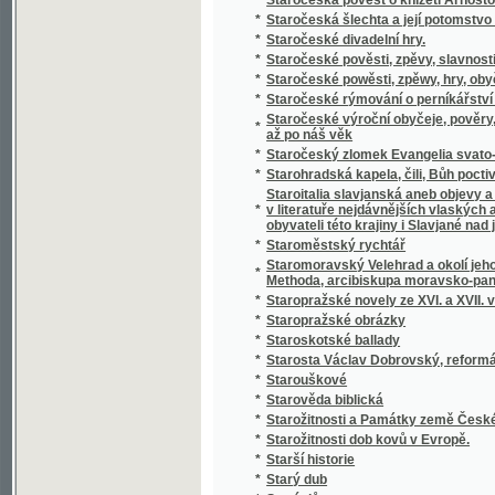
*
Statistický přehled veškerých států na zem
*
Statistik und Beamten-Schematismus des 
*
Statistika císařství Rakouského čili říše R
*
Statistika královského hlavního města Prahy
*
Statistika mocnářství rakousko-uherského
*
Statistika práce, zahálky, výdělku, nemocí,
*
Statistika Svazu českoslovanského Sokolst
*
Statistika zdravotnictví království a zemí v
*
Statistischer Bericht der Handels- und Ge
*
Statistischer Bericht der Handels und Ge
*
Statistischer Bericht der Handels-und Gew
*
Statkářovo jitro
Statky a jmění kollejí jesuitských, klášterů,
*
Josefa II. zrušených
*
Státní lékařství
*
Státní lékařství.
*
Státní lékařství.
*
Státní podniky ; Státní dluhy : dvě přednášky
*
Stav a děje národův na zemi uherské bydlící
*
Stav manželský a příprava k němu
*
Stav Rakouska a jeho budoucnosť
*
Stavitelé chrámu
*
Stavitelské a strojnické předlohy k praktic
*
Stavitelský praktik
*
Stavitelství hospodářské
*
Steckbrief
*
Stěpná Zahrada, obsahugjcj Pobožné modli
*
Stepný král Lear