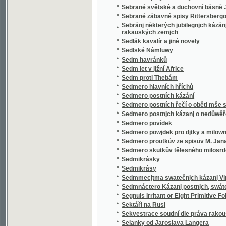
*
Sedmero postnjch kázanj o nedůwěře w lidi
*
Sedmero povídek
*
Sedmero powjdek pro djtky a milownjky gic
*
Sedmero proutkův ze spisův M. Jana Husi
*
Sedmero skutkův tělesného milosrdenství
*
Sedmikrásky
*
Sedmikrásy
*
Sedmmecjtma swatečnjch kázanj Vincencia
*
Sedmnáctero Kázanj postnjch, swátečnjch y 
*
Segnuis Irritant or Eight Primitive Folk-lore 
*
Sektáři na Rusi
*
Sekvestrace soudní dle práva rakouského
*
Selanky od Jaroslava Langera
*
Seligkeitsgrund
*
Selská bouře
*
Selská svatba
*
Selské ballady
*
Selské črty
*
Selské povstání roku 1775
*
Selské zrcadlo představující život a působen
*
Semeno
*
Sen noci svatojanské
*
Sen sv. Jana
*
Serafka
*
Sestra a bratr
*
Sestra Blažena
*
Sestra Dolorosa
*
Sestupem