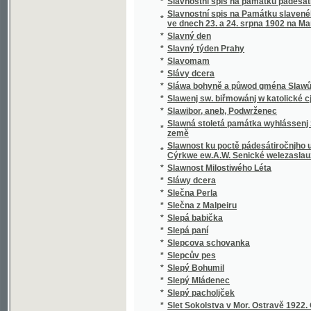
*
Sloup, Macocha, Puňkva
*
Slova do kněh památních
*
Slova k povyjasnění naší slovanské vzájemn
Slova útěchy a poučení všem zkromouceným k
*
modlitby a zpěvy za mrtvé při pohřbu, ke mši
*
Slovácké obrázky
*
Slovanská Květomluva
*
Slovanská slavnost a Slovanská krev
*
Slovanské bájesloví
*
Slovanské hymny
*
Slovanské kvítí
*
Slovanské národní písně a zpěvy litevské.
*
Slovanské pohádky
*
Slovanské právo v Čechách a na Moravě
*
Slovanské studie.
*
Slovanský kalendář na obyčejný rok
*
Slovanský katalog bibliografický
*
Slovanský katalog bibliografický.
*
Slovanský zeměvid
Slovar' jazyka slověn'skago šesti glavnych" 
*
pol'skago.
*
Slovenská přísloví, pořekadla a úsloví
*
Slovenské Pohádky a Pověsti
*
Slovníček cizích slov
*
Slovníček k Učebnici jazyka francouzského 
*
Slovníček opravených chyb pravopisných
*
Slovníček řeči světové volapük
*
Slovník anglicko-český