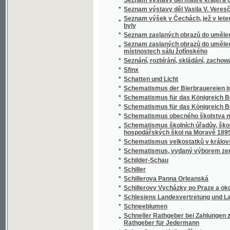
*
Schillerovy Vycházky po Praze a okolí.
*
Schlesiens Landesvertretung und Landeshaus
*
Schneeblumen
Schneller Rathgeber bei Zahlungen zunächst
*
Rathgeber für Jedermann
*
Schoedlerova Kniha přírody
*
Schul- und Erziehungsreden
*
Schulatlas
*
Schule der böhmischen Sprache für Deutsc
*
Schule der böhmischen Sprache für Deutsc
*
Schulkarten
*
Schusterův Biblický dějepis starého i nové
*
Schwarzwaldau
*
Sibiřské črty Vladimíra Korolenka
*
Sibiřské povídky
*
Sibiřští vypovězenci
Sídlo Laureacenského metropolity ve Veleh
*
Římanův až do vyvrácení Velehradu
*
Sieben Jahre in Süd-Afrika
*
Síla a hmota, aneb, Hlavní rysy přirozenéh
*
Síla parní a její působení
*
Silas Marner, tkadlec z Raveloe
*
Silber-Pappeln
*
Silber-Rosen
*
Silhouetty
*
Silhouetty mužů
*
Silhouetty z Prahy
*
Silné ženy