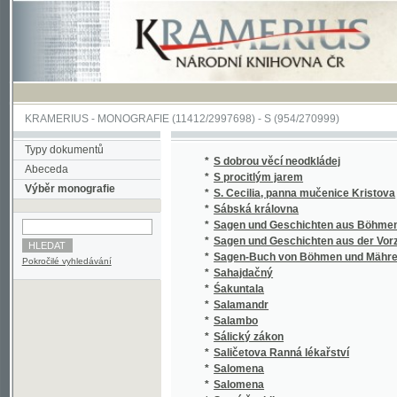
KRAMERIUS
-
MONOGRAFIE
(11412/2997698) -
S (954/270999)
Typy dokumentů
*
S dobrou věcí neodkládej
Abeceda
*
S procitlým jarem
Výběr monografie
*
S. Cecilia, panna mučenice Kristova
*
Sábská královna
*
Sagen und Geschichten aus Böhmen
*
Sagen und Geschichten aus der Vorzeit Bö
*
Sagen-Buch von Böhmen und Mähren.
Pokročilé vyhledávání
*
Sahajdačný
*
Śakuntala
*
Salamandr
*
Salambo
*
Sálický zákon
*
Saličetova Ranná lékařství
*
Salomena
*
Salomena
*
Samá ženidla
*
Sammlung auserlesener Abhandlungen über
*
Sammlung auserlesener Abhandlungen über