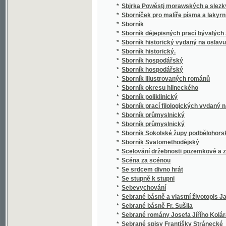
*
Sborník poliklinický
*
Sborník prací filologických vydaný na oslavu
*
Sborník průmyslnický
*
Sborník průmyslnický
*
Sborník Sokolské župy podbělohorské
*
Sborník Svatomethodějský
*
Scelování držebnosti pozemkové a zakládán
*
Scéna za scénou
*
Se srdcem divno hrát
*
Se stupně k stupni
*
Sebevychování
*
Sebrané básně a vlastní životopis Jana Hav
*
Sebrané básně Fr. Sušila
*
Sebrané romány Josefa Jiřího Kolára
*
Sebrané spisy Františky Stránecké
*
Sebrané světské a duchovní básně Josefa V
*
Sebrané zábavné spisy Rittersbergovy.
Sebránj některých jubilegnjch kázánj, držáný
*
rakauských zemjch
*
Sedlák kavalír a jiné novely
*
Sedlské Námluwy
*
Sedm havránků
*
Sedm let v jižní Africe
*
Sedm proti Thebám
*
Sedmero hlavních hříchů
*
Sedmero postních kázání
*
Sedmero postních řečí o oběti mše svaté