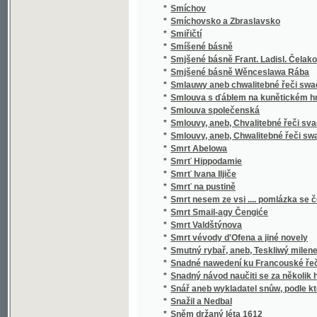
*
Sociální politika států evropských
*
Sociální postavení ženy
*
Sociologie
*
Sofokleův Edip král
*
Sofokleův Oidipus král
*
Sofonisba
*
Sokol
*
Sokol
*
Sokolské sonety
*
Sokolstvo a naše doba
*
Sokové
*
Sokové
*
Sokové
*
Sólové výstupy a popěvky Josefa Frankovs
*
Sólové výstupy Jindřicha Mošny
*
Sólové výstupy Jindřicha Mošny
*
Sonety samotáře
*
Sonety tiché pohody
*
Sonnenberg
*
Sonnenblumen
*
Souboj
*
Souboj s Bohem
*
Soubor nových zákonů školských a vládních
*
Soubor veškerých nauk hospodářských
*
Soucit i vzdor
*
Současné Chorvatsko
*
Soudce zalamejský
*
Soudce, čili, Varuj se prchlivosti!