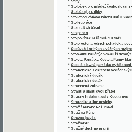
*
Stručný slovník paedagogický
*
Stručný světopis
*
Stručný všeobecný dějepis
*
Stručný všeobecný slovník věcný
*
Stručný zeměpis pro mládež
*
Stručný životopis Stanislava II. Pavlovské
*
Strýc Petr
*
Strýček Bohumil
*
Strýčkovy rozumy
*
Střední Čechy
*
Střelec Kauzedlnjk
*
Stud
*
Studená várka
*
Student hrdina
*
Studentský Seminář v Českých Budějovicíc
*
Studie a povídky
*
Studie dětství
*
Studie květeny v okolí Kladna
*
Studie na vysokých školách pražských, na u
*
Studie o práci
*
Studie v oboru českého útvaru křídového
*
Studie v oboru křídového útvaru v Čechách
*
Studie, krátké a kratší.
*
Studien
*
Studien für den neuern Gartenkünstler
*
Studien im Gebiete der böhmischen Kreidef
Studien über die Methoden und die Benützu
*
Niveauverhältnissen der Umgebungen von 