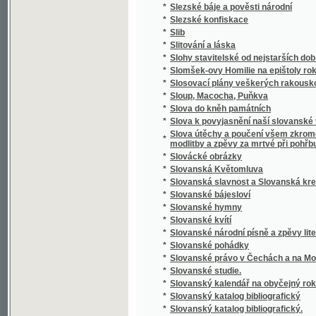
*
Slovník cizojazyčný obsahující výklad cizíc
Slovník česko-anglický i anglicko-český s 
*
výslovností a krátkou mluvnicí anglickou
*
Slovník česko-cikánský a cikánsko-český j
*
Slovník česko-francouzský a francouzsko-
*
Slovník domácího lékařství a zdravotnictví
*
Slovník francouzsko-český
*
Slovník francouzsko-český.
*
Slovník k Caesarovým pamětem O válce gal
*
Slovník latinsko-česko-německý k latinský
*
Slovník latinsko-český
*
Slovník lékařské terminologie
*
Slovník národohospodářský, sociální a politi
*
Slovník naučný.
*
Slovník řecko-česko-německý ku potřebě ž
*
Slovník slovenskočeský a československý
*
Slovník Titi Livi Ab urbe condita librorum pa
*
Slovník zdravotní
*
Slovo a skutek
*
Slovo o Homerovi a jeho básních
*
Slovo o polku Igorevě
*
Slovo o Spolkách Mjernosti a Školách Ňedel
*
Slovo o vyučování řečem a spisování školsk
*
Slovo o zádruze
*
Slovo o židech
*
Slovo rozumné
*
Slovosklad (syntaxis) latinského jazyka
*
Slowa k úmrtní slawnosti za oběti dne 13. 