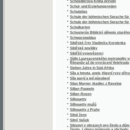
*
Silný Vašek
Silozpyt v obrazech pro školu a dům, třicet 
*
života, z oboru průmyslu a obchodu, vědy i 
*
Silvia Pellika O povinnostech člověka
*
Síly přírody a užívání jich
*
Sion
*
Sippurim
*
Sirena
*
Sirotám příbramským
*
Sirotci, anebo, Bůh spomáhá ponjženým, n
*
Sirotek
*
Sirotek
*
Sirotek, aneb, Nechte maličkých přijíti ke m
*
Sirotkové Neapolští
*
Sirotkové v pralese
*
Sitten, Gebräuche und Trachten der Bewohn
*
Sittensprüche und Lebensregeln zu Vorschrif
*
Six Polonaises originales avec Trios pour le
*
Sjezd a jiné novelly
*
Skaláci
*
Skalak
*
Skalní duch, aneb, Tajné zločiny hraběnky z
*
Skály
*
Skály Prachovské
*
Skarb zaczarowany
*
Skizze zu einem biologisch-harmonischen 
*
Skizzy a studie novelistické
Skladba (syntaxis) jazyka latinského s přip