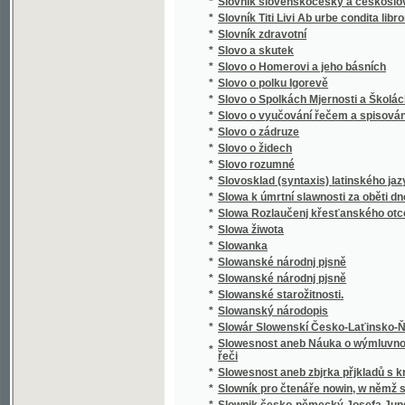
*
Směnka a chek v evropském zákonodárství
*
Směnkářství ze stanoviska praktického
*
Směs obrazů z přírody
*
Směska
*
Směska
*
Smíchov
*
Smíchov
*
Smíchov
*
Smíchov
*
Smíchov
*
Smíchov
*
Smíchovsko a Zbraslavsko
*
Smiřičtí
*
Smíšené básně
*
Smjšené básně Frant. Ladisl. Čelakowskýho
*
Smjšené básně Wěnceslawa Rába
*
Smlauwy aneb chwalitebné řeči swadebnj pr
*
Smlouva s ďáblem na kunětickém hradě, čili
*
Smlouva společenská
*
Smlouvy, aneb, Chvalitebné řeči svadební pr
*
Smlouvy, aneb, Chwalitebné řeči swadební p
*
Smrt Abelowa
*
Smrť Hippodamie
*
Smrť Ivana Iljiče
*
Smrť na pustině
*
Smrt nesem ze vsi .... pomlázka se čepejří
*
Smrt Smail-agy Čengiće