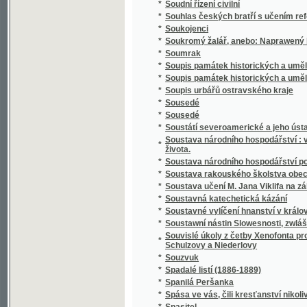
*
Spisy Kampelíkovy
*
Spisy Karla Hynka Máchy
*
Spisy Karla Hynka Máchy.
*
Spisy Karla staršího z Žerotína.
*
Spisy Karoliny Světlé.
*
Spisy Mil. Zdir. Poláka
*
Spisy právnické o právu českém v XVI-tém s
*
Spisy S.K. Macháčka.
*
Spisy Sofie Podlipské.
*
Spisy Václ. Klim. Klicpery
*
Spisy Václ. Klim. Klicpery
*
Spisy Václ. Klim. Klicpery.
*
Spogenj mé s Bohem
*
Společenské hry
*
Společenské hry
*
Společenské povinnosti jinochovy
*
Společenský krasořečník český.
*
Společenský převrat, aneb, Pohled do budo
*
Společenský zpěvník český
*
Společenský zpěvník český
*
Spolehlivý průvodčí na cestách po Adrsbac
*
Spolek ku blahu nuzných dítek v Praze
*
Spolek mladých
*
Spor o němčinu
*
Spořitelní spolky dle vzoru Raiffeisenova
*
Spořitelny po farských kollaturách orbě, ř
*
Sprach- und Lesebuch für die Zöglinge des 