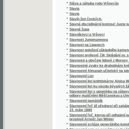
*
Slávy dcera
*
Sláwa bohyně a půwod gména Slawůw čili S
*
Slawenj sw. biřmowánj w katolické cjrkwi
*
Slawibor, aneb, Podwrženec
Slawná stoletá památka wyhlássenj Swatéh
*
země
Slawnost ku poctě pádesátiročnjho učitels
*
Cýrkwe ew.A.W. Senické welezaslaužilého ss
*
Slawnost Milostiwého Léta
*
Sláwy dcera
*
Slečna Perla
*
Slečna z Malpeiru
*
Slepá babička
*
Slepá paní
*
Slepcova schovanka
*
Slepcův pes
*
Slepý Bohumil
*
Slepý Mládenec
*
Slepý pacholjček
*
Slet Sokolstva v Mor. Ostravě 1922. Ostrav
*
Slezské báje a pověsti národní
*
Slezské konfiskace
*
Slib
*
Slitování a láska
*
Slohy stavitelské od nejstarších dob až na d
*
Slomšek-ovy Homilie na epištoly roku círke
*
Slosovací plány veškerých rakousko-uhersk