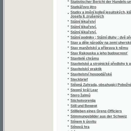
*
Stručný Dějepis Český pro mládež a pěstou
*
Stručný dějepis český s krátkým přehlede
*
Stručný dějepis království Českého
*
Stručný dějepis města a panství Telče
*
Stručný dějepis pro učitele a čekatele národ
*
Stručný dějepis zjevení božího pro nižší tříd
*
Stručný nástin dějin panství a hraběcího ro
*
Stručný nástin dějin spolku akademiků jiho
*
Stručný návod k chovu kapra
*
Stručný návod ku chovu sivenů a pstruhů 
*
Stručný německo-český slovník technický
*
Stručný obraz jazyka českého
*
Stručný obrys historie české literatury
*
Stručný průvodce obrazárnou Společnosti v
*
Stručný průvodce po Praze a výstavišti 189
*
Stručný přehled dějin a nynějšího stavu c. 
Stručný přehled dějin c.k. výsadního sboru
*
až na naše doby
*
Stručný přehled dějin hudby
*
Stručný přehled dějin literatury české doby
*
Stručný přehled dějin literatury české doby 
*
Stručný přehled vlastivědy Moravské
*
Stručný přírodopis člověka, vzrůst, ubyvání 
*
Stručný přírodopis všech tří říší
*
Stručný Seznam Země, čili, Měřický, přírod
*
Stručný silozpyt, čili, Fysika pro školy národ
*
Stručný slovník česko-italský, obsahující z