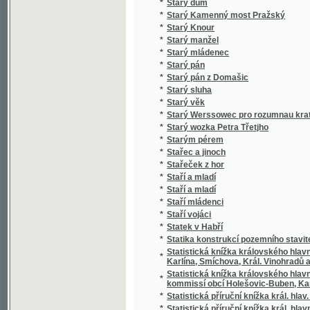
*
Stero žalmů
*
Stichotvorenija
*
Still und Bewegt
*
Stillleben eines Grenz-Officiers
*
Stimmungsbilder aus der Schweiz
*
Stínem k úsvitu
*
Stínová hra
*
Stíny
*
Sto bájek pro mládež českoslovanskou
*
Sto básnj pro djtky
*
Sto let od Váňova nálezu uhlí u Kladna
*
Sto let práce
*
Sto malých básní
*
Sto panen
*
Sto povídek naší milé mládeži
*
Sto prostonárodních pohádek a pověstí slo
*
Sto úvah krátkých a vážných rozjímajícím 
*
Sto welmi naučných dwau řádkowých bágek
*
Stoletá Památka Kostela Panny Marye w měs
*
Stoletá slawná památka wyhlássenj za Sw
*
Strakonicko s okresem vodňanským a hor
*
Strakonický dudák
*
Strakonický dudák
*
Strannická zuřivost
*
Strasti a slasti dvou přátel
*
Strašný hrdelní soud v Kocourově
*
Stratonika a jiné povídky