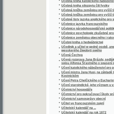
*
Učebnice jazyka francouzského
*
Učebnice národohospodářské politiky
*
Učebnice psychologie zkušebné pro školy st
*
Učebnice zeměpisu obecného i rakouskouher
*
Učebnj kniha o hedwábnictwj
Učedlnjk a učitel w gedné osobě, aneb, Člo
*
wesskerého žiwobytj swého
*
Učená Čechya
Učená rozprava Jana Brázdy, sedláka ze Zlám
*
spisu Alfonsa Šťastného o spasení po smrti
*
Učení katolického náboženství pro první tříd
Učení mistra Jana Husi, na základě latinský
*
Kostnickém
*
Učení Petra Chelčického o Eucharistii
*
Učení staroindické, jeho význam u vznikání
*
Účetnictví hospodáře
*
Účetnictví pro pokračovací školy průmyslov
*
Účetnictví samosprávy obecní
*
Učitel ve francouzském zajetí
*
Učitelský kalendář na ...
*
Učitelský kalendář na rok 1872
*
Učitelstvo a politika
*
Udatný krejčík
*
Údolí Vltavské mezi Prahou a Kralupy
*
Ueber das Olmützer Stadtbuch des Wenzel v
*
Ueber das Verhältniss des Königs Georg von
Ueber den Begriff der Physiologie, ihre Be
*
wissenschaftlichen und Kunst-Gebieten, die
über Errichtung physiologischer Institute