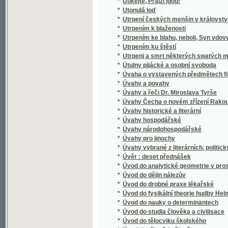
*
Úvod do studia člověka a civilisace
*
Úvod do tělocviku školského
*
Úvod do tělovědy člověka
*
Úvod do zdravovědy
Úvod do zemězpytu, čili, Prostonárodní výkl
*
než nynější své tvářnosti dosáhla
*
Úvod do živlovědy
*
Úvod k jazyku německému
Úvod ve studium trestního hmotného práva 
*
27. května 1852 zvláště, čili, Soubor vědomo
nadzmíněného zákonníka rakouského zvláště 
*
Úwahy o nynějších poměrech hledíc zwlášt
*
Uwedenj k počjtánj
*
Uwedenj k wnitřnj modlitbě
*
Uwedenj ku snadnému, rychlému a gistému 
*
Uwod theoretycko-praktický k wyučowánj w po
*
Užitečnost a škodlivost drobnohledných úst
Užitečný Spis od Doktora Grobiána wssem w
*
mrawů a znamenitých ctnostj