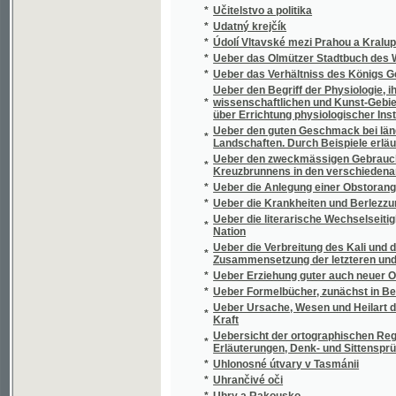
Ueber den guten Geschmack bei ländlichen K
*
Landschaften. Durch Beispiele erläutert
Ueber den zweckmässigen Gebrauch der ve
*
Kreuzbrunnens in den verschiedenartigste
*
Ueber die Anlegung einer Obstorangerie in
*
Ueber die Krankheiten und Berlezzungen de
Ueber die literarische Wechselseitigkeit 
*
Nation
Ueber die Verbreitung des Kali und der Ph
*
Zusammensetzung der letzteren und ihre V
*
Ueber Erziehung guter auch neuer Obst – u
*
Ueber Formelbücher, zunächst in Bezug au
Ueber Ursache, Wesen und Heilart des Bluth
*
Kraft
Uebersicht der ortographischen Regeln, bes
*
Erläuterungen, Denk- und Sittensprüchen, E
*
Uhlonosné útvary v Tasmánii
*
Uhrančivé oči
*
Uhry a Rakousko
*
Uhry od roku 1444-1460
*
Uiber die Standeswahl
*
Uiber die Wirkungen und Anwendung der Hei
Uiber Lehrmethode in Volksschulen für Prä
*
Präparandenunterrichte für Musterlehrer
*
Uiber Spiralfaserzellen in dem Haargeflechte
*
Ukazatel poplatků, sazeb kolkových a tarifn
*
Ukázka fraseologie česko-německé a něm
*
Úkoly a návod ku počítání z paměti
Úkoly Národohospodářského ústavu při Česk