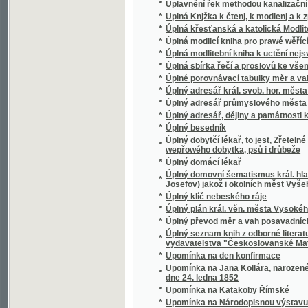
*
Úplný klíč nebeského ráje
*
Úplný plán král. věn. města Vysokého Mýta
*
Úplný převod měr a vah posavadních na me
Úplný seznam knih z odborné literatury ho
*
vydavatelstva "Českoslovanské Matice roln
*
Upomínka na den konfirmace
Upomínka na Jana Kollára, narozeného v Mo
*
dne 24. ledna 1852
*
Upomínka na Katakoby Římské
*
Upomínka na Národopisnou výstavu českos
*
Upomínka na oslavu pětadvacítiletého jubil
*
Upomínka na slavnost Krameriovu, konanou 
Upomínka na slavnost pětadvacetiletého trv
*
Mělníku ve dnech 19. a 20. srpna 1893
*
Upomínky Karoliny Světlé
*
Upomínky na Národopisnou výstavu českos
*
Upomínky z Východu
*
Úprava hostiny
*
Úprava vodstva na Poděbradsku i v okolí a j
*
Upravení daně z pozemků v Čechách
*
Upravení řek v Čechách a jeho význam v 
*
Úpravy vodní v Čechách ku prospěchu hosp
*
Uprchlec z vlasti
*
Uprchlíci na Nové Rusi
*
Uprchlíci na Nové Rusi :
*
Upřimné slovo o organisaci našeho malého ř
*
Upřímný
*
Ur Böhmens moderna Diktning