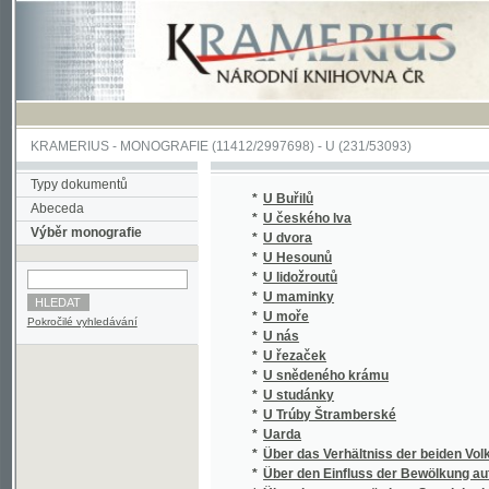
KRAMERIUS
-
MONOGRAFIE
(11412/2997698) -
U (231/53093)
Typy dokumentů
*
U Buřilů
Abeceda
*
U českého lva
Výběr monografie
*
U dvora
*
U Hesounů
*
U lidožroutů
*
U maminky
*
U moře
Pokročilé vyhledávání
*
U nás
*
U řezaček
*
U snědeného krámu
*
U studánky
*
U Trúby Štramberské
*
Uarda
*
Über das Verhältniss der beiden Volksstä
*
Über den Einfluss der Bewölkung auf den tä
*
Über den gegenwärtigen Stand der böhmisch
*
Über den täglichen Gang der Luftdruckes un
*
Über den täglichen Gang der Lufttemperatur