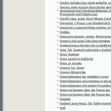
*
Únos saských kněžicův
*
Únos ze serajlu
*
Unsere 1er Jäger
*
Unsere Monarchie
*
Unterhaltungen für gebildete Leser
*
Unterhaltungen geschrieben in berufsfreien
*
Unterhaltungen mit jungen Freunden der Va
*
Untersuchungen über die Fauna der Gewä
*
Untersuchungen über die Fauna der Gewä
*
Úpadek
*
Upálení Jana Husa, čili, Sněm kostnický
*
Upír
*
Uplavnění řek methodou kanalizační a průbě
*
Uplná Knjžka k čtenj, k modlenj a k zpíwánj 
*
Úplná křesťanská a katolická Modlitebnj kn
*
Úplná modlicí kniha pro prawé wěřící křesť
*
Úplná modlitební kniha k uctění nejsvětější
*
Úplná sbírka řečí a proslovů ke všem slav
*
Úplné porovnávací tabulky měr a vah i jich
*
Úplný adresář král. svob. hor. města Hory K
*
Úplný adresář průmyslového města Humpo
*
Úplný adresář, dějiny a památnosti králo
*
Úplný besedník
Úplný dobytčí lékař, to jest, Zřetelné pou
*
wepřowého dobytka, psů i drůbeže
*
Úplný domácí lékař
Úplný domovní šematismus král. hlavního mě
*
Josefov) jakož i okolních měst Vyšehradu - 