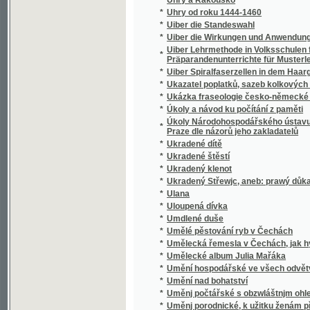
*
Praze dle názorů jeho zakladatelů
*
Ukradené dítě
*
Ukradené štěstí
*
Ukradený klenot
*
Ukradený Střewjc, aneb: prawý důkaz wěrno
*
Ulana
*
Uloupená dívka
*
Umdlené duše
*
Umělé pěstování ryb v Čechách
*
Umělecká řemesla v Čechách, jak hynou - a 
*
Umělecké album Julia Mařáka
*
Umění hospodářské ve všech odvětvích orb
*
Umění nad bohatství
*
Uměnj počtářské s obzwláštnjm ohledem na
*
Uměnj porodnické, k užitku ženám při porod
*
Uměnj, kořalku bez násilj potlačiti, aneb, 
Umriss einer kurzen Geschichte des Leutme
*
genealogischen Denkwürdigkeiten über das 
Przestavlk und Chlumczan
*
Umrlčí ruka, aneb, Nový Monte Christo
*
Úmrtnosť v Praze a na předměstích v letec
*
Umučení a oslavení Pána našeho Ježíše Kris
*
Undina
*
Unessenj pannen, anebo, Mrtwj tanečnjci u 
*
Ungarn und seine Zoll-Zwischenlinie
*
Unglücksgeschichten bei schädlichen und w
*
Unia, čili, Spojení Lutheránů s Kalvíny v Uhr
*
Únos Sabinek