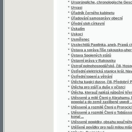
*
Utěssené a rozmilé Čtenj o Prorocjch, to ges
Utěssené a rozmilé Čtenj o Tobiássowi star
*
konal ...
*
Utěssené powjdky, obsahu poučného, oprawd
*
Utěšené povídky pro naši milou mládež
*
Utíkejte, Prajzi jdou!
*
Utonulá loď
*
Utrpení českých menšin v království České
*
Utrpením k blaženosti
*
Utrpením ke blahu, neboli, Syn vdovy
*
Utrpením ku štěstí
*
Utrpenj a smrt některých swatých mučedlnjk
*
Útulny pijácké a osobní svoboda
*
Úvaha o vystavených předmětech firmy Ferd.
*
Úvahy a povahy
*
Úvahy a řeči Dr. Miroslava Tyrše
*
Úvahy Čecha o novém zřízení Rakouska
*
Úvahy historické a literární
*
Úvahy hospodářské
*
Úvahy národohospodářské
*
Úvahy pro jinochy
*
Úvahy vybrané z literárních, politických a 
*
Úvěr : deset přednášek
*
Úvod do analytické geometrie v prostoru /
*
Úvod do dějin nálezův
*
Úvod do drobné praxe lékařské
*
Úvod do fysikální theorie hudby Helmholtz
*
Úvod do nauky o determinantech