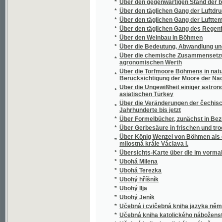
*
Über den täglichen Gang des Regenfalles
*
Über den Weinbau in Böhmen
*
Über die Bedeutung, Abwandlung und Gebra
Über die chemische Zusammensetzung vers
*
agronomischen Werth
Über die Torfmoore Böhmens in naturwissen
*
Berücksichtigung der Moore der Nachbarlä
Über die Ungewißheit einiger astronomische
*
asiatischen Türkey
Über die Veränderungen der čechischen Spr
*
Jahrhunderte bis jetzt
*
Über Formelbücher, zunächst in Bezug auf 
*
Über Gerbesäure in frischen und trockenen 
Über König Wenzel von Böhmen als deutsche
*
milostná krále Václava I.
*
Übersichts-Karte über die im vormaligen 
*
Ubohá Milena
*
Ubohá Terezka
*
Ubohý hříšník
*
Ubohý Ilja
*
Ubohý Jeník
*
Učebná i cvičebná kniha jazyka německého
*
Učebná kniha katolického náboženství
*
Učebná kniha katolického náboženství pro niž
*
Učebná kniha silozpytu čili fysiky
*
Učebná knížka zeměpisu pro vyšší třídy ob
*
Učebná knížka zeměpisu pro vyšší třídy obe
*
Učebné listy jazyka anglického pro samouk