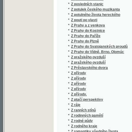
*
Z přírody
*
Z přírody
*
Z přírody.
*
Z ptačí perspektivy
*
Z ráje
*
Z ranních stínů
*
Z rodinných pamětí
*
Z rodné půdy
*
Z rodného kraje
*
Z romantiky všedního života
*
Z ruchu
*
Z různého šiku
*
Z různých časů
*
Z různých dob
*
Z různých dob
*
Z různých dob
*
Z různých dob
*
Z různých kruhů
*
Z různých kruhův
*
Z různých pamětí
*
Z říše hvězd
*
Z říše královice Slunce
*
Z říše královny pohádky
*
Z říše královny zimy
*
Z říše rostlin
*
Z říšské rady
*
Z tajemného světa