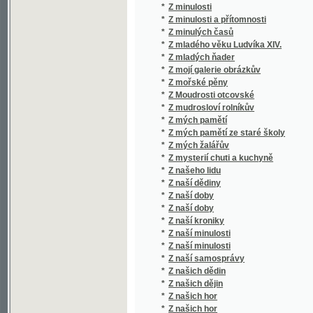
*
Z mých pamětí ze staré školy
*
Z mých žalářův
*
Z mysterií chuti a kuchyně
*
Z našeho lidu
*
Z naší dědiny
*
Z naší doby
*
Z naší doby
*
Z naší kroniky
*
Z naší minulosti
*
Z naší minulosti
*
Z naší samosprávy
*
Z našich dědin
*
Z našich dějin
*
Z našich hor
*
Z našich hor
*
Z našich i cizích krajův
*
Z našich luhů
*
Z nejvýchodnějších Čech
*
Z niv poesie národní a umělé
*
Z novel Anatola France
*
Z novel Eduarda Roda.
*
Z oboru jazykozpytu.
*
Z otroctví ku svobodě
*
Z ovzduší doby
*
Z paláce a z kláštera
*
Z pamětí krevních písařů
*
Z pamětí poroby českého rolnictva