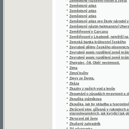
*
Zlatý prach
*
Zlatý prsten
*
Zlatý strom, ztracená woda a zaklená hora
*
Zlj následkowé z pitj kořalky
*
Zločin a trest
*
Zločin na boulevardu Bessieres
*
Zločin tajného oddělení
*
Zločin v páté třídě
*
Zločin v umění
*
Zločincův odkaz
*
Zločincův tajný sňatek
*
Zločinové v Polsce, aneb, Tajnosti Varšavsk
*
Zlomená duše
*
Zlomky a stromky
*
Zlomky epopeje
*
Zlomky o Českém básnictwj, zwlásstě pak o P
*
Zlomky zkušenosti v sebevychování
*
Zluté Mužátko, anebo, Welikán gednonoháč
*
Zlý jelen
*
Zmařená svatba
*
Zmařené úklady, aneb, Co může upřímný přít
*
Zmatek nad zmatek
*
Zmije
Znamenité a podiwné Příhody Pana Prássíl
*
setkal a možné i nemožné skutky wywedl, j
*
Známost Wlasti
*
Známosti z průjezdu
*
Zobrazování tečen a středů křivosti křivek