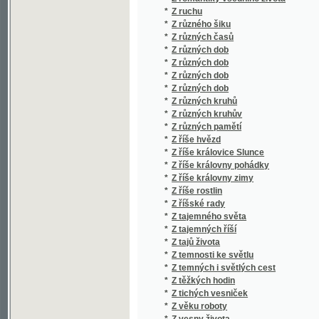
*
Z tajemných říší
*
Z tajů života
*
Z temnosti ke světlu
*
Z temných i světlých cest
*
Z těžkých hodin
*
Z tichých vesniček
*
Z věku roboty
*
Z vesny života
*
Z víru života
*
Z vladyckých časů
*
Z vlasti a ciziny
*
Z vln života
*
Z vojenského života
*
Z vojny
*
Z výstavních táček
*
Z ženského světa
*
Za Atlantským oceánem
*
Za běloušem
*
Za bouře i klidu
*
Za českou osvětu
*
Za čest otcovu
*
Za dědictvím
*
Za hradbami
*
Za jeden hřích
*
Za jitra
*
Za Kneippem
*
Za květu mladosti