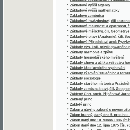
*
Zákon o myslivosti a zákon lesní, ve spojení
*
Zákon o myslivosti daný dne 1. června 1866
*
Zákon o nedělním a svátečním klidu, se vše
*
Zákon o popisování lidu ze dne 29. března 1
*
Zákon o řízení exekučním a zajišťovacím, 
*
Zákon o společenstvech pro napomáhání živno
Zákon o svépomocných spolcích zejmena o zá
*
společenstvech stavebních atd
*
Zákon obecní pro Markrabství Moravské
*
Zákon Pána nasseho Gežjsse Krysta
Zákon trestní o zločinech, přečinech a přest
*
zák
Zákon ubytovací, daný dne 11. června 1879, j
*
pro stálé vojsko, válečné loďstvo námořsk
*
Zákon v příčině některých opatření ku zvele
Zákon v příčině zřízení nových knih pozemko
*
prosince 1874 s nařízením vykonavacím ze d
Zákon ze dne 8. ledna 1889, č. 5. zemského 
*
obce, pro které platí stavební řád ze dne 1
*
Zákon, daný dne 11. května 1869 pro králov
*
Zákon, daný dne 25. července 1864, pro král
Zákon, jímžto se vydávají nařízení dle polic
*
zavádí nový řád soudu trestního
*
Zákon, kterým se upravují právní svazky uč
*
Zákon, kterýmž se vydává řád policie v pří
*
Zákonodárství na ochranu dělnictva
*
Zákony a nařízení o myslivosti a nošení zbr
*
Zákony a nařízení o povinnosti branné a tax
*
Zákony a nařízení o přímých daních