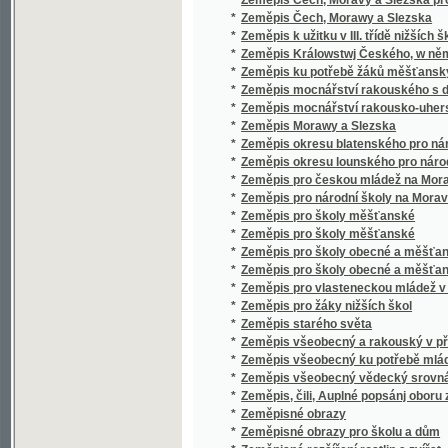
*
Zlatá domácí kniha
*
Zlatá legenda
*
Zlatá matička
*
Zlatá pokladnice domácí
*
Zlatá zrna, čili, Schránka přísloví, moudrý
*
Zlatá zrnka
*
Zlatá zrnka
*
Zlatá zrnka
*
Zlaté jiskry
*
Zlaté klasy
*
Zlaté lístky
*
Zlaté lístky
*
Zlaté ložisko na řece Gile
*
Zlaté obrázky pro hodné dítky
*
Zlaté tele
*
Zlaté zápisy
*
Zlaté Zrcadlo, aneb, Kniha o powolánj a mo
*
Zlatem a mlatem
*
Zlatníkova milenka
*
Zlatníkův zlatoušek
*
Zlato
*
Zlato neblaží
*
Zlatodol, aneb, Zpustlá vesnice obnovená f
*
Zlatý chrobák a jiné novely
*
Zlatý křížek
*
Zlatý křížek
*
Zlatý Nebe Kljč Dusse křesťanské Boha wěr