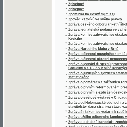
*
Zur Cultur- Geschichte Mährens und Oest. S
*
Zur Gegenreformation in Schlesien
Zur Geschichte der Juden in Mähren und Oes
*
die Nachbarländer
*
Zur Geschichte des Glaubens an Zauberer, 
*
Zuřivý Roland
Zusätze und Inhalts-Verzeichnisze zu Hansli
*
Bibliothek" (Prag 1851)
*
Zůstanu katolíkem!
*
Zuzana
*
Zvěsti mladých let
*
Zvěsti z nejsoucna, čili, Epocha míru
*
Zvíkov
*
Zvíkov
*
Zvíkovský rarášek
*
Zvířátka a děti
*
Zvířectvo kamenouhelné doby v Čechách
Zvláštní dávka z výčepu pálených nápojů liho
*
vykonání jeho ze dne 2. července a vyhlášen
*
Zvolení a korunování Ferdinanda I. za krále
*
Zvonečková královna
*
Zvonečková královna
*
Zvonečky
*
Zvonky
*
Zvonky s nebes říše
*
Zvony Corneville-ské
*
Zvukosloví jazyka staro- i novo-českého.
*
Zvuky večerní