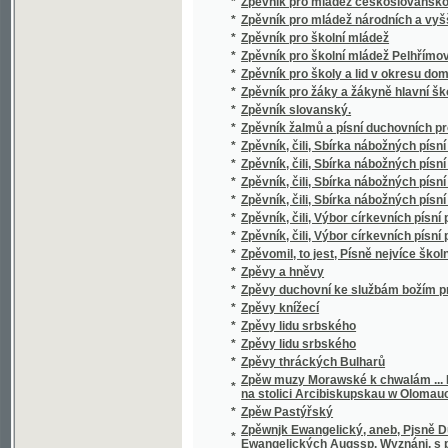
*
Zrcadlo maličkých
Zrcadlo nábožnosti a dobročinnosti, čili, Ž
*
a paní na Jindřichově Hradci a Telči
*
Zrcadlo Sslechetnosti pro Mládež Českau
Zrcadlo wýborného sedlského obcowánj před
*
Frantisska Wawáka, ...
*
Zrnéčka do srdéčka :
*
Zrnka
*
Zrušení řádu jesuitského roku 1773 od pape
*
Zřízení c.k. říšského soudu
*
Zřízení c.k. správního soudu
*
Zřízení krajské v Čechách.
*
Zřízení obecní a řád volební v obcích
*
Zřízení obecní a řád volení v obcích pro krá
*
Zřízení zemská Království českého XVI. věk
*
Ztracená dcera
*
Ztracené cikáně
*
Ztracené Djtě
*
Ztracené djtě
*
Ztracené volání
*
Ztracený
*
Ztracený syn
*
Ztracený syn
*
Ztracený synáček
*
Ztracený testament
*
Ztracený život.
*
Ztroskotáno
*
Zur Abhilfe des Nothstandes im Erz- und Ri