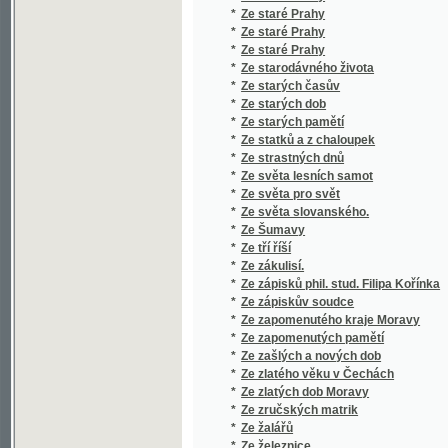
*
Zeměkaule w ohledu měřeckém a přjrodnick
*
Zeměpis Čech s místopisem okolí a města 
*
Zeměpis Čech, Moravy a Slezska pro třetí t
*
Zeměpis Čech, Morawy a Slezska
*
Zeměpis k užitku v III. třídě nižších škol real
*
Zeměpis Králowstwj Českého, w němž se nach
*
Zeměpis ku potřebě žáků měšťanských škol
*
Zeměpis mocnářství rakouského s dějepis
*
Zeměpis mocnářství rakousko-uherského
*
Zeměpis Morawy a Slezska
*
Zeměpis okresu blatenského pro národní šk
*
Zeměpis okresu lounského pro národní škol
*
Zeměpis pro českou mládež na Moravě a ve
*
Zeměpis pro národní školy na Moravě a v S
*
Zeměpis pro školy měšťanské
*
Zeměpis pro školy měšťanské
*
Zeměpis pro školy obecné a měšťanské
*
Zeměpis pro školy obecné a měšťanské
*
Zeměpis pro vlasteneckou mládež v Čechá
*
Zeměpis pro žáky nižších škol
*
Zeměpis starého světa
*
Zeměpis všeobecný a rakouský v přehledu 
*
Zeměpis všeobecný ku potřebě mládeže v ni
*
Zeměpis všeobecný vědecký srovnávací
*
Zeměpis, čili, Auplné popsánj oboru zemské
*
Zeměpisné obrazy
*
Zeměpisné obrazy pro školu a dům