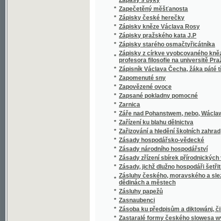
*
Zazděná slečna, aneb : Podiwné příhody Mar
*
Zazděná slečna, aneb, Podiwné přjhody Mar
*
Zazděný poklad
*
Zbav nás zlého, čili, Nevystižitelné cesty Pá
Zbjrka 1677 hlaťopisných wýkresůw na čtyři
*
mineralogii Jana Swatopluka Presla
*
Zbjrka cest wypsánj po moři, k užitečnému 
*
Zbjrka cest wypsánj po moři, k užitečnému 
Zbjrka neydáwněgšjch slownjků latinsko-č
*
latinským
*
Zbožné básničky od Fr. Valoucha
*
Zbrojíř
*
Zbytky rýmovaných Alexandreid staročesk
*
Zdání klame, pravda vítězí!
*
Zdání o očkování kravskými neštovicemi
*
Zdar třetímu sletu všesokolskému 1895
*
Zdárný a Nezdárný
*
Zdeněk ze Zásmuku s swými towaryssi, aneb
Zdravotní kuchařka jakožto doplněk každé jin
*
stravitelnosti ...
*
Zdravotní policie vztahující se na mrtvá těla 
*
Zdravotnictví našich příbytků
Zdravověda čili nejlepší způsob, aby člověk 
*
dosáhnouti mohl.
Zdravověda, čili, Nejlepší způsob, jakby člov
*
dosáhnouti mohl
*
Zdráwa buď milosti plná!
*
Zdrawé, prawé a čisté Učenj Lutherowo, Ka