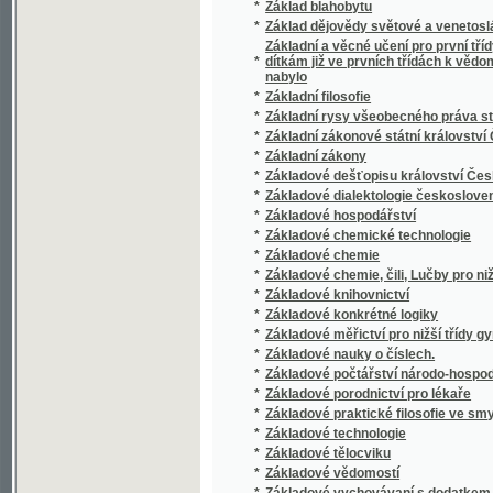
*
Základové zeměpisu
*
Základowé hwězdoslowj, čili astronomie
*
Základowé maudrosti a opatrnosti, čili, Praw
*
Základowé měřictwj, čili, Geometrye
*
Základowé pitwy (Anatomie), čili, Soustawnj 
*
Základowé Přjrodnictwj aneb Fyzyky a Mate
*
Základy cýs. král. priwilegowaného prwnjh
*
Základy harmonie a zpěvu
*
Základy hospodářského myšlení
*
Základy chovu a užitku zvířectva hospodář
*
Základy křesťanského vychování
*
Základy rýsování situačního a terrainního
*
Základy sociologie
*
Základy starého místopisu Pražského.
*
Základy zeměznalectví, čili, Geognosie
*
Zaklený Chrt, aneb, Přjběhowé Jaroslawa W
*
Zaklený princ
*
Zakletý princ
*
Zákon a návrhy zákonů o novém zřízení vo
*
Zákon branný, daný dne 5. prosince 1868
*
Zákon daný dne 10. dubna 1886 jímžto se vy
*
Zákon daný dne 12. října 1875 čís. 76. zák. 
*
Zákon daný dne 28. prosince 1887 o pojištěn
*
Zákon daný dne 30. března 1888 o pojištění 
Zákon daný dne 5. března 1862, jímžto se vymě
*
obecní
Zákon daný dne 9. března 1869, jenž se týk
*
tiskopisu