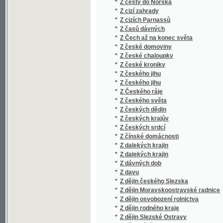
*
Z časů dávných
*
Z Čech až na konec světa
*
Z české domoviny
*
Z české chaloupky
*
Z české kroniky
*
Z českého jihu
*
Z českého jihu
*
Z Českého ráje
*
Z českého světa
*
Z českých dědin
*
Z českých krajův
*
Z českých srdcí
*
Z čínské domácnosti
*
Z dalekých krajin
*
Z dalekých krajin
*
Z dávných dob
*
Z davu
*
Z dějin českého Slezska
*
Z dějin Moravskoostravské radnice
*
Z dějin osvobození rolnictva
*
Z dějin rodného kraje
*
Z dějin Slezské Ostravy
*
Z dětinné lásky
*
Z dětského ráje
*
Z dětského světa
*
Z dob našeho probuzení
*
Z dob pěstního práva