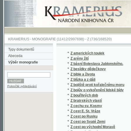
KRAMERIUS
-
MONOGRAFIE
(11412/2997698) -
Z (736/168520)
Typy dokumentů
*
Z amerických toulek
Abeceda
*
Z arény žití
Výběr monografie
*
Z básní Boleslava Jablonského.
*
Z besídky dědečkovy
*
Z bible a života
*
Z blízka a z dáli
*
Z bojiště proti kořalečnímu moru
Pokročilé vyhledávání
*
Z bojův o vykořenění lidské bídy
*
Z bouřlivých dob
*
Z bratrských vlastí
*
Z cechu sv. Kosmy
*
Z cest E. St. Vráze
*
Z cest po Rusku
*
Z cest po Svaté Zemi
*
Z cest po východní Moravě
*
Z cesty do Norska
*
Z cizí zahrady
*
Z cizích Parnassů