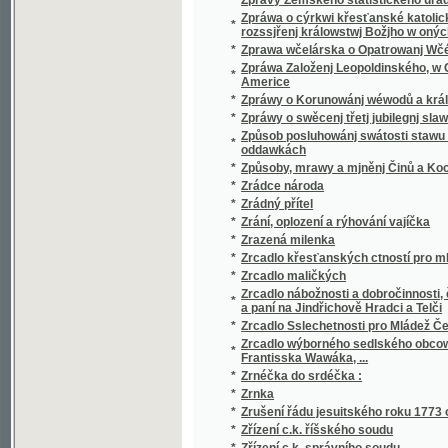
*
Zvýšení nájemného
*
Zwei Brüder
*
Zwei Monate im Jahre im Schmucke deutsch
*
Zwei Staatsminister im Bette
*
Zweite Gesandtschaftsreise des Grafen He
*
Zwięzła gramatyka polska od ces. król. Min
*
Zwony