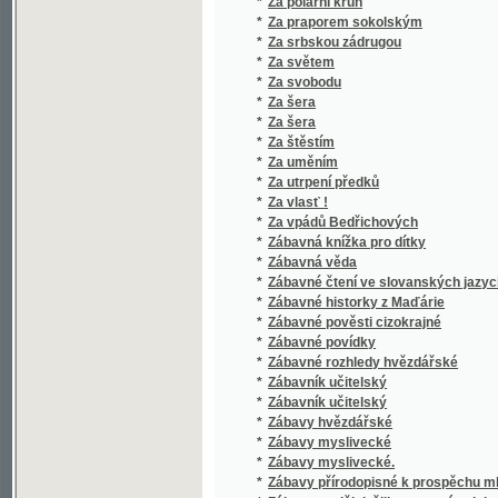
*
Zábavy myslivecké.
*
Zábavy přírodopisné k prospěchu mládeže 
*
Zábawy nedělnj, čili: prostonárodnj poučowán
*
Záboj a Ludiše :
*
Zabrání velkostatků a jejich osídlení
*
Začátek sedmileté války, anebo, Pán Bůh dal
*
Záhada srdce
*
Záhadné povahy
*
Záhonek malých
*
Zahořanský hon a jiné
*
Zahrada Epikurova
*
Zahradnictví v Německu a ve Francii
*
Zahradnjček, čili, Náwod ke sstěpařstwj s 
*
Záhuba města Pompejí, čili, Bázeň Boží a d
*
Záhuba pohanův na Litvě
*
Záhuba Vršoviců
*
Zachovej nám, Hospodine, Císaře a naši ze
*
Zachráněna
*
Zajatec : Veršovaný románek pro malé i vel
*
Zajatí na Kavkazu
*
Zajatý mezi Indiány
*
Zajetí krále Václava
*
Zájezd na Rus
*
Zajímavá tobolka
*
Zajímavé báchorky
*
Zajímavé příběhy Kryšpína Neposedy
*
Zákeřníci ve fraku