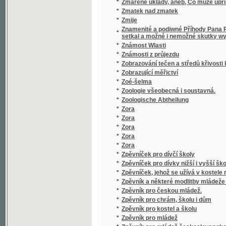
Zpráva o jednání tří sjezdů professorů výcho
*
Chrudimi a r. 1885 v Kolíně konaných
Zpráva o jubilejních sjezdech statistických 
*
statistického
*
Zpráva o poměrech a zařízeních zdravotních 
*
Zpráva o prvním reformovaném presbyterián
*
Zpráva o prvním sjezdu žen českoslovansk
*
Zpráva o světové výstavě v Chicagu 1893
Zpráva od Holomaucké obchodnj a žiwotnick
*
stawitelstwj daná straniwa stawu vzdělawán
*
Zpráva širší komise vodární k radě král. hl
*
Zpráva užšího odborného komitétu v příčině 
*
Zprávy statistické kanceláře zemědělské rad
*
Zprávy Zemského statistického úřadu králo
Zpráwa o cýrkwi křesťanské katolické w pů
*
rozssjřenj králowstwj Božjho w oných krag
*
Zprawa wčelárska o Opatrowanj Wčél w dwog
Zpráwa Založenj Leopoldinského, w Cjsařs
*
Americe
*
Zpráwy o Korunowánj wéwodů a králů česk
*
Zpráwy o swěcenj třetj jubilegnj slawnosti
Způsob posluhowánj swátosti stawu manžel
*
oddawkách
*
Způsoby, mrawy a mjněnj Činů a Kochin-Čin
*
Zrádce národa
*
Zrádný přítel
*
Zrání, oplození a rýhování vajíčka
*
Zrazená milenka
*
Zrcadlo křesťanských ctností pro mládež