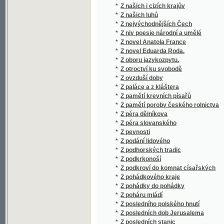
*
Z péra dělníkova
*
Z péra slovanského
*
Z pevnosti
*
Z podání lidového
*
Z podhorských tradic
*
Z podkrkonoší
*
Z podkroví do komnat císařských
*
Z pohádkového kraje
*
Z pohádky do pohádky
*
Z poháru mládí
*
Z posledního polského hnutí
*
Z posledních dob Jerusalema
*
Z posledních stanic
*
Z posledních stanic
*
Z potulek českého muzikanta
*
Z potulného života hereckého
*
Z pouti po vlasti
*
Z Prahy a z venkova
*
Z Prahy do Kostnice
*
Z Prahy do Paříže
*
Z Prahy do Plzně
*
Z Prahy do Svatojanských proudů
*
Z Prahy do Vídně. Brno. Olomúc
*
Z pražského ovzduší
*
Z pražského ovzduší
*
Z Prěslavského dvora
*
Z přírody
*
Z přírody