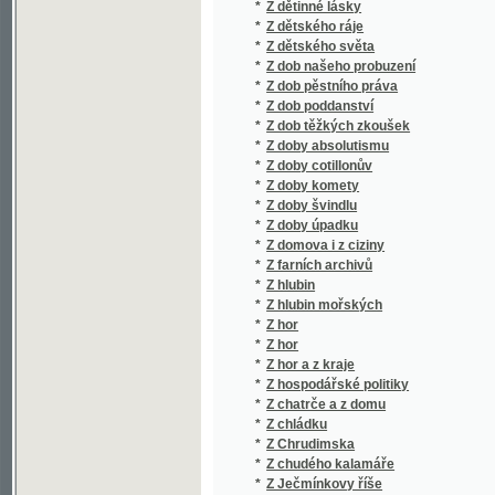
*
Z dob poddanství
*
Z dob těžkých zkoušek
*
Z doby absolutismu
*
Z doby cotillonův
*
Z doby komety
*
Z doby švindlu
*
Z doby úpadku
*
Z domova i z ciziny
*
Z farních archivů
*
Z hlubin
*
Z hlubin mořských
*
Z hor
*
Z hor
*
Z hor a z kraje
*
Z hospodářské politiky
*
Z chatrče a z domu
*
Z chládku
*
Z Chrudimska
*
Z chudého kalamáře
*
Z Ječmínkovy říše
*
Z jeseni mého života
*
Z jitra na úsvitě
*
Z jižních Čech Sokol
*
Z klidu i z bouří
*
Z krásné Itálie
*
Z kroniky chudých
*
Z kroniky staroslavného města Fulneku, pů
*
Z ladných krajův