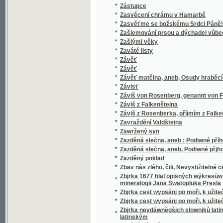
*
Zdwořilý žák
*
Ze říší přírody
*
Ze samot a ze společnosti
*
Ze srbského života
*
Ze srdce
*
Ze srdce k srdcím/
*
Ze staré Prahy
*
Ze staré Prahy
*
Ze staré Prahy
*
Ze staré Prahy
*
Ze staré Prahy
*
Ze starodávného života
*
Ze starých časův
*
Ze starých dob
*
Ze starých pamětí
*
Ze statků a z chaloupek
*
Ze strastných dnů
*
Ze světa lesních samot
*
Ze světa pro svět
*
Ze světa slovanského.
*
Ze Šumavy
*
Ze tří říší
*
Ze zákulisí.
*
Ze zápisků phil. stud. Filipa Kořínka
*
Ze zápiskův soudce
*
Ze zapomenutého kraje Moravy
*
Ze zapomenutých pamětí
*
Ze zašlých a nových dob