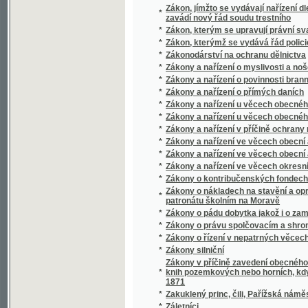
*
Zamotaná vlákna
*
Zampa, nebo, Mramorová nevěsta
*
Zanešené dítě, aneb, Pane, staň se vůle Tvá
*
Západ
*
Zapadlé hvězdy
*
Zapadlí vlastenci
*
Zapadlý svět a jiné povídky
*
Západní Čechy
*
Západní Slované v pravěku
*
Zápal lásky Božj dussj wywolených aneb mod
*
Zápal nábožnosti
*
Zápas národa amerického za samostatnost
*
Zápas o Prahu
*
Zápasník s býky
*
Zápasy s býky
*
Zapečetěný měšťanosta
*
Zápisky české herečky
*
Zápisky kněze Václava Rosy
*
Zápisky pražského kata J.P
*
Zápisky starého osmačtyřicátníka
Zápisky z církve vyobcovaného kněze Dra. A
*
profesora filosofie na universitě Pražské
*
Zápisník Václava Čecha, žáka páté třídy
*
Zapomenuté sny
*
Zapovězené ovoce
*
Zapsané pokladny pomocné
*
Zarnica