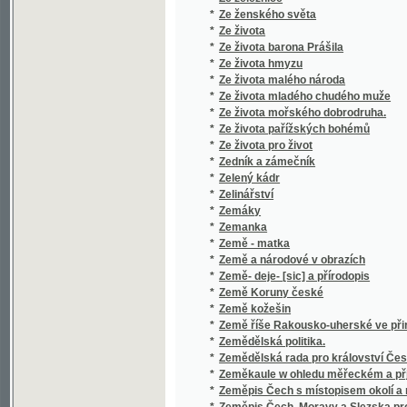
*
Zeměpisné rozšíření rostlin a zvířat
*
Zeměpisný atlas
*
Zeměpisný atlas
*
Zeměpisný atlas
*
Zeměpisný atlas pro školy národní v Čechác
*
Zeměpisný nástin hejtmanství Uhersko-Hra
*
Zemětřesení v Carcasu
*
Zemětřesení v Lisaboně, největší na světě z
*
Zemská banka království českého
*
Zevrubné dějiny českého písemnictví doby 
*
Zevrubný popis rozdělení země království 
*
Zevrubný popis rozdělení země království Če
*
Zhejralec, čili, Oběť nevinnosti.
*
Zima
*
Zimní květy
*
Zjevy ze života.
*
Zkáza
*
Zkazky z našich vod a lesův
*
Zkoumání o zásadách mravnosti a zkoumání
*
Zkouška státníkova
*
Zkouška, jak by skladba a tvarosloví české
Zkrácení slov, užívaná v rukopisch a listiná
*
staroslovanských, jak kyrylicí tak glagolit
*
Zkrocení zlé ženy
*
Zkušený zahradník
*
Zlá pěstounka
*
Zlatá Bible, to jest, Písmo svaté
*
Zlatá domácí kniha