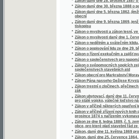
*
Zákony a nařízení u věcech obecného a pokr
*
Zákony a nařízení u věcech obecného školst
*
Zákony a nařízení v příčině ochrany majetku
*
Zákony a nařízení ve věcech obecní a okres
*
Zákony a nařízení ve věcech obecní a okres
*
Zákony a nařízení ve věcech okresní a obec
*
Zákony o kontribučenských fondech a o zálož
Zákony o nákladech na stavění a opravování
*
patronátu školním na Moravě
*
Zákony o pádu dobytka jakož i o zamezení a
*
Zákony o právu spolčovacím a shromažďova
*
Zákony o řízení v nepatrných věcech právních
*
Zákony silniční
Zákony v příčině zavedení obecného zákona 
*
knih pozemkových nebo horních, když tyto kni
1871
*
Zakuklený princ, čili, Pařížská náměsíčnice
*
Záletníci
*
Založení a počátky Vítkovických železáren
*
Založení biskupství latinského v Praze
*
Záložny, jich zřízení, správa a účetnictví
*
Zámecké novelky
*
Zámečnictví
*
Zámek Kaňovský
*
Zámek v Jindřichově Hradci
*
Zamilované pletky v Paříži
*
Zámkářství
*
Zámořské klepy