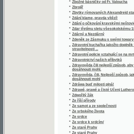
*
Ze zlatého věku v Čechách
*
Ze zlatých dob Moravy
*
Ze zručských matrik
*
Ze žalářů
*
Ze železnice
*
Ze ženského světa
*
Ze života
*
Ze života barona Prášila
*
Ze života hmyzu
*
Ze života malého národa
*
Ze života mladého chudého muže
*
Ze života mořského dobrodruha.
*
Ze života pařížských bohémů
*
Ze života pro život
*
Zedník a zámečník
*
Zelený kádr
*
Zelinářství
*
Zemáky
*
Zemanka
*
Země - matka
*
Země a národové v obrazích
*
Země- deje- [sic] a přírodopis
*
Země Koruny české
*
Země kožešin
*
Země říše Rakousko-uherské ve přirovnání
*
Zemědělská politika.
*
Zemědělská rada pro království České