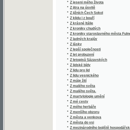
*
Z lásky
*
Z lepší společnosti
*
Z let probuzení
*
Z letopisů Sázavských
*
Z lidské bídy
*
Z lidu pro lid
*
Z lidu vesnického
*
Z máje žití
*
Z malého světa
*
Z malého světa.
*
Z martylologie umění
*
Z mé cesty
*
Z mého herbáře
*
Z menšího obzoru
*
Z města a venkova
*
Z města do vsi
*
Z mezinárodního bojiště hospodářského
*
Z minulosti
*
Z minulosti a přítomnosti
*
Z minulých časů
*
Z mladého věku Ludvíka XIV.
*
Z mladých ňader
*
Z mojí galerie obrázkův
*
Z mořské pěny
*
Z Moudrosti otcovské
*
Z mudrosloví rolníkův
*
Z mých pamětí