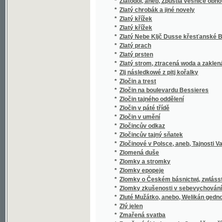
*
Zpěvník, čili, Sbírka nábožných písní pro šk
*
Zpěvník, čili, Sbírka nábožných písní pro š
*
Zpěvník, čili, Výbor církevních písní pro ml
*
Zpěvník, čili, Výbor církevních písní pro ml
*
Zpěvomil, to jest, Písně nejvíce školní a něk
*
Zpěvy a hněvy
*
Zpěvy duchovní ke službám božím pro osadu
*
Zpěvy knížecí
*
Zpěvy lidu srbského
*
Zpěvy lidu srbského
*
Zpěvy thráckých Bulharů
Zpěw muzy Morawské k chwalám ... Ferdinand
*
na stolici Arcibiskupskau w Olomauci dne 1
*
Zpěw Pastýřský
Zpěwnjk Ewangelický, aneb, Pjsně Duchownj
*
Ewangelických Augssp. Wyznánj, s přídawk
*
Zpívejme!
*
Zpívejme!
*
Zpominka na Poswátnj missji
*
Zpověď katolíků ve světle pravdy
*
Zpráva českého odboru anketní školské ko
*
Zpráva jednatelská podaná ve valném shrom
Zpráva komise zabývající se otázkou zásobiti
*
Krejčího
*
Zpráva komise zabývající se otázkou zásobiti
*
Zpráva Národního klubu v Brně
*
Zpráva o činnosti musejního komitétu a st
*
Zpráva o činnosti okresní nemocenské pokl