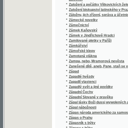
*
Záře nad Pohanstwem, nebo, Wáclaw a Bole
*
Zařízení ku blahu dělnictva
*
Zařizování a hledění školních zahrad
*
Zásady hospodářsko-vědecké
*
Zásady národního hospodářství
*
Zásady zřízení sbírek přírodnických v nov
*
Zásady, jichž dlužno hospodáři šetřiti při 
Zásluhy českého, moravského a slezského du
*
dědinách a městech
*
Zásluhy papežů
*
Zasnaubenci
*
Zásoba ku předpisům a diktowánj, čili, Rozma
*
Zastaralé formy českého slowesa wyswětlen
*
Zástupce
*
Zasvěcení chrámu v Hamarbě
*
Zasvěťme se božskému Srdci Páně!
*
Zašlemování prsou a dýchadel vůbec
*
Zašlými věky
*
Zaváté listy
*
Závěť
*
Závěť
*
Závěť matčina, aneb, Osudy hraběcí dcery
*
Závisť
*
Záviš von Rosenberg, genannt von Falkenst
*
Záviš z Falkenštejna
*
Záviš z Rosenberka, příjmím z Falkensteina
*
Zavraždění Valdšteina
*
Zawržený syn