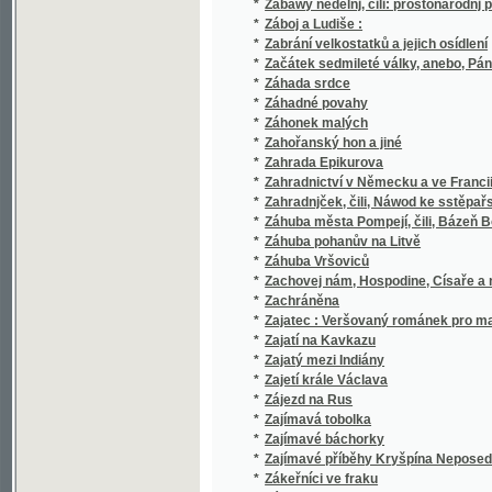
*
Základ blahobytu
*
Základ dějovědy světové a venetoslávské z
Základní a věcné učení pro první třídy škol
*
dítkám již ve prvních třídách k vědomí přive
nabylo
*
Základní filosofie
*
Základní rysy všeobecného práva státního
*
Základní zákonové státní království Českéh
*
Základní zákony
*
Základové dešťopisu království Českého
*
Základové dialektologie československé
*
Základové hospodářství
*
Základové chemické technologie
*
Základové chemie
*
Základové chemie, čili, Lučby pro nižší stře
*
Základové knihovnictví
*
Základové konkrétné logiky
*
Základové měřictví pro nižší třídy gymnasií
*
Základové nauky o číslech.
*
Základové počtářství národo-hospodářského č
*
Základové porodnictví pro lékaře
*
Základové praktické filosofie ve smyslu vš
*
Základové technologie
*
Základové tělocviku
*
Základové vědomostí
*
Základové vychovávaní s dodatkem o dušev
*
Základové vyšší algebry
*
Základové vyšší mathematiky