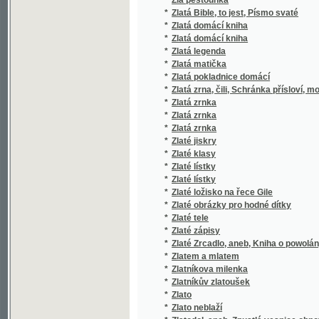
*
Zobrazující měřictví
*
Zoé-šelma
*
Zoologie všeobecná i soustavná.
*
Zoologische Abtheilung
*
Zora
*
Zora
*
Zora
*
Zora
*
Zora
*
Zpěvníček pro dívčí školy
*
Zpěvníček pro dívky nižší i vyšší školy v Tá
*
Zpěvníček, jehož se užívá v kostele redemto
*
Zpěvník a některé modlitby mládeže c.k. hla
*
Zpěvník pro českou mládež.
*
Zpěvník pro chrám, školu i dům
*
Zpěvník pro kostel a školu
*
Zpěvník pro mládež
*
Zpěvník pro mládež českoslovanskou
*
Zpěvník pro mládež národních a vyšších ško
*
Zpěvník pro školní mládež
*
Zpěvník pro školní mládež Pelhřímovskou
*
Zpěvník pro školy a lid v okresu domažlické
*
Zpěvník pro žáky a žákyně hlavní školy Hoř
*
Zpěvník slovanský.
*
Zpěvník žalmů a písní duchovních pro chrám
*
Zpěvník, čili, Sbírka nábožných písní pro ml
*
Zpěvník, čili, Sbírka nábožných písní pro ml