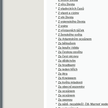
*
Za obecní pozemky
*
Za oceánem
*
Za oceánem
*
Za oponou
*
Za páté, nezabiješ!, čili, Marnoť podepírat, c
*
Za polarní kruh
*
Za praporem sokolským
*
Za srbskou zádrugou
*
Za světem
*
Za svobodu
*
Za šera
*
Za šera
*
Za štěstím
*
Za uměním
*
Za utrpení předků
*
Za vlasť !
*
Za vpádů Bedřichových
*
Zábavná knížka pro dítky
*
Zábavná věda
*
Zábavné čtení ve slovanských jazycích
*
Zábavné historky z Maďárie
*
Zábavné pověsti cizokrajné
*
Zábavné povídky
*
Zábavné rozhledy hvězdářské
*
Zábavník učitelský
*
Zábavník učitelský
*
Zábavy hvězdářské
*
Zábavy myslivecké