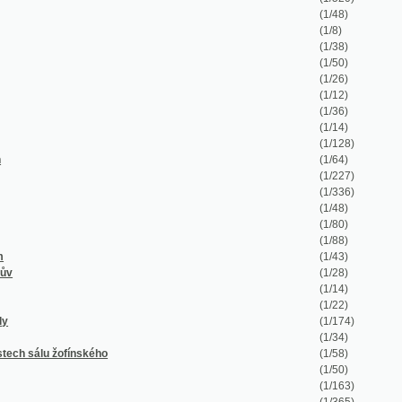
(1/14)
(1/22)
(1/174)
(1/34)
nského
(1/58)
(1/50)
(1/163)
(1/365)
(1/37)
(1/1623)
(1/573)
(1/136)
vě 1895
(1/326)
(1/1278)
(1/259)
(1/712)
(1/972)
(1/196)
(1/70)
(1/592)
(1/252)
ann
(1/50)
(1/1056)
(1/326)
(1/60)
(1/180)
(1/124)