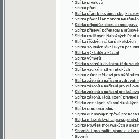
*
Sbírka soudních lékařských posudků (superar
*
Sbírka výkladův a kázaní
*
Sbírka výměrů
*
Sbírka vzorců k civilnímu řádu soudnímu a
*
Sbírka vzorců mathematických
*
Sbírka z úloh měřictví pro nižší střední, m
*
Sbírka zákonů a nařízení o zdravotnictví, s
*
Sbírka zákonů a nařízení pro království Če
*
Sbírka zákonů a nařízení pro království Česk
*
Sbírka zákonů, řádů, řízení, privilegií a list
*
Sbírka zemských zákonů školských
*
Sbírky prostonárodní.
*
Sbjrka duchownjch zpěwů pro kostelnj i do
*
Sbjrka mluwnických a prawopisných prawid
*
Sbjrka Powěstj morawských a slezkých.
*
Sborníček pro malíře písma a lakyrníky
*
Sborník
*
Sborník dějepisných prací bývalých žáků V
*
Sborník historický vydaný na oslavu desítile
*
Sborník historický.
*
Sborník hospodářský
*
Sborník hospodářský
*
Sborník illustrovaných románů
*
Sborník okresu hlineckého
*
Sborník poliklinický
*
Sborník prací filologických vydaný na oslavu
*
Sborník průmyslnický