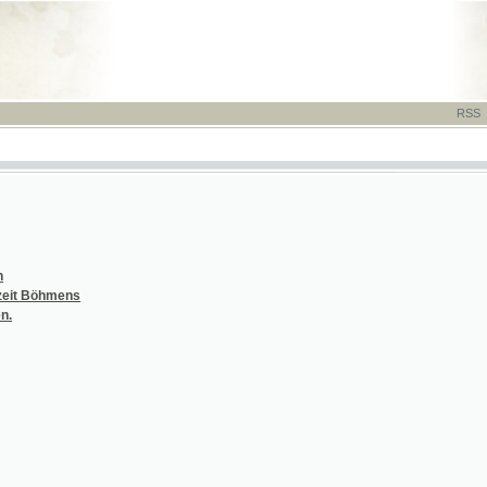
RSS
-
TISK
-
NÁP
hmens
 Kinder-Krankheiten
 Kinder-Krankheiten