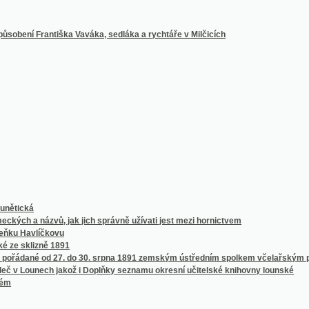
á
názvů, jak jich správně užívati jest mezi hornictvem
avlíčkovu
izně 1891
é od 27. do 30. srpna 1891 zemským ústředním spolkem včelařským pro království 
unech jakož i Doplňky seznamu okresní učitelské knihovny lounské
ečmenů ze sklizně 1891
1. do 13. července 1891
pořádané od 21. do 24. června 1891
nou Zahradnictví v pavilonu Květeny
národního divadla v Praze od 14. dubna 1851 do října 1861 věnovaných
njku latinsko-česko-německém
eum v Praze
ů světových s úplným přehledem českých časopisů insertních
chlověstních a paroplavebních stanic v mocnářství Uhersko-Rakouském
ř. Overbecka, jakož i jiných děl téhož mistra i různých jeho současníkův