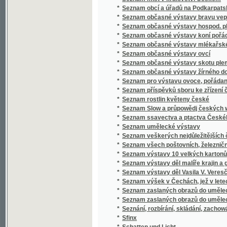
*
Seznam výstavy děl malíře krajin a genru K
*
Seznam výstavy děl Vasila V. Veresčagina
*
Seznam výšek v Čechách, jež v letech 1877 
*
Seznam zaslaných obrazů do umělecké výsta
*
Seznam zaslaných obrazů do umělecké výsta
*
Seznání, rozbírání, skládání, zachowání a či
*
Sfinx
*
Schatten und Licht
*
Schematismus der Bierbrauereien in Böhme
*
Schematismus für das Königreich Böheim
*
Schematismus für das Königreich Böhmen
*
Schematismus obecného školstva na Mora
*
Schematismus školních úřadův, škol obecný
*
Schematismus velkostatků v království Č
*
Schematismus, vydaný výborem zemským kr
*
Schilder-Schau
*
Schiller
*
Schillerova Panna Orleanská
*
Schillerovy Vycházky po Praze a okolí.
*
Schlesiens Landesvertretung und Landeshaus
*
Schneeblumen
*
Schneller Rathgeber bei Zahlungen zunächs
*
Schoedlerova Kniha přírody
*
Schul- und Erziehungsreden
*
Schulatlas
*
Schule der böhmischen Sprache für Deutsc
*
Schule der böhmischen Sprache für Deutsc