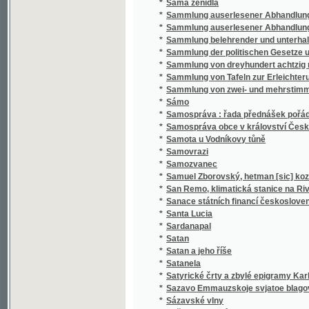
*
Sammlung belehrender und unterhaltender 
*
Sammlung der politischen Gesetze und Vero
*
Sammlung von dreyhundert achtzig neun Sät
*
Sammlung von Tafeln zur Erleichterung des
*
Sammlung von zwei- und mehrstimmigen Li
*
Sámo
*
Samospráva : řada přednášek pořádaných 
*
Samospráva obce v království Českém
*
Samota u Vodníkovy tůně
*
Samovrazi
*
Samozvanec
*
Samuel Zborovský, hetman [sic] kozákův Z
*
San Remo, klimatická stanice na Rivieře
*
Sanace státních financí československých :
*
Santa Lucia
*
Sardanapal
*
Satan
*
Satan a jeho říše
*
Satanela
*
Satyrické črty a zbylé epigramy Karla Havl
*
Sazavo Emmauzskoje svjatoe blagověstvov
*
Sázavské vlny
*
Sběratel brouků
*
Sbírka českých národních písní
*
Sbírka českých národních písní
*
Sbírka českých národních písní
*
Sbírka českých národních písní