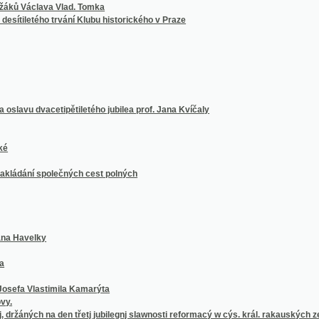
í společných cest polných
elky
lastimila Kamarýta
ých na den třetj jubilegnj slawnosti reformacý w cýs. král. rakauských zemjch
, důwěře w Boha
h