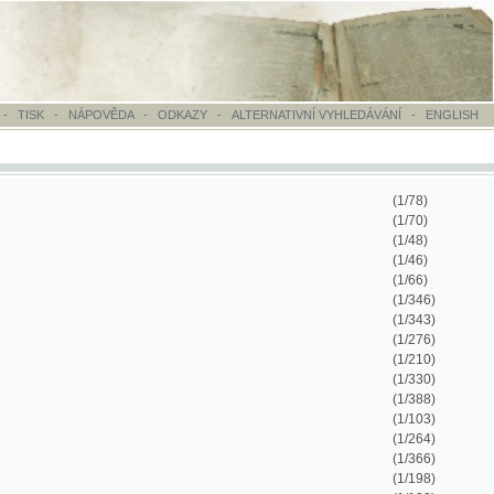
OVĚDA
-
ODKAZY
-
ALTERNATIVNÍ VYHLEDÁVÁNÍ
-
ENGLISH
(1/78)
(1/70)
(1/48)
(1/46)
(1/66)
(1/346)
(1/343)
(1/276)
(1/210)
(1/330)
(1/388)
(1/103)
(1/264)
(1/366)
(1/198)
(1/100)
(1/884)
(1/416)