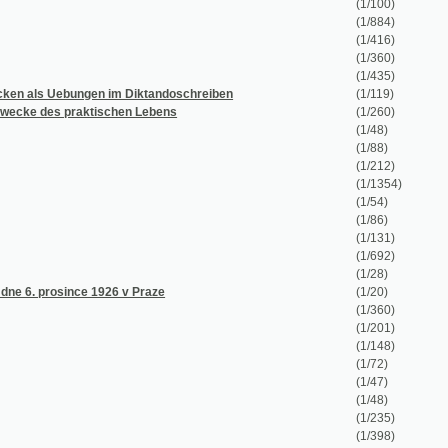
(1/360)
(1/435)
gen im Diktandoschreiben
(1/119)
ktischen Lebens
(1/260)
(1/48)
(1/88)
(1/212)
(1/1354)
(1/54)
(1/86)
(1/131)
(1/692)
(1/28)
 1926 v Praze
(1/20)
(1/360)
(1/201)
(1/148)
(1/72)
(1/47)
(1/48)
(1/235)
(1/398)
(1/60)
(1/23)
(1/26)
(1/38)
(1/36)