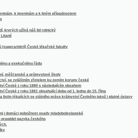
bitrií) České lékařské fakulty
 exekučnímu řádu
ěšťanské a průmyslové školy
e zvláštním zřetelem ku zemím koruny české
ské z roku 1880 s následujícím obsahem
é z roku 1881 obsahující dobu od 1. ledna do 15. října
in týkajících se státního práva království Českého jakož i platné ústavy
mácj pobožnost osady mladoboleslawské
el gazyka českého
áclava Vlad. Tomka
tého trvání Klubu historického v Praze
 dvacetipětiletého jubilea prof. Jana Kvíčaly