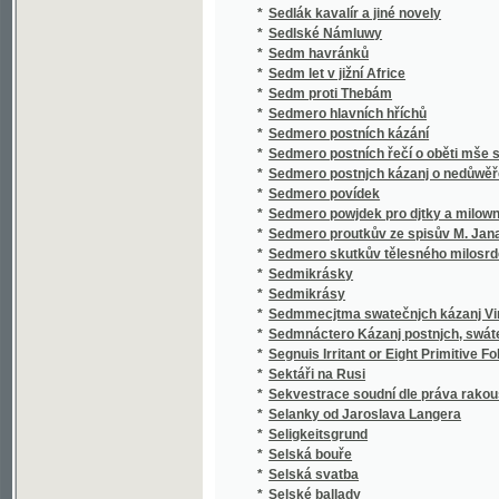
*
Sedmero skutkův tělesného milosrdenství
*
Sedmikrásky
*
Sedmikrásy
*
Sedmmecjtma swatečnjch kázanj Vincencia
*
Sedmnáctero Kázanj postnjch, swátečnjch y 
*
Segnuis Irritant or Eight Primitive Folk-lore 
*
Sektáři na Rusi
*
Sekvestrace soudní dle práva rakouského
*
Selanky od Jaroslava Langera
*
Seligkeitsgrund
*
Selská bouře
*
Selská svatba
*
Selské ballady
*
Selské črty
*
Selské povstání roku 1775
*
Selské zrcadlo představující život a působen
*
Semeno
*
Sen noci svatojanské
*
Sen sv. Jana
*
Serafka
*
Sestra a bratr
*
Sestra Blažena
*
Sestra Dolorosa
*
Sestupem
*
Setí a secí stroje
*
Setma, turecké děvče
*
Setník Halaburd
*
Sever