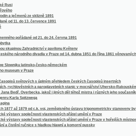
arla Spitzwega
až 1879 od c.k. voj. zeměpisného ústavu trigonometricky stanoveny byly
vy společnosti vlastenských přátel umění v Praze
vy společnosti vlastenských přátel umění v Praze v hořejších místnostech sálu žofí
stění ručnice s hladkou hlawní a komorní pussky
n, Mähren und Schlesien
vě
ch, středních a ústavů učitelských, pak průmyslových a hospodářských škol na Mora
eském
álovství Českého v červenci 1898
halt (von ihren Anfängen bis zur neuesten Zeit)
t für Fremde in den böhmischen Bädern, oder, Unentbehrlischer Rathgeber für Jederm
he.
he.