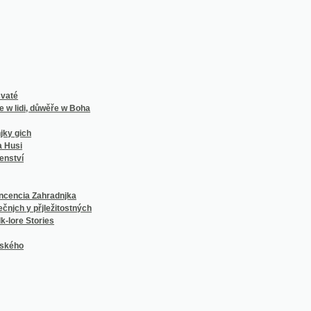
 Zahradnjka
přjležitostných
Stories
í Františka Vaváka, sedláka a rychtáře v Milčicích