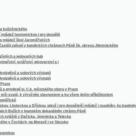
šnického
 hostomickou i pro dospělé
dež škol Jaroměřských
 zpívají v katolických chrámech Páně šk. okresu Jilemnického
 a jedovatých hub
, octářství, pivovarství a j
vů a solových výstupů
vů a solových výstupů
ilegií sl. C.k. městského sboru v Praze
até, k výročním slavnostem a ku všem jiným příležitostem
ké
oteckou a Dřískou, jakož i pro dospělejší mládež i osadníky, ku kapitolnímu děkanství p
 Božích v lounském dekanálním chrámu Páně
tě z Dačicka, Jemnicka a Telecka
Čechách, na Moravě i ve Slezsku
u
 k jmeninám a k jiným případnostem
ch užívá náš lid rolnický