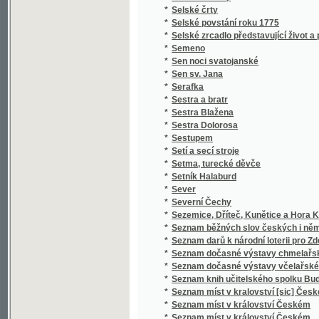
*
Severní Čechy
*
Sezemice, Dříteč, Kunětice a Hora Kunětick
*
Seznam běžných slov českých i německých a 
*
Seznam darů k národní loterii pro Zdeňku H
*
Seznam dočasné výstavy chmelařské ze skl
*
Seznam dočasné výstavy včelařské pořádan
*
Seznam knih učitelského spolku Budeč v Lo
*
Seznam míst v kralovství [sic] Českém
*
Seznam míst v království Českém
*
Seznam míst v království Českém
*
Seznam obcí a úřadů na Podkarpatské Rusi
*
Seznam občasné výstavy bravu vepřového
*
Seznam občasné výstavy hospod. plodin a j
*
Seznam občasné výstavy koní pořádané od 1
*
Seznam občasné výstavy mlékařské
*
Seznam občasné výstavy ovcí
*
Seznam občasné výstavy skotu plemenného 
*
Seznam občasné výstavy žírného dobytka
*
Seznam pro výstavu ovoce, pořádanou skupi
*
Seznam příspěvků sboru ke zřízení českého 
*
Seznam rostlin květeny české
*
Seznam Slow a průpowědj českých we Slow
*
Seznam ssavectva a ptactva Českého mus
*
Seznam umělecké výstavy
*
Seznam veškerých nejdůležitějších časopis
*
Seznam všech poštovních, železničních, ry
*
Seznam výstavy 10 velkých kartonů Jana Bed