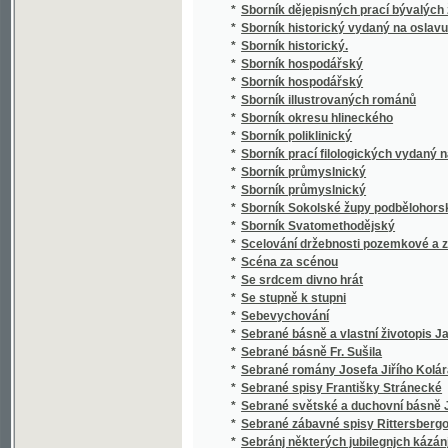
*
Sborník průmyslnický
*
Sborník Sokolské župy podbělohorské
*
Sborník Svatomethodějský
*
Scelování držebnosti pozemkové a zakládán
*
Scéna za scénou
*
Se srdcem divno hrát
*
Se stupně k stupni
*
Sebevychování
*
Sebrané básně a vlastní životopis Jana Hav
*
Sebrané básně Fr. Sušila
*
Sebrané romány Josefa Jiřího Kolára
*
Sebrané spisy Františky Stránecké
*
Sebrané světské a duchovní básně Josefa V
*
Sebrané zábavné spisy Rittersbergovy.
*
Sebránj některých jubilegnjch kázánj, držán
*
Sedlák kavalír a jiné novely
*
Sedlské Námluwy
*
Sedm havránků
*
Sedm let v jižní Africe
*
Sedm proti Thebám
*
Sedmero hlavních hříchů
*
Sedmero postních kázání
*
Sedmero postních řečí o oběti mše svaté
*
Sedmero postnjch kázanj o nedůwěře w lidi
*
Sedmero povídek
*
Sedmero powjdek pro djtky a milownjky gic
*
Sedmero proutkův ze spisův M. Jana Husi