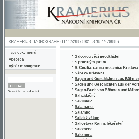
KRAMERIUS
-
MONOGRAFIE
(11412/2997698) -
S (954/270999)
Typy dokumentů
*
S dobrou věcí neodkládej
Abeceda
*
S procitlým jarem
Výběr monografie
*
S. Cecilia, panna mučenice Kristova
*
Sábská královna
*
Sagen und Geschichten aus Böhmen
*
Sagen und Geschichten aus der Vorzeit Bö
*
Sagen-Buch von Böhmen und Mähren.
Pokročilé vyhledávání
*
Sahajdačný
*
Śakuntala
*
Salamandr
*
Salambo
*
Sálický zákon
*
Saličetova Ranná lékařství
*
Salomena
*
Salomena
*
Samá ženidla
*
Sammlung auserlesener Abhandlungen über
*
Sammlung auserlesener Abhandlungen über