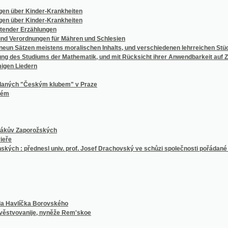
Erzählungen
rdnungen für Mähren und Schlesien
zen meistens moralischen Inhalts, und verschiedenen lehrreichen Stücken als Uebun
 Studiums der Mathematik, und mit Rücksicht ihrer Anwendbarkeit auf Zwecke des pra
edern
"Českým klubem" v Praze
aporožských
 přednesl univ. prof. Josef Drachovský ve schůzi společnosti pořádané dne 6. prosince
íčka Borovského
anije, nyněže Rem'skoe