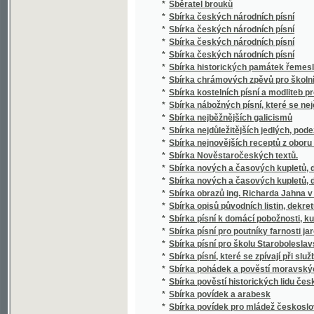
*
Sbírka historických památek řemesla kože
*
Sbírka chrámových zpěvů pro školní mládež
*
Sbírka kostelních písní a modliteb pro mlá
*
Sbírka nábožných písní, které se nejčastěji
*
Sbírka nejběžnějších galicismů
*
Sbírka nejdůležitějších jedlých, podezřelých
*
Sbírka nejnovějších receptů z oboru vinařství
*
Sbírka Nověstaročeských textů.
*
Sbírka nových a časových kupletů, dvojzpě
*
Sbírka nových a časových kupletů, dvojzpě
*
Sbírka obrazů ing. Richarda Jahna v Praze
*
Sbírka opisů původních listin, dekretů a priv
*
Sbírka písní k domácí pobožnosti, ku mši sv
*
Sbírka písní pro poutníky farnosti jaroměřic
*
Sbírka písní pro školu Staroboleslavskou, Lh
*
Sbírka písní, které se zpívají při službách
*
Sbírka pohádek a pověstí moravských zvláš
*
Sbírka pověstí historických lidu českého v 
*
Sbírka povídek a arabesk
*
Sbírka povídek pro mládež českoslovansko
*
Sbírka proslovů
*
Sbírka přání
*
Sbírka přání k novému roku, k narozeninám,
*
Sbírka přednášek z oboru lékařského
*
Sbírka případů z oboru samosprávy
*
Sbírka přísloví, pořekadal a průpovědí, krerý
*
Sbírka rozličných Nábožných Písní a Litanií
*
Sbírka říšských zákonů školských