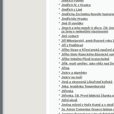
*
Jména místní v Hoře Kutné a v okolí
*
Jo. Amos Comenius Graeco latinus usui st
*
Joannes Franciscus Löw ab Erlsfeld
*
Joannis Amos Comenii Orbis pictus
*
Joannis Amos Comenii Orbis pictus
*
Joaquin Dyk, aneb, Dědictví Aztékův
*
Joh. Amos. Comenii Orbis sensualium pictus
*
Johana pasačka epnellská
*
Johann Dotzauer's Topographie der Stadt G
*
Johann Gottfried von Herder's älteste Urk
*
Johann Gottfried von Herder's Älteste Ur
*
Johann Gottfried von Herder's Älteste Ur
*
Johann Gottfried von Herder's Erläuterung
*
Johann Gottfried von Herder's Verstand und
*
Johann Ignaz Penkers Kritische Blicke in
Johann Quirin Jahn's, ..., Abhandlung über 
*
die Grundstoffe, die Farben, die Erhaltung 
*
Johannes Huss
*
Johannes Kepler
*
Johanneum, ústav pro vychování, vzdělání 
*
Johannita
*
Jolanta, aneb : obnowená důwěra
*
Jonatan Frok
*
Jos. Jiřího Stankovského Sólové výstupy, ž
*
Jos. Kaj. Tyl
*
Jos. Kaj. Tyl, jeho snažení a působení
*
Josafat syn Indického krále
*
Josef a bratří jeho