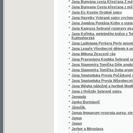
*
Jana Slawomíra Tomíčka Doba prwního člowě
*
Jana Swatopluka Presla Počátkové rostlino
*
Jana Swatopluka Presla Wšeobecný rostlinopis,
*
Jana Wégha nábožné a horliwé Modlitby pro
*
Jana z Hvězdy Sebrané spisy.
*
Jangada
*
Janko Borislavič
*
Jánošík.
*
Janua linguarum reserata aurea, sive semin
*
Janus
*
Japan
*
Jarbor a Mjroslava
*
Jaré listy
*
Jaré mládí
*
Jarmila
*
Jarní bouře
*
Jarní bouře
*
Jarní květy
*
Jarní ohlasy
*
Jarní vody
*
Jaro
*
Jarohněw z Hrádku.
*
Jaromíra Radimská
*
Jaromjr
*
Jaromjrowa prwnj Knjha ke Čtenj
*
Jaronka, kněžna Kokořinská
*
Jaroslav