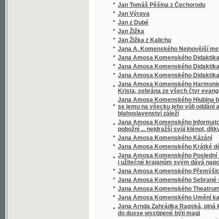
Krista, sebrána ze všech čtyr evangelistu a
Jana Amosa Komenského Hlubina bezpečnost
*
se jemu na všecku jeho vůli oddání a poddá
blahoslavenství záleží
Jana Amosa Komenského Informatorium školy
*
pobožní ... nejdražší svůj klénot, dítky své mil
*
Jana Amosa Komenského Kázání
*
Jana Amosa Komenského Krátké dějiny cír
Jana Amosa Komenského Poslední vůle, aneb,
*
i užitečné krajanům svým dává napomenutí
*
Jana Amosa Komenského Přemýšlování
*
Jana Amosa Komenského Sebrané spisy vy
*
Jana Amosa Komenského Theatrum universi
*
Jana Amosa Komenského Umění kazatelsk
Jana Arnda Zahrádka Ragská, plná křesťans
*
do dusse wsstjpené býti magj
*
Jana Bunyána cesta Křesťana Z města Zkáz
*
Jana Bunyana Cesta křesťana z města zkáz
*
Jana Ev. Kosiny Drobné spisy
*
Jana Havelky Vybrané spisy vychovatelské
*
Jana Jowiána Pontána Knihy o statečnosti 
*
Jana Kaprasa Sebrané rozpravy psycholog
Jana Kořjnka, welebného kněze z Towaryšstw
*
Kuttnohorské
*
Jana Ladislawa Pyrkera Perly poswátné
*
Jana Lepaře Všeobecný dějepis k potřebě 
*
Jana Miltona Ztracený rág
*
Jana Pravoslava Koubka Sebrané spisy ver
*
Jana Slawomíra Tomíčka Děje anglické zem