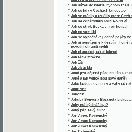
*
Jak se stryk Bečka v moři koupal
*
Jak se vám líbí
*
Jak se vypočítávají cenné papíry ve Vídeň
Jak si pomůžeme k dešťům, hojné rose, chtí
*
povodni chrániti mohli
*
Jak si usteleš, tak si lehneš
*
Jak táhla mračna
*
Jak žíti
*
Jak život jde
*
Jaká jest dějinná půda hnutí husitského?
*
Jaké a jak veliké jsou nové daně?
*
Jaké budou nové míry a váhy od roku 1876
*
Jako sen
*
Jakobín
*
Jakuba Benygna Bossueta biskupa meldens
*
Jaký má býti náš byt?
*
Jaký pán, taký sluha
*
Jan Amos Komenský
*
Jan Amos Komenský
*
Jan Amos Komenský
*
Jan Bahenský
*
Jan Bohomysl
Jan Brázda, sedlák ze Zlámané Lhoty, v půtc
*
dopisy o přeukrutné učenosti kandidáta filo
nejnovějším spisu "Ježíš a jeho poměr ku k
*
Jan Dominik Larrey
*
Jan Gutenberg, wynálezce knihtiskařstwj
*
Jan Heiling
*
Jan Hodějovský z Hodějova