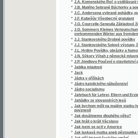
*
J.F. Kubešův Všeobecný gratulant
*
J.G. Courcelle-Seneuila Základové živnostni
J.G. Sommers Kleines Verteutschungswörterb
*
vorkommenden Wörter aus fremden Sprachen
*
J.J. Stankovského Drobné povídky
*
J.J. Stankovského Solové výstupy, žerty a
*
J.L. Hrdiny Povídky, obrázky a humoresky
*
J.N. Sýkory Výtah z německé mluvnice
*
J.P. Jöndlovo Poučení o stavitelství pozemn
*
Jablka mladosti
*
Jack
*
Jádra v oříškách
*
Jádro katolického náboženství
*
Jádro socialismu
*
Jahrbuch für Lehrer, Eltern und Erzieher
*
Jahůdky ze slovanských lesů
Jak bychom měli na malém statku hospodařit
*
povznesli
*
Jak dosáhneme dlouhého věku?
*
Jak hráli o králi Vácslavu
*
Jak jsem se octl v Americe
*
Jak laskavá matka aneb pěstounka vychováv
*
Jak píší historii českého umění
*
Jak sázeti do loterie, bychom zcela jistě vyhr
*
Jak se kdy v Čechách tancovalo
*
Jak se měnily a ustálily meze Čech a Rakou
*
Jak se odnárodnilo horní Povltaví