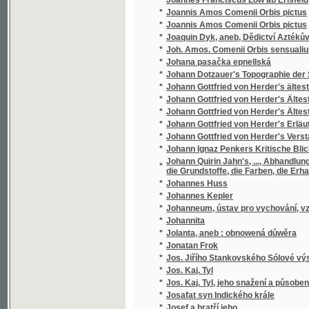
*
Josef a bratřj geho
*
Josef Egyptský
*
Josef Jungmann
*
Josef Jungmann
*
Josef Jungmann
*
Josef Kajetan Tyl
*
Josef v Egyptě
*
Josef Vlastimil Kamarýt
*
Josef Wolston, sslechetný námořnjk
*
Josefa Bilczewského Archeologie křesťansk
*
Josefa Flavia O Wálce Židowské a wlastní ži
*
Josefa Frant. Smetany Wšeobecný dějepis 
*
Josefa Jaroslava Kaliny Básnické spisy
*
Josefa Jungmanna Historie literatury české
*
Josefa Jungmanna Sebrané drobné spisy
*
Josefa Jungmanna Sebrané spisy weršem i
*
Josefa Kaj. Tyla Sebrané spisy.
*
Josefa Kořenského Cesty po světě. Plavba 
*
Josefa Kořenského Cesty po světě. Z Číny ok
*
Josefa Kořenského Cesty po světě. Žapons
*
Josefa Mánesa Orloj
*
Josefa Smetany Sjlozpyt, čili, Fysika
*
Josefa Wenziga Sebrané spisy.
*
Joseff Egiptský
Joseph Kottnauer's vollständiger neuer prage
*
gesellschaftlichen Lebens
*
Jošt z Rosenberka a jeho doba