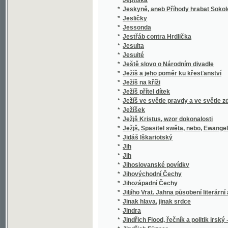
*
Jihozápadní Čechy
*
Jiljího Vrat. Jahna působení literární a politi
*
Jinak hlava, jinak srdce
*
Jindra
*
Jindřich Flood, řečník a politik irský - 1732-9
*
Jindřich Fügner
*
Jindřich IV. z Hradce
*
Jindřich z Lipé
*
Jindřicha Zschokka Novelly humoristické
*
Jindřichův Hradec
*
Jiné tři povídky
Jinoch a jeho poměr k dívce, čili, Umění, kt
*
za ženu s nejlepšími vlastnostmi
*
Jiný vzduch
*
Jiří Miloslavský, aneb Rusové roku 1612.
*
Jiří z Poděbrad
*
Jiřího Sixay-e Křesťanská naučení a modlit
*
Jiřího Sloty Rajeckého Básnické spisy
*
Jiřího Volného Písně kratochvilné
*
Jiřík, malý umělec, jako vítěz nad životem
*
Jiřina
*
Jiskry a plamínky
*
Jiskry na moři
*
Jistá a skussená Lékařstwí koňská
*
Jitka, hraběnka Toggenburská
*
Jitřenka
*
Jitřenka, čili, První biblická čítanka pro útlo
*
Jitřní písně