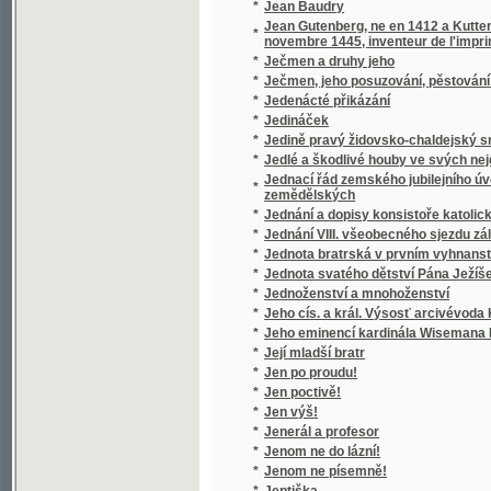
*
Její mladší bratr
*
Jen po proudu!
*
Jen poctivě!
*
Jen výš!
*
Jenerál a profesor
*
Jenom ne do lázní!
*
Jenom ne písemně!
*
Jeptiška
*
Jeskyně, aneb Příhody hrabat Sokolowskýc
*
Jesličky
*
Jessonda
*
Jestřáb contra Hrdlička
*
Jesuita
*
Jesuité
*
Ještě slovo o Národním divadle
*
Ježíš a jeho poměr ku křesťanství
*
Ježíš na kříži
*
Ježíš přítel dítek
*
Ježíš ve světle pravdy a ve světle zdravéh
*
Ježíšek
*
Ježjš Kristus, wzor dokonalosti
*
Ježjš, Spasitel swěta, nebo, Ewangelia swa
*
Jidáš Iškariotský
*
Jih
*
Jih
*
Jihoslovanské povídky
*
Jihovýchodní Čechy