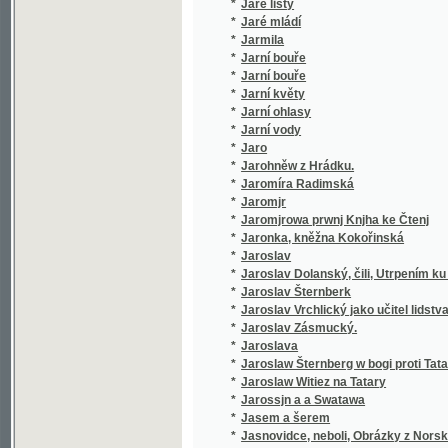
*
Jaroslav Dolanský, čili, Utrpením ku blahu
*
Jaroslav Šternberk
*
Jaroslav Vrchlický jako učitel lidstva
*
Jaroslav Zásmucký.
*
Jaroslava
*
Jaroslaw Šternberg w bogi proti Tatarům
*
Jaroslaw Witiez na Tatary
*
Jarossjn a a Swatawa
*
Jasem a šerem
*
Jasnovidce, neboli, Obrázky z Norska
*
Jean Baudry
Jean Gutenberg, ne en 1412 a Kuttenberg en 
*
novembre 1445, inventeur de l'imprimerie 
*
Ječmen a druhy jeho
*
Ječmen, jeho posuzování, pěstování a zušl
*
Jedenácté přikázání
*
Jedináček
*
Jedině pravý židovsko-chaldejský snář
*
Jedlé a škodlivé houby ve svých nejdůležitě
Jednací řád zemského jubilejního úvěrního f
*
zemědělských
*
Jednání a dopisy konsistoře katolické i utrak
*
Jednání VIII. všeobecného sjezdu záloženské
*
Jednota bratrská v prvním vyhnanství
*
Jednota svatého dětství Pána Ježíše a dítk
*
Jednoženství a mnohoženství
*
Jeho cís. a král. Výsosť arcivévoda Karel L
*
Jeho eminencí kardinála Wisemana Fabiola, 