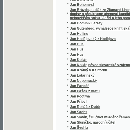
*
Jan Hus
*
Jan Hus
*
Jan Hus
*
Jan Kollár
*
Jan Kollár, pěvec slovanské vzájemnosti
*
Jan Krátký v Kalifornii
*
Jan Lotarinský
*
Jan Nepomucký
*
Jan Pancéř
*
Jan Pašek z Vratu
*
Jan Poctiwa
*
Jan Přibyl
*
Jan Roháč z Dubé
*
Jan Sachs
*
Jan Slavík, čili, Život mladého řemeslníka
*
Jan Sluníčko, národní učitel
*
Jan Švehla
*
Jan Tomáš Pěšina z Čechorodu
*
Jan Výrava
*
Jan z Dubé
*
Jan Žižka
*
Jan Žižka z Kalichu
*
Jana A. Komenského Nejnovější metoda ja
*
Jana Amosa Komenského Didaktika
*
Jana Amosa Komenského Didaktika, to jest
*
Jana Amosa Komenského Didaktika, to jest
Jana Amosa Komenského Harmonie, aneb, Roz
*