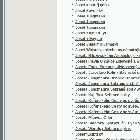
*
Jozeff Černoweský
*
Jozefka, anebo, Podiwné schledánj
*
Jsou-li duchové?
*
Jubilejní almanah českého učitelstva na Mo
*
Jubilejní kniha
*
Jubilejní Památník na oslavu čtyřicetiletého
*
Jubilejní výroční zpráva padesátiletého trv
*
Jubilejní výstava zemská království Českéh
*
Jubilejní zpráva Státní čs. průmyslové školy
*
Judiciorum saxonicorum per Moraviam sept. 
*
Judita
*
Jules Gerard, proslulý lvobijce
*
Julius a Pamfilius, nebo, Kráčejte ve světle,
*
Julius Caesar
*
Julius Caesar.
*
Junáci na Otavě
*
Junácké kresby černohorské.
*
Junácké kresby černohorské.
*
Junácké písně národa bulharského.
*
Junges Leben und Streben
*
Jurij Kozják, slovinský janičar
*
Justiniana ciesaře Ustanovenie a naučenie,