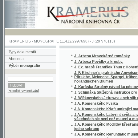
KRAMERIUS
-
MONOGRAFIE
(11412/2997698) -
J (297/76113)
Typy dokumentů
*
J. Arbesa Mravokárné románky
Abeceda
*
J. Arbesa Povídky a kresby.
Výběr monografie
*
J. Ex. hrabě František Thun z Hohenšteina, c
J. F. Kirchner’s praktische Anweisung zur 
*
Pfirsiche, Melonene, Spargel, frühen Erdbe
holländischen Blumen
*
J. Karáska Stručný návod ku pěstování květi
Pokročilé vyhledávání
*
J. Schimáka Služebná instrukce pro úředníky
*
J. Wlčkowského Jeftowna aneb slib wéwody
*
J.A. Komenského Fysika
*
J.A. Komenského Kšaft umírající matky Jed
J.A. Komenského Labyrint světa a ráj srdce,
*
všechněch nic není než matení a motání, ...
J.A. Komenského Modlitby křesťanské, totiž
*
jedno sebrané
*
J.A. Komenského Renuntiatio mundi, to jest
*
J.A. Komenského Řeč o vzdělávaní vtipu, mlu
*
J.B. Malého Sebrané Báchorky a powěsti ná
*
J.C. Andersena vybrané pohádky, povídky a 