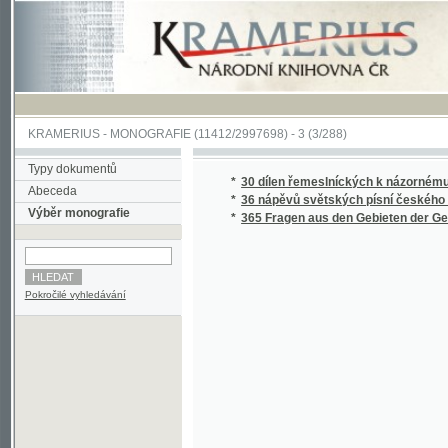
KRAMERIUS
-
MONOGRAFIE
(11412/2997698) -
3 (3/288)
Typy dokumentů
*
30 dílen řemeslníckých k názornému vyučo
Abeceda
*
36 nápěvů světských písní českého lidu z XVI
Výběr monografie
*
365 Fragen aus den Gebieten der Geographie
Pokročilé vyhledávání