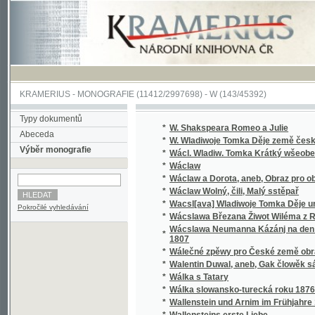
KRAMERIUS
-
MONOGRAFIE
(11412/2997698) -
W (143/45392)
Typy dokumentů
*
W. Shakspeara Romeo a Julie
Abeceda
*
W. Wladiwoje Tomka Děje země české
Výběr monografie
*
Wácl. Wladiw. Tomka Krátký wšeobecný děj
*
Wáclaw
*
Wáclaw a Dorota, aneb, Obraz pro obecný l
*
Wáclaw Wolný, čili, Malý sstěpař
*
Wacsl[ava] Wladiwoje Tomka Děje universit
Pokročilé vyhledávání
*
Wácslawa Březana Žiwot Wiléma z Rosenbe
Wácslawa Neumanna Kázánj na den Sw. Baro
*
1807
*
Wálečné zpěwy pro České země obrance
*
Walentin Duwal, aneb, Gak člowěk sám od se
*
Wálka s Tatary
*
Wálka slowansko-turecká roku 1876
*
Wallenstein und Arnim im Frühjahre 1632
*
Wallensteins erste Liebe
*
Walter, anebo : Stálost lásky
*
Walter, anebo, Stálost lásky