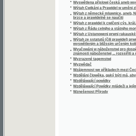
*
Wzděláwající Powídky mládeži a jejím přáte
*
Wznešenost Přjrody