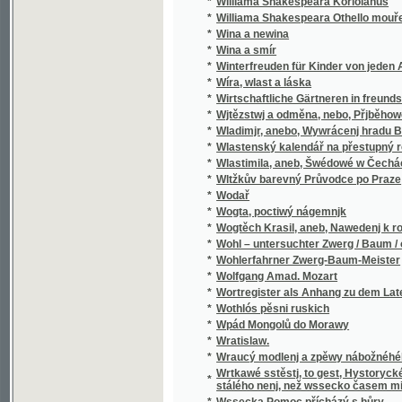
*
Wladimjr, anebo, Wywrácenj hradu Bukows
*
Wlastenský kalendář na přestupný rok
*
Wlastimila, aneb, Šwédowé w Čechách
*
Wltžkův barevný Průvodce po Praze
*
Wodař
*
Wogta, poctiwý nágemnjk
*
Wogtěch Krasil, aneb, Nawedenj k rozumné
*
Wohl – untersuchter Zwerg / Baum / oder Grü
*
Wohlerfahrner Zwerg-Baum-Meister
*
Wolfgang Amad. Mozart
*
Wortregister als Anhang zu dem Lateinisc
*
Wothlós pěsni ruskich
*
Wpád Mongolů do Morawy
*
Wratislaw.
*
Wraucý modlenj a zpěwy nábožnéhého lidu 
Wrtkawé sstěstj, to gest, Hystorycké rozgjm
*
stálého nenj, než wssecko časem migj
*
Wssecka Pomoc přícházý s hůry
*
Wssecko na opak, aneb, Těsnossilowa Aničk
*
Wsseobecná Historia swěta dle biblických 
*
Wsseobecná Kronyka Swěta
*
Wsseobecná Nařjkánj na služebné děwečky 
*
Wsseobecný domácj a hospodářský kalendá
*
Wsseobecný Zeměpis, neb, Geografia we tře
Wsseobecný Zeměpis, neb, Geografia we třec
*
čekance sskolnj a mládež wlastenskau
*
Wssickni se hassteřj
*
Wšeobecné rukojemstwí