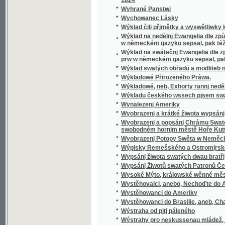
*
Wyobrazenj a krátké žiwota wypsánj oslawen
Wyobrazenj a popsánj Chrámu Swatobarbor
*
swobodném hornjm městě Hoře Kuttné, před č
*
Wyobrazenj Potopy Swěta w Neměckém gaz
*
Wýpisky Remešského a Ostromjrského Ew
*
Wypsánj žiwota swatých dwau bratřj, Biskup
*
Wypsánj Žiwotů swatých Patronů Českých, 
*
Wysoké Mýto, králowské wěnné město w Č
*
Wystěhovalci, anebo, Nechoďte do Ameriky, 
*
Wystěhowanci do Ameriky
*
Wystěhowanci do Brasilie, aneb, Chatrč u G
*
Wýstraha od pitj páleného
*
Wýstrahy pro neskussenau mládež, aneb: S
*
Wyswětlena přjslowj česká aneb wyobrazenj
*
Wýtah Cwikánj a Prawidel w uměnj zbranjm
Wýtah z německé mluwnice, aneb, Nápomocná
*
brzce a prawidelně se naučiti
*
Wýtah z prawidel k cwičenj cýs. král. pěchot
*
Wýtah z Řádu celnjho a státnjho monopolu 
*
Wýtah z Ustanowenj prwnj rakauské společn
Wýtah ze sstatutů (čili prawidel) prwnj rak
*
wyswětlenjm a bližssjm určenjm kolikerých
Wyučowánj w náboženstwj pro dospělegssj m
*
známosti náboženstwj ... rozssiřiti a upewniti
*
Wyzrazené tagemstwj
*
Wyzwědač
*
Wzájemnost we příkladech mezi Čechy, Mora
*
Wzdělánj člowěka, gaký býti má, aby mu dle 
*
Wzděláwající powídky