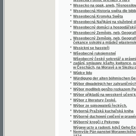
Wšeobecný český sekretář a práwní přítel, k
*
zadání, smlauwy, kšafty, kwitance, oznámení
w Česchách, na Moravě a w Slezku platných 
*
Wůdce lidu
*
Würdigung der alten böhmischen Geschicht
*
Wýbor diwadelnjch her zahraničných.
*
Wýbor modliteb genžto rozkazem Papežské s
*
Wýbor přjkladů na wesskeré učenj katolick
*
Wýbor z literatury české.
*
Wýbor ze spisowatelů řeckých.
*
Wyborná Pražská kuchařská kniha
*
Wýborné duchowní cwičení w prawém křes
*
Wýborný kregčj z Pekyngu
Wýgew ucty a radosti, když Geho Excellenc
*
Nemyśle Pán panstwj Moraweckého a hradu M
1824
*
Wyhrané Panstwj
*
Wychowanec Lásky
*
Wýklad čili přjmětky a wyswětliwky ku Sláw
Wýklad na nedělnj Ewangelia dle způsobu w
*
w německém gazyku sepsal, pak též w česst
Wýklad na swátečnj Ewangelia dle způsobu
*
prw w německém gazyku sepsal, pak též w č
*
Wýklad swatých obřadů a modliteb na křížo
*
Wýkladowé Přirozeného Práwa.
*
Wýkladowé, neb, Exhorty rannj nedělnj a ně
*
Wýkladu českého wssech pjsem swatých
*
Wynalezenj Ameriky