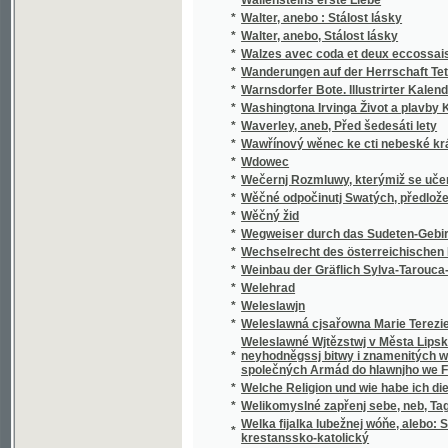
*
Walzes avec coda et deux eccossaises pour 
*
Wanderungen auf der Herrschaft Tetschen
*
Warnsdorfer Bote. Illustrirter Kalender für d
*
Washingtona Irvinga Život a plavby Krištof
*
Waverley, aneb, Před šedesáti lety
*
Wawřínový wěnec ke cti nebeské králowny
*
Wdowec
*
Wečernj Rozmluwy, kterýmiž se učenj cjrkw
*
Wěčné odpočinutj Swatých, předložené od R
*
Wěčný žid
*
Wegweiser durch das Sudeten-Gebirge
*
Wechselrecht des österreichischen Kaisers
*
Weinbau der Gräflich Sylva-Tarouca-Nostit
*
Welehrad
*
Weleslawjn
*
Weleslawná cjsařowna Marie Terezie a powěs
Weleslawné Wjtězstwj v Města Lipska w Sas
*
neyhodněgssj bitwy i znamenitých woganský
společných Armád do hlawnjho we Francauz
*
Welche Religion und wie habe ich dieselbe m
*
Welikomyslné zapřenj sebe, neb, Tagná lásk
Welka fijalka lubežnej wóňe, alebo: Sbierka
*
krestanssko-katolický
*
Welký Snář aneb: Wykladatel Snůw, podle kte
*
Welmi pěkná historie o hraběti Gindřichowi
Welmi utěssená historie o krásné Mageloně,
*
Petrowi, znamenitého hraběte z Prowincí sy
Welmi vžitečná k vtěsse Nemocných a Vmjr
*