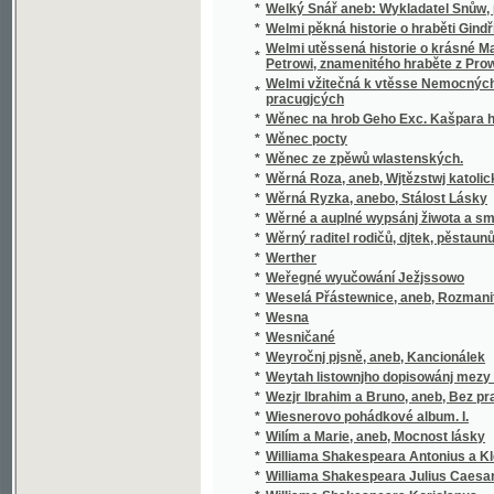
pracugjcých
*
Wěnec na hrob Geho Exc. Kašpara hraběte 
*
Wěnec pocty
*
Wěnec ze zpěwů wlastenských.
*
Wěrná Roza, aneb, Wjtězstwj katolického n
*
Wěrná Ryzka, anebo, Stálost Lásky
*
Wěrné a auplné wypsánj žiwota a smrti sw
*
Wěrný raditel rodičů, djtek, pěstaunů, a včite
*
Werther
*
Weřegné wyučowání Ježjssowo
*
Weselá Přástewnice, aneb, Rozmanité wypra
*
Wesna
*
Wesničané
*
Weyročnj pjsně, aneb, Kancionálek
*
Weytah listownjho dopisowánj mezy Řjms
*
Wezjr Ibrahim a Bruno, aneb, Bez prawé wjry
*
Wiesnerovo pohádkové album. I.
*
Wilím a Marie, aneb, Mocnost lásky
*
Williama Shakespeara Antonius a Kleopatra
*
Williama Shakespeara Julius Caesar
*
Williama Shakespeara Koriolanus
*
Williama Shakespeara Othello mouřenín be
*
Wina a newina
*
Wina a smír
*
Winterfreuden für Kinder von jeden Alter, we
*
Wíra, wlast a láska
*
Wirtschaftliche Gärtneren in freundschaftli
*
Wjtězstwj a odměna, nebo, Přjběhowé swat