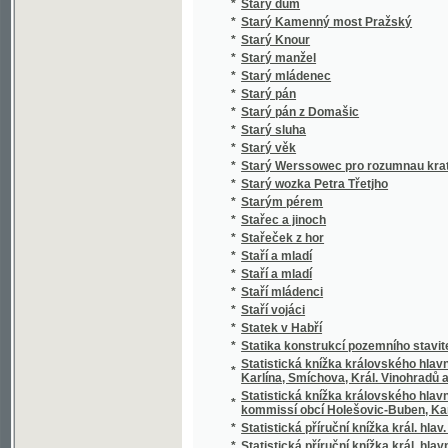
*
Stero žalmů
*
Stichotvorenija
*
Still und Bewegt
*
Stillleben eines Grenz-Officiers
*
Stimmungsbilder aus der Schweiz
*
Stínem k úsvitu
*
Stínová hra
*
Stíny
*
Sto bájek pro mládež českoslovanskou
*
Sto básnj pro djtky
*
Sto let od Váňova nálezu uhlí u Kladna
*
Sto let práce
*
Sto malých básní
*
Sto panen
*
Sto povídek naší milé mládeži
*
Sto prostonárodních pohádek a pověstí slo
*
Sto úvah krátkých a vážných rozjímajícím 
*
Sto welmi naučných dwau řádkowých bágek
*
Stoletá Památka Kostela Panny Marye w měs
*
Stoletá slawná památka wyhlássenj za Sw
*
Strakonicko s okresem vodňanským a hor
*
Strakonický dudák
*
Strakonický dudák
*
Strannická zuřivost
*
Strasti a slasti dvou přátel
*
Strašný hrdelní soud v Kocourově
*
Stratonika a jiné povídky