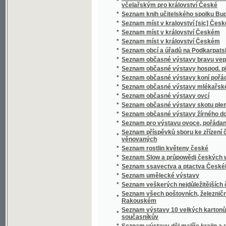
*
Seznam ssavectva a ptactva Českého mus
*
Seznam umělecké výstavy
*
Seznam veškerých nejdůležitějších časopis
Seznam všech poštovních, železničních, ryc
*
Rakouském
Seznam výstavy 10 velkých kartonů Jana Bedř
*
současníkův
*
Seznam výstavy děl malíře krajin a genru K
*
Seznam výstavy děl Vasila V. Veresčagina
Seznam výšek v Čechách, jež v letech 1877 
*
byly
*
Seznam zaslaných obrazů do umělecké výsta
Seznam zaslaných obrazů do umělecké výsta
*
místnostech sálu žofínského
*
Seznání, rozbírání, skládání, zachowání a či
*
Sfinx
*
Schatten und Licht
*
Schematismus der Bierbrauereien in Böhme
*
Schematismus für das Königreich Böheim
*
Schematismus für das Königreich Böhmen
*
Schematismus obecného školstva na Mora
Schematismus školních úřadův, škol obecný
*
hospodářských škol na Moravě 1895
*
Schematismus velkostatků v království Č
*
Schematismus, vydaný výborem zemským kr
*
Schilder-Schau
*
Schiller
*
Schillerova Panna Orleanská