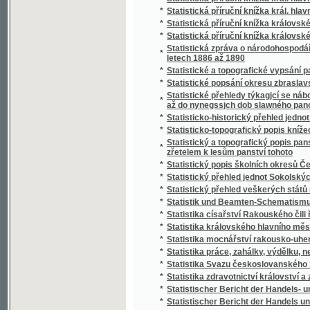
*
Stráž českého Pošumaví
*
Stráž na Rýně
*
Strážce jazyka
*
Strážmistr
*
Strážný duch na prairii
*
Strejčkové z Moravy
*
Streyčka Bohuslawa rozmluwy s dětmi o me
*
Stručná fysika k potřebě mládeže škol obe
*
Stručná katolická dogmatiká
*
Stručná katolická liturgika Dominika Aloise
*
Stručná mluvnice jazyka latinského
*
Stručná mluvnice pro nižší realné školy
*
Stručná náuka o českém básnictví
*
Stručná nauka o účetnictví jednoduchém i s
*
Stručná nauka o zboží
*
Stručná tělo- a zdravověda pro školy a dom
*
Stručné dějiny c. a k. pěšího pluku Humberta I
*
Stručné dějiny literatury české
*
Stručné popsání hlawního chrámu w Miláně
*
Stručné popsání Pražského hlavního chrámu
Stručné popsání svěřenského velkostatku Ko
*
Stadiona-Thannhausenu a předmětů z tohot
*
Stručné poučení o předpisech poplatkových p
*
Stručné poučení o štěpařství a o pěstování
*
Stručný a úplný Přehled katolického nábože
*
Stručný běh dějin Starého zákona a církve K
*
Stručný dějepis církevní pro školu a dům
*
Stručný dějepis Čech