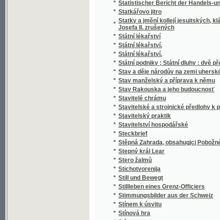
*
Stručný Dějepis Český pro mládež a pěstou
*
Stručný dějepis český s krátkým přehlede
*
Stručný dějepis království Českého
*
Stručný dějepis města a panství Telče
*
Stručný dějepis pro učitele a čekatele národ
*
Stručný dějepis zjevení božího pro nižší tříd
*
Stručný nástin dějin panství a hraběcího ro
*
Stručný nástin dějin spolku akademiků jiho
*
Stručný návod k chovu kapra
*
Stručný návod ku chovu sivenů a pstruhů 
*
Stručný německo-český slovník technický
*
Stručný obraz jazyka českého
*
Stručný obrys historie české literatury
*
Stručný průvodce obrazárnou Společnosti v
*
Stručný průvodce po Praze a výstavišti 189
*
Stručný přehled dějin a nynějšího stavu c. 
Stručný přehled dějin c.k. výsadního sboru
*
až na naše doby
*
Stručný přehled dějin hudby
*
Stručný přehled dějin literatury české doby
*
Stručný přehled dějin literatury české doby 
*
Stručný přehled vlastivědy Moravské
*
Stručný přírodopis člověka, vzrůst, ubyvání 
*
Stručný přírodopis všech tří říší
*
Stručný Seznam Země, čili, Měřický, přírod
*
Stručný silozpyt, čili, Fysika pro školy národ
*
Stručný slovník česko-italský, obsahující z