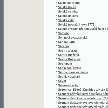
*
Setí a secí stroje
*
Setma, turecké děvče
*
Setník Halaburd
*
Sever
*
Severní Čechy
*
Sezemice, Dříteč, Kunětice a Hora Kunětick
*
Seznam běžných slov českých i německých a 
*
Seznam darů k národní loterii pro Zdeňku H
*
Seznam dočasné výstavy chmelařské ze skl
Seznam dočasné výstavy včelařské pořádan
*
včelařským pro království České
*
Seznam knih učitelského spolku Budeč v Lo
*
Seznam míst v kralovství [sic] Českém
*
Seznam míst v království Českém
*
Seznam míst v království Českém
*
Seznam obcí a úřadů na Podkarpatské Rusi
*
Seznam občasné výstavy bravu vepřového
*
Seznam občasné výstavy hospod. plodin a j
*
Seznam občasné výstavy koní pořádané od 1
*
Seznam občasné výstavy mlékařské
*
Seznam občasné výstavy ovcí
*
Seznam občasné výstavy skotu plemenného 
*
Seznam občasné výstavy žírného dobytka
*
Seznam pro výstavu ovoce, pořádanou skupi
Seznam příspěvků sboru ke zřízení českého 
*
věnovaných
*
Seznam rostlin květeny české
*
Seznam Slow a průpowědj českých we Slow