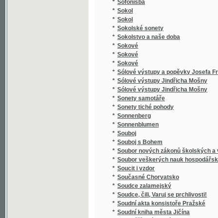
*
Spaßvögel
*
Special Karte der Markgrafschaft Maehren 
*
Specialná methodika vyučování ve třídě el
*
Speciální methodika vyučování jazyku mat
*
Special-Orts-Repertorium von Böhmen
*
Spekulant
*
Spekulanti, aneb, Úterek a pátek
*
Spěv Kwerků Kuttnohorských wzbuzugicý k 
*
Spevy Jána Botto
*
Spící rytíři ve vrchu Blaníku
*
Spiknutí v Podmazově
*
Spiknutí židů v Praze.
*
Spiritismus
*
Spisové císaře Karla IV.
*
Spisy Bohdana Jelínka veršem i prosou
*
Spisy Dra. Albína Bráfa. Díl 1, Nástin předná
*
Spisy Drahotína Marie barona Villaniho
*
Spisy Drahotína Marie barona Villaniho
*
Spisy drobné Josefa Kajetana Tyla
*
Spisy Fedora Michajloviče Dostojevského
*
Spisy Frant. Jaromíra Rubeše
*
Spisy Hálkovy
*
Spisy hraběte Lva Nikolajeviče Tolstého.
*
Spisy Ivana Aleksandroviče Gončarova.
*
Spisy Jana Erazima Vocela.
*
Spisy Jaroslava Langera
*
Spisy Josefa Jiřího Kolára.