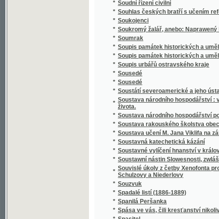
*
Spisy Kampelíkovy
*
Spisy Karla Hynka Máchy
*
Spisy Karla Hynka Máchy.
*
Spisy Karla staršího z Žerotína.
*
Spisy Karoliny Světlé.
*
Spisy Mil. Zdir. Poláka
*
Spisy právnické o právu českém v XVI-tém s
*
Spisy S.K. Macháčka.
*
Spisy Sofie Podlipské.
*
Spisy Václ. Klim. Klicpery
*
Spisy Václ. Klim. Klicpery
*
Spisy Václ. Klim. Klicpery.
*
Spogenj mé s Bohem
*
Společenské hry
*
Společenské hry
*
Společenské povinnosti jinochovy
*
Společenský krasořečník český.
*
Společenský převrat, aneb, Pohled do budo
*
Společenský zpěvník český
*
Společenský zpěvník český
*
Spolehlivý průvodčí na cestách po Adrsbac
*
Spolek ku blahu nuzných dítek v Praze
*
Spolek mladých
*
Spor o němčinu
*
Spořitelní spolky dle vzoru Raiffeisenova
*
Spořitelny po farských kollaturách orbě, ř
*
Sprach- und Lesebuch für die Zöglinge des 