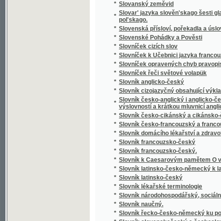
*
Slowa Rozlaučenj křesťanského otce k swé
*
Slowa žiwota
*
Slowanka
*
Slowanské národnj pjsně
*
Slowanské národnj pjsně
*
Slowanské starožitnosti.
*
Slowanský národopis
*
Slowár Slowenskí Česko-Laťinsko-Ňemecko
Slowesnost aneb Náuka o wýmluvnosti prosai
*
řeči
*
Slowesnost aneb zbjrka přjkladů s krátkým
*
Slowník pro čtenáře nowin, w němž se wyswě
*
Slownjk česko-německý Josefa Jungmanna
*
Slownjk hospodářsko-technický pro auřednjk
Slowo ku prwni slawnosti Konstituce, w Čec
*
Čerwinka ... na Ostředku, w dubnu 1848
*
Slowo o českých wěcnicech w Rakownjce a Li
Slowo útěchy, poslané Prachatičanům po ne
*
stosedm a třidcet domů w popel obrátil
*
Slunce i mračna
*
Sluncem a stínem
*
Služebnice své paní
*
Služebník svého pána
*
Služebný řád pro cís. a král. vojsko.
*
Slze
*
Slzičky
*
Slzy a úsměvy
*
Slzy osudu