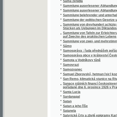
*
Sammlung belehrender und unterhaltender 
*
Sammlung der politischen Gesetze und Vero
Sammlung von dreyhundert achtzig neun Sät
*
Stücken als Uebungen im Diktandoschreibe
Sammlung von Tafeln zur Erleichterung des
*
auf Zwecke des praktischen Lebens
*
Sammlung von zwei- und mehrstimmigen Li
*
Sámo
*
Samospráva : řada přednášek pořádaných 
*
Samospráva obce v království Českém
*
Samota u Vodníkovy tůně
*
Samovrazi
*
Samozvanec
*
Samuel Zborovský, hetman [sic] kozákův Z
*
San Remo, klimatická stanice na Rivieře
Sanace státních financí československých : 
*
pořádané dne 6. prosince 1926 v Praze
*
Santa Lucia
*
Sardanapal
*
Satan
*
Satan a jeho říše
*
Satanela
*
Satyrické črty a zbylé epigramy Karla Havl
*
Sazavo Emmauzskoje svjatoe blagověstvov
*
Sázavské vlny
*
Sběratel brouků
*
Sbírka českých národních písní
*
Sbírka českých národních písní