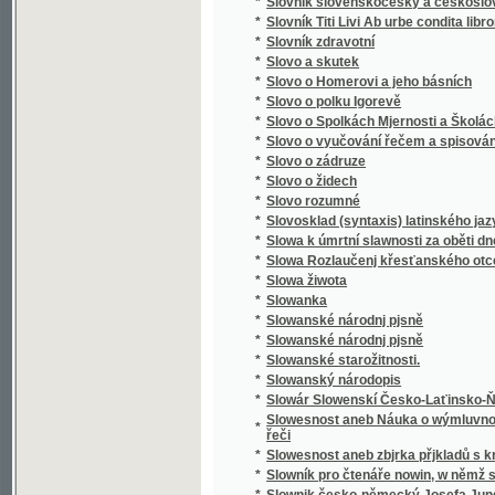
*
Směnka a chek v evropském zákonodárství
*
Směnkářství ze stanoviska praktického
*
Směs obrazů z přírody
*
Směska
*
Směska
*
Smíchov
*
Smíchov
*
Smíchov
*
Smíchov
*
Smíchov
*
Smíchov
*
Smíchovsko a Zbraslavsko
*
Smiřičtí
*
Smíšené básně
*
Smjšené básně Frant. Ladisl. Čelakowskýho
*
Smjšené básně Wěnceslawa Rába
*
Smlauwy aneb chwalitebné řeči swadebnj pr
*
Smlouva s ďáblem na kunětickém hradě, čili
*
Smlouva společenská
*
Smlouvy, aneb, Chvalitebné řeči svadební pr
*
Smlouvy, aneb, Chwalitebné řeči swadební p
*
Smrt Abelowa
*
Smrť Hippodamie
*
Smrť Ivana Iljiče
*
Smrť na pustině
*
Smrt nesem ze vsi .... pomlázka se čepejří
*
Smrt Smail-agy Čengiće