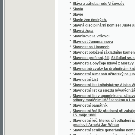
*
Slávy dcera
*
Sláwa bohyně a půwod gména Slawůw čili S
*
Slawenj sw. biřmowánj w katolické cjrkwi
*
Slawibor, aneb, Podwrženec
Slawná stoletá památka wyhlássenj Swatéh
*
země
Slawnost ku poctě pádesátiročnjho učitels
*
Cýrkwe ew.A.W. Senické welezaslaužilého ss
*
Slawnost Milostiwého Léta
*
Sláwy dcera
*
Slečna Perla
*
Slečna z Malpeiru
*
Slepá babička
*
Slepá paní
*
Slepcova schovanka
*
Slepcův pes
*
Slepý Bohumil
*
Slepý Mládenec
*
Slepý pacholjček
*
Slet Sokolstva v Mor. Ostravě 1922. Ostrav
*
Slezské báje a pověsti národní
*
Slezské konfiskace
*
Slib
*
Slitování a láska
*
Slohy stavitelské od nejstarších dob až na d
*
Slomšek-ovy Homilie na epištoly roku círke
*
Slosovací plány veškerých rakousko-uhersk