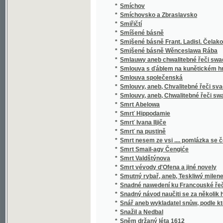
*
Sociální politika států evropských
*
Sociální postavení ženy
*
Sociologie
*
Sofokleův Edip král
*
Sofokleův Oidipus král
*
Sofonisba
*
Sokol
*
Sokol
*
Sokolské sonety
*
Sokolstvo a naše doba
*
Sokové
*
Sokové
*
Sokové
*
Sólové výstupy a popěvky Josefa Frankovs
*
Sólové výstupy Jindřicha Mošny
*
Sólové výstupy Jindřicha Mošny
*
Sonety samotáře
*
Sonety tiché pohody
*
Sonnenberg
*
Sonnenblumen
*
Souboj
*
Souboj s Bohem
*
Soubor nových zákonů školských a vládních
*
Soubor veškerých nauk hospodářských
*
Soucit i vzdor
*
Současné Chorvatsko
*
Soudce zalamejský
*
Soudce, čili, Varuj se prchlivosti!