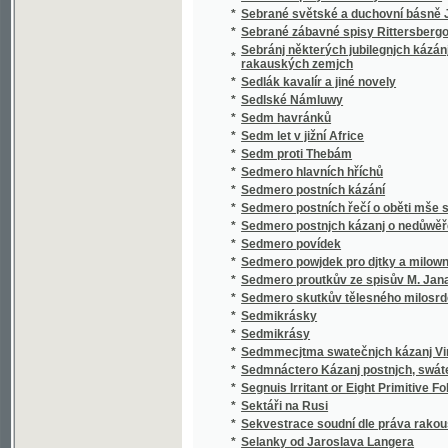
*
Sedmero postnjch kázanj o nedůwěře w lidi
*
Sedmero povídek
*
Sedmero powjdek pro djtky a milownjky gic
*
Sedmero proutkův ze spisův M. Jana Husi
*
Sedmero skutkův tělesného milosrdenství
*
Sedmikrásky
*
Sedmikrásy
*
Sedmmecjtma swatečnjch kázanj Vincencia
*
Sedmnáctero Kázanj postnjch, swátečnjch y 
*
Segnuis Irritant or Eight Primitive Folk-lore 
*
Sektáři na Rusi
*
Sekvestrace soudní dle práva rakouského
*
Selanky od Jaroslava Langera
*
Seligkeitsgrund
*
Selská bouře
*
Selská svatba
*
Selské ballady
*
Selské črty
*
Selské povstání roku 1775
*
Selské zrcadlo představující život a působen
*
Semeno
*
Sen noci svatojanské
*
Sen sv. Jana
*
Serafka
*
Sestra a bratr
*
Sestra Blažena
*
Sestra Dolorosa
*
Sestupem