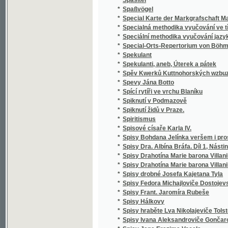
*
Správce školy obecné
*
Spravedlivy jsou cesty Páně
*
Sprawedliwé proroctwj Sibyly, králowny ze 
*
Spůsobové básnictví a jejich literatura
*
Srbské národní pohádky
*
Srbské národní pohádky
*
Srdce
*
Srdce a swět, aneb, Milenka a manželka
*
Srdce lidské
*
Srdce Pána Ježíše a Marie Panny
*
Srdcem i kosmem
*
Srdcem i skutkem
Srdečné Wjtánj Neyoswjceněgssjho Krále Č
*
Králowny České
*
Srnec, aneb, Newinnj winnjci
*
Srovnavací mluvnice jazyka českého a slo
*
Srownánj wssech čtyr swatých ewangelij, to
*
Srownánj zákonů cara Stefana Dušana srbs
*
Ssawectwo
*
Ssest krátkých otázek o sázenj a užitku ze
*
Städtewappen des österreichischen Kaiser
*
Stammrolle der Schlaraffenreiche des Erdba
*
Stáňa
*
Stanislai Wydra, Canonici Ad omnes sanctos 
*
Stanislav a Ludmila
*
Stanovisko Tomáše ze Štítného, mudrce
*
Stanovy české Akademie císaře Františka J
Stanovy zemského jubilejního úvěrního fondu