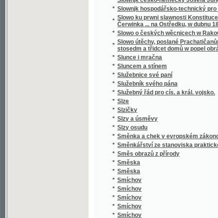
*
Smrt Valdštýnova
*
Smrt vévody d'Ofena a jiné novely
*
Smutný rybař, aneb, Teskliwý milenec
*
Snadné nawedení ku Francouské řeči pro 
*
Snadný návod naučiti se za několik hodin rus
*
Snář aneb wykladatel snůw, podle kterého i w
*
Snažil a Nedbal
*
Sněm držaný léta 1612
*
Sněmy české dle obnoweného zřízení zemské
*
Sněmy české od léta 1526 až po naši dobu.
*
Sněmy zvířat
*
Sněmy zwjřat
*
Snění a život
*
Sněženka
*
Snjh
*
Sny o štěstí
*
Socialismus
*
Socialismus a sociální hnutí v 19. století
*
Socialismus naší doby
*
Socialista minulého století
*
Socialisté
*
Socialistický katechismus, nebo-li, Červen
*
Socialní hnutí v Starém Římě a cesarismus
Sociální pojištění v Čs. republice : (přednášk
dr. L. Winter, taj. všeob. pens. ústavu dr. J
*
rady dra J. Brablece a s otiskem původního
předloha)
*
Sociální politika