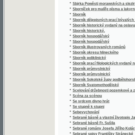
*
Sborník poliklinický
*
Sborník prací filologických vydaný na oslavu
*
Sborník průmyslnický
*
Sborník průmyslnický
*
Sborník Sokolské župy podbělohorské
*
Sborník Svatomethodějský
*
Scelování držebnosti pozemkové a zakládán
*
Scéna za scénou
*
Se srdcem divno hrát
*
Se stupně k stupni
*
Sebevychování
*
Sebrané básně a vlastní životopis Jana Hav
*
Sebrané básně Fr. Sušila
*
Sebrané romány Josefa Jiřího Kolára
*
Sebrané spisy Františky Stránecké
*
Sebrané světské a duchovní básně Josefa V
*
Sebrané zábavné spisy Rittersbergovy.
Sebránj některých jubilegnjch kázánj, držáný
*
rakauských zemjch
*
Sedlák kavalír a jiné novely
*
Sedlské Námluwy
*
Sedm havránků
*
Sedm let v jižní Africe
*
Sedm proti Thebám
*
Sedmero hlavních hříchů
*
Sedmero postních kázání
*
Sedmero postních řečí o oběti mše svaté