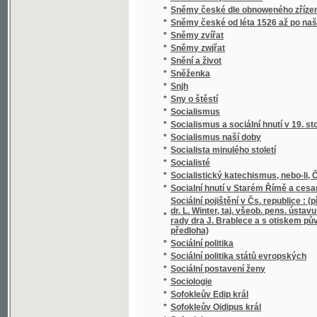
*
Soudní akta konsistoře Pražské
*
Soudní kniha města Jičína
*
Soudní řízení civilní
*
Souhlas českých bratří s učením reformova
*
Soukojenci
*
Soukromý žalář, anebo: Naprawený kárane
*
Soumrak
*
Soupis památek historických a uměleckých v
*
Soupis památek historických a uměleckých
*
Soupis urbářů ostravského kraje
*
Sousedé
*
Sousedé
*
Soustátí severoamerické a jeho ústava
Soustava národního hospodářství : věda o po
*
života.
*
Soustava národního hospodářství politickéh
*
Soustava rakouského školstva obecného
*
Soustava učení M. Jana Viklifa na základě 
*
Soustavná katechetická kázání
*
Soustavné vylíčení hnanství v království Č
*
Soustawní nástin Slowesnosti, zwláště ku 
Souvislé úkoly z četby Xenofonta pro V. a V
*
Schulzovy a Niederlovy
*
Souzvuk
*
Spadalé listí (1886-1889)
*
Spanilá Peršanka
*
Spása ve vás, čili kresťanství nikoliv jako m
*
Spasitel