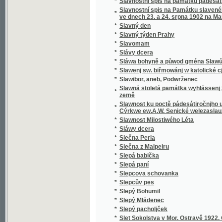
*
Sloup, Macocha, Puňkva
*
Slova do kněh památních
*
Slova k povyjasnění naší slovanské vzájemn
Slova útěchy a poučení všem zkromouceným k
*
modlitby a zpěvy za mrtvé při pohřbu, ke mši
*
Slovácké obrázky
*
Slovanská Květomluva
*
Slovanská slavnost a Slovanská krev
*
Slovanské bájesloví
*
Slovanské hymny
*
Slovanské kvítí
*
Slovanské národní písně a zpěvy litevské.
*
Slovanské pohádky
*
Slovanské právo v Čechách a na Moravě
*
Slovanské studie.
*
Slovanský kalendář na obyčejný rok
*
Slovanský katalog bibliografický
*
Slovanský katalog bibliografický.
*
Slovanský zeměvid
Slovar' jazyka slověn'skago šesti glavnych" 
*
pol'skago.
*
Slovenská přísloví, pořekadla a úsloví
*
Slovenské Pohádky a Pověsti
*
Slovníček cizích slov
*
Slovníček k Učebnici jazyka francouzského 
*
Slovníček opravených chyb pravopisných
*
Slovníček řeči světové volapük
*
Slovník anglicko-český