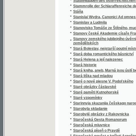
*
Stařeček z hor
*
Staří a mladí
*
Staří a mladí
*
Staří mládenci
*
Staří vojáci
*
Statek v Habří
*
Statika konstrukcí pozemního stavitelství
Statistická knížka královského hlavního mě
*
Karlína, Smíchova, Král. Vinohradů a Žižkov
Statistická knížka královského hlavního m
*
kommissí obcí Holešovic-Buben, Karlína, Sm
*
Statistická příruční knížka král. hlav. města
*
Statistická příruční knížka král. hlavního měs
*
Statistická příruční knížka král. hlavního m
*
Statistická příruční knížka královského hla
*
Statistická příruční knížka královského hla
Statistická zpráva o národohospodářských
*
letech 1886 až 1890
*
Statistické a topografické vypsání panství V
*
Statistické popsání okresu zbraslavského v
Statistické přehledy týkagjcí se náboženstw
*
až do nynegssjch dob slawného panowánj na
*
Statisticko-historický přehled jednot Sokol
*
Statisticko-topografický popis knížecího Šv
Statistický a topografický popis panství Ná
*
zřetelem k lesům panství tohoto
*
Statistický popis školních okresů Čech :
*
Statistický přehled jednot Sokolských