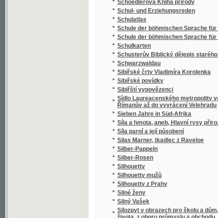
*
Silný Vašek
Silozpyt v obrazech pro školu a dům, třicet 
*
života, z oboru průmyslu a obchodu, vědy i 
*
Silvia Pellika O povinnostech člověka
*
Síly přírody a užívání jich
*
Sion
*
Sippurim
*
Sirena
*
Sirotám příbramským
*
Sirotci, anebo, Bůh spomáhá ponjženým, n
*
Sirotek
*
Sirotek
*
Sirotek, aneb, Nechte maličkých přijíti ke m
*
Sirotkové Neapolští
*
Sirotkové v pralese
*
Sitten, Gebräuche und Trachten der Bewohn
*
Sittensprüche und Lebensregeln zu Vorschrif
*
Six Polonaises originales avec Trios pour le
*
Sjezd a jiné novelly
*
Skaláci
*
Skalak
*
Skalní duch, aneb, Tajné zločiny hraběnky z
*
Skály
*
Skály Prachovské
*
Skarb zaczarowany
*
Skizze zu einem biologisch-harmonischen 
*
Skizzy a studie novelistické
Skladba (syntaxis) jazyka latinského s přip