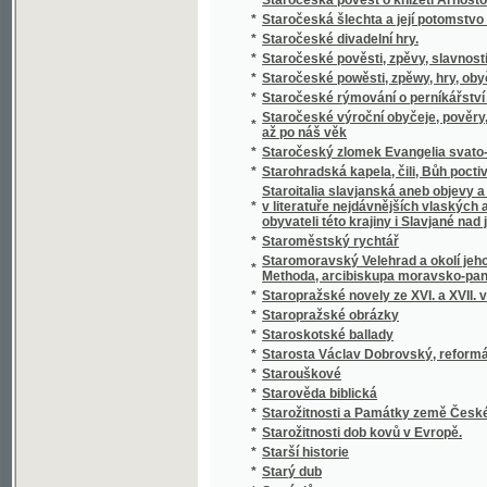
*
Statistický přehled veškerých států na zem
*
Statistik und Beamten-Schematismus des 
*
Statistika císařství Rakouského čili říše R
*
Statistika královského hlavního města Prahy
*
Statistika mocnářství rakousko-uherského
*
Statistika práce, zahálky, výdělku, nemocí,
*
Statistika Svazu českoslovanského Sokolst
*
Statistika zdravotnictví království a zemí v
*
Statistischer Bericht der Handels- und Ge
*
Statistischer Bericht der Handels und Ge
*
Statistischer Bericht der Handels-und Gew
*
Statkářovo jitro
Statky a jmění kollejí jesuitských, klášterů,
*
Josefa II. zrušených
*
Státní lékařství
*
Státní lékařství.
*
Státní lékařství.
*
Státní podniky ; Státní dluhy : dvě přednášky
*
Stav a děje národův na zemi uherské bydlící
*
Stav manželský a příprava k němu
*
Stav Rakouska a jeho budoucnosť
*
Stavitelé chrámu
*
Stavitelské a strojnické předlohy k praktic
*
Stavitelský praktik
*
Stavitelství hospodářské
*
Steckbrief
*
Stěpná Zahrada, obsahugjcj Pobožné modli
*
Stepný král Lear