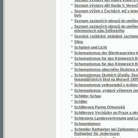
*
Schillerovy Vycházky po Praze a okolí.
*
Schlesiens Landesvertretung und Landeshaus
*
Schneeblumen
Schneller Rathgeber bei Zahlungen zunächst
*
Rathgeber für Jedermann
*
Schoedlerova Kniha přírody
*
Schul- und Erziehungsreden
*
Schulatlas
*
Schule der böhmischen Sprache für Deutsc
*
Schule der böhmischen Sprache für Deutsc
*
Schulkarten
*
Schusterův Biblický dějepis starého i nové
*
Schwarzwaldau
*
Sibiřské črty Vladimíra Korolenka
*
Sibiřské povídky
*
Sibiřští vypovězenci
Sídlo Laureacenského metropolity ve Veleh
*
Římanův až do vyvrácení Velehradu
*
Sieben Jahre in Süd-Afrika
*
Síla a hmota, aneb, Hlavní rysy přirozenéh
*
Síla parní a její působení
*
Silas Marner, tkadlec z Raveloe
*
Silber-Pappeln
*
Silber-Rosen
*
Silhouetty
*
Silhouetty mužů
*
Silhouetty z Prahy
*
Silné ženy