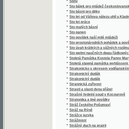
*
Stručný slovník paedagogický
*
Stručný světopis
*
Stručný všeobecný dějepis
*
Stručný všeobecný slovník věcný
*
Stručný zeměpis pro mládež
*
Stručný životopis Stanislava II. Pavlovské
*
Strýc Petr
*
Strýček Bohumil
*
Strýčkovy rozumy
*
Střední Čechy
*
Střelec Kauzedlnjk
*
Stud
*
Studená várka
*
Student hrdina
*
Studentský Seminář v Českých Budějovicíc
*
Studie a povídky
*
Studie dětství
*
Studie květeny v okolí Kladna
*
Studie na vysokých školách pražských, na u
*
Studie o práci
*
Studie v oboru českého útvaru křídového
*
Studie v oboru křídového útvaru v Čechách
*
Studie, krátké a kratší.
*
Studien
*
Studien für den neuern Gartenkünstler
*
Studien im Gebiete der böhmischen Kreidef
Studien über die Methoden und die Benützu
*
Niveauverhältnissen der Umgebungen von 