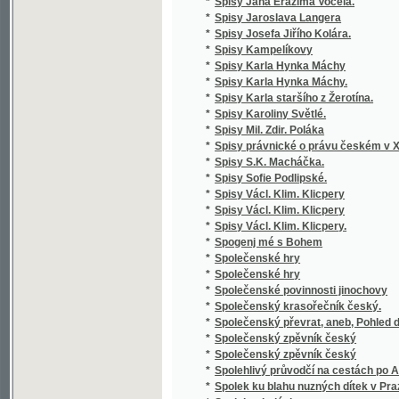
*
zemědělských
*
Stará Boleslav, nejstarší poutní místo v Če
*
Stará doba romantického básnictví
*
Stará Helena a její nalezenec
*
Stará historie
*
Stará kniha, aneb, Marná jsou úsilí bezbožn
*
Stará liška nad mladou
*
Staré o nové piesne V. Podoľského
*
Staré obrázky čáslavské
*
Staré paměti Kutnohorské
*
Staré vzpomínky
*
Starinnyja skazanija češskago naroda
*
Starobyla skladanie
*
Starobylé obrázky z Rakovnicka
*
Staročeská Gesta Romanorum
*
Staročeská mluvnice
*
Staročeská píseň o Pravdě
*
Staročeská pověst o knížeti Arnoštovi a Běl
*
Staročeská šlechta a její potomstvo po třicet
*
Staročeské divadelní hry.
*
Staročeské pověsti, zpěvy, slavnosti, hry, o
*
Staročeské powěsti, zpěwy, hry, obyčege, s
*
Staročeské rýmování o perníkářství z roku 
Staročeské výroční obyčeje, pověry, slavno
*
až po náš věk
*
Staročeský zlomek Evangelia svato-Janského
*
Starohradská kapela, čili, Bůh poctivých ne
Staroitalia slavjanská aneb objevy a důkazy 