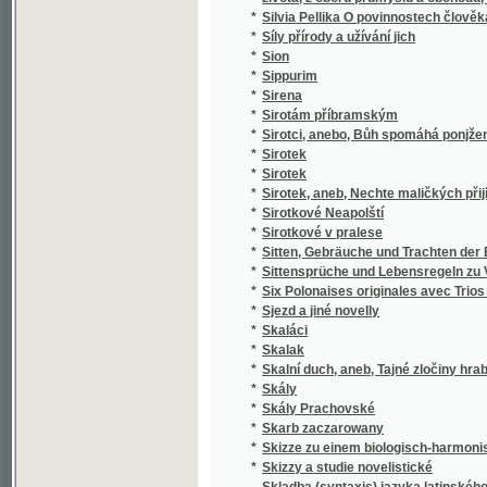
*
k stilistickým cvičením.
*
Skladba jazyka českého
*
Skladby Smetanovy
*
Skláři
*
Sklizeň rostlin hospodářských
*
Skončení třicetileté války, čili, Obležení Pr
*
Skotský zámek
*
Skromný románek a jiné povídky
Skřipec na české nevěrce a svobodomyslníky
*
Nepomuckém"
*
Skřivánek
*
Skřivánek
*
Skutečná Oběť před Bohem
*
Skutky apoštolské
*
Skvrny i paprsky
*
Skvrny na slunci
*
Slabikář
*
Slabikář a první čítanka pro katolické škol
*
Slabikář pro školy obecné
*
Sladkovodní mechovky země České
*
Slaměné srdce
*
Slanské obrázky
*
Slaný a okolí
*
Slatinská kyselka
*
Sláva a úpadek pana Jana Kroutila, pololání
*
Sláva a záhuba rodu Vršovcův
*
Slavia