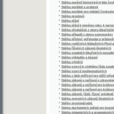
*
Sbírka případů z oboru samosprávy
*
Sbírka přísloví, pořekadal a průpovědí, krerý
*
Sbírka rozličných Nábožných Písní a Litanií
*
Sbírka říšských zákonů školských
*
Sbírka soudních lékařských posudků (superar
*
Sbírka výkladův a kázaní
*
Sbírka výměrů
*
Sbírka vzorců k civilnímu řádu soudnímu a
*
Sbírka vzorců mathematických
*
Sbírka z úloh měřictví pro nižší střední, m
*
Sbírka zákonů a nařízení o zdravotnictví, s
*
Sbírka zákonů a nařízení pro království Če
*
Sbírka zákonů a nařízení pro království Česk
*
Sbírka zákonů, řádů, řízení, privilegií a list
*
Sbírka zemských zákonů školských
*
Sbírky prostonárodní.
*
Sbjrka duchownjch zpěwů pro kostelnj i do
*
Sbjrka mluwnických a prawopisných prawid
*
Sbjrka Powěstj morawských a slezkých.
*
Sborníček pro malíře písma a lakyrníky
*
Sborník
*
Sborník dějepisných prací bývalých žáků V
*
Sborník historický vydaný na oslavu desítile
*
Sborník historický.
*
Sborník hospodářský
*
Sborník hospodářský
*
Sborník illustrovaných románů
*
Sborník okresu hlineckého