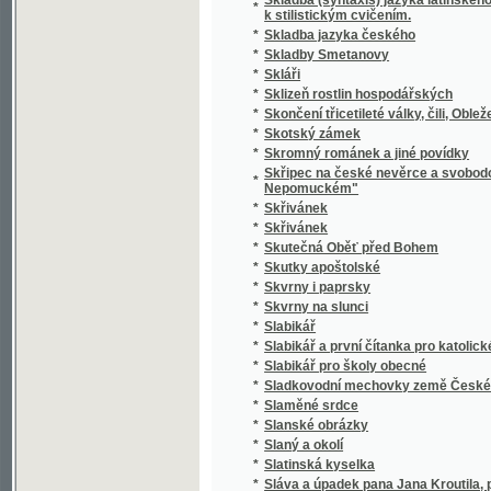
*
Slavie
*
Slavín žen českých.
*
Slavná disciplinární komise! Juste judicate f
*
Slavná župa
*
Slavníkovci a Vršovci
*
Slavnost Jungmannova
*
Slavnost na Lipanech
*
Slavnost položení základního kamena k nár
*
Slavnost profesní, čili, Skládání sv. slibů d
*
Slavnosti a obyčeje lidové z Moravy na Ná
*
Slavnostné zvuky ke druhotinám kněžským d
*
Slavnostní Almanah učitelský na jubilejní ro
*
Slavnostní List
*
Slavnostní list knihtiskárny Aloisa Wiesnera
*
Slavnostní list ku sjezdu bývalých žáků reál
Slavnostní list v upomínku na zábavy pořá
*
odbory matičními Měšťanskou a Umělecko
*
Slavnostní památník
Slavnostní řeč již přednesl při zahájení sje
*
15. máje 1880
Slavnostní řeč, kterou při odhalení pamětn
*
proslovil Arnošt Jan Winter
*
Slavnostní schůze generálního komitétu zems
*
Slavnostní spis na památku padesátiletého 
Slavnostní spis na Památku slaveného založe
*
ve dnech 23. a 24. srpna 1902 na Mariansk
*
Slavný den
*
Slavný týden Prahy
*
Slavomam