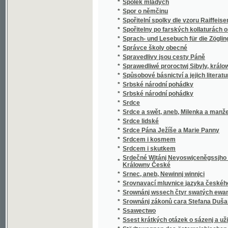
*
v literatuře nejdávnějších vlaských a souse
obyvateli této krajiny i Slavjané nad jiní četně
*
Staroměstský rychtář
Staromoravský Velehrad a okolí jeho v 9. stol
*
Methoda, arcibiskupa moravsko-panonskéh
*
Staropražské novely ze XVI. a XVII. věku
*
Staropražské obrázky
*
Staroskotské ballady
*
Starosta Václav Dobrovský, reformátor ob
*
Starouškové
*
Starověda biblická
*
Starožitnosti a Památky země České.
*
Starožitnosti dob kovů v Evropě.
*
Starší historie
*
Starý dub
*
Starý dům
*
Starý Kamenný most Pražský
*
Starý Knour
*
Starý manžel
*
Starý mládenec
*
Starý pán
*
Starý pán z Domašic
*
Starý sluha
*
Starý věk
*
Starý Werssowec pro rozumnau kratochwjli
*
Starý wozka Petra Třetjho
*
Starým pérem
*
Stařec a jinoch