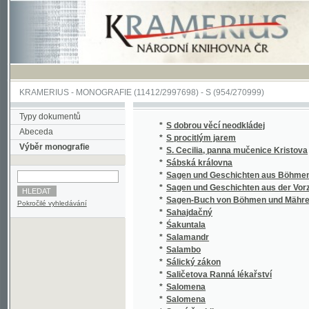
KRAMERIUS
-
MONOGRAFIE
(11412/2997698) -
S (954/270999)
Typy dokumentů
*
S dobrou věcí neodkládej
Abeceda
*
S procitlým jarem
Výběr monografie
*
S. Cecilia, panna mučenice Kristova
*
Sábská královna
*
Sagen und Geschichten aus Böhmen
*
Sagen und Geschichten aus der Vorzeit Bö
*
Sagen-Buch von Böhmen und Mähren.
Pokročilé vyhledávání
*
Sahajdačný
*
Śakuntala
*
Salamandr
*
Salambo
*
Sálický zákon
*
Saličetova Ranná lékařství
*
Salomena
*
Salomena
*
Samá ženidla
*
Sammlung auserlesener Abhandlungen über
*
Sammlung auserlesener Abhandlungen über