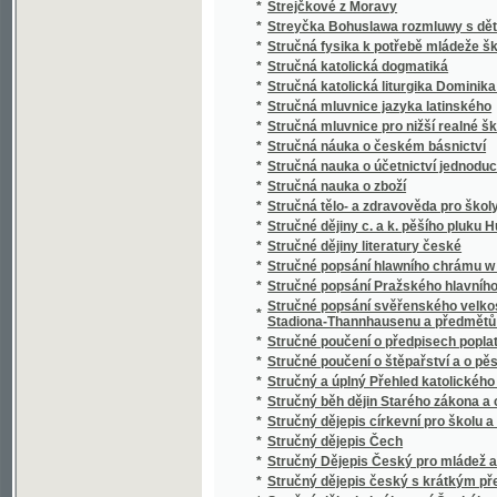
*
Studien über nordböhmische Arbeiterverhält
*
Studnice wody žiwé
*
Sudiči
*
Suchá ratolesť
*
Sultan Soliman před Szigétem
*
Summa cancellariae (Cancellaria Caroli IV.)
*
Summa catechismi, to jest, Malý katechism
*
Surrogát sv. Vasilija
*
Sursum corda
*
Sursum corda!
*
Sustine et abstine
*
Sv. Alfonsa Marie z Liguori Devítidenní pobož
*
Sv. Alfonsa Marie z Liguori O oběti Ježíše Kr
*
Sv. Alojsia Gonzagy Spisek o andělích a jiné
*
Sv. Jan Nepomucký, mučeník a hlavní patro
*
Sv. Josafat, arcibiskup polocký, mučeník a 
*
Sv. Kyril nepsal kyrilsky než hlaholsky
*
Sv. Prokop, jeho klášter a památka u lidu
*
Sv. růženec a nejsvětější svátosť
*
Sv. Vincenc z Pauly
*
Sv. Vojtěch
*
Sv. Vojtěch, druhý biskup pražský, jeho klášte
Svadba v národě Česko-slovanském, čili, Sva
*
nápěvů
*
Svadlé květy
*
Svadlé růže
*
Svatá Anna, vzor křesťanských matek
*
Svatá cesta křížová Pána našeho Ježíše Kri