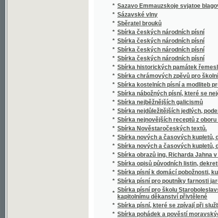
*
Sbírka českých národních písní
*
Sbírka českých národních písní
*
Sbírka historických památek řemesla kože
*
Sbírka chrámových zpěvů pro školní mládež
*
Sbírka kostelních písní a modliteb pro mlá
*
Sbírka nábožných písní, které se nejčastěji
*
Sbírka nejběžnějších galicismů
*
Sbírka nejdůležitějších jedlých, podezřelých
*
Sbírka nejnovějších receptů z oboru vinařství
*
Sbírka Nověstaročeských textů.
*
Sbírka nových a časových kupletů, dvojzpě
*
Sbírka nových a časových kupletů, dvojzpě
*
Sbírka obrazů ing. Richarda Jahna v Praze
*
Sbírka opisů původních listin, dekretů a priv
*
Sbírka písní k domácí pobožnosti, ku mši sv
*
Sbírka písní pro poutníky farnosti jaroměřic
Sbírka písní pro školu Staroboleslavskou, Lh
*
kapitolnímu děkanství přivtělené
*
Sbírka písní, které se zpívají při službách
*
Sbírka pohádek a pověstí moravských zvláš
*
Sbírka pověstí historických lidu českého v 
*
Sbírka povídek a arabesk
*
Sbírka povídek pro mládež českoslovansko
*
Sbírka proslovů
*
Sbírka přání
*
Sbírka přání k novému roku, k narozeninám,
*
Sbírka přednášek z oboru lékařského