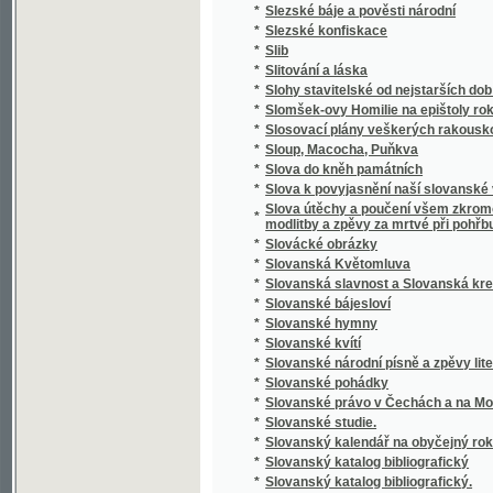
*
Slovník cizojazyčný obsahující výklad cizíc
Slovník česko-anglický i anglicko-český s 
*
výslovností a krátkou mluvnicí anglickou
*
Slovník česko-cikánský a cikánsko-český j
*
Slovník česko-francouzský a francouzsko-
*
Slovník domácího lékařství a zdravotnictví
*
Slovník francouzsko-český
*
Slovník francouzsko-český.
*
Slovník k Caesarovým pamětem O válce gal
*
Slovník latinsko-česko-německý k latinský
*
Slovník latinsko-český
*
Slovník lékařské terminologie
*
Slovník národohospodářský, sociální a politi
*
Slovník naučný.
*
Slovník řecko-česko-německý ku potřebě ž
*
Slovník slovenskočeský a československý
*
Slovník Titi Livi Ab urbe condita librorum pa
*
Slovník zdravotní
*
Slovo a skutek
*
Slovo o Homerovi a jeho básních
*
Slovo o polku Igorevě
*
Slovo o Spolkách Mjernosti a Školách Ňedel
*
Slovo o vyučování řečem a spisování školsk
*
Slovo o zádruze
*
Slovo o židech
*
Slovo rozumné
*
Slovosklad (syntaxis) latinského jazyka
*
Slowa k úmrtní slawnosti za oběti dne 13. 