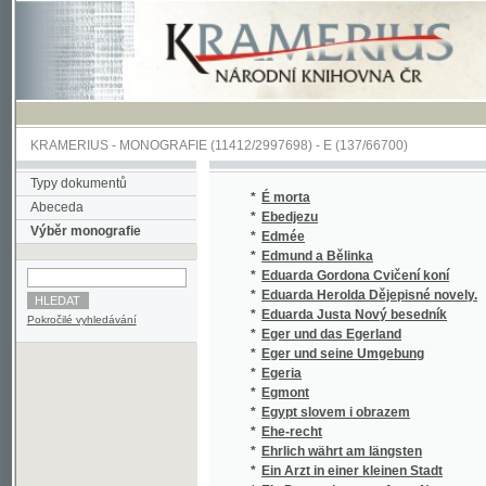
KRAMERIUS
-
MONOGRAFIE
(11412/2997698) -
E (137/66700)
Typy dokumentů
*
É morta
Abeceda
*
Ebedjezu
Výběr monografie
*
Edmée
*
Edmund a Bělinka
*
Eduarda Gordona Cvičení koní
*
Eduarda Herolda Dějepisné novely.
*
Eduarda Justa Nový besedník
Pokročilé vyhledávání
*
Eger und das Egerland
*
Eger und seine Umgebung
*
Egeria
*
Egmont
*
Egypt slovem i obrazem
*
Ehe-recht
*
Ehrlich währt am längsten
*
Ein Arzt in einer kleinen Stadt
*
Ein Denunciant von Anno Neune
*
Ein deutsches Schneiderlein
*
Ein Dolch