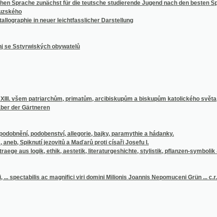
tyrwiských obywatelů
em patriarchům, primatům, arcibiskupům a biskupům katolického světa, kteří sdruženi j
 Gärtneren
í, podobenství, allegorie, bajky, paramythie a hádanky.
knutí jezovitů a Maďarů proti císaři Josefu I.
logik, ethik, aestetik, literaturgeshichte, stylistik, pflanzen-symbolik &c
tabilis ac magnifici viri domini Milionis Joannis Nepomuceni Grün ... c.r. agrariae in 
rmee 1866