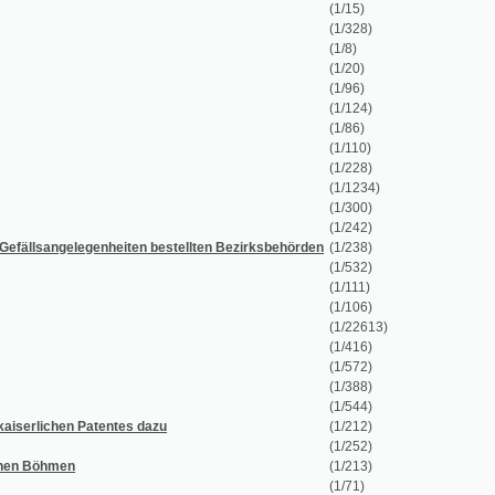
(1/228)
(1/1234)
(1/300)
(1/242)
enheiten bestellten Bezirksbehörden
(1/238)
(1/532)
(1/111)
(1/106)
(1/22613)
(1/416)
(1/572)
(1/388)
(1/544)
tentes dazu
(1/212)
(1/252)
(1/213)
(1/71)
(1/734)
(1/152)
(1/112)
(1/654)
(1/150)
(1/250)
(1/35)
(1/264)
(1/40)
(1/1384)