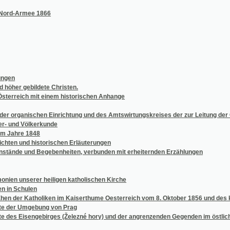
ebildete Christen.
ch mit einem historischen Anhange
nischen Einrichtung und des Amtswirtungskreises der zur Leitung der Gefällsangeleg
Völkerkunde
e 1848
und historischen Erläuterungen
und Begebenheiten, verbunden mit erheiternden Erzählungen
serer heiligen katholischen Kirche
hulen
 Katholiken im Kaiserthume Oesterreich vom 8. Oktober 1856 und des kaiserlichen Pa
 Umgebung von Prag
Eisengebirges (Železné hory) und der angrenzenden Gegenden im östlichen Böhmen
helf
enk- und Sprech-Unterricht nebst Gebrauchsanweisung für Lehrer
ví přírodopisného.