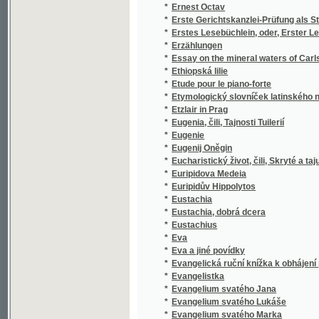
*
Eugenie
*
Eugenij Oněgin
*
Eucharistický život, čili, Skryté a tajuplné ži
*
Euripidova Medeia
*
Euripidův Hippolytos
*
Eustachia
*
Eustachia, dobrá dcera
*
Eustachius
*
Eva
*
Eva a jiné povídky
*
Evangelická ruční knížka k obhájení pravdy
*
Evangelistka
*
Evangelium svatého Jana
*
Evangelium svatého Lukáše
*
Evangelium svatého Marka
*
Evangelium svatého Matouše
*
Evangelium svobody
*
Evin hřích
*
Evropa
*
Evropa
*
Evropa
*
Evropa
*
Evropa cítící a myslící
*
Evropské otroctví
*
Evropské ptactvo
*
Evropské Rusko
*
Evžen Oněgin