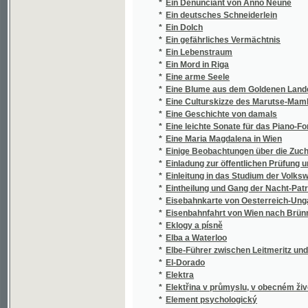
*
Ein gefährliches Vermächtnis
*
Ein Lebenstraum
*
Ein Mord in Riga
*
Eine arme Seele
*
Eine Blume aus dem Goldenen Lande, oder,
*
Eine Culturskizze des Marutse-Mambunda- R
*
Eine Geschichte von damals
*
Eine leichte Sonate für das Piano-Forte mit b
*
Eine Maria Magdalena in Wien
*
Einige Beobachtungen über die Zucht der Ob
*
Einladung zur öffentlichen Prüfung und Sitt
*
Einleitung in das Studium der Volkswirthscha
*
Eintheilung und Gang der Nacht-Patronillen
*
Eisebahnkarte von Oesterreich-Ungarn
*
Eisenbahnfahrt von Wien nach Brünn
*
Eklogy a písně
*
Elba a Waterloo
*
Elbe-Führer zwischen Leitmeritz und Dresd
*
El-Dorado
*
Elektra
*
Elektřina v průmyslu, v obecném životě a v
*
Element psychologický
*
Elementar Unterricht in der böhmischen Spr
*
Elementární mluvnice jazyka francouzskéh
*
Elemente der mathematischen Krystallograph
*
Elephanten-Jagden in Süd-Afrika
*
Eliezer a Neftali