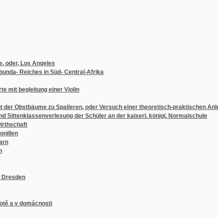
 Los Angeles
eiches in Süd- Central-Afrika
egleitung einer Violin
stbäume zu Spalieren, oder Versuch einer theoretisch-praktischen Anleitung zur Zuch
enklassenverlesung der Schüler an der kaiserl. königl. Normalschule
ft
en
 domácnosti
ache zunächst für die teutsche studierende Jugend nach den besten Sprachlehren ent
o
ie in neuer leichtfasslicher Darstellung