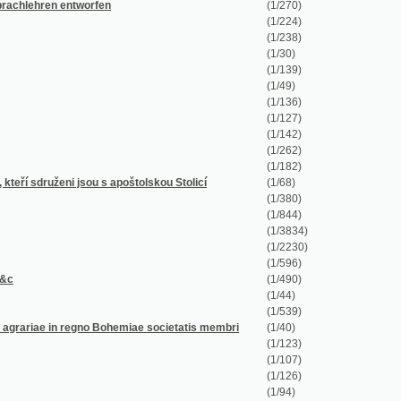
(1/49)
(1/136)
(1/127)
(1/142)
(1/262)
(1/182)
sou s apoštolskou Stolicí
(1/68)
(1/380)
(1/844)
(1/3834)
(1/2230)
(1/596)
(1/490)
(1/44)
(1/539)
regno Bohemiae societatis membri
(1/40)
(1/123)
(1/107)
(1/126)
(1/94)
(1/15)
(1/328)
(1/8)
(1/20)
(1/96)
(1/124)
(1/86)
(1/110)