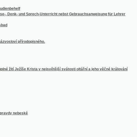
tí Ježíše Krista v nejsvětější svátosti oltářní a jeho věčné králování
 nebeské