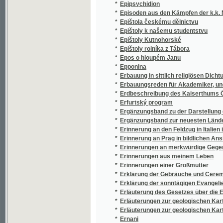
*
Erbauung in sittlich religiösen Dichtungen
*
Erbauungsreden für Akademiker, und höher g
*
Erdbeschreibung des Kaiserthums Österrei
*
Erfurtský program
*
Ergänzungsband zu der Darstellung der orga
*
Ergänzungsband zur neuesten Länder- und 
*
Erinnerung an den Feldzug in Italien im Jahr
*
Erinnerung an Prag in bildlichen Ansichten 
*
Erinnerungen an merkwürdige Gegenstände 
*
Erinnerungen aus meinem Leben
*
Erinnerungen einer Großmutter
*
Erklärung der Gebräuche und Ceremonien un
*
Erklärung der sonntägigen Evangelien in Sc
*
Erläuterung des Gesetzes über die Ehen der
*
Erläuterungen zur geologischen Karte der
*
Erläuterungen zur geologischen Karte des 
*
Ernani
*
Ernest Octav
*
Erste Gerichtskanzlei-Prüfung als Studienbe
*
Erstes Lesebüchlein, oder, Erster Lese-, D
*
Erzählungen
*
Essay on the mineral waters of Carlsbad
*
Ethiopská lilie
*
Etude pour le piano-forte
*
Etymologický slovníček latinského názvoslo
*
Etzlair in Prag
*
Eugenia, čili, Tajnosti Tuilerií