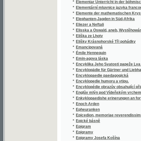
*
Elisska a Oswald, aneb, Wystěhowánj se Ss
*
Eliška ze Lhoty
*
Elišky Krásnohorské Tři pohádky
*
Emancipovaná
*
Émile Hennequin
*
Emin-agova láska
*
Encyklika Jeho Svatosti papeže Lva XIII. vš
*
Encyklopädie für Gärtner und Liebhaber der
*
Encyklopaedie paedagogická
*
Encyklopedie humoru a vtipu.
*
Encyklopédie obrazův obsahující připodobněn
*
Englův mlýn pod Vídeňským vrchem, aneb, Spi
*
Enkyklopaedishe erinerungen an fortraege aus 
*
Enoch Arden
*
Epheuranken
*
Epicedion, memoriae reverendissimi, ... spec
*
Epické básně
*
Epigram
*
Epigramy
*
Epigramy Josefa Košína
*
Epipsychidion
*
Episoden aus den Kämpfen der k.k. Nord-A
*
Epištola českému dělnictvu
*
Epištoly k našemu studentstvu
*
Epištoly Kutnohorské
*
Epištoly rolníka z Tábora
*
Epos o hloupém Janu
*
Epponina