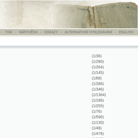
OVĚDA
-
ODKAZY
-
ALTERNATIVNÍ VYHLEDÁVÁNÍ
-
ENGLISH
(1/36)
(1/280)
(1/264)
(1/145)
(1/68)
(1/286)
(1/346)
(1/1364)
(1/186)
(1/255)
(1/76)
(1/590)
(1/130)
(1/48)
(1/476)
(1/215)
(1/542)
(1/422)