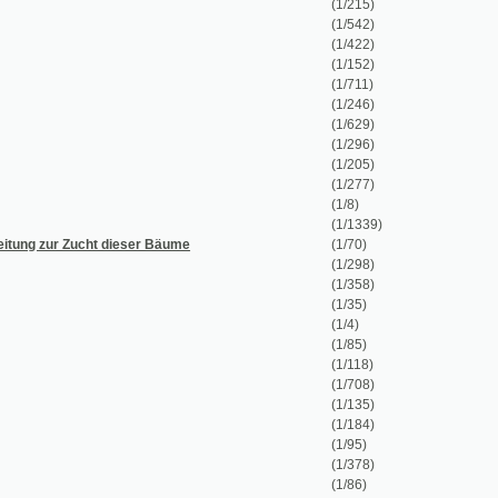
(1/152)
(1/711)
(1/246)
(1/629)
(1/296)
(1/205)
(1/277)
(1/8)
(1/1339)
t dieser Bäume
(1/70)
(1/298)
(1/358)
(1/35)
(1/4)
(1/85)
(1/118)
(1/708)
(1/135)
(1/184)
(1/95)
(1/378)
(1/86)
worfen
(1/270)
(1/224)
(1/238)
(1/30)
(1/139)