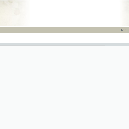
RSS
-
TISK
-
NÁP