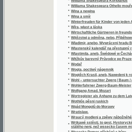
*
Wladimjr, anebo, Wywrácenj hradu Bukows
*
Wlastenský kalendář na přestupný rok
*
Wlastimila, aneb, Šwédowé w Čechách
*
Wltžkův barevný Průvodce po Praze
*
Wodař
*
Wogta, poctiwý nágemnjk
*
Wogtěch Krasil, aneb, Nawedenj k rozumné
*
Wohl – untersuchter Zwerg / Baum / oder Grü
*
Wohlerfahrner Zwerg-Baum-Meister
*
Wolfgang Amad. Mozart
*
Wortregister als Anhang zu dem Lateinisc
*
Wothlós pěsni ruskich
*
Wpád Mongolů do Morawy
*
Wratislaw.
*
Wraucý modlenj a zpěwy nábožnéhého lidu 
Wrtkawé sstěstj, to gest, Hystorycké rozgjm
*
stálého nenj, než wssecko časem migj
*
Wssecka Pomoc přícházý s hůry
*
Wssecko na opak, aneb, Těsnossilowa Aničk
*
Wsseobecná Historia swěta dle biblických 
*
Wsseobecná Kronyka Swěta
*
Wsseobecná Nařjkánj na služebné děwečky 
*
Wsseobecný domácj a hospodářský kalendá
*
Wsseobecný Zeměpis, neb, Geografia we tře
Wsseobecný Zeměpis, neb, Geografia we třec
*
čekance sskolnj a mládež wlastenskau
*
Wssickni se hassteřj
*
Wšeobecné rukojemstwí