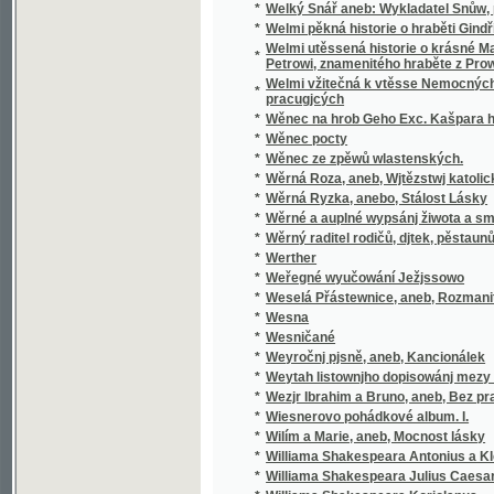
pracugjcých
*
Wěnec na hrob Geho Exc. Kašpara hraběte 
*
Wěnec pocty
*
Wěnec ze zpěwů wlastenských.
*
Wěrná Roza, aneb, Wjtězstwj katolického n
*
Wěrná Ryzka, anebo, Stálost Lásky
*
Wěrné a auplné wypsánj žiwota a smrti sw
*
Wěrný raditel rodičů, djtek, pěstaunů, a včite
*
Werther
*
Weřegné wyučowání Ježjssowo
*
Weselá Přástewnice, aneb, Rozmanité wypra
*
Wesna
*
Wesničané
*
Weyročnj pjsně, aneb, Kancionálek
*
Weytah listownjho dopisowánj mezy Řjms
*
Wezjr Ibrahim a Bruno, aneb, Bez prawé wjry
*
Wiesnerovo pohádkové album. I.
*
Wilím a Marie, aneb, Mocnost lásky
*
Williama Shakespeara Antonius a Kleopatra
*
Williama Shakespeara Julius Caesar
*
Williama Shakespeara Koriolanus
*
Williama Shakespeara Othello mouřenín be
*
Wina a newina
*
Wina a smír
*
Winterfreuden für Kinder von jeden Alter, we
*
Wíra, wlast a láska
*
Wirtschaftliche Gärtneren in freundschaftli
*
Wjtězstwj a odměna, nebo, Přjběhowé swat