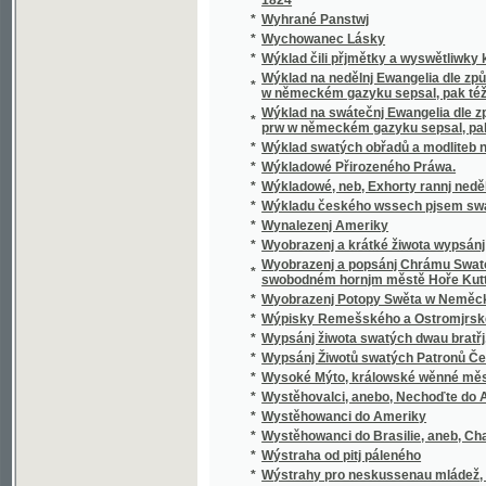
*
Wyobrazenj a krátké žiwota wypsánj oslawen
Wyobrazenj a popsánj Chrámu Swatobarbor
*
swobodném hornjm městě Hoře Kuttné, před č
*
Wyobrazenj Potopy Swěta w Neměckém gaz
*
Wýpisky Remešského a Ostromjrského Ew
*
Wypsánj žiwota swatých dwau bratřj, Biskup
*
Wypsánj Žiwotů swatých Patronů Českých, 
*
Wysoké Mýto, králowské wěnné město w Č
*
Wystěhovalci, anebo, Nechoďte do Ameriky, 
*
Wystěhowanci do Ameriky
*
Wystěhowanci do Brasilie, aneb, Chatrč u G
*
Wýstraha od pitj páleného
*
Wýstrahy pro neskussenau mládež, aneb: S
*
Wyswětlena přjslowj česká aneb wyobrazenj
*
Wýtah Cwikánj a Prawidel w uměnj zbranjm
Wýtah z německé mluwnice, aneb, Nápomocná
*
brzce a prawidelně se naučiti
*
Wýtah z prawidel k cwičenj cýs. král. pěchot
*
Wýtah z Řádu celnjho a státnjho monopolu 
*
Wýtah z Ustanowenj prwnj rakauské společn
Wýtah ze sstatutů (čili prawidel) prwnj rak
*
wyswětlenjm a bližssjm určenjm kolikerých
Wyučowánj w náboženstwj pro dospělegssj m
*
známosti náboženstwj ... rozssiřiti a upewniti
*
Wyzrazené tagemstwj
*
Wyzwědač
*
Wzájemnost we příkladech mezi Čechy, Mora
*
Wzdělánj člowěka, gaký býti má, aby mu dle 
*
Wzděláwající powídky