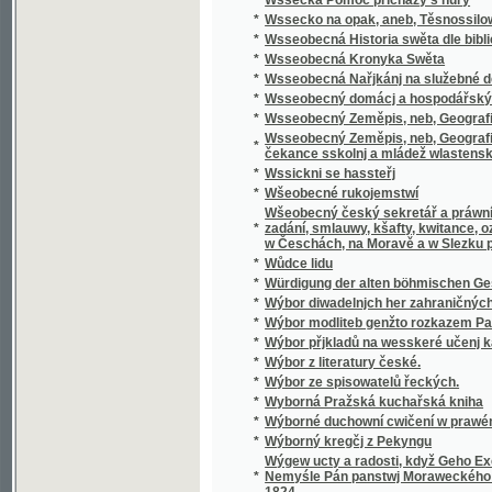
Wšeobecný český sekretář a práwní přítel, k
*
zadání, smlauwy, kšafty, kwitance, oznámení
w Česchách, na Moravě a w Slezku platných 
*
Wůdce lidu
*
Würdigung der alten böhmischen Geschicht
*
Wýbor diwadelnjch her zahraničných.
*
Wýbor modliteb genžto rozkazem Papežské s
*
Wýbor přjkladů na wesskeré učenj katolick
*
Wýbor z literatury české.
*
Wýbor ze spisowatelů řeckých.
*
Wyborná Pražská kuchařská kniha
*
Wýborné duchowní cwičení w prawém křes
*
Wýborný kregčj z Pekyngu
Wýgew ucty a radosti, když Geho Excellenc
*
Nemyśle Pán panstwj Moraweckého a hradu M
1824
*
Wyhrané Panstwj
*
Wychowanec Lásky
*
Wýklad čili přjmětky a wyswětliwky ku Sláw
Wýklad na nedělnj Ewangelia dle způsobu w
*
w německém gazyku sepsal, pak též w česst
Wýklad na swátečnj Ewangelia dle způsobu
*
prw w německém gazyku sepsal, pak též w č
*
Wýklad swatých obřadů a modliteb na křížo
*
Wýkladowé Přirozeného Práwa.
*
Wýkladowé, neb, Exhorty rannj nedělnj a ně
*
Wýkladu českého wssech pjsem swatých
*
Wynalezenj Ameriky