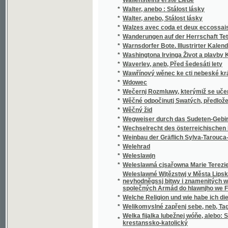
*
Walzes avec coda et deux eccossaises pour 
*
Wanderungen auf der Herrschaft Tetschen
*
Warnsdorfer Bote. Illustrirter Kalender für d
*
Washingtona Irvinga Život a plavby Krištof
*
Waverley, aneb, Před šedesáti lety
*
Wawřínový wěnec ke cti nebeské králowny
*
Wdowec
*
Wečernj Rozmluwy, kterýmiž se učenj cjrkw
*
Wěčné odpočinutj Swatých, předložené od R
*
Wěčný žid
*
Wegweiser durch das Sudeten-Gebirge
*
Wechselrecht des österreichischen Kaisers
*
Weinbau der Gräflich Sylva-Tarouca-Nostit
*
Welehrad
*
Weleslawjn
*
Weleslawná cjsařowna Marie Terezie a powěs
Weleslawné Wjtězstwj v Města Lipska w Sas
*
neyhodněgssj bitwy i znamenitých woganský
společných Armád do hlawnjho we Francauz
*
Welche Religion und wie habe ich dieselbe m
*
Welikomyslné zapřenj sebe, neb, Tagná lásk
Welka fijalka lubežnej wóňe, alebo: Sbierka
*
krestanssko-katolický
*
Welký Snář aneb: Wykladatel Snůw, podle kte
*
Welmi pěkná historie o hraběti Gindřichowi
Welmi utěssená historie o krásné Mageloně,
*
Petrowi, znamenitého hraběte z Prowincí sy
Welmi vžitečná k vtěsse Nemocných a Vmjr
*