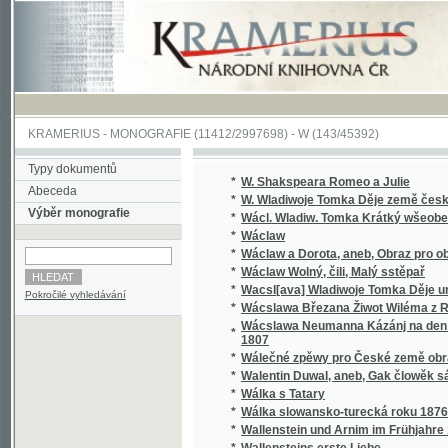
KRAMERIUS
-
MONOGRAFIE
(11412/2997698) -
W (143/45392)
Typy dokumentů
*
W. Shakspeara Romeo a Julie
Abeceda
*
W. Wladiwoje Tomka Děje země české
Výběr monografie
*
Wácl. Wladiw. Tomka Krátký wšeobecný děj
*
Wáclaw
*
Wáclaw a Dorota, aneb, Obraz pro obecný l
*
Wáclaw Wolný, čili, Malý sstěpař
*
Wacsl[ava] Wladiwoje Tomka Děje universit
Pokročilé vyhledávání
*
Wácslawa Březana Žiwot Wiléma z Rosenbe
Wácslawa Neumanna Kázánj na den Sw. Baro
*
1807
*
Wálečné zpěwy pro České země obrance
*
Walentin Duwal, aneb, Gak člowěk sám od se
*
Wálka s Tatary
*
Wálka slowansko-turecká roku 1876
*
Wallenstein und Arnim im Frühjahre 1632
*
Wallensteins erste Liebe
*
Walter, anebo : Stálost lásky
*
Walter, anebo, Stálost lásky