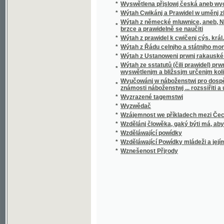
*
Wzděláwající Powídky mládeži a jejím přáte
*
Wznešenost Přjrody