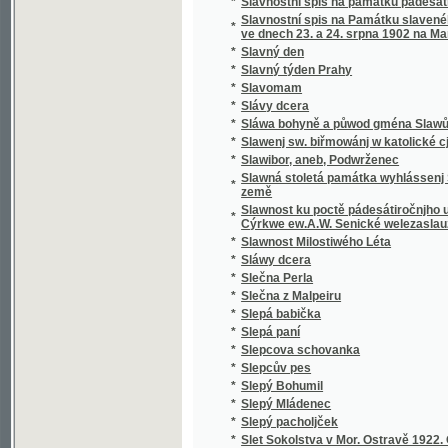
*
Sloup, Macocha, Puňkva
*
Slova do kněh památních
*
Slova k povyjasnění naší slovanské vzájemn
Slova útěchy a poučení všem zkromouceným k
*
modlitby a zpěvy za mrtvé při pohřbu, ke mši
*
Slovácké obrázky
*
Slovanská Květomluva
*
Slovanská slavnost a Slovanská krev
*
Slovanské bájesloví
*
Slovanské hymny
*
Slovanské kvítí
*
Slovanské národní písně a zpěvy litevské.
*
Slovanské pohádky
*
Slovanské právo v Čechách a na Moravě
*
Slovanské studie.
*
Slovanský kalendář na obyčejný rok
*
Slovanský katalog bibliografický
*
Slovanský katalog bibliografický.
*
Slovanský zeměvid
Slovar' jazyka slověn'skago šesti glavnych" 
*
pol'skago.
*
Slovenská přísloví, pořekadla a úsloví
*
Slovenské Pohádky a Pověsti
*
Slovníček cizích slov
*
Slovníček k Učebnici jazyka francouzského 
*
Slovníček opravených chyb pravopisných
*
Slovníček řeči světové volapük
*
Slovník anglicko-český