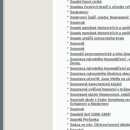
*
Spisy Kampelíkovy
*
Spisy Karla Hynka Máchy
*
Spisy Karla Hynka Máchy.
*
Spisy Karla staršího z Žerotína.
*
Spisy Karoliny Světlé.
*
Spisy Mil. Zdir. Poláka
*
Spisy právnické o právu českém v XVI-tém s
*
Spisy S.K. Macháčka.
*
Spisy Sofie Podlipské.
*
Spisy Václ. Klim. Klicpery
*
Spisy Václ. Klim. Klicpery
*
Spisy Václ. Klim. Klicpery.
*
Spogenj mé s Bohem
*
Společenské hry
*
Společenské hry
*
Společenské povinnosti jinochovy
*
Společenský krasořečník český.
*
Společenský převrat, aneb, Pohled do budo
*
Společenský zpěvník český
*
Společenský zpěvník český
*
Spolehlivý průvodčí na cestách po Adrsbac
*
Spolek ku blahu nuzných dítek v Praze
*
Spolek mladých
*
Spor o němčinu
*
Spořitelní spolky dle vzoru Raiffeisenova
*
Spořitelny po farských kollaturách orbě, ř
*
Sprach- und Lesebuch für die Zöglinge des 