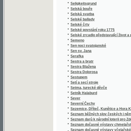
*
Setí a secí stroje
*
Setma, turecké děvče
*
Setník Halaburd
*
Sever
*
Severní Čechy
*
Sezemice, Dříteč, Kunětice a Hora Kunětick
*
Seznam běžných slov českých i německých a 
*
Seznam darů k národní loterii pro Zdeňku H
*
Seznam dočasné výstavy chmelařské ze skl
Seznam dočasné výstavy včelařské pořádan
*
včelařským pro království České
*
Seznam knih učitelského spolku Budeč v Lo
*
Seznam míst v kralovství [sic] Českém
*
Seznam míst v království Českém
*
Seznam míst v království Českém
*
Seznam obcí a úřadů na Podkarpatské Rusi
*
Seznam občasné výstavy bravu vepřového
*
Seznam občasné výstavy hospod. plodin a j
*
Seznam občasné výstavy koní pořádané od 1
*
Seznam občasné výstavy mlékařské
*
Seznam občasné výstavy ovcí
*
Seznam občasné výstavy skotu plemenného 
*
Seznam občasné výstavy žírného dobytka
*
Seznam pro výstavu ovoce, pořádanou skupi
Seznam příspěvků sboru ke zřízení českého 
*
věnovaných
*
Seznam rostlin květeny české
*
Seznam Slow a průpowědj českých we Slow