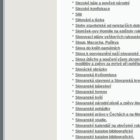
*
Slovník cizojazyčný obsahující výklad cizíc
Slovník česko-anglický i anglicko-český s 
*
výslovností a krátkou mluvnicí anglickou
*
Slovník česko-cikánský a cikánsko-český j
*
Slovník česko-francouzský a francouzsko-
*
Slovník domácího lékařství a zdravotnictví
*
Slovník francouzsko-český
*
Slovník francouzsko-český.
*
Slovník k Caesarovým pamětem O válce gal
*
Slovník latinsko-česko-německý k latinský
*
Slovník latinsko-český
*
Slovník lékařské terminologie
*
Slovník národohospodářský, sociální a politi
*
Slovník naučný.
*
Slovník řecko-česko-německý ku potřebě ž
*
Slovník slovenskočeský a československý
*
Slovník Titi Livi Ab urbe condita librorum pa
*
Slovník zdravotní
*
Slovo a skutek
*
Slovo o Homerovi a jeho básních
*
Slovo o polku Igorevě
*
Slovo o Spolkách Mjernosti a Školách Ňedel
*
Slovo o vyučování řečem a spisování školsk
*
Slovo o zádruze
*
Slovo o židech
*
Slovo rozumné
*
Slovosklad (syntaxis) latinského jazyka
*
Slowa k úmrtní slawnosti za oběti dne 13. 