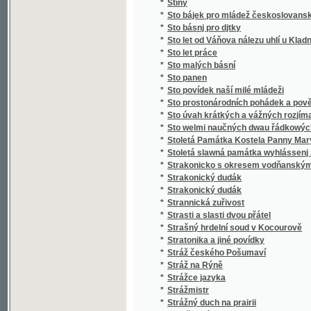
*
Stručný slovník paedagogický
*
Stručný světopis
*
Stručný všeobecný dějepis
*
Stručný všeobecný slovník věcný
*
Stručný zeměpis pro mládež
*
Stručný životopis Stanislava II. Pavlovské
*
Strýc Petr
*
Strýček Bohumil
*
Strýčkovy rozumy
*
Střední Čechy
*
Střelec Kauzedlnjk
*
Stud
*
Studená várka
*
Student hrdina
*
Studentský Seminář v Českých Budějovicíc
*
Studie a povídky
*
Studie dětství
*
Studie květeny v okolí Kladna
*
Studie na vysokých školách pražských, na u
*
Studie o práci
*
Studie v oboru českého útvaru křídového
*
Studie v oboru křídového útvaru v Čechách
*
Studie, krátké a kratší.
*
Studien
*
Studien für den neuern Gartenkünstler
*
Studien im Gebiete der böhmischen Kreidef
Studien über die Methoden und die Benützu
*
Niveauverhältnissen der Umgebungen von 