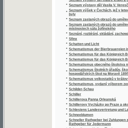
*
Schillerovy Vycházky po Praze a okolí.
*
Schlesiens Landesvertretung und Landeshaus
*
Schneeblumen
Schneller Rathgeber bei Zahlungen zunächst
*
Rathgeber für Jedermann
*
Schoedlerova Kniha přírody
*
Schul- und Erziehungsreden
*
Schulatlas
*
Schule der böhmischen Sprache für Deutsc
*
Schule der böhmischen Sprache für Deutsc
*
Schulkarten
*
Schusterův Biblický dějepis starého i nové
*
Schwarzwaldau
*
Sibiřské črty Vladimíra Korolenka
*
Sibiřské povídky
*
Sibiřští vypovězenci
Sídlo Laureacenského metropolity ve Veleh
*
Římanův až do vyvrácení Velehradu
*
Sieben Jahre in Süd-Afrika
*
Síla a hmota, aneb, Hlavní rysy přirozenéh
*
Síla parní a její působení
*
Silas Marner, tkadlec z Raveloe
*
Silber-Pappeln
*
Silber-Rosen
*
Silhouetty
*
Silhouetty mužů
*
Silhouetty z Prahy
*
Silné ženy