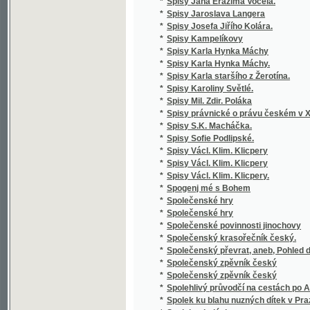
*
zemědělských
*
Stará Boleslav, nejstarší poutní místo v Če
*
Stará doba romantického básnictví
*
Stará Helena a její nalezenec
*
Stará historie
*
Stará kniha, aneb, Marná jsou úsilí bezbožn
*
Stará liška nad mladou
*
Staré o nové piesne V. Podoľského
*
Staré obrázky čáslavské
*
Staré paměti Kutnohorské
*
Staré vzpomínky
*
Starinnyja skazanija češskago naroda
*
Starobyla skladanie
*
Starobylé obrázky z Rakovnicka
*
Staročeská Gesta Romanorum
*
Staročeská mluvnice
*
Staročeská píseň o Pravdě
*
Staročeská pověst o knížeti Arnoštovi a Běl
*
Staročeská šlechta a její potomstvo po třicet
*
Staročeské divadelní hry.
*
Staročeské pověsti, zpěvy, slavnosti, hry, o
*
Staročeské powěsti, zpěwy, hry, obyčege, s
*
Staročeské rýmování o perníkářství z roku 
Staročeské výroční obyčeje, pověry, slavno
*
až po náš věk
*
Staročeský zlomek Evangelia svato-Janského
*
Starohradská kapela, čili, Bůh poctivých ne
Staroitalia slavjanská aneb objevy a důkazy 