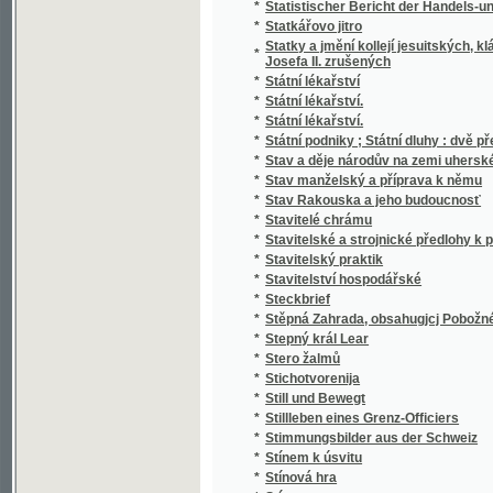
*
Stručný Dějepis Český pro mládež a pěstou
*
Stručný dějepis český s krátkým přehlede
*
Stručný dějepis království Českého
*
Stručný dějepis města a panství Telče
*
Stručný dějepis pro učitele a čekatele národ
*
Stručný dějepis zjevení božího pro nižší tříd
*
Stručný nástin dějin panství a hraběcího ro
*
Stručný nástin dějin spolku akademiků jiho
*
Stručný návod k chovu kapra
*
Stručný návod ku chovu sivenů a pstruhů 
*
Stručný německo-český slovník technický
*
Stručný obraz jazyka českého
*
Stručný obrys historie české literatury
*
Stručný průvodce obrazárnou Společnosti v
*
Stručný průvodce po Praze a výstavišti 189
*
Stručný přehled dějin a nynějšího stavu c. 
Stručný přehled dějin c.k. výsadního sboru
*
až na naše doby
*
Stručný přehled dějin hudby
*
Stručný přehled dějin literatury české doby
*
Stručný přehled dějin literatury české doby 
*
Stručný přehled vlastivědy Moravské
*
Stručný přírodopis člověka, vzrůst, ubyvání 
*
Stručný přírodopis všech tří říší
*
Stručný Seznam Země, čili, Měřický, přírod
*
Stručný silozpyt, čili, Fysika pro školy národ
*
Stručný slovník česko-italský, obsahující z