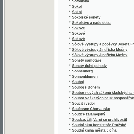
*
Spaßvögel
*
Special Karte der Markgrafschaft Maehren 
*
Specialná methodika vyučování ve třídě el
*
Speciální methodika vyučování jazyku mat
*
Special-Orts-Repertorium von Böhmen
*
Spekulant
*
Spekulanti, aneb, Úterek a pátek
*
Spěv Kwerků Kuttnohorských wzbuzugicý k 
*
Spevy Jána Botto
*
Spící rytíři ve vrchu Blaníku
*
Spiknutí v Podmazově
*
Spiknutí židů v Praze.
*
Spiritismus
*
Spisové císaře Karla IV.
*
Spisy Bohdana Jelínka veršem i prosou
*
Spisy Dra. Albína Bráfa. Díl 1, Nástin předná
*
Spisy Drahotína Marie barona Villaniho
*
Spisy Drahotína Marie barona Villaniho
*
Spisy drobné Josefa Kajetana Tyla
*
Spisy Fedora Michajloviče Dostojevského
*
Spisy Frant. Jaromíra Rubeše
*
Spisy Hálkovy
*
Spisy hraběte Lva Nikolajeviče Tolstého.
*
Spisy Ivana Aleksandroviče Gončarova.
*
Spisy Jana Erazima Vocela.
*
Spisy Jaroslava Langera
*
Spisy Josefa Jiřího Kolára.