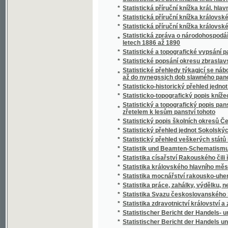
*
Stráž českého Pošumaví
*
Stráž na Rýně
*
Strážce jazyka
*
Strážmistr
*
Strážný duch na prairii
*
Strejčkové z Moravy
*
Streyčka Bohuslawa rozmluwy s dětmi o me
*
Stručná fysika k potřebě mládeže škol obe
*
Stručná katolická dogmatiká
*
Stručná katolická liturgika Dominika Aloise
*
Stručná mluvnice jazyka latinského
*
Stručná mluvnice pro nižší realné školy
*
Stručná náuka o českém básnictví
*
Stručná nauka o účetnictví jednoduchém i s
*
Stručná nauka o zboží
*
Stručná tělo- a zdravověda pro školy a dom
*
Stručné dějiny c. a k. pěšího pluku Humberta I
*
Stručné dějiny literatury české
*
Stručné popsání hlawního chrámu w Miláně
*
Stručné popsání Pražského hlavního chrámu
Stručné popsání svěřenského velkostatku Ko
*
Stadiona-Thannhausenu a předmětů z tohot
*
Stručné poučení o předpisech poplatkových p
*
Stručné poučení o štěpařství a o pěstování
*
Stručný a úplný Přehled katolického nábože
*
Stručný běh dějin Starého zákona a církve K
*
Stručný dějepis církevní pro školu a dům
*
Stručný dějepis Čech