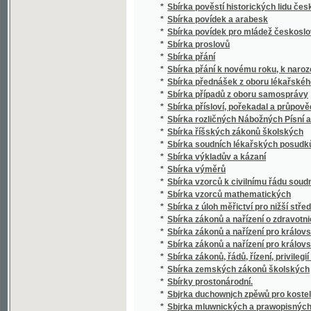
*
Sbírka případů z oboru samosprávy
*
Sbírka přísloví, pořekadal a průpovědí, krerý
*
Sbírka rozličných Nábožných Písní a Litanií
*
Sbírka říšských zákonů školských
*
Sbírka soudních lékařských posudků (superar
*
Sbírka výkladův a kázaní
*
Sbírka výměrů
*
Sbírka vzorců k civilnímu řádu soudnímu a
*
Sbírka vzorců mathematických
*
Sbírka z úloh měřictví pro nižší střední, m
*
Sbírka zákonů a nařízení o zdravotnictví, s
*
Sbírka zákonů a nařízení pro království Če
*
Sbírka zákonů a nařízení pro království Česk
*
Sbírka zákonů, řádů, řízení, privilegií a list
*
Sbírka zemských zákonů školských
*
Sbírky prostonárodní.
*
Sbjrka duchownjch zpěwů pro kostelnj i do
*
Sbjrka mluwnických a prawopisných prawid
*
Sbjrka Powěstj morawských a slezkých.
*
Sborníček pro malíře písma a lakyrníky
*
Sborník
*
Sborník dějepisných prací bývalých žáků V
*
Sborník historický vydaný na oslavu desítile
*
Sborník historický.
*
Sborník hospodářský
*
Sborník hospodářský
*
Sborník illustrovaných románů
*
Sborník okresu hlineckého