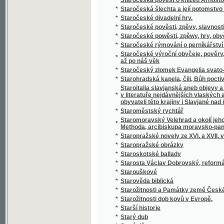
*
Statistický přehled veškerých států na zem
*
Statistik und Beamten-Schematismus des 
*
Statistika císařství Rakouského čili říše R
*
Statistika královského hlavního města Prahy
*
Statistika mocnářství rakousko-uherského
*
Statistika práce, zahálky, výdělku, nemocí,
*
Statistika Svazu českoslovanského Sokolst
*
Statistika zdravotnictví království a zemí v
*
Statistischer Bericht der Handels- und Ge
*
Statistischer Bericht der Handels und Ge
*
Statistischer Bericht der Handels-und Gew
*
Statkářovo jitro
Statky a jmění kollejí jesuitských, klášterů,
*
Josefa II. zrušených
*
Státní lékařství
*
Státní lékařství.
*
Státní lékařství.
*
Státní podniky ; Státní dluhy : dvě přednášky
*
Stav a děje národův na zemi uherské bydlící
*
Stav manželský a příprava k němu
*
Stav Rakouska a jeho budoucnosť
*
Stavitelé chrámu
*
Stavitelské a strojnické předlohy k praktic
*
Stavitelský praktik
*
Stavitelství hospodářské
*
Steckbrief
*
Stěpná Zahrada, obsahugjcj Pobožné modli
*
Stepný král Lear