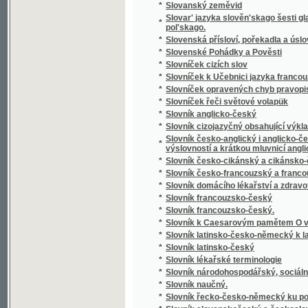
*
Slowa Rozlaučenj křesťanského otce k swé
*
Slowa žiwota
*
Slowanka
*
Slowanské národnj pjsně
*
Slowanské národnj pjsně
*
Slowanské starožitnosti.
*
Slowanský národopis
*
Slowár Slowenskí Česko-Laťinsko-Ňemecko
Slowesnost aneb Náuka o wýmluvnosti prosai
*
řeči
*
Slowesnost aneb zbjrka přjkladů s krátkým
*
Slowník pro čtenáře nowin, w němž se wyswě
*
Slownjk česko-německý Josefa Jungmanna
*
Slownjk hospodářsko-technický pro auřednjk
Slowo ku prwni slawnosti Konstituce, w Čec
*
Čerwinka ... na Ostředku, w dubnu 1848
*
Slowo o českých wěcnicech w Rakownjce a Li
Slowo útěchy, poslané Prachatičanům po ne
*
stosedm a třidcet domů w popel obrátil
*
Slunce i mračna
*
Sluncem a stínem
*
Služebnice své paní
*
Služebník svého pána
*
Služebný řád pro cís. a král. vojsko.
*
Slze
*
Slzičky
*
Slzy a úsměvy
*
Slzy osudu