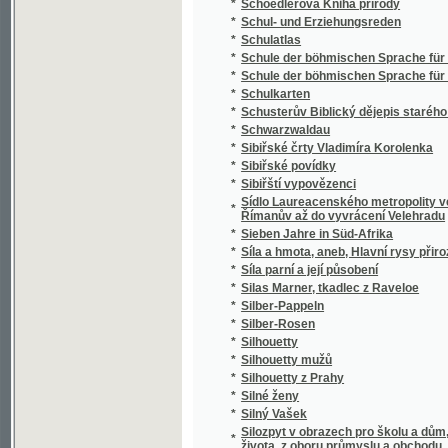
*
Silný Vašek
Silozpyt v obrazech pro školu a dům, třicet 
*
života, z oboru průmyslu a obchodu, vědy i 
*
Silvia Pellika O povinnostech člověka
*
Síly přírody a užívání jich
*
Sion
*
Sippurim
*
Sirena
*
Sirotám příbramským
*
Sirotci, anebo, Bůh spomáhá ponjženým, n
*
Sirotek
*
Sirotek
*
Sirotek, aneb, Nechte maličkých přijíti ke m
*
Sirotkové Neapolští
*
Sirotkové v pralese
*
Sitten, Gebräuche und Trachten der Bewohn
*
Sittensprüche und Lebensregeln zu Vorschrif
*
Six Polonaises originales avec Trios pour le
*
Sjezd a jiné novelly
*
Skaláci
*
Skalak
*
Skalní duch, aneb, Tajné zločiny hraběnky z
*
Skály
*
Skály Prachovské
*
Skarb zaczarowany
*
Skizze zu einem biologisch-harmonischen 
*
Skizzy a studie novelistické
Skladba (syntaxis) jazyka latinského s přip