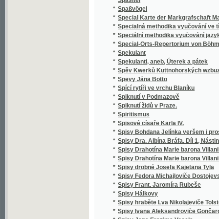
*
Správce školy obecné
*
Spravedlivy jsou cesty Páně
*
Sprawedliwé proroctwj Sibyly, králowny ze 
*
Spůsobové básnictví a jejich literatura
*
Srbské národní pohádky
*
Srbské národní pohádky
*
Srdce
*
Srdce a swět, aneb, Milenka a manželka
*
Srdce lidské
*
Srdce Pána Ježíše a Marie Panny
*
Srdcem i kosmem
*
Srdcem i skutkem
Srdečné Wjtánj Neyoswjceněgssjho Krále Č
*
Králowny České
*
Srnec, aneb, Newinnj winnjci
*
Srovnavací mluvnice jazyka českého a slo
*
Srownánj wssech čtyr swatých ewangelij, to
*
Srownánj zákonů cara Stefana Dušana srbs
*
Ssawectwo
*
Ssest krátkých otázek o sázenj a užitku ze
*
Städtewappen des österreichischen Kaiser
*
Stammrolle der Schlaraffenreiche des Erdba
*
Stáňa
*
Stanislai Wydra, Canonici Ad omnes sanctos 
*
Stanislav a Ludmila
*
Stanovisko Tomáše ze Štítného, mudrce
*
Stanovy české Akademie císaře Františka J
Stanovy zemského jubilejního úvěrního fondu