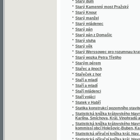
*
Stero žalmů
*
Stichotvorenija
*
Still und Bewegt
*
Stillleben eines Grenz-Officiers
*
Stimmungsbilder aus der Schweiz
*
Stínem k úsvitu
*
Stínová hra
*
Stíny
*
Sto bájek pro mládež českoslovanskou
*
Sto básnj pro djtky
*
Sto let od Váňova nálezu uhlí u Kladna
*
Sto let práce
*
Sto malých básní
*
Sto panen
*
Sto povídek naší milé mládeži
*
Sto prostonárodních pohádek a pověstí slo
*
Sto úvah krátkých a vážných rozjímajícím 
*
Sto welmi naučných dwau řádkowých bágek
*
Stoletá Památka Kostela Panny Marye w měs
*
Stoletá slawná památka wyhlássenj za Sw
*
Strakonicko s okresem vodňanským a hor
*
Strakonický dudák
*
Strakonický dudák
*
Strannická zuřivost
*
Strasti a slasti dvou přátel
*
Strašný hrdelní soud v Kocourově
*
Stratonika a jiné povídky