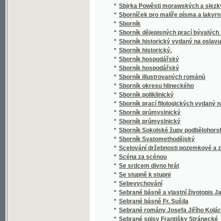
*
Sborník poliklinický
*
Sborník prací filologických vydaný na oslavu
*
Sborník průmyslnický
*
Sborník průmyslnický
*
Sborník Sokolské župy podbělohorské
*
Sborník Svatomethodějský
*
Scelování držebnosti pozemkové a zakládán
*
Scéna za scénou
*
Se srdcem divno hrát
*
Se stupně k stupni
*
Sebevychování
*
Sebrané básně a vlastní životopis Jana Hav
*
Sebrané básně Fr. Sušila
*
Sebrané romány Josefa Jiřího Kolára
*
Sebrané spisy Františky Stránecké
*
Sebrané světské a duchovní básně Josefa V
*
Sebrané zábavné spisy Rittersbergovy.
Sebránj některých jubilegnjch kázánj, držáný
*
rakauských zemjch
*
Sedlák kavalír a jiné novely
*
Sedlské Námluwy
*
Sedm havránků
*
Sedm let v jižní Africe
*
Sedm proti Thebám
*
Sedmero hlavních hříchů
*
Sedmero postních kázání
*
Sedmero postních řečí o oběti mše svaté