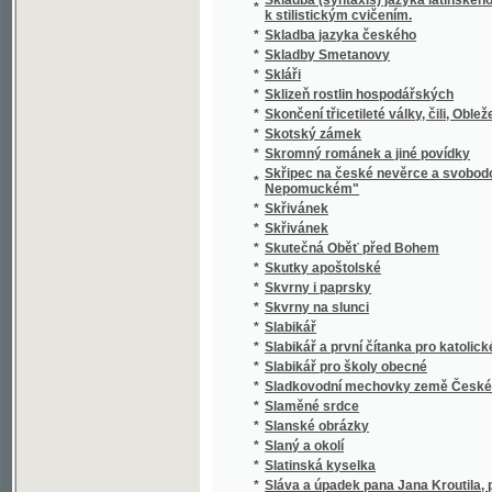
*
Slavie
*
Slavín žen českých.
*
Slavná disciplinární komise! Juste judicate f
*
Slavná župa
*
Slavníkovci a Vršovci
*
Slavnost Jungmannova
*
Slavnost na Lipanech
*
Slavnost položení základního kamena k nár
*
Slavnost profesní, čili, Skládání sv. slibů d
*
Slavnosti a obyčeje lidové z Moravy na Ná
*
Slavnostné zvuky ke druhotinám kněžským d
*
Slavnostní Almanah učitelský na jubilejní ro
*
Slavnostní List
*
Slavnostní list knihtiskárny Aloisa Wiesnera
*
Slavnostní list ku sjezdu bývalých žáků reál
Slavnostní list v upomínku na zábavy pořá
*
odbory matičními Měšťanskou a Umělecko
*
Slavnostní památník
Slavnostní řeč již přednesl při zahájení sje
*
15. máje 1880
Slavnostní řeč, kterou při odhalení pamětn
*
proslovil Arnošt Jan Winter
*
Slavnostní schůze generálního komitétu zems
*
Slavnostní spis na památku padesátiletého 
Slavnostní spis na Památku slaveného založe
*
ve dnech 23. a 24. srpna 1902 na Mariansk
*
Slavný den
*
Slavný týden Prahy
*
Slavomam