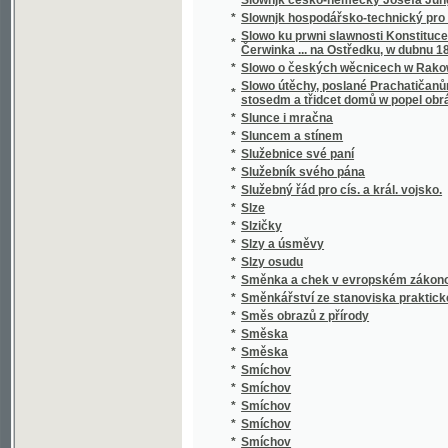
*
Smrt Valdštýnova
*
Smrt vévody d'Ofena a jiné novely
*
Smutný rybař, aneb, Teskliwý milenec
*
Snadné nawedení ku Francouské řeči pro 
*
Snadný návod naučiti se za několik hodin rus
*
Snář aneb wykladatel snůw, podle kterého i w
*
Snažil a Nedbal
*
Sněm držaný léta 1612
*
Sněmy české dle obnoweného zřízení zemské
*
Sněmy české od léta 1526 až po naši dobu.
*
Sněmy zvířat
*
Sněmy zwjřat
*
Snění a život
*
Sněženka
*
Snjh
*
Sny o štěstí
*
Socialismus
*
Socialismus a sociální hnutí v 19. století
*
Socialismus naší doby
*
Socialista minulého století
*
Socialisté
*
Socialistický katechismus, nebo-li, Červen
*
Socialní hnutí v Starém Římě a cesarismus
Sociální pojištění v Čs. republice : (přednášk
dr. L. Winter, taj. všeob. pens. ústavu dr. J
*
rady dra J. Brablece a s otiskem původního
předloha)
*
Sociální politika