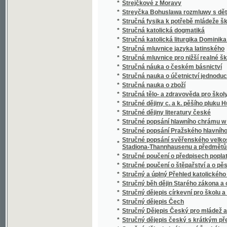
*
Studien über nordböhmische Arbeiterverhält
*
Studnice wody žiwé
*
Sudiči
*
Suchá ratolesť
*
Sultan Soliman před Szigétem
*
Summa cancellariae (Cancellaria Caroli IV.)
*
Summa catechismi, to jest, Malý katechism
*
Surrogát sv. Vasilija
*
Sursum corda
*
Sursum corda!
*
Sustine et abstine
*
Sv. Alfonsa Marie z Liguori Devítidenní pobož
*
Sv. Alfonsa Marie z Liguori O oběti Ježíše Kr
*
Sv. Alojsia Gonzagy Spisek o andělích a jiné
*
Sv. Jan Nepomucký, mučeník a hlavní patro
*
Sv. Josafat, arcibiskup polocký, mučeník a 
*
Sv. Kyril nepsal kyrilsky než hlaholsky
*
Sv. Prokop, jeho klášter a památka u lidu
*
Sv. růženec a nejsvětější svátosť
*
Sv. Vincenc z Pauly
*
Sv. Vojtěch
*
Sv. Vojtěch, druhý biskup pražský, jeho klášte
Svadba v národě Česko-slovanském, čili, Sva
*
nápěvů
*
Svadlé květy
*
Svadlé růže
*
Svatá Anna, vzor křesťanských matek
*
Svatá cesta křížová Pána našeho Ježíše Kri