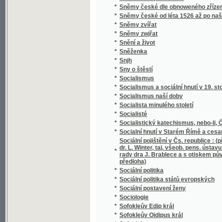
*
Soudní akta konsistoře Pražské
*
Soudní kniha města Jičína
*
Soudní řízení civilní
*
Souhlas českých bratří s učením reformova
*
Soukojenci
*
Soukromý žalář, anebo: Naprawený kárane
*
Soumrak
*
Soupis památek historických a uměleckých v
*
Soupis památek historických a uměleckých
*
Soupis urbářů ostravského kraje
*
Sousedé
*
Sousedé
*
Soustátí severoamerické a jeho ústava
Soustava národního hospodářství : věda o po
*
života.
*
Soustava národního hospodářství politickéh
*
Soustava rakouského školstva obecného
*
Soustava učení M. Jana Viklifa na základě 
*
Soustavná katechetická kázání
*
Soustavné vylíčení hnanství v království Č
*
Soustawní nástin Slowesnosti, zwláště ku 
Souvislé úkoly z četby Xenofonta pro V. a V
*
Schulzovy a Niederlovy
*
Souzvuk
*
Spadalé listí (1886-1889)
*
Spanilá Peršanka
*
Spása ve vás, čili kresťanství nikoliv jako m
*
Spasitel