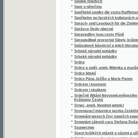
*
v literatuře nejdávnějších vlaských a souse
obyvateli této krajiny i Slavjané nad jiní četně
*
Staroměstský rychtář
Staromoravský Velehrad a okolí jeho v 9. stol
*
Methoda, arcibiskupa moravsko-panonskéh
*
Staropražské novely ze XVI. a XVII. věku
*
Staropražské obrázky
*
Staroskotské ballady
*
Starosta Václav Dobrovský, reformátor ob
*
Starouškové
*
Starověda biblická
*
Starožitnosti a Památky země České.
*
Starožitnosti dob kovů v Evropě.
*
Starší historie
*
Starý dub
*
Starý dům
*
Starý Kamenný most Pražský
*
Starý Knour
*
Starý manžel
*
Starý mládenec
*
Starý pán
*
Starý pán z Domašic
*
Starý sluha
*
Starý věk
*
Starý Werssowec pro rozumnau kratochwjli
*
Starý wozka Petra Třetjho
*
Starým pérem
*
Stařec a jinoch