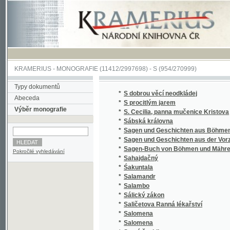
KRAMERIUS
-
MONOGRAFIE
(11412/2997698) -
S (954/270999)
Typy dokumentů
*
S dobrou věcí neodkládej
Abeceda
*
S procitlým jarem
Výběr monografie
*
S. Cecilia, panna mučenice Kristova
*
Sábská královna
*
Sagen und Geschichten aus Böhmen
*
Sagen und Geschichten aus der Vorzeit Bö
*
Sagen-Buch von Böhmen und Mähren.
Pokročilé vyhledávání
*
Sahajdačný
*
Śakuntala
*
Salamandr
*
Salambo
*
Sálický zákon
*
Saličetova Ranná lékařství
*
Salomena
*
Salomena
*
Samá ženidla
*
Sammlung auserlesener Abhandlungen über
*
Sammlung auserlesener Abhandlungen über