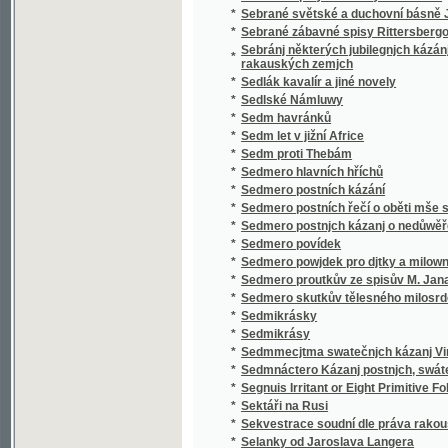
*
Sedmero postnjch kázanj o nedůwěře w lidi
*
Sedmero povídek
*
Sedmero powjdek pro djtky a milownjky gic
*
Sedmero proutkův ze spisův M. Jana Husi
*
Sedmero skutkův tělesného milosrdenství
*
Sedmikrásky
*
Sedmikrásy
*
Sedmmecjtma swatečnjch kázanj Vincencia
*
Sedmnáctero Kázanj postnjch, swátečnjch y 
*
Segnuis Irritant or Eight Primitive Folk-lore 
*
Sektáři na Rusi
*
Sekvestrace soudní dle práva rakouského
*
Selanky od Jaroslava Langera
*
Seligkeitsgrund
*
Selská bouře
*
Selská svatba
*
Selské ballady
*
Selské črty
*
Selské povstání roku 1775
*
Selské zrcadlo představující život a působen
*
Semeno
*
Sen noci svatojanské
*
Sen sv. Jana
*
Serafka
*
Sestra a bratr
*
Sestra Blažena
*
Sestra Dolorosa
*
Sestupem