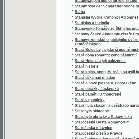
*
Stařeček z hor
*
Staří a mladí
*
Staří a mladí
*
Staří mládenci
*
Staří vojáci
*
Statek v Habří
*
Statika konstrukcí pozemního stavitelství
Statistická knížka královského hlavního mě
*
Karlína, Smíchova, Král. Vinohradů a Žižkov
Statistická knížka královského hlavního m
*
kommissí obcí Holešovic-Buben, Karlína, Sm
*
Statistická příruční knížka král. hlav. města
*
Statistická příruční knížka král. hlavního měs
*
Statistická příruční knížka král. hlavního m
*
Statistická příruční knížka královského hla
*
Statistická příruční knížka královského hla
Statistická zpráva o národohospodářských
*
letech 1886 až 1890
*
Statistické a topografické vypsání panství V
*
Statistické popsání okresu zbraslavského v
Statistické přehledy týkagjcí se náboženstw
*
až do nynegssjch dob slawného panowánj na
*
Statisticko-historický přehled jednot Sokol
*
Statisticko-topografický popis knížecího Šv
Statistický a topografický popis panství Ná
*
zřetelem k lesům panství tohoto
*
Statistický popis školních okresů Čech :
*
Statistický přehled jednot Sokolských