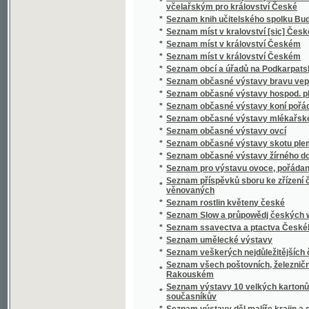
*
Seznam ssavectva a ptactva Českého mus
*
Seznam umělecké výstavy
*
Seznam veškerých nejdůležitějších časopis
Seznam všech poštovních, železničních, ryc
*
Rakouském
Seznam výstavy 10 velkých kartonů Jana Bedř
*
současníkův
*
Seznam výstavy děl malíře krajin a genru K
*
Seznam výstavy děl Vasila V. Veresčagina
Seznam výšek v Čechách, jež v letech 1877 
*
byly
*
Seznam zaslaných obrazů do umělecké výsta
Seznam zaslaných obrazů do umělecké výsta
*
místnostech sálu žofínského
*
Seznání, rozbírání, skládání, zachowání a či
*
Sfinx
*
Schatten und Licht
*
Schematismus der Bierbrauereien in Böhme
*
Schematismus für das Königreich Böheim
*
Schematismus für das Königreich Böhmen
*
Schematismus obecného školstva na Mora
Schematismus školních úřadův, škol obecný
*
hospodářských škol na Moravě 1895
*
Schematismus velkostatků v království Č
*
Schematismus, vydaný výborem zemským kr
*
Schilder-Schau
*
Schiller
*
Schillerova Panna Orleanská