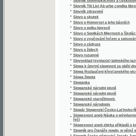
*
Směnka a chek v evropském zákonodárství
*
Směnkářství ze stanoviska praktického
*
Směs obrazů z přírody
*
Směska
*
Směska
*
Smíchov
*
Smíchov
*
Smíchov
*
Smíchov
*
Smíchov
*
Smíchov
*
Smíchovsko a Zbraslavsko
*
Smiřičtí
*
Smíšené básně
*
Smjšené básně Frant. Ladisl. Čelakowskýho
*
Smjšené básně Wěnceslawa Rába
*
Smlauwy aneb chwalitebné řeči swadebnj pr
*
Smlouva s ďáblem na kunětickém hradě, čili
*
Smlouva společenská
*
Smlouvy, aneb, Chvalitebné řeči svadební pr
*
Smlouvy, aneb, Chwalitebné řeči swadební p
*
Smrt Abelowa
*
Smrť Hippodamie
*
Smrť Ivana Iljiče
*
Smrť na pustině
*
Smrt nesem ze vsi .... pomlázka se čepejří
*
Smrt Smail-agy Čengiće