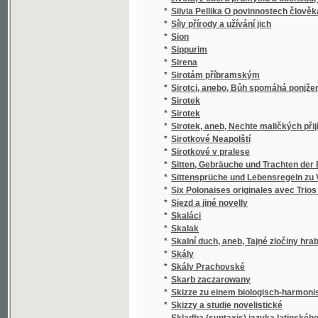
*
k stilistickým cvičením.
*
Skladba jazyka českého
*
Skladby Smetanovy
*
Skláři
*
Sklizeň rostlin hospodářských
*
Skončení třicetileté války, čili, Obležení Pr
*
Skotský zámek
*
Skromný románek a jiné povídky
Skřipec na české nevěrce a svobodomyslníky
*
Nepomuckém"
*
Skřivánek
*
Skřivánek
*
Skutečná Oběť před Bohem
*
Skutky apoštolské
*
Skvrny i paprsky
*
Skvrny na slunci
*
Slabikář
*
Slabikář a první čítanka pro katolické škol
*
Slabikář pro školy obecné
*
Sladkovodní mechovky země České
*
Slaměné srdce
*
Slanské obrázky
*
Slaný a okolí
*
Slatinská kyselka
*
Sláva a úpadek pana Jana Kroutila, pololání
*
Sláva a záhuba rodu Vršovcův
*
Slavia