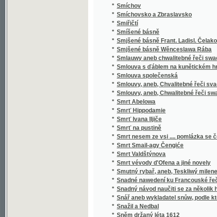
*
Sociální politika států evropských
*
Sociální postavení ženy
*
Sociologie
*
Sofokleův Edip král
*
Sofokleův Oidipus král
*
Sofonisba
*
Sokol
*
Sokol
*
Sokolské sonety
*
Sokolstvo a naše doba
*
Sokové
*
Sokové
*
Sokové
*
Sólové výstupy a popěvky Josefa Frankovs
*
Sólové výstupy Jindřicha Mošny
*
Sólové výstupy Jindřicha Mošny
*
Sonety samotáře
*
Sonety tiché pohody
*
Sonnenberg
*
Sonnenblumen
*
Souboj
*
Souboj s Bohem
*
Soubor nových zákonů školských a vládních
*
Soubor veškerých nauk hospodářských
*
Soucit i vzdor
*
Současné Chorvatsko
*
Soudce zalamejský
*
Soudce, čili, Varuj se prchlivosti!