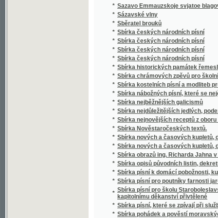
*
Sbírka českých národních písní
*
Sbírka českých národních písní
*
Sbírka historických památek řemesla kože
*
Sbírka chrámových zpěvů pro školní mládež
*
Sbírka kostelních písní a modliteb pro mlá
*
Sbírka nábožných písní, které se nejčastěji
*
Sbírka nejběžnějších galicismů
*
Sbírka nejdůležitějších jedlých, podezřelých
*
Sbírka nejnovějších receptů z oboru vinařství
*
Sbírka Nověstaročeských textů.
*
Sbírka nových a časových kupletů, dvojzpě
*
Sbírka nových a časových kupletů, dvojzpě
*
Sbírka obrazů ing. Richarda Jahna v Praze
*
Sbírka opisů původních listin, dekretů a priv
*
Sbírka písní k domácí pobožnosti, ku mši sv
*
Sbírka písní pro poutníky farnosti jaroměřic
Sbírka písní pro školu Staroboleslavskou, Lh
*
kapitolnímu děkanství přivtělené
*
Sbírka písní, které se zpívají při službách
*
Sbírka pohádek a pověstí moravských zvláš
*
Sbírka pověstí historických lidu českého v 
*
Sbírka povídek a arabesk
*
Sbírka povídek pro mládež českoslovansko
*
Sbírka proslovů
*
Sbírka přání
*
Sbírka přání k novému roku, k narozeninám,
*
Sbírka přednášek z oboru lékařského