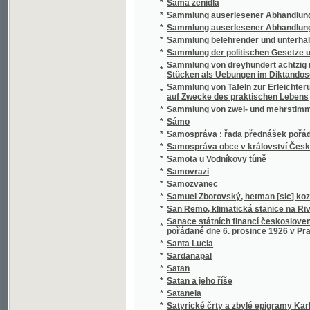
*
Sammlung belehrender und unterhaltender 
*
Sammlung der politischen Gesetze und Vero
Sammlung von dreyhundert achtzig neun Sät
*
Stücken als Uebungen im Diktandoschreibe
Sammlung von Tafeln zur Erleichterung des
*
auf Zwecke des praktischen Lebens
*
Sammlung von zwei- und mehrstimmigen Li
*
Sámo
*
Samospráva : řada přednášek pořádaných 
*
Samospráva obce v království Českém
*
Samota u Vodníkovy tůně
*
Samovrazi
*
Samozvanec
*
Samuel Zborovský, hetman [sic] kozákův Z
*
San Remo, klimatická stanice na Rivieře
Sanace státních financí československých : 
*
pořádané dne 6. prosince 1926 v Praze
*
Santa Lucia
*
Sardanapal
*
Satan
*
Satan a jeho říše
*
Satanela
*
Satyrické črty a zbylé epigramy Karla Havl
*
Sazavo Emmauzskoje svjatoe blagověstvov
*
Sázavské vlny
*
Sběratel brouků
*
Sbírka českých národních písní
*
Sbírka českých národních písní