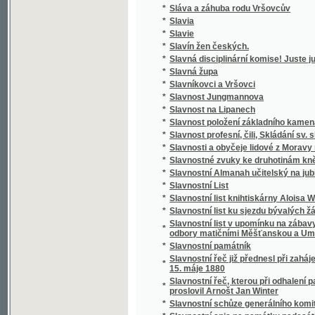
*
Slávy dcera
*
Sláwa bohyně a půwod gména Slawůw čili S
*
Slawenj sw. biřmowánj w katolické cjrkwi
*
Slawibor, aneb, Podwrženec
Slawná stoletá památka wyhlássenj Swatéh
*
země
Slawnost ku poctě pádesátiročnjho učitels
*
Cýrkwe ew.A.W. Senické welezaslaužilého ss
*
Slawnost Milostiwého Léta
*
Sláwy dcera
*
Slečna Perla
*
Slečna z Malpeiru
*
Slepá babička
*
Slepá paní
*
Slepcova schovanka
*
Slepcův pes
*
Slepý Bohumil
*
Slepý Mládenec
*
Slepý pacholjček
*
Slet Sokolstva v Mor. Ostravě 1922. Ostrav
*
Slezské báje a pověsti národní
*
Slezské konfiskace
*
Slib
*
Slitování a láska
*
Slohy stavitelské od nejstarších dob až na d
*
Slomšek-ovy Homilie na epištoly roku círke
*
Slosovací plány veškerých rakousko-uhersk