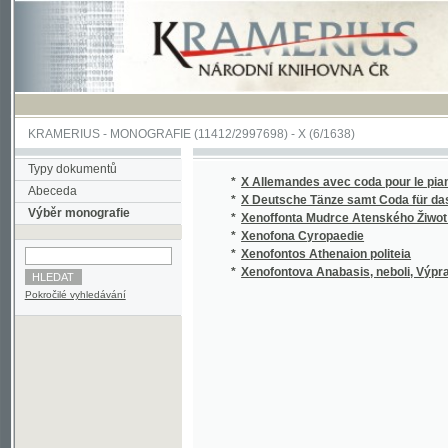
KRAMERIUS
-
MONOGRAFIE
(11412/2997698) -
X (6/1638)
Typy dokumentů
*
X Allemandes avec coda pour le piano=forte
Abeceda
*
X Deutsche Tänze samt Coda für das Piano
Výběr monografie
*
Xenoffonta Mudrce Atenského Žiwot a Skut
*
Xenofona Cyropaedie
*
Xenofontos Athenaion politeia
*
Xenofontova Anabasis, neboli, Výprava Kyr
Pokročilé vyhledávání