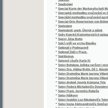
*
Správce školy obecné
*
Spravedlivy jsou cesty Páně
*
Sprawedliwé proroctwj Sibyly, králowny ze 
*
Spůsobové básnictví a jejich literatura
*
Srbské národní pohádky
*
Srbské národní pohádky
*
Srdce
*
Srdce a swět, aneb, Milenka a manželka
*
Srdce lidské
*
Srdce Pána Ježíše a Marie Panny
*
Srdcem i kosmem
*
Srdcem i skutkem
Srdečné Wjtánj Neyoswjceněgssjho Krále Č
*
Králowny České
*
Srnec, aneb, Newinnj winnjci
*
Srovnavací mluvnice jazyka českého a slo
*
Srownánj wssech čtyr swatých ewangelij, to
*
Srownánj zákonů cara Stefana Dušana srbs
*
Ssawectwo
*
Ssest krátkých otázek o sázenj a užitku ze
*
Städtewappen des österreichischen Kaiser
*
Stammrolle der Schlaraffenreiche des Erdba
*
Stáňa
*
Stanislai Wydra, Canonici Ad omnes sanctos 
*
Stanislav a Ludmila
*
Stanovisko Tomáše ze Štítného, mudrce
*
Stanovy české Akademie císaře Františka J
Stanovy zemského jubilejního úvěrního fondu