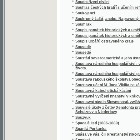
*
Spisy Kampelíkovy
*
Spisy Karla Hynka Máchy
*
Spisy Karla Hynka Máchy.
*
Spisy Karla staršího z Žerotína.
*
Spisy Karoliny Světlé.
*
Spisy Mil. Zdir. Poláka
*
Spisy právnické o právu českém v XVI-tém s
*
Spisy S.K. Macháčka.
*
Spisy Sofie Podlipské.
*
Spisy Václ. Klim. Klicpery
*
Spisy Václ. Klim. Klicpery
*
Spisy Václ. Klim. Klicpery.
*
Spogenj mé s Bohem
*
Společenské hry
*
Společenské hry
*
Společenské povinnosti jinochovy
*
Společenský krasořečník český.
*
Společenský převrat, aneb, Pohled do budo
*
Společenský zpěvník český
*
Společenský zpěvník český
*
Spolehlivý průvodčí na cestách po Adrsbac
*
Spolek ku blahu nuzných dítek v Praze
*
Spolek mladých
*
Spor o němčinu
*
Spořitelní spolky dle vzoru Raiffeisenova
*
Spořitelny po farských kollaturách orbě, ř
*
Sprach- und Lesebuch für die Zöglinge des 