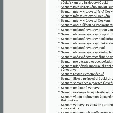
*
Seznam ssavectva a ptactva Českého mus
*
Seznam umělecké výstavy
*
Seznam veškerých nejdůležitějších časopis
Seznam všech poštovních, železničních, ryc
*
Rakouském
Seznam výstavy 10 velkých kartonů Jana Bedř
*
současníkův
*
Seznam výstavy děl malíře krajin a genru K
*
Seznam výstavy děl Vasila V. Veresčagina
Seznam výšek v Čechách, jež v letech 1877 
*
byly
*
Seznam zaslaných obrazů do umělecké výsta
Seznam zaslaných obrazů do umělecké výsta
*
místnostech sálu žofínského
*
Seznání, rozbírání, skládání, zachowání a či
*
Sfinx
*
Schatten und Licht
*
Schematismus der Bierbrauereien in Böhme
*
Schematismus für das Königreich Böheim
*
Schematismus für das Königreich Böhmen
*
Schematismus obecného školstva na Mora
Schematismus školních úřadův, škol obecný
*
hospodářských škol na Moravě 1895
*
Schematismus velkostatků v království Č
*
Schematismus, vydaný výborem zemským kr
*
Schilder-Schau
*
Schiller
*
Schillerova Panna Orleanská