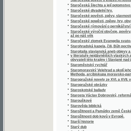
*
Statistický přehled veškerých států na zem
*
Statistik und Beamten-Schematismus des 
*
Statistika císařství Rakouského čili říše R
*
Statistika královského hlavního města Prahy
*
Statistika mocnářství rakousko-uherského
*
Statistika práce, zahálky, výdělku, nemocí,
*
Statistika Svazu českoslovanského Sokolst
*
Statistika zdravotnictví království a zemí v
*
Statistischer Bericht der Handels- und Ge
*
Statistischer Bericht der Handels und Ge
*
Statistischer Bericht der Handels-und Gew
*
Statkářovo jitro
Statky a jmění kollejí jesuitských, klášterů,
*
Josefa II. zrušených
*
Státní lékařství
*
Státní lékařství.
*
Státní lékařství.
*
Státní podniky ; Státní dluhy : dvě přednášky
*
Stav a děje národův na zemi uherské bydlící
*
Stav manželský a příprava k němu
*
Stav Rakouska a jeho budoucnosť
*
Stavitelé chrámu
*
Stavitelské a strojnické předlohy k praktic
*
Stavitelský praktik
*
Stavitelství hospodářské
*
Steckbrief
*
Stěpná Zahrada, obsahugjcj Pobožné modli
*
Stepný král Lear