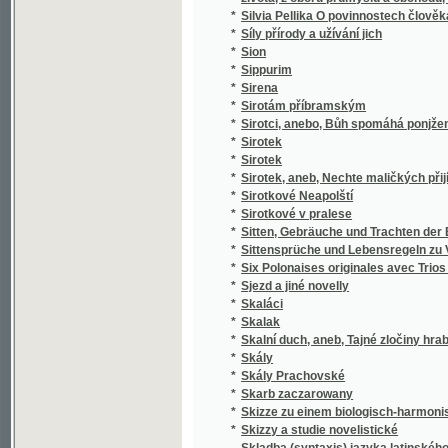
*
k stilistickým cvičením.
*
Skladba jazyka českého
*
Skladby Smetanovy
*
Skláři
*
Sklizeň rostlin hospodářských
*
Skončení třicetileté války, čili, Obležení Pr
*
Skotský zámek
*
Skromný románek a jiné povídky
Skřipec na české nevěrce a svobodomyslníky
*
Nepomuckém"
*
Skřivánek
*
Skřivánek
*
Skutečná Oběť před Bohem
*
Skutky apoštolské
*
Skvrny i paprsky
*
Skvrny na slunci
*
Slabikář
*
Slabikář a první čítanka pro katolické škol
*
Slabikář pro školy obecné
*
Sladkovodní mechovky země České
*
Slaměné srdce
*
Slanské obrázky
*
Slaný a okolí
*
Slatinská kyselka
*
Sláva a úpadek pana Jana Kroutila, pololání
*
Sláva a záhuba rodu Vršovcův
*
Slavia