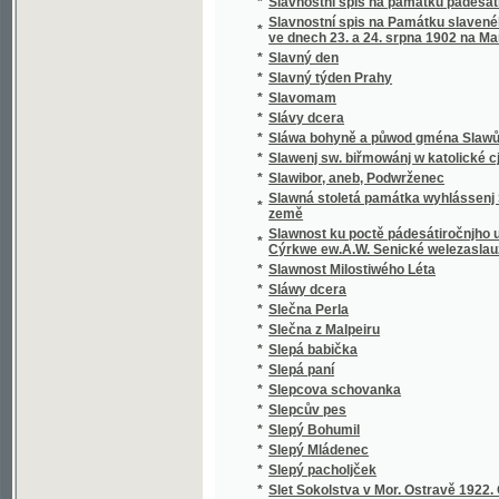
*
Sloup, Macocha, Puňkva
*
Slova do kněh památních
*
Slova k povyjasnění naší slovanské vzájemn
Slova útěchy a poučení všem zkromouceným k
*
modlitby a zpěvy za mrtvé při pohřbu, ke mši
*
Slovácké obrázky
*
Slovanská Květomluva
*
Slovanská slavnost a Slovanská krev
*
Slovanské bájesloví
*
Slovanské hymny
*
Slovanské kvítí
*
Slovanské národní písně a zpěvy litevské.
*
Slovanské pohádky
*
Slovanské právo v Čechách a na Moravě
*
Slovanské studie.
*
Slovanský kalendář na obyčejný rok
*
Slovanský katalog bibliografický
*
Slovanský katalog bibliografický.
*
Slovanský zeměvid
Slovar' jazyka slověn'skago šesti glavnych" 
*
pol'skago.
*
Slovenská přísloví, pořekadla a úsloví
*
Slovenské Pohádky a Pověsti
*
Slovníček cizích slov
*
Slovníček k Učebnici jazyka francouzského 
*
Slovníček opravených chyb pravopisných
*
Slovníček řeči světové volapük
*
Slovník anglicko-český