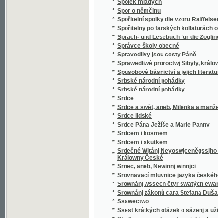
*
v literatuře nejdávnějších vlaských a souse
obyvateli této krajiny i Slavjané nad jiní četně
*
Staroměstský rychtář
Staromoravský Velehrad a okolí jeho v 9. stol
*
Methoda, arcibiskupa moravsko-panonskéh
*
Staropražské novely ze XVI. a XVII. věku
*
Staropražské obrázky
*
Staroskotské ballady
*
Starosta Václav Dobrovský, reformátor ob
*
Starouškové
*
Starověda biblická
*
Starožitnosti a Památky země České.
*
Starožitnosti dob kovů v Evropě.
*
Starší historie
*
Starý dub
*
Starý dům
*
Starý Kamenný most Pražský
*
Starý Knour
*
Starý manžel
*
Starý mládenec
*
Starý pán
*
Starý pán z Domašic
*
Starý sluha
*
Starý věk
*
Starý Werssowec pro rozumnau kratochwjli
*
Starý wozka Petra Třetjho
*
Starým pérem
*
Stařec a jinoch