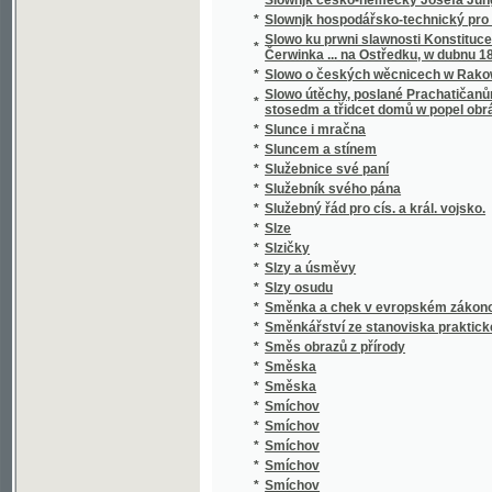
*
Smrt Valdštýnova
*
Smrt vévody d'Ofena a jiné novely
*
Smutný rybař, aneb, Teskliwý milenec
*
Snadné nawedení ku Francouské řeči pro 
*
Snadný návod naučiti se za několik hodin rus
*
Snář aneb wykladatel snůw, podle kterého i w
*
Snažil a Nedbal
*
Sněm držaný léta 1612
*
Sněmy české dle obnoweného zřízení zemské
*
Sněmy české od léta 1526 až po naši dobu.
*
Sněmy zvířat
*
Sněmy zwjřat
*
Snění a život
*
Sněženka
*
Snjh
*
Sny o štěstí
*
Socialismus
*
Socialismus a sociální hnutí v 19. století
*
Socialismus naší doby
*
Socialista minulého století
*
Socialisté
*
Socialistický katechismus, nebo-li, Červen
*
Socialní hnutí v Starém Římě a cesarismus
Sociální pojištění v Čs. republice : (přednášk
dr. L. Winter, taj. všeob. pens. ústavu dr. J
*
rady dra J. Brablece a s otiskem původního
předloha)
*
Sociální politika