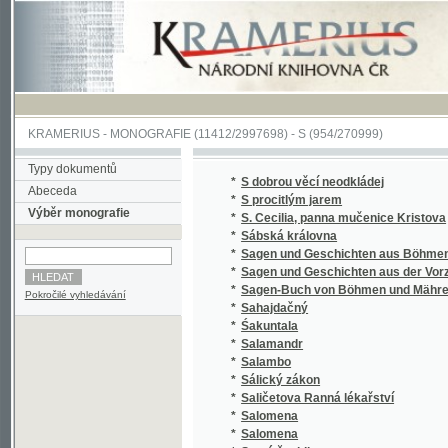
KRAMERIUS
-
MONOGRAFIE
(11412/2997698) -
S (954/270999)
Typy dokumentů
*
S dobrou věcí neodkládej
Abeceda
*
S procitlým jarem
Výběr monografie
*
S. Cecilia, panna mučenice Kristova
*
Sábská královna
*
Sagen und Geschichten aus Böhmen
*
Sagen und Geschichten aus der Vorzeit Bö
*
Sagen-Buch von Böhmen und Mähren.
Pokročilé vyhledávání
*
Sahajdačný
*
Śakuntala
*
Salamandr
*
Salambo
*
Sálický zákon
*
Saličetova Ranná lékařství
*
Salomena
*
Salomena
*
Samá ženidla
*
Sammlung auserlesener Abhandlungen über
*
Sammlung auserlesener Abhandlungen über