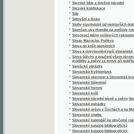
*
Slovník cizojazyčný obsahující výklad cizíc
Slovník česko-anglický i anglicko-český s 
*
výslovností a krátkou mluvnicí anglickou
*
Slovník česko-cikánský a cikánsko-český j
*
Slovník česko-francouzský a francouzsko-
*
Slovník domácího lékařství a zdravotnictví
*
Slovník francouzsko-český
*
Slovník francouzsko-český.
*
Slovník k Caesarovým pamětem O válce gal
*
Slovník latinsko-česko-německý k latinský
*
Slovník latinsko-český
*
Slovník lékařské terminologie
*
Slovník národohospodářský, sociální a politi
*
Slovník naučný.
*
Slovník řecko-česko-německý ku potřebě ž
*
Slovník slovenskočeský a československý
*
Slovník Titi Livi Ab urbe condita librorum pa
*
Slovník zdravotní
*
Slovo a skutek
*
Slovo o Homerovi a jeho básních
*
Slovo o polku Igorevě
*
Slovo o Spolkách Mjernosti a Školách Ňedel
*
Slovo o vyučování řečem a spisování školsk
*
Slovo o zádruze
*
Slovo o židech
*
Slovo rozumné
*
Slovosklad (syntaxis) latinského jazyka
*
Slowa k úmrtní slawnosti za oběti dne 13. 