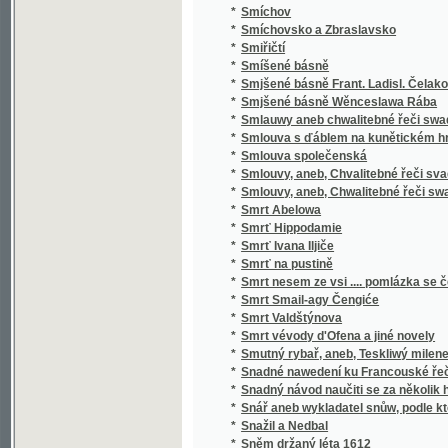
*
Sociální politika států evropských
*
Sociální postavení ženy
*
Sociologie
*
Sofokleův Edip král
*
Sofokleův Oidipus král
*
Sofonisba
*
Sokol
*
Sokol
*
Sokolské sonety
*
Sokolstvo a naše doba
*
Sokové
*
Sokové
*
Sokové
*
Sólové výstupy a popěvky Josefa Frankovs
*
Sólové výstupy Jindřicha Mošny
*
Sólové výstupy Jindřicha Mošny
*
Sonety samotáře
*
Sonety tiché pohody
*
Sonnenberg
*
Sonnenblumen
*
Souboj
*
Souboj s Bohem
*
Soubor nových zákonů školských a vládních
*
Soubor veškerých nauk hospodářských
*
Soucit i vzdor
*
Současné Chorvatsko
*
Soudce zalamejský
*
Soudce, čili, Varuj se prchlivosti!