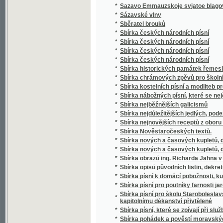
*
Sbírka českých národních písní
*
Sbírka českých národních písní
*
Sbírka historických památek řemesla kože
*
Sbírka chrámových zpěvů pro školní mládež
*
Sbírka kostelních písní a modliteb pro mlá
*
Sbírka nábožných písní, které se nejčastěji
*
Sbírka nejběžnějších galicismů
*
Sbírka nejdůležitějších jedlých, podezřelých
*
Sbírka nejnovějších receptů z oboru vinařství
*
Sbírka Nověstaročeských textů.
*
Sbírka nových a časových kupletů, dvojzpě
*
Sbírka nových a časových kupletů, dvojzpě
*
Sbírka obrazů ing. Richarda Jahna v Praze
*
Sbírka opisů původních listin, dekretů a priv
*
Sbírka písní k domácí pobožnosti, ku mši sv
*
Sbírka písní pro poutníky farnosti jaroměřic
Sbírka písní pro školu Staroboleslavskou, Lh
*
kapitolnímu děkanství přivtělené
*
Sbírka písní, které se zpívají při službách
*
Sbírka pohádek a pověstí moravských zvláš
*
Sbírka pověstí historických lidu českého v 
*
Sbírka povídek a arabesk
*
Sbírka povídek pro mládež českoslovansko
*
Sbírka proslovů
*
Sbírka přání
*
Sbírka přání k novému roku, k narozeninám,
*
Sbírka přednášek z oboru lékařského