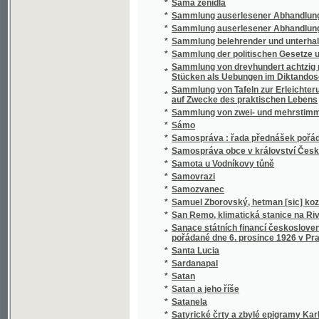
*
Sammlung belehrender und unterhaltender 
*
Sammlung der politischen Gesetze und Vero
Sammlung von dreyhundert achtzig neun Sät
*
Stücken als Uebungen im Diktandoschreibe
Sammlung von Tafeln zur Erleichterung des
*
auf Zwecke des praktischen Lebens
*
Sammlung von zwei- und mehrstimmigen Li
*
Sámo
*
Samospráva : řada přednášek pořádaných 
*
Samospráva obce v království Českém
*
Samota u Vodníkovy tůně
*
Samovrazi
*
Samozvanec
*
Samuel Zborovský, hetman [sic] kozákův Z
*
San Remo, klimatická stanice na Rivieře
Sanace státních financí československých : 
*
pořádané dne 6. prosince 1926 v Praze
*
Santa Lucia
*
Sardanapal
*
Satan
*
Satan a jeho říše
*
Satanela
*
Satyrické črty a zbylé epigramy Karla Havl
*
Sazavo Emmauzskoje svjatoe blagověstvov
*
Sázavské vlny
*
Sběratel brouků
*
Sbírka českých národních písní
*
Sbírka českých národních písní