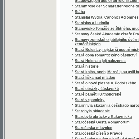
*
Stařeček z hor
*
Staří a mladí
*
Staří a mladí
*
Staří mládenci
*
Staří vojáci
*
Statek v Habří
*
Statika konstrukcí pozemního stavitelství
Statistická knížka královského hlavního mě
*
Karlína, Smíchova, Král. Vinohradů a Žižkov
Statistická knížka královského hlavního m
*
kommissí obcí Holešovic-Buben, Karlína, Sm
*
Statistická příruční knížka král. hlav. města
*
Statistická příruční knížka král. hlavního měs
*
Statistická příruční knížka král. hlavního m
*
Statistická příruční knížka královského hla
*
Statistická příruční knížka královského hla
Statistická zpráva o národohospodářských
*
letech 1886 až 1890
*
Statistické a topografické vypsání panství V
*
Statistické popsání okresu zbraslavského v
Statistické přehledy týkagjcí se náboženstw
*
až do nynegssjch dob slawného panowánj na
*
Statisticko-historický přehled jednot Sokol
*
Statisticko-topografický popis knížecího Šv
Statistický a topografický popis panství Ná
*
zřetelem k lesům panství tohoto
*
Statistický popis školních okresů Čech :
*
Statistický přehled jednot Sokolských