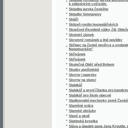
*
Slavie
*
Slavín žen českých.
*
Slavná disciplinární komise! Juste judicate f
*
Slavná župa
*
Slavníkovci a Vršovci
*
Slavnost Jungmannova
*
Slavnost na Lipanech
*
Slavnost položení základního kamena k nár
*
Slavnost profesní, čili, Skládání sv. slibů d
*
Slavnosti a obyčeje lidové z Moravy na Ná
*
Slavnostné zvuky ke druhotinám kněžským d
*
Slavnostní Almanah učitelský na jubilejní ro
*
Slavnostní List
*
Slavnostní list knihtiskárny Aloisa Wiesnera
*
Slavnostní list ku sjezdu bývalých žáků reál
Slavnostní list v upomínku na zábavy pořá
*
odbory matičními Měšťanskou a Umělecko
*
Slavnostní památník
Slavnostní řeč již přednesl při zahájení sje
*
15. máje 1880
Slavnostní řeč, kterou při odhalení pamětn
*
proslovil Arnošt Jan Winter
*
Slavnostní schůze generálního komitétu zems
*
Slavnostní spis na památku padesátiletého 
Slavnostní spis na Památku slaveného založe
*
ve dnech 23. a 24. srpna 1902 na Mariansk
*
Slavný den
*
Slavný týden Prahy
*
Slavomam