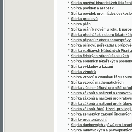
*
Sbírka případů z oboru samosprávy
*
Sbírka přísloví, pořekadal a průpovědí, krerý
*
Sbírka rozličných Nábožných Písní a Litanií
*
Sbírka říšských zákonů školských
*
Sbírka soudních lékařských posudků (superar
*
Sbírka výkladův a kázaní
*
Sbírka výměrů
*
Sbírka vzorců k civilnímu řádu soudnímu a
*
Sbírka vzorců mathematických
*
Sbírka z úloh měřictví pro nižší střední, m
*
Sbírka zákonů a nařízení o zdravotnictví, s
*
Sbírka zákonů a nařízení pro království Če
*
Sbírka zákonů a nařízení pro království Česk
*
Sbírka zákonů, řádů, řízení, privilegií a list
*
Sbírka zemských zákonů školských
*
Sbírky prostonárodní.
*
Sbjrka duchownjch zpěwů pro kostelnj i do
*
Sbjrka mluwnických a prawopisných prawid
*
Sbjrka Powěstj morawských a slezkých.
*
Sborníček pro malíře písma a lakyrníky
*
Sborník
*
Sborník dějepisných prací bývalých žáků V
*
Sborník historický vydaný na oslavu desítile
*
Sborník historický.
*
Sborník hospodářský
*
Sborník hospodářský
*
Sborník illustrovaných románů
*
Sborník okresu hlineckého