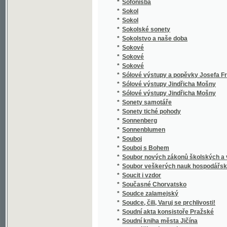
*
Spaßvögel
*
Special Karte der Markgrafschaft Maehren 
*
Specialná methodika vyučování ve třídě el
*
Speciální methodika vyučování jazyku mat
*
Special-Orts-Repertorium von Böhmen
*
Spekulant
*
Spekulanti, aneb, Úterek a pátek
*
Spěv Kwerků Kuttnohorských wzbuzugicý k 
*
Spevy Jána Botto
*
Spící rytíři ve vrchu Blaníku
*
Spiknutí v Podmazově
*
Spiknutí židů v Praze.
*
Spiritismus
*
Spisové císaře Karla IV.
*
Spisy Bohdana Jelínka veršem i prosou
*
Spisy Dra. Albína Bráfa. Díl 1, Nástin předná
*
Spisy Drahotína Marie barona Villaniho
*
Spisy Drahotína Marie barona Villaniho
*
Spisy drobné Josefa Kajetana Tyla
*
Spisy Fedora Michajloviče Dostojevského
*
Spisy Frant. Jaromíra Rubeše
*
Spisy Hálkovy
*
Spisy hraběte Lva Nikolajeviče Tolstého.
*
Spisy Ivana Aleksandroviče Gončarova.
*
Spisy Jana Erazima Vocela.
*
Spisy Jaroslava Langera
*
Spisy Josefa Jiřího Kolára.