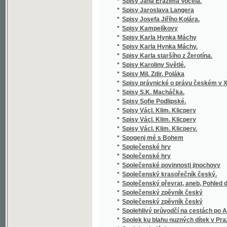
*
zemědělských
*
Stará Boleslav, nejstarší poutní místo v Če
*
Stará doba romantického básnictví
*
Stará Helena a její nalezenec
*
Stará historie
*
Stará kniha, aneb, Marná jsou úsilí bezbožn
*
Stará liška nad mladou
*
Staré o nové piesne V. Podoľského
*
Staré obrázky čáslavské
*
Staré paměti Kutnohorské
*
Staré vzpomínky
*
Starinnyja skazanija češskago naroda
*
Starobyla skladanie
*
Starobylé obrázky z Rakovnicka
*
Staročeská Gesta Romanorum
*
Staročeská mluvnice
*
Staročeská píseň o Pravdě
*
Staročeská pověst o knížeti Arnoštovi a Běl
*
Staročeská šlechta a její potomstvo po třicet
*
Staročeské divadelní hry.
*
Staročeské pověsti, zpěvy, slavnosti, hry, o
*
Staročeské powěsti, zpěwy, hry, obyčege, s
*
Staročeské rýmování o perníkářství z roku 
Staročeské výroční obyčeje, pověry, slavno
*
až po náš věk
*
Staročeský zlomek Evangelia svato-Janského
*
Starohradská kapela, čili, Bůh poctivých ne
Staroitalia slavjanská aneb objevy a důkazy 