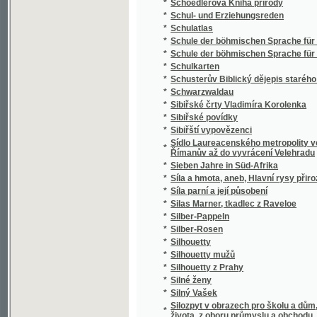
*
Silný Vašek
Silozpyt v obrazech pro školu a dům, třicet 
*
života, z oboru průmyslu a obchodu, vědy i 
*
Silvia Pellika O povinnostech člověka
*
Síly přírody a užívání jich
*
Sion
*
Sippurim
*
Sirena
*
Sirotám příbramským
*
Sirotci, anebo, Bůh spomáhá ponjženým, n
*
Sirotek
*
Sirotek
*
Sirotek, aneb, Nechte maličkých přijíti ke m
*
Sirotkové Neapolští
*
Sirotkové v pralese
*
Sitten, Gebräuche und Trachten der Bewohn
*
Sittensprüche und Lebensregeln zu Vorschrif
*
Six Polonaises originales avec Trios pour le
*
Sjezd a jiné novelly
*
Skaláci
*
Skalak
*
Skalní duch, aneb, Tajné zločiny hraběnky z
*
Skály
*
Skály Prachovské
*
Skarb zaczarowany
*
Skizze zu einem biologisch-harmonischen 
*
Skizzy a studie novelistické
Skladba (syntaxis) jazyka latinského s přip