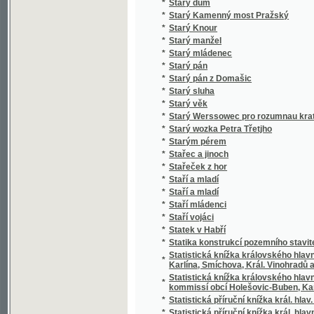
*
Stero žalmů
*
Stichotvorenija
*
Still und Bewegt
*
Stillleben eines Grenz-Officiers
*
Stimmungsbilder aus der Schweiz
*
Stínem k úsvitu
*
Stínová hra
*
Stíny
*
Sto bájek pro mládež českoslovanskou
*
Sto básnj pro djtky
*
Sto let od Váňova nálezu uhlí u Kladna
*
Sto let práce
*
Sto malých básní
*
Sto panen
*
Sto povídek naší milé mládeži
*
Sto prostonárodních pohádek a pověstí slo
*
Sto úvah krátkých a vážných rozjímajícím 
*
Sto welmi naučných dwau řádkowých bágek
*
Stoletá Památka Kostela Panny Marye w měs
*
Stoletá slawná památka wyhlássenj za Sw
*
Strakonicko s okresem vodňanským a hor
*
Strakonický dudák
*
Strakonický dudák
*
Strannická zuřivost
*
Strasti a slasti dvou přátel
*
Strašný hrdelní soud v Kocourově
*
Stratonika a jiné povídky