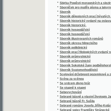
*
Sborník poliklinický
*
Sborník prací filologických vydaný na oslavu
*
Sborník průmyslnický
*
Sborník průmyslnický
*
Sborník Sokolské župy podbělohorské
*
Sborník Svatomethodějský
*
Scelování držebnosti pozemkové a zakládán
*
Scéna za scénou
*
Se srdcem divno hrát
*
Se stupně k stupni
*
Sebevychování
*
Sebrané básně a vlastní životopis Jana Hav
*
Sebrané básně Fr. Sušila
*
Sebrané romány Josefa Jiřího Kolára
*
Sebrané spisy Františky Stránecké
*
Sebrané světské a duchovní básně Josefa V
*
Sebrané zábavné spisy Rittersbergovy.
Sebránj některých jubilegnjch kázánj, držáný
*
rakauských zemjch
*
Sedlák kavalír a jiné novely
*
Sedlské Námluwy
*
Sedm havránků
*
Sedm let v jižní Africe
*
Sedm proti Thebám
*
Sedmero hlavních hříchů
*
Sedmero postních kázání
*
Sedmero postních řečí o oběti mše svaté