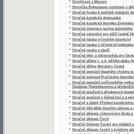
*
Studien über nordböhmische Arbeiterverhält
*
Studnice wody žiwé
*
Sudiči
*
Suchá ratolesť
*
Sultan Soliman před Szigétem
*
Summa cancellariae (Cancellaria Caroli IV.)
*
Summa catechismi, to jest, Malý katechism
*
Surrogát sv. Vasilija
*
Sursum corda
*
Sursum corda!
*
Sustine et abstine
*
Sv. Alfonsa Marie z Liguori Devítidenní pobož
*
Sv. Alfonsa Marie z Liguori O oběti Ježíše Kr
*
Sv. Alojsia Gonzagy Spisek o andělích a jiné
*
Sv. Jan Nepomucký, mučeník a hlavní patro
*
Sv. Josafat, arcibiskup polocký, mučeník a 
*
Sv. Kyril nepsal kyrilsky než hlaholsky
*
Sv. Prokop, jeho klášter a památka u lidu
*
Sv. růženec a nejsvětější svátosť
*
Sv. Vincenc z Pauly
*
Sv. Vojtěch
*
Sv. Vojtěch, druhý biskup pražský, jeho klášte
Svadba v národě Česko-slovanském, čili, Sva
*
nápěvů
*
Svadlé květy
*
Svadlé růže
*
Svatá Anna, vzor křesťanských matek
*
Svatá cesta křížová Pána našeho Ježíše Kri