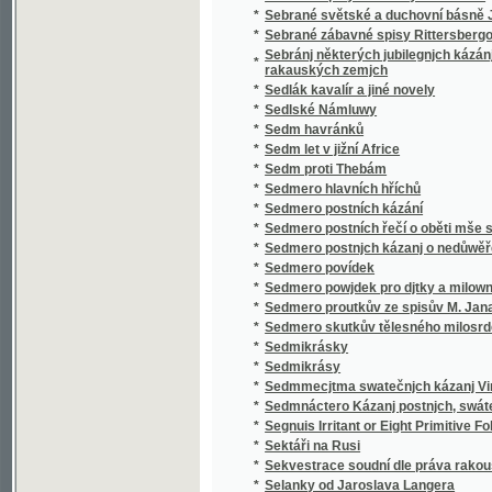
*
Sedmero postnjch kázanj o nedůwěře w lidi
*
Sedmero povídek
*
Sedmero powjdek pro djtky a milownjky gic
*
Sedmero proutkův ze spisův M. Jana Husi
*
Sedmero skutkův tělesného milosrdenství
*
Sedmikrásky
*
Sedmikrásy
*
Sedmmecjtma swatečnjch kázanj Vincencia
*
Sedmnáctero Kázanj postnjch, swátečnjch y 
*
Segnuis Irritant or Eight Primitive Folk-lore 
*
Sektáři na Rusi
*
Sekvestrace soudní dle práva rakouského
*
Selanky od Jaroslava Langera
*
Seligkeitsgrund
*
Selská bouře
*
Selská svatba
*
Selské ballady
*
Selské črty
*
Selské povstání roku 1775
*
Selské zrcadlo představující život a působen
*
Semeno
*
Sen noci svatojanské
*
Sen sv. Jana
*
Serafka
*
Sestra a bratr
*
Sestra Blažena
*
Sestra Dolorosa
*
Sestupem