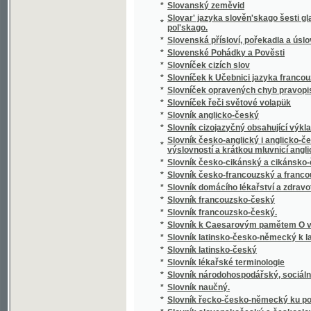
*
Slowa Rozlaučenj křesťanského otce k swé
*
Slowa žiwota
*
Slowanka
*
Slowanské národnj pjsně
*
Slowanské národnj pjsně
*
Slowanské starožitnosti.
*
Slowanský národopis
*
Slowár Slowenskí Česko-Laťinsko-Ňemecko
Slowesnost aneb Náuka o wýmluvnosti prosai
*
řeči
*
Slowesnost aneb zbjrka přjkladů s krátkým
*
Slowník pro čtenáře nowin, w němž se wyswě
*
Slownjk česko-německý Josefa Jungmanna
*
Slownjk hospodářsko-technický pro auřednjk
Slowo ku prwni slawnosti Konstituce, w Čec
*
Čerwinka ... na Ostředku, w dubnu 1848
*
Slowo o českých wěcnicech w Rakownjce a Li
Slowo útěchy, poslané Prachatičanům po ne
*
stosedm a třidcet domů w popel obrátil
*
Slunce i mračna
*
Sluncem a stínem
*
Služebnice své paní
*
Služebník svého pána
*
Služebný řád pro cís. a král. vojsko.
*
Slze
*
Slzičky
*
Slzy a úsměvy
*
Slzy osudu