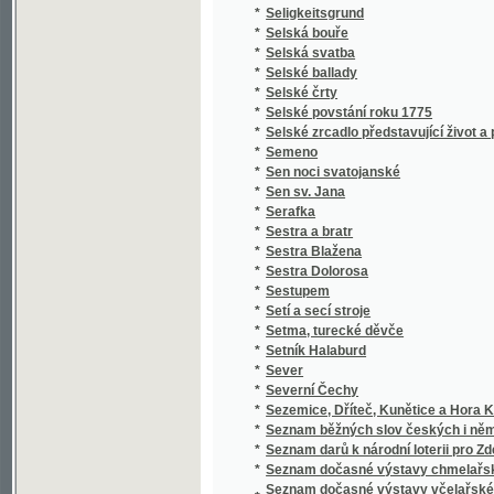
*
Setí a secí stroje
*
Setma, turecké děvče
*
Setník Halaburd
*
Sever
*
Severní Čechy
*
Sezemice, Dříteč, Kunětice a Hora Kunětick
*
Seznam běžných slov českých i německých a 
*
Seznam darů k národní loterii pro Zdeňku H
*
Seznam dočasné výstavy chmelařské ze skl
Seznam dočasné výstavy včelařské pořádan
*
včelařským pro království České
*
Seznam knih učitelského spolku Budeč v Lo
*
Seznam míst v kralovství [sic] Českém
*
Seznam míst v království Českém
*
Seznam míst v království Českém
*
Seznam obcí a úřadů na Podkarpatské Rusi
*
Seznam občasné výstavy bravu vepřového
*
Seznam občasné výstavy hospod. plodin a j
*
Seznam občasné výstavy koní pořádané od 1
*
Seznam občasné výstavy mlékařské
*
Seznam občasné výstavy ovcí
*
Seznam občasné výstavy skotu plemenného 
*
Seznam občasné výstavy žírného dobytka
*
Seznam pro výstavu ovoce, pořádanou skupi
Seznam příspěvků sboru ke zřízení českého 
*
věnovaných
*
Seznam rostlin květeny české
*
Seznam Slow a průpowědj českých we Slow