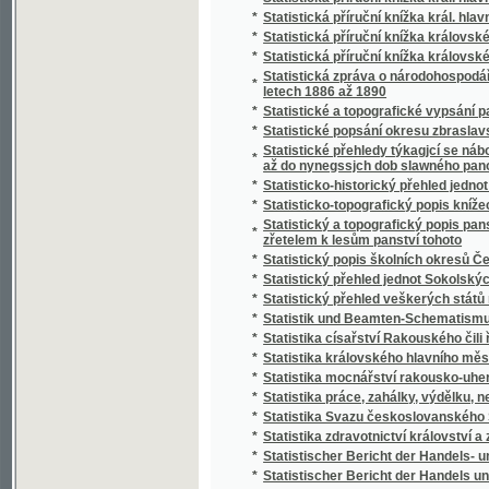
*
Stráž českého Pošumaví
*
Stráž na Rýně
*
Strážce jazyka
*
Strážmistr
*
Strážný duch na prairii
*
Strejčkové z Moravy
*
Streyčka Bohuslawa rozmluwy s dětmi o me
*
Stručná fysika k potřebě mládeže škol obe
*
Stručná katolická dogmatiká
*
Stručná katolická liturgika Dominika Aloise
*
Stručná mluvnice jazyka latinského
*
Stručná mluvnice pro nižší realné školy
*
Stručná náuka o českém básnictví
*
Stručná nauka o účetnictví jednoduchém i s
*
Stručná nauka o zboží
*
Stručná tělo- a zdravověda pro školy a dom
*
Stručné dějiny c. a k. pěšího pluku Humberta I
*
Stručné dějiny literatury české
*
Stručné popsání hlawního chrámu w Miláně
*
Stručné popsání Pražského hlavního chrámu
Stručné popsání svěřenského velkostatku Ko
*
Stadiona-Thannhausenu a předmětů z tohot
*
Stručné poučení o předpisech poplatkových p
*
Stručné poučení o štěpařství a o pěstování
*
Stručný a úplný Přehled katolického nábože
*
Stručný běh dějin Starého zákona a církve K
*
Stručný dějepis církevní pro školu a dům
*
Stručný dějepis Čech