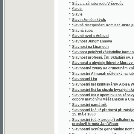
*
Slávy dcera
*
Sláwa bohyně a půwod gména Slawůw čili S
*
Slawenj sw. biřmowánj w katolické cjrkwi
*
Slawibor, aneb, Podwrženec
Slawná stoletá památka wyhlássenj Swatéh
*
země
Slawnost ku poctě pádesátiročnjho učitels
*
Cýrkwe ew.A.W. Senické welezaslaužilého ss
*
Slawnost Milostiwého Léta
*
Sláwy dcera
*
Slečna Perla
*
Slečna z Malpeiru
*
Slepá babička
*
Slepá paní
*
Slepcova schovanka
*
Slepcův pes
*
Slepý Bohumil
*
Slepý Mládenec
*
Slepý pacholjček
*
Slet Sokolstva v Mor. Ostravě 1922. Ostrav
*
Slezské báje a pověsti národní
*
Slezské konfiskace
*
Slib
*
Slitování a láska
*
Slohy stavitelské od nejstarších dob až na d
*
Slomšek-ovy Homilie na epištoly roku círke
*
Slosovací plány veškerých rakousko-uhersk