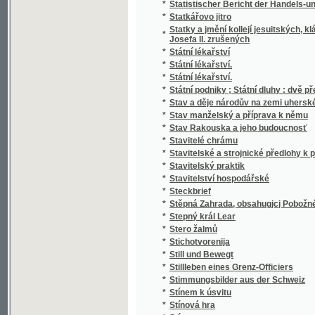
*
Stručný Dějepis Český pro mládež a pěstou
*
Stručný dějepis český s krátkým přehlede
*
Stručný dějepis království Českého
*
Stručný dějepis města a panství Telče
*
Stručný dějepis pro učitele a čekatele národ
*
Stručný dějepis zjevení božího pro nižší tříd
*
Stručný nástin dějin panství a hraběcího ro
*
Stručný nástin dějin spolku akademiků jiho
*
Stručný návod k chovu kapra
*
Stručný návod ku chovu sivenů a pstruhů 
*
Stručný německo-český slovník technický
*
Stručný obraz jazyka českého
*
Stručný obrys historie české literatury
*
Stručný průvodce obrazárnou Společnosti v
*
Stručný průvodce po Praze a výstavišti 189
*
Stručný přehled dějin a nynějšího stavu c. 
Stručný přehled dějin c.k. výsadního sboru
*
až na naše doby
*
Stručný přehled dějin hudby
*
Stručný přehled dějin literatury české doby
*
Stručný přehled dějin literatury české doby 
*
Stručný přehled vlastivědy Moravské
*
Stručný přírodopis člověka, vzrůst, ubyvání 
*
Stručný přírodopis všech tří říší
*
Stručný Seznam Země, čili, Měřický, přírod
*
Stručný silozpyt, čili, Fysika pro školy národ
*
Stručný slovník česko-italský, obsahující z