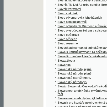
*
Směnka a chek v evropském zákonodárství
*
Směnkářství ze stanoviska praktického
*
Směs obrazů z přírody
*
Směska
*
Směska
*
Smíchov
*
Smíchov
*
Smíchov
*
Smíchov
*
Smíchov
*
Smíchov
*
Smíchovsko a Zbraslavsko
*
Smiřičtí
*
Smíšené básně
*
Smjšené básně Frant. Ladisl. Čelakowskýho
*
Smjšené básně Wěnceslawa Rába
*
Smlauwy aneb chwalitebné řeči swadebnj pr
*
Smlouva s ďáblem na kunětickém hradě, čili
*
Smlouva společenská
*
Smlouvy, aneb, Chvalitebné řeči svadební pr
*
Smlouvy, aneb, Chwalitebné řeči swadební p
*
Smrt Abelowa
*
Smrť Hippodamie
*
Smrť Ivana Iljiče
*
Smrť na pustině
*
Smrt nesem ze vsi .... pomlázka se čepejří
*
Smrt Smail-agy Čengiće