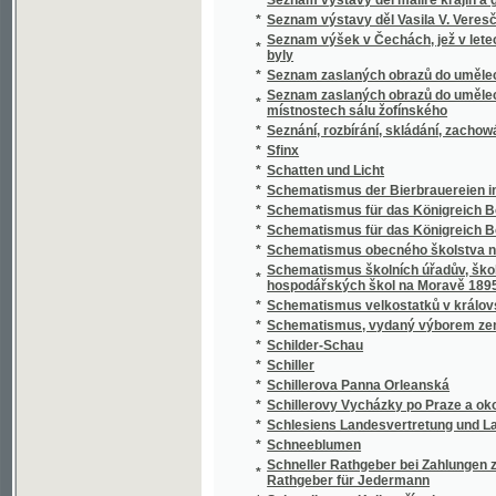
*
Schillerovy Vycházky po Praze a okolí.
*
Schlesiens Landesvertretung und Landeshaus
*
Schneeblumen
Schneller Rathgeber bei Zahlungen zunächst
*
Rathgeber für Jedermann
*
Schoedlerova Kniha přírody
*
Schul- und Erziehungsreden
*
Schulatlas
*
Schule der böhmischen Sprache für Deutsc
*
Schule der böhmischen Sprache für Deutsc
*
Schulkarten
*
Schusterův Biblický dějepis starého i nové
*
Schwarzwaldau
*
Sibiřské črty Vladimíra Korolenka
*
Sibiřské povídky
*
Sibiřští vypovězenci
Sídlo Laureacenského metropolity ve Veleh
*
Římanův až do vyvrácení Velehradu
*
Sieben Jahre in Süd-Afrika
*
Síla a hmota, aneb, Hlavní rysy přirozenéh
*
Síla parní a její působení
*
Silas Marner, tkadlec z Raveloe
*
Silber-Pappeln
*
Silber-Rosen
*
Silhouetty
*
Silhouetty mužů
*
Silhouetty z Prahy
*
Silné ženy