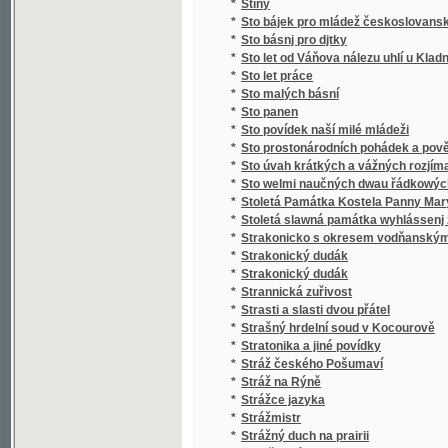
*
Stručný slovník paedagogický
*
Stručný světopis
*
Stručný všeobecný dějepis
*
Stručný všeobecný slovník věcný
*
Stručný zeměpis pro mládež
*
Stručný životopis Stanislava II. Pavlovské
*
Strýc Petr
*
Strýček Bohumil
*
Strýčkovy rozumy
*
Střední Čechy
*
Střelec Kauzedlnjk
*
Stud
*
Studená várka
*
Student hrdina
*
Studentský Seminář v Českých Budějovicíc
*
Studie a povídky
*
Studie dětství
*
Studie květeny v okolí Kladna
*
Studie na vysokých školách pražských, na u
*
Studie o práci
*
Studie v oboru českého útvaru křídového
*
Studie v oboru křídového útvaru v Čechách
*
Studie, krátké a kratší.
*
Studien
*
Studien für den neuern Gartenkünstler
*
Studien im Gebiete der böhmischen Kreidef
Studien über die Methoden und die Benützu
*
Niveauverhältnissen der Umgebungen von 