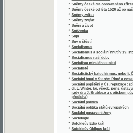
*
Soudní akta konsistoře Pražské
*
Soudní kniha města Jičína
*
Soudní řízení civilní
*
Souhlas českých bratří s učením reformova
*
Soukojenci
*
Soukromý žalář, anebo: Naprawený kárane
*
Soumrak
*
Soupis památek historických a uměleckých v
*
Soupis památek historických a uměleckých
*
Soupis urbářů ostravského kraje
*
Sousedé
*
Sousedé
*
Soustátí severoamerické a jeho ústava
Soustava národního hospodářství : věda o po
*
života.
*
Soustava národního hospodářství politickéh
*
Soustava rakouského školstva obecného
*
Soustava učení M. Jana Viklifa na základě 
*
Soustavná katechetická kázání
*
Soustavné vylíčení hnanství v království Č
*
Soustawní nástin Slowesnosti, zwláště ku 
Souvislé úkoly z četby Xenofonta pro V. a V
*
Schulzovy a Niederlovy
*
Souzvuk
*
Spadalé listí (1886-1889)
*
Spanilá Peršanka
*
Spása ve vás, čili kresťanství nikoliv jako m
*
Spasitel