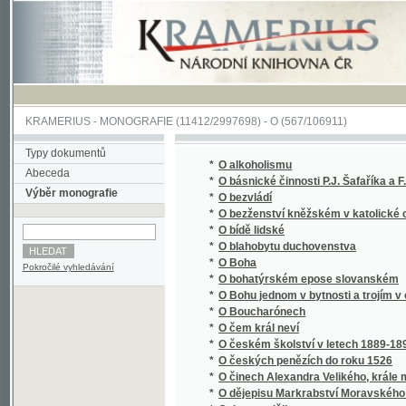
KRAMERIUS
-
MONOGRAFIE
(11412/2997698) -
O (567/106911)
Typy dokumentů
*
O alkoholismu
Abeceda
*
O básnické činnosti P.J. Šafaříka a F. Palac
Výběr monografie
*
O bezvládí
*
O bezženství kněžském v katolické církvi v
*
O bídě lidské
*
O blahobytu duchovenstva
*
O Boha
Pokročilé vyhledávání
*
O bohatýrském epose slovanském
*
O Bohu jednom v bytnosti a trojím v osobác
*
O Boucharónech
*
O čem král neví
*
O českém školství v letech 1889-1890
*
O českých penězích do roku 1526
*
O činech Alexandra Velikého, krále maced
*
O dějepisu Markrabství Moravského a zpyto
*
O den později
*
O dětech, jejich nemocech a zdravotním vy
*
O determinantech