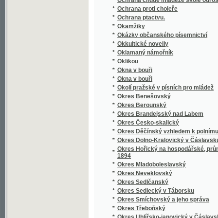
*
Opatowický Poklad ;
*
Opatrnosti nikdy nazbyt, aneb, Vůdce loupež
*
Opička z besedy
Oprávce poklésků pravopisných i některých j
*
středních
*
Opuštěná markýzka
*
Orbis pictus
*
Orbis pictus
*
Orbis pictus v řeči české a německé
*
Orbis pictus v řeči české a německé
*
Orfeus v podsvětí
*
Orientalien
*
Orientierungs-Lexikon der Tschechoslowak
*
Ornamentika
*
Ornamentika
*
Orografický a geotektonický přehled území 
*
Orographisch-geotektonische Übersicht des
*
Ortografia neb prawidla Prawopisebnosti Mo
Ortographische Übungen und Aufgaben nebst
*
theoretisch-praktische Rechtschreibschule 
*
Oříšky
*
Oříšky k louskání
*
Osada u Červené řeky
*
Osadníci Kanadští
*
Osamělá duše
*
Osídlení krajiny jindřicho-hradecké a novo-b
*
Osiřelá djwka, neb, Paměti hodné události m