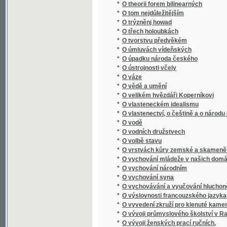
*
O vychovávání a vyučování hluchoněmých
*
O výslovnosti francouzského jazyka
*
O vyvedení zkruží pro klenuté kamenné mos
*
O vývoji průmyslového školství v Rakousku, 
*
O vývoji ženských prací ručních.
O vývoji živnostenského zákonodárství v Ra
*
informačním kursu pro funkcionáře živnost
*
O významu průmyslu uměleckého
*
O výživě a chování dítek, počínaje od jejich 
*
O výživě a krmení zvířectva hospodářského
*
O vzdělání rolníkův a mládeže rolnické
*
O zachování stavu rolnického
*
O zakládání okresních pojišťoven proti ohni
*
O zakletém zámku
O zákonné úpravě podnikání akciového : před
*
dne 9. ledna 1928
*
O zákonodárství obchodním a živnostenském
*
O založení královského města Plzně
*
O zbytcích desk zemských v r. 1541 pohoře
*
O zkoušce spůsobilosti učitelské pro škol
*
O zločinech a trestech
*
O Zpowědi
*
O způsobu léčení příjice povšechné
*
O zužitkování medu v průmyslu ovocnickém
*
O zvelebování luk, aby těžilo se více a dobré
*
O zwelebení středních škol
O živnostenské otázce a politice : (přednášk
*
trvání Zemské živnostensko-průmyslové je