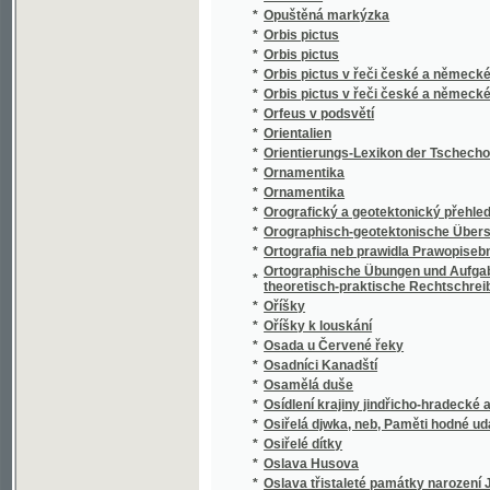
*
Osudnou stopou
*
Osudný den fidlovačky, aneb, Strašidlo v še
*
Osudný náramek
*
Osudný sňatek
*
Osudy dělnické rodiny
*
Osudy lesníkovy rodiny
Osummecýtma Prawidel Hry mrawopočestné, 
*
proslowem a doslowem
*
Osvoboďený Jerusalém
*
Otázka dělnická
*
Otázka sociální
*
Otázka: co máme o zpowědi katoljků držeti? 
*
Otázky a odpovědi z předmětů prvního oodě
Otázky na děti, aneb, Předcházegjcý potře
*
rodičům, swětským y duchownjm učitelům
*
Otcové a děti
*
Otcovské věno
*
Otče náš
*
Otče náš v devateru řečí duchovních
*
Otče náš w desateru modliteb pro djtky
*
Otčenáš
*
Otčenáš w desateru modliteb pro djtky
*
Otec
*
Otec a syn
*
Otec a syn
*
Otec a syn, čili, Vojsko francouzské v Rusíc
*
Otec Radecký
*
Otevřený list panu Dru Janu Kvíčalovi, zem