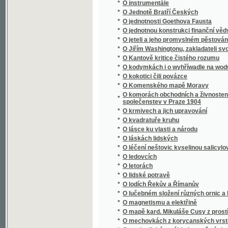
*
O Jiřím Washingtonu, zakladateli svobody 
*
O Kantově kritice čistého rozumu
*
O kodymkách i o wyhříwadle na wodu
*
O kokotici čili povázce
*
O Komenského mapě Moravy
O komorách obchodních a živnostenských : 
*
společenstev v Praze 1904
*
O krmivech a jich upravování
*
O kvadratuře kruhu
*
O lásce ku vlasti a národu
*
O láskách lidských
*
O léčení neštovic kyselinou salicylovou a s
*
O ledovcích
*
O letorách
*
O lidské potravě
*
O lodích Řekův a Římanův
*
O lučebném složení různých ornic a hornin 
*
O magnetismu a elektřině
*
O mapě kard. Mikuláše Cusy z prostředka XV.
*
O mechovkách z korycanských vrstev pod 
*
O methodickém výkladu pověstí slovanských 
*
O míře a váze metrické
*
O módní filosofii naší doby
*
O mravně zpustlé mládeži, toho příčinách a
*
O mravnosti rozumové
*
O mrvě
*
O mši svaté
*
O náboženství a mravnosti