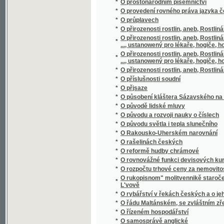
*
O původu a rozvoji nauky o číslech
*
O původu světla i tepla slunečního
*
O Rakousko-Uherském narovnání
*
O rašelinách českých
*
O reformě hudby chrámové
*
O rovnovážné funkci devisových kursů
*
O rozpočtu trhové ceny za nemovitosti dle
O rukopisnom" molitvennikě staročešskom" s
*
L'vově
*
O rybářství v řekách českých a o jeho pom
*
O řádu Maltánském, se zvláštním zřetelem 
*
O řízeném hospodářství
*
O samosprávě anglické
*
O scelování pozemků
*
O scenerii řeckého divadla
*
O sebevědomí učitelském
*
O sedmeru dobytka domácýho, geho chowá
*
O slawnosti národnj sw. Prokopa w Čechách
*
O slohu různých národů se zvláštním zřete
*
O slozích stavebních
*
O složení evangelií
*
O slunečníkovi, měsíčníkovi a větrníkovi
*
O směnkách
*
O smíšeném manželstwj
*
O Smolíčkovi
*
O snu
*
O sociálních poměrech českého studentstv
*
O soustavě sluneční