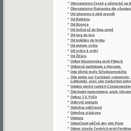
*
Oesterreichisch Schlesien
*
Ohavnosti moderní společnosti
*
Ohlas našich dějin
*
Ohlas pjsnj českých
Ohlássky weyročnjch Swátkůw a Slawnostj, 
*
katolická důkladně wygádřené mjti žádá
*
Ohlasy libické
*
Ochotnické divadlo v král. věn. městě Poličc
*
Ochrana dělnictva najmě mezinárodní ochra
*
Ochrana chudé a opuštěné mládeže
*
Ochrana chudé mládeže škole odrostlé
*
Ochrana proti choleře
*
Ochrana ptactvu.
*
Okamžiky
*
Okázky občanského písemnictví
*
Okkultické novelly
*
Oklamaný námořník
*
Oklikou
*
Okna v bouři
*
Okna v bouři
*
Okolí pražské v písních pro mládež
*
Okres Benešovský
*
Okres Berounský
*
Okres Brandejsský nad Labem
*
Okres Česko-skalický
*
Okres Děčínský vzhledem k polnímu a lesn
*
Okres Dolno-Kralovický v Čáslavsku
Okres Hořický na hospodářské, průmyslové 
*