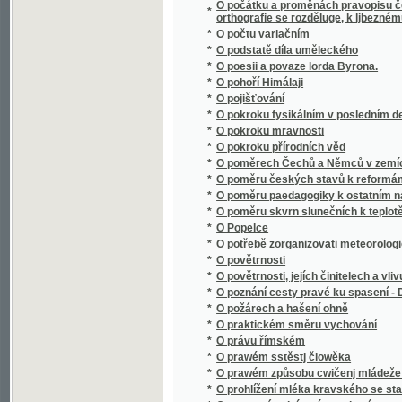
*
O poměrech Čechů a Němců v zemích českýc
*
O poměru českých stavů k reformám podda
*
O poměru paedagogiky k ostatním naukám
*
O poměru skvrn slunečních k teplotě poze
*
O Popelce
*
O potřebě zorganizovati meteorologická po
*
O povětrnosti
*
O povětrnosti, jejích činitelech a vlivu na ro
*
O poznání cesty pravé ku spasení - Dcerka
*
O požárech a hašení ohně
*
O praktickém směru vychování
*
O právu římském
*
O prawém sstěstj člowěka
*
O prawém způsobu cwičenj mládeže we ssk
*
O prohlížení mléka kravského se stanoviska
*
O prostonárodním písemnictví
*
O provedení rovného práva jazyka českého p
*
O průplavech
*
O přirozenosti rostlin, aneb, Rostlinář
O přirozenosti rostlin, aneb, Rostlinář, obs
*
..., ustanowený pro lékaře, hogiče, hospodá
O přirozenosti rostlin, aneb, Rostlinář, obs
*
..., ustanowený pro lékaře, hogiče, hospodá
*
O přirozenosti rostlin, aneb, Rostlinář, pro
*
O příslušnosti soudní
*
O přjsaze
*
O působení kláštera Sázavského na vývoj st
*
O původě lidské mluvy