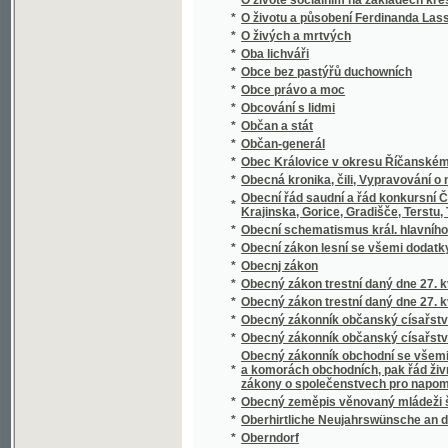
*
Oberon
*
Oběť fanatismu
*
Oběť msse swaté, s připogeným swatodenn
*
Oběť náčelníka Mandanů
*
Obět nowého zákona
*
Oběti náboženského fanatismu
*
Oběti pověry
*
Obětovaná
*
Obětovaná
*
Obětovaná
*
Obětovnosť a věrnosť u Soshonů
*
Obchod v otrocích
*
Obchodní a živnostenská komora v Praze v p
*
Obchodní dům v mořských skaliskách
*
Obchodní korrespondence v řeči české a 
*
Obchodní politika : její minulý vývoj i prou
*
Obchodní politika napsal Josef Gruber
*
Obchodníci
*
Objev a popis dvojpravidelných hranatin
*
Objev a popis nových pravidelných hranatin
*
Objevení Ameriky
*
Objevení Ameriky Kristofem Kolumbem
*
Obležení Kolobřehu
*
Obležení Vídně od Turků roku 1683
*
Oblomovština
Obnova peněžního trhu : předneseno na shr
*
června 1934
*
Obnovené obrazy