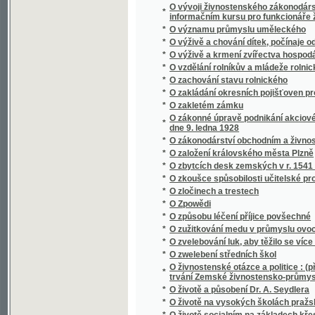
*
O životě a působení Dr. A. Seydlera
*
O životě na vysokých školách pražských kn
*
O životě socialním na základech křesťansk
*
O životu a působení Ferdinanda Lassalla
*
O živých a mrtvých
*
Oba lichváři
*
Obce bez pastýřů duchowních
*
Obce právo a moc
*
Obcování s lidmi
*
Občan a stát
*
Občan-generál
*
Obec Královice v okresu Říčanském
*
Obecná kronika, čili, Vypravování o národe
Obecní řád saudní a řád konkursní Čech, Mor
*
Krajinska, Gorice, Gradišče, Terstu, Tyrol 
*
Obecní schematismus král. hlavního města 
*
Obecní zákon lesní se všemi dodatky, zvlášt
*
Obecnj zákon
*
Obecný zákon trestní daný dne 27. května 1
*
Obecný zákon trestní daný dne 27. května 
*
Obecný zákonník občanský císařství Rako
*
Obecný zákonník občanský císařství Rako
Obecný zákonník obchodní se všemi dodatk
*
a komorách obchodních, pak řád živnostensk
zákony o společenstvech pro napomáhání ži
*
Obecný zeměpis věnovaný mládeži škol ob
*
Oberhirtliche Neujahrswünsche an die Gläub
*
Oberndorf