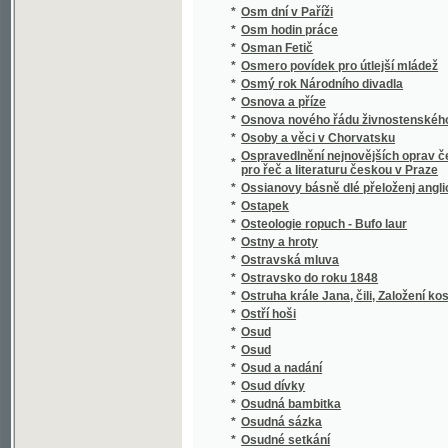
Otewřený list hraběte Lwa z Thunů panu Jan
*
swatodušních
*
Othello, Mauřenjn Benátský
*
Otokar.
*
Otroci v Texasu
*
Otroctví naší doby
*
Otrok, anebo: Wyzrazený u hrobu hřjssnjk
*
Oudolí Almerianské
*
Ouklady a láska
*
Ouplný Kapesní slowník čechoslowanského
*
Ouvertur aus der Oper Don Juan für das Pia
*
Ouverture [aus der Oper] La violette
*
Ouverture aus der Oper Der lustige Schuste
*
Ouverture aus der Oper Der Vampyr für das 
*
Ouverture aus der Oper Joseph und seine B
*
Ouverture aus der Oper Tancred für´s Piano
*
Ouverture de l´opera Cendrillon (Aschenbröd
*
Ouverture de l´Opera La Clemenza di Tito po
*
Ouverture[aus der Oper] La violette
*
Ovoce, užití jeho v domácnosti a kuchyni
*
Owoce dobrého wychowánj
*
Owoce dobročinnosti
*
Oznamovatel sjezdu českých lékařův a přír
*
Ozvěna z Assisi
*
Oživené hroby