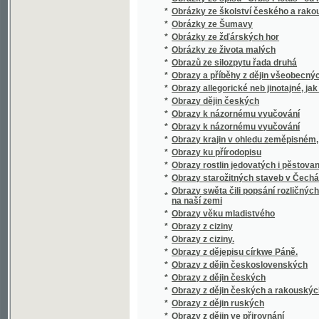
*
Obrazy z zemí, národův a dějin rakouských
*
Obrazy ze silozpytu, znázorňující některá nejd
*
Obrazy ze života rolnického na Valašsku od XV
*
Obrazy ze života starověkých národů
*
Obrazy, powěsti a anekdoty z národního a s
*
Obrazy, powěsti a anekdoty z národního a s
*
Obrys řízení správního
*
Obřady Katolické Církve
*
Obřady při obláčce a skládání slibu sester 
Obssjrné prostonárodnj naučenj o řemeslech
*
a prospěchu wsselikých stawůw.
*
Obssjrné wyprawowánj podlé K.G. Salcmana
*
Obssjrný žiwotopis mistra Jana z Husince,
*
Obšírná sbírka písní s připojenými modlitba
*
Obšit
*
Obyvatelstvo české a německé na Moravě
*
Obyvatelstvo Rakouska dle všeobecného sčí
*
Od atheismu k plné pravdě
*
Od Balkánu
*
Od Bzenca
*
Od hvězd až do lůna země
*
Od jara do jara
*
Od kolébky do hrobu
*
Od potopy světa
*
Od srdce k srdci
*
Od Žďáru
*
Odboj Nizozemska proti Filipu II.