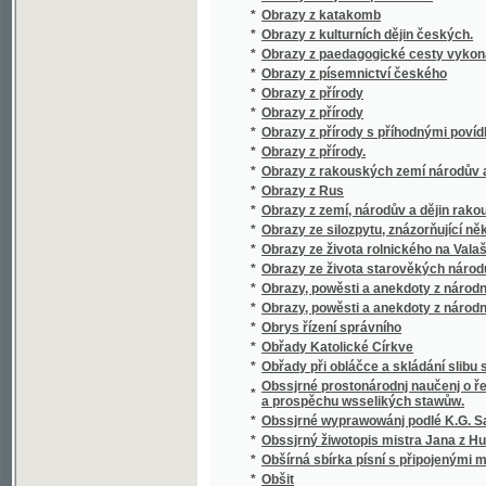
*
Odborná pathologie a therapie.
*
Ode břehů moře Středozemského
Ode latine sur Carlsbad, composée, vers la 
*
Lobkowitz, avec une traduction polyglotte, u
*
Odgłos pieśni ruskich Czelakowskiego
*
Odchodnj nawsstiwenj, aneb, Ukrutné násle
*
Odkaz J.V. Friče
*
Odkryté poklady
*
Odměna vděčnosti
*
Odměna zrádcova
*
Odplata
*
Odpočinutj wěčné dey gim Pane
*
Odpor stavův českých proti Ferdinandovi I. 
*
Odpoutaný Prometheus
Odpověď kterouž dává Alois Vojtěch Šembera 
*
Soudu
Odpověď na námitky kapitána Ch. Liernura pr
*
města Prahy
*
Odpustková knížka
*
Odpustky
*
Odrobiny stolu Nazaretského, aneb, Opis 
*
Odvážlivý kapitán
*
Odvážný loupežník
*
Odzbrojte!
*
Oekonomisch - botanisches Garten - Journa
*
Oekonomisch - praktischer Garten – Katec
*
Oekonomisch-technische Flora Böhmens
*
Oesterreich, Panslavismus und die Südslav