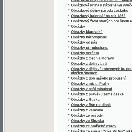
*
Obrazy dějin českých
*
Obrazy k názornému vyučování
*
Obrazy k názornému vyučování
*
Obrazy krajin v ohledu zeměpisném, příro
*
Obrazy ku přírodopisu
*
Obrazy rostlin jedovatých i pěstovaných
*
Obrazy starožitných staveb v Čechách
Obrazy swěta čili popsání rozličných národů, 
*
na naší zemi
*
Obrazy věku mladistvého
*
Obrazy z ciziny
*
Obrazy z ciziny.
*
Obrazy z dějepisu církwe Páně.
*
Obrazy z dějin československých
*
Obrazy z dějin českých
*
Obrazy z dějin českých a rakouských
*
Obrazy z dějin ruských
*
Obrazy z dějin ve přirovnání
*
Obrazy z katakomb
*
Obrazy z kulturních dějin českých.
*
Obrazy z paedagogické cesty vykonané r. 1
*
Obrazy z písemnictví českého
*
Obrazy z přírody
*
Obrazy z přírody
*
Obrazy z přírody s příhodnými povídkami
*
Obrazy z přírody.
*
Obrazy z rakouských zemí národův a dějin
*
Obrazy z Rus