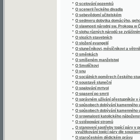
*
O spalování mrtvol
*
O spasení po smrti
*
O správném užívání přestupníkův v české ř
*
O spůsobech dobývání kamenného uhlí
*
O spůsobech dobývání kamenného uhlí
*
O srownalosti katolického náboženstwj s r
*
O sstěpowánj stromů
O stanovení spotřeby topící páry v prvním 
*
využitkování topící páry dle soustavy A.D. D
*
O staročeském dědickém právu
*
O starých knihách a krojích českých
*
O statcích a pracích nehmotných a jich výz
*
O státních dluzích, o státním úvěru, o emisí
*
O státoprávní adrese
*
O státoprávním programu českém
*
O stavbách a náčiní chrámů Páně dle naříze
*
O stěhování se našeho lidu do ciziny
*
O studiu děl básnických
*
O studiu sociologie
*
O studiu věd sociálních : řeč, kterou proslov
*
O Súdán a Saharu
*
O svědomí
*
O světovém hospodářství
*
O svobodě
*
O svobodě svědomí
*
O šelmách kočkovitých
*
O šelmách psovitých