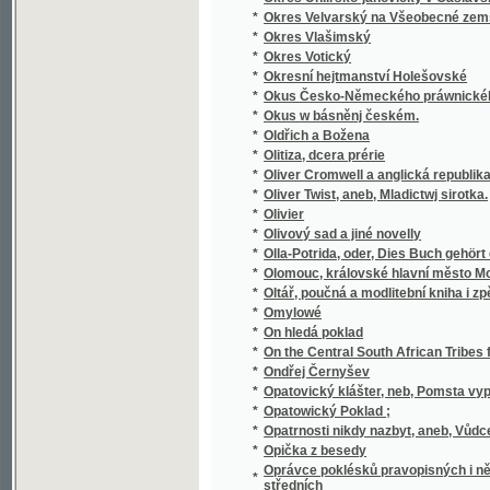
*
Osiřelé dítky
*
Oslava Husova
*
Oslava třistaleté památky narození J.A. K
*
Osm dní v Paříži
*
Osm hodin práce
*
Osman Fetič
*
Osmero povídek pro útlejší mládež
*
Osmý rok Národního divadla
*
Osnova a příze
*
Osnova nového řádu živnostenského s úvod
*
Osoby a věci v Chorvatsku
Ospravedlnění nejnovějších oprav českého p
*
pro řeč a literaturu českou v Praze
*
Ossianovy básně dlé přeloženj anglického J
*
Ostapek
*
Osteologie ropuch - Bufo laur
*
Ostny a hroty
*
Ostravská mluva
*
Ostravsko do roku 1848
*
Ostruha krále Jana, čili, Založení kostela na
*
Ostří hoši
*
Osud
*
Osud
*
Osud a nadání
*
Osud dívky
*
Osudná bambitka
*
Osudná sázka
*
Osudné setkání