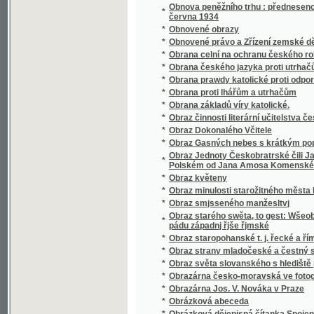
*
Obrázky
*
Obrázky klatovské
*
Obrázky národopisné
*
Obrázky od nás
*
Obrázky přírodopisné.
*
Obrázky veršem
*
Obrázky z Čech a Moravy
*
Obrázky z dějin vlasti
Obrázky z dějin všeobecných ku potřebě m
*
dívčích školách
*
Obrázky z dob našeho probuzení
*
Obrázky z mizící Prahy
*
Obrázky z naší minulosti
*
Obrázky z pravěku země české
*
Obrázky z Ruska
*
Obrázky z říše rostlinné
*
Obrázky z venkova
*
Obrázky ze přírody.
*
Obrázky ze Slezska
*
Obrázky ze smíšené osady
*
Obrázky ze spisu "Orbis Pictus" od Komen
*
Obrázky ze školství českého a rakouského z X
*
Obrázky ze Šumavy
*
Obrázky ze žďárských hor
*
Obrázky ze života malých
*
Obrazů ze silozpytu řada druhá
*
Obrazy a příběhy z dějin všeobecných :
*
Obrazy allegorické neb jinotajné, jak dávnýc