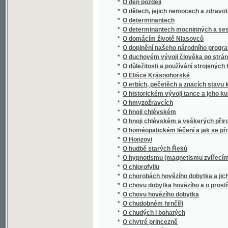
*
O determinantech mocninných a sestavnýc
*
O domácím životě Niasovců
*
O doplnění našeho národního programu
*
O duchovém vývoji člověka po stránce všeli
*
O důležitosti a používání strojených hnojiv
*
O Elišce Krásnohorské
*
O erbích, pečetěch a znacích stavu kněžsk
*
O historickém vývoji tance a jeho kulturní
*
O hmyzožravcích
*
O hnoji chlévském
*
O hnoji chlévském a veškerých přirozených 
*
O homéopatickém léčení a jak se při něm za
*
O Honzovi
*
O hudbě starých Řeků
*
O hypnotismu (magnetismu zvířecím)
*
O chlorofyllu
*
O chorobách hovězího dobytka a jich léčení
*
O chovu dobytka hovězího a o prostředcích 
*
O chovu hovězího dobytka
*
O chudobném hrnčíři
*
O chudých i bohatých
*
O chytré princezně
*
O instrumentále
*
O Jednotě Bratří Českých
*
O jednotnosti Goethova Fausta
*
O jednotnou konstrukci finanční vědy : (poz
*
O jeteli a jeho promyslném pěstování