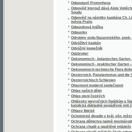
1894
*
Okres Mladoboleslavský
*
Okres Neveklovský
*
Okres Sedlčanský
*
Okres Sedlecký v Táborsku
*
Okres Smíchovský a jeho správa
*
Okres Třeboňský
*
Okres Uhlířsko-janovický v Čáslavsku
*
Okres Velvarský na Všeobecné zemské jubil
*
Okres Vlašimský
*
Okres Votický
*
Okresní hejtmanství Holešovské
*
Okus Česko-Německého práwnického a ged
*
Okus w básněnj českém.
*
Oldřich a Božena
*
Olitiza, dcera prérie
*
Oliver Cromwell a anglická republika
*
Oliver Twist, aneb, Mladictwj sirotka.
*
Olivier
*
Olivový sad a jiné novelly
*
Olla-Potrida, oder, Dies Buch gehört dem Kä
*
Olomouc, královské hlavní město Moravy
*
Oltář, poučná a modlitební kniha i zpěvník 
*
Omylowé
*
On hledá poklad
*
On the Central South African Tribes from th
*
Ondřej Černyšev
*
Opatovický klášter, neb, Pomsta vypovězen