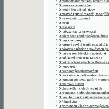
*
O nákresech zeměpisných ve škole
*
O nápravě měny
*
O národní osvětě hledíc obzvláště k literatu
*
O národních písních a pověstech plemen s
*
O našem zemědělském úvěrnictví
*
O naší a světové krisi. Svazek I
*
O některých jeskyních na Moravě a jejich 
*
O netopýrech
*
O nevědomých představách
*
O nové obraně padělaného rukopisu Králov
*
O nutnosti pěstovati agrární meteorologii v
*
O obcování s lidmi
*
O obecnějších číslech realných
*
O organisaci a příslušnosti soudní dle nov
*
O panu baronu Prášilovi dvě knihy zábavné
*
O Pánu Bohu
*
O písmenech všech slovanských národův
O počátku a proměnách pravopisu českého 
*
orthografie se rozděluge, k ljbeznému a ne
*
O počtu variačním
*
O podstatě díla uměleckého
*
O poesii a povaze lorda Byrona.
*
O pohoří Himálaji
*
O pojišťování
*
O pokroku fysikálním v posledním desítiletí
*
O pokroku mravnosti
*
O pokroku přírodních věd