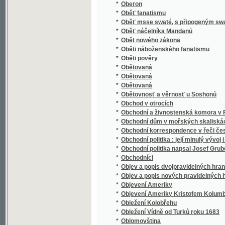
*
Obnovené právo a Zřízení zemské dědičnéh
*
Obrana celní na ochranu českého rolnictví 
*
Obrana českého jazyka proti utrhačům a o
*
Obrana prawdy katolické proti odporům akato
*
Obrana proti lhářům a utrhačům
*
Obrana základů víry katolické.
*
Obraz činnosti literární učitelstva českoslo
*
Obraz Dokonalého Včitele
*
Obraz Gasných nebes s krátkým popsánjm ne
Obraz Jednoty Českobratrské čili Jana Lasit
*
Polském od Jana Amosa Komenského
*
Obraz květeny
*
Obraz minulosti starožitného města Prachat
*
Obraz smjsseného manžesltvj
Obraz starého swěta, to gest: Wšeobecná pol
*
pádu západnj řjše řjmské
*
Obraz staropohanské t. j. řecké a římské s
*
Obraz strany mladočeské a čestný soud, pol
*
Obraz světa slovanského s hlediště politick
*
Obrazárna česko-moravská ve fotografiích
*
Obrazárna Jos. V. Nováka v Praze
*
Obrázková abeceda
*
Obrázková dějepisná čítanka Spojených stá
*
Obrázková kniha k názornému vyučování dí
*
Obrázkové dějiny národa českého
*
Obrázkový kalendář na rok 1863
*
Obrázkový život svatých pro školu a dům