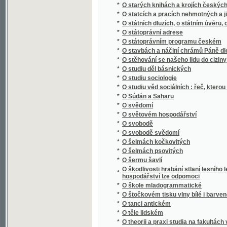
*
O šermu šavlí
O škodlivosti hrabání stlaní lesního lesu, o
*
hospodářství lze odpomoci
*
O škole mladogrammatické
*
O štočkovém tisku vlny bílé i barvené po s
*
O tanci antickém
*
O těle lidském
*
O theorii a praxi studia na fakultách vysoký
*
O theorii forem bilinearných
*
O tom nejdůležitějším
*
O trýzněnj howad
*
O třech holoubkách
*
O tvorstvu předvěkém
*
O úmluvách vídeňských
*
O úpadku národa českého
*
O ústrojnosti včely
*
O váze
*
O vědě a umění
*
O velikém hvězdáři Koperníkovi
*
O vlasteneckém idealismu
*
O vlastenectví, o češtině a o národu česko
*
O vodě
*
O vodních družstvech
*
O volbě stavu
*
O vrstvách kůry zemské a skamenělých [sic
*
O vychování mládeže v našich domácnoste
*
O vychování národním
*
O vychování syna