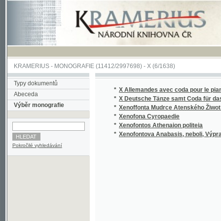
KRAMERIUS
-
MONOGRAFIE
(11412/2997698) -
X (6/1638)
Typy dokumentů
*
X Allemandes avec coda pour le piano=forte
Abeceda
*
X Deutsche Tänze samt Coda für das Piano
Výběr monografie
*
Xenoffonta Mudrce Atenského Žiwot a Skut
*
Xenofona Cyropaedie
*
Xenofontos Athenaion politeia
*
Xenofontova Anabasis, neboli, Výprava Kyr
Pokročilé vyhledávání