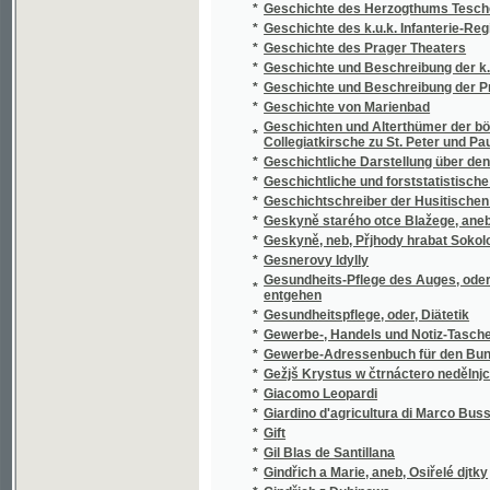
*
Gesnerovy Idylly
Gesundheits-Pflege des Auges, oder, Die Ku
*
entgehen
*
Gesundheitspflege, oder, Diätetik
*
Gewerbe-, Handels und Notiz-Taschen-Kalen
*
Gewerbe-Adressenbuch für den Bunzlauer 
*
Gežjš Krystus w čtrnáctero nedělnjch kázanj
*
Giacomo Leopardi
*
Giardino d'agricultura di Marco Bussato da
*
Gift
*
Gil Blas de Santillana
*
Gindřich a Marie, aneb, Osiřelé djtky
*
Gindřich z Dubjnowa
*
Giřj Wolný, anebo, Přjklad, gak mnoho dobr
*
Gitka, hraběnka Togenhradská
*
Gitřenka, aneb sebránj zábawných powjdek 
*
Giuseppe Garibaldi
*
Gjtka Hraběnka z Togenburku
*
Glagolitica
*
Glagolitische Fragmente
*
Glossarium illustrans bohemico-moravicae h
*
Gmenoslow čili slownjk osobných gmen roz
*
Goar
*
Goethe als Naturforscher in Böhmen
*
Goetheho vybrané básně
*
Goldener Himmelschlüssel, oder, Vollständ
*
Goplana