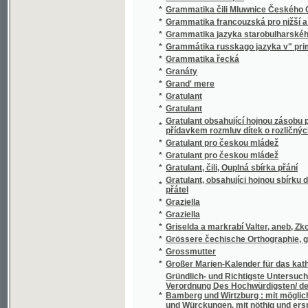
*
Griselda a markrabí Valter, aneb, Zkouška v
*
Grössere čechische Orthographie, gemeinig
*
Grossmutter
*
Großer Marien-Kalender für das katholische 
Gründlich- und Richtigste Untersuchung De
Verordnung Des Hochwürdigsten/ des Heil. R
*
Bamberg und Wirtzburg : mit möglichstem F
und Würckungen, mit nöthig und ersprießl
beschrieben hat
*
Gründliche Anweisung zur geometrischen Z
Gründliche und leichtfaßliche Vorbegriffe 
*
Geschlechtes
*
Grundlicher Unterricht in der deutschen R
*
Grundsätze der deutschen Sprachlehre nach
*
Gründungs-Urkunde und Statuten der neuen
*
Grundzüge der Baukunst für Real- und Gew
*
Grundzüge der Grammatik
*
Grundzüge der neuen Orthographie der če
*
Grundzüge einer Hyëtographie des Königr
*
Guide de l'etranger dans Prague et les env
*
Guide des étrangers a Carlsbad et dans ses
*
Guide pour les Étrangers de Marienbad
*
Guide through Prague and its environs
*
Guide-Vilímek Prague et l'exposition nationa
*
Guide-Vilímek Prague et ses environs
*
Guido
*
Guido a Ginevra
*
Gulliverovy cesty do Liliputu a Brobdignaku