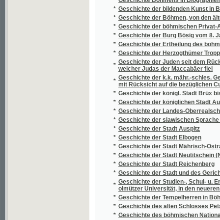
*
Geschichte der königl. Stadt Brüx bis zum 
*
Geschichte der königlichen Stadt Aussig bi
*
Geschichte der Landes-Oberrealschule in Mä
*
Geschichte der slawischen Sprache und Lite
*
Geschichte der Stadt Auspitz
*
Geschichte der Stadt Elbogen
*
Geschichte der Stadt Mährisch-Ostrau mit z
*
Geschichte der Stadt Neutitschein (Nowý J
*
Geschichte der Stadt Reichenberg
*
Geschichte der Stadt und des Gerichtsbezi
Geschichte der Studien-, Schul- u. Erziehun
*
olmützer Universität, in den neueren Zeiten
*
Geschichte der Tempelherren in Böhmen un
*
Geschichte des alten Schlosses Petschau b
*
Geschichte des böhmischen Nationaltanzes
*
Geschichte des Herzogthums Teschen
*
Geschichte des k.u.k. Infanterie-Regimentes
*
Geschichte des Prager Theaters
*
Geschichte und Beschreibung der k.k. Univer
*
Geschichte und Beschreibung der Prager Uni
*
Geschichte von Marienbad
Geschichten und Alterthümer der böhmische
*
Collegiatkirsche zu St. Peter und Paul
*
Geschichtliche Darstellung über den Urspru
*
Geschichtliche und forststatistische Verhält
*
Geschichtschreiber der Husitischen Beweg
*
Geskyně starého otce Blažege, aneb, Událos
*
Geskyně, neb, Přjhody hrabat Sokolowskýc