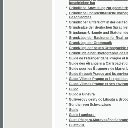
*
Günther von Schwarzburg
*
Gusle
*
Gusle i tambura.
*
Gust. Pflegera-Moravského Sebrané spisy.
*
Gustav III.
*
Gustav Lindorm, aneb, "Neuvoď nás v pokuš
*
Gustav, novomodní Enšpígl
*
Gustava Adolfa Lindnera Drobné články pa