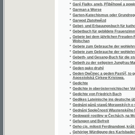
*
Garten-Katechismus oder Grundregeln zum
*
Garwod Zlatohwězd
*
Gebet- und Erbauungsbuch für katholische 
*
Gebetbuch für gebildete Frauenzimmer
Gebete bei dem jährlichen Freuden-Feste der
*
Wolschan
*
Gebete zum Gebrauche der wohlehrwürdigen 
*
Gebete zum Gebrauche der wohlehrwürdigen 
*
Gebeth- und Gesang-Buch für die studieren
*
Gebeth zu der seligsten Jungfrau Maria Gotte
*
Geden gako druhý
Geden Owčinec a geden Pastýř, to gest: Řjms
*
Aposstolská Cjrkew Kristowa.
*
Gedichte
*
Gedichte in oberösterreichischer Volksmun
*
Gedichte von Friedrich Bach
*
Gedikes Lateinische ins deutsche übersetz
*
Gednánj pánů stawů Morawských o sněmu 
*
Gednánj Společnosti Wlastenského Muzeum
*
Gedowaté rostliny w Čechách, na Morawě, w 
*
Gefangen und Befreit
*
Geho cjs. milosti Ferdinandowi, králi české
Gehörige Würdigung des Karlsbader Säuerli
*
Lampadius
*
Geistlicher Himmelschlüssel für Christkath
*
General-Karte der Markgrafschaft Mähren m
*
General-Karte des Königreiches Böhmen
*
Generální mapa Jihovýchodních Čech