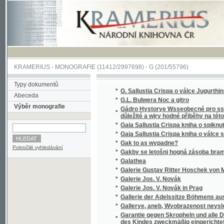
KRAMERIUS
-
MONOGRAFIE
(11412/2997698) -
G (201/55796)
Typy dokumentů
*
G. Sallustia Crispa o válce Jugurthinské
Abeceda
*
G.L. Bulwera Noc a gitro
Výběr monografie
Gádro Hystorye Wsseobecné pro sskolnj mlá
*
důležité a wjry hodné přjběhy na této zemi, 
*
Gaia Sallustia Crispa kniha o spiknutí Catili
*
Gaia Sallustia Crispa kniha o válce s Iugurt
*
Gak to as wypadne?
Pokročilé vyhledávání
*
Gakby se letošnj hogná zásoba bramborů (ze
*
Galathea
*
Galerie Gustav Ritter Hoschek von Mühlheim
*
Galerie Jos. V. Novák
*
Galerie Jos. V. Novák in Prag
*
Gallerie der Adelssitze Böhmens aus der V
*
Gallerye, aneb, Wyobrazenost neyslowůtně
Garantie gegen Skropheln und alle Deformit
*
des Kindes zweckmäßig eingerichtete, ...
*
Garé Fialky, aneb, Přjběhowé a powjdky z 
*
Garman a Worse