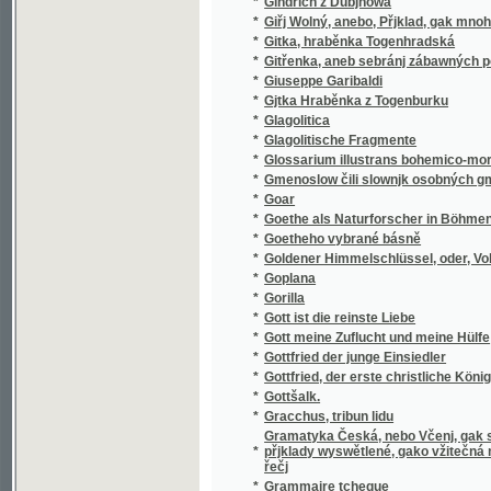
*
Gorilla
*
Gott ist die reinste Liebe
*
Gott meine Zuflucht und meine Hülfe
*
Gottfried der junge Einsiedler
*
Gottfried, der erste christliche König von 
*
Gottšalk.
*
Gracchus, tribun lidu
Gramatyka Česká, nebo Včenj, gak se Česká
*
přjklady wyswětlené, gako vžitečná mateřč
řečj
*
Grammaire tcheque
*
Grammatika čili Mluwnice Českého Gazyka
*
Grammatika francouzská pro nižší a střední t
*
Grammatika jazyka starobulharského - sta
*
Grammátika russkago jazyka v" primerach"
*
Grammatika řecká
*
Granáty
*
Grand' mere
*
Gratulant
*
Gratulant
Gratulant obsahující hojnou zásobu přání k 
*
přídavkem rozmluv dítek o rozličných předm
*
Gratulant pro českou mládež
*
Gratulant pro českou mládež
*
Gratulant, čili, Ouplná sbírka přání
Gratulant, obsahujíci hojnou sbírku dětskýc
*
přátel
*
Graziella
*
Graziella