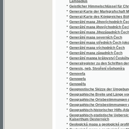
*
Generální mapa jihovýchodních Čech
*
Generální mapa Jihozápadních Čech
*
Generální mapa severních Čech
*
Generální mapa středních Čech (okolí pražs
*
Generální mapa východních Čech
*
Generální mapa západních Čech
*
Generální mappa království Českého
*
Generalregister zu den Schriften der könig
*
Genesis, neb, Stvoření všehomíra
*
Genovefa
*
Genowefa
*
Genowéfa
*
Geognostische Skizze der Umgebungen von
*
Geographische Breite und Länge von Benate
*
Geographische Ortsbestimmungen des Günt
*
Geographische Ortsbestimmungen von Rote
*
Geographisch-historischer Hilfs-Atlas zur 
Geographisch-statistische Uebersichts Kart
*
Kaiserthum Oesterreich
*
Geologická mapa a geologické profily okolí
*
Geologická mapa a geologické profily okolí 
*
Geologická mapa Čech
*
Geologické procházky po okolí smíchovsk
*
Geologické studie z jižních Čech
*
Geologický průvodce po užším okolí král. m
*
Geologie
*
Geologie českého Rudohoří
*
Geologie des Böhmischen Erzgebirges