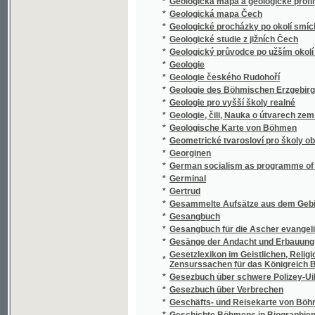
*
Geologie pro vyšší školy realné
*
Geologie, čili, Nauka o útvarech zemských
*
Geologische Karte von Böhmen
*
Geometrické tvarosloví pro školy obecné
*
Georginen
*
German socialism as programme of the Sudet
*
Germinal
*
Gertrud
*
Gesammelte Aufsätze aus dem Gebiete der 
*
Gesangbuch
*
Gesangbuch für die Ascher evangelischen
*
Gesänge der Andacht und Erbauung zum Gebr
Gesetzlexikon im Geistlichen, Religiones und
*
Zensurssachen für das Königreich Böhmen .
*
Gesezbuch über schwere Polizey-Uibertret
*
Gesezbuch über Verbrechen
*
Geschäfts- und Reisekarte von Böhmen, Mä
*
Geschichte Böhmens in Biographien und Kul
*
Geschichte der bildenden Kunst in Böhmen v
*
Geschichte der Böhmen, von den ältesten bi
*
Geschichte der böhmischen Privat-Anstalt z
*
Geschichte der Burg Bösig vom 8. Jahrhunde
*
Geschichte der Ertheilung des böhmischen 
*
Geschichte der Herzogthümer Troppan und 
Geschichte der Juden seit dem Rückzunge au
*
welcher Judas der Maccabäer fiel
Geschichte der k.k. mähr.-schles. Gesellsc
*
mit Rücksicht auf die bezüglichen Cultur-Ve