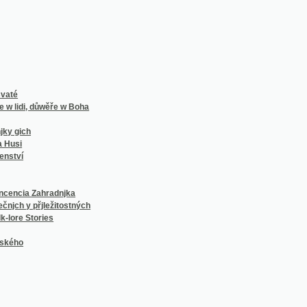
 Zahradnjka
přjležitostných
Stories
í Františka Vaváka, sedláka a rychtáře v Milčicích