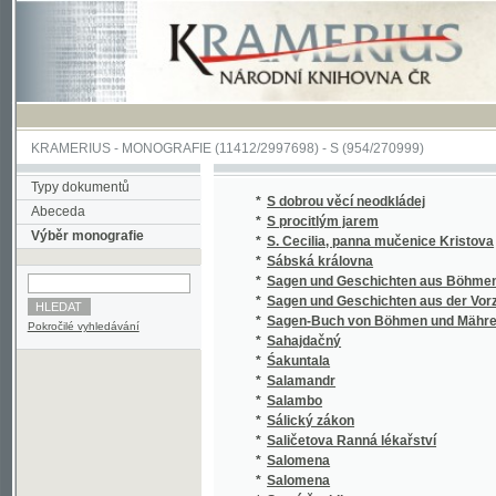
KRAMERIUS
-
MONOGRAFIE
(11412/2997698) -
S (954/270999)
Typy dokumentů
*
S dobrou věcí neodkládej
Abeceda
*
S procitlým jarem
Výběr monografie
*
S. Cecilia, panna mučenice Kristova
*
Sábská královna
*
Sagen und Geschichten aus Böhmen
*
Sagen und Geschichten aus der Vorzeit Bö
*
Sagen-Buch von Böhmen und Mähren.
Pokročilé vyhledávání
*
Sahajdačný
*
Śakuntala
*
Salamandr
*
Salambo
*
Sálický zákon
*
Saličetova Ranná lékařství
*
Salomena
*
Salomena
*
Samá ženidla
*
Sammlung auserlesener Abhandlungen über
*
Sammlung auserlesener Abhandlungen über