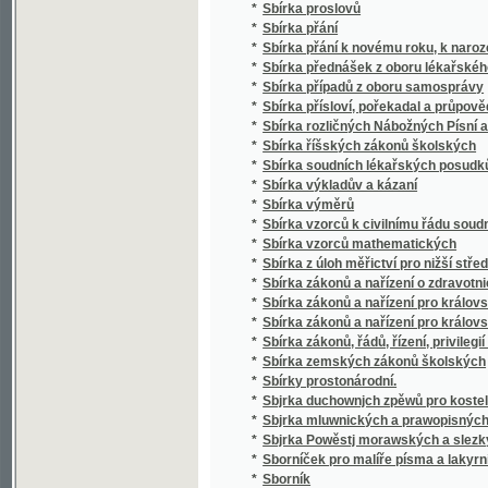
*
Sbírka soudních lékařských posudků (superar
*
Sbírka výkladův a kázaní
*
Sbírka výměrů
*
Sbírka vzorců k civilnímu řádu soudnímu a
*
Sbírka vzorců mathematických
*
Sbírka z úloh měřictví pro nižší střední, m
*
Sbírka zákonů a nařízení o zdravotnictví, s
*
Sbírka zákonů a nařízení pro království Če
*
Sbírka zákonů a nařízení pro království Česk
*
Sbírka zákonů, řádů, řízení, privilegií a list
*
Sbírka zemských zákonů školských
*
Sbírky prostonárodní.
*
Sbjrka duchownjch zpěwů pro kostelnj i do
*
Sbjrka mluwnických a prawopisných prawid
*
Sbjrka Powěstj morawských a slezkých.
*
Sborníček pro malíře písma a lakyrníky
*
Sborník
*
Sborník dějepisných prací bývalých žáků V
*
Sborník historický vydaný na oslavu desítile
*
Sborník historický.
*
Sborník hospodářský
*
Sborník hospodářský
*
Sborník illustrovaných románů
*
Sborník okresu hlineckého
*
Sborník poliklinický
*
Sborník prací filologických vydaný na oslavu
*
Sborník průmyslnický