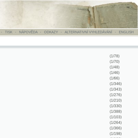
OVĚDA
-
ODKAZY
-
ALTERNATIVNÍ VYHLEDÁVÁNÍ
-
ENGLISH
(1/78)
(1/70)
(1/48)
(1/46)
(1/66)
(1/346)
(1/343)
(1/276)
(1/210)
(1/330)
(1/388)
(1/103)
(1/264)
(1/366)
(1/198)
(1/100)
(1/884)
(1/416)