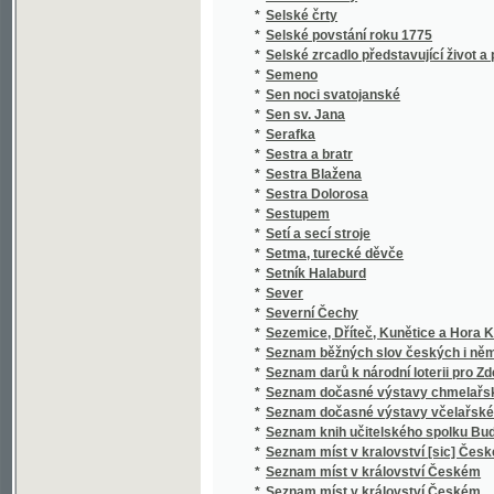
*
Severní Čechy
*
Sezemice, Dříteč, Kunětice a Hora Kunětick
*
Seznam běžných slov českých i německých a 
*
Seznam darů k národní loterii pro Zdeňku H
*
Seznam dočasné výstavy chmelařské ze skl
*
Seznam dočasné výstavy včelařské pořádan
*
Seznam knih učitelského spolku Budeč v Lo
*
Seznam míst v kralovství [sic] Českém
*
Seznam míst v království Českém
*
Seznam míst v království Českém
*
Seznam obcí a úřadů na Podkarpatské Rusi
*
Seznam občasné výstavy bravu vepřového
*
Seznam občasné výstavy hospod. plodin a j
*
Seznam občasné výstavy koní pořádané od 1
*
Seznam občasné výstavy mlékařské
*
Seznam občasné výstavy ovcí
*
Seznam občasné výstavy skotu plemenného 
*
Seznam občasné výstavy žírného dobytka
*
Seznam pro výstavu ovoce, pořádanou skupi
*
Seznam příspěvků sboru ke zřízení českého 
*
Seznam rostlin květeny české
*
Seznam Slow a průpowědj českých we Slow
*
Seznam ssavectva a ptactva Českého mus
*
Seznam umělecké výstavy
*
Seznam veškerých nejdůležitějších časopis
*
Seznam všech poštovních, železničních, ry
*
Seznam výstavy 10 velkých kartonů Jana Bed