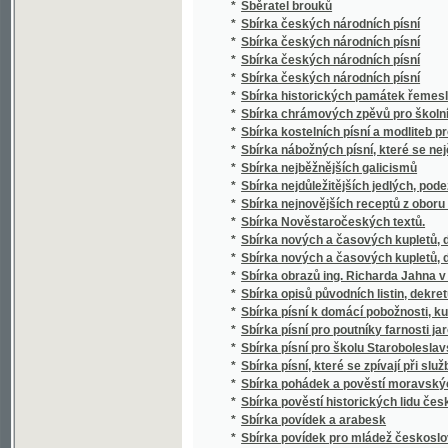
*
Sbírka historických památek řemesla kože
*
Sbírka chrámových zpěvů pro školní mládež
*
Sbírka kostelních písní a modliteb pro mlá
*
Sbírka nábožných písní, které se nejčastěji
*
Sbírka nejběžnějších galicismů
*
Sbírka nejdůležitějších jedlých, podezřelých
*
Sbírka nejnovějších receptů z oboru vinařství
*
Sbírka Nověstaročeských textů.
*
Sbírka nových a časových kupletů, dvojzpě
*
Sbírka nových a časových kupletů, dvojzpě
*
Sbírka obrazů ing. Richarda Jahna v Praze
*
Sbírka opisů původních listin, dekretů a priv
*
Sbírka písní k domácí pobožnosti, ku mši sv
*
Sbírka písní pro poutníky farnosti jaroměřic
*
Sbírka písní pro školu Staroboleslavskou, Lh
*
Sbírka písní, které se zpívají při službách
*
Sbírka pohádek a pověstí moravských zvláš
*
Sbírka pověstí historických lidu českého v 
*
Sbírka povídek a arabesk
*
Sbírka povídek pro mládež českoslovansko
*
Sbírka proslovů
*
Sbírka přání
*
Sbírka přání k novému roku, k narozeninám,
*
Sbírka přednášek z oboru lékařského
*
Sbírka případů z oboru samosprávy
*
Sbírka přísloví, pořekadal a průpovědí, krerý
*
Sbírka rozličných Nábožných Písní a Litanií
*
Sbírka říšských zákonů školských