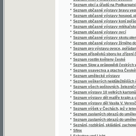
*
Seznam výstavy děl malíře krajin a genru K
*
Seznam výstavy děl Vasila V. Veresčagina
*
Seznam výšek v Čechách, jež v letech 1877 
*
Seznam zaslaných obrazů do umělecké výsta
*
Seznam zaslaných obrazů do umělecké výsta
*
Seznání, rozbírání, skládání, zachowání a či
*
Sfinx
*
Schatten und Licht
*
Schematismus der Bierbrauereien in Böhme
*
Schematismus für das Königreich Böheim
*
Schematismus für das Königreich Böhmen
*
Schematismus obecného školstva na Mora
*
Schematismus školních úřadův, škol obecný
*
Schematismus velkostatků v království Č
*
Schematismus, vydaný výborem zemským kr
*
Schilder-Schau
*
Schiller
*
Schillerova Panna Orleanská
*
Schillerovy Vycházky po Praze a okolí.
*
Schlesiens Landesvertretung und Landeshaus
*
Schneeblumen
*
Schneller Rathgeber bei Zahlungen zunächs
*
Schoedlerova Kniha přírody
*
Schul- und Erziehungsreden
*
Schulatlas
*
Schule der böhmischen Sprache für Deutsc
*
Schule der böhmischen Sprache für Deutsc