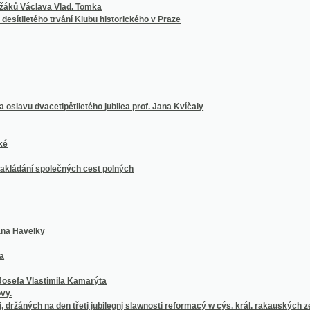
í společných cest polných
elky
lastimila Kamarýta
ých na den třetj jubilegnj slawnosti reformacý w cýs. král. rakauských zemjch
, důwěře w Boha
h