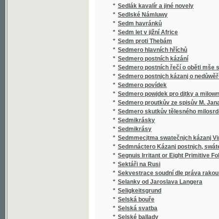
*
Sedmero skutkův tělesného milosrdenství
*
Sedmikrásky
*
Sedmikrásy
*
Sedmmecjtma swatečnjch kázanj Vincencia
*
Sedmnáctero Kázanj postnjch, swátečnjch y 
*
Segnuis Irritant or Eight Primitive Folk-lore 
*
Sektáři na Rusi
*
Sekvestrace soudní dle práva rakouského
*
Selanky od Jaroslava Langera
*
Seligkeitsgrund
*
Selská bouře
*
Selská svatba
*
Selské ballady
*
Selské črty
*
Selské povstání roku 1775
*
Selské zrcadlo představující život a působen
*
Semeno
*
Sen noci svatojanské
*
Sen sv. Jana
*
Serafka
*
Sestra a bratr
*
Sestra Blažena
*
Sestra Dolorosa
*
Sestupem
*
Setí a secí stroje
*
Setma, turecké děvče
*
Setník Halaburd
*
Sever