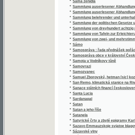
*
Sammlung belehrender und unterhaltender 
*
Sammlung der politischen Gesetze und Vero
*
Sammlung von dreyhundert achtzig neun Sät
*
Sammlung von Tafeln zur Erleichterung des
*
Sammlung von zwei- und mehrstimmigen Li
*
Sámo
*
Samospráva : řada přednášek pořádaných 
*
Samospráva obce v království Českém
*
Samota u Vodníkovy tůně
*
Samovrazi
*
Samozvanec
*
Samuel Zborovský, hetman [sic] kozákův Z
*
San Remo, klimatická stanice na Rivieře
*
Sanace státních financí československých :
*
Santa Lucia
*
Sardanapal
*
Satan
*
Satan a jeho říše
*
Satanela
*
Satyrické črty a zbylé epigramy Karla Havl
*
Sazavo Emmauzskoje svjatoe blagověstvov
*
Sázavské vlny
*
Sběratel brouků
*
Sbírka českých národních písní
*
Sbírka českých národních písní
*
Sbírka českých národních písní
*
Sbírka českých národních písní