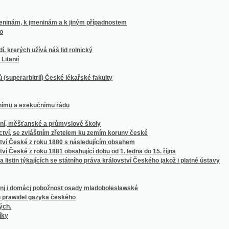
bitrií) České lékařské fakulty
 exekučnímu řádu
ěšťanské a průmyslové školy
e zvláštním zřetelem ku zemím koruny české
ské z roku 1880 s následujícím obsahem
é z roku 1881 obsahující dobu od 1. ledna do 15. října
in týkajících se státního práva království Českého jakož i platné ústavy
mácj pobožnost osady mladoboleslawské
el gazyka českého
áclava Vlad. Tomka
tého trvání Klubu historického v Praze
 dvacetipětiletého jubilea prof. Jana Kvíčaly