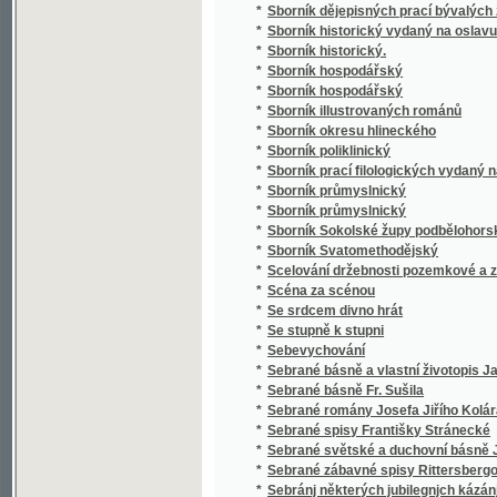
*
Sborník průmyslnický
*
Sborník Sokolské župy podbělohorské
*
Sborník Svatomethodějský
*
Scelování držebnosti pozemkové a zakládán
*
Scéna za scénou
*
Se srdcem divno hrát
*
Se stupně k stupni
*
Sebevychování
*
Sebrané básně a vlastní životopis Jana Hav
*
Sebrané básně Fr. Sušila
*
Sebrané romány Josefa Jiřího Kolára
*
Sebrané spisy Františky Stránecké
*
Sebrané světské a duchovní básně Josefa V
*
Sebrané zábavné spisy Rittersbergovy.
*
Sebránj některých jubilegnjch kázánj, držán
*
Sedlák kavalír a jiné novely
*
Sedlské Námluwy
*
Sedm havránků
*
Sedm let v jižní Africe
*
Sedm proti Thebám
*
Sedmero hlavních hříchů
*
Sedmero postních kázání
*
Sedmero postních řečí o oběti mše svaté
*
Sedmero postnjch kázanj o nedůwěře w lidi
*
Sedmero povídek
*
Sedmero powjdek pro djtky a milownjky gic
*
Sedmero proutkův ze spisův M. Jana Husi