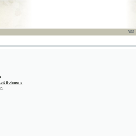
RSS
-
TISK
-
NÁP
hmens
 Kinder-Krankheiten
 Kinder-Krankheiten