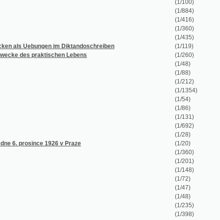
(1/360)
(1/435)
gen im Diktandoschreiben
(1/119)
ktischen Lebens
(1/260)
(1/48)
(1/88)
(1/212)
(1/1354)
(1/54)
(1/86)
(1/131)
(1/692)
(1/28)
 1926 v Praze
(1/20)
(1/360)
(1/201)
(1/148)
(1/72)
(1/47)
(1/48)
(1/235)
(1/398)
(1/60)
(1/23)
(1/26)
(1/38)
(1/36)