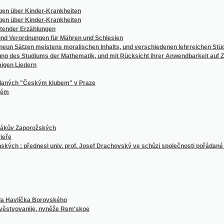
Erzählungen
rdnungen für Mähren und Schlesien
zen meistens moralischen Inhalts, und verschiedenen lehrreichen Stücken als Uebun
 Studiums der Mathematik, und mit Rücksicht ihrer Anwendbarkeit auf Zwecke des pra
edern
"Českým klubem" v Praze
aporožských
 přednesl univ. prof. Josef Drachovský ve schůzi společnosti pořádané dne 6. prosince
íčka Borovského
anije, nyněže Rem'skoe