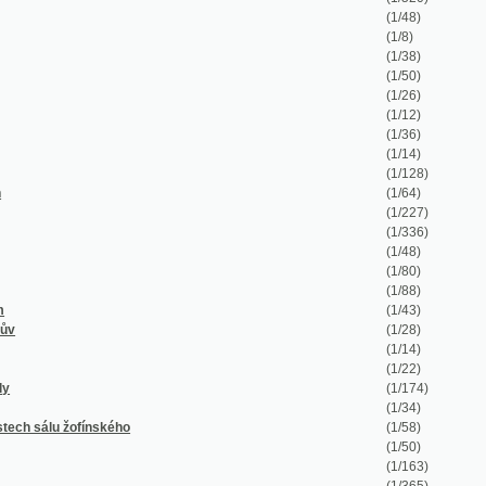
(1/14)
(1/22)
(1/174)
(1/34)
nského
(1/58)
(1/50)
(1/163)
(1/365)
(1/37)
(1/1623)
(1/573)
(1/136)
vě 1895
(1/326)
(1/1278)
(1/259)
(1/712)
(1/972)
(1/196)
(1/70)
(1/592)
(1/252)
ann
(1/50)
(1/1056)
(1/326)
(1/60)
(1/180)
(1/124)