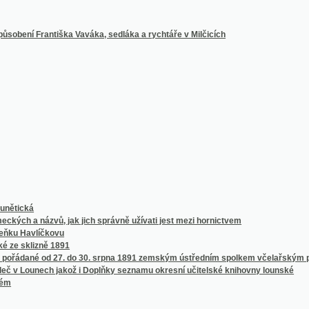
á
názvů, jak jich správně užívati jest mezi hornictvem
avlíčkovu
izně 1891
é od 27. do 30. srpna 1891 zemským ústředním spolkem včelařským pro království 
unech jakož i Doplňky seznamu okresní učitelské knihovny lounské
ečmenů ze sklizně 1891
1. do 13. července 1891
pořádané od 21. do 24. června 1891
nou Zahradnictví v pavilonu Květeny
národního divadla v Praze od 14. dubna 1851 do října 1861 věnovaných
njku latinsko-česko-německém
eum v Praze
ů světových s úplným přehledem českých časopisů insertních
chlověstních a paroplavebních stanic v mocnářství Uhersko-Rakouském
ř. Overbecka, jakož i jiných děl téhož mistra i různých jeho současníkův