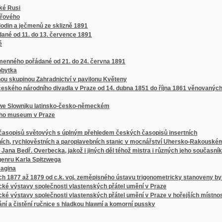
arla Spitzwega
až 1879 od c.k. voj. zeměpisného ústavu trigonometricky stanoveny byly
vy společnosti vlastenských přátel umění v Praze
vy společnosti vlastenských přátel umění v Praze v hořejších místnostech sálu žofí
stění ručnice s hladkou hlawní a komorní pussky
n, Mähren und Schlesien
vě
ch, středních a ústavů učitelských, pak průmyslových a hospodářských škol na Mora
eském
álovství Českého v červenci 1898
halt (von ihren Anfängen bis zur neuesten Zeit)
t für Fremde in den böhmischen Bädern, oder, Unentbehrlischer Rathgeber für Jederm
he.
he.