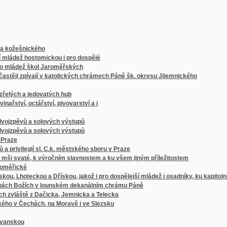
šnického
 hostomickou i pro dospělé
dež škol Jaroměřských
 zpívají v katolických chrámech Páně šk. okresu Jilemnického
 a jedovatých hub
, octářství, pivovarství a j
vů a solových výstupů
vů a solových výstupů
ilegií sl. C.k. městského sboru v Praze
até, k výročním slavnostem a ku všem jiným příležitostem
ké
oteckou a Dřískou, jakož i pro dospělejší mládež i osadníky, ku kapitolnímu děkanství p
 Božích v lounském dekanálním chrámu Páně
tě z Dačicka, Jemnicka a Telecka
Čechách, na Moravě i ve Slezsku
u
 k jmeninám a k jiným případnostem
ch užívá náš lid rolnický