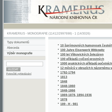
KRAMERIUS
-
MONOGRAFIE
(11412/2997698) -
1 (14/3026)
Typy dokumentů
*
10 šprýmovných humoresek českého venk
Abeceda
*
100 Jahre Eisenwerk Witkowitz
Výběr monografie
*
100 let Vítkovických železáren
*
100 příkladů cvičení prostných
*
1000 praktických příkladů početních ze živo
*
12 měsíců v obrazích k názornému vyučová
*
1792-1794
Pokročilé vyhledávání
*
1813
*
1848
*
1848-1860
*
1848-1866
*
1869-1878, 1894-1936
*
1878
*
189 - H - 981