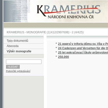
KRAMERIUS
-
MONOGRAFIE
(11412/2997698) -
2 (4/425)
Typy dokumentů
*
21 poprsí v triforiu dómu sv. Víta v Praze
Abeceda
*
24 Cadenzen und Versetten für die Orgel n
Výběr monografie
*
25 let pokračovací školy průmyslové a 20 let
*
250.000
Pokročilé vyhledávání