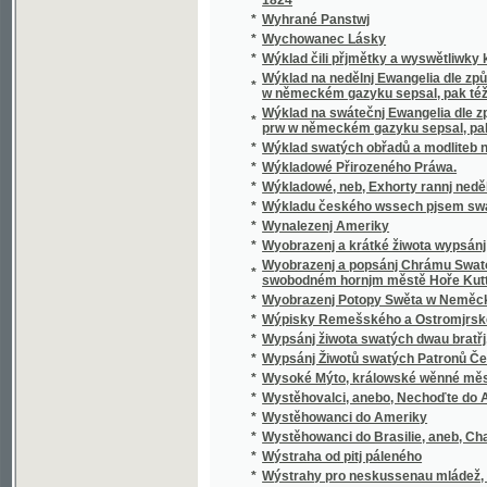
*
Wyobrazenj a krátké žiwota wypsánj oslawen
Wyobrazenj a popsánj Chrámu Swatobarbor
*
swobodném hornjm městě Hoře Kuttné, před č
*
Wyobrazenj Potopy Swěta w Neměckém gaz
*
Wýpisky Remešského a Ostromjrského Ew
*
Wypsánj žiwota swatých dwau bratřj, Biskup
*
Wypsánj Žiwotů swatých Patronů Českých, 
*
Wysoké Mýto, králowské wěnné město w Č
*
Wystěhovalci, anebo, Nechoďte do Ameriky, 
*
Wystěhowanci do Ameriky
*
Wystěhowanci do Brasilie, aneb, Chatrč u G
*
Wýstraha od pitj páleného
*
Wýstrahy pro neskussenau mládež, aneb: S
*
Wyswětlena přjslowj česká aneb wyobrazenj
*
Wýtah Cwikánj a Prawidel w uměnj zbranjm
Wýtah z německé mluwnice, aneb, Nápomocná
*
brzce a prawidelně se naučiti
*
Wýtah z prawidel k cwičenj cýs. král. pěchot
*
Wýtah z Řádu celnjho a státnjho monopolu 
*
Wýtah z Ustanowenj prwnj rakauské společn
Wýtah ze sstatutů (čili prawidel) prwnj rak
*
wyswětlenjm a bližssjm určenjm kolikerých
Wyučowánj w náboženstwj pro dospělegssj m
*
známosti náboženstwj ... rozssiřiti a upewniti
*
Wyzrazené tagemstwj
*
Wyzwědač
*
Wzájemnost we příkladech mezi Čechy, Mora
*
Wzdělánj člowěka, gaký býti má, aby mu dle 
*
Wzděláwající powídky