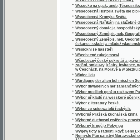
Wšeobecný český sekretář a práwní přítel, k
*
zadání, smlauwy, kšafty, kwitance, oznámení
w Česchách, na Moravě a w Slezku platných 
*
Wůdce lidu
*
Würdigung der alten böhmischen Geschicht
*
Wýbor diwadelnjch her zahraničných.
*
Wýbor modliteb genžto rozkazem Papežské s
*
Wýbor přjkladů na wesskeré učenj katolick
*
Wýbor z literatury české.
*
Wýbor ze spisowatelů řeckých.
*
Wyborná Pražská kuchařská kniha
*
Wýborné duchowní cwičení w prawém křes
*
Wýborný kregčj z Pekyngu
Wýgew ucty a radosti, když Geho Excellenc
*
Nemyśle Pán panstwj Moraweckého a hradu M
1824
*
Wyhrané Panstwj
*
Wychowanec Lásky
*
Wýklad čili přjmětky a wyswětliwky ku Sláw
Wýklad na nedělnj Ewangelia dle způsobu w
*
w německém gazyku sepsal, pak též w česst
Wýklad na swátečnj Ewangelia dle způsobu
*
prw w německém gazyku sepsal, pak též w č
*
Wýklad swatých obřadů a modliteb na křížo
*
Wýkladowé Přirozeného Práwa.
*
Wýkladowé, neb, Exhorty rannj nedělnj a ně
*
Wýkladu českého wssech pjsem swatých
*
Wynalezenj Ameriky