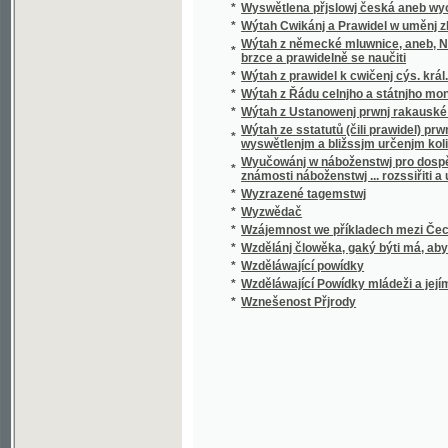
*
Wzděláwající Powídky mládeži a jejím přáte
*
Wznešenost Přjrody