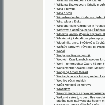
*
Wladimjr, anebo, Wywrácenj hradu Bukows
*
Wlastenský kalendář na přestupný rok
*
Wlastimila, aneb, Šwédowé w Čechách
*
Wltžkův barevný Průvodce po Praze
*
Wodař
*
Wogta, poctiwý nágemnjk
*
Wogtěch Krasil, aneb, Nawedenj k rozumné
*
Wohl – untersuchter Zwerg / Baum / oder Grü
*
Wohlerfahrner Zwerg-Baum-Meister
*
Wolfgang Amad. Mozart
*
Wortregister als Anhang zu dem Lateinisc
*
Wothlós pěsni ruskich
*
Wpád Mongolů do Morawy
*
Wratislaw.
*
Wraucý modlenj a zpěwy nábožnéhého lidu 
Wrtkawé sstěstj, to gest, Hystorycké rozgjm
*
stálého nenj, než wssecko časem migj
*
Wssecka Pomoc přícházý s hůry
*
Wssecko na opak, aneb, Těsnossilowa Aničk
*
Wsseobecná Historia swěta dle biblických 
*
Wsseobecná Kronyka Swěta
*
Wsseobecná Nařjkánj na služebné děwečky 
*
Wsseobecný domácj a hospodářský kalendá
*
Wsseobecný Zeměpis, neb, Geografia we tře
Wsseobecný Zeměpis, neb, Geografia we třec
*
čekance sskolnj a mládež wlastenskau
*
Wssickni se hassteřj
*
Wšeobecné rukojemstwí