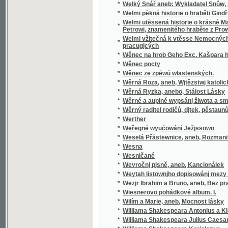
pracugjcých
*
Wěnec na hrob Geho Exc. Kašpara hraběte 
*
Wěnec pocty
*
Wěnec ze zpěwů wlastenských.
*
Wěrná Roza, aneb, Wjtězstwj katolického n
*
Wěrná Ryzka, anebo, Stálost Lásky
*
Wěrné a auplné wypsánj žiwota a smrti sw
*
Wěrný raditel rodičů, djtek, pěstaunů, a včite
*
Werther
*
Weřegné wyučowání Ježjssowo
*
Weselá Přástewnice, aneb, Rozmanité wypra
*
Wesna
*
Wesničané
*
Weyročnj pjsně, aneb, Kancionálek
*
Weytah listownjho dopisowánj mezy Řjms
*
Wezjr Ibrahim a Bruno, aneb, Bez prawé wjry
*
Wiesnerovo pohádkové album. I.
*
Wilím a Marie, aneb, Mocnost lásky
*
Williama Shakespeara Antonius a Kleopatra
*
Williama Shakespeara Julius Caesar
*
Williama Shakespeara Koriolanus
*
Williama Shakespeara Othello mouřenín be
*
Wina a newina
*
Wina a smír
*
Winterfreuden für Kinder von jeden Alter, we
*
Wíra, wlast a láska
*
Wirtschaftliche Gärtneren in freundschaftli
*
Wjtězstwj a odměna, nebo, Přjběhowé swat