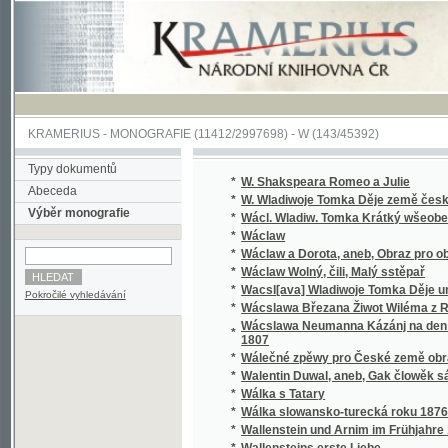
KRAMERIUS
-
MONOGRAFIE
(11412/2997698) -
W (143/45392)
Typy dokumentů
*
W. Shakspeara Romeo a Julie
Abeceda
*
W. Wladiwoje Tomka Děje země české
Výběr monografie
*
Wácl. Wladiw. Tomka Krátký wšeobecný děj
*
Wáclaw
*
Wáclaw a Dorota, aneb, Obraz pro obecný l
*
Wáclaw Wolný, čili, Malý sstěpař
*
Wacsl[ava] Wladiwoje Tomka Děje universit
Pokročilé vyhledávání
*
Wácslawa Březana Žiwot Wiléma z Rosenbe
Wácslawa Neumanna Kázánj na den Sw. Baro
*
1807
*
Wálečné zpěwy pro České země obrance
*
Walentin Duwal, aneb, Gak člowěk sám od se
*
Wálka s Tatary
*
Wálka slowansko-turecká roku 1876
*
Wallenstein und Arnim im Frühjahre 1632
*
Wallensteins erste Liebe
*
Walter, anebo : Stálost lásky
*
Walter, anebo, Stálost lásky