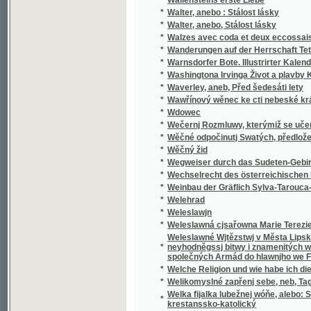
*
Walzes avec coda et deux eccossaises pour 
*
Wanderungen auf der Herrschaft Tetschen
*
Warnsdorfer Bote. Illustrirter Kalender für d
*
Washingtona Irvinga Život a plavby Krištof
*
Waverley, aneb, Před šedesáti lety
*
Wawřínový wěnec ke cti nebeské králowny
*
Wdowec
*
Wečernj Rozmluwy, kterýmiž se učenj cjrkw
*
Wěčné odpočinutj Swatých, předložené od R
*
Wěčný žid
*
Wegweiser durch das Sudeten-Gebirge
*
Wechselrecht des österreichischen Kaisers
*
Weinbau der Gräflich Sylva-Tarouca-Nostit
*
Welehrad
*
Weleslawjn
*
Weleslawná cjsařowna Marie Terezie a powěs
Weleslawné Wjtězstwj v Města Lipska w Sas
*
neyhodněgssj bitwy i znamenitých woganský
společných Armád do hlawnjho we Francauz
*
Welche Religion und wie habe ich dieselbe m
*
Welikomyslné zapřenj sebe, neb, Tagná lásk
Welka fijalka lubežnej wóňe, alebo: Sbierka
*
krestanssko-katolický
*
Welký Snář aneb: Wykladatel Snůw, podle kte
*
Welmi pěkná historie o hraběti Gindřichowi
Welmi utěssená historie o krásné Mageloně,
*
Petrowi, znamenitého hraběte z Prowincí sy
Welmi vžitečná k vtěsse Nemocných a Vmjr
*