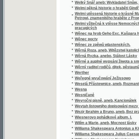
pracugjcých
*
Wěnec na hrob Geho Exc. Kašpara hraběte 
*
Wěnec pocty
*
Wěnec ze zpěwů wlastenských.
*
Wěrná Roza, aneb, Wjtězstwj katolického n
*
Wěrná Ryzka, anebo, Stálost Lásky
*
Wěrné a auplné wypsánj žiwota a smrti sw
*
Wěrný raditel rodičů, djtek, pěstaunů, a včite
*
Werther
*
Weřegné wyučowání Ježjssowo
*
Weselá Přástewnice, aneb, Rozmanité wypra
*
Wesna
*
Wesničané
*
Weyročnj pjsně, aneb, Kancionálek
*
Weytah listownjho dopisowánj mezy Řjms
*
Wezjr Ibrahim a Bruno, aneb, Bez prawé wjry
*
Wiesnerovo pohádkové album. I.
*
Wilím a Marie, aneb, Mocnost lásky
*
Williama Shakespeara Antonius a Kleopatra
*
Williama Shakespeara Julius Caesar
*
Williama Shakespeara Koriolanus
*
Williama Shakespeara Othello mouřenín be
*
Wina a newina
*
Wina a smír
*
Winterfreuden für Kinder von jeden Alter, we
*
Wíra, wlast a láska
*
Wirtschaftliche Gärtneren in freundschaftli
*
Wjtězstwj a odměna, nebo, Přjběhowé swat