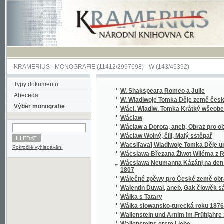
KRAMERIUS
-
MONOGRAFIE
(11412/2997698) -
W (143/45392)
Typy dokumentů
*
W. Shakspeara Romeo a Julie
Abeceda
*
W. Wladiwoje Tomka Děje země české
Výběr monografie
*
Wácl. Wladiw. Tomka Krátký wšeobecný děj
*
Wáclaw
*
Wáclaw a Dorota, aneb, Obraz pro obecný l
*
Wáclaw Wolný, čili, Malý sstěpař
*
Wacsl[ava] Wladiwoje Tomka Děje universit
Pokročilé vyhledávání
*
Wácslawa Březana Žiwot Wiléma z Rosenbe
Wácslawa Neumanna Kázánj na den Sw. Baro
*
1807
*
Wálečné zpěwy pro České země obrance
*
Walentin Duwal, aneb, Gak člowěk sám od se
*
Wálka s Tatary
*
Wálka slowansko-turecká roku 1876
*
Wallenstein und Arnim im Frühjahre 1632
*
Wallensteins erste Liebe
*
Walter, anebo : Stálost lásky
*
Walter, anebo, Stálost lásky