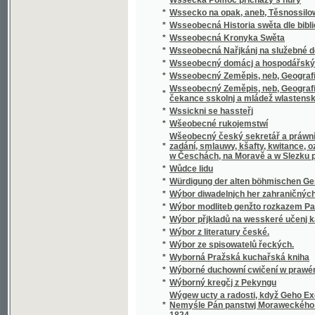
Wšeobecný český sekretář a práwní přítel, k
*
zadání, smlauwy, kšafty, kwitance, oznámení
w Česchách, na Moravě a w Slezku platných 
*
Wůdce lidu
*
Würdigung der alten böhmischen Geschicht
*
Wýbor diwadelnjch her zahraničných.
*
Wýbor modliteb genžto rozkazem Papežské s
*
Wýbor přjkladů na wesskeré učenj katolick
*
Wýbor z literatury české.
*
Wýbor ze spisowatelů řeckých.
*
Wyborná Pražská kuchařská kniha
*
Wýborné duchowní cwičení w prawém křes
*
Wýborný kregčj z Pekyngu
Wýgew ucty a radosti, když Geho Excellenc
*
Nemyśle Pán panstwj Moraweckého a hradu M
1824
*
Wyhrané Panstwj
*
Wychowanec Lásky
*
Wýklad čili přjmětky a wyswětliwky ku Sláw
Wýklad na nedělnj Ewangelia dle způsobu w
*
w německém gazyku sepsal, pak též w česst
Wýklad na swátečnj Ewangelia dle způsobu
*
prw w německém gazyku sepsal, pak též w č
*
Wýklad swatých obřadů a modliteb na křížo
*
Wýkladowé Přirozeného Práwa.
*
Wýkladowé, neb, Exhorty rannj nedělnj a ně
*
Wýkladu českého wssech pjsem swatých
*
Wynalezenj Ameriky