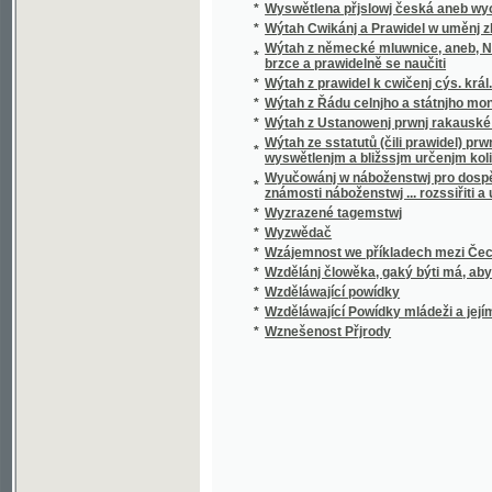
*
Wzděláwající Powídky mládeži a jejím přáte
*
Wznešenost Přjrody