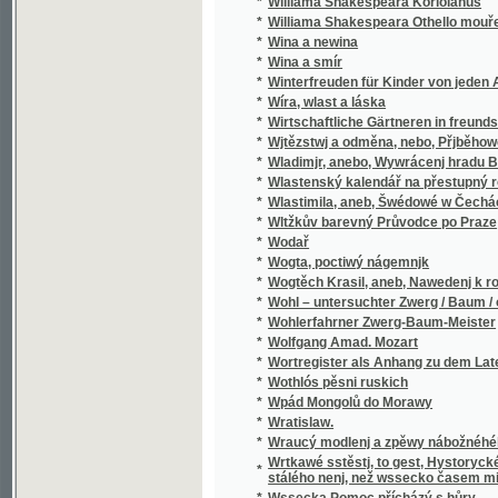
*
Wladimjr, anebo, Wywrácenj hradu Bukows
*
Wlastenský kalendář na přestupný rok
*
Wlastimila, aneb, Šwédowé w Čechách
*
Wltžkův barevný Průvodce po Praze
*
Wodař
*
Wogta, poctiwý nágemnjk
*
Wogtěch Krasil, aneb, Nawedenj k rozumné
*
Wohl – untersuchter Zwerg / Baum / oder Grü
*
Wohlerfahrner Zwerg-Baum-Meister
*
Wolfgang Amad. Mozart
*
Wortregister als Anhang zu dem Lateinisc
*
Wothlós pěsni ruskich
*
Wpád Mongolů do Morawy
*
Wratislaw.
*
Wraucý modlenj a zpěwy nábožnéhého lidu 
Wrtkawé sstěstj, to gest, Hystorycké rozgjm
*
stálého nenj, než wssecko časem migj
*
Wssecka Pomoc přícházý s hůry
*
Wssecko na opak, aneb, Těsnossilowa Aničk
*
Wsseobecná Historia swěta dle biblických 
*
Wsseobecná Kronyka Swěta
*
Wsseobecná Nařjkánj na služebné děwečky 
*
Wsseobecný domácj a hospodářský kalendá
*
Wsseobecný Zeměpis, neb, Geografia we tře
Wsseobecný Zeměpis, neb, Geografia we třec
*
čekance sskolnj a mládež wlastenskau
*
Wssickni se hassteřj
*
Wšeobecné rukojemstwí