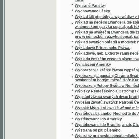
*
Wyobrazenj a krátké žiwota wypsánj oslawen
Wyobrazenj a popsánj Chrámu Swatobarbor
*
swobodném hornjm městě Hoře Kuttné, před č
*
Wyobrazenj Potopy Swěta w Neměckém gaz
*
Wýpisky Remešského a Ostromjrského Ew
*
Wypsánj žiwota swatých dwau bratřj, Biskup
*
Wypsánj Žiwotů swatých Patronů Českých, 
*
Wysoké Mýto, králowské wěnné město w Č
*
Wystěhovalci, anebo, Nechoďte do Ameriky, 
*
Wystěhowanci do Ameriky
*
Wystěhowanci do Brasilie, aneb, Chatrč u G
*
Wýstraha od pitj páleného
*
Wýstrahy pro neskussenau mládež, aneb: S
*
Wyswětlena přjslowj česká aneb wyobrazenj
*
Wýtah Cwikánj a Prawidel w uměnj zbranjm
Wýtah z německé mluwnice, aneb, Nápomocná
*
brzce a prawidelně se naučiti
*
Wýtah z prawidel k cwičenj cýs. král. pěchot
*
Wýtah z Řádu celnjho a státnjho monopolu 
*
Wýtah z Ustanowenj prwnj rakauské společn
Wýtah ze sstatutů (čili prawidel) prwnj rak
*
wyswětlenjm a bližssjm určenjm kolikerých
Wyučowánj w náboženstwj pro dospělegssj m
*
známosti náboženstwj ... rozssiřiti a upewniti
*
Wyzrazené tagemstwj
*
Wyzwědač
*
Wzájemnost we příkladech mezi Čechy, Mora
*
Wzdělánj člowěka, gaký býti má, aby mu dle 
*
Wzděláwající powídky