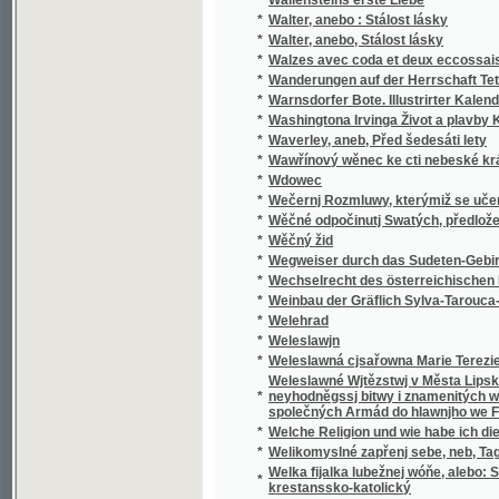
*
Walzes avec coda et deux eccossaises pour 
*
Wanderungen auf der Herrschaft Tetschen
*
Warnsdorfer Bote. Illustrirter Kalender für d
*
Washingtona Irvinga Život a plavby Krištof
*
Waverley, aneb, Před šedesáti lety
*
Wawřínový wěnec ke cti nebeské králowny
*
Wdowec
*
Wečernj Rozmluwy, kterýmiž se učenj cjrkw
*
Wěčné odpočinutj Swatých, předložené od R
*
Wěčný žid
*
Wegweiser durch das Sudeten-Gebirge
*
Wechselrecht des österreichischen Kaisers
*
Weinbau der Gräflich Sylva-Tarouca-Nostit
*
Welehrad
*
Weleslawjn
*
Weleslawná cjsařowna Marie Terezie a powěs
Weleslawné Wjtězstwj v Města Lipska w Sas
*
neyhodněgssj bitwy i znamenitých woganský
společných Armád do hlawnjho we Francauz
*
Welche Religion und wie habe ich dieselbe m
*
Welikomyslné zapřenj sebe, neb, Tagná lásk
Welka fijalka lubežnej wóňe, alebo: Sbierka
*
krestanssko-katolický
*
Welký Snář aneb: Wykladatel Snůw, podle kte
*
Welmi pěkná historie o hraběti Gindřichowi
Welmi utěssená historie o krásné Mageloně,
*
Petrowi, znamenitého hraběte z Prowincí sy
Welmi vžitečná k vtěsse Nemocných a Vmjr
*