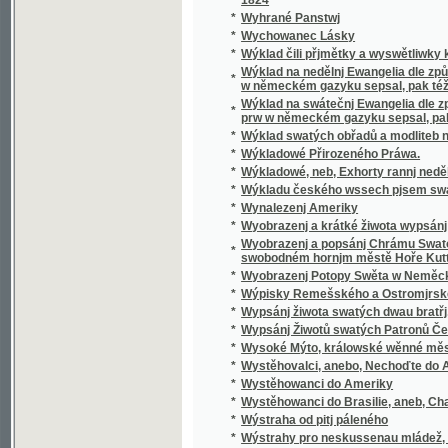
*
Wyobrazenj a krátké žiwota wypsánj oslawen
Wyobrazenj a popsánj Chrámu Swatobarbor
*
swobodném hornjm městě Hoře Kuttné, před č
*
Wyobrazenj Potopy Swěta w Neměckém gaz
*
Wýpisky Remešského a Ostromjrského Ew
*
Wypsánj žiwota swatých dwau bratřj, Biskup
*
Wypsánj Žiwotů swatých Patronů Českých, 
*
Wysoké Mýto, králowské wěnné město w Č
*
Wystěhovalci, anebo, Nechoďte do Ameriky, 
*
Wystěhowanci do Ameriky
*
Wystěhowanci do Brasilie, aneb, Chatrč u G
*
Wýstraha od pitj páleného
*
Wýstrahy pro neskussenau mládež, aneb: S
*
Wyswětlena přjslowj česká aneb wyobrazenj
*
Wýtah Cwikánj a Prawidel w uměnj zbranjm
Wýtah z německé mluwnice, aneb, Nápomocná
*
brzce a prawidelně se naučiti
*
Wýtah z prawidel k cwičenj cýs. král. pěchot
*
Wýtah z Řádu celnjho a státnjho monopolu 
*
Wýtah z Ustanowenj prwnj rakauské společn
Wýtah ze sstatutů (čili prawidel) prwnj rak
*
wyswětlenjm a bližssjm určenjm kolikerých
Wyučowánj w náboženstwj pro dospělegssj m
*
známosti náboženstwj ... rozssiřiti a upewniti
*
Wyzrazené tagemstwj
*
Wyzwědač
*
Wzájemnost we příkladech mezi Čechy, Mora
*
Wzdělánj člowěka, gaký býti má, aby mu dle 
*
Wzděláwající powídky