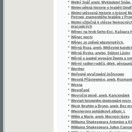
pracugjcých
*
Wěnec na hrob Geho Exc. Kašpara hraběte 
*
Wěnec pocty
*
Wěnec ze zpěwů wlastenských.
*
Wěrná Roza, aneb, Wjtězstwj katolického n
*
Wěrná Ryzka, anebo, Stálost Lásky
*
Wěrné a auplné wypsánj žiwota a smrti sw
*
Wěrný raditel rodičů, djtek, pěstaunů, a včite
*
Werther
*
Weřegné wyučowání Ježjssowo
*
Weselá Přástewnice, aneb, Rozmanité wypra
*
Wesna
*
Wesničané
*
Weyročnj pjsně, aneb, Kancionálek
*
Weytah listownjho dopisowánj mezy Řjms
*
Wezjr Ibrahim a Bruno, aneb, Bez prawé wjry
*
Wiesnerovo pohádkové album. I.
*
Wilím a Marie, aneb, Mocnost lásky
*
Williama Shakespeara Antonius a Kleopatra
*
Williama Shakespeara Julius Caesar
*
Williama Shakespeara Koriolanus
*
Williama Shakespeara Othello mouřenín be
*
Wina a newina
*
Wina a smír
*
Winterfreuden für Kinder von jeden Alter, we
*
Wíra, wlast a láska
*
Wirtschaftliche Gärtneren in freundschaftli
*
Wjtězstwj a odměna, nebo, Přjběhowé swat