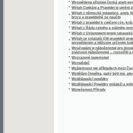
*
Wzděláwající Powídky mládeži a jejím přáte
*
Wznešenost Přjrody