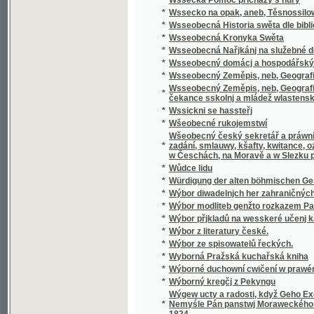
Wšeobecný český sekretář a práwní přítel, k
*
zadání, smlauwy, kšafty, kwitance, oznámení
w Česchách, na Moravě a w Slezku platných 
*
Wůdce lidu
*
Würdigung der alten böhmischen Geschicht
*
Wýbor diwadelnjch her zahraničných.
*
Wýbor modliteb genžto rozkazem Papežské s
*
Wýbor přjkladů na wesskeré učenj katolick
*
Wýbor z literatury české.
*
Wýbor ze spisowatelů řeckých.
*
Wyborná Pražská kuchařská kniha
*
Wýborné duchowní cwičení w prawém křes
*
Wýborný kregčj z Pekyngu
Wýgew ucty a radosti, když Geho Excellenc
*
Nemyśle Pán panstwj Moraweckého a hradu M
1824
*
Wyhrané Panstwj
*
Wychowanec Lásky
*
Wýklad čili přjmětky a wyswětliwky ku Sláw
Wýklad na nedělnj Ewangelia dle způsobu w
*
w německém gazyku sepsal, pak též w česst
Wýklad na swátečnj Ewangelia dle způsobu
*
prw w německém gazyku sepsal, pak též w č
*
Wýklad swatých obřadů a modliteb na křížo
*
Wýkladowé Přirozeného Práwa.
*
Wýkladowé, neb, Exhorty rannj nedělnj a ně
*
Wýkladu českého wssech pjsem swatých
*
Wynalezenj Ameriky