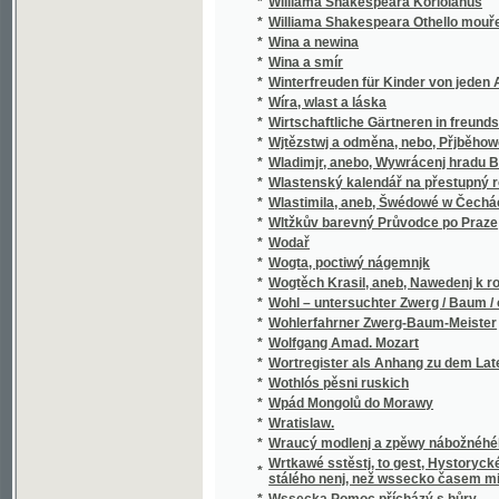
*
Wladimjr, anebo, Wywrácenj hradu Bukows
*
Wlastenský kalendář na přestupný rok
*
Wlastimila, aneb, Šwédowé w Čechách
*
Wltžkův barevný Průvodce po Praze
*
Wodař
*
Wogta, poctiwý nágemnjk
*
Wogtěch Krasil, aneb, Nawedenj k rozumné
*
Wohl – untersuchter Zwerg / Baum / oder Grü
*
Wohlerfahrner Zwerg-Baum-Meister
*
Wolfgang Amad. Mozart
*
Wortregister als Anhang zu dem Lateinisc
*
Wothlós pěsni ruskich
*
Wpád Mongolů do Morawy
*
Wratislaw.
*
Wraucý modlenj a zpěwy nábožnéhého lidu 
Wrtkawé sstěstj, to gest, Hystorycké rozgjm
*
stálého nenj, než wssecko časem migj
*
Wssecka Pomoc přícházý s hůry
*
Wssecko na opak, aneb, Těsnossilowa Aničk
*
Wsseobecná Historia swěta dle biblických 
*
Wsseobecná Kronyka Swěta
*
Wsseobecná Nařjkánj na služebné děwečky 
*
Wsseobecný domácj a hospodářský kalendá
*
Wsseobecný Zeměpis, neb, Geografia we tře
Wsseobecný Zeměpis, neb, Geografia we třec
*
čekance sskolnj a mládež wlastenskau
*
Wssickni se hassteřj
*
Wšeobecné rukojemstwí