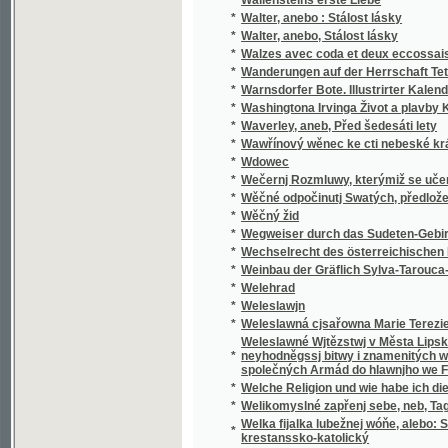
*
Walzes avec coda et deux eccossaises pour 
*
Wanderungen auf der Herrschaft Tetschen
*
Warnsdorfer Bote. Illustrirter Kalender für d
*
Washingtona Irvinga Život a plavby Krištof
*
Waverley, aneb, Před šedesáti lety
*
Wawřínový wěnec ke cti nebeské králowny
*
Wdowec
*
Wečernj Rozmluwy, kterýmiž se učenj cjrkw
*
Wěčné odpočinutj Swatých, předložené od R
*
Wěčný žid
*
Wegweiser durch das Sudeten-Gebirge
*
Wechselrecht des österreichischen Kaisers
*
Weinbau der Gräflich Sylva-Tarouca-Nostit
*
Welehrad
*
Weleslawjn
*
Weleslawná cjsařowna Marie Terezie a powěs
Weleslawné Wjtězstwj v Města Lipska w Sas
*
neyhodněgssj bitwy i znamenitých woganský
společných Armád do hlawnjho we Francauz
*
Welche Religion und wie habe ich dieselbe m
*
Welikomyslné zapřenj sebe, neb, Tagná lásk
Welka fijalka lubežnej wóňe, alebo: Sbierka
*
krestanssko-katolický
*
Welký Snář aneb: Wykladatel Snůw, podle kte
*
Welmi pěkná historie o hraběti Gindřichowi
Welmi utěssená historie o krásné Mageloně,
*
Petrowi, znamenitého hraběte z Prowincí sy
Welmi vžitečná k vtěsse Nemocných a Vmjr
*