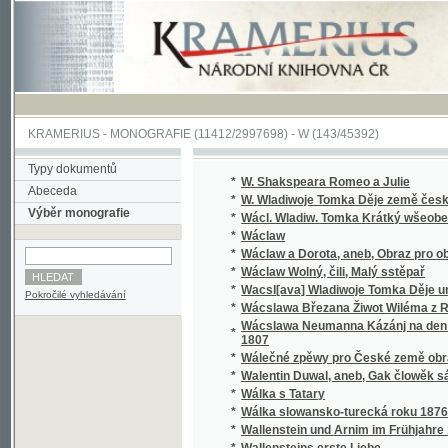
KRAMERIUS
-
MONOGRAFIE
(11412/2997698) -
W (143/45392)
Typy dokumentů
*
W. Shakspeara Romeo a Julie
Abeceda
*
W. Wladiwoje Tomka Děje země české
Výběr monografie
*
Wácl. Wladiw. Tomka Krátký wšeobecný děj
*
Wáclaw
*
Wáclaw a Dorota, aneb, Obraz pro obecný l
*
Wáclaw Wolný, čili, Malý sstěpař
*
Wacsl[ava] Wladiwoje Tomka Děje universit
Pokročilé vyhledávání
*
Wácslawa Březana Žiwot Wiléma z Rosenbe
Wácslawa Neumanna Kázánj na den Sw. Baro
*
1807
*
Wálečné zpěwy pro České země obrance
*
Walentin Duwal, aneb, Gak člowěk sám od se
*
Wálka s Tatary
*
Wálka slowansko-turecká roku 1876
*
Wallenstein und Arnim im Frühjahre 1632
*
Wallensteins erste Liebe
*
Walter, anebo : Stálost lásky
*
Walter, anebo, Stálost lásky