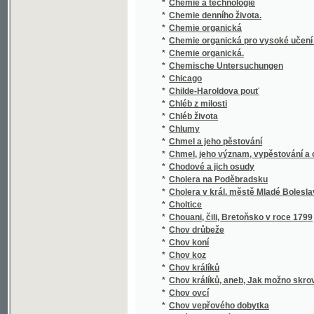
*
Chemie organická pro vysoké učení české
*
Chemie organická.
*
Chemische Untersuchungen
*
Chicago
*
Childe-Haroldova pouť
*
Chléb z milosti
*
Chléb života
*
Chlumy
*
Chmel a jeho pěstování
*
Chmel, jeho význam, vypěstování a ošetřov
*
Chodové a jich osudy
*
Cholera na Poděbradsku
*
Cholera v král. městě Mladé Boleslavi a v 
*
Choltice
*
Chouani, čili, Bretoňsko v roce 1799
*
Chov drůbeže
*
Chov koní
*
Chov koz
*
Chov králíků
*
Chov králíků, aneb, Jak možno skrovným pe
*
Chov ovcí
*
Chov vepřového dobytka
*
Chrám Gnjdský
*
Chrám nejsvětějšího Spasitele v Mor. Ostra
*
Chrám svaté Barbory v Hoře Kutné
*
Chrám Svato-Vítský a jeho dostavění
*
Chrámový zpěvník