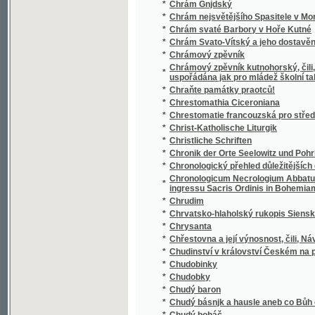
Chrámový zpěvník kutnohorský, čili, Sbírka p
*
uspořádána jak pro mládež školní tak i pro 
*
Chraňte památky praotců!
*
Chrestomathia Ciceroniana
*
Chrestomatie francouzská pro střední školy
*
Christ-Katholische Liturgik
*
Christliche Schriften
*
Chronik der Orte Seelowitz und Pohrlitz un
*
Chronologický přehled důležitějších dat děj
Chronologicum Necrologium Abbatum, et C
*
ingressu Sacris Ordinis in Bohemiam, aut Pr
*
Chrudim
*
Chrvatsko-hlaholský rukopis Sienský
*
Chrysanta
*
Chřestovna a její výnosnost, čili, Návod k p
*
Chudinství v království Českém na počátku X
*
Chudobinky
*
Chudobky
*
Chudý baron
*
Chudý básnjk a hausle aneb co Bůh činj, dob
*
Chudý boháč
*
Chudý bohatec
*
Chudý kejklíř
*
Chudý krejčí
*
Chudý kuchtjk
*
Chudým dětem
*
Chvalte Hospodina všickni lidé, chvalte jej 
*
Chvály Marianské