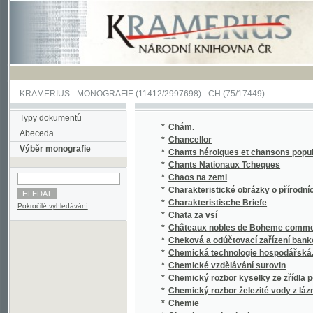
KRAMERIUS
-
MONOGRAFIE
(11412/2997698) -
CH (75/17449)
Typy dokumentů
*
Chám.
Abeceda
*
Chancellor
Výběr monografie
*
Chants héroiques et chansons populaires 
*
Chants Nationaux Tcheques
*
Chaos na zemi
*
Charakteristické obrázky o přírodních a ku
*
Charakteristische Briefe
Pokročilé vyhledávání
*
Chata za vsí
*
Châteaux nobles de Boheme comme siéges d'
*
Cheková a odúčtovací zařízení bankovní
*
Chemická technologie hospodářská.
*
Chemické vzdělávání surovin
*
Chemický rozbor kyselky ze zřídla poblíže 
*
Chemický rozbor železité vody z lázní v Os
*
Chemie
*
Chemie a technologie
*
Chemie denního života.
*
Chemie organická