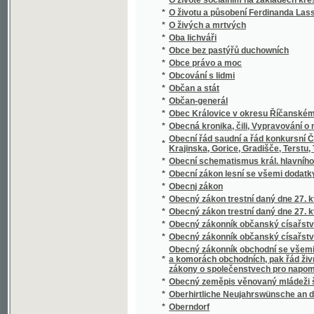
*
Oberon
*
Oběť fanatismu
*
Oběť msse swaté, s připogeným swatodenn
*
Oběť náčelníka Mandanů
*
Obět nowého zákona
*
Oběti náboženského fanatismu
*
Oběti pověry
*
Obětovaná
*
Obětovaná
*
Obětovaná
*
Obětovnosť a věrnosť u Soshonů
*
Obchod v otrocích
*
Obchodní a živnostenská komora v Praze v p
*
Obchodní dům v mořských skaliskách
*
Obchodní korrespondence v řeči české a 
*
Obchodní politika : její minulý vývoj i prou
*
Obchodní politika napsal Josef Gruber
*
Obchodníci
*
Objev a popis dvojpravidelných hranatin
*
Objev a popis nových pravidelných hranatin
*
Objevení Ameriky
*
Objevení Ameriky Kristofem Kolumbem
*
Obležení Kolobřehu
*
Obležení Vídně od Turků roku 1683
*
Oblomovština
Obnova peněžního trhu : předneseno na shr
*
června 1934
*
Obnovené obrazy