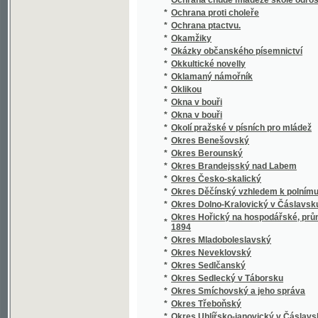
*
Opatowický Poklad ;
*
Opatrnosti nikdy nazbyt, aneb, Vůdce loupež
*
Opička z besedy
Oprávce poklésků pravopisných i některých j
*
středních
*
Opuštěná markýzka
*
Orbis pictus
*
Orbis pictus
*
Orbis pictus v řeči české a německé
*
Orbis pictus v řeči české a německé
*
Orfeus v podsvětí
*
Orientalien
*
Orientierungs-Lexikon der Tschechoslowak
*
Ornamentika
*
Ornamentika
*
Orografický a geotektonický přehled území 
*
Orographisch-geotektonische Übersicht des
*
Ortografia neb prawidla Prawopisebnosti Mo
Ortographische Übungen und Aufgaben nebst
*
theoretisch-praktische Rechtschreibschule 
*
Oříšky
*
Oříšky k louskání
*
Osada u Červené řeky
*
Osadníci Kanadští
*
Osamělá duše
*
Osídlení krajiny jindřicho-hradecké a novo-b
*
Osiřelá djwka, neb, Paměti hodné události m