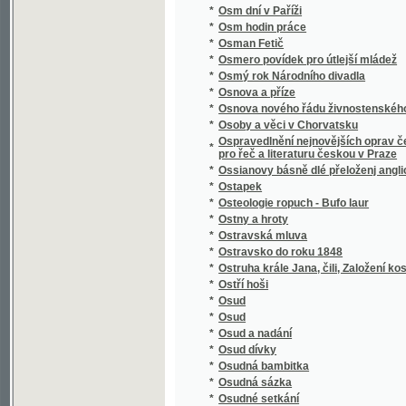
Otewřený list hraběte Lwa z Thunů panu Jan
*
swatodušních
*
Othello, Mauřenjn Benátský
*
Otokar.
*
Otroci v Texasu
*
Otroctví naší doby
*
Otrok, anebo: Wyzrazený u hrobu hřjssnjk
*
Oudolí Almerianské
*
Ouklady a láska
*
Ouplný Kapesní slowník čechoslowanského
*
Ouvertur aus der Oper Don Juan für das Pia
*
Ouverture [aus der Oper] La violette
*
Ouverture aus der Oper Der lustige Schuste
*
Ouverture aus der Oper Der Vampyr für das 
*
Ouverture aus der Oper Joseph und seine B
*
Ouverture aus der Oper Tancred für´s Piano
*
Ouverture de l´opera Cendrillon (Aschenbröd
*
Ouverture de l´Opera La Clemenza di Tito po
*
Ouverture[aus der Oper] La violette
*
Ovoce, užití jeho v domácnosti a kuchyni
*
Owoce dobrého wychowánj
*
Owoce dobročinnosti
*
Oznamovatel sjezdu českých lékařův a přír
*
Ozvěna z Assisi
*
Oživené hroby