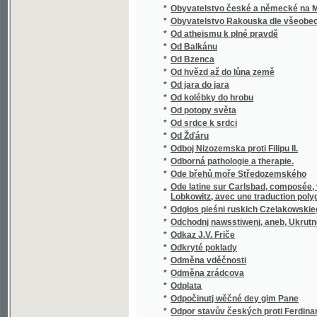
*
Oesterreichisch Schlesien
*
Ohavnosti moderní společnosti
*
Ohlas našich dějin
*
Ohlas pjsnj českých
Ohlássky weyročnjch Swátkůw a Slawnostj, 
*
katolická důkladně wygádřené mjti žádá
*
Ohlasy libické
*
Ochotnické divadlo v král. věn. městě Poličc
*
Ochrana dělnictva najmě mezinárodní ochra
*
Ochrana chudé a opuštěné mládeže
*
Ochrana chudé mládeže škole odrostlé
*
Ochrana proti choleře
*
Ochrana ptactvu.
*
Okamžiky
*
Okázky občanského písemnictví
*
Okkultické novelly
*
Oklamaný námořník
*
Oklikou
*
Okna v bouři
*
Okna v bouři
*
Okolí pražské v písních pro mládež
*
Okres Benešovský
*
Okres Berounský
*
Okres Brandejsský nad Labem
*
Okres Česko-skalický
*
Okres Děčínský vzhledem k polnímu a lesn
*
Okres Dolno-Kralovický v Čáslavsku
Okres Hořický na hospodářské, průmyslové 
*