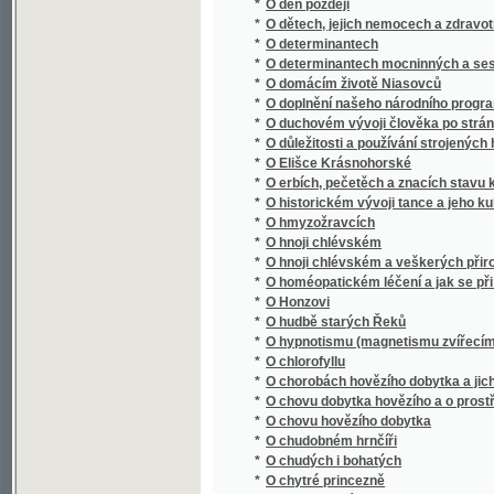
*
O determinantech mocninných a sestavnýc
*
O domácím životě Niasovců
*
O doplnění našeho národního programu
*
O duchovém vývoji člověka po stránce všeli
*
O důležitosti a používání strojených hnojiv
*
O Elišce Krásnohorské
*
O erbích, pečetěch a znacích stavu kněžsk
*
O historickém vývoji tance a jeho kulturní
*
O hmyzožravcích
*
O hnoji chlévském
*
O hnoji chlévském a veškerých přirozených 
*
O homéopatickém léčení a jak se při něm za
*
O Honzovi
*
O hudbě starých Řeků
*
O hypnotismu (magnetismu zvířecím)
*
O chlorofyllu
*
O chorobách hovězího dobytka a jich léčení
*
O chovu dobytka hovězího a o prostředcích 
*
O chovu hovězího dobytka
*
O chudobném hrnčíři
*
O chudých i bohatých
*
O chytré princezně
*
O instrumentále
*
O Jednotě Bratří Českých
*
O jednotnosti Goethova Fausta
*
O jednotnou konstrukci finanční vědy : (poz
*
O jeteli a jeho promyslném pěstování