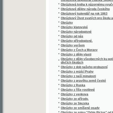
*
Obrazy dějin českých
*
Obrazy k názornému vyučování
*
Obrazy k názornému vyučování
*
Obrazy krajin v ohledu zeměpisném, příro
*
Obrazy ku přírodopisu
*
Obrazy rostlin jedovatých i pěstovaných
*
Obrazy starožitných staveb v Čechách
Obrazy swěta čili popsání rozličných národů, 
*
na naší zemi
*
Obrazy věku mladistvého
*
Obrazy z ciziny
*
Obrazy z ciziny.
*
Obrazy z dějepisu církwe Páně.
*
Obrazy z dějin československých
*
Obrazy z dějin českých
*
Obrazy z dějin českých a rakouských
*
Obrazy z dějin ruských
*
Obrazy z dějin ve přirovnání
*
Obrazy z katakomb
*
Obrazy z kulturních dějin českých.
*
Obrazy z paedagogické cesty vykonané r. 1
*
Obrazy z písemnictví českého
*
Obrazy z přírody
*
Obrazy z přírody
*
Obrazy z přírody s příhodnými povídkami
*
Obrazy z přírody.
*
Obrazy z rakouských zemí národův a dějin
*
Obrazy z Rus