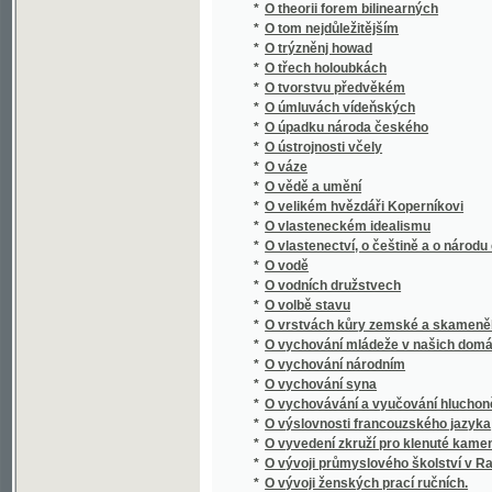
*
O vychovávání a vyučování hluchoněmých
*
O výslovnosti francouzského jazyka
*
O vyvedení zkruží pro klenuté kamenné mos
*
O vývoji průmyslového školství v Rakousku, 
*
O vývoji ženských prací ručních.
O vývoji živnostenského zákonodárství v Ra
*
informačním kursu pro funkcionáře živnost
*
O významu průmyslu uměleckého
*
O výživě a chování dítek, počínaje od jejich 
*
O výživě a krmení zvířectva hospodářského
*
O vzdělání rolníkův a mládeže rolnické
*
O zachování stavu rolnického
*
O zakládání okresních pojišťoven proti ohni
*
O zakletém zámku
O zákonné úpravě podnikání akciového : před
*
dne 9. ledna 1928
*
O zákonodárství obchodním a živnostenském
*
O založení královského města Plzně
*
O zbytcích desk zemských v r. 1541 pohoře
*
O zkoušce spůsobilosti učitelské pro škol
*
O zločinech a trestech
*
O Zpowědi
*
O způsobu léčení příjice povšechné
*
O zužitkování medu v průmyslu ovocnickém
*
O zvelebování luk, aby těžilo se více a dobré
*
O zwelebení středních škol
O živnostenské otázce a politice : (přednášk
*
trvání Zemské živnostensko-průmyslové je