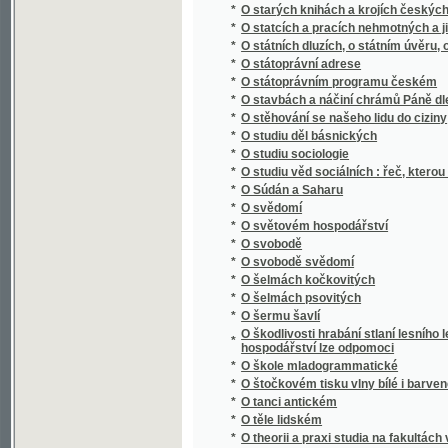
*
O šermu šavlí
O škodlivosti hrabání stlaní lesního lesu, o
*
hospodářství lze odpomoci
*
O škole mladogrammatické
*
O štočkovém tisku vlny bílé i barvené po s
*
O tanci antickém
*
O těle lidském
*
O theorii a praxi studia na fakultách vysoký
*
O theorii forem bilinearných
*
O tom nejdůležitějším
*
O trýzněnj howad
*
O třech holoubkách
*
O tvorstvu předvěkém
*
O úmluvách vídeňských
*
O úpadku národa českého
*
O ústrojnosti včely
*
O váze
*
O vědě a umění
*
O velikém hvězdáři Koperníkovi
*
O vlasteneckém idealismu
*
O vlastenectví, o češtině a o národu česko
*
O vodě
*
O vodních družstvech
*
O volbě stavu
*
O vrstvách kůry zemské a skamenělých [sic
*
O vychování mládeže v našich domácnoste
*
O vychování národním
*
O vychování syna