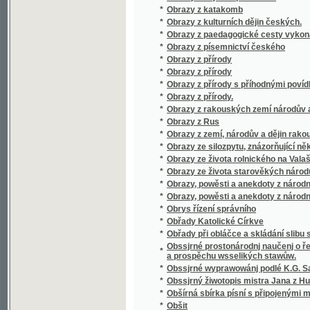
*
Odborná pathologie a therapie.
*
Ode břehů moře Středozemského
Ode latine sur Carlsbad, composée, vers la 
*
Lobkowitz, avec une traduction polyglotte, u
*
Odgłos pieśni ruskich Czelakowskiego
*
Odchodnj nawsstiwenj, aneb, Ukrutné násle
*
Odkaz J.V. Friče
*
Odkryté poklady
*
Odměna vděčnosti
*
Odměna zrádcova
*
Odplata
*
Odpočinutj wěčné dey gim Pane
*
Odpor stavův českých proti Ferdinandovi I. 
*
Odpoutaný Prometheus
Odpověď kterouž dává Alois Vojtěch Šembera 
*
Soudu
Odpověď na námitky kapitána Ch. Liernura pr
*
města Prahy
*
Odpustková knížka
*
Odpustky
*
Odrobiny stolu Nazaretského, aneb, Opis 
*
Odvážlivý kapitán
*
Odvážný loupežník
*
Odzbrojte!
*
Oekonomisch - botanisches Garten - Journa
*
Oekonomisch - praktischer Garten – Katec
*
Oekonomisch-technische Flora Böhmens
*
Oesterreich, Panslavismus und die Südslav