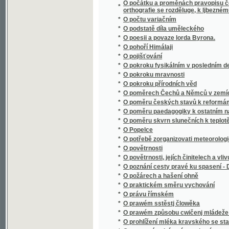
*
O poměrech Čechů a Němců v zemích českýc
*
O poměru českých stavů k reformám podda
*
O poměru paedagogiky k ostatním naukám
*
O poměru skvrn slunečních k teplotě poze
*
O Popelce
*
O potřebě zorganizovati meteorologická po
*
O povětrnosti
*
O povětrnosti, jejích činitelech a vlivu na ro
*
O poznání cesty pravé ku spasení - Dcerka
*
O požárech a hašení ohně
*
O praktickém směru vychování
*
O právu římském
*
O prawém sstěstj člowěka
*
O prawém způsobu cwičenj mládeže we ssk
*
O prohlížení mléka kravského se stanoviska
*
O prostonárodním písemnictví
*
O provedení rovného práva jazyka českého p
*
O průplavech
*
O přirozenosti rostlin, aneb, Rostlinář
O přirozenosti rostlin, aneb, Rostlinář, obs
*
..., ustanowený pro lékaře, hogiče, hospodá
O přirozenosti rostlin, aneb, Rostlinář, obs
*
..., ustanowený pro lékaře, hogiče, hospodá
*
O přirozenosti rostlin, aneb, Rostlinář, pro
*
O příslušnosti soudní
*
O přjsaze
*
O působení kláštera Sázavského na vývoj st
*
O původě lidské mluvy