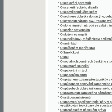
*
O spalování mrtvol
*
O spasení po smrti
*
O správném užívání přestupníkův v české ř
*
O spůsobech dobývání kamenného uhlí
*
O spůsobech dobývání kamenného uhlí
*
O srownalosti katolického náboženstwj s r
*
O sstěpowánj stromů
O stanovení spotřeby topící páry v prvním 
*
využitkování topící páry dle soustavy A.D. D
*
O staročeském dědickém právu
*
O starých knihách a krojích českých
*
O statcích a pracích nehmotných a jich výz
*
O státních dluzích, o státním úvěru, o emisí
*
O státoprávní adrese
*
O státoprávním programu českém
*
O stavbách a náčiní chrámů Páně dle naříze
*
O stěhování se našeho lidu do ciziny
*
O studiu děl básnických
*
O studiu sociologie
*
O studiu věd sociálních : řeč, kterou proslov
*
O Súdán a Saharu
*
O svědomí
*
O světovém hospodářství
*
O svobodě
*
O svobodě svědomí
*
O šelmách kočkovitých
*
O šelmách psovitých