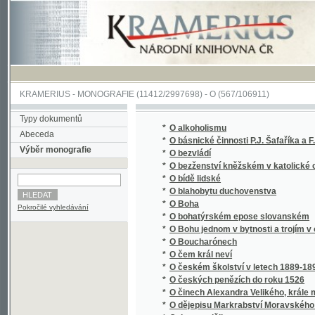
KRAMERIUS
-
MONOGRAFIE
(11412/2997698) -
O (567/106911)
Typy dokumentů
*
O alkoholismu
Abeceda
*
O básnické činnosti P.J. Šafaříka a F. Palac
Výběr monografie
*
O bezvládí
*
O bezženství kněžském v katolické církvi v
*
O bídě lidské
*
O blahobytu duchovenstva
*
O Boha
Pokročilé vyhledávání
*
O bohatýrském epose slovanském
*
O Bohu jednom v bytnosti a trojím v osobác
*
O Boucharónech
*
O čem král neví
*
O českém školství v letech 1889-1890
*
O českých penězích do roku 1526
*
O činech Alexandra Velikého, krále maced
*
O dějepisu Markrabství Moravského a zpyto
*
O den později
*
O dětech, jejich nemocech a zdravotním vy
*
O determinantech