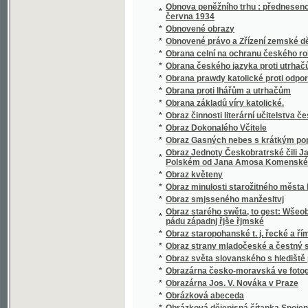
*
Obrázky
*
Obrázky klatovské
*
Obrázky národopisné
*
Obrázky od nás
*
Obrázky přírodopisné.
*
Obrázky veršem
*
Obrázky z Čech a Moravy
*
Obrázky z dějin vlasti
Obrázky z dějin všeobecných ku potřebě m
*
dívčích školách
*
Obrázky z dob našeho probuzení
*
Obrázky z mizící Prahy
*
Obrázky z naší minulosti
*
Obrázky z pravěku země české
*
Obrázky z Ruska
*
Obrázky z říše rostlinné
*
Obrázky z venkova
*
Obrázky ze přírody.
*
Obrázky ze Slezska
*
Obrázky ze smíšené osady
*
Obrázky ze spisu "Orbis Pictus" od Komen
*
Obrázky ze školství českého a rakouského z X
*
Obrázky ze Šumavy
*
Obrázky ze žďárských hor
*
Obrázky ze života malých
*
Obrazů ze silozpytu řada druhá
*
Obrazy a příběhy z dějin všeobecných :
*
Obrazy allegorické neb jinotajné, jak dávnýc