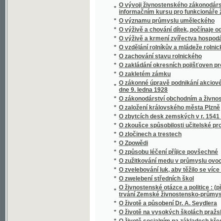
*
O životě a působení Dr. A. Seydlera
*
O životě na vysokých školách pražských kn
*
O životě socialním na základech křesťansk
*
O životu a působení Ferdinanda Lassalla
*
O živých a mrtvých
*
Oba lichváři
*
Obce bez pastýřů duchowních
*
Obce právo a moc
*
Obcování s lidmi
*
Občan a stát
*
Občan-generál
*
Obec Královice v okresu Říčanském
*
Obecná kronika, čili, Vypravování o národe
Obecní řád saudní a řád konkursní Čech, Mor
*
Krajinska, Gorice, Gradišče, Terstu, Tyrol 
*
Obecní schematismus král. hlavního města 
*
Obecní zákon lesní se všemi dodatky, zvlášt
*
Obecnj zákon
*
Obecný zákon trestní daný dne 27. května 1
*
Obecný zákon trestní daný dne 27. května 
*
Obecný zákonník občanský císařství Rako
*
Obecný zákonník občanský císařství Rako
Obecný zákonník obchodní se všemi dodatk
*
a komorách obchodních, pak řád živnostensk
zákony o společenstvech pro napomáhání ži
*
Obecný zeměpis věnovaný mládeži škol ob
*
Oberhirtliche Neujahrswünsche an die Gläub
*
Oberndorf