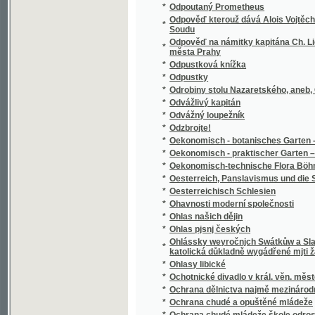
1894
*
Okres Mladoboleslavský
*
Okres Neveklovský
*
Okres Sedlčanský
*
Okres Sedlecký v Táborsku
*
Okres Smíchovský a jeho správa
*
Okres Třeboňský
*
Okres Uhlířsko-janovický v Čáslavsku
*
Okres Velvarský na Všeobecné zemské jubil
*
Okres Vlašimský
*
Okres Votický
*
Okresní hejtmanství Holešovské
*
Okus Česko-Německého práwnického a ged
*
Okus w básněnj českém.
*
Oldřich a Božena
*
Olitiza, dcera prérie
*
Oliver Cromwell a anglická republika
*
Oliver Twist, aneb, Mladictwj sirotka.
*
Olivier
*
Olivový sad a jiné novelly
*
Olla-Potrida, oder, Dies Buch gehört dem Kä
*
Olomouc, královské hlavní město Moravy
*
Oltář, poučná a modlitební kniha i zpěvník 
*
Omylowé
*
On hledá poklad
*
On the Central South African Tribes from th
*
Ondřej Černyšev
*
Opatovický klášter, neb, Pomsta vypovězen