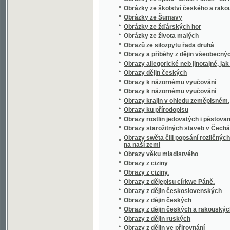
*
Obrazy z zemí, národův a dějin rakouských
*
Obrazy ze silozpytu, znázorňující některá nejd
*
Obrazy ze života rolnického na Valašsku od XV
*
Obrazy ze života starověkých národů
*
Obrazy, powěsti a anekdoty z národního a s
*
Obrazy, powěsti a anekdoty z národního a s
*
Obrys řízení správního
*
Obřady Katolické Církve
*
Obřady při obláčce a skládání slibu sester 
Obssjrné prostonárodnj naučenj o řemeslech
*
a prospěchu wsselikých stawůw.
*
Obssjrné wyprawowánj podlé K.G. Salcmana
*
Obssjrný žiwotopis mistra Jana z Husince,
*
Obšírná sbírka písní s připojenými modlitba
*
Obšit
*
Obyvatelstvo české a německé na Moravě
*
Obyvatelstvo Rakouska dle všeobecného sčí
*
Od atheismu k plné pravdě
*
Od Balkánu
*
Od Bzenca
*
Od hvězd až do lůna země
*
Od jara do jara
*
Od kolébky do hrobu
*
Od potopy světa
*
Od srdce k srdci
*
Od Žďáru
*
Odboj Nizozemska proti Filipu II.