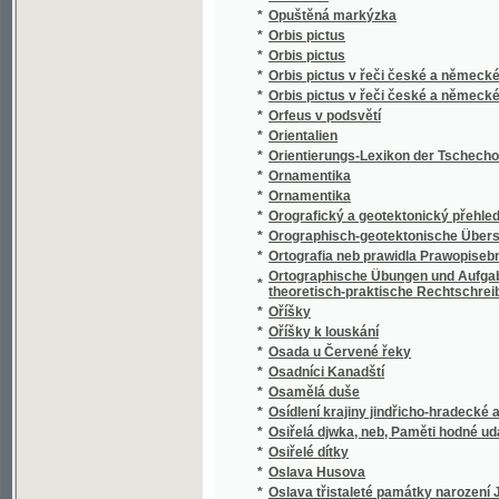
*
Osudnou stopou
*
Osudný den fidlovačky, aneb, Strašidlo v še
*
Osudný náramek
*
Osudný sňatek
*
Osudy dělnické rodiny
*
Osudy lesníkovy rodiny
Osummecýtma Prawidel Hry mrawopočestné, 
*
proslowem a doslowem
*
Osvoboďený Jerusalém
*
Otázka dělnická
*
Otázka sociální
*
Otázka: co máme o zpowědi katoljků držeti? 
*
Otázky a odpovědi z předmětů prvního oodě
Otázky na děti, aneb, Předcházegjcý potře
*
rodičům, swětským y duchownjm učitelům
*
Otcové a děti
*
Otcovské věno
*
Otče náš
*
Otče náš v devateru řečí duchovních
*
Otče náš w desateru modliteb pro djtky
*
Otčenáš
*
Otčenáš w desateru modliteb pro djtky
*
Otec
*
Otec a syn
*
Otec a syn
*
Otec a syn, čili, Vojsko francouzské v Rusíc
*
Otec Radecký
*
Otevřený list panu Dru Janu Kvíčalovi, zem