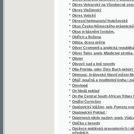
*
Osiřelé dítky
*
Oslava Husova
*
Oslava třistaleté památky narození J.A. K
*
Osm dní v Paříži
*
Osm hodin práce
*
Osman Fetič
*
Osmero povídek pro útlejší mládež
*
Osmý rok Národního divadla
*
Osnova a příze
*
Osnova nového řádu živnostenského s úvod
*
Osoby a věci v Chorvatsku
Ospravedlnění nejnovějších oprav českého p
*
pro řeč a literaturu českou v Praze
*
Ossianovy básně dlé přeloženj anglického J
*
Ostapek
*
Osteologie ropuch - Bufo laur
*
Ostny a hroty
*
Ostravská mluva
*
Ostravsko do roku 1848
*
Ostruha krále Jana, čili, Založení kostela na
*
Ostří hoši
*
Osud
*
Osud
*
Osud a nadání
*
Osud dívky
*
Osudná bambitka
*
Osudná sázka
*
Osudné setkání