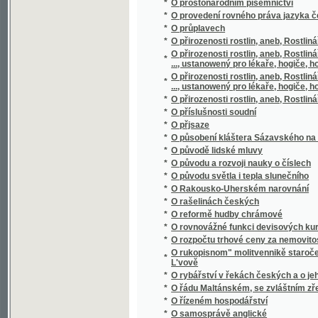
*
O původu a rozvoji nauky o číslech
*
O původu světla i tepla slunečního
*
O Rakousko-Uherském narovnání
*
O rašelinách českých
*
O reformě hudby chrámové
*
O rovnovážné funkci devisových kursů
*
O rozpočtu trhové ceny za nemovitosti dle
O rukopisnom" molitvennikě staročešskom" s
*
L'vově
*
O rybářství v řekách českých a o jeho pom
*
O řádu Maltánském, se zvláštním zřetelem 
*
O řízeném hospodářství
*
O samosprávě anglické
*
O scelování pozemků
*
O scenerii řeckého divadla
*
O sebevědomí učitelském
*
O sedmeru dobytka domácýho, geho chowá
*
O slawnosti národnj sw. Prokopa w Čechách
*
O slohu různých národů se zvláštním zřete
*
O slozích stavebních
*
O složení evangelií
*
O slunečníkovi, měsíčníkovi a větrníkovi
*
O směnkách
*
O smíšeném manželstwj
*
O Smolíčkovi
*
O snu
*
O sociálních poměrech českého studentstv
*
O soustavě sluneční