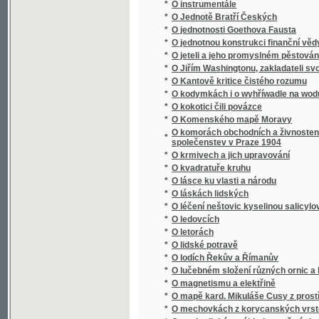
*
O Jiřím Washingtonu, zakladateli svobody 
*
O Kantově kritice čistého rozumu
*
O kodymkách i o wyhříwadle na wodu
*
O kokotici čili povázce
*
O Komenského mapě Moravy
O komorách obchodních a živnostenských : 
*
společenstev v Praze 1904
*
O krmivech a jich upravování
*
O kvadratuře kruhu
*
O lásce ku vlasti a národu
*
O láskách lidských
*
O léčení neštovic kyselinou salicylovou a s
*
O ledovcích
*
O letorách
*
O lidské potravě
*
O lodích Řekův a Římanův
*
O lučebném složení různých ornic a hornin 
*
O magnetismu a elektřině
*
O mapě kard. Mikuláše Cusy z prostředka XV.
*
O mechovkách z korycanských vrstev pod 
*
O methodickém výkladu pověstí slovanských 
*
O míře a váze metrické
*
O módní filosofii naší doby
*
O mravně zpustlé mládeži, toho příčinách a
*
O mravnosti rozumové
*
O mrvě
*
O mši svaté
*
O náboženství a mravnosti