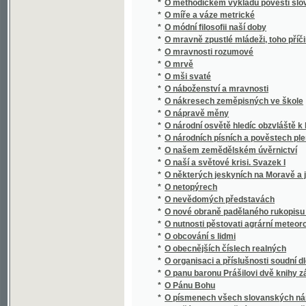
*
O nákresech zeměpisných ve škole
*
O nápravě měny
*
O národní osvětě hledíc obzvláště k literatu
*
O národních písních a pověstech plemen s
*
O našem zemědělském úvěrnictví
*
O naší a světové krisi. Svazek I
*
O některých jeskyních na Moravě a jejich 
*
O netopýrech
*
O nevědomých představách
*
O nové obraně padělaného rukopisu Králov
*
O nutnosti pěstovati agrární meteorologii v
*
O obcování s lidmi
*
O obecnějších číslech realných
*
O organisaci a příslušnosti soudní dle nov
*
O panu baronu Prášilovi dvě knihy zábavné
*
O Pánu Bohu
*
O písmenech všech slovanských národův
O počátku a proměnách pravopisu českého 
*
orthografie se rozděluge, k ljbeznému a ne
*
O počtu variačním
*
O podstatě díla uměleckého
*
O poesii a povaze lorda Byrona.
*
O pohoří Himálaji
*
O pojišťování
*
O pokroku fysikálním v posledním desítiletí
*
O pokroku mravnosti
*
O pokroku přírodních věd