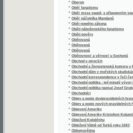
*
Obnovené právo a Zřízení zemské dědičnéh
*
Obrana celní na ochranu českého rolnictví 
*
Obrana českého jazyka proti utrhačům a o
*
Obrana prawdy katolické proti odporům akato
*
Obrana proti lhářům a utrhačům
*
Obrana základů víry katolické.
*
Obraz činnosti literární učitelstva českoslo
*
Obraz Dokonalého Včitele
*
Obraz Gasných nebes s krátkým popsánjm ne
Obraz Jednoty Českobratrské čili Jana Lasit
*
Polském od Jana Amosa Komenského
*
Obraz květeny
*
Obraz minulosti starožitného města Prachat
*
Obraz smjsseného manžesltvj
Obraz starého swěta, to gest: Wšeobecná pol
*
pádu západnj řjše řjmské
*
Obraz staropohanské t. j. řecké a římské s
*
Obraz strany mladočeské a čestný soud, pol
*
Obraz světa slovanského s hlediště politick
*
Obrazárna česko-moravská ve fotografiích
*
Obrazárna Jos. V. Nováka v Praze
*
Obrázková abeceda
*
Obrázková dějepisná čítanka Spojených stá
*
Obrázková kniha k názornému vyučování dí
*
Obrázkové dějiny národa českého
*
Obrázkový kalendář na rok 1863
*
Obrázkový život svatých pro školu a dům