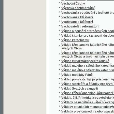
*
Vypuzená
*
Výroba cukru
*
Výroba lisovaného droždí
*
Výroba smyčcových a trsacích hudebních nás
*
Výroční zpráva okresní nemocenské poklad
*
Vyskeř
*
Výsledky měření, jimiž velikost a podoba ze
*
Výslech, odsouzení i upálení Mistra Jana Hu
*
Vysloužilec, aneb, Kam vede hra
*
Výstava architektury a inženýrství
*
Výstava kreseb českých mistrů XVII. a XVIII. 
*
Výstava obrazů a kreseb Františka Kadlíka
*
Výstava umělecká, průmyslová a národopis
*
Výstavní katalog královského hlavního měs
*
Výstavní katalog pražských obecních plyná
*
Vystěhovalci, aneb, Mezi divochy a loupežní
*
Vystěhovalec do Ameriky
*
Vysvětlení geologické mapy okolí pražskéh
*
Vysvětlení planetostroje
*
Vysvětlení země- a lunostroje
*
Vysvětlivky k německé čítance pro III. a IV. t
*
Vysvětlivky ku geologické mapě Hor Želez
*
Vysvětlivky ku rybářské mapě Čech
*
Vyšehrad
*
Vyšehrad
*
Výškovský žid
Vyšší hospodářský ústav zemský v Táboře 
*
výstavy 1791 v Praze 1891