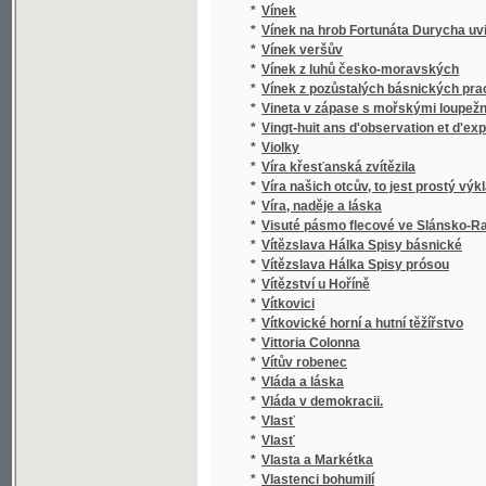
*
Vlastenecký poutník Svato-Václavský. Kalen
*
Vlastenský kalendář na obyčejný rok
*
Vlastenský slovník historický
*
Vlastivěda království českého
*
Vlastivěda Slezská.
*
Vlastivěda, čili, Učení země- a dějepisné
*
Vlastivědy Slezské čásť přípravná.
*
Vlastní silou
*
Vlastní životopis Františka Palackého
*
Vlasty skon
*
Vliv hornin na vzrůst lesních dřevin :
*
Vlk Krampotů
*
Vlny v proudu
*
Vlny života
*
Vměnj lesnj
*
Vmučenj Páně, na gedenmecýtma rozgjmánj
Vnitřní obchod během poslední hospodářské 
*
Binnenhandel während der letzten Wirtschaf
Tschechoslowakei
*
Vnučka farářova
*
Vočadla Český právník
*
Vodní družstvo
*
Vodní mapa Čech se sití železniční
*
Vodní právo
*
Vodníkova nevěsta
*
Vodopis království Českého
*
Voják a kněžna
*
Vojanské písně Matěje Pěv. Havelky