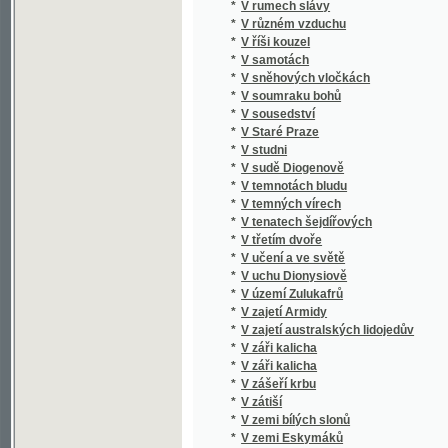
*
V soumraku bohů
*
V sousedství
*
V Staré Praze
*
V studni
*
V sudě Diogenově
*
V temnotách bludu
*
V temných vírech
*
V tenatech šejdířových
*
V třetím dvoře
*
V učení a ve světě
*
V uchu Dionysiově
*
V území Zulukafrů
*
V zajetí Armidy
*
V zajetí australských lidojedův
*
V záři kalicha
*
V záři kalicha
*
V zášeří krbu
*
V zátiší
*
V zemi bílých slonů
*
V zemi Eskymáků
*
V zemi Namaův
*
V zemi tajemné
*
V zemi zlata
*
V zimním slunci
*
Vacek - Kamenický
*
Václ. V. Trnobranského Vybrané spisy verše
*
Václav
*
Václav Beneš Třebízský