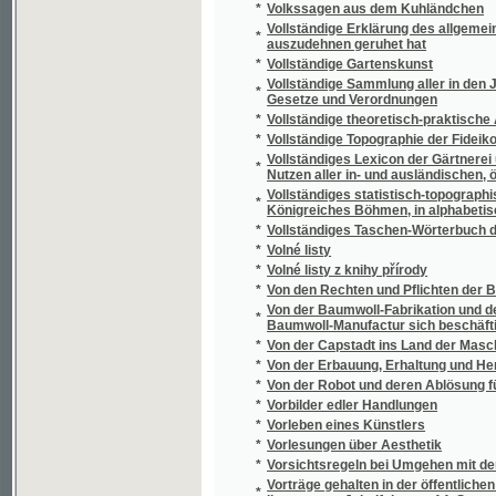
*
Všecko nebo nic
*
Všecko ví!
*
Všední příběhy
*
Všední příběhy
*
Všední zjevy
*
Všehochuť pro obveselení a zasmání
*
Všeobecná aesthetika
*
Všeobecná botanika pro mediky a farmaceu
*
Všeobecná botanika.
*
Všeobecná poptavárna po práci
*
Všeobecná povinnost ke službě vojenské
Všeobecná zemská výstava v Praze 1891 na 
*
protektorátem Jeho cís. a král. Veličenstva c
*
Všeobecné dějiny válečné
Všeobecné tvarosloví algebraické, čili, Nau
*
podílech čili řetězcích
*
Všeobecně užitečný Stavitelský rádce při v
*
Všeobecný církevní dějepis
*
Všeobecný církevní dějepis.
*
Všeobecný dějepis
*
Všeobecný dějepis ku potřebě žáků na real
*
Všeobecný dějepis občanský pro čtenáře č
*
Všeobecný domácí sekretář
*
Všeobecný gratulant
*
Všeobecný gratulant český
Všeobecný Gratulant, obsahující hojnou sbír
*
příležitostné, slova do památníku, nápisy náh
*
Všeobecný knihovní zákon ze dne 25. červen