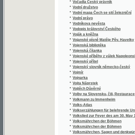
*
Königreiches Böhmen, in alphabetisch-tabel
*
Vollständiges Taschen-Wörterbuch der böh
*
Volné listy
*
Volné listy z knihy přírody
*
Von den Rechten und Pflichten der Bischöfe 
Von der Baumwoll-Fabrikation und der Ausübu
*
Baumwoll-Manufactur sich beschäftigend
*
Von der Capstadt ins Land der Maschukulu
*
Von der Erbauung, Erhaltung und Herstellun
*
Von der Robot und deren Ablösung für den
*
Vorbilder edler Handlungen
*
Vorleben eines Künstlers
*
Vorlesungen über Aesthetik
*
Vorsichtsregeln bei Umgehen mit der Butter
Vorträge gehalten in der öffentlichen Sitzu
*
ihrer ersten Jubelfeier am 14. September 1
*
Vorträge über Baumechanik
*
Vorwärts!
*
Vosí hnízdo
*
Vpád Švédů do Prahy
*
Vrásky duše
*
Vražda v Polné
*
Vražda v Polné a židovská otázka v rakous
*
Vraždy v ulici Morgue
*
Vrčenj člowěka
*
Vrch Vysoká a okolí na Malešovsku
*
Vrchy a údolí
*
Všecko k větší slávě Boží!