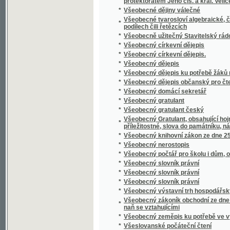
*
Výbor drobných spisů Jakuba Malého.
*
Výbor her a zábav mládeže škol obecných
*
Výbor kázání nejlepších ze 40 ročníků "Pred
*
Výbor menších básní
*
Výbor písní
*
Výbor poesie.
*
Výbor řečí Ciceronových.
*
Výbor veškerých povídek a báchorek H.C. 
*
Výbor z "Květů zla"
*
Výbor z básní Ivana Vazova
*
Výbor z Hérodota
*
Výbor z literatury české
*
Výbor z literatury české doby střední
*
Výbor z literatury řecké a římské
*
Výbor z nejlepších básníků novočeských k
*
Výbor z písní a ballad
*
Výbor ze spisů svatého otce a učitele církv
*
Výbor ze spisů Tacitových
*
Vybouřené smutky
*
Vybrané báchorky L. Bechsteina, br. Grimmů
*
Vybrané báje a pověsti národní jiných větví
*
Vybrané české humoresky.
*
Vybrané pohádky slovenské
*
Vybrané povídky
*
Vybrané solové výstupy, komické scény a 
*
Vybrané spisy Hálkovy
*
Vybrané spisy Karla Havlíčka Borovského.
*
Vycpávání ptáků i ssavců