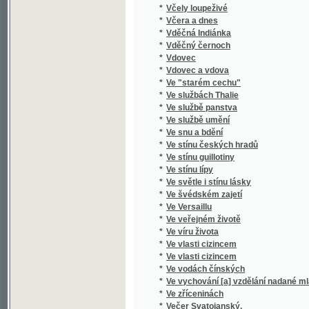
*
Ve stínu guillotiny
*
Ve stínu lípy
*
Ve světle i stínu lásky
*
Ve švédském zajetí
*
Ve Versaillu
*
Ve veřejném životě
*
Ve víru života
*
Ve vlasti cizincem
*
Ve vlasti cizincem
*
Ve vodách čínských
*
Ve vychování [a] vzdělání nadané mláde[že] 
*
Ve zříceninách
*
Večer Svatojanský.
*
Večer tříkrálový, aneb, Cokoli chcete
*
Večerní písně.
*
Večerní zpověď
*
Večernice, aneb, Černý křížek v kalendáři
*
Věčný ženich
*
Věčný Žid
*
Věda v politice či politika ve vědě : můj spo
*
Vedle cesty
*
Vědy přírodní a bible
*
Věk Albrechta z Valdštýna
*
Velebná svátosť oltářní v příkladech
*
Velebníček
*
Velehradky
*
Velehradský kostel a klášter
*
Velení, které přichází přicvičení [sic] jednot