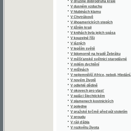
*
V Chytrákově
*
V jihoamerických stepích
*
V jižním kraji
*
V knihách byla jejich spása
*
V kouzelné říši
*
V lázních
*
V lepším světě
*
V lidomorně na hradě Žebráku
*
V měšťanské světnici starodávné
*
V milém dychtění
*
V mlžinách
*
V nejtemnější Africe, neboli, Hledání, zach
*
V novém životě
*
V odlehlé dědině
*
V okovech pro vlasť
*
V paláci šlechtickém
*
V plamenech kostnických
*
V poledne
*
V pražské krčmě před půl stoletím
*
V proudu
*
V ráji ďábla
*
V rozkvětu života
*
V rumech slávy
*
V různém vzduchu
*
V říši kouzel
*
V samotách
*
V sněhových vločkách