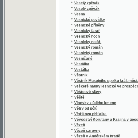
*
Vězňové na Špilberku
*
VI Sonatines faciles et agreables pour le pia
*
Victora Huga Nové básně
*
Vídeň a okolí
*
Vídeňský kat, čili, Tajnosti vídeňských heren
*
Vier Haupt-Ansichten der vorzüglichsten He
Vierte Nachricht an das Publikum von der im
*
Humanitätsgesellschaft zur Rettung todtsch
*
Viktora
*
Viktorína Kornelia ze Wšehrd Knihy dewater
*
Vilém Tell
*
Vilém Tell
*
Vilém Tell
*
Viléma Hauffa Arabské pohádky synům a dce
*
Vilímek's Führer durch Prag und die Ausstel
*
Vilimek's Führer durch Prag und Umgebung
*
Vilímkův Průvodce Národopisnou výstavou
*
Vilímkův průvodce po Praze a po výstavě
*
Vilímkův Rádce poštovní
*
Vina a smír
*
Vinařství
*
Vinařství v království českém
*
Vinařství v království Českém
*
Vincence Furcha Básně
*
Vínek
*
Vínek
*
Vínek na hrob Fortunáta Durycha uvitý od T