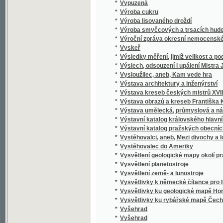
*
Vzhůru srdce!
*
Vzkazy vlastenecké
*
Vzkříšení bratří
*
Vznik a vývoj ruchu pro soustředění a zast
*
Vznik anglického parlamentu
*
Vznik národního hospodářství
*
Vznik, rozvoj a zrušení roboty
*
Vzorná cvičení k rychlému a snadničkému 
*
Vzorná služka
*
Vzorné dítko
*
Vzorný dopisovatel
*
Vzory vyšívání lidu slovanského na Moravě
*
Vzpomínka na Fr. Šimáčka
*
Vzpomínky
*
Vzpomínky a úvahy starého vlastence
*
Vzpomínky Frant. Pravdy (Vojtěcha Hlinky) n
*
Vzpomínky Jana Ev. Purkyně na vlastní mládí
*
Vzpomínky na Karla Havlíčka Borovského
*
Vzpomínky na paměť třicetileté činnosti U
*
Vzpomínky z Bulharska a jiné črty
*
Vzpomínky z cest a života
Vzpomínky z pobytu Jeho kníž. Milosti nejd
*
a v jižní Italii o jubilejní pouti r. 1900
*
Vzteklý Jirka