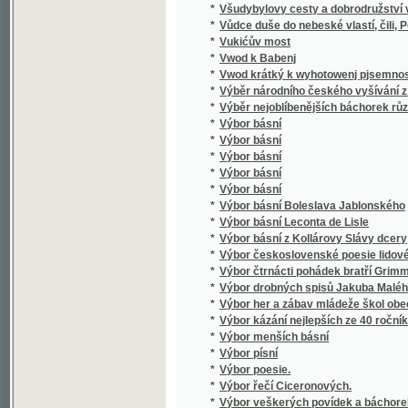
*
Vyhraný ženich
*
Vycházka na Krkonoše
*
Vycházky do přírody
*
Východ
*
Východ botanický v okolí Turnovském
*
Východní Čechy
*
Výchova sentimentální
*
Vychování a vyučování v jednotě bratrské
*
Vychovanka klášterní
*
Vychovanka klášterní
*
Vychovatelští reformátoři
*
Výklad a popsání staročeských hodin uměle
*
Výklad čítanky pro čtvrtou třídu obecných š
*
Výklad katechismu
Výklad křesťansko-katolického náboženství
*
svatých Otcův
Výklad křesťansko-katolického náboženství
*
svatých Otcův a jiných učitelů církevních
*
Výklad ku farmakopoei rakouské
*
Výklad malého a středního katechismu blah.
*
Výklad malého a středního katechismu blah.
*
Výklad modlitby Páně
*
Výklad první čítanky, jíž přispěním vynikajíc
*
Výklad slabikáře a čítanky pro první třídu 
*
Výklad Svatých evangelií
*
Výklad zřízení obecního, řádu volení v obc
*
Výklad, čili, Přímětky a vysvětlivky ku Sláv
*
Výklady na nedělní a sváteční evangelia