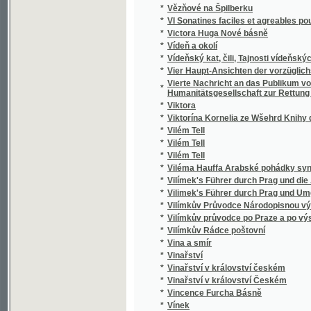
*
Vínek veršův
*
Vínek z luhů česko-moravských
*
Vínek z pozůstalých básnických prací Vács
*
Vineta v zápase s mořskými loupežníky
*
Vingt-huit ans d'observation et d'expérienc
*
Violky
*
Víra křesťanská zvítězila
*
Víra našich otcův, to jest prostý výklad a obr
*
Víra, naděje a láska
*
Visuté pásmo flecové ve Slánsko-Rakovnic
*
Vítězslava Hálka Spisy básnické
*
Vítězslava Hálka Spisy prósou
*
Vítězství u Hoříně
*
Vítkovici
*
Vítkovické horní a hutní těžířstvo
*
Vittoria Colonna
*
Vítův robenec
*
Vláda a láska
*
Vláda v demokracii.
*
Vlasť
*
Vlasť
*
Vlasta a Markétka
*
Vlastenci bohumilí
*
Vlastencové z Boudy
*
Vlastenecké čtení pro mládež
*
Vlastenecké poslání našemu národnímu učit
*
Vlastenecké povinnosti
*
Vlastenecké putování po Slezsku