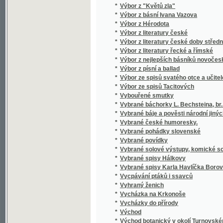
*
Výklady o funkcích monoperiodických, nebol
*
Výklady prostonárodní z oboru jazykozpytu, 
*
Vykoupení
*
Výkresy k vyšívání
*
Výlet do Benátek
*
Výlet do Čech, Rakous a Solnohradu
*
Výlet pana Broučka na výstavu
Výletní list vydaný k výletu, jejž dne 19. č
*
spolkové Slávy dcera, Černín a Jablonský
*
Výletní město Brandýs nad Orlicí
*
Výminkáři
*
Výmluvy
*
Vymožení Rudolfova majestátu od stavů čes
*
Vynálezci ruchadla
*
Vypočítávání a vyměřování ploch a těles (měř
*
Vypovězenci v Sibiři
*
Vypracované katechese k vyučování na stře
*
Výprava k severní točně
*
Vypravování dějin domácích
*
Vypravování z domácího života starých Če
*
Výpravy k Já
*
Vypsání devítistoletého jubilea založení Pr
*
Vypsání hornin okolí Smíchovského
*
Vypsání hradu Potenšteina v Hradecku
*
Vypsání husitské války
*
Vypsání husitské války
*
Vypsání živočichův