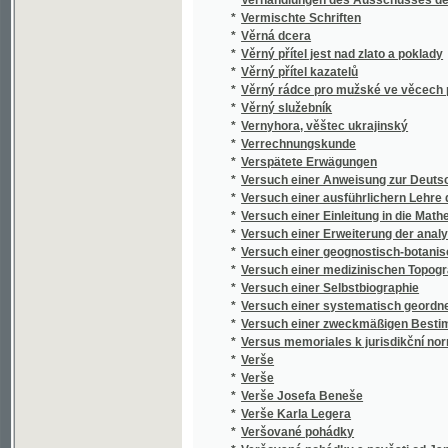
*
Verše
*
Verše
*
Verše Josefa Beneše
*
Verše Karla Legera
*
Veršované pohádky
*
Veršované pohádky a pověsti od Jana Neča
*
Vertheidigung gegen Lügner und Verläumde
*
Verzeichnis der Gräflich Nostitzschen Gemä
Verzeichniss der Export-Firmen des Eger
*
geordnet mit Angabe der Export-Artikel und
*
Verzeichniss der Gräflich Nostitz'schen Gem
*
Verzeichniss der Kunstwerke in der Gemälde
Verzeichniss der Kunstwerke, welche sich in
*
Kunstfreunde zu Prag
Verzeichniss, der im Galerie-Gebäude der G
*
aufgestellten Hoserschen Gemälde-Samml
*
Veselá kniha
*
Veselé čtení
*
Veselé deklamace
*
Veselé dítky
*
Veselé prázdniny
*
Veselé příhody Kašpárka nezbedy : loutková
*
Veselé rozjímání o nejnovější Fejfalíkiádě: 
*
Veselé táčky
*
Veselé ženy Windsorské
*
Veselé ženy windsorské
*
Veselíkovo Album Litomyšle
*
Veselohra