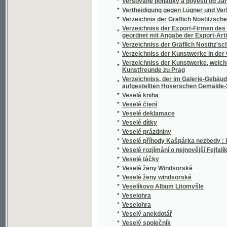
*
Veselohra
*
Veselý anekdotář
*
Veselý společník
*
Veselý zpěvák
*
Veselý zpěvák
*
Vesna
*
Vesnické povídky
*
Vesnické příběhy
*
Vesnický farář
*
Vesnický hoch
*
Vesnický notář.
*
Vesnický román
*
Vesnický román
*
Vesničané
*
Vestálka
*
Vestálka
*
Věstník
*
Věstník Musejního spolku král. města Rakov
*
Veškeré nauky lesnické ve prospěch našeho 
*
Věštcové slávy
*
Věště
*
Větévky z útlého kmene
*
Větry od pólů
*
Větříkova píšťalka
*
Vévodství Korutany a Krajina v geograficko-
*
Vězeň
*
Vězeň carovny
*
Vězeň v Andělském hradě