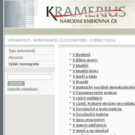
KRAMERIUS
-
MONOGRAFIE
(11412/2997698) -
V (599/172614)
Typy dokumentů
*
V Betlémě
Abeceda
*
V Bílém dvorci
Výběr monografie
*
V bludišti
*
V bludišti lásky
*
V bouři a klidu
*
V Brasilii
*
V budoucím sociálně-demokratickém státě
Pokročilé vyhledávání
*
V Carquinezském pralese
*
V cizích službách
*
V cizině. Kulturní obrázky pro mládež.
*
V červáncích a lesku kalicha
*
V červáncích kalicha
*
V davu ztracených
*
V dolech sibiřských
*
V domě a na náměstí
*
V družině dobrodruha krále
*
V dusném vzduchu
*
V hlubinách klamu