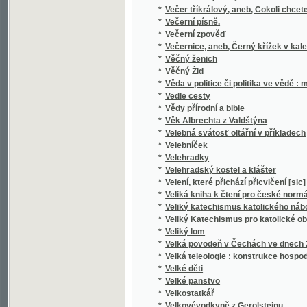
*
Veliká kniha k čtení pro české normální a hl
*
Veliký katechismus katolického náboženstv
*
Veliký Katechismus pro katolické obecné šk
*
Veliký lom
*
Velká povodeň v Čechách ve dnech 2. až 5. 
*
Velká teleologie : konstrukce hospodářské 
*
Velké děti
*
Velké panstvo
*
Velkostatkář
*
Velkovévodkyně z Gerolsteinu
*
Velký a úplný gratulant pro mládež i dospělé
*
Velký Čech
*
Velký gratulant pro českou mládež
*
Velký los
*
Velký Marianský kalendář pro katolíky na o
*
Velký národní kalendář našich rodin na pře
*
Velký národní kalendář pro čas a věčnost na 
*
Velký Pražský kalendář
*
Velocipedistské příběhy
*
Věnceslava
*
Věnec slávy žen slovanských
*
Věnec vavřínový
*
Věnec z písní českých
*
Věnec z řečí duchovních od hodu Božího velik
*
Venecián
*
Věneček
*
Venku a doma