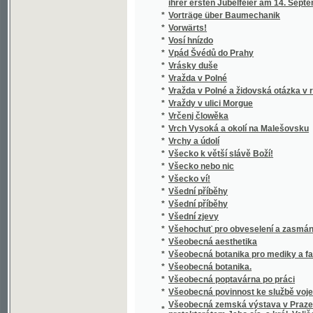
*
Všeobecný nerostopis
*
Všeobecný počtář pro školu i dům, obchod 
*
Všeobecný slovník právní
*
Všeobecný slovník právní
*
Všeobecný slovník právní
*
Všeobecný výstavní trh hospodářský
Všeobecný zákoník obchodní ze dne 17. pro
*
naň se vztahujícími
*
Všeobecný zeměpis ku potřebě ve vyšších 
*
Všeslovanské počáteční čtení
*
Všudybylovy cesty a dobrodružství v zemi tr
*
Vůdce duše do nebeské vlastí, čili, Poznání
*
Vukićův most
*
Vwod k Babenj
*
Vwod krátký k wyhotowenj pjsemnostj
*
Výběr národního českého vyšívání z Česk
*
Výběr nejoblíbenějších báchorek různých n
*
Výbor básní
*
Výbor básní
*
Výbor básní
*
Výbor básní
*
Výbor básní
*
Výbor básní Boleslava Jablonského
*
Výbor básní Leconta de Lisle
*
Výbor básní z Kollárovy Slávy dcery
*
Výbor československé poesie lidové
*
Výbor čtrnácti pohádek bratří Grimmův