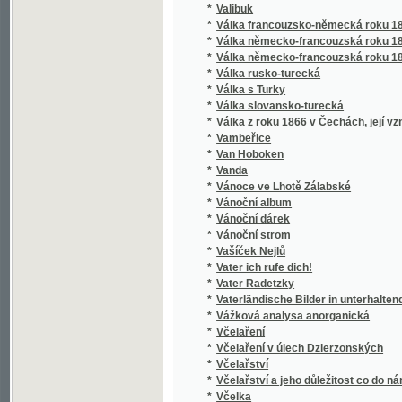
*
Vanda
*
Vánoce ve Lhotě Zálabské
*
Vánoční album
*
Vánoční dárek
*
Vánoční strom
*
Vašíček Nejlů
*
Vater ich rufe dich!
*
Vater Radetzky
*
Vaterländische Bilder in unterhaltenden Erzä
*
Vážková analysa anorganická
*
Včelaření
*
Včelaření v úlech Dzierzonských
*
Včelařství
*
Včelařství a jeho důležitost co do národního
*
Včelka
*
Včely loupeživé
*
Včera a dnes
*
Vděčná Indiánka
*
Vděčný černoch
*
Vdovec
*
Vdovec a vdova
*
Ve "starém cechu"
*
Ve službách Thalie
*
Ve službě panstva
*
Ve službě umění
*
Ve snu a bdění
*
Ve stínu českých hradů