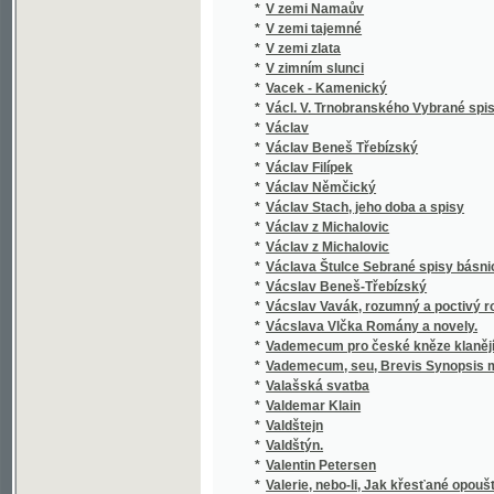
*
Václav Filípek
*
Václav Němčický
*
Václav Stach, jeho doba a spisy
*
Václav z Michalovic
*
Václav z Michalovic
*
Václava Štulce Sebrané spisy básnické
*
Vácslav Beneš-Třebízský
*
Vácslav Vavák, rozumný a poctivý rolník
*
Vácslava Vlčka Romány a novely.
*
Vademecum pro české kněze klanějící se nejs
*
Vademecum, seu, Brevis Synopsis materiaru
*
Valašská svatba
*
Valdemar Klain
*
Valdštejn
*
Valdštýn.
*
Valentin Petersen
*
Valerie, nebo-li, Jak křesťané opouštějí ví
*
Valibuk
*
Válka francouzsko-německá roku 1870-187
*
Válka německo-francouzská roku 1870 a pod
*
Válka německo-francouzská roku 1870, jakož i 
*
Válka rusko-turecká
*
Válka s Turky
*
Válka slovansko-turecká
*
Válka z roku 1866 v Čechách, její vznik, děj
*
Vambeřice
*
Van Hoboken