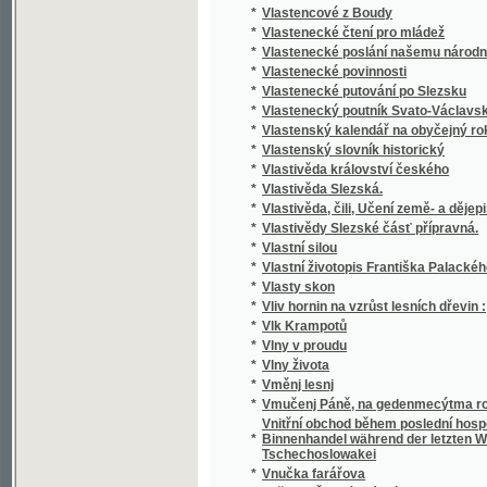
*
Vojenská bibliotéka
*
Vojenská čítanka
*
Vojenské příběhy z válek Napoleonských
*
Vojenský přítel
*
Vojenský slovník německo-český
*
Vojmír
*
Vojnarka
*
Vojta Náprstek
*
Vojtěch Důvěrný
*
Volby na Slovensku, čili, Restaurace
*
Volkmann zu Immenheim
*
Volks-Atlas
*
Volkserzählungen für belehrende Unterhalt
*
Volkslied zur Feyer des am 30. May 1814 in
*
Volksmährchen der Böhmen
*
Volksmährchen der Böhmen
*
Volksmährchen, Sagen und denkwürdige Ges
*
Volkssagen aus dem Kuhländchen
Vollständige Erklärung des allgemeinen Jubil
*
auszudehnen geruhet hat
*
Vollständige Gartenskunst
Vollständige Sammlung aller in den Jahren
*
Gesetze und Verordnungen
*
Vollständige theoretisch-praktische Anleitun
*
Vollständige Topographie der Fideikommiß-
Vollständiges Lexicon der Gärtnerei und B
*
Nutzen aller in- und ausländischen, ökonom
Vollständiges statistisch-topographisches 