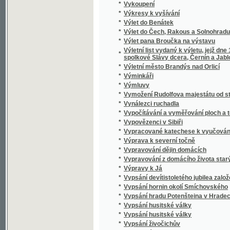
*
Výtah z Kancionálu Bratrského
*
Výtah z nauky o střílení pro c. a k. pěchotu 
*
Výtah z pravidel cviku pro poddůstojníky a
*
Výtah ze služebného řádu pro cís. a král. voj
Výtah ze stanov arcijednoty k ustavičnému k
*
chrámů
*
Výtečníci starého věku.
*
Vytržené listy
*
Výtvarné umění ostravského kraje
*
Vyučování francouzskému jazyku
*
Vyučování v druhé třídě národních škol v c
*
Vyučování v první třídě
*
Vývin českého právnictví
*
Vyvinování křesťanského umění a nejstarší
*
Vývoj národnostní a jazykové otázky na Těš
*
Vývoj soustavy obecného školství v králov
*
Vývoj vědy národohospodářské
*
Vývoj živnostenské politiky na sněmě králo
*
Výzkumy zvířeny ve vodách českých
*
Výzkumy zvířeny ve vodách českých
*
Význam drasla pro naše půdy
*
Význam procesu polenského pro pověru ritu
*
Výživa kapra a jeho družiny rybničné
*
Vzbouření Indiánů
*
Vzdechy a popěvky
*
Vzduchosloví, čili, Pojednání o vzduchu, tep
*
Vzhůru k hrobce a ku kolébce sv.-Janské